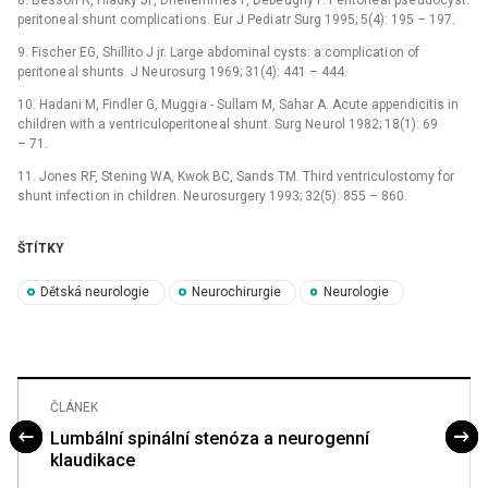
peritone al shunt complicati ons. Eur J Pedi atr Surg 1995; 5(4): 195 –⁠ 197.
9. Fischer EG, Shillito J jr. Large abdominal cysts: a complicati on of
peritone al shunts. J Ne urosurg 1969; 31(4): 441 –⁠ 444.
10. Hadani M, Findler G, Muggi a -⁠ Sullam M, Sahar A. Acute appendicitis in
children with a ventriculoperitone al shunt. Surg Ne urol 1982; 18(1): 69
–⁠ 71.
11. Jones RF, Stening WA, Kwok BC, Sands TM. Third ventriculostomy for
shunt infecti on in children. Ne urosurgery 1993; 32(5): 855 –⁠ 860.
ŠTÍTKY
Dětská neurologie
Neurochirurgie
Neurologie
ČLÁNEK
Lumbální spinální stenóza a neurogenní
klaudikace