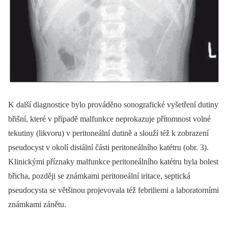
K další diagnostice bylo prováděno sonografické vyšetření dutiny
břišní, které v případě malfunkce neprokazuje přítomnost volné
tekutiny (likvoru) v peritoneální dutině a slouží též k zobrazení
pseudocyst v okolí distální části peritoneálního katétru (obr. 3).
Klinickými příznaky malfunkce peritoneálního katétru byla bolest
břicha, později se známkami peritoneální iritace, septická
pseudocysta se většinou projevovala též febriliemi a laboratorními
známkami zánětu.