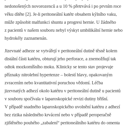
nedonošených novorozenců a u 10 % přetrvává i po prvním roce
věku dítěte [2]. Je‑li peritoneální katétr obsahem kýlního vaku,
může způsobit malfunkci shuntu a progresi hernie. U žádného
z pacientů v našem souboru nebyl výskyt umbilikální hernie nebo
hydrokély zaznamenán.
Jizevnaté adheze se vytvářejí v peritoneální dutině těsně kolem
distální části katétru, obturují jeho perforace, a znemožňují tak
odtok mozkomíšního moku. Klinicky se tento stav projevuje
příznaky nitrolební hypertenze –⁠ bolestí hlavy, opakovaným
zvracením nebo kvantitativní poruchou vědomí. Léčba
jizevnatých adhezí okolo katétru v peritoneální dutině u pacientů
v souboru spočívala v laparoskopické revizi dutiny břišní.
V případě snadného laparoskopického uvolnění katétru z adhezí
bez rizika následného krvácení nebo v případě peroperačně
zjištěného pouhého „zabalení“ peritoneálního katétru do omenta