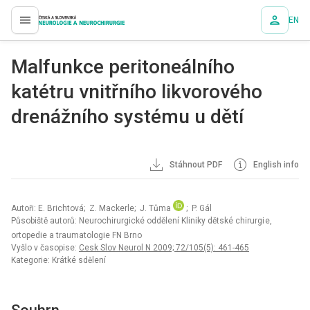
EN
proLékaře.cz
Malfunkce peritoneálního
katétru vnitřního likvorového
drenážního systému u dětí
Stáhnout PDF
English info
Autoři: E. Brichtová; Z. Mackerle; J. Tůma
; P. Gál
Působiště autorů: Neurochirurgické oddělení Kliniky dětské chirurgi e,
ortopedie a traumatologie FN Brno
Vyšlo v časopise:
Cesk Slov Neurol N 2009; 72/105(5): 461-465
Kategorie: Krátké sdělení