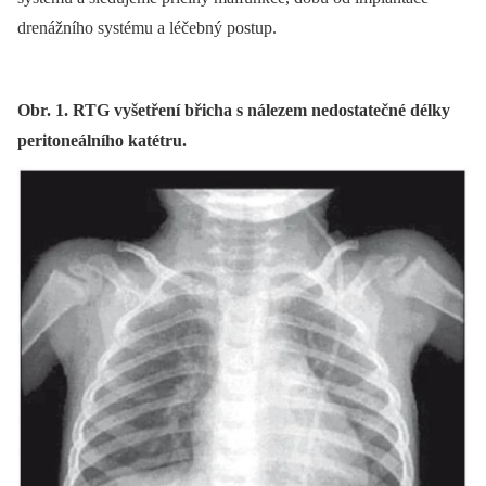
drenážního systému a léčebný postup.
Obr. 1. RTG vyšetření břicha s nálezem nedostatečné délky
peritoneálního katétru.