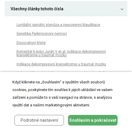
Všechny články tohoto čísla
Lumbální spinální stenóza a neurogenní klaudikace
Genetika Parkinsonovy nemoci
Disoci ativní křeče
Komentář k práci Juráň V et al. Indikace dekompresivní
kraniektomie u traumat mozku
Indikace dekompresivní kraniektomie u traumat mozku
Ovlivnění fibrinolytického systému pomocí kontinuálního
dopplerovského monitoringu u zdravých dobrovolníků
Když kliknete na „Souhlasím“ s využitím všech souborů
Neuropatie n. cutaneus antebrachii posterior – kazuistiky
cookies, poskytnete tím souhlas k jejich ukládání ve vašem
Oční manifestace u pituitární apoplexi e – kazuistika
zařízení a pomůže to s vaší navigací na stránce, s analýzou
Malfunkce peritoneálního katétru vnitřního likvorového drenážního
využití dat a našimi marketingovými aktivitami.
systému u dětí
Možnosti epileptochirurgie u nemocných po mozkové hypotermii
Podrobné nastavení
Souhlasím a pokračovat
Ageneze, aplazie a hypoplazie arteria carotis interna