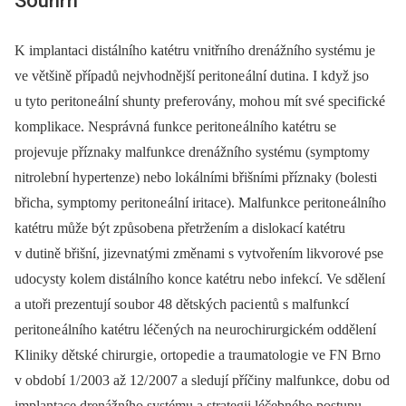
Souhrn
K implantaci distálního katétru vnitřního drenážního systému je
ve většině případů nejvhodnější peritone ální dutina. I když jso
u tyto peritone ální shunty preferovány, moho u mít své specifické
komplikace. Nesprávná funkce peritone álního katétru se
projevuje příznaky malfunkce drenážního systému (symptomy
nitrolební hypertenze) nebo lokálními břišními příznaky (bolesti
břicha, symptomy peritone ální iritace). Malfunkce peritone álního
katétru může být způsobena přetržením a dislokací katétru
v dutině břišní, jizevnatými změnami s vytvořením likvorové pse
udocysty kolem distálního konce katétru nebo infekcí. Ve sdělení
a utoři prezentují so ubor 48 dětských paci entů s malfunkcí
peritone álního katétru léčených na ne urochirurgickém oddělení
Kliniky dětské chirurgi e, ortopedi e a tra umatologi e ve FN Brno
v období 1/ 2003 až 12/ 2007 a sledují příčiny malfunkce, dobu od
implantace drenážního systému a strategii léčebného postupu.