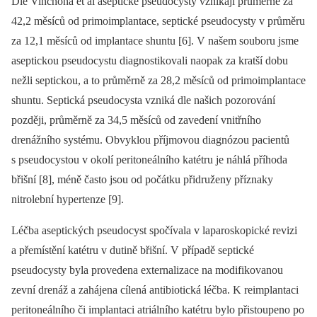
Dle Vinchona et al aseptické pseudocysty vznikají průměrně za
42,2 měsíců od primoimplantace, septické pseudocysty v průměru
za 12,1 měsíců od implantace shuntu [6]. V našem souboru jsme
aseptickou pseudocystu diagnostikovali naopak za kratší dobu
nežli septickou, a to průměrně za 28,2 měsíců od primoimplantace
shuntu. Septická pseudocysta vzniká dle našich pozorování
později, průměrně za 34,5 měsíců od zavedení vnitřního
drenážního systému. Obvyklou příjmovou diagnózou pacientů
s pseudocystou v okolí peritoneálního katétru je náhlá příhoda
břišní [8], méně často jsou od počátku přidruženy příznaky
nitrolební hypertenze [9].
Léčba aseptických pseudocyst spočívala v laparoskopické revizi
a přemístění katétru v dutině břišní. V případě septické
pseudocysty byla provedena externalizace na modifikovanou
zevní drenáž a zahájena cílená antibiotická léčba. K reimplantaci
peritoneálního či implantaci atriálního katétru bylo přistoupeno po