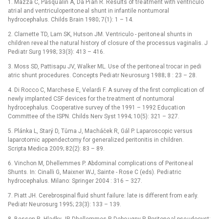
1. Mazza C, Pasqu alin A, Da Pi an R. Results of tre atment with ventriculo
atri al and ventriculoperitone al shunt in infantile nontumoral
hydrocephalus. Childs Brain 1980; 7(1): 1 –⁠ 14.
2. Clarnette TD, Lam SK, Hutson JM. Ventriculo -⁠ peritone al shunts in
children reve al the natural history of closure of the processus vaginalis. J
Pedi atr Surg 1998; 33(3): 413 –⁠ 416.
3. Moss SD, Pattisapu JV, Walker ML. Use of the peritone al trocar in pedi
atric shunt procedures. Concepts Pedi atr Ne urosurg 1988; 8 : 23 –⁠ 28.
4. Di Rocco C, Marchese E, Velardi F. A survey of the first complicati on of
newly implanted CSF devices for the tre atment of nontumoral
hydrocephalus. Co operative survey of the 1991 –⁠ 1992 Educati on
Committee of the ISPN. Childs Nerv Syst 1994; 10(5): 321 –⁠ 327.
5. Plánka L, Starý D, Tůma J, Macháček R, Gál P. Laparoscopic versus
laparotomic appendectomy for generalized peritonitis in children.
Scripta Medica 2009; 82(2): 83 –⁠ 89.
6. Vinchon M, Dhellemmes P. Abdominal complicati ons of Peritone al
Shunts. In: Cinalli G, Maixner WJ, Sainte -⁠ Rose C (eds). Pedi atric
hydrocephalus. Milano: Springer 2004 : 316 –⁠ 327.
7. Pi att JH. Cerebrospinal fluid shunt failure: late is different from e arly.
Pedi atr Ne urosurg 1995; 23(3): 133 –⁠ 139.
8. Besson R, Hladky JP, Dhellemmes P, Debe ugny P. Peritone al pse udocyst: