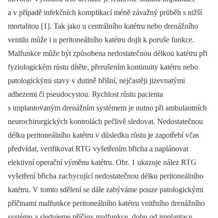
a v pří­padě infekčních komplikací méně závažný průběh s nižší
mortalitou [1]. Tak jako u centrálního katétru nebo drenážního
ventilu může i u peritoneálního katétru dojít k poruše funkce.
Malfunkce může být způsobena nedostatečnou délkou katétru při
fyziologickém růstu dítěte, přerušením kontinuity katétru nebo
patologickými stavy v dutině břišní, nejčastěji jizevnatými
adhezemi či pseudocystou. Rychlost růstu pacienta
s implantovaným drenážním systémem je nutno při ambulantních
neurochirurgických kontrolách pečlivě sledovat. Nedostatečnou
délku peritoneálního katétru v důsledku růstu je zapotřebí včas
předvídat, verifikovat RTG vyšetřením břicha a naplánovat
elektivní operační výměnu katétru. Obr. 1 ukazuje nález RTG
vyšetření břicha zachycující nedostatečnou délku peritoneálního
katétru. V tomto sdělení se dále zabýváme pouze patologickými
příčinami malfunkce peritoneálního katétru vnitřního drenážního
systému a sledujeme příčiny malfunkce, dobu od implantace