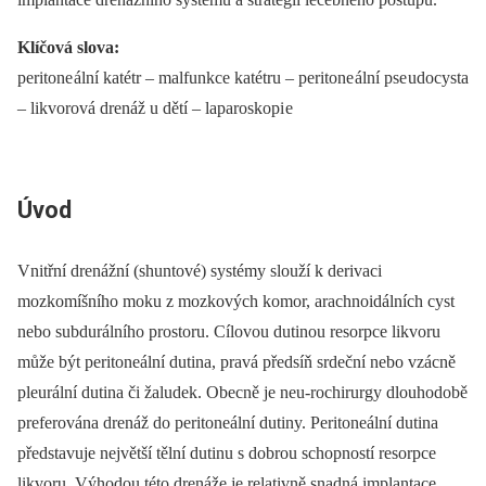
Klíčová slova:
peritone ální katétr –⁠ malfunkce katétru –⁠ peritone ální pse udocysta
–⁠ likvorová drenáž u dětí –⁠ laparoskopi e
Úvod
Vnitřní drenážní (shuntové) systémy slouží k derivaci
mozkomíšního moku z mozkových komor, arachnoidálních cyst
nebo subdurálního prostoru. Cílovou dutinou resorpce likvoru
může být peritoneální dutina, pravá předsíň srdeční nebo vzácně
pleurální dutina či žaludek. Obecně je neu-rochirurgy dlouhodobě
preferována drenáž do peritoneální dutiny. Peritoneální dutina
představuje největší tělní dutinu s dobrou schopností resorpce
likvoru. Výhodou této drenáže je relativně snadná implantace