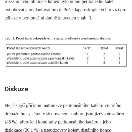
rozsahu nebo obturace lumen bylo nutno peritoneální katétr
extrahovat a implantovat nový. Počet laparoskopických revizí pro
adheze v peritoneální dutině je uveden v tab. 3.
Tab. 3. Počet laparoskopických revizí pro adheze v peritoneální dutině.
Diskuze
Nejčastější příčinou malfunkce peritoneálního katétru vnitřního
drenážního systému v sledovaném souboru jsou jizevnaté adheze
(45 %), přerušení kontinuity peritoneálního katétru a jeho
dislokace (26,1 %) a pseudocysty kolem distálního konce