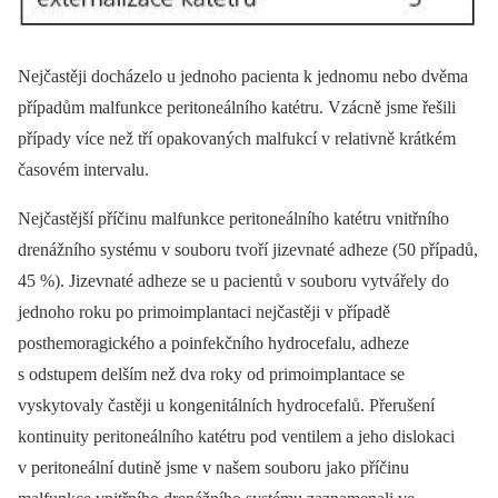
Nejčastěji docházelo u jednoho pacienta k jednomu nebo dvěma
případům malfunkce peritoneálního katétru. Vzácně jsme řešili
případy více než tří opakovaných malfukcí v relativně krátkém
časovém intervalu.
Nejčastější příčinu malfunkce peritoneálního katétru vnitřního
drenážního systému v souboru tvoří jizevnaté adheze (50 případů,
45 %). Jizevnaté adheze se u pacientů v souboru vytvářely do
jednoho roku po primoimplantaci nejčastěji v případě
posthemoragického a poinfekčního hydrocefalu, adheze
s odstupem delším než dva roky od primoimplantace se
vyskytovaly častěji u kongenitálních hydrocefalů. Přerušení
kontinuity peritoneálního katétru pod ventilem a jeho dislokaci
v peritoneální dutině jsme v našem souboru jako příčinu