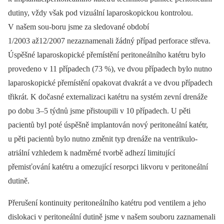
dutiny, vždy však pod vizuální laparoskopickou kontrolou.
V našem sou-boru jsme za sledované období
1/2003 až12/2007 nezaznamenali žádný případ perforace střeva.
Úspěšné laparoskopické přemístění peritoneálního katétru bylo
provedeno v 11 případech (73 %), ve dvou případech bylo nutno
laparoskopické přemístění opakovat dvakrát a ve dvou případech
třikrát. K dočasné externalizaci katétru na systém zevní drenáže
po dobu 3–5 týdnů jsme přistoupili v 10 případech. U pěti
pacientů byl poté úspěšně implantován nový peritoneální katétr,
u pěti pacientů bylo nutno změnit typ drenáže na ventrikulo-
atriální vzhledem k nadměrné tvorbě adhezí limitující
přemisťování katétru a omezující resorpci likvoru v peritoneální
dutině.
Přerušení kontinuity peritoneálního katétru pod ventilem a jeho
dislokaci v peritoneální dutině jsme v našem souboru zaznamenali