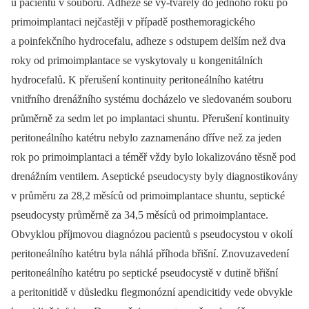
u pacientů v souboru. Adheze se vy-tvářely do jednoho roku po
primoimplantaci nejčastěji v případě posthemoragického
a poinfekčního hydrocefalu, adheze s odstupem delším než dva
roky od primoimplantace se vyskytovaly u kongenitálních
hydrocefalů. K přerušení kontinuity peritoneálního katétru
vnitřního drenážního systému docházelo ve sledovaném souboru
průměrně za sedm let po implantaci shuntu. Přerušení kontinuity
peritoneálního katétru nebylo zaznamenáno dříve než za jeden
rok po primoimplantaci a téměř vždy bylo lokalizováno těsně pod
drenážním ventilem. Aseptické pseudocysty byly diagnostikovány
v průměru za 28,2 měsíců od primoimplantace shuntu, septické
pseudocysty průměrně za 34,5 měsíců od primoimplantace.
Obvyklou příjmovou diagnózou pacientů s pseudocystou v okolí
peritoneálního katétru byla náhlá příhoda břišní. Znovuzavedení
peritoneálního katétru po septické pseudocystě v dutině břišní
a peritonitidě v důsledku flegmonózní apendicitidy vede obvykle