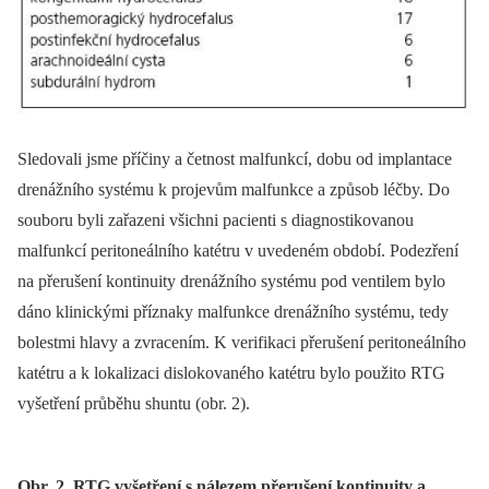
Sledovali jsme příčiny a četnost malfunkcí, dobu od implantace
drenážního systému k projevům malfunkce a způsob léčby. Do
souboru byli zařazeni všichni pacienti s diagnostikovanou
malfunkcí peritoneálního katétru v uvedeném období. Podezření
na přerušení kontinuity drenážního systému pod ventilem bylo
dáno klinickými příznaky malfunkce drenážního systému, tedy
bolestmi hlavy a zvracením. K verifikaci přerušení peritoneálního
katétru a k lokalizaci dislokovaného katétru bylo použito RTG
vyšetření průběhu shuntu (obr. 2).
Obr. 2. RTG vyšetření s nálezem přerušení kontinuity a