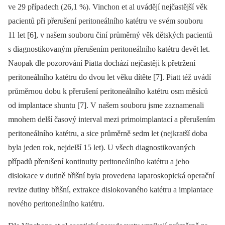
ve 29 případech (26,1 %). Vinchon et al uvádějí nejčastější věk
pacientů při přerušení peritoneálního katétru ve svém souboru
11 let [6], v našem souboru činí průměrný věk dětských pacientů
s dia­gnostikovaným přerušením peritoneálního katétru devět let.
Naopak dle pozorování Piatta dochází nejčastěji k přetržení
peritoneálního katétru do dvou let věku dítěte [7]. Piatt též uvádí
průměrnou dobu k přerušení peritoneálního katétru osm měsíců
od implantace shuntu [7]. V našem souboru jsme zaznamenali
mnohem delší časový interval mezi primoimplantací a přerušením
peritoneálního katétru, a sice průměrně sedm let (nejkratší doba
byla jeden rok, nejdelší 15 let). U všech diagnostikovaných
případů přerušení kontinuity peritoneálního katétru a jeho
dislokace v dutině břišní byla provedena laparoskopická operační
revize dutiny břišní, extrakce dislokovaného katétru a implantace
nového peritoneálního katétru.