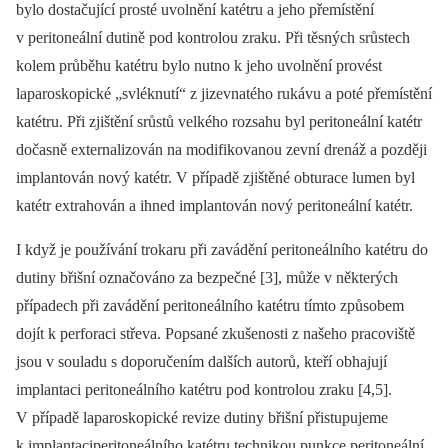
bylo dostačující prosté uvolnění katétru a jeho přemístění
v peritoneální dutině pod kontrolou zraku. Při těsných srůstech
kolem průběhu katétru bylo nutno k jeho uvolnění provést
laparoskopické „svléknutí“ z jizevnatého rukávu a poté přemístění
katétru. Při zjištění srůstů velkého rozsahu byl peritoneální katétr
dočasně externalizován na modifikovanou zevní drenáž a později
implantován nový katétr. V případě zjištěné obturace lumen byl
katétr extrahován a ihned implantován nový peritoneální katétr.
I když je používání trokaru při zavádění peritoneálního katétru do
dutiny břišní označováno za bezpečné [3], může v ně­kte­rých
případech při zavádění peritoneálního katétru tímto způsobem
dojít k perforaci střeva. Popsané zkušenosti z našeho pracoviště
jsou v souladu s doporučením dalších autorů, kteří obhajují
implantaci peritoneálního katétru pod kontrolou zraku [4,5].
V případě laparoskopické revize dutiny břišní přistupujeme
k implantaciperitoneálního katétru technikou punkce peritoneální