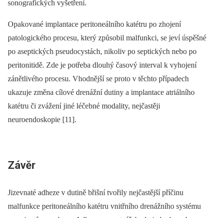
sonografických vyšetření.
Opakované implantace peritoneálního katétru po zhojení
patologického procesu, který způsobil malfunkci, se jeví úspěšné
po aseptických pseudocystách, nikoliv po septických nebo po
peritonitidě. Zde je potřeba dlouhý časový interval k vyhojení
zánětlivého procesu. Vhodnější se proto v těchto případech
ukazuje změna cílové drenážní dutiny a implantace atriálního
katétru či zvážení jiné léčebné modality, nejčastěji
neuroendoskopie [11].
Závěr
Jizevnaté adheze v dutině břišní tvořily nejčastější příčinu
malfunkce peritoneálního katétru vnitřního drenážního systému