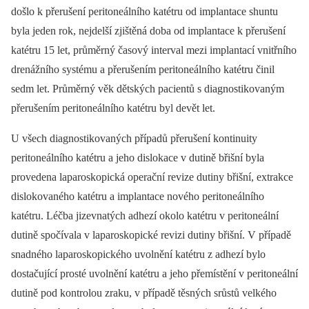
došlo k přerušení peritoneálního katétru od implantace shuntu
byla jeden rok, nejdelší zjištěná doba od implantace k přerušení
katétru 15 let, průměrný časový interval mezi implantací vnitřního
drenážního systému a přerušením peritoneálního katétru činil
sedm let. Průměrný věk dětských pacientů s diagnostikovaným
přerušením peritoneálního katétru byl devět let.
U všech diagnostikovaných případů přerušení kontinuity
peritoneálního katétru a jeho dislokace v dutině břišní byla
provedena laparoskopická operační revize dutiny břišní, extrakce
dislokovaného katétru a implantace nového peritoneálního
katétru. Léčba jizevnatých adhezí okolo katétru v peritoneální
dutině spočívala v laparoskopické revizi dutiny břišní. V případě
snadného laparoskopického uvolnění katétru z adhezí bylo
dostačující prosté uvolnění katétru a jeho přemístění v peritoneální
dutině pod kontrolou zraku, v případě těsných srůstů velkého