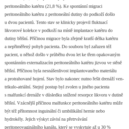
peritoneálního katétru (21,8 %). Ke spontánní migraci
peritoneálního katétru z peritoneální dutiny do podkoží došlo
u dvou pacientů. Tento stav se klinicky projevil fluktuací
likvorové kolekce v podkoží na místě implantace katétru do
dutiny břišní. Příčinou migrace byla zřejmě kratší délka katétru
a nepřiměřený pohyb pacienta. Do souboru byl zařazen též
pacient, u něhož došlo v průběhu dvou let ke třem opakovaným
spontánním externalizacím peritoneálního katétru jizvou ve stěně
břišní. Příčinou byla nesnášenlivost implantovaného materiálu
a protrahované hojení. Stav bylo nakonec nutno řešit drenáží ven­
trikulo-atriální. Stejný postup byl zvolen u jiného pacienta
s malfunkcí drenáže v důsledku snížené resorpce likvoru v dutině
břišní. Vzácnější příčinou malfunkce peritoneálního katétru může
být též přítomnost inguinální či umbilikální hernie nebo
hydrokély. Jejich výskyt závisí na přetrvávání
peritoneovaginálního kanálu, který se vyskytuje až u 30 %