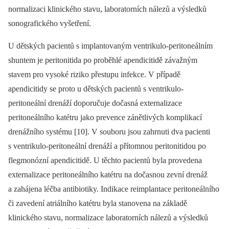
normalizaci klinického stavu, laboratorních nálezů a výsledků
sonografického vyšetření.
U dětských pacientů s implantovaným ventrikulo-peritoneálním
shuntem je peritonitida po proběhlé apendicitidě závažným
stavem pro vysoké riziko přestupu infekce. V případě
apendicitidy se proto u dětských pacientů s ventrikulo-
peritoneální drenáží doporučuje dočasná externalizace
peritoneálního katétru jako prevence zánětlivých komplikací
drenážního systému [10]. V souboru jsou zahrnuti dva pacienti
s ventrikulo-peritoneální drenáží a přítomnou peritonitidou po
flegmonózní apendicitidě. U těchto pacientů byla provedena
externalizace peritoneálního katétru na dočasnou zevní drenáž
a zahájena léčba antibiotiky. Indikace reimplantace peritoneálního
či zavedení atriálního katétru byla stanovena na základě
klinického stavu, normalizace laboratorních nálezů a výsledků