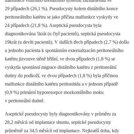
malfunkce vnitřního drenážního systému zaznamenali ve
29 případech (26,1 %). Pseudocysty kolem distálního konce
peritoneálního katétru se jako příčina malfunkce vyskytly ve
24 případech (21,8 %). Aseptická pseudocysta byla
diagnostikována 5krát (u čtyř pacientů), septická pseudocysta
19krát (u devíti pacientů). V dalších třech případech (2,7 %) došlo
u jednoho pacienta k spontánním externalizacím peritoneálního
katétru jizvouve stěně břišní, ve dvou případech (1,8 %) se
vyskytla spontánní migrace distálního katétru z peritoneální
dutiny do podkoží, ve dvou případech (1,8 %) byla příčinou
malfunkce distálního katétru peritonitida a v jednom případě
(0,9 %) primární hyporesorpce mozkomíšního moku
v peritoneální dutině.
Aseptické pseudocysty byly diagnostikovány v průměru za
28,2 měsíců od implantace shuntu, septické pseudocysty
průměrně za 34,5 měsíců od implantace. Nejkratší doba, kdy