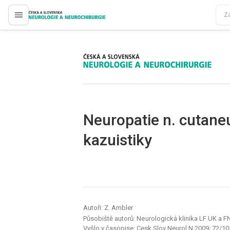
proLékaře.cz
proLékaře.cz
Neuropatie n. cutaneu
kazuistiky
Autoři: Z. Ambler
Působiště autorů: Ne urologická klinika LF UK a F
Vyšlo v časopise:
Cesk Slov Neurol N 2009; 72/10