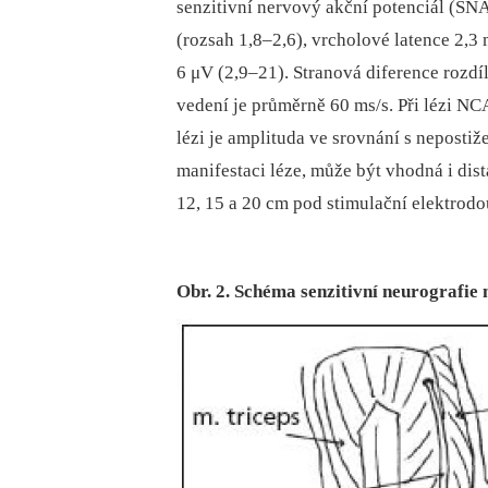
senzitivní nervový akční potenciál (SN
(rozsah 1,8–2,6), vrcholové latence 2,3
6 μV (2,9–21). Stranová diference rozdí
vedení je průměrně 60 ms/s. Při lézi N
lézi je amplituda ve srovnání s nepostiž
manifestaci léze, může být vhodná i dist
12, 15 a 20 cm pod stimulační elektrodo
Obr. 2. Schéma senzitivní neurografie 