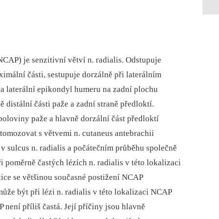
CAP) je senzitivní větví n. radialis. Odstupuje
ximální části, sestupuje dorzálně při laterálním
 a laterální epikondyl humeru na zadní plochu
ě distální části paže a zadní straně předloktí.
poloviny paže a hlavně dorzální část předloktí
stomozovat s větvemi n. cutaneus antebrachii
 v sulcus n. radialis a počátečním průběhu společně
 poměrně častých lézích n. radialis v této lokalizaci
tice se většinou současné postižení NCAP
může být při lézi n. radialis v této lokalizaci NCAP
není příliš častá. Její příčiny jsou hlavně