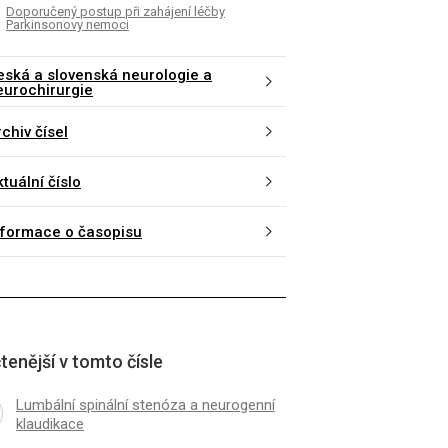
Doporučený postup při zahájení léčby
Parkinsonovy nemoci
eská a slovenská neurologie a
eurochirurgie
chiv čísel
tuální číslo
nformace o časopisu
tenější v tomto čísle
Lumbální spinální stenóza a neurogenní
klaudikace