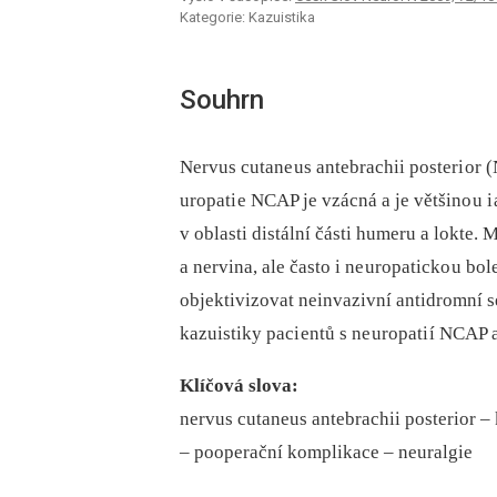
Kategorie: Kazuistika
Souhrn
Nervus cutane us antebrachii posteri or (
uropati e NCAP je vzácná a je většino u i
v oblasti distální části humeru a lokte. 
a nervina, ale často i ne uropaticko u bo
objektivizovat neinvazivní antidromní se
kazuistiky paci entů s ne uropati í NCAP 
Klíčová slova:
nervus cutaneus antebrachii posterior –⁠ 
–⁠ pooperační komplikace –⁠ neuralgie