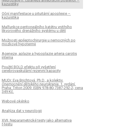
Neuropatie n. cutaneus antebrachii posterior –
kazuistiky
Oční manifestace u pituitární apoplexi e –
kazuistika
Malfunkce peritoneálního katétru vnitřního
likvorového drenážního systému u dětí
Možnosti epileptochirurgie u nemocných po
mozkové hypotermii
Ageneze, aplazie a hypoplazie arteria carotis
interna
Použití BOLD efektu při vyšetření
cerebrovaskulární rezervní kapacity
MUDr. Eva Brichtová, Ph.D., a kolektiv.
Onemocnění dětského neurokrania.
1. vydání.
Praha: Triton 2009. ISBN 978-80-7387-292-2; cena
349 Kč.
Webové okénko
Analýza dat v neurologii
XVII. Neparametrické testy jako alternativa
t
‑testu