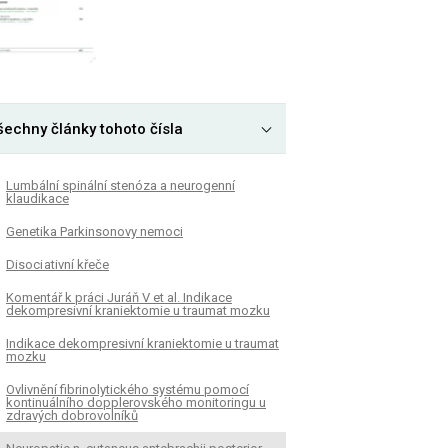
šechny články tohoto čísla
Lumbální spinální stenóza a neurogenní
klaudikace
Genetika Parkinsonovy nemoci
Disoci ativní křeče
Komentář k práci Juráň V et al. Indikace
dekompresivní kraniektomie u traumat mozku
Indikace dekompresivní kraniektomie u traumat
mozku
Ovlivnění fibrinolytického systému pomocí
kontinuálního dopplerovského monitoringu u
zdravých dobrovolníků