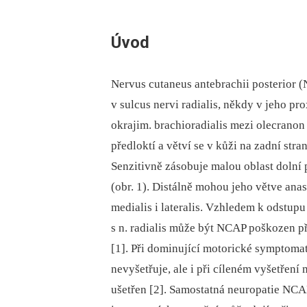
Úvod
Nervus cutaneus antebrachii posterior (N
v sulcus nervi radialis, někdy v jeho pro
okrajim. brachioradialis mezi olecranon
předloktí a větví se v kůži na zadní stran
Senzitivně zásobuje malou oblast dolní 
(obr. 1). Distálně mohou jeho větve ana
medialis i lateralis. Vzhledem k odstupu
s n. radialis může být NCAP poškozen při
[1]. Při dominující motorické symptoma
nevyšetřuje, ale i při cíleném vyšetření 
ušetřen [2]. Samostatná neuropatie NCAP 