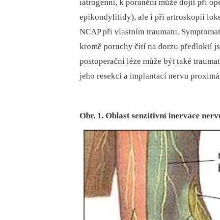
iatrogenní, k poranění může dojít při ope
epikondylitidy), ale i při artroskopii l
NCAP při vlastním traumatu. Symptomati
kromě poruchy čití na dorzu předloktí js
postoperační léze může být také traumat
jeho resekcí a implantací nervu proximál
Obr. 1. Oblast senzitivní inervace nerv