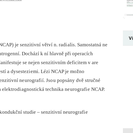
V
NCAP) je senzitivní větví n. radi alis. Samostatná ne
 atrogenní. Dochází k ní hlavně při operacích
Manifestuje se nejen senzitivním deficitem v are
lestí a dysestezi emi. Lézi NCAP je možno
nzitivní ne urografi í. Jso u popsány dvě stručné
a elektrodi agnostická technika ne urografi e NCAP.
kondukční studie –⁠ senzitivní neurografi e