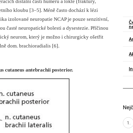
racích distální části humeru a lokte (fraktury,
oketního kloubu [3–5]. Méně často dochází k lézi
ka izolované neuropatie NCAP je pouze senzitivní,
Č
n
ou časté neuropatické bolesti a dysestezie. Příčinou
ický neurom, který je možno i chirurgicky ošetřit
Ar
ně dom. brachioradialis [6].
Ak
I
us cutaneus antebrachii posterior.
Nejč