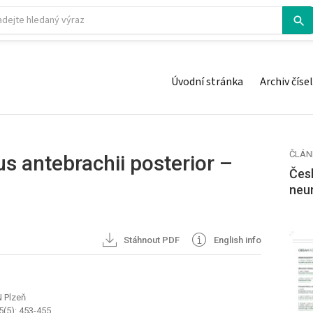
Úvodní stránka
Archiv čísel
ČLÁN
s antebrachii posterior –
Česk
neu
Stáhnout PDF
English info
N Plzeň
5(5): 453-455