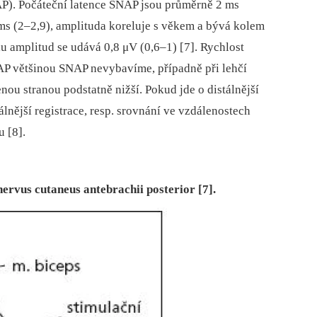
AP). Počáteční latence SNAP jsou průměrně 2 ms
 ms (2–2,9), amplituda koreluje s věkem a bývá kolem
lu amplitud se udává 0,8 μV (0,6–1) [7]. Rychlost
CAP většinou SNAP nevybavíme, případně při lehčí
enou stranou podstatně nižší. Pokud jde o distálnější
álnější registrace, resp. srovnání ve vzdálenostech
u [8].
nervus cutaneus antebrachii posterior [7].