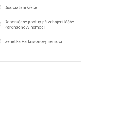
Disoci ativní křeče
Doporučený postup při zahájení léčby
Parkinsonovy nemoci
Genetika Parkinsonovy nemoci