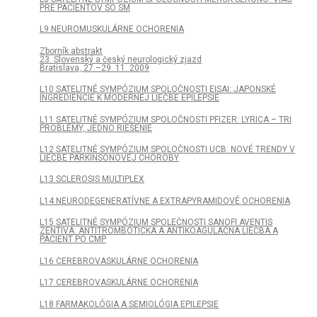
PRE PACIENTOV SO SM
L9 NEUROMUSKULÁRNE OCHORENIA
Zborník abstrakt
23. Slovenský a český neurologický zjazd
Bratislava, 27.–29. 11. 2009
L10 SATELITNÉ SYMPÓZIUM SPOLOČNOSTI EISAI: JAPONSKÉ
INGREDIENCIE K MODERNEJ LIEČBE EPILEPSIE
L11 SATELITNÉ SYMPÓZIUM SPOLOČNOSTI PFIZER: LYRICA – TRI
PROBLÉMY, JEDNO RIEŠENIE
L12 SATELITNÉ SYMPÓZIUM SPOLOČNOSTI UCB: NOVÉ TRENDY V
LIEČBE PARKINSONOVEJ CHOROBY
L13 SCLEROSIS MULTIPLEX
L14 NEURODEGENERATÍVNE A EXTRAPYRAMIDOVÉ OCHORENIA
L15 SATELITNÉ SYMPÓZIUM SPOLEČNOSTI SANOFI AVENTIS
ZENTIVA: ANTITROMBOTICKÁ A ANTIKOAGULAČNÁ LIEČBA A
PACIENT PO CMP
L16 CEREBROVASKULÁRNE OCHORENIA
L17 CEREBROVASKULÁRNE OCHORENIA
L18 FARMAKOLÓGIA A SEMIOLÓGIA EPILEPSIE