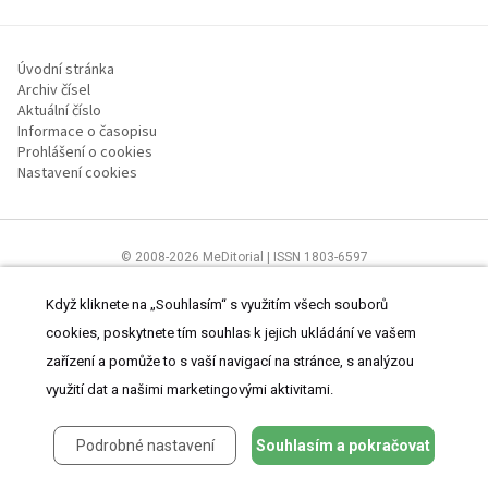
Úvodní stránka
Archiv čísel
Aktuální číslo
Informace o časopisu
Prohlášení o cookies
Nastavení cookies
© 2008-2026 MeDitorial | ISSN 1803-6597
Stránky proLékaře.cz jsou určeny výhradně odborníkům ve
zdravotnictví.
Čtěte prohlášení
a
Zásady zpracování osobních údajů
.
Když kliknete na „Souhlasím“ s využitím všech souborů
cookies, poskytnete tím souhlas k jejich ukládání ve vašem
zařízení a pomůže to s vaší navigací na stránce, s analýzou
využití dat a našimi marketingovými aktivitami.
Podrobné nastavení
Souhlasím a pokračovat