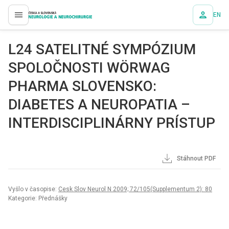
EN
proLékaře.cz
L24 SATELITNÉ SYMPÓZIUM
SPOLOČNOSTI WÖRWAG
PHARMA SLOVENSKO:
DIABETES A NEUROPATIA –
INTERDISCIPLINÁRNY PRÍSTUP
Stáhnout PDF
Vyšlo v časopise:
Cesk Slov Neurol N 2009; 72/105(Supplementum 2): 80
Kategorie: Přednášky