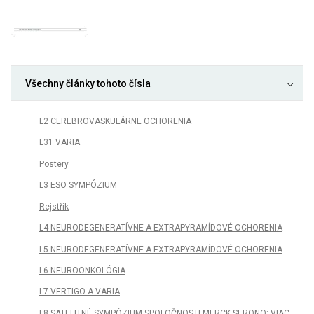
Všechny články tohoto čísla
L2 CEREBROVASKULÁRNE OCHORENIA
L31 VARIA
Postery
L3 ESO SYMPÓZIUM
Rejstřík
L4 NEURODEGENERATÍVNE A EXTRAPYRAMÍDOVÉ OCHORENIA
L5 NEURODEGENERATÍVNE A EXTRAPYRAMÍDOVÉ OCHORENIA
L6 NEUROONKOLÓGIA
L7 VERTIGO A VARIA
L8 SATELITNÉ SYMPÓZIUM SPOLOČNOSTI MERCK SERONO: VIAC