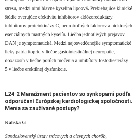
stresu, medzi nimi hlavne kyselina lipoová. Prebiehajúce klinické
štúdie overujúce efektivitu inhibítorov aldózoreduktázy,
inhibítorov proteinkinázy C, neurotrofných faktorov a niektorých
esenciálnych mastných kyselín. Liečba jednotlivých prejavov
DAN je symptomatická. Medzi najosvedčenejšie symptomatické
lieky patria itoprid v liečbe gastointestinálnej neuropatie,
doxazosín v liečbe porúch močenia a inhibítory fosfodiesterázy
5 v liečbe erektilnej dysfunkcie.
L24-
2 Manažment pacientov so synkopami podľa
odporúčaní Európskej kardiologickej spoločnosti.
Menia sa zaužívané postupy?
Kaliská G
Stredoslovenský ústav srdcových a cievnych chorôb,