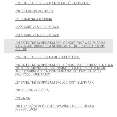
L19 EPILEPTOCHIRURGIA, FARMAKOLÓGIA EPILEPSIE
L20 SCLEROSIS MULTIPLEX
L21 SPINÁLNA CHIRURGIA
L22 KOGNITÍVNA NEUROLÓGIA
L23 KOGNITÍVNA NEUROLÓGIA
L24 SATELITNÉ SYMPÓZIUM SPOLOČNOSTI WÖRWAG PHARMA
SLOVENSKO: DIABETES A NEUROPATIA – INTERDISCIPLINÁRNY
PRÍSTUP
L25 EPILEPTOCHIRURGIA A KLINIKA EPILEPSIE
L26 SATELITNÉ SYMPÓZIUM SPOLOČNOSTI BIOGEN IDEC: REALITA A
SKUTOČNÉ MOŽNOSTI – VYUŽÍVAME DOSTATOČNE POTENCIÁL
LIEKU TYSABRI V SÚČASNOM MANAŽMENTE PACIENTOV SO
SKLERÓZOU MULTIPLEX?
L27 SATELITNÉ SYMPÓZIUM SPOLOČNOSTI GLENMARK
L28 NEUROONKOLÓGIA
L29 VARIA
L30 TOPICKÉ SYMPÓZIUM: DOPAMÍNOVÁ REGULÁCIA A
DYSREGULÁCIA