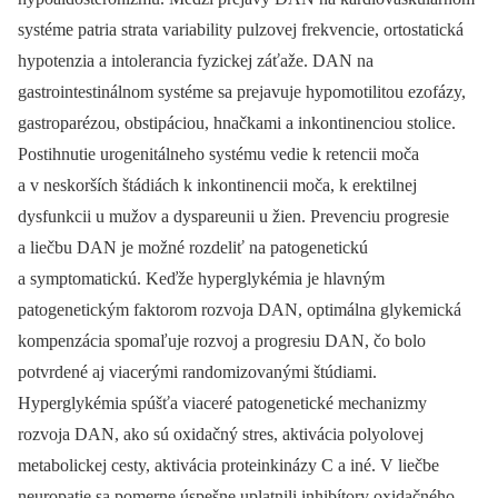
systéme patria strata variability pulzovej frekvencie, ortostatická
hypotenzia a intolerancia fyzickej záťaže. DAN na
gastrointestinálnom systéme sa prejavuje hypomotilitou ezofázy,
gastroparézou, obstipáciou, hnačkami a inkontinenciou stolice.
Postihnutie urogenitálneho systému vedie k retencii moča
a v neskorších štádiách k inkontinencii moča, k erektilnej
dysfunkcii u mužov a dyspareunii u žien. Prevenciu progresie
a liečbu DAN je možné rozdeliť na patogenetickú
a symptomatickú. Keďže hyperglykémia je hlavným
patogenetickým faktorom rozvoja DAN, optimálna glykemická
kompenzácia spomaľuje rozvoj a progresiu DAN, čo bolo
potvrdené aj viacerými randomizovanými štúdiami.
Hyperglykémia spúšťa viaceré patogenetické mechanizmy
rozvoja DAN, ako sú oxidačný stres, aktivácia polyolovej
metabolickej cesty, aktivácia proteinkinázy C a iné. V liečbe
neuropatie sa pomerne úspešne uplatnili inhibítory oxidačného