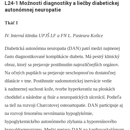
L24-1 Možnosti diagnostiky a liečby diabetickej
autonómnej neuropatie
Tkáč I
IV. Interná klinika UPJŠ LF a FN L. Pasteura Košice
Diabetická autonómna neuropatia (DAN) patrí medzi najmenej
často diagnostikované komplikácie diabetu. Má pestrý klinický
obraz, ktorý sa prejavuje postihnutím najrozličnejších orgánov.
Na očných pupilách sa prejavuje neschopnosťou dostatočnej
dilatácie v tme. Postihnutie sudomotorickej inervácie vedie
k nadmernej suchosti kože, tvorbe hyperkeratóz na ploskách
chodidiel a následne aj fisúr a neuropatických ulcerácií. Podieľa
sa tiež na rozvoji Charcotovej osteoartopatie. DAN participuje aj
na rozvoji fenoménu nevnímania hypoglykémie,
hypoglykemického autonómneho zlyhania a hyporenínového
hypoaldosteronizmu. Medzi prejavy DAN na kardiovaskulárnom