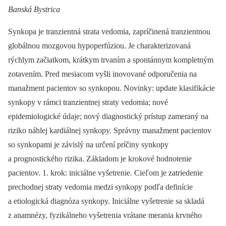
Banská Bystrica
Synkopa je tranzientná strata vedomia, zapríčinená tranzientnou
globálnou mozgovou hypoperfúziou. Je charakterizovaná
rýchlym začiatkom, krátkym trvaním a spontánnym kompletným
zotavením. Pred mesiacom vyšli inovované odporučenia na
manažment pacientov so synkopou. Novinky: update klasifikácie
synkopy v rámci tranzientnej straty vedomia; nové
epidemiologické údaje; nový diagnostický prístup zameraný na
riziko náhlej kardiálnej synkopy. Správny manažment pacientov
so synkopami je závislý na určení príčiny synkopy
a prognostického rizika. Základom je krokové hodnotenie
pacientov. 1. krok: iniciálne vyšetrenie. Cieľom je zatriedenie
prechodnej straty vedomia medzi synkopy podľa definície
a etiologická diagnóza synkopy. Iniciálne vyšetrenie sa skladá
z anamnézy, fyzikálneho vyšetrenia vrátane merania krvného