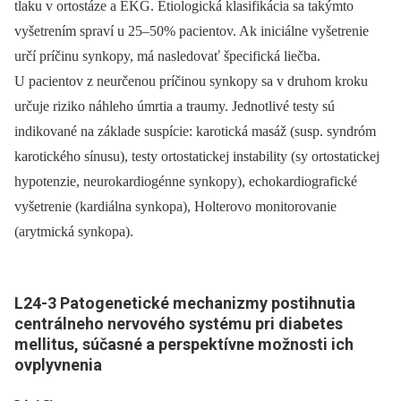
tlaku v ortostáze a EKG. Etiologická klasifikácia sa takýmto
vyšetrením spraví u 25–50% pacientov. Ak iniciálne vyšetrenie
určí príčinu synkopy, má nasledovať špecifická liečba.
U pacientov z neurčenou príčinou synkopy sa v druhom kroku
určuje riziko náhleho úmrtia a traumy. Jednotlivé testy sú
indikované na základe suspície: karotická masáž (susp. syndróm
karotického sínusu), testy ortostatickej instability (sy ortostatickej
hypotenzie, neurokardiogénne synkopy), echokardiografické
vyšetrenie (kardiálna synkopa), Holterovo monitorovanie
(arytmická synkopa).
L24-
3 Patogenetické mechanizmy postihnutia
centrálneho nervového systému pri diabetes
mellitus, súčasné a perspektívne možnosti ich
ovplyvnenia