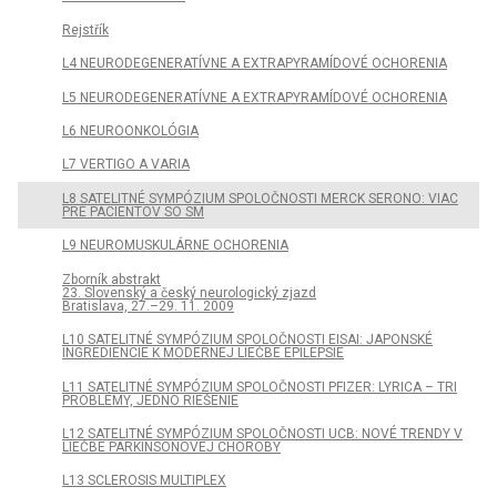
Rejstřík
L4 NEURODEGENERATÍVNE A EXTRAPYRAMÍDOVÉ OCHORENIA
L5 NEURODEGENERATÍVNE A EXTRAPYRAMÍDOVÉ OCHORENIA
L6 NEUROONKOLÓGIA
L7 VERTIGO A VARIA
L8 SATELITNÉ SYMPÓZIUM SPOLOČNOSTI MERCK SERONO: VIAC
PRE PACIENTOV SO SM
L9 NEUROMUSKULÁRNE OCHORENIA
Zborník abstrakt
23. Slovenský a český neurologický zjazd
Bratislava, 27.–29. 11. 2009
L10 SATELITNÉ SYMPÓZIUM SPOLOČNOSTI EISAI: JAPONSKÉ
INGREDIENCIE K MODERNEJ LIEČBE EPILEPSIE
L11 SATELITNÉ SYMPÓZIUM SPOLOČNOSTI PFIZER: LYRICA – TRI
PROBLÉMY, JEDNO RIEŠENIE
L12 SATELITNÉ SYMPÓZIUM SPOLOČNOSTI UCB: NOVÉ TRENDY V
LIEČBE PARKINSONOVEJ CHOROBY
L13 SCLEROSIS MULTIPLEX