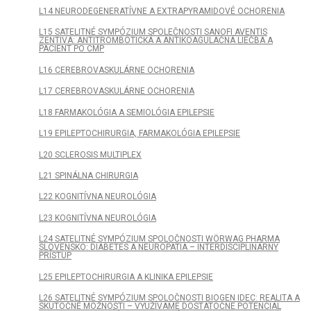
L14 NEURODEGENERATÍVNE A EXTRAPYRAMIDOVÉ OCHORENIA
L15 SATELITNÉ SYMPÓZIUM SPOLEČNOSTI SANOFI AVENTIS
ZENTIVA: ANTITROMBOTICKÁ A ANTIKOAGULAČNÁ LIEČBA A
PACIENT PO CMP
L16 CEREBROVASKULÁRNE OCHORENIA
L17 CEREBROVASKULÁRNE OCHORENIA
L18 FARMAKOLÓGIA A SEMIOLÓGIA EPILEPSIE
L19 EPILEPTOCHIRURGIA, FARMAKOLÓGIA EPILEPSIE
L20 SCLEROSIS MULTIPLEX
L21 SPINÁLNA CHIRURGIA
L22 KOGNITÍVNA NEUROLÓGIA
L23 KOGNITÍVNA NEUROLÓGIA
L24 SATELITNÉ SYMPÓZIUM SPOLOČNOSTI WÖRWAG PHARMA
SLOVENSKO: DIABETES A NEUROPATIA – INTERDISCIPLINÁRNY
PRÍSTUP
L25 EPILEPTOCHIRURGIA A KLINIKA EPILEPSIE
L26 SATELITNÉ SYMPÓZIUM SPOLOČNOSTI BIOGEN IDEC: REALITA A
SKUTOČNÉ MOŽNOSTI – VYUŽÍVAME DOSTATOČNE POTENCIÁL