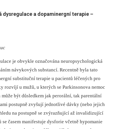
 dysregulace a dopaminergní terapie –
ouc
gulace je obvykle označována neuropsychologická
íváním návykových substancí. Recentně byla tato
rgní substituční terapie u pacientů léčených pro
y rozvíjí u mužů, u kterých se Parkinsonova nemoc
 může být důsledkem jak perorální, tak parentální
sami postupně zvyšují jednotlivé dávky (nebo jejich
ledu na postupně se zvýrazňující až invalidizující
ů se časem manifestuje dysforie včetně hypomanie