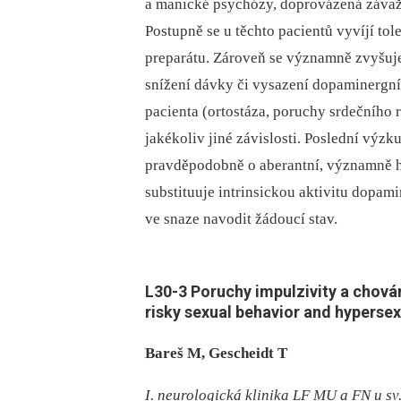
a manické psychózy, doprovázená závažn
Postupně se u těchto pacientů vyvíjí t
preparátu. Zároveň se významně zvyšuje 
snížení dávky či vysazení dopaminergní
pacienta (ortostáza, poruchy srdečního 
jakékoliv jiné závislosti. Poslední výz
pravděpodobně o aberantní, významně h
substituuje intrinsickou aktivitu dopa
ve snaze navodit žádoucí stav.
L30-
3 Poruchy impulzivity a chová
risky sexual behavior and hyperse
Bareš M, Gescheidt T
I. neurologická klinika LF MU a FN u sv