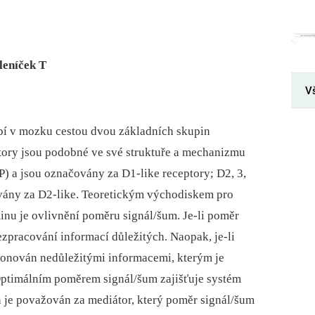
leníček T
V
bí v mozku cestou dvou základních skupin
ory jsou podobné ve své struktuře a mechanizmu
P) a jsou označovány za D1‑like receptory; D2, 3,
ovány za D2‑like. Teoretickým východiskem pro
inu je ovlivnění poměru signál/šum. Je‑li poměr
ezpracování informací důležitých. Naopak, je‑li
ponován nedůležitými informacemi, kterým je
Optimálním poměrem signál/šum zajišťuje systém
 je považován za mediátor, který poměr signál/šum