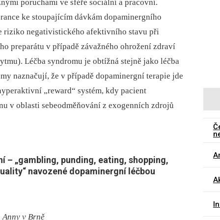
ými poruchami ve sféře sociální a pracovní.
olerance ke stoupajícím dávkám dopaminergního
riziko negativistického afektivního stavu při
ho preparátu v případě závažného ohrožení zdraví
rytmu). Léčba syndromu je obtížná stejně jako léčba
kumy naznačují, že v případě dopaminergní terapie jde
yperaktivní „reward“ systém, kdy pacient
minu v oblasti sebeodměňování z exogenních zdrojů
Č
n
Ar
ní –
„gambling, punding, eating, shopping,
xuality“ navozené dopaminergní léčbou
Ak
I
. Anny v Brně