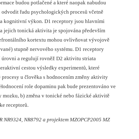
nformace budou potlačené a které naopak nabudou
k odvodit řadu psychologických procesů včetně
 kognitivní výkon. D1 receptory jsou hlavními
 jejich tonická aktivita je spojována především
refrontálního kortextu mohou ovlivňovat vývojově
zované) stupně nervového systému. D1 receptory
í úrovni a regulují rovněž D2 aktivitu striata
teraktivní cestou výsledky experimentů, které
 procesy u člověka s hodnocením změny aktivity
 Hodnocení role dopaminu pak bude prezentováno ve
ty mozku, b) změna v tonické nebo fázické aktivitě
ke receptorů.
 ČR NR9324, NR8792 a projektem MZOPCP2005 MZ