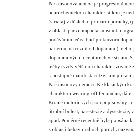
Parkinsonova nemoc je progresivní neu
neurochemickou charakteristikou je ned
(striata) v důsledku primární poruchy, 
v oblasti pars compacta substantia nigra
podáváním léčiv, buď prekurzoru dopam
bariérou, na rozdíl od dopaminu), nebo
dopaminových receptorech ve striatu. S
léčby (vždy většinou charakterizované
k postupné manifestaci tzv. komplikací 
Parkinsonovy nemoci. Ke klasickým ko
charakteru wearing‑off fenoménu, dále o
Kromě motorických jsou popisovány i n
útrobní bolest, parestezie a dysestezie,
apod. Poměrně recentně byla popsána k
z oblasti behaviorálních poruch, nazva