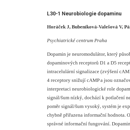
L30-1 Neurobio­logie dopaminu
Horáček J, Bubeníkov
á-
Valešová V, Pá
Psychiatrické centrum Praha
Dopamin je neuromodulátor, který půso
dopaminových receptorů D1 a D5 recept
intracelulární signalizace (zvýšení cAM
4 receptory snižují cAMP a jsou označ
interpretaci neurobiologické role dopam
signál/šum nízký, dochází k potlačení n
poměr signál/šum vysoký, systém je ex
chybně přiřazena informační hodnota. 
správné informační fungování. Dopamin