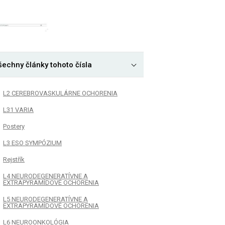
šechny články tohoto čísla
L2 CEREBROVASKULÁRNE OCHORENIA
L31 VARIA
Postery
L3 ESO SYMPÓZIUM
Rejstřík
L4 NEURODEGENERATÍVNE A
EXTRAPYRAMÍDOVÉ OCHORENIA
L5 NEURODEGENERATÍVNE A
EXTRAPYRAMÍDOVÉ OCHORENIA
L6 NEUROONKOLÓGIA