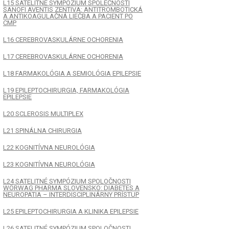
L15 SATELITNÉ SYMPÓZIUM SPOLEČNOSTI
SANOFI AVENTIS ZENTIVA: ANTITROMBOTICKÁ
A ANTIKOAGULAČNÁ LIEČBA A PACIENT PO
CMP
L16 CEREBROVASKULÁRNE OCHORENIA
L17 CEREBROVASKULÁRNE OCHORENIA
L18 FARMAKOLÓGIA A SEMIOLÓGIA EPILEPSIE
L19 EPILEPTOCHIRURGIA, FARMAKOLÓGIA
EPILEPSIE
L20 SCLEROSIS MULTIPLEX
L21 SPINÁLNA CHIRURGIA
L22 KOGNITÍVNA NEUROLÓGIA
L23 KOGNITÍVNA NEUROLÓGIA
L24 SATELITNÉ SYMPÓZIUM SPOLOČNOSTI
WÖRWAG PHARMA SLOVENSKO: DIABETES A
NEUROPATIA – INTERDISCIPLINÁRNY PRÍSTUP
L25 EPILEPTOCHIRURGIA A KLINIKA EPILEPSIE
L26 SATELITNÉ SYMPÓZIUM SPOLOČNOSTI