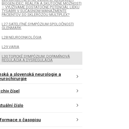
BIOGEN IDEC: REALITA A SKUTOČNÉ MOŽNOSTI
– VYUŽÍVAME DOSTATOČNE POTENCIÁL LIEKU
TYSABRI V SÚČASNOM MANAŽMENTE
PACIENTOV SO SKLERÓZOU MULTIPLEX?
L27 SATELITNÉ SYMPÓZIUM SPOLOČNOSTI
GLENMARK
L28 NEUROONKOLÓGIA
L29 VARIA
L30 TOPICKÉ SYMPÓZIUM: DOPAMÍNOVÁ
REGULÁCIA A DYSREGULÁCIA
eská a slovenská neurologie a
eurochirurgie
chiv čísel
tuální číslo
nformace o časopisu