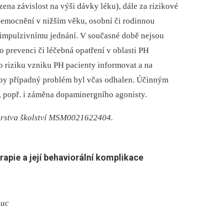
ena závislost na výši dávky léku), dále za rizikové
emocnění v nižším věku, osobní či rodinnou
 impulzivnímu jednání. V současné době nejsou
o prevenci či léčebná opatření v oblasti PH
o riziku vzniku PH pacienty informovat a na
 aby případný problém byl včas odhalen. Účinným
, popř. i záměna dopaminergního agonisty.
rstva školství MSM0021622404.
rapie a její behaviorální komplikace
ouc