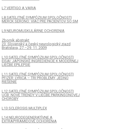
L7 VERTIGO A VARIA
L8 SATELITNÉ SYMPÓZIUM SPOLOČNOSTI
MERCK SERONO: VIAC PRE PACIENTOV SO SM
L9 NEUROMUSKULÁRNE OCHORENIA
Zborník abstrakt
23. Slovenský a český neurologický zjazd
Bratislava, 27.–29. 11. 2009
L10 SATELITNÉ SYMPÓZIUM SPOLOČNOSTI
EISAI: JAPONSKÉ INGREDIENCIE K MODERNEJ
LIEČBE EPILEPSIE
L11 SATELITNÉ SYMPÓZIUM SPOLOČNOSTI
PFIZER: LYRICA – TRI PROBLÉMY, JEDNO
RIEŠENIE
L12 SATELITNÉ SYMPÓZIUM SPOLOČNOSTI
UCB: NOVÉ TRENDY V LIEČBE PARKINSONOVEJ
CHOROBY
L13 SCLEROSIS MULTIPLEX
L14 NEURODEGENERATÍVNE A
EXTRAPYRAMIDOVÉ OCHORENIA