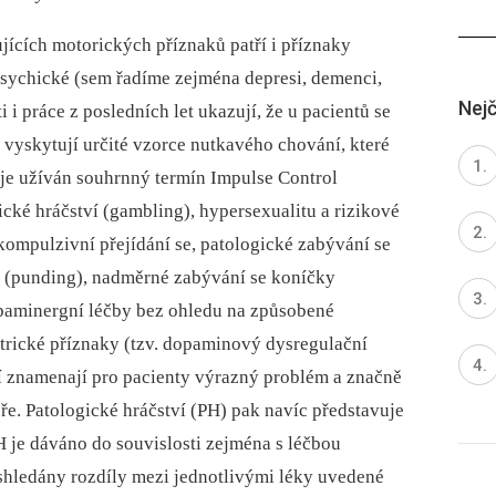
ících motorických příznaků patří i příznaky
i psychické (sem řadíme zejména depresi, demenci,
Nejč
 i práce z posledních let ukazují, že u pacientů se
i vyskytují určité vzorce nutkavého chování, které
 je užíván souhrnný termín Impulse Control
ické hráčství (gambling), hypersexualitu a rizikové
kompulzivní přejídání se, patologické zabývání se
 (punding), nadměrné zabývání se koníčky
paminergní léčby bez ohledu na způsobené
atrické příznaky (tzv. dopaminový dysregulační
 znamenají pro pacienty výrazný problém a značně
éře. Patologické hráčství (PH) pak navíc představuje
PH je dáváno do souvislosti zejména s léčbou
shledány rozdíly mezi jednotlivými léky uvedené