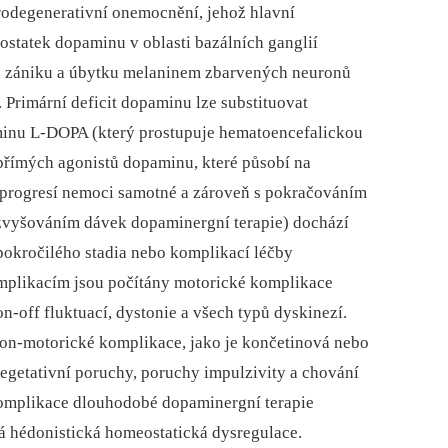
rodegenerativní onemocnění, jehož hlavní
ostatek dopaminu v oblasti bazálních ganglií
tj. zániku a úbytku melaninem zbarvených neuronů
. Primární deficit dopaminu lze substituovat
inu L-DOPA (který prostupuje hematoencefalickou
 přímých agonistů dopaminu, které působí na
 progresí nemoci samotné a zároveň s pokračováním
 zvyšováním dávek dopaminergní terapie) dochází
pokročilého stadia nebo komplikací léčby
mplikacím jsou počítány motorické komplikace
n‑off fluktuací, dystonie a všech typů dyskinezí.
on‑motorické komplikace, jako je končetinová nebo
 vegetativní poruchy, poruchy impulzivity a chování
omplikace dlouhodobé dopaminergní terapie
ná hédonistická homeostatická dysregulace.