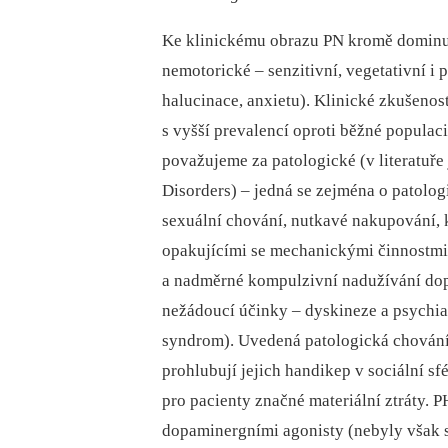
Ke klinickému obrazu PN kromě dominuj
nemotorické –⁠ senzitivní, vegetativní 
halucinace, anxietu). Klinické zkušenosti
s vyšší prevalencí oproti běžné populac
považujeme za patologické (v literatuře
Disorders) –⁠ jedná se zejména o patolog
sexuální chování, nutkavé nakupování, 
opakujícími se mechanickými činnostmi
a nadměrné kompulzivní nadužívání do
nežádoucí účinky –⁠ dyskineze a psychi
syndrom). Uvedená patologická chování
prohlubují jejich handikep v sociální sf
pro pacienty značné materiální ztráty. 
dopaminergními agonisty (nebyly však 