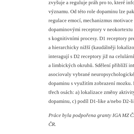
zvyšuje a reguluje práh pro to, které i
významu. Od této role dopaminu lze pa
regulace emocí, mechanizmus motivace a
dopaminovými receptory v neokortextu a
s kognitivními procesy. D1 receptory p
a hierarchicky nižší (kaudálněji lokali
interagují s D2 receptory již na celulárn
a limbických okruhů. Sdělení přiblíží in
asociovaly vybrané neuropsychologické
dopaminu s využitím zobrazení mozku.
třech osách: a) lokalizace změny aktivi
dopaminu, c) podíl D1‑like a/nebo D2‑li
Práce byla podpořena granty IGA MZ
ČR.