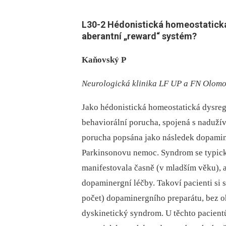
L30-
2 Hédonistická homeostatická
aberantní „reward“ systém?
Kaňovský P
Neurologická klinika LF UP a FN Olom
Jako hédonistická homeostatická dysre
behaviorální porucha, spojená s nad­už
porucha popsána jako následek dopamine
Parkinsonovu nemoc. Syndrom se typick
manifestovala časně (v mladším věku), a
dopaminergní léčby. Takoví pacienti si 
počet) dopaminergního preparátu, bez oh
dyskinetický syndrom. U těchto pacient