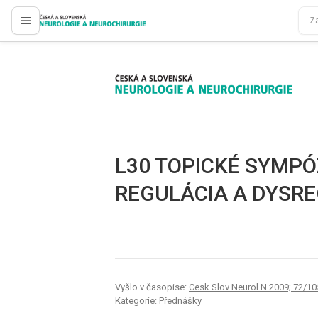
proLékaře.cz
proLékaře.cz
L30 TOPICKÉ SYMP
REGULÁCIA A DYSR
Vyšlo v časopise:
Cesk Slov Neurol N 2009; 72/1
Kategorie: Přednášky