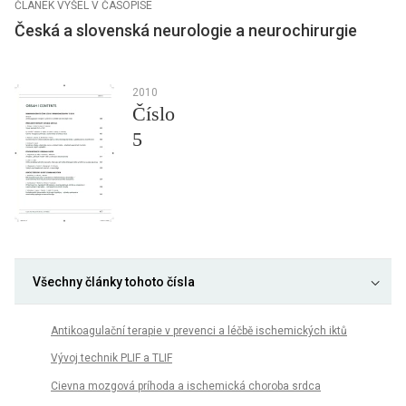
ČLÁNEK VYŠEL V ČASOPISE
Česká a slovenská neurologie a neurochirurgie
2010
Číslo
5
Všechny články tohoto čísla
Antikoagulační terapie v prevenci a léčbě ischemických iktů
Vývoj technik PLIF a TLIF
Cievna mozgová príhoda a ischemická choroba srdca