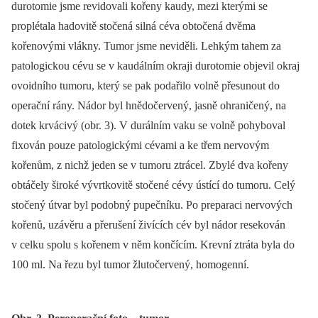
durotomie jsme revidovali kořeny kaudy, mezi kterými se
proplétala hadovitě stočená silná céva obtočená dvěma
kořenovými vlákny. Tumor jsme neviděli. Lehkým tahem za
patologickou cévu se v kaudálním okraji durotomie objevil okraj
ovoidního tumoru, který se pak podařilo volně přesunout do
operační rány. Nádor byl hnědočervený, jasně ohraničený, na
dotek krvácivý (obr. 3). V durálním vaku se volně pohyboval
fixován pouze patologickými cévami a ke třem nervovým
kořenům, z nichž jeden se v tumoru ztrácel. Zbylé dva kořeny
obtáčely široké vývrtkovitě stočené cévy ústící do tumoru. Celý
stočený útvar byl podobný pupečníku. Po preparaci nervových
kořenů, uzávěru a přerušení živících cév byl nádor resekován
v celku spolu s kořenem v něm končícím. Krevní ztráta byla do
100 ml. Na řezu byl tumor žluto­červený, homogenní.