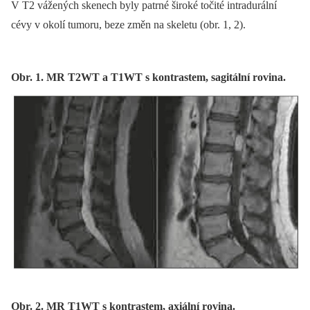
V T2 vážených skenech byly patrné široké točité intradurální
cévy v okolí tumoru, beze změn na skeletu (obr. 1, 2).
Obr. 1. MR T2WT a T1WT s kontrastem, sagitální rovina.
Obr. 2. MR T1WT s kontrastem, axiální rovina.