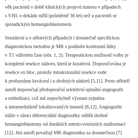
věk pacientů v době klinických projevů tumoru v případech
s VHL o dekádu nižší (průměrně 36 let) než u pacientů se
sporadickým hemangioblastomem.
Senzitivní a v některých případech i dostatečně specifickou
diagnostickou metodou je MR s podáním kontrastní látky
v T1 váženém čase (obr. 1, 2). Terapeutickou možností volby je
kompletní resekce nádoru, která je kurativní. Doporučována je
resekce en bloc, protože intralezionální resekce vede
k profuznímu krvácení i u drobných nádorů [5,11]. Proto někteří
autoři doporučují předoperační selektivní spinální angiografii
a embolizaci, což má nepochybně význam zejména
u intramedulárně lokalizovaných tumorů [8,12]. Angiografie
může v rámci diferenciální diagnostiky odlišit drobné
hemangioblastomy od durálních ­arterio-venózních malformací
[12]. Jiní autoři považují MR diagnostiku za dostatečnou [7]