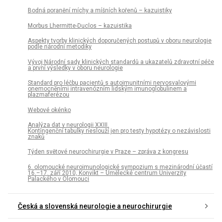
Bodná poranění míchy a míšních kořenů – kazuistiky
Morbus Lhermitte-Duclos – kazuistika
Aspekty tvorby klinických doporučených postupů v oboru neurologie
podle národní metodiky
Vývoj Národní sady klinických standardů a ukazatelů zdravotní péče
a první výsledky v oboru neurologie
Standard pro léčbu pacientů s autoimunitními nervosvalovými
onemocněními intravenózním lidským imunoglobulinem a
plazmaferézou
Webové okénko
Analýza dat v neurologii XXIII.
Kontingenční tabulky neslouží jen pro testy hypotézy o nezávislosti
znaků
Týden světové neurochirurgie v Praze – zpráva z kongresu
6. olomoucké neuroimunologické sympozium s mezinárodní účastí
16.–17. září 2010, Konvikt – Umělecké centrum Univerzity
Palackého v Olomouci
Česká a slovenská neurologie a neurochirurgie