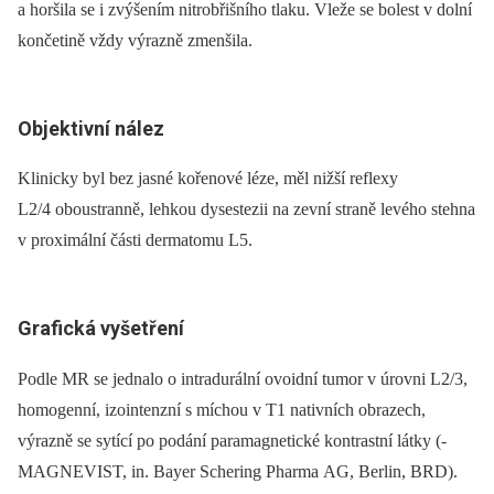
a horšila se i zvýšením nitrobřišního tlaku. Vleže se bolest v dolní
končetině vždy výrazně zmenšila.
Objektivní nález
Klinicky byl bez jasné kořenové léze, měl nižší reflexy
L2/4 oboustranně, lehkou dysestezii na zevní straně levého stehna
v proximální části dermatomu L5.
Grafická vyšetření
Podle MR se jednalo o intradurální ­ovoidní tumor v úrovni L2/3,
homogenní, izointenzní s míchou v T1 nativních obrazech,
výrazně se sytící po podání paramagnetické kontrastní látky (­
MAGNEVIST, in. Bayer Schering Pharma AG, Berlin, BRD).