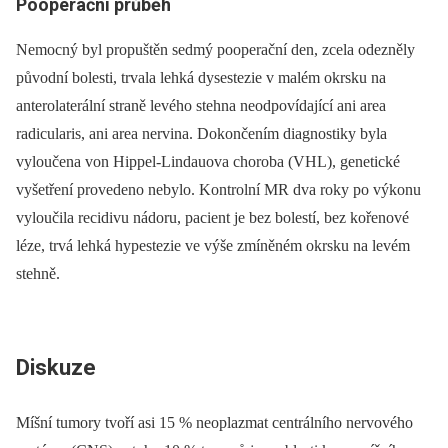
Pooperační průběh
Nemocný byl propuštěn sedmý pooperační den, zcela odezněly
původní bolesti, trvala lehká dysestezie v malém okrsku na
anterolaterální straně levého stehna neodpovídající ani area
radicularis, ani area nervina. Dokončením dia­gnostiky byla
vyloučena von ­Hippel-Lindauova choroba (VHL), genetické
vyšetření provedeno nebylo. Kontrolní MR dva roky po výkonu
vyloučila recidivu nádoru, pacient je bez bolestí, bez kořenové
léze, trvá lehká hypestezie ve výše zmíněném okrsku na levém
stehně.
Diskuze
Míšní tumory tvoří asi 15 % neoplazmat centrálního nervového