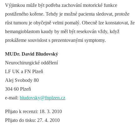
Výjimkou může být potřeba zachování motorické funkce
postiženého kořene. Tehdy je možné pa­cienta sledovat, protože
růst tumoru je obyčejně velmi pomalý. Obecně lze konstatovat, že
hemangioblastom kaudy by měl být resekován vždy, když
prokážeme souvislost s prezentovanými symptomy.
MUDr. David Bludovský
Neurochirurgické oddělení
LF UK a FN Plzeň
Alej Svobody 80
304 60 Plzeň
e-mail:
bludovsky@fnplzen.cz
Přijato k recenzi: 18. 3. 2010
Přijato do tisku: 27. 4. 2010