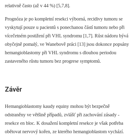
relativně často (až v 44 %) [5,7,8].
Prognóza je po kompletní resekci výborná, recidivy tumoru se
vyskytují pouze u pacientů s ponechanou částí tumoru nebo při
vícečetném postižení při VHL syndromu [1,7]. Růst nádoru bývá
obyčejně pomalý, ve Wanebově práci [13] jsou dokonce popsány
hemangioblastomy při VHL syndromu s dlouhou ­periodou
zastaveného růstu tumoru bez progrese symptomů.
Závěr
Hemangioblastomy kaudy equiny mohou být bezpečně
odstraněny ve většině případů, zvlášť při zachování zásady ­
resekce en bloc. K dosažení kompletní resekce je však potřeba
obětovat nervový kořen, ze kterého hemangioblastom vychází.