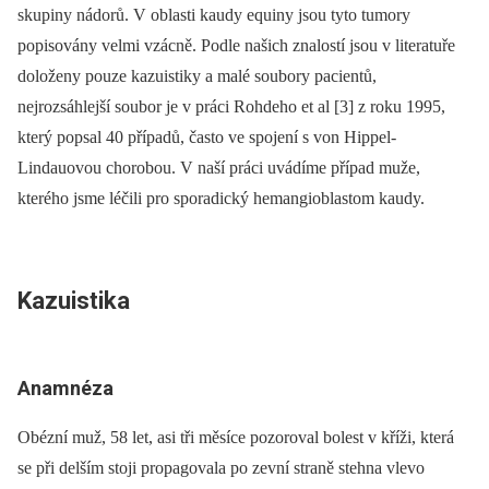
skupiny nádorů. V oblasti kaudy equiny jsou tyto tumory
popisovány velmi vzácně. Podle našich znalostí jsou v literatuře
doloženy pouze kazuistiky a malé soubory pacientů,
nejrozsáhlejší soubor je v práci Rohdeho et al [3] z roku 1995,
který popsal 40 případů, často ve spojení s von ­Hippel-
Lindauovou chorobou. V naší práci uvádíme případ muže,
kterého jsme léčili pro sporadický hemangioblastom kaudy.
Kazuistika
Anamnéza
Obézní muž, 58 let, asi tři měsíce pozoroval bolest v kříži, která
se při delším stoji propagovala po zevní straně stehna vlevo