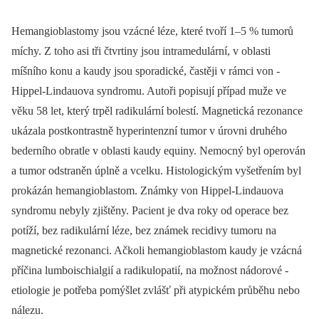
Hemangioblastomy jsou vzácné léze, které tvoří 1–5 % tumorů
míchy. Z toho asi tři čtvrtiny jsou intramedulární, v oblasti
míšního konu a kaudy jsou sporadické, častěji v rámci von ­
Hippel-Lindauova syndromu. Autoři popisují případ muže ve
věku 58 let, který trpěl radikulární bolestí. Magnetická rezonance
ukázala postkontrastně hyperintenzní tumor v úrovni druhého
bederního obratle v oblasti kaudy equiny. Nemocný byl operován
a tumor odstraněn úplně a vcelku. Histologickým vyšetřením byl
prokázán hemangioblastom. Známky von ­Hippel-Lindauova
syndromu nebyly zjištěny. Pacient je dva roky od operace bez
potíží, bez radi­kulární léze, bez známek recidivy tumoru na
magnetické rezonanci. Ačkoli hemangioblastom kaudy je vzácná
příčina lumboischialgií a radikulopatií, na možnost nádorové ­
etiologie je potřeba pomýšlet zvlášť při atypickém průběhu nebo
nálezu.