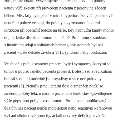
zdrojích nesetkali. Vysvětlujeme si jej změnou vztahu polohy
kaudy vůči skeletu při převedení pacienta z polohy na zádech
během MR, kdy byla páteř v mírné hyperlordóze vůči pacientově
neutrální poloze ve stoji, do polohy s vyrovnanou bederní
lordózou při operační poloze na břiše, kdy napnutím kaudy mohlo
dojít k lehké dislokaci tumoru kaudálně. Proti tomu v souhlase
s literárními údaji o solitárních hemangioblastomech byl náš
pacient v páté dekádě života a VHL syndrom nebyl prokázán.
Ve shodě s publikovanými pracemi byly i symptomy, kterými se
tumor u popisovaného pacienta projevil. Bolesti zad a radikulární
bolesti v dolní končetině jsou uváděny u více než poloviny
pacientů [7]. Nenašli jsme literární údaj o změnách potíží se
změnou polohy těla, u našeho pacienta si tento stav vysvětlujeme
výše popsanou pohyblivostí tumoru. Proti dosud publikovaným
údajům náš pacient neměl motorickou nebo senzitivní kořenovou
lézi ani sfinkterové poruchy, ačkoli nervový deficit je uváděn