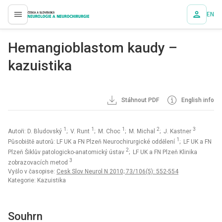
EN
proLékaře.cz
Hemangioblastom kaudy –
kazuistika
Stáhnout PDF
English info
1
1
1
2
3
Autoři: D. Bludovský
; V. Runt
; M. Choc
; M. Michal
; J. Kastner
1
Působiště autorů: LF UK a FN Plzeň Neurochirurgické oddělení
; LF UK a FN
2
Plzeň Šiklův patologicko-anatomický ústav
; LF UK a FN Plzeň Klinika
3
zobrazovacích metod
Vyšlo v časopise:
Cesk Slov Neurol N 2010; 73/106(5): 552-554
Kategorie: Kazuistika
Souhrn