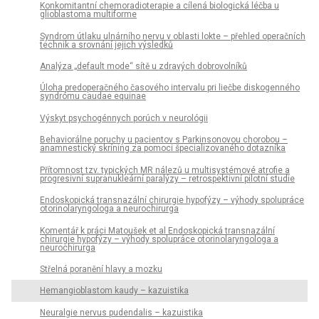
Konkomitantní chemoradioterapie a cílená biologická léčba u
glioblastoma multiforme
Syndrom útlaku ulnárního nervu v oblasti lokte – přehled operačních
technik a srovnání jejich výsledků
Analýza „default mode“ sítě u zdravých dobrovolníků
Úloha predoperačného časového intervalu pri liečbe diskogenného
syndrómu caudae equinae
Výskyt psychogénnych porúch v neurológii
Behaviorálne poruchy u pacientov s Parkinsonovou chorobou –
anamnestický skríning za pomoci špecializovaného dotazníka
Přítomnost tzv. typických MR nálezů u multisystémové atrofie a
progresivní supranukleární paralýzy – retrospektivní pilotní studie
Endoskopická transnazální chirurgie hypofýzy – výhody spolupráce
otorinolaryngologa a neurochirurga
Komentář k práci Matoušek et al Endoskopická transnazální
chirurgie hypofýzy – výhody spolupráce otorinolaryngologa a
neurochirurga
Střelná poranění hlavy a mozku
Hemangioblastom kaudy – kazuistika
Neuralgie nervus pudendalis – kazuistika