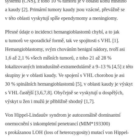
systému (CNS), z toho 10 % tumorů je v oblasti konu míšního
a kaudy [2]. Primární tumory kaudy jsou vzácné, převážně se
v této oblasti vyskytují spíše ependymomy a meningiomy.
Přesné údaje o incidenci hemangioblastomů chybí, a to jak
u tumorů ve sporadické formě, tak ve spojitosti s VHL [1].
Hemangioblastomy, svým chováním ­benigní nádory, tvoří asi
1,6 až 2,1 % všech míšních tumorů, z toho 21 až 28 %
lokalizovaných intradurálně-extramedulárně a 9–13 % [4,5] z této
skupiny je v oblasti kaudy. Ve spojení s VHL chorobou je asi
30 % spinálních hemangioblastomů [5], v oblasti kaudy je výskyt
s VHL častější [3,6,7,8]. Obyčejně se vyskytují u dospělých,
výskyt u žen i mužů je přibližně shodný [1,7].
Von Hippel-Lindauův syndrom je auto­zomálně dominantní
onemocnění s inkompletní penetrancí (MIM*193300)
s prokázanou LOH (loss of heterozygosity) mutací von Hippel-