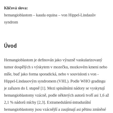
Klíčová slova:
hemangioblastom –⁠ kauda equina –⁠ von Hippel-Lindauův
syndrom
Úvod
Hemangioblastom je definován jako výrazně vaskularizovaný
tumor dospělých s výskytem v mozečku, mozkovém kmeni nebo
míše, buď jako forma sporadická, nebo v souvislosti s von ­
Hippel-Lindauovým syndromem (VHL). Podle WHO gradingu
je zařazen do I. stupně [1]. Mezi spinálními nádory se vyskytují
hemangioblastomy vzácně, podle některých autorů tvoří asi 1,6 až
2,1 % nádorů míchy [2,3]. Extra­medulární-intradurální
hemangioblastomy jsou vzácnější a zaujímají asi pětinu zmíněné