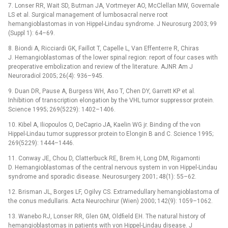
7. Lonser RR, Wait SD, Butman JA, Vortmeyer AO, McClellan MW, Governale
LS et al. Surgical management of lumbosacral nerve root
hemangioblastomas in von Hippel-Lindau syndrome. J Neurosurg 2003; 99
(Suppl 1): 64–69.
8. Biondi A, Ricciardi GK, Faillot T, Capelle L, Van ­Effenterre R, Chiras
J. Hemangioblastomas of the lower spinal region: report of four cases with
preoperative embolization and review of the literature. AJNR Am J
Neuroradiol 2005; 26(4): 936–945.
9. Duan DR, Pause A, Burgess WH, Aso T, Chen DY, Garrett KP et al.
Inhibition of transcription elongation by the VHL tumor suppressor protein.
Science 1995; 269(5229): 1402–1406.
10. Kibel A, Iliopoulos O, DeCaprio JA, Kaelin WG jr. Binding of the von
Hippel-Lindau tumor suppressor protein to Elongin B and C. Science 1995;
269(5229): 1444–1446.
11. Conway JE, Chou D, Clatterbuck RE, Brem H, Long DM, Rigamonti
D. Hemangioblastomas of the central nervous system in von Hippel-Lindau
syndrome and sporadic disease. Neurosurgery 2001; 48(1): 55–62.
12. Brisman JL, Borges LF, Ogilvy CS. Extrame­dullary hemangioblastoma of
the conus medullaris. Acta Neurochirur (Wien) 2000; 142(9): 1059–1062.
13. Wanebo RJ, Lonser RR, Glen GM, Oldfield EH. The natural history of
hemangioblastomas in patients with von Hippel-Lindau disease. J