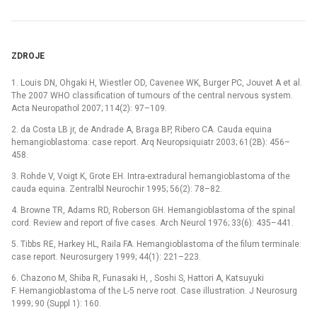
ZDROJE
1. Louis DN, Ohgaki H, Wiestler OD, Cavenee WK, Burger PC, Jouvet A et al.
The 2007 WHO classification of tumours of the central nervous system.
Acta Neuropathol 2007; 114(2): 97–109.
2. da Costa LB jr, de Andrade A, Braga BP, Ribero CA. Cauda equina
hemangioblastoma: case report. Arq Neuropsiquiatr 2003; 61(2B): 456–
458.
3. Rohde V, Voigt K, Grote EH. Intra-extradural hemangioblastoma of the
cauda equina. Zentralbl Neurochir 1995; 56(2): 78–82.
4. Browne TR, Adams RD, Roberson GH. Hemangioblastoma of the spinal
cord. Review and report of five cases. Arch Neurol 1976; 33(6): 435–441.
5. Tibbs RE, Harkey HL, Raila FA. Hemangioblastoma of the filum terminale:
case report. Neurosurgery 1999; 44(1): 221–223.
6. Chazono M, Shiba R, Funasaki H, , Soshi S, Hattori A, Katsuyuki
F. Hemangioblastoma of the L-5 nerve root. Case illustration. J Neurosurg
1999; 90 (Suppl 1): 160.