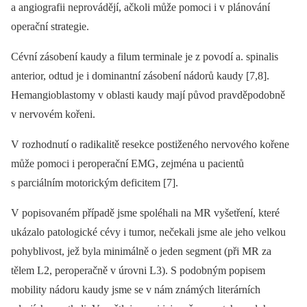
a angiografii neprovádějí, ačkoli může pomoci i v plánování
operační strategie.
Cévní zásobení kaudy a filum terminale je z povodí a. spinalis
anterior, odtud je i dominantní zásobení nádorů kaudy [7,8].
Hemangioblastomy v oblasti kaudy mají původ pravděpodobně
v nervovém kořeni.
V rozhodnutí o radikalitě resekce postiženého nervového kořene
může pomoci i peroperační EMG, zejména u pacientů
s parciálním motorickým deficitem [7].
V popisovaném případě jsme spoléhali na MR vyšetření, které
ukázalo patologické cévy i tumor, nečekali jsme ale jeho velkou
pohyblivost, jež byla minimálně o jeden segment (při MR za
tělem L2, peroperačně v úrovni L3). S podobným popisem
mobility nádoru kaudy jsme se v nám známých literárních