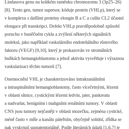
Lindauova genu na krátkém raménku chromozomu 3 (3p25–26)
[8]. Tento gen, tumor supresor, kóduje protein (VHLp), který se
v komplexu s dalšími proteiny elongin B a C a cullin CL2 účastní
elongace při transkripci. Defekt VHLp pravděpodobně způsobí
poruchu v buněčném cyklu a zvýšení některých signálních
molekul, jako například vaskulárního endoteliálního růstového
faktoru (VEGF) [9,10], který je prokazován ve stromálních
buňkách hemangioblastomu a jehož aktivita vysvětluje i výraznou
vaskularizaci těchto tumorů [7].
Onemocnění VHL je charakterizováno intrakraniálními
a intraspinálními hemangioblastomy, často vícečetnými, lézemi
v oblasti sítnice, cystickými lézemi ledvin, jater, pankreatu
a nadvarlat, benigními i maligními renálními tumory. V oblasti
CNS jsou tumory nejčastěji v oblasti mozečku, zejména cystické,
méně často v míše a kanálu páteřním, obyčejně solidní, zřídka se
pak vyskytují supratentoriálně. Podle literárních údajů [1,6,7] je