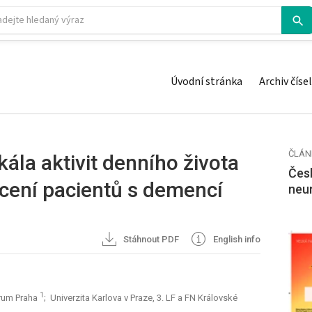
Úvodní stránka
Archiv čísel
ČLÁN
ála aktivit denního živo­ta
Česk
ení pacientů s demencí
neu
Stáhnout PDF
English info
1
trum Praha
; Univerzita Karlova v Praze, 3. LF a FN Královské