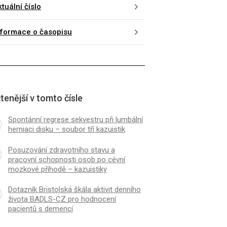
tuální číslo
nformace o časopisu
tenější v tomto čísle
Spontánní regrese sekvestru při lumbální
herniaci disku – soubor tří kazuistik
Posuzování zdravotního stavu a
pracovní schopnosti osob po cévní
mozkové příhodě – kazuistiky
Dotazník Bristolská škála aktivit denního
živo­ta BADLS-CZ pro hodnocení
pacientů s demencí