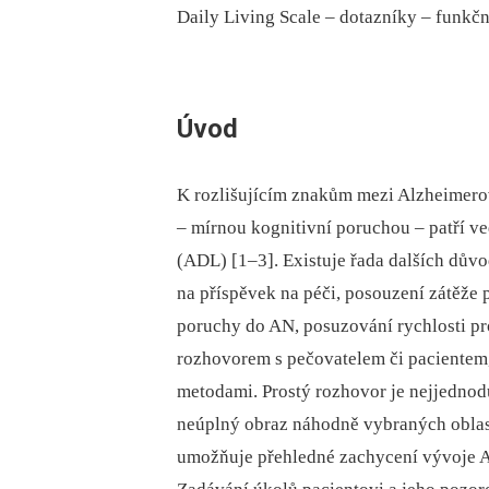
Daily Living Scale –⁠ dotazníky –⁠ funkčn
Úvod
K rozlišujícím znakům mezi Alzheimero
–⁠ mírnou kognitivní poruchou –⁠ patří ve
(ADL) [1–3]. Existuje řada dalších dův
na příspěvek na péči, posouzení zátěže 
poruchy do AN, posuzování rychlosti prog
rozhovorem s pečovatelem či paciente
metodami. Prostý rozhovor je nejjednodu
neúplný obraz náhodně vybraných oblastí
umožňuje přehledné zachycení vývoje A