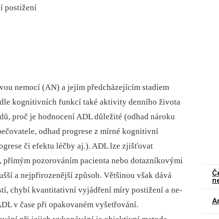
í postižení
vou nemocí (AN) a jejím předcházejícím stadiem
dle kognitivních funkcí také akti­vity denního života
odů, proč je hodnocení ADL důležité (odhad nároku
pečovatele, odhad progrese z mírné kognitivní
rese či efektu léčby aj.). ADL lze zjišťovat
m, přímým pozorováním pacienta nebo dotazníkovými
Č
šší a nejpřirozenější způsob. Většinou však dává
n
, chybí kvantitativní vyjádření míry postižení a ne­
Ar
DL v čase při opakovaném vyšetřování.