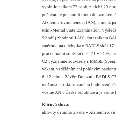
vyplnilo celkem 73 osob, z nichž 23 no
pečovatelé posoudili tímto dotazníkem
Alzheimerovou nemocí (AN), u nichž js
Mini-Mental State Examination. Výsled
5 bodů) zhodnotili ADL dotazníkem BAD
směrodatná odchylka): BADLS skór 17 ±
procentuální soběstačnost 71 ± 14 %, 
CZ významně souvisely s MMSE (Spearma
věkem, vzděláním ani pohlavím pacientů
6–12 minut. Závěr: Dotazník BADLS-CZ 
možnosti strukturovaného hodnocení zá
včetně AN v České republice a je volně 
Klíčová slova:
aktivity denního života –⁠ Alzheimerova 