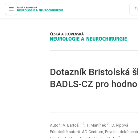
proLékaře.cz
proLékaře.cz
Dotazník Bristolská šk
BADLS-CZ pro hodnoc
1,2
2
1
Autoři: A. Bartoš
; P. Martínek
; D. Řípová
Působiště autorů: AD Centrum, Psychiatrické cen
2