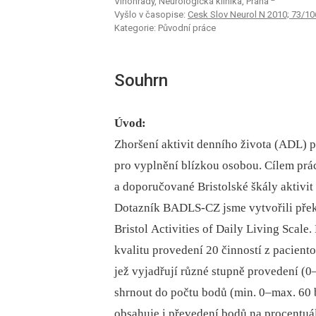
Vinohrady, ­Neurologická klinika, Praha
Vyšlo v časopise:
Cesk Slov Neurol N 2010; 73/10
Kategorie: Původní práce
Souhrn
Úvod:
Zhoršení aktivit denního života (ADL) 
pro vyplnění blízkou osobou. Cílem prá
a doporučované Bristolské škály aktivi
Dotazník BADLS-CZ jsme vytvořili přek
Bristol Activities of Daily Living Scale
kvalitu provedení 20 činností z paciento
jež vyjadřují různé stupně provedení (0
shrnout do počtu bodů (min. 0–max. 60 
obsahuje i převedení bodů na procentu