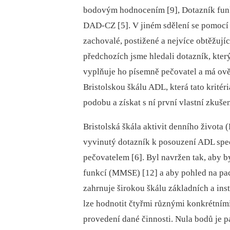
bodovým hodnocením [9], Dotazník funk
DAD-CZ [5]. V jiném sdělení se pomocí
zachovalé, postižené a nejvíce obtěžujíc
předchozích jsme hledali dotazník, který
vyplňuje ho písemně pečovatel a má ověř
Bristolskou škálu ADL, která tato kritéri
podobu a získat s ní první vlastní zkušen
Bristolská škála aktivit denního život
vyvinutý dotazník k posouzení ADL spec
pečovatelem [6]. Byl navržen tak, aby b
funkcí (MMSE) [12] a aby pohled na pac
zahrnuje širokou škálu základních a in
lze hodnotit čtyřmi různými konkrétními
provedení dané činnosti. Nula bodů je 