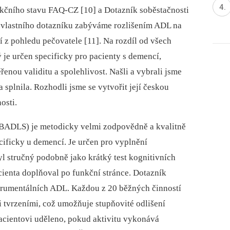
čního stavu FAQ-CZ [10] a Dotazník soběstačnosti
 vlastního dotazníku zabýváme rozlišením ADL na
í z pohledu pečovatele [11]. Na rozdíl od všech
 je určen specificky pro ­pacienty s demencí,
enou validitu a spolehlivost. Našli a vybrali jsme
a splnila. Rozhodli jsme se vytvořit její českou
osti.
a (BADLS) je metodicky velmi zodpovědně a kvalitně
ificky u demencí. Je určen pro vyplnění
yl stručný podobně jako krátký test kognitivních
ienta doplňoval po funkční stránce. Dotazník
strumentálních ADL. Každou z 20 běžných činností
 tvrzeními, což umožňuje stupňovité odlišení
pacientovi uděleno, pokud aktivitu vykonává