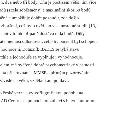
n, dva nebo tři body. Čím je postižení větší, tím více
dů (zcela soběstačný) a maximální skór 60 bodů
 změně a umožňuje dobře posoudit, zda došlo
horšení, což bylo ověřeno v samostatné studii [13].
acient v tomto případě dostává nula bodů. Díky
tel nemusí odhadovat, čeho by ­pacient byl schopen,
ní hodnocení. Dotazník BADLS se týká stavu
chle a jednoduše se vyplňuje i vyhodnocuje.
telem, má ověřené dobré psychometrické vlastnosti
lidita při srovnání s MMSE a přímým pozorováním
ávislé na věku, vzdělání ani pohlaví.
 české verze a vytvořit grafickou podobu na
 AD Centru a s pomocí konzultací s hlavní autorkou