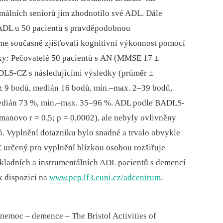
rmálních seniorů jím zhodnotilo své ADL. Dále
 ADL u 50 pacientů s pravděpodobnou
me současně zjišťovali kognitivní výkonnost pomocí
ky: Pečovatelé 50 pacientů s AN (MMSE 17 ±
LS-CZ s následujícími výsledky (průměr ±
 9 bodů, medián 16 bodů, ­min.–max. 2–39 bodů,
medián 73 %, min.–max. 35–96 %. ADL podle BADLS-
novo r = 0,5; p = 0,0002), ale nebyly ovlivněny
. Vyplnění dotazníku bylo snadné a trvalo obvykle
určený pro vyplnění blízkou osobou rozšiřuje
kladních a instrumentálních ADL pacientů s demencí
k dispozici na
www.pcp.lf3.cuni.cz/adcentrum
.
nemoc –⁠ demence –⁠ The Bristol Activities of