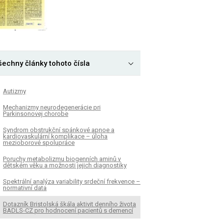
šechny články tohoto čísla
Autizmy
Mechanizmy neurodegenerácie pri
Parkinsonovej chorobe
Syndrom obstrukční spánkové apnoe a
kardiovaskulární komplikace – úloha
mezioborové spolupráce
Poruchy metabolizmu biogenních aminů v
dětském věku a možnosti jejich diagnostiky
Spektrální analýza variability srdeční frekvence –
normativní data
Dotazník Bristolská škála aktivit denního živo­ta
BADLS-CZ pro hodnocení pacientů s demencí