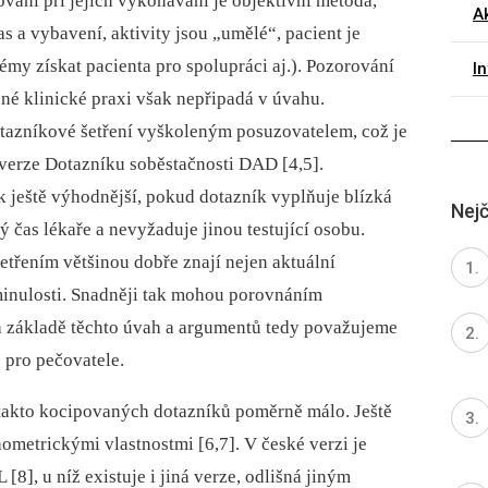
vání při jejich vykonávání je objektivní metoda,
Ak
s a vybavení, aktivity jsou „umělé“, ­pacient je
my získat pacienta pro spolupráci aj.). Pozorování
I
né klinické praxi však nepřipadá v úvahu.
tazníkové šetření vyškoleným posuzovatelem, což je
verze Dotazníku soběstačnosti DAD [4,5].
k ještě výhodnější, pokud dotazník vyplňuje blízká
Nejč
 čas lékaře a nevyžaduje jinou testující osobu.
etřením většinou dobře znají nejen aktuální
minulosti. Snadněji tak mohou porovnáním
Na základě těchto úvah a argumentů tedy považujeme
 pro pečovatele.
takto kocipovaných dotazníků poměrně málo. Ještě
ometrickými vlastnostmi [6,7]. V české verzi je
8], u níž existuje i jiná verze, odlišná jiným