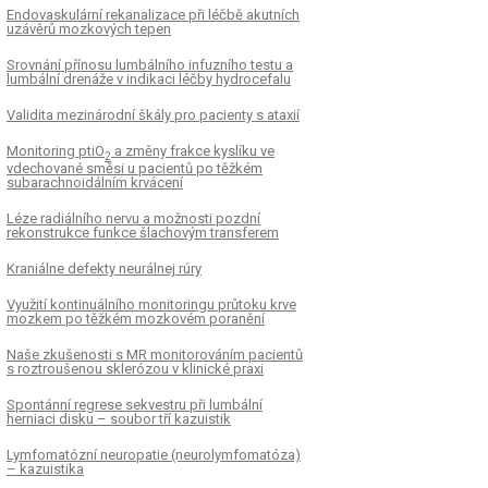
Endovaskulární rekanalizace při léčbě akutních
uzávěrů mozkových tepen
Srovnání přínosu lumbálního infuzního testu a
lumbální drenáže v indikaci léčby hydrocefalu
Validita mezinárodní škály pro pacienty s ataxií
Monitoring ptiO
a změny frakce kyslíku ve
2
vdechované směsi u pacientů po těžkém
subarachnoidálním krvácení
Léze radiálního nervu a možnosti pozdní
rekonstrukce funkce šlachovým transferem
Kraniálne defekty neurálnej rúry
Využití kontinuálního monitoringu průtoku krve
mozkem po těžkém mozkovém poranění
Naše zkušenosti s MR monitorováním pacien­tů
s roztroušenou sklerózou v klinické praxi
Spontánní regrese sekvestru při lumbální
herniaci disku – soubor tří kazuistik
Lymfomatózní neuropatie (neurolymfomatóza)
– kazuistika