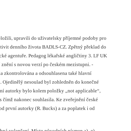
ožili, upravili do uživatelsky příjemné podoby pro
aktivit denního života BADLS-CZ. Zpětný překlad do
tické agentuře. ­Pedagog lékařské angličtiny 3. LF UK
í znění s novou verzí po českém mezistupni. ­
a zkontrolována a odsouhlasena také hlavní
 Ojedinělý nesoulad byl zohledněn do konečné
ní autorky bylo kolem položky „not applicable“,
, s čímž nakonec souhlasila. Ke zveřejnění české
d první autorky (R. Bucks) a za poplatek i od
robná vylepšení. Místo původních písmen a)–e),