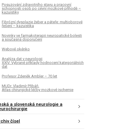
Posuzování zdravotního stavu a pracovní
schopnosti osob po cévní mozkové příhodě –
kazuistiky
Fibrózní dysplazie žeber a páteře: multioborové
řešení – kazuistika
Novinky ve farmakoterapii neuropatické bolesti
a současná doporučení
Webové okénko
Analýza dat v neurologii
XXIV. Vybrané příklady hodnocení kategoriálních
dat
Profesor Zdeněk Ambler – 70 let
MUDr. Vladimír Přibáň.
Atlas chirurgické léčby mozkové ischemie
eská a slovenská neurologie a
eurochirurgie
chiv čísel