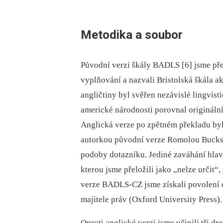
Metodika a soubor
Původní verzi škály BADLS [6] jsme přel
vyplňování a nazvali Bristolská škála 
angličtiny byl svěřen nezá­vislé lingvis
americké národ­nosti porovnal origináln
Anglická verze po zpětném překladu byl
autorkou původní verze Romolou Bucks.
podoby dotazníku. Jediné zaváhání hlav
kterou jsme přeložili jako „nelze určit“
verze ­BADLS-CZ jsme získali povolení o
majitele práv (Oxford University Press).
Oproti anglické verzi jsme učinili tři d