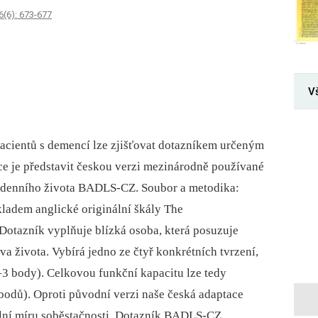
6(6): 673-677
V
pacientů s demencí lze zjišťovat dotazníkem určeným
ce je představit českou verzi mezinárodně používané
t denního života BADLS-CZ. Soubor a ­metodika:
ladem anglické originální škály The
. Dotazník vyplňuje blízká osoba, která posuzuje
va života. Vybírá jedno ze čtyř konkrétních tvrzení,
–3 body). Celkovou funkční kapacitu lze tedy
bodů). Oproti původní verzi naše česká adaptace
ální míru soběstačnosti. Dotazník BADLS-CZ