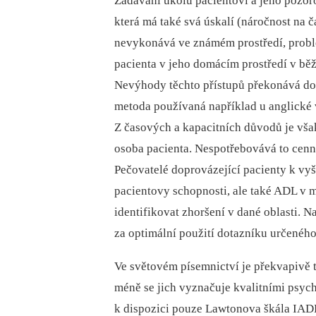
Zadávání úkolů pacientovi a jeho pozoro
která má také svá úskalí (náročnost na ča
nevykonává ve známém prostředí, problé
pacienta v jeho domácím prostředí v běž
Nevýhody těchto přístupů překonává do
metoda používaná například u anglické 
Z časových a kapacitních důvodů je vša
osoba pacienta. Nespotřebovává to cenný
Pečovatelé doprovázející pacienty k vyš
pacientovy schopnosti, ale také ADL v 
identifikovat zhoršení v dané oblasti. 
za optimální použití dotazníku určeného
Ve světovém písemnictví je překvapivě 
méně se jich vyznačuje kvalitními psych
k dispozici pouze Lawtonova škála IADL [