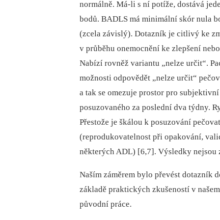
normálně. Má-li s ní potíže, dostává jede
bodů. BADLS má minimální skór nula bo
(zcela závislý). Dotazník je citlivý ke
v průběhu onemocnění ke zlepšení nebo z
Nabízí rovněž variantu „nelze určit“. P
možnosti odpovědět „nelze určit“ pečova
a tak se omezuje prostor pro subjektiv
posuzovaného za poslední dva týdny. Ry
Přestože je škálou k posuzování pečova
(reprodukovatelnost při opakování, va
některých ADL) [6,7]. Výsledky nejsou z
Naším záměrem bylo převést dotazník do
základě praktických zkušeností v našem
původní práce.