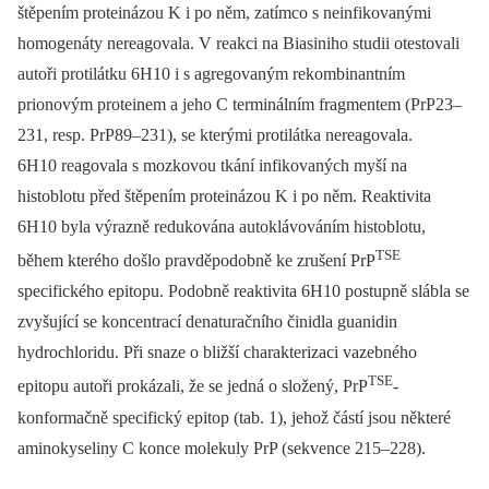
štěpením proteinázou K i po něm, zatímco s neinfikovanými
homogenáty nereagovala. V reakci na Biasiniho studii otestovali
autoři protilátku 6H10 i s agregovaným rekombinantním
prionovým proteinem a jeho C terminálním fragmentem (PrP23–
231, resp. PrP89–231), se kterými protilátka nereagovala.
6H10 reagovala s mozkovou tkání infikovaných myší na
histoblotu před štěpením proteinázou K i po něm. Reaktivita
6H10 byla výrazně redukována autoklávováním histoblotu,
TSE
během kterého došlo pravděpodobně ke zrušení PrP
specifického epitopu. Podobně reaktivita 6H10 postupně slábla se
zvyšující se koncentrací denaturačního činidla guanidin
hydrochloridu. Při snaze o bližší charakterizaci vazebného
TSE
epitopu autoři prokázali, že se jedná o složený, PrP
-
konformačně specifický epitop (tab. 1), jehož částí jsou některé
aminokyseliny C konce molekuly PrP (sekvence 215–228).