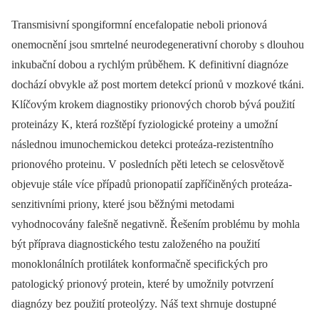
Transmisivní spongiformní encefalopatie neboli prionová
onemocnění jsou smrtelné neurodegenerativní choroby s dlouhou
inkubační dobou a rychlým průběhem. K definitivní dia­gnóze
dochází obvykle až post mortem detekcí prionů v mozkové tkáni.
Klíčovým krokem diagnostiky prionových chorob bývá použití
proteinázy K, která rozštěpí fyziologické proteiny a umožní
následnou imunochemickou detekci proteáza-rezistentního
prionového proteinu. V posledních pěti letech se celosvětově
objevuje stále více případů prionopatií zapříčiněných proteáza-
senzitivními priony, které jsou běžnými metodami
vyhodnocovány falešně negativně. Řešením problému by mohla
být příprava diagnostického testu založeného na použití
monoklonálních protilátek konformačně specifických pro
patologický prionový protein, které by umožnily potvrzení
diagnózy bez použití proteolýzy. Náš text shrnuje dostupné