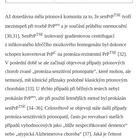
TSE
Až donedávna měla prionová komunita za to, že senPrP
tvoří
res
mezistupeň při tvorbě PrP
a je součástí průběhu onemocnění
TSE
[30,31]. SenPrP
izolovaný gradientovou centrifugací
z infikovaného křeččího mozkového homogenátu byl dokonce
C
TSE
schopen konvertovat PrP
na pro­teáza-rezistentní PrP
[32].
V poslední době se ale začínají objevovat případy prionových
chorob zvané „proteáza-senzitivní prionopatie“, které mohou, ale
nemusejí, mít klinické příznaky podobné klasickým prionovým
chorobám [33]. U těchto případů při běžných testech nebyl
res
prokázán PrP
, ale při použití šetrnějších metod byl prokázán
TSE
senPrP
[34–36]. Celosvětově se objevují stále další případy
proteáza-senzitivních prionopatií, často po reevaluaci starších
případů vyhodnocených jako „blíže nespecifikované demence“
nebo „atypická Alzheimerova choroba“ [37]. Jaká je četnost