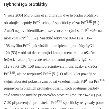
Hybridní IgG protilátky
V roce 2004 Moroncini et al připravili dvě hybridní protilátky
C
TSE
obsahující peptidy PrP
schopné specificky vázat PrP
[51].
C
Autoři nejprve identifikovali sekvence, kterými se PrP
váže na
TSE
molekulu PrP
[52]. Vazebné sekvence ­89–112 a 136–
C
158 myšího PrP
pak vložili do recipientní protilátky IgG1
12b [53] v oblasti determinující komplementaritu na těžkém
řetězci. Takto připravené rekombinantní protilátky IgG 89–
112 a IgG 136–158 imunoprecipitovaly myší, lidský a křeččí
TSE
C
PrP
, ale ne rozpustný PrP
[51]. O několik let později se
C
TSE
stejná laboratoř pokusila zmapovat vazebná místa PrP
na PrP
přípravou hybridních protilátek obsahujících postupně peptidy
celé sekvence myšího prionového proteinu (moPrP23–231) [54].
TSE
Z 20 připravených protilátek s PrP
specificky reagovaly pouze