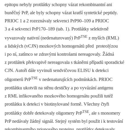
epitopu nebyly protilátky schopny vázat rekombinantní ani
buněčný PrP, ale byly schopny vázat kratší syntetické peptidy.
PRIOC 1 a 2 rozeznávaly sekvenci PrP90–109 a PRIOC
3 a 4 sekvenci PrP170–189 (tab. 1). Protilátky selektivně
TSE
vyvazovaly nativní (nedenaturovaný) PrP
z myších (RML)
a lidských (vCJN) mozkových homogenátů před proteolýzou
i po ní, zatímco se zdravými kontrolami nereagovaly. Žádná
z protilátek překvapivě nereagovala s tkáněmi případů sporadické
CJN. Autoři dále vyvinuli sendvičovou ELISU k detekci
TSE
oligomerů PrP
v nedenaturujících podmínkách. PRIOC
protilátku ukotvili na stěnu destičky a po vyvázání antigenu
z RML infikovaného mozkového homogenátu použili tutéž
protilátku k detekci v biotinylované formě. Všechny čtyři
TSE
protilátky dobře detekovaly oligomery PrP
, ale s monomery
PrP nedávaly žádný signál. Stejný systém byl použit i k testování
rekombinantního prionového proteinu, protilátky detekovaly