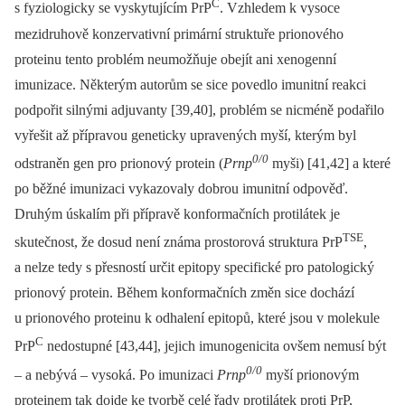
C
s fyziologicky se vyskytujícím PrP
. Vzhledem k vysoce
mezidruhově konzervativní primární struktuře prionového
proteinu tento problém neumožňuje obejít ani xenogenní
imunizace. Některým autorům se sice povedlo imunitní reakci
podpořit silnými adjuvanty [39,40], problém se nicméně podařilo
vyřešit až přípravou geneticky upravených myší, kterým byl
0/0
odstraněn gen pro prionový protein (
Prnp
myši) [41,42] a které
po běžné imunizaci vykazovaly dobrou imunitní odpověď.
Druhým úskalím při přípravě konformačních protilátek je
TSE
skutečnost, že dosud není známa prostorová struktura PrP
,
a nelze tedy s přesností určit epitopy specifické pro patologický
prionový protein. Během konformačních změn sice dochází
u prionového proteinu k odhalení epitopů, které jsou v molekule
C
PrP
nedostupné [43,44], jejich imunogenicita ovšem nemusí být
0/0
–⁠ a nebývá –⁠ vysoká. Po imunizaci
Prnp
myší prionovým
proteinem tak dojde ke tvorbě celé řady protilátek proti PrP,