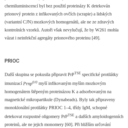
chemiluminiscencí byl bez použití proteinázy K detekován
prionový protein z infikovaných ovčích (scrapie) a lidských
(variantní CJN) mozkových homogenátů, ale ne ze zdravých
kontrolních vzorků. Autoři však nevylučují, že by W261 mohla
vázat i neinfekční agregáty prionového proteinu [49].
PRIOC
TSE
Další skupina se pokusila připravit PrP
specifické protilátky
0/0
imunizací
Prnp
myší infikovaným myším mozkovým
homogenátem štěpeným proteinázou K a adsorbovaným na
magnetické mikropartikule (Dynabeads). Byly tak připraveny
monoklonální protilátky PRIOC 1–4, třídy IgM, schopné
TSE
detekovat rozpustné oligomery PrP
a dalších amyloidogenních
proteinů, ale ne jejich monomery [60]. Při bližším určování