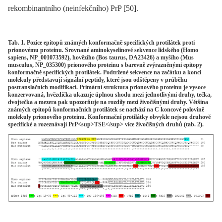
rekombinantního (neinfekčního) PrP [50].
Tab. 1. Pozice epitopů známých konformačně specifických protilátek proti
prionovému proteinu. Srovnané aminokyselinové sekvence lidského (Homo
sapiens, NP_001073592), hovězího (Bos taurus, DA23426) a myšího (Mus
musculus, NP_035300) prionového proteinu s barevně zvýrazněnými epitopy
konformačně specifických protilátek. Podtržené sekvence na začátku a konci
molekuly představují signální peptidy, které jsou odštěpeny v průběhu
postranslačních modifikací. Primární struktura prionového proteinu je vysoce
konzervovaná, hvězdička ukazuje úplnou shodu mezi jednotlivými druhy, tečka,
dvojtečka a mezera pak upozorňuje na rozdíly mezi živočišnými druhy. Většina
známých epitopů konformačních protilátek se nachází na C koncové polovině
molekuly prionového proteinu. Konformační protilátky obvykle nejsou druhově
specifické a rozeznávají PrP<sup>TSE</sup> více živočišných druhů (tab. 2).