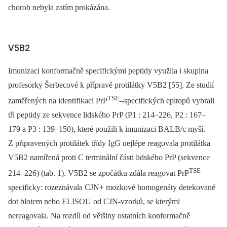
chorob nebyla zatím prokázána.
V5B2
Imunizaci konformačně specifickými peptidy využila i skupina
profesorky Šerbecové k přípravě protilátky V5B2 [55]. Ze studií
TSE
zaměřených na identifikaci PrP
--specifických epitopů vybrali
tři peptidy ze sekvence lidského PrP (P1 : 214–226, P2 : 167–
179 a P3 : 139–150), které použili k imunizaci BALB/c myší.
Z připravených protilátek třídy IgG nejlépe reagovala protilátka
V5B2 namířená proti C terminální části lidského PrP (sekvence
TSE
214–226) (tab. 1). V5B2 se zpočátku zdála reagovat PrP
specificky: rozeznávala CJN+ mozkové homogenáty detekované
dot blotem nebo ELISOU od CJN-vzorků, se kterými
nereagovala. Na rozdíl od většiny ostatních konformačně