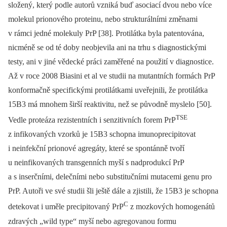
složený, který podle autorů vzniká buď asociací dvou nebo více
molekul prionového proteinu, nebo strukturálními změnami
v rámci jedné molekuly PrP [38]. Protilátka byla patentována,
nicméně se od té doby neobjevila ani na trhu s diagnostickými
testy, ani v jiné vědecké práci zaměřené na použití v diagnostice.
Až v roce 2008 Biasini et al ve studii na mutantních formách PrP
konformačně specifickými protilátkami uveřejnili, že protilátka
15B3 má mnohem širší reaktivitu, než se původně myslelo [50].
TSE
Vedle proteáza rezistentních i senzitivních forem PrP
z infikovaných vzorků je 15B3 schopna imunoprecipitovat
i neinfekční prionové agregáty, které se spontánně tvoří
u neinfikovaných transgenních myší s nadprodukcí PrP
a s inserčními, delečními nebo substitučními mutacemi genu pro
PrP. Autoři ve své studii šli ještě dále a zjistili, že 15B3 je schopna
C
detekovat i uměle precipitovaný PrP
z mozkových homogenátů
zdravých „wild type“ myší nebo agregovanou formu