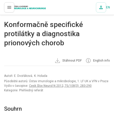
EN
proLékaře.cz
Konformačně specifické
protilátky a diagnostika
prionových chorob
Stáhnout PDF
English info
Autoři: E. Dvořáková; K. Holada
Působiště autorů: Ústav imunologie a mikrobiologie, 1. LF UK a VFN v Praze
Vyšlo v časopise:
Cesk Slov Neurol N 2012; 75/108(3): 283-290
Kategorie: Přehledný referát
Souhrn