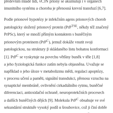
především mladé lidi, vCJN prio­­ny se akumulují i v orgánech
imunitního systému a choroba je přenosná krevní transfuzí [6,7].
Podle prionové hypotézy je infekčním agens prionových chorob
TSE
patologicky složený prionový protein (PrP
, někdy též značený
PrPSc), který se množí přímým kontaktem s buněčným
C
prionovým proteinem (PrP
), jemuž dokáže vnutit svoji
patologickou, na struktury β skládaného listu bohatou konformaci
C
[1]. PrP
se vyskytuje na povrchu většiny buněk v těle [1,8]
a jeho fyziologická funkce zatím nebyla objasněna. Uvažuje se
například o jeho úloze v metabolizmu mědi, regulaci apoptózy,
v procesu učení a paměti, signální transdukci, přenosu vzruchu na
synaptické membráně, ovlivnění cirkadiálního rytmu, buněčné
diferenciaci, antioxidační ochraně, neuroprotekčních procesech
C
a dalších buněčných dějích [9]. Molekula PrP
obsahuje ve své
sekundární struktuře vysoký podíl α šroubovice, což ji činí dobře