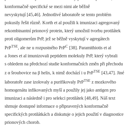
konformačně specifické se mezi nimi ale běžně
nevyskytují [45,46]. Jednotlivé laboratoře se tento problém
pokusily řešit různě. Korth et al použili k imunizaci agregovaný
rekombinantní prionový protein, který umožnil tvorbu protilátek
proti oligomerům PrP, jež se běžně vyskytují v agregátech
TSE
C
PrP
, ale ne u rozpustného PrP
[38]. Paramithiotis et al
a Jones et al imunizovali peptidem molekuly PrP, který vybrali
s ohledem na předchozí studie konformačních změn při přechodu
TSE
z α šroubovice na β helix, k nimž dochází i u PrP
[43,47]. Jiné
TSE
laboratoře zase izolovaly a purifikovaly PrP
z mozkového
homogenátu infikovaných myší a použily jej jako antigen pro
imunizaci a následně i pro selekci protilátek [48,49]. Náš text
shrnuje dostupné informace o připravených konformačně
specifických protilátkách a diskutuje o jejich použití v diagnostice
prionových chorob.