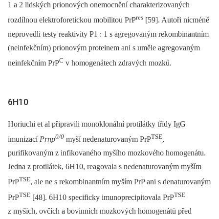
1 a 2 lidských prionových onemocnění charakterizovaných
res
rozdílnou elektroforetickou mobilitou PrP
[59]. Autoři nicméně
neprovedli testy reaktivity P1 : 1 s agregovaným rekombinantním
(neinfekčním) prionovým proteinem ani s uměle agregovaným
C
neinfekčním PrP
v homogenátech zdravých mozků.
6H10
Horiuchi et al připravili monoklonální protilátky třídy IgG
0/0
TSE
imunizací
Prnp
myší nedenaturovaným PrP
,
purifikovaným z infikovaného myšího mozkového homogenátu.
Jedna z protilátek, 6H10, rea­govala s nedenaturovaným myším
TSE
PrP
, ale ne s rekombinantním myším PrP ani s denaturovaným
TSE
TSE
PrP
[48]. 6H10 specificky imunoprecipitovala PrP
z myších, ovčích a bovinních mozkových homogenátů před