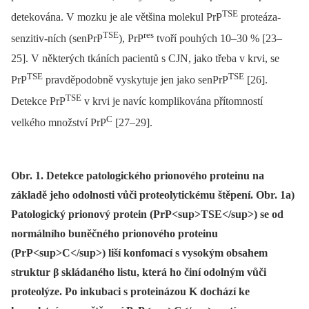
TSE
detekována. V mozku je ale většina molekul PrP
proteáza-
TSE
res
senzitiv­-ních (senPrP
), PrP
tvoří pouhých 10–30 % [23–
25]. V některých tkáních pacientů s CJN, jako třeba v krvi, se
TSE
TSE
PrP
pravděpodobně vyskytuje jen jako senPrP
[26].
TSE
Detekce PrP
v krvi je navíc komplikována přítomností
C
velkého množství PrP
[27–29].
Obr. 1. Detekce patologického prionového proteinu na
základě jeho odolnosti vůči proteolytickému štěpení. Obr. 1a)
Patologický prionový protein (PrP<sup>TSE</sup>) se od
normálního buněčného prionového proteinu
(PrP<sup>C</sup>) liší konfomací s vysokým obsahem
struktur β skládaného listu, která ho činí odolným vůči
proteolýze. Po inkubaci s proteinázou K dochází ke