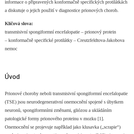
informace o připravených konformačně specifických protilátkách
a diskutuje o jejich použití v diagnostice prionových chorob.
Klíčová slova:
transmisivní spongiformní encefalopatie –⁠ prionový protein
–⁠ konformačně specifické protilátky –⁠ Creutzfeldtova-Jakobova
nemoc
Úvod
Prionové choroby neboli transmisivní spongiformní encefalopatie
(TSE) jsou neurodegenerativní onemocnění spojené s úbytkem
neuronů, spongiformními změnami, gliózou a ukládáním
patologické formy prionového proteinu v mozku [1].
Onemocnění se projevuje například jako klusavka („scrapie“)