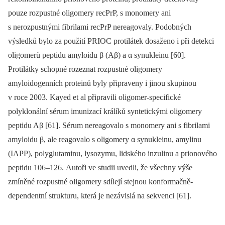
pouze rozpustné oligomery recPrP, s monomery ani
s nerozpustnými fibrilami recPrP nereagovaly. Podobných
výsledků bylo za použití PRIOC protilátek dosaženo i při detekci
oligomerů peptidu amyloidu β (Aβ) a α synukleinu [60].
Protilátky schopné rozeznat rozpustné oligomery
amyloidogenních proteinů byly připraveny i jinou skupinou
v roce 2003. Kayed et al připravili oligomer-specifické
polyklonální sérum imunizací králíků syntetickými oligomery
peptidu Aβ [61]. Sérum nereagovalo s monomery ani s fibrilami
amyloidu β, ale reagovalo s oligomery α synukleinu, amylinu
(IAPP), polyglutaminu, lysozymu, lidského inzulinu a prionového
peptidu 106–126. Autoři ve studii uvedli, že všechny výše
zmíněné rozpustné oligomery sdílejí stejnou konformačně-
dependentní strukturu, která je nezávislá na sekvenci [61].