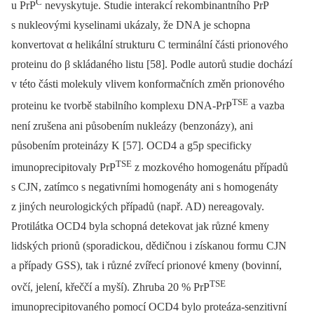
C
u PrP
nevyskytuje. Studie interakcí rekombinantního PrP
s nukleovými kyselinami ukázaly, že DNA je schopna
konvertovat α helikální strukturu C terminální části prionového
proteinu do β skládaného listu [58]. Podle autorů studie dochází
v této části molekuly vlivem konformačních změn prio­nového
TSE
proteinu ke tvorbě stabilního komplexu DNA-PrP
a vazba
není zrušena ani působením nukleázy (benzonázy), ani
působením proteinázy K [57]. OCD4 a g5p specificky
TSE
imunoprecipitovaly PrP
z mozkového homogenátu případů
s CJN, zatímco s negativními homogenáty ani s homogenáty
z jiných neurologických případů (např. AD) nerea­govaly.
Protilátka OCD4 byla schopná detekovat jak různé kmeny
lidských prio­­nů (sporadickou, dědičnou i získanou formu CJN
a případy GSS), tak i různé zvířecí prio­nové kmeny (bovinní,
TSE
ovčí, jelení, křeččí a myší). Zhruba 20 % PrP
imunoprecipitovaného pomocí OCD4 bylo proteáza-senzitivní