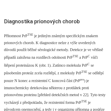
Diagnostika prionových chorob
TSE
Přítomnost PrP
je jediným známým specifickým znakem
prionových chorob. K dia­gnostice nelze z výše uvedených
důvodů použít běžné sérologické metody. Detekce je ve většině
TSE
C
případů založena na rozdílech odolnosti PrP
a PrP
vůči
C
štěpení proteinázou K (obr. 1). Zatímco molekula PrP
se
TSE
působením proteáz zcela rozštěpí, z molekuly PrP
se odštěpí
res
pouze N konec a rezistentní C koncová část (PrP
) je
imunochemicky detekována některou z protilátek proti
prionovému proteinu [přehled detekčních metod v 22]. Tyto testy
TSE
vycházejí z předpokladu, že rezistentní forma PrP
je
původcem onemocnění, a tedy i v organizmu přítomna a posléze