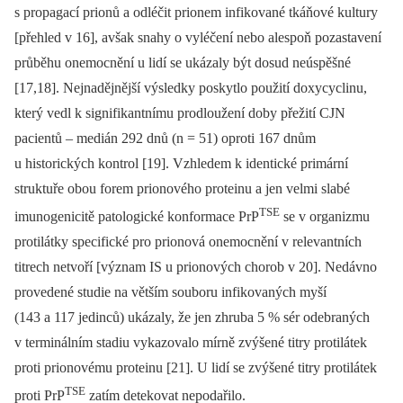
s propagací prionů a odléčit prionem infikované tkáňové kultury
[přehled v 16], avšak snahy o vyléčení nebo alespoň pozastavení
průběhu onemocnění u lidí se ukázaly být dosud neúspěšné
[17,18]. Nejnadějnější výsledky poskytlo použití doxycyclinu,
který vedl k signifikantnímu prodloužení doby přežití CJN
pacientů –⁠ medián 292 dnů (n = 51) oproti 167 dnům
u historických kontrol [19]. Vzhledem k identické primární
struktuře obou forem prionového proteinu a jen velmi slabé
TSE
imunogenicitě patologické konformace PrP
se v organizmu
protilátky specifické pro prionová onemocnění v relevantních
titrech netvoří [význam IS u prionových chorob v 20]. Nedávno
provedené studie na větším souboru infikovaných myší
(143 a 117 jedinců) ukázaly, že jen zhruba 5 % sér odebraných
v terminálním stadiu vykazovalo mírně zvýšené titry protilátek
proti prionovému proteinu [21]. U lidí se zvýšené titry protilátek
TSE
proti PrP
zatím detekovat nepodařilo.