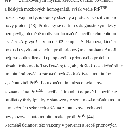
PrP
z infikovaných myších, křeččích, ovčích, bovinních
TSE
a lidských mozkových homogenátů, avšak vedle PrP
rozeznávají i nefyziologicky složený a proteáza-senzitivní prio­
nový protein [43]. Protilátky se na trhu s diagnostickými testy
neobjevily, nicméně motiv konformačně specifického epitopu
Tyr-Tyr-Arg využila v roce 2009 skupina S. Nappera, která se
pokusila vyvinout vakcínu proti prionovým chorobám. Autoři
nejprve optimalizovali epitop ovčího prionového proteinu
obsahujícího motiv Tyr-Tyr-Arg tak, aby došlo k dostatečně silné
imunitní odpovědi a zároveň nedošlo k aktivaci imunitního
C
systému vůči PrP
. Po ukončení imunizace byla u ovcí
TSE
zaznamenána PrP
specifická imunitní odpověď, specifické
protilátky třídy IgG byly stanoveny v séru, mozkomíšním moku
a mukózních sekretech a žádná z imunizovaných ovcí
C
nevykazovala autoimunitní reakci proti PrP
[44].
Nicméně účinnost této vakcíny v prevenci a léčbě prionových