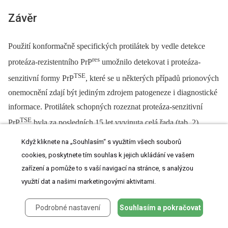
Závěr
Použití konformačně specifických protilátek by vedle detekce
res
proteáza-rezistentního PrP
umožnilo detekovat i proteáza-
TSE
senzitivní formy PrP
, které se u některých případů prionových
onemocnění zdají být jediným zdrojem patogeneze i diagnostické
informace. Protilátek schopných rozeznat proteáza-senzitivní
TSE
PrP
byla za posledních 15 let vyvinuta celá řada (tab. 2),
nicméně otázkou zůstává jejich využití v praxi. Jejich užití pro
Když kliknete na „Souhlasím“ s využitím všech souborů
TSE
detekci senPrP
v mozkové tkáni při post mortem diagnostice
cookies, poskytnete tím souhlas k jejich ukládání ve vašem
prionových chorob je limitováno nutností použití nedenaturujících
zařízení a pomůže to s vaší navigací na stránce, s analýzou
TSE
využití dat a našimi marketingovými aktivitami.
technik zachovávajících konformaci senPrP
. Bohužel tyto
techniky, např. imunoprecipitace, jsou často méně robustní
Podrobné nastavení
Souhlasím a pokračovat
a mohou vést k falešným výsledkům. Vše navíc komplikují
C
vlastnosti buněčného prionového proteinu, PrP
, a jeho ochota