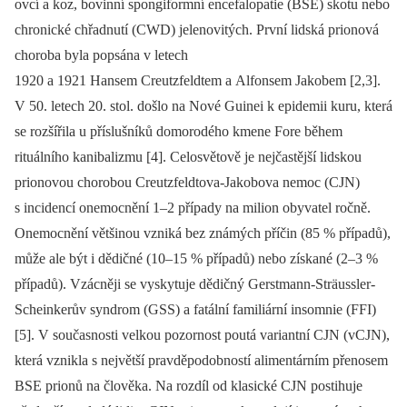
ovcí a koz, bovinní spongiformní encefalopatie (BSE) skotu nebo
chronické chřadnutí (CWD) jelenovitých. První lidská prionová
choroba byla popsána v letech
1920 a 1921 Hansem Creutzfeldtem a Alfonsem Jakobem [2,3].
V 50. letech 20. stol. došlo na Nové Guinei k epidemii kuru, která
se rozšířila u příslušníků domorodého kmene Fore během
rituálního kanibalizmu [4]. Celosvětově je nejčastější lidskou
prionovou chorobou Creutzfeldtova-Jakobova nemoc (CJN)
s incidencí onemocnění 1–2 případy na milion obyvatel ročně.
Onemocnění většinou vzniká bez známých příčin (85 % případů),
může ale být i dědičné (10–15 % případů) nebo získané (2–3 %
případů). Vzácněji se vyskytuje dědičný Gerstmann-Sträussler-
Scheinkerův syndrom (GSS) a fatální familiární insomnie (FFI)
[5]. V současnosti velkou pozornost poutá variantní CJN (vCJN),
která vznikla s největší pravděpodobností alimentárním přenosem
BSE prionů na člověka. Na rozdíl od klasické CJN postihuje