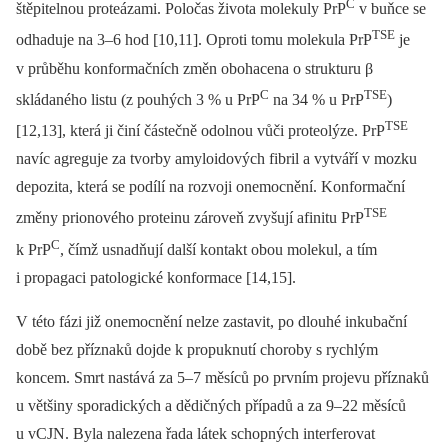
C
štěpitelnou proteázami. Poločas života molekuly PrP
v buňce se
TSE
odhaduje na 3–6 hod [10,11]. Oproti tomu molekula PrP
je
v průběhu konformačních změn obohacena o strukturu β
C
TSE
skládaného listu (z pouhých 3 % u PrP
na 34 % u PrP
)
TSE
[12,13], která ji činí částečně odolnou vůči proteolýze. PrP
navíc agreguje za tvorby amyloidových fibril a vytváří v mozku
depozita, která se podílí na rozvoji onemocnění. Konformační
TSE
změny prionového proteinu zároveň zvyšují afinitu PrP
C
k PrP
, čímž usnadňují další kontakt obou molekul, a tím
i propagaci patologické konformace [14,15].
V této fázi již onemocnění nelze zastavit, po dlouhé inkubační
době bez příznaků dojde k propuknutí choroby s rychlým
koncem. Smrt nastává za 5–7 měsíců po prvním projevu příznaků
u většiny sporadických a dědičných případů a za 9–22 měsíců
u vCJN. Byla nalezena řada látek schopných interferovat