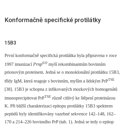
Konformačně specifické protilátky
15B3
První konformačně specifická protilátka byla připravena v roce
0/0
1997 imunizací
Prnp
myší rekombinantním bovinním
prionovým proteinem. Jedná se o monoklonální protilátku 15B3,
TSE
třídy IgM, která reaguje s bovinním, myším a lidským PrP
[38]. 15B3 je schopna z infikovaných mozkových homogenátů
TSE
imunoprecipitovat PrP
různě citlivý ke štěpení proteinázou
K. Při bližší charakterizaci epitopu protilátky 15B3 spektrem
peptidů byly identifikovány vazebné sekvence 142–148, 162–
170 a 214–226 bovinního PrP (tab. 1). Jedná se tedy o epitop