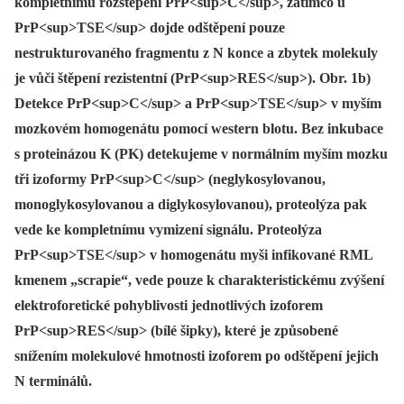
kompletnímu rozštěpení PrP<sup>C</sup>, zatímco u
PrP<sup>TSE</sup> dojde odštěpení pouze
nestrukturovaného fragmentu z N konce a zbytek molekuly
je vůči štěpení rezistentní (PrP<sup>RES</sup>). Obr. 1b)
Detekce PrP<sup>C</sup> a PrP<sup>TSE</sup> v myším
mozkovém homogenátu pomocí western blotu. Bez inkubace
s proteinázou K (PK) detekujeme v normálním myším mozku
tři izoformy PrP<sup>C</sup> (neglykosylovanou,
monoglykosylovanou a diglykosylovanou), proteolýza pak
vede ke kompletnímu vymizení signálu. Proteolýza
PrP<sup>TSE</sup> v homogenátu myši infikované RML
kmenem „scrapie“, vede pouze k charakteristickému zvýšení
elektroforetické pohyblivosti jednotlivých izoforem
PrP<sup>RES</sup> (bílé šipky), které je způsobené
snížením molekulové hmotnosti izoforem po odštěpení jejich
N terminálů.