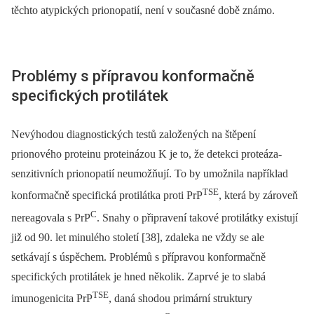
těchto atypických prionopatií, není v současné době známo.
Problémy s přípravou konformačně
specifických protilátek
Nevýhodou diagnostických testů založených na štěpení
prionového proteinu proteinázou K je to, že detekci proteáza-
senzitivních prionopatií neumožňují. To by umožnila například
TSE
konformačně specifická protilátka proti PrP
, která by zároveň
C
nereagovala s PrP
. Snahy o připravení takové protilátky existují
již od 90. let minulého století [38], zdaleka ne vždy se ale
setkávají s úspěchem. Problémů s přípravou konformačně
specifických protilátek je hned několik. Zaprvé je to slabá
TSE
imunogenicita PrP
, daná shodou primární struktury