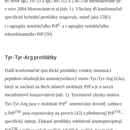
tři: nově IgG 19–33 a IgG 89–112 a 136–158 identifikované již
v roce 2004 Moroncinim et al (tab. 1). Všechny tři konformačně
specifické hybridní protilátky reagovaly, stejně jako 15B3,
C
i s agregáty neinfekčního PrP
a s agregáty neinfekčního
rekombinantního PrP [50].
Tyr-Tyr-Arg protilátky
Další konformačně specifické protilátky vznikly imunizací
peptidem obsahujícím aminokyselinový motiv Tyr-Tyr-Arg (Glu),
který se nachází na třech místech molekuly PrP a je u savců
mezidruhově konzervativní (tab. 1). Tyrosinové zbytky motivu
C
Tyr-Tyr-Arg jsou v molekule PrP
orientovány dovnitř, zatímco
TSE
TSE
u PrP
jsou exponovány na povrch [43] a představují PrP
-
specifický epitop. Získané protilátky selektivně imunoprecipitují
TSE