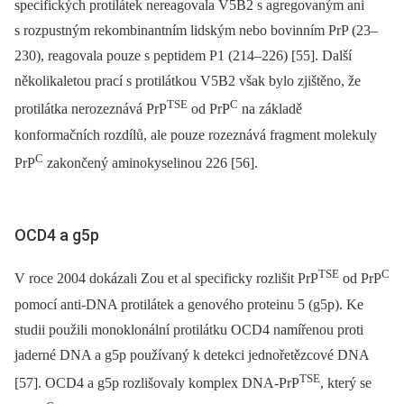
specifických protilátek nereagovala V5B2 s agregovaným ani
s rozpustným rekombinantním lidským nebo bovinním PrP (23–
230), reagovala pouze s peptidem P1 (214–226) [55]. Další
několikaletou prací s protilátkou V5B2 však bylo zjištěno, že
TSE
C
protilátka nerozeznává PrP
od PrP
na základě
konformačních rozdílů, ale pouze rozeznává fragment molekuly
C
PrP
zakončený aminokyselinou 226 [56].
OCD4 a g5p
TSE
C
V roce 2004 dokázali Zou et al specificky rozlišit PrP
od PrP
pomocí anti-DNA protilátek a genového proteinu 5 (g5p). Ke
studii použili monoklonální protilátku OCD4 namířenou proti
jaderné DNA a g5p používaný k detekci jednořetězcové DNA
TSE
[57]. OCD4 a g5p rozlišovaly komplex DNA-PrP
, který se