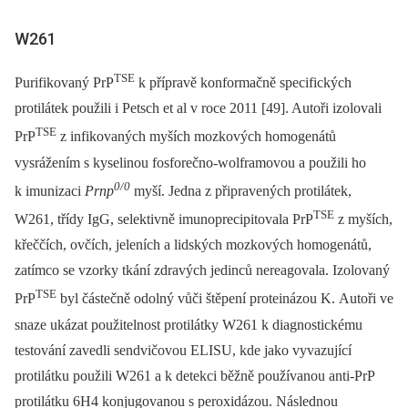
W261
TSE
Purifikovaný PrP
k přípravě konformačně specifických
protilátek použili i Petsch et al v roce 2011 [49]. Autoři izolovali
TSE
PrP
z infikovaných myších mozkových homogenátů
vysrážením s kyselinou fosforečno-wolframovou a použili ho
0/0
k imunizaci
Prnp
myší. Jedna z připravených protilátek,
TSE
W261, třídy IgG, selektivně imunoprecipitovala PrP
z myších,
křeččích, ovčích, jeleních a lidských mozkových homogenátů,
zatímco se vzorky tkání zdravých jedinců nereagovala. Izolovaný
TSE
PrP
byl částečně odolný vůči štěpení proteinázou K. Autoři ve
snaze ukázat použitelnost protilátky W261 k diagnostickému
testování zavedli sendvičovou ELISU, kde jako vyvazující
protilátku použili W261 a k detekci běžně používanou anti-PrP
protilátku 6H4 konjugovanou s peroxidázou. Následnou