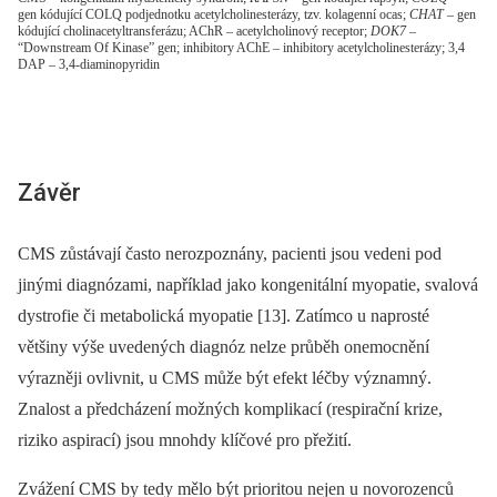
gen kódující COLQ podjednotku acetylcholinesterázy, tzv. kolagenní ocas;
CHAT
– gen
kódující cholinacetyltransferázu; AChR – acetylcholinový receptor;
DOK7
–
“Downstream Of Kinase” gen; inhibitory AChE – inhibitory acetylcholinesterázy; 3,4
DAP – 3,4-diaminopyridin
Závěr
CMS zůstávají často nerozpoznány, pacienti jsou vedeni pod
jinými diagnózami, například jako kongenitální myopatie, svalová
dystrofie či metabolická myopatie [13]. Zatímco u naprosté
většiny výše uvedených diagnóz nelze průběh onemocnění
výrazněji ovlivnit, u CMS může být efekt léčby významný.
Znalost a předcházení možných komplikací (respirační krize,
riziko aspirací) jsou mnohdy klíčové pro přežití.
Zvážení CMS by tedy mělo být prioritou nejen u novorozenců