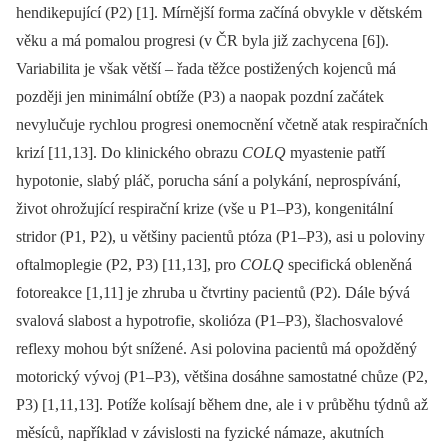
hendikepující (P2) [1]. Mírnější forma začíná obvykle v dětském
věku a má pomalou progresi (v ČR byla již zachycena [6]).
Variabilita je však větší –⁠ řada těžce postižených kojenců má
později jen minimální obtíže (P3) a naopak pozdní začátek
nevylučuje rychlou progresi onemocnění včetně atak respiračních
krizí [11,13]. Do klinického obrazu
COLQ
myastenie patří
hypotonie, slabý pláč, porucha sání a polykání, neprospívání,
život ohrožující respirační krize (vše u P1–P3), kongenitální
stridor (P1, P2), u většiny pacientů ptóza (P1–P3), asi u poloviny
oftalmoplegie (P2, P3) [11,13], pro
COLQ
specifická obleněná
fotoreakce [1,11] je zhruba u čtvrtiny pacientů (P2). Dále bývá
svalová slabost a hypotrofie, skolióza (P1–P3), šlachosvalové
reflexy mohou být snížené. Asi polovina pacientů má opožděný
motorický vývoj (P1–P3), většina dosáhne samostatné chůze (P2,
P3) [1,11,13]. Potíže kolísají během dne, ale i v průběhu týdnů až
měsíců, například v závislosti na fyzické námaze, akutních