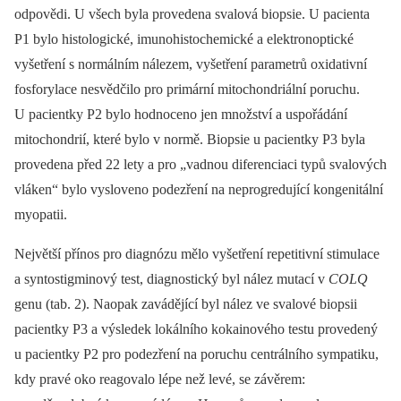
odpovědi. U všech byla provedena svalová biopsie. U pacienta
P1 bylo histologické, imunohistochemické a elektronoptické
vyšetření s normálním nálezem, vyšetření parametrů oxidativní
fosforylace nesvědčilo pro primární mitochondriální poruchu.
U pacientky P2 bylo hodnoceno jen množství a uspořádání
mitochondrií, které bylo v normě. Biopsie u pacientky P3 byla
provedena před 22 lety a pro „vadnou diferenciaci typů svalových
vláken“ bylo vysloveno podezření na neprogredující kongenitální
myopatii.
Největší přínos pro diagnózu mělo vyšetření repetitivní stimulace
a syntostigminový test, diagnostický byl nález mutací v
COLQ
genu (tab. 2). Naopak zavádějící byl nález ve svalové biopsii
pacientky P3 a výsledek lokálního kokainového testu provedený
u pacientky P2 pro podezření na poruchu centrálního sympatiku,
kdy pravé oko reagovalo lépe než levé, se závěrem: