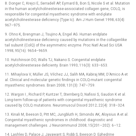
8. Donger C, Krejci E, Serradell AP, Eymard B, Bon S, Nicole S et al. Mutation
in the human acetylcholinesterase-associated collagen gene, COLQ, is
res­ponsible for congenital myasthenic syndrome with end-plate
acetylcholinesterase deficiency (Type Ic). Am J Hum Genet 1998; 63(4):
967–975.
9. Ohno K, Brengman J, Tsujino A, Engel AG. Human endplate
acetylcholinesterase deficiency caused by mutations in the collagenlike
tail subunit (ColQ) of the asymmetric enzyme. Proc Natl Acad Sci USA
1998; 95(16): 9654–9659.
10. Hutchinson DO, Walls TJ, Nakano S. Congenital endplate
acetylcholinesterase deficienty. Brain 1993; 116(3): 633–653.
11. Mihaylova V, Müller JS, Vilchez JJ, Salih MA, Kabiraj MM, D‘Amico A et
al. Clinical and molecular genetic findings in COLQ-mutant congenital
myasthenic syndromes. Brain 2008; 131(3): 747–759.
12. Wargon I , Richard P, Kuntzer T, Sternberg D, Nafissi S, Gaudon K et al.
Long-term follow-up of pa­tients with congenital myasthenic syndrome
caused by COLQ mutations. Neuromuscul Disord 2012; 22(4): 318–324.
13. Kinali M, Beeson D, Pitt MC, Jungbluth H, Simonds AK, Aloysius A et al.
Congenital myasthenic syndromes in childhood: diagnostic and
management challenges. J Neuroimmunol 2008; 15(201–202): 6–12.
14. Lashley D, Palace J, Jayawant S, Robb S, Beeson D. Ephedrine