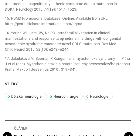
treatment in congenital myasthenic syndrome due to mutations in
DOK7. Neurology 2010; 74(19): 1517–1523.
15. HGMD Professional Database. On-line. Available from URL:
https://portal.biobase-international.com/hgmd.
16. Yeung WL, Lam CW, Ng PC. Intra-familial variation in clinical
manifestations and response to ephedrine in siblings with congenital
myasthenic syndrome caused by novel COLQ mutations. Dev Med
Child Neurol 2010; 52(10): e243–e244.
17. Jakubíková M, Seeman P. Kongenitální myastenické syndromy. In: Piťha
J et al (eds). Myasthenia gravis a ostatní poruchy nervosvalového přenosu.
Praha: Maxdorf Jessenius 2010 : 319–341.
ŠTÍTKY
Dětská neurologie
Neurochirurgie
Neurologie
ČLÁNEK