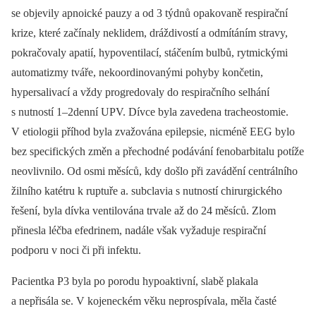
se objevily apnoické pauzy a od 3 týdnů opakovaně respirační
krize, které začínaly neklidem, dráždivostí a odmítáním stravy,
pokračovaly apatií, hypoventilací, stáčením bulbů, rytmickými
automatizmy tváře, nekoordinovanými pohyby končetin,
hypersalivací a vždy progredovaly do respiračního selhání
s nutností 1–2denní UPV. Dívce byla zavedena tracheostomie.
V etiologii příhod byla zvažována epilepsie, nicméně EEG bylo
bez specifických změn a přechodné podávání fenobarbitalu potíže
neovlivnilo. Od osmi měsíců, kdy došlo při zavádění centrálního
žilního katétru k ruptuře a. subclavia s nutností chirurgického
řešení, byla dívka ventilována trvale až do 24 měsíců. Zlom
přinesla léčba efedrinem, nadále však vyžaduje respirační
podporu v noci či při infektu.
Pacientka P3 byla po porodu hypoaktivní, slabě plakala
a nepřisála se. V kojeneckém věku neprospívala, měla časté