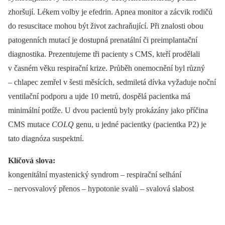
zhoršují. Lékem volby je efedrin. Apnea monitor a zácvik rodičů
do resuscitace mohou být život zachraňující. Při znalosti obou
patogenních mutací je dostupná prenatální či preimplantační
diagnostika. Prezentujeme tři pacienty s CMS, kteří prodělali
v časném věku respirační krize. Průběh onemocnění byl různý
–⁠ chlapec zemřel v šesti měsících, sedmiletá dívka vyžaduje noční
ventilační podporu a ujde 10 metrů, dospělá pacientka má
minimální potíže. U dvou pacientů byly prokázány jako příčina
CMS mutace
COLQ
genu, u jedné pacientky (pacientka P2) je
tato diagnóza suspektní.
Klíčová slova:
kongenitální myastenický syndrom –⁠ respirační selhání
–⁠ nervosvalový přenos –⁠ hypotonie svalů –⁠ svalová slabost