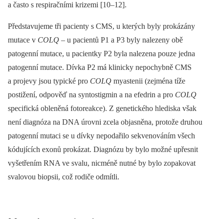
a často s respiračními krizemi [10–12].
Představujeme tři pacienty s CMS, u kterých byly prokázány
mutace v
COLQ
–⁠ u pacientů P1 a P3 byly nalezeny obě
patogenní mutace, u pacientky P2 byla nalezena pouze jedna
patogenní mutace. Dívka P2 má klinicky nepochybně CMS
a projevy jsou typické pro
COLQ
myastenii (zejména tíže
postižení, odpověď na syntostigmin a na efedrin a pro
COLQ
specifická obleněná fotoreakce). Z genetického hlediska však
není diagnóza na DNA úrovni zcela objasněna, protože druhou
patogenní mutaci se u dívky nepodařilo sekvenováním všech
kódujících exonů prokázat. Diagnózu by bylo možné upřesnit
vyšetřením RNA ve svalu, nicméně nutné by bylo zopakovat
svalovou biopsii, což rodiče odmítli.