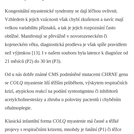
Kongenitální myastenické syndromy se dají léčbou ovlivnit.
Vzhledem k jejich vzácnosti však chybí zkušenost a navíc mají
velkou variabilitu příznaků, a tak je jejich rozpoznání často
obtížné. Manifestují se převážně v novorozeneckém či
kojeneckém věku, diagnostická prodleva je však spíše pravidlem
než výjimkou [13]. I v našem souboru byla latence k diagnóze od
21 měsíců (P2) do 30 let (P3).
Od u nás dobře známé CMS podmíněné mutacemi
CHRNE
genu
se
COLQ
myastenie liší těžším průběhem, výskytem respiračních
krizí, atypickou reakcí na podání syntostigminu či inhibitorů
acetylcholinesterázy a zhruba u poloviny pacientů i chyběním
oftalmoplegie.
Klasická infantilní forma
COLQ
myastenie má časné a těžké
projevy s respiračními krizemi, mnohdy je fatální (P1) či těžce