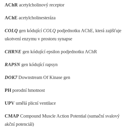
AChR
acetylcholinový receptor
AChE
acetylcholinesteráza
COLQ
gen kódující
COLQ
podjednotku AChE, která zajišťuje
ukotvení enzymu v prostoru synapse
CHRNE
gen kódující epsilon podjednotku AChR
RAPSN
gen kódující rapsyn
DOK7
Downstream Of Kinase gen
PH
porodní hmotnost
UPV
umělá plicní ventilace
CMAP
Compound Muscle Action Potential (sumační svalový
akční potenciál)