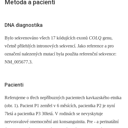
Metoda a pacienti
DNA diagnostika
Bylo sekvenováno všech 17 kódujících exonů
COLQ
genu,
včetně přilehlých intronových sekvencí. Jako reference a pro
označení nalezených mutací byla použita referenční sekvence:
NM_005677.3.
Pacienti
Referujeme o třech nepříbuzných pacientech kavkazského etnika
(obr. 1). Pacient P1 zemřel v 6 měsících, pacientka P2 je nyní
7letá a pacientka P3 30letá. V rodinách se nevyskytuje
nervosvalové onemocnění ani konsanguinita. Pre -⁠ a perinatální