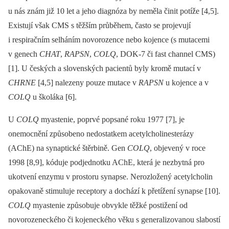
u nás znám již 10 let a jeho diagnóza by neměla činit potíže [4,5].
Existují však CMS s těžším průběhem, často se projevují
i respiračním selháním novorozence nebo kojence (s mutacemi
v genech
CHAT
,
RAPSN
,
COLQ
, DOK-7 či fast channel CMS)
[1]. U českých a slovenských pacientů byly kromě mutací v
CHRNE
[4,5] nalezeny pouze mutace v
RAPSN
u kojence a v
COLQ
u školáka [6].
U
COLQ
myastenie, poprvé popsané roku 1977 [7], je
onemocnění způsobeno nedostatkem acetylcholinesterázy
(AChE) na synaptické štěrbině. Gen
COLQ
, objevený v roce
1998 [8,9], kóduje podjednotku AChE, která je nezbytná pro
ukotvení enzymu v prostoru synapse. Nerozložený acetylcholin
opakovaně stimuluje receptory a dochází k přetížení synapse [10].
COLQ
myastenie způsobuje obvykle těžké postižení od
novorozeneckého či kojeneckého věku s generalizovanou slabostí