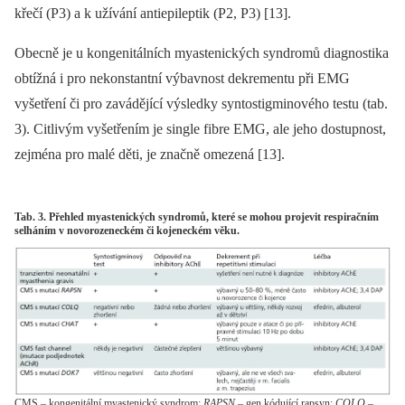
křečí (P3) a k užívání antiepileptik (P2, P3) [13].
Obecně je u kongenitálních myastenických syndromů diagnostika
obtížná i pro nekonstantní výbavnost dekrementu při EMG
vyšetření či pro zavádějící výsledky syntostigminového testu (tab.
3). Citlivým vyšetřením je single fibre EMG, ale jeho dostupnost,
zejména pro malé děti, je značně omezená [13].
Tab. 3. Přehled myastenických syndromů, které se mohou projevit respiračním
selháním v novorozeneckém či kojeneckém věku.
CMS – kongenitální myastenický syndrom;
RAPSN
– gen kódující rapsyn;
COLQ
–