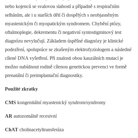
nebo kojenců se svalovou slabostí a případně s respiračním
selháním, ale i u starších dětí či dospělých s neobjasněným
myastenickým či myopatickým syndromem. Chybění ptózy,
oftalmoplegie, dekrementu či negativní syntostigminový test
diagnózu nevylučují. Základem úspěšné diagnózy je klinické
podezření, spolupráce se zkušeným elektrofyziologem a následné
cílené DNA vyšetření. Při znalosti obou kauzálních mutací je
možno nabídnout rodině cílenou genetickou prevenci ve formě
prenatální či preimplantační diagnostiky.
Použité zkratky
CMS
kongenitální myastenický syndrom/syndromy
AR
autozomálně recesivní
ChAT
cholinacetyltransferáza