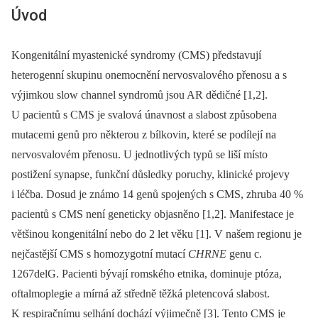
Úvod
Kongenitální myastenické syndromy (CMS) představují
heterogenní skupinu onemocnění nervosvalového přenosu a s
výjimkou slow channel syndromů jsou AR dědičné [1,2].
U pacientů s CMS je svalová únavnost a slabost způsobena
mutacemi genů pro některou z bílkovin, které se podílejí na
nervosvalovém přenosu. U jednotlivých typů se liší místo
postižení synapse, funkční důsledky poruchy, klinické projevy
i léčba. Dosud je známo 14 genů spojených s CMS, zhruba 40 %
pacientů s CMS není geneticky objasněno [1,2]. Manifestace je
většinou kongenitální nebo do 2 let věku [1]. V našem regionu je
nejčastější CMS s homozygotní mutací
CHRNE
genu c.
1267delG. Pacienti bývají romského etnika, dominuje ptóza,
oftalmoplegie a mírná až středně těžká pletencová slabost.
K respiračnímu selhání dochází výjimečně [3]. Tento CMS je