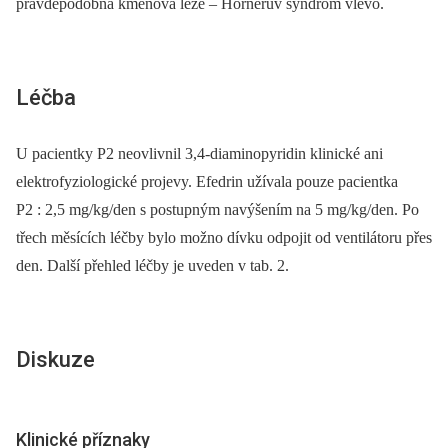
pravděpodobná kmenová léze –⁠ Hornerův syndrom vlevo.
Léčba
U pacientky P2 neovlivnil 3,4-diaminopyridin klinické ani
elektrofyziologické projevy. Efedrin užívala pouze pacientka
P2 : 2,5 mg/kg/den s postupným navýšením na 5 mg/kg/den. Po
třech měsících léčby bylo možno dívku odpojit od ventilátoru přes
den. Další přehled léčby je uveden v tab. 2.
Diskuze
Klinické příznaky