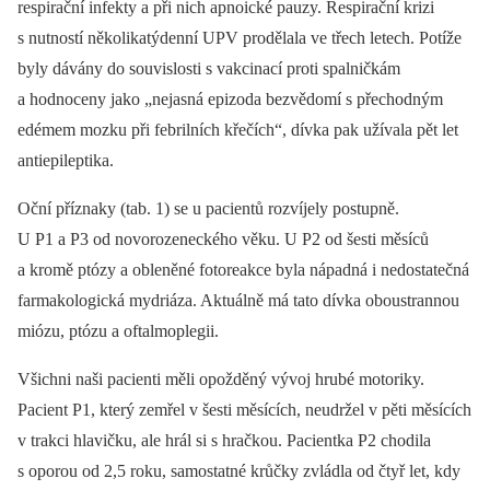
respirační infekty a při nich apnoické pauzy. Respirační krizi
s nutností několikatýdenní UPV prodělala ve třech letech. Potíže
byly dávány do souvislosti s vakcinací proti spalničkám
a hodnoceny jako „nejasná epizoda bezvědomí s přechodným
edémem mozku při febrilních křečích“, dívka pak užívala pět let
antiepileptika.
Oční příznaky (tab. 1) se u pacientů rozvíjely postupně.
U P1 a P3 od novorozeneckého věku. U P2 od šesti měsíců
a kromě ptózy a obleněné fotoreakce byla nápadná i nedostatečná
farmakologická mydriáza. Aktuálně má tato dívka oboustrannou
miózu, ptózu a oftalmoplegii.
Všichni naši pacienti měli opožděný vývoj hrubé motoriky.
Pacient P1, který zemřel v šesti měsících, neudržel v pěti měsících
v trakci hlavičku, ale hrál si s hračkou. Pacientka P2 chodila
s oporou od 2,5 roku, samostatné krůčky zvládla od čtyř let, kdy