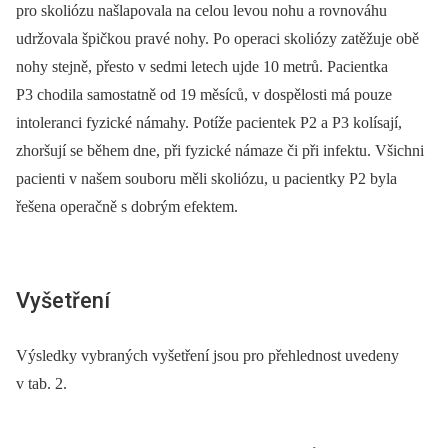
pro skoliózu našlapovala na celou levou nohu a rovnováhu
udržovala špičkou pravé nohy. Po operaci skoliózy zatěžuje obě
nohy stejně, přesto v sedmi letech ujde 10 metrů. Pacientka
P3 chodila samostatně od 19 měsíců, v dospělosti má pouze
intoleranci fyzické námahy. Potíže pacientek P2 a P3 kolísají,
zhoršují se během dne, při fyzické námaze či při infektu. Všichni
pacienti v našem souboru měli skoliózu, u pacientky P2 byla
řešena operačně s dobrým efektem.
Vyšetření
Výsledky vybraných vyšetření jsou pro přehlednost uvedeny
v tab. 2.