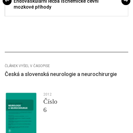
Endovaskulární léčba ischemické cévní
mozkové příhody
ČLÁNEK VYŠEL V ČASOPISE
Česká a slovenská neurologie a neurochirurgie
2012
Číslo
6