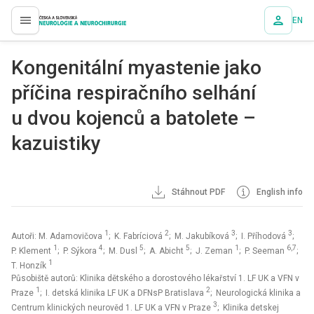
EN
proLékaře.cz
Kongenitální myastenie jako
příčina respiračního selhání
u dvou kojenců a batolete –
kazuistiky
Stáhnout PDF
English info
1
2
3
3
Autoři: M. Adamovičova
; K. Fabríciová
; M. Jakubíková
; I. Příhodová
;
1
4
5
5
1
6,7
P. Klement
; P. Sýkora
; M. Dusl
; A. Abicht
; J. Zeman
; P. Seeman
;
1
T. Honzík
Působiště autorů: Klinika dětského a dorostového lékařství 1. LF UK a VFN v
1
2
Praze
; I. detská klinika LF UK a DFNsP Bratislava
; Neurologická klinika a
3
Centrum klinických neurověd 1. LF UK a VFN v Praze
; Klinika detskej