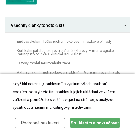
Všechny články tohoto čísla
Endovaskulární léčba ischemické cévní mozkové příhody
Kortikální patologie u roztroušené sklerózy – morfologické,
imunopatologické a klinické souvislosti
Fázový model neurorehabilitace
Vztah vaskulárních rizikových faktorů a Alzheimerovy choroby
Epidemie roztroušené sklerózy ve světě?
Když kliknete na „Souhlasím“ s využitím všech souborů
Laboratorní preparace drah z mediálního pohledu na mozkovou
cookies, poskytnete tím souhlas k jejich ukládání ve vašem
hemisféru
zařízení a pomůže to s vaší navigací na stránce, s analýzou
Prediktory symptomatického intracerebrálního krvácení po
využití dat a našimi marketingovými aktivitami.
systémové trombolýze mozkového infarktu
Rekurentní analýza variability srdeční frekvence v časné
diagnostice diabetické autonomní neuropatie
Podrobné nastavení
Souhlasím a pokračovat
Molekulárně genetická analýza tkáně plodu rodiny postižené
myotonickou dystrofií