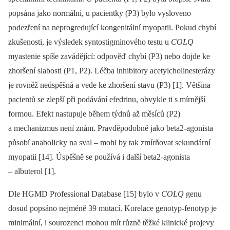
popsána jako normální, u pacientky (P3) bylo vysloveno
podezření na neprogredující kongenitální myopatii. Pokud chybí
zkušenosti, je výsledek syntostigminového testu u
COLQ
myastenie spíše zavádějící: odpověď chybí (P3) nebo dojde ke
zhoršení slabosti (P1, P2). Léčba inhibitory acetylcholinesterázy
je rovněž neúspěšná a vede ke zhoršení stavu (P3) [1]. Většina
pacientů se zlepší při podávání efedrinu, obvykle ti s mírnější
formou. Efekt nastupuje během týdnů až měsíců (P2)
a mechanizmus není znám. Pravděpodobně jako beta2-agonista
působí anabolicky na sval –⁠ mohl by tak zmírňovat sekundární
myopatii [14]. Úspěšně se používá i další beta2-agonista
–⁠ albuterol [1].
Dle HGMD Professional Database [15] bylo v
COLQ
genu
dosud popsáno nejméně 39 mutací. Korelace genotyp-fenotyp je
minimální, i sourozenci mohou mít různě těžké klinické projevy