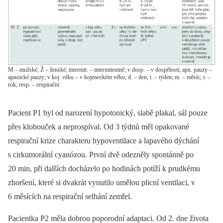
M – mužské; Ž – ženské; intermit. – intermitentně; v dosp. – v dospělosti; apn. pauzy –
apnoické pauzy; v koj. věku – v kojeneckém věku; d. – den; t. – týden; m. – měsíc; r. –
rok; resp. – respirační
Pacient P1 byl od narození hypotonický, slabě plakal, sál pouze
přes klobouček a neprospíval. Od 3 týdnů měl opakované
respirační krize charakteru hypoventilace a lapavého dýchání
s cirkumorální cyanózou. První dvě odezněly spontánně po
20 min, při dalších docházelo po hodinách potíží k prudkému
zhoršení, které si dvakrát vynutilo umělou plicní ventilaci, v
6 měsících na respirační selhání zemřel.
Pacientka P2 měla dobrou poporodní adaptaci. Od 2. dne života