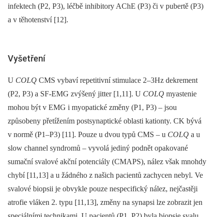
infektech (P2, P3), léčbě inhibitory AChE (P3) či v pubertě (P3)
a v těhotenství [12].
Vyšetření
U
COLQ
CMS vybaví repetitivní stimulace 2–3Hz dekrement
(P2, P3) a SF-EMG zvýšený jitter [1,11]. U
COLQ
myastenie
mohou být v EMG i myopatické změny (P1, P3) –⁠ jsou
způsobeny přetížením postsynaptické oblasti kationty. CK bývá
v normě (P1–P3) [11]. Pouze u dvou typů CMS –⁠ u
COLQ
a u
slow channel syndromů –⁠ vyvolá jediný podnět opakované
sumační svalové akční potenciály (CMAPS), nález však mnohdy
chybí [11,13] a u žádného z našich pacientů zachycen nebyl. Ve
svalové biopsii je obvykle pouze nespecifický nález, nejčastěji
atrofie vláken 2. typu [11,13], změny na synapsi lze zobrazit jen
speciálními technikami. U pacientů (P1, P2) byla biopsie svalu