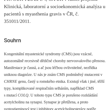
Klinická, laboratorní a socioekonomická analýza u
pacientů s myasthenia gravis v ČR, č.
351011/2011.
Souhrn
Kongenitální myastenické syndromy (CMS) jsou vzácné,
autozomálně recesivně dědičné choroby nervosvalového přenosu.
Manifestace je časná, a ač jsou léčbou ovlivnitelné, nezřídka
uniknou diagnóze. U nás je znám CMS podmíněný mutacemi v
CHRNE
genu, častý u romského etnika. Existují však i jiné, těžší
typy, komplikované respiračním selháním, například CMS
s mutací
COLQ
. U tohoto typu CMS je porušeno rozkládání
acetylcholinu na synapsi. Synapse je přetížena, a proto
syntostigminový test i inhibitory acetylcholinesterázy potíže