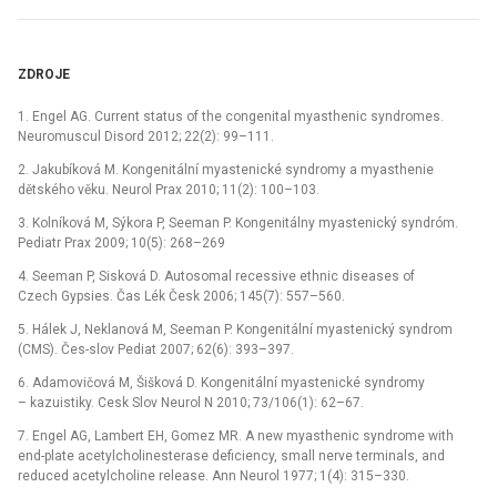
ZDROJE
1. Engel AG. Current status of the congenital myasthenic syndromes.
Neuromuscul Disord 2012; 22(2): 99–111.
2. Jakubíková M. Kongenitální myastenické syndromy a myasthenie
dětského věku. Neurol Prax 2010; 11(2): 100–103.
3. Kolníková M, Sýkora P, Seeman P. Kongenitálny myastenický syndróm.
Pediatr Prax 2009; 10(5): 268–269
4. Seeman P, Sisková D. Autosomal recessive ethnic diseases of
Czech Gypsies. Čas Lék Česk 2006; 145(7): 557–560.
5. Hálek J, Neklanová M, Seeman P. Kongenitální myastenický syndrom
(CMS). Čes-slov Pediat 2007; 62(6): 393–397.
6. Adamovičová M, Šišková D. Kongenitální myastenické syndromy
–⁠ kazuistiky. Cesk Slov Neurol N 2010; 73/106(1): 62–67.
7. Engel AG, Lambert EH, Gomez MR. A new myasthenic syndrome with
end-plate acetylcholinesterase deficiency, small nerve terminals, and
reduced acetylcholine release. Ann Neurol 1977; 1(4): 315–330.