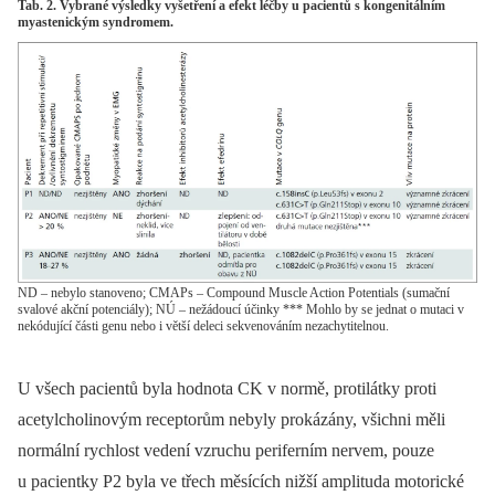
Tab. 2. Vybrané výsledky vyšetření a efekt léčby u pacientů s kongenitálním
myastenickým syndromem.
ND – nebylo stanoveno; CMAPs – Compound Muscle Action Potentials (sumační
svalové akční potenciály); NÚ – nežádoucí účinky *** Mohlo by se jednat o mutaci v
nekódující části genu nebo i větší deleci sekvenováním nezachytitelnou.
U všech pacientů byla hodnota CK v normě, protilátky proti
acetylcholinovým receptorům nebyly prokázány, všichni měli
normální rychlost vedení vzruchu periferním nervem, pouze
u pacientky P2 byla ve třech měsících nižší amplituda motorické