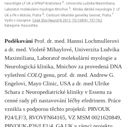
4
neurológie LF UK a DFNsP Bratislava
; Univerzita Ludvika Maximiliana,
5
Laboratoř molekulární myologie Mnichov
; Klinika dětské neurologie 2. LF
6
7
UK a FN v Motole, Praha
; Centrum lékařské genetiky Gennet, Praha
Vyšlo v časopise:
Cesk Slov Neurol N 2012; 75/108(6): 757-762
Kategorie: Kazuistika
Poděkování
Prof. dr. med. Hannsi Lochmullerovi
a dr. med. Violetě Mihaylové, Univerzita Ludvika
Maximiliana, Laboratoř molekulární myologie a
Neurologická klinika, Mnichov za provedená DNA
vyšetření
COLQ
genu, prof. dr. med. Andrew G.
Engelovi, Mayo Clinic, USA a dr. med Ulrike
Schara z Neuropediatrické kliniky v Essenu za
cenné rady při nastavování léčby efedrinem. Práce
vznikla s podporou těchto projektů: PRVOUK
P24/LF/3, RVOVFN64165, VZ MSM 0021620849,
PRVOUK-P26/LF1/4, GA UK v rámci projektu