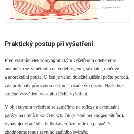
Praktický postup při vyšetření
Před vlastním elektromyografickým vyšetřením odebereme
anamnézu se zaměřením na vertebrogenní, sexuální, močové
a anorektální potíže. U žen je velmi důležité zjištění počtu porodů,
zda probíhaly přirozenou cestou či císařským řezem. Následuje
stručné vysvětlení vlastního EMG vyšetření.
V objektivním vyšetření se zaměříme na reflexy a eventuální
parézy na dolních končetinách, čití (včetně perianogenitálního),
vybavujeme anální a bulbokavernózní reflex a palpačně
zhodnotíme tonus zevního análního svěrače.