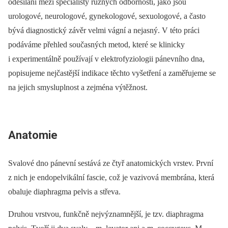
odesíláni mezi specialisty různých odborností, jako jsou
urologové, neurologové, gynekologové, sexuologové, a často
bývá diagnostický závěr velmi vágní a nejasný. V této práci
podáváme přehled současných metod, které se klinicky
i experimentálně používají v elektrofyziologii pánevního dna,
popisujeme nejčastější indikace těchto vyšetření a zaměřujeme se
na jejich smysluplnost a zejména výtěžnost.
Anatomie
Svalové dno pánevní sestává ze čtyř anatomických vrstev. První
z nich je endopelvikální fascie, což je vazivová membrána, která
obaluje diaphragma pelvis a střeva.
Druhou vrstvou, funkčně nejvýznamnější, je tzv. diaphragma