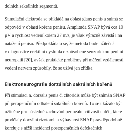
dolních sakrálních segmentů.
Stimulační elektroda se přikládá na oblast glans penis a snímá se
odpověď v oblasti kořene penisu. Amplituda SNAP bývá cca 10
µV a rychlost vedení kolem 27 m/s, je však výrazně závislá i na
natažení penisu. Předpokládalo se, že metoda bude užitečná
v diagnostice erektilní dysfunkce způsobené senzorickou penilní
neuropatií [20], avšak praktické problémy při měření vzdálenosti
vedení nervem způsobily, že se užívá jen zřídka.
Elektroneurografie dorzálních sakrálních kořenů
Při stimulaci n. dorsalis penis či clitoridis může být snímán SNAP
při peroperačním odhalení sakrálních kořenů. To se ukázalo být
užitečné pro následné zachování perineální cítivosti u dětí, které
prodělaly dorzální rizotomii a výbavnost SNAP pravděpodobně
koreluje s nižší incidencí postoperačních defekačních