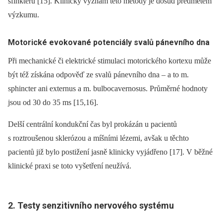
sfinkterů [15]. Klinický význam této metody je dosud předmětem
výzkumu.
Motorické evokované potenciály svalů pánevního dna
Při mechanické či elektrické stimulaci motorického kortexu může
být též získána odpověď ze svalů pánevního dna –⁠ a to m.
sphincter ani externus a m. bulbocavernosus. Průměrné hodnoty
jsou od 30 do 35 ms [15,16].
Delší centrální kondukční čas byl prokázán u pacientů
s roztroušenou sklerózou a míšními lézemi, avšak u těchto
pacientů již bylo postižení jasně klinicky vyjádřeno [17]. V běžné
klinické praxi se toto vyšetření neužívá.
2. Testy senzitivního nervového systému