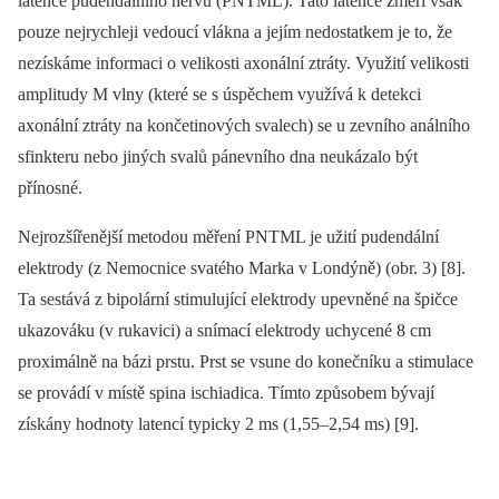
latence pudendálního nervu (PNTML). Tato latence změří však
pouze nejrychleji vedoucí vlákna a jejím nedostatkem je to, že
nezískáme informaci o velikosti axonální ztráty. Využití velikosti
amplitudy M vlny (které se s úspěchem využívá k detekci
axonální ztráty na končetinových svalech) se u zevního análního
sfinkteru nebo jiných svalů pánevního dna neukázalo být
přínosné.
Nejrozšířenější metodou měření PNTML je užití pudendální
elektrody (z Nemocnice svatého Marka v Londýně) (obr. 3) [8].
Ta sestává z bipolární stimulující elektrody upevněné na špičce
ukazováku (v rukavici) a snímací elektrody uchycené 8 cm
proximálně na bázi prstu. Prst se vsune do konečníku a stimulace
se provádí v místě spina ischiadica. Tímto způsobem bývají
získány hodnoty latencí typicky 2 ms (1,55–2,54 ms) [9].