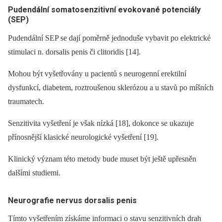
Pudendální somatosenzitivní evokované potenciály
(SEP)
Pudendální SEP se dají poměrně jednoduše vybavit po elektrické
stimulaci n. dorsalis penis či clitoridis [14].
Mohou být vyšetřovány u pacientů s neurogenní erektilní
dysfunkcí, diabetem, roztroušenou sklerózou a u stavů po míšních
traumatech.
Senzitivita vyšetření je však nízká [18], dokonce se ukazuje
přínosnější klasické neurologické vyšetření [19].
Klinický význam této metody bude muset být ještě upřesněn
dalšími studiemi.
Neurografie nervus dorsalis penis
Tímto vyšetřením získáme informaci o stavu senzitivních drah