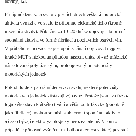
ekviny) [2].
Při úplné denervaci svalu v prvních dnech veškerá motorická
aktivita vymizí a ve svalu je přítomno elektrické ticho (kromě
inzerční aktivity). Přibližně za 10–20 dní se objevuje abnormní
spontánní aktivita ve formě fibrilací a pozitivních ostrých vln.
V průběhu reinervace se postupně začínají objevovat nejprve
krátké MUP s nízkou amplitudou nascent units, bi -⁠ až trifázické,
následované poly­fázickými, prolongovanými potenciály
motorických jednotek.
Pokud dojde k parciální denervaci svalu, některé potenciály
motorických jednotek zůstávají výbavné. Protože jsou i za fyzio­
logického stavu krátkého trvání a většinou trifázické (podobně
jako fibrilace), mohou se mísit s abnormní spontánní aktivitou
a často bývají elektrofyziologicky nerozeznatelné. V tomto
případě je přínosné vyšetření m. bulbocavernosus, který postrádá