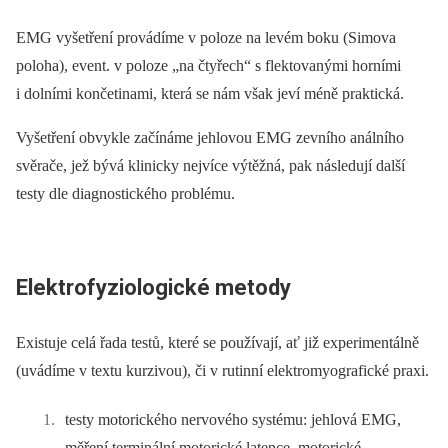
EMG vyšetření provádíme v poloze na levém boku (Simova
poloha), event. v poloze „na čtyřech“ s flektovanými horními
i dolními končetinami, která se nám však jeví méně praktická.
Vyšetření obvykle začínáme jehlovou EMG zevního análního
svěrače, jež bývá klinicky nejvíce výtěžná, pak následují další
testy dle diagnostického problému.
Elektrofyziologické metody
Existuje celá řada testů, které se používají, ať již experimentálně
(uvádíme v textu kurzivou), či v rutinní elektromyografické praxi.
testy motorického nervového systému: jehlová EMG,
měření terminální motorické latence, motorické