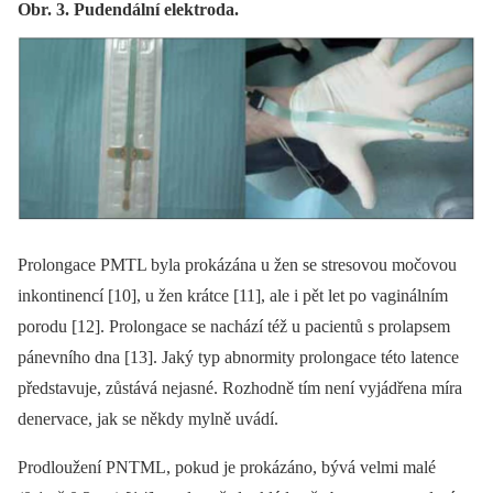
Obr. 3. Pudendální elektroda.
Prolongace PMTL byla prokázána u žen se stresovou močovou
inkontinencí [10], u žen krátce [11], ale i pět let po vaginálním
porodu [12]. Prolongace se nachází též u pacientů s prolapsem
pánevního dna [13]. Jaký typ abnormity prolongace této latence
představuje, zůstává nejasné. Rozhodně tím není vyjádřena míra
denervace, jak se někdy mylně uvádí.
Prodloužení PNTML, pokud je prokázáno, bývá velmi malé