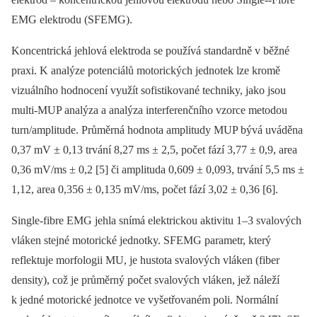
EMG elektrodu (SFEMG).
Koncentrická jehlová elektroda se používá standardně v běžné
praxi. K analýze potenciálů motorických jednotek lze kromě
vizuálního hodnocení využít sofistikované techniky, jako jsou
multi-MUP analýza a analýza interferenčního vzorce metodou
turn/amplitude. Průměrná hodnota amplitudy MUP bývá uváděna
0,37 mV ± 0,13 trvání 8,27 ms ± 2,5, počet fází 3,77 ± 0,9, area
0,36 mV/ms ± 0,2 [5] či amplituda 0,609 ± 0,093, trvání 5,5 ms ±
1,12, area 0,356 ± 0,135 mV/ms, počet fází 3,02 ± 0,36 [6].
Single-fibre EMG jehla snímá elektrickou aktivitu 1–3 svalových
vláken stejné motorické jednotky. SFEMG parametr, který
reflektuje morfologii MU, je hustota svalových vláken (fiber
density), což je průměrný počet svalových vláken, jež náleží
k jedné motorické jednotce ve vyšetřovaném poli. Normální