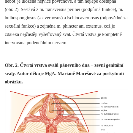
neboť je uložena nejvíce povrchově, a tím nejlépe dostupná
(obr. 2). Sestává z m. transversus perinei (podpůrná funkce), m.
bulbospongiosus (-cavernosus) a ischiocavernosus (odpovědné za
sexuální funkce) a zejména m. phincter ani externus, což je
zdaleka nejčastěji vyšetřovaný sval. Čtvrtá vrstva je kompletně
inervována pudendálním nervem.
Obr. 2. Čtvrtá vrstva svalů pánevního dna – zevní genitální
svaly. Autor děkuje MgA. Marianě Marešové za poskytnutí
obrázku.