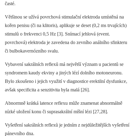
časté.
Většinou se užívá povrchová stimulační elektroda umístěná na
kořen penisu (či na klitoris), aplikuje se deset (0,2 ms trvajících)
stimulů o frekvenci 0,5 Hz [3]. Snímací jehlová (event.
povrchová) elektroda je zavedena do zevního análního sfinkteru
či bulbokavernózního svalu.
Vybavení sakrálních reflexů má největší význam u pacientů se
syndromem kaudy ekviny a jiných lézí dolního motoneuronu.
Bylo zkoušeno i jejich využití v diagnostice erektilní dysfunkce,
avšak specificita a senzitivita byla malá [26].
Abnormně krátká latence reflexu může znamenat abnormálně
nízké uložení konu či suprasakrální míšní lézi [27,28].
Vyšetření sakrálních reflexů je jedním z nejdůležitějších vyšetření
pánevního dna.