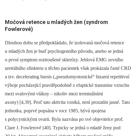
Močová retence u mladých žen (syndrom
Fowlerové)
Dlouhou dobu se předpokládalo, že izolovaná močová retence
u mladých žen je buď psychogenního původu, anebo se jedná
o první symptom roztroušené sklerózy. Jehlová EMG zevního
uretrálního sfinkteru u těchto pacientek však prokázala časté CRD
a tzv. decelerating bursts („pseudomyotonické“ bizarní repetitivní
výboje pocházející pravděpodobně z efaptické transmise vzruchu
mezi svalovými vlákny –⁠ nikoliv mezi terminálními
axony) [4,39]. Proč tato aktivita vzniká, není prozatím jasné. Tato
jednotka, poprvé popsána v roce 1985, bývá spojena
s polycystickými ovarii. Byla nazvána po své objevitelce prof.
Clare J. Fowlerové [40]. Typicky se jedná o mladé ženy pod