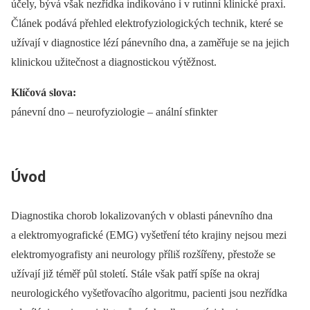
účely, bývá však nezřídka indikováno i v rutinní klinické praxi.
Článek podává přehled elektrofyziologických technik, které se
užívají v diagnostice lézí pánevního dna, a zaměřuje se na jejich
klinickou užitečnost a dia­gnostickou výtěžnost.
Klíčová slova:
pánevní dno –⁠ neurofyziologie –⁠ anální sfinkter
Úvod
Diagnostika chorob lokalizovaných v oblasti pánevního dna
a elektromyografické (EMG) vyšetření této krajiny nejsou mezi
elektromyografisty ani neurology příliš rozšířeny, přestože se
užívají již téměř půl století. Stále však patří spíše na okraj
neurologického vyšetřovacího algoritmu, pacienti jsou nezřídka