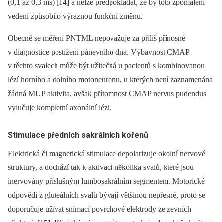
(0,1 až 0,3 ms) [14] a nelze předpokládat, že by toto zpomalení
vedení způsobilo výraznou funkční změnu.
Obecně se měření PNTML nepovažuje za příliš přínosné
v diagnostice postižení pánevního dna. Výbavnost CMAP
v těchto svalech může být užitečná u pacientů s kombinovanou
lézí horního a dolního motoneuronu, u kterých není zaznamenána
žádná MUP aktivita, avšak přítomnost CMAP nervus pudendus
vylučuje kompletní axonální lézi.
Stimulace předních sakrálních kořenů
Elektrická či magnetická stimulace depolarizuje okolní nervové
struktury, a dochází tak k aktivaci několika svalů, které jsou
inervovány příslušným lumbosakrálním segmentem. Motorické
odpovědi z gluteálních svalů bývají většinou nepřesné, proto se
doporučuje užívat snímací povrchové elektrody ze zevních