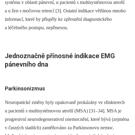
systému v oblasti pánevní, u pacientů s multisystémovou atrofií
a u žen s močovou retencí [3]. Ostatní indikace většinou mnoho
informací, které by přispěly ke zpřesnění diagnostického
a léčebného postupu, nepřinesou.
Jednoznačně přínosné indikace EMG
pánevního dna
Parkinsonizmus
Neuropatické změny byly opakovaně prokázány ve sfinkterech
u pacientů s multisystémovou atrofií (MSA) [31–34]. MSA je
progresivní neurodegenerativní onemocnění, které bývá (zejména
v časných stadiích) zaměňováno za Parkinsonovu nemoc.