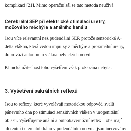
komplikací [21]. Mimo operační sál se tato metoda neužívá.
Cerebrální SEP při elektrické stimulaci uretry,
močového měchýře a análního kanálu
Jsou více relevantní než pudendální SEP, protože senzorická A-
delta vlákna, která vedou impulzy z měchýře a proximální uretry,
doprovází autonomní vlákna pelvických nervů.
Klinická užitečnost toho vyšetření však prokázána nebyla.
3. Vyšetření sakrálních reflexů
Jsou to reflexy, které vyvolávají motorickou odpověď svalů
pánevního dna po stimulaci senzitivních vláken v urogenitální
oblasti. Vyšetřujeme anální a bulbokavernózní reflex –⁠ oba mají
aferentní i eferentní dráhu v pudendálním nervu a jsou inervovány