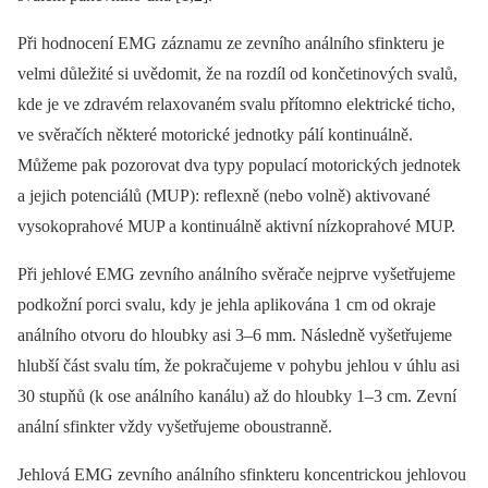
Při hodnocení EMG záznamu ze zevního análního sfinkteru je
velmi důležité si uvědomit, že na rozdíl od končetinových svalů,
kde je ve zdravém relaxovaném svalu přítomno elektrické ticho,
ve svěračích některé motorické jednotky pálí kontinuálně.
Můžeme pak pozorovat dva typy populací motorických jednotek
a jejich potenciálů (MUP): reflexně (nebo volně) aktivované
vysokoprahové MUP a kontinuálně aktivní nízkoprahové MUP.
Při jehlové EMG zevního análního svěrače nejprve vyšetřujeme
podkožní porci svalu, kdy je jehla aplikována 1 cm od okraje
análního otvoru do hloubky asi 3–6 mm. Následně vyšetřujeme
hlubší část svalu tím, že pokračujeme v pohybu jehlou v úhlu asi
30 stupňů (k ose análního kanálu) až do hloubky 1–3 cm. Zevní
anální sfinkter vždy vyšetřujeme oboustranně.
Jehlová EMG zevního análního sfinkteru koncentrickou jehlovou