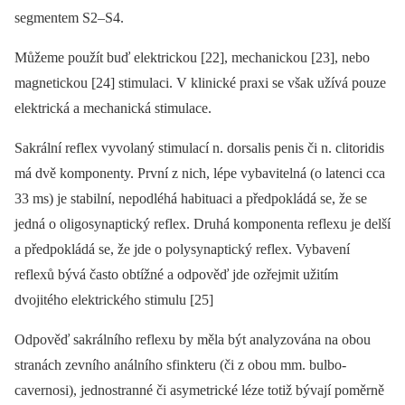
segmentem S2–S4.
Můžeme použít buď elektrickou [22], mechanickou [23], nebo
magnetickou [24] stimulaci. V klinické praxi se však užívá pouze
elektrická a mechanická stimulace.
Sakrální reflex vyvolaný stimulací n. dorsalis penis či n. clitoridis
má dvě komponenty. První z nich, lépe vybavitelná (o latenci cca
33 ms) je stabilní, nepodléhá habituaci a předpokládá se, že se
jedná o oligosynaptický reflex. Druhá komponenta reflexu je delší
a předpokládá se, že jde o polysynaptický reflex. Vybavení
reflexů bývá často obtížné a odpověď jde ozřejmit užitím
dvojitého elektrického stimulu [25]
Odpověď sakrálního reflexu by měla být analyzována na obou
stranách zevního análního sfinkteru (či z obou mm. bulbo­
cavernosi), jednostranné či asymetrické léze totiž bývají poměrně