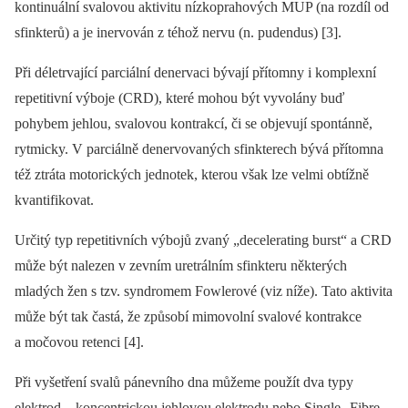
kontinuální svalovou aktivitu nízkoprahových MUP (na rozdíl od
sfinkterů) a je inervován z téhož nervu (n. pudendus) [3].
Při déletrvající parciální denervaci bývají přítomny i komplexní
repetitivní výboje (CRD), které mohou být vyvolány buď
pohybem jehlou, svalovou kontrakcí, či se objevují spontánně,
rytmicky. V parciálně denervovaných sfinkterech bývá přítomna
též ztráta motorických jednotek, kterou však lze velmi obtížně
kvantifikovat.
Určitý typ repetitivních výbojů zvaný „decelerating burst“ a CRD
může být nalezen v zevním uretrálním sfinkteru některých
mladých žen s tzv. syndromem Fowlerové (viz níže). Tato aktivita
může být tak častá, že způsobí mimovolní svalové kontrakce
a močovou retenci [4].
Při vyšetření svalů pánevního dna můžeme použít dva typy
elektrod –⁠ koncentrickou jehlovou elektrodu nebo Single--Fibre