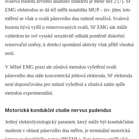
svalová hustota zevního análního sfinkteru je méně než 2 [7]. SF
EMG elektrodou se dá též měřit instabilita MUP –⁠ tzv. jitter, toto
měření se však u svalů pánevního dna rutinně ne­užívá. Svalová
hustota bývá vyšší u reinervovaných svalů, SF EMG tak může
vzhledem ke své vysoké senzitivitě odhalit poměrně diskrétní
reinervační změny, k detekci spontánní aktivity však příliš vhodná
není.
V běžné EMG praxi ale zůstává metodou vyšetření svalů
pánevního dna stále koncentrická jehlová elektroda, SF elektroda
není doporučována pro rutinní vyšetření a zůstává zatím spíše
metodou experimentální.
Motorická kondukční studie nervus pudendus
Jediný elektrofyziologický parametr, který může být kondukčními
studiemi v oblasti pánevního dna měřen, je terminální motorická