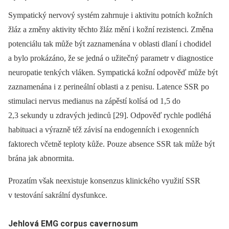
Sympatický nervový systém zahrnuje i aktivitu potních kožních
žláz a změny aktivity těchto žláz mění i kožní rezistenci. Změna
potenciálu tak může být zaznamenána v oblasti dlaní i chodidel
a bylo prokázáno, že se jedná o užitečný parametr v diagnostice
neuropatie tenkých vláken. Sympatická kožní odpověď může být
zaznamenána i z perineální oblasti a z penisu. Latence SSR po
stimulaci nervus medianus na zápěstí kolísá od 1,5 do
2,3 sekundy u zdravých jedinců [29]. Odpověď rychle podléhá
habituaci a výrazně též závisí na endogenních i exogenních
faktorech včetně teploty kůže. Pouze absence SSR tak může být
brána jak abnormita.
Prozatím však neexistuje konsenzus klinického využití SSR
v testování sakrální dysfunkce.
Jehlová EMG corpus cavernosum