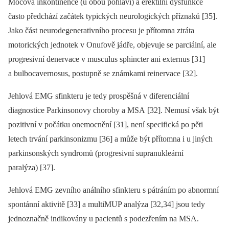
Močová inkontinence (u obou pohlaví) a erektilní dysfunkce
často předchází začátek typických neurologických příznaků [35].
Jako část neurodegenerativního procesu je přítomna ztráta
motorických jednotek v Onufově jádře, objevuje se parciální, ale
progresivní denervace v musculus sphincter ani externus [31]
a bulbocavernosus, postupně se známkami reinervace [32].
Jehlová EMG sfinkteru je tedy prospěšná v diferenciální
diagnostice Parkinsonovy choroby a MSA [32]. Nemusí však být
pozitivní v počátku onemocnění [31], není specifická po pěti
letech trvání parkinsonizmu [36] a může být přítomna i u jiných
parkinsonských syndromů (progresivní supranukleární
paralýza) [37].
Jehlová EMG zevního análního sfinkteru s pátráním po abnormní
spontánní aktivitě [33] a multiMUP analýza [32,34] jsou tedy
jednoznačně indikovány u pacientů s podezřením na MSA.