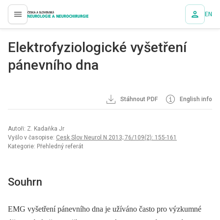
EN
proLékaře.cz
Elektrofyziologické vyšetření
pánevního dna
Stáhnout PDF
English info
Autoři: Z. Kadaňka Jr
Vyšlo v časopise:
Cesk Slov Neurol N 2013; 76/109(2): 155-161
Kategorie: Přehledný referát
Souhrn
EMG vyšetření pánevního dna je užíváno často pro výzkumné