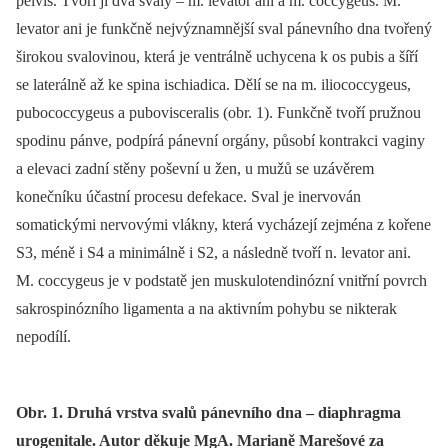
pelvis. Tvoří ji dva svaly –⁠ m. levator ani a m. coccygeus. M.
levator ani je funkčně nejvýznamnější sval pánevního dna tvořený
širokou svalovinou, která je ventrálně uchycena k os pubis a šíří
se laterálně až ke spina ischia­dica. Dělí se na m. iliococcygeus,
pubococcygeus a pubovisceralis (obr. 1). Funkčně tvoří pružnou
spodinu pánve, podpírá pánevní orgány, působí kontrakci vaginy
a elevaci zadní stěny poševní u žen, u mužů se uzávěrem
konečníku účastní procesu defekace. Sval je inervován
somatickými nervovými vlákny, která vycházejí zejména z kořene
S3, méně i S4 a minimálně i S2, a následně tvoří n. levator ani.
M. coccygeus je v podstatě jen muskulotendinózní vnitřní povrch
sakrospinózního ligamenta a na aktivním pohybu se nikterak
nepodílí.
Obr. 1. Druhá vrstva svalů pánevního dna – diaphragma
urogenitale. Autor děkuje MgA. Marianě Marešové za