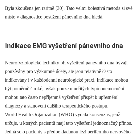
Byla zkoušena jen raritně [30]. Tato velmi bolestivá metoda si své
místo v diagnostice postižení pánevního dna hledá.
Indikace EMG vyšetření pánevního dna
Neurofyziologické techniky při vyšetření pánevního dna bývají
používány pro výzkumné účely, ale jsou relativně často
indikovány i v každodenní neurologické praxi. Indikace mohou
být poměrně široké, avšak pouze u určitých typů onemocnění
mohou tato často nepříjemná vyšetření přispět k upřesnění
diagnózy a stanovení dalšího terapeutického postupu.
World Health Organization (WHO) vydala konsenzus, jenž
určuje, u kterých pacientů mají tato vyšetření jednoznačný přínos.
Jedná se o pacienty s předpokládanou lézí periferního nervového