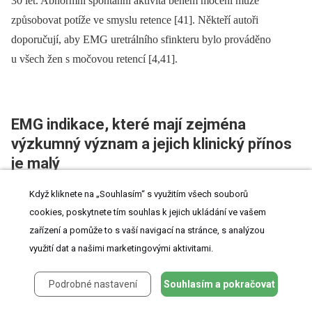
30 let. Abnormní spontánní aktivita během močení může
způsobovat potíže ve smyslu retence [41]. Někteří autoři
doporučují, aby EMG uretrálního sfinkteru bylo prováděno
u všech žen s močovou retencí [4,41].
EMG indikace, které mají zejména
výzkumný význam a jejich klinický přínos
je malý
Když kliknete na „Souhlasím“ s využitím všech souborů
cookies, poskytnete tím souhlas k jejich ukládání ve vašem
Močová inkontinence
zařízení a pomůže to s vaší navigací na stránce, s analýzou
využití dat a našimi marketingovými aktivitami.
Obecně se předpokládá role denervačních procesů oblasti
pánevního dna v patofyziologii vzniku stresové inkontinence.
Podrobné nastavení
Souhlasím a pokračovat
Studie se single-fibre EMG elektrodou měřily svalovou denzitu
zevního análního sfinkteru a její zvýšení bylo skutečně zjištěno