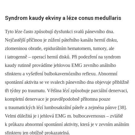
Syndrom kaudy ekviny a léze conus medullaris
Tyto léze často způsobují dysfunkci svalů pánevního dna.
Nejčastější příčinou je zúžení páteřního kanálu hernií disku,
zlomeninou obratle, epidurálním hematomem, tumory, ale
i iatrogenně –⁠ operací hernií disků. Při podezření na syndrom
kaudy rutinně provádíme jehlovou EMG zevního análního
sfinkteru a vyšetření bulbokavernózního reflexu. Abnormní
spontánní aktivita se ve svalech pánevního dna objevuje přibližně
tři týdny po traumatu. Většina lézí způsobuje parciální denervaci,
kompletní denervace je pravděpodobně přítomna pouze
u traumatických lézí lumbosakrální páteře a zejména pánve [38].
Velmi důležitá je i jehlová EMG m. bulbocavernosus –⁠ zvláště
k průkazu abnormní spontánní aktivity, která je v zevním análním
sfinkteru jen obtížně prokazatelná.