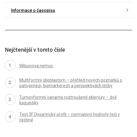
Informace o časopisu
Nejčtenější v tomto čísle
Wilsonova nemoc
Multiformní glioblastom – přehled nových poznatků o
patogenezi, bio­markerech a perspektivách léčby
Tumoriformní varianta roztroušené sklerózy – dvě
kazuistiky
Test 3F Dysartrický profil – normativní hodnoty řeči v
češtině