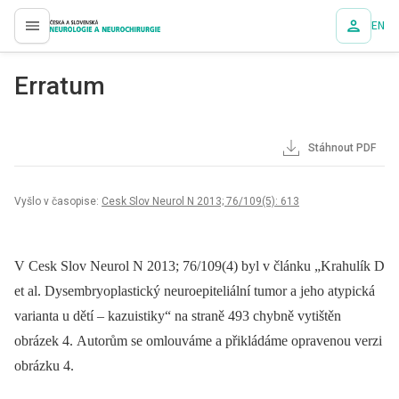
EN
proLékaře.cz
Erratum
Stáhnout PDF
Vyšlo v časopise:
Cesk Slov Neurol N 2013; 76/109(5): 613
V Cesk Slov Neurol N 2013; 76/109(4) byl v článku „Krahulík D
et al. Dysembryoplastický neuroepiteliální tumor a jeho atypická
varianta u dětí –⁠ kazuistiky“ na straně 493 chybně vytištěn
obrázek 4. Autorům se omlouváme a přikládáme opravenou verzi
obrázku 4.