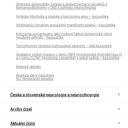
Strategie dia­gnostiky, terapie a dispenzarizace pacientů s
hemangioblastomy v CNS z pohledu neurochirurga
Synkopy, hluchota a slepota u karcinomu prsu – kazuistika
Gitelmanův syndrom provázený manifestní tetanií – kazuistika
Konzumace marihuany jako rizikový faktor ischemické cévní
mozkové příhody – kazuistika
Tumoriformní varianta roztroušené sklerózy – dvě kazuistiky
Souběžný výskyt mutace v genu ZNF9 (myotonická dystrofie typu 2)
a v genu CLCN1 (myotonia congenita) v jedné rodině – kazuistika
Webové okénko
Analýza dat v neurologii
XLI. Simpsonův paradox
Česká a slovenská neurologie a neurochirurgie
Archiv čísel
Aktuální číslo