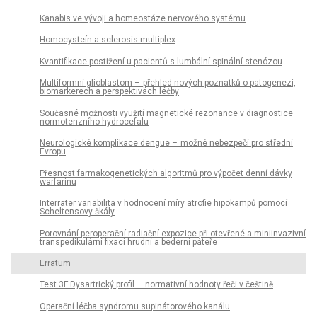
Kanabis ve vývoji a homeostáze nervového systému
Homocysteín a sclerosis multiplex
Kvantifikace postižení u pacientů s lumbální spinální stenózou
Multiformní glioblastom – přehled nových poznatků o patogenezi,
bio­markerech a perspektivách léčby
Současné možnosti využití magnetické rezonance v dia­gnostice
normotenzního hydrocefalu
Neurologické komplikace dengue – možné nebezpečí pro střední
Evropu
Přesnost farmakogenetických algoritmů pro výpočet denní dávky
warfarinu
Interrater variabilita v hodnocení míry atrofie hipokampů pomocí
Scheltensovy škály
Porovnání peroperační radiační expozice při otevřené a miniinvazivní
transpedikulární fixaci hrudní a bederní páteře
Erratum
Test 3F Dysartrický profil – normativní hodnoty řeči v češtině
Operační léčba syndromu supinátorového kanálu