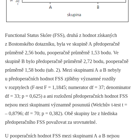
Functional Status Skóre (FSS), druhá z hodnot získaných
z Bostonského dotazníku, byla ve skupině A předoperačně
průměrně 2,56 bodu, pooperačně průměrně 1,53 bodu. Ve
skupině B bylo předoperačně průměrně 2,72 bodu, pooperačně
průměrně 1,58 bodu (tab. 2). Mezi skupinami A a B nebyly
u předoperačních hodnot FSS zjištěny významné rozdíly
v rozptylech (F-test F = 1,1845; numerator df = 37; denominator
df = 33; p = 0,625) a ani rozložení předoperačních hodnot FSS
nejsou mezi skupinami významně posunutá (Welchův t-test t =
–⁠ 0,8796; df = 70; p = 0,382). Obě skupiny lze z hlediska
předoperačního FSS považovat za srovnatelné.
U pooperačních hodnot FSS mezi skupinami A a B nejsou