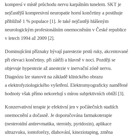
kompresí v místě průchodu nervu karpálním tunelem. SKT je
nejčastější kompresivní neuropatie horní končetiny a postihuje
přibližně 1 % populace [1]. Je také nejčastěji hlášeným
neurologickým profesionálním onemocněním v České republice
v letech 1994 až 2009 [2].
Dominujícími příznaky bývají parestezie prstů ruky, akcentované
při elevaci končetiny, při zátěži a hlavně v noci. Později se
objevuje hypestezie až anestezie v inervační zóně nervu.
Diagnózu lze stanovit na základě klinického obrazu
a elektrofyziologického vyšetření. Elektromyograficky naměřené
hodnoty však přímo nekorelují s mírou subjektivních obtíží [3].
Konzervativní terapie je efektivní jen v počátečních stadiích
onemocnění a dočasně. Je doporučována farmakoterapie
(nesteroidní antirevmatika, steroidy, pyridoxin), aplikace
ultrazvuku, iontoforézy, dlahování, kineziotaping, změna