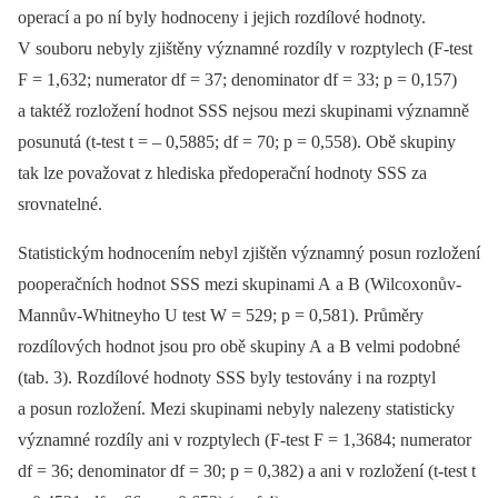
operací a po ní byly hodnoceny i jejich rozdílové hodnoty.
V souboru nebyly zjištěny významné rozdíly v rozptylech (F-test
F = 1,632; numerator df = 37; denominator df = 33; p = 0,157)
a taktéž rozložení hodnot SSS nejsou mezi skupinami významně
posunutá (t-test t = –⁠ 0,5885; df = 70; p = 0,558). Obě skupiny
tak lze považovat z hlediska předoperační hodnoty SSS za
srovnatelné.
Statistickým hodnocením nebyl zjištěn významný posun rozložení
pooperačních hodnot SSS mezi skupinami A a B (Wilcoxonův-
Mannův-Whitneyho U test W = 529; p = 0,581). Průměry
rozdílových hodnot jsou pro obě skupiny A a B velmi podobné
(tab. 3). Rozdílové hodnoty SSS byly testovány i na rozptyl
a posun rozložení. Mezi skupinami nebyly nalezeny statisticky
významné rozdíly ani v rozptylech (F-test F = 1,3684; numerator
df = 36; denominator df = 30; p = 0,382) a ani v rozložení (t-test t