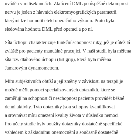
uváděn v milisekundách. Zkrácení DML po úspěšné dekompresi
nervu je jeden z hlavních elektromyografických parametrů,
kterými lze hodnotit efekt operačního výkonu. Proto byla
sledována hodnota DML před operací a po ní.
Síla úchopu charakterizuje funkční schopnost ruky, jež je důležitá
zvláště pro pacienty manuálně pracující. V naší studii byla měřena
síla tzv. dlaňového úchopu (fist grip), která byla měřena
Jamarovým dynamometrem.
Míru subjektivních obtíží a její změny v závislosti na terapii je
možné měřit pomocí specializovaných dotazníků, které se
zaměřují na schopnost či neschopnost pacienta provádět běžné
denní aktivity. Tyto dotazníky jsou schopny kvantifikovat
a srovnávat míru omezení kvality života v důsledku nemoci.
Pro účely studie byly použity dotazníky dostatečně specifické
vzhledem k základnímu onemocnění a současně dostatečně