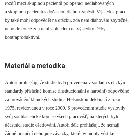
rozdíl mezi skupinou pacientů po operaci nedlahovaných
a skupinou pacientů s dočasnou dlahou zápěstí. Výsledek práce
by také mohl odpovědět na otázku, zda není dlahování zbytečné,
nebo dokonce zda není s ohledem na výsledky léčby
kontraproduktivní.
Materiál a metodika
Autoři prohlašují, že studie byla provedena v souladu s etickými
standardy příslušné komise (institucionální a národní) odpovědné
za provádění klinických studií a Helsinskou deklarací z roku
1975, revidovanou v roce 2000. S provedením studie vyslovily
svůj souhlas etické komise všech pracovišť, na kterých byli
účastníci studie ošetřováni. Autoři dále prohlašují, že nemají
žádné finanční nebo jiné závazky, které by mohly vést ke