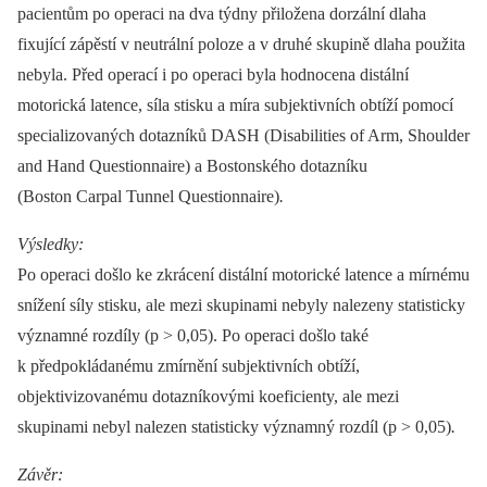
pacientům po operaci na dva týdny přiložena dorzální dlaha
fixující zápěstí v neutrální poloze a v druhé skupině dlaha použita
nebyla. Před operací i po operaci byla hodnocena distální
motorická latence, síla stisku a míra subjektivních obtíží pomocí
specializovaných dotazníků DASH (Disabilities of Arm, Shoulder
and Hand Questionnaire) a Bostonského dotazníku
(Boston Carpal Tunnel Questionnaire)
.
Výsledky:
Po operaci došlo ke zkrácení distální motorické latence a mírnému
snížení síly stisku, ale mezi skupinami nebyly nalezeny statisticky
významné rozdíly (p > 0,05). Po operaci došlo také
k předpokládanému zmírnění subjektivních obtíží,
objektivizovanému dotazníkovými koeficienty, ale mezi
skupinami nebyl nalezen statisticky významný rozdíl (p > 0,05)
.
Závěr: