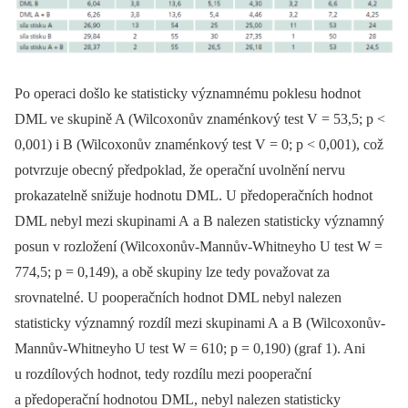
Po operaci došlo ke statisticky významnému poklesu hodnot
DML ve skupině A (Wilcoxonův znaménkový test V = 53,5; p <
0,001) i B (Wilcoxonův znaménkový test V = 0; p < 0,001), což
potvrzuje obecný předpoklad, že operační uvolnění nervu
prokazatelně snižuje hodnotu DML. U předoperačních hodnot
DML nebyl mezi skupinami A a B nalezen statisticky významný
posun v rozložení (Wilcoxonův-Mannův-Whitneyho U test W =
774,5; p = 0,149), a obě skupiny lze tedy považovat za
srovnatelné. U pooperačních hodnot DML nebyl nalezen
statisticky významný rozdíl mezi skupinami A a B (Wilcoxonův-
Mannův-Whitneyho U test W = 610; p = 0,190) (graf 1). Ani
u rozdílových hodnot, tedy rozdílu mezi pooperační
a předoperační hodnotou DML, nebyl nalezen statisticky