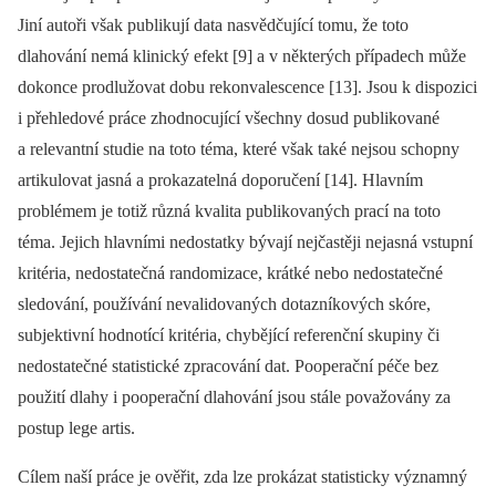
Jiní autoři však publikují data nasvědčující tomu, že toto
dlahování nemá klinický efekt [9] a v některých případech může
dokonce prodlužovat dobu rekonvalescence [13]. Jsou k dispozici
i přehledové práce zhodnocující všechny dosud publikované
a relevantní studie na toto téma, které však také nejsou schopny
artikulovat jasná a prokazatelná doporučení [14]. Hlavním
problémem je totiž různá kvalita publikovaných prací na toto
téma. Jejich hlavními nedostatky bývají nejčastěji nejasná vstupní
kritéria, nedostatečná randomizace, krátké nebo nedostatečné
sledování, používání nevalidovaných dotazníkových skóre,
subjektivní hodnotící kritéria, chybějící referenční skupiny či
nedostatečné statistické zpracování dat. Pooperační péče bez
použití dlahy i pooperační dlahování jsou stále považovány za
postup lege artis.
Cílem naší práce je ověřit, zda lze prokázat statisticky významný