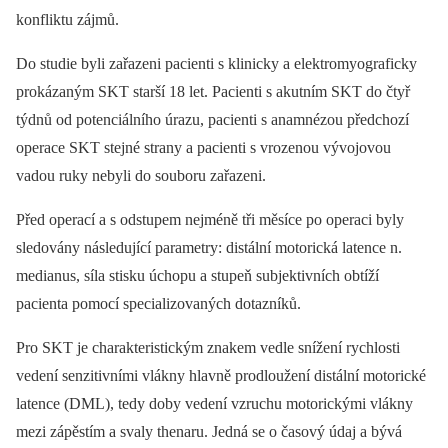
konfliktu zájmů.
Do studie byli zařazeni pacienti s klinicky a elektromyograficky
prokázaným SKT starší 18 let. Pacienti s akutním SKT do čtyř
týdnů od potenciálního úrazu, pacienti s anamnézou předchozí
operace SKT stejné strany a pacienti s vrozenou vývojovou
vadou ruky nebyli do souboru zařazeni.
Před operací a s odstupem nejméně tři měsíce po operaci byly
sledovány následující parametry: distální motorická latence n.
medianus, síla stisku úchopu a stupeň subjektivních obtíží
pacienta pomocí specializovaných dotazníků.
Pro SKT je charakteristickým znakem vedle snížení rychlosti
vedení senzitivními vlákny hlavně prodloužení distální motorické
latence (DML), tedy doby vedení vzruchu motorickými vlákny
mezi zápěstím a svaly thenaru. Jedná se o časový údaj a bývá