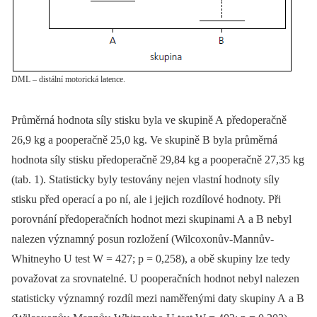
DML – distální motorická latence.
Průměrná hodnota síly stisku byla ve skupině A předoperačně
26,9 kg a pooperačně 25,0 kg. Ve skupině B byla průměrná
hodnota síly stisku předoperačně 29,84 kg a pooperačně 27,35 kg
(tab. 1). Statisticky byly testovány nejen vlastní hodnoty síly
stisku před operací a po ní, ale i jejich rozdílové hodnoty. Při
porovnání předoperačních hodnot mezi skupinami A a B nebyl
nalezen významný posun rozložení (Wilcoxonův-Mannův-
Whitneyho U test W = 427; p = 0,258), a obě skupiny lze tedy
považovat za srovnatelné. U pooperačních hodnot nebyl nalezen
statisticky významný rozdíl mezi naměřenými daty skupiny A a B