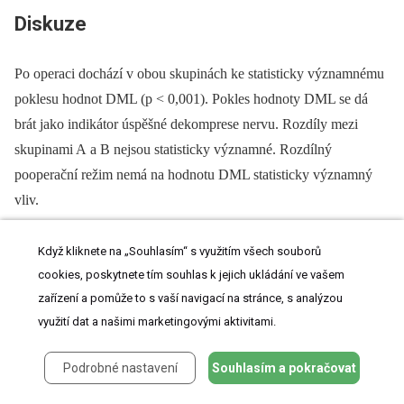
Diskuze
Po operaci dochází v obou skupinách ke statisticky významnému
poklesu hodnot DML (p < 0,001). Pokles hodnoty DML se dá
brát jako indikátor úspěšné dekomprese nervu. Rozdíly mezi
skupinami A a B nejsou statisticky významné. Rozdílný
pooperační režim nemá na hodnotu DML statisticky významný
vliv.
Po operaci došlo v obou skupinách k poklesu síly stisku
Když kliknete na „Souhlasím“ s využitím všech souborů
v průměru o 2,19 kg (pseudomedián rozdílů –⁠ 2,5 kg), mezi
cookies, poskytnete tím souhlas k jejich ukládání ve vašem
skupinami A a B nebyl nalezen statisticky významný rozdíl
zařízení a pomůže to s vaší navigací na stránce, s analýzou
v rozložení. Lze tak dovodit, že otevřená dekomprese n.
využití dat a našimi marketingovými aktivitami.
medianus sice převážně oslabuje svalovou sílu dlaňového
úchopu, měřenou 3 –⁠ 4 měsíce po operaci, ale na oslabení síly
Podrobné nastavení
Souhlasím a pokračovat
úchopu rozdílný pooperační režim nemá statisticky významný