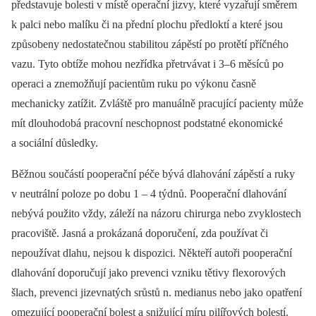
představuje bolesti v místě operační jizvy, které vyzařují směrem
k palci nebo malíku či na přední plochu předloktí a které jsou
způsobeny nedostatečnou stabilitou zápěstí po protětí příčného
vazu. Tyto obtíže mohou nezřídka přetrvávat i 3–6 měsíců po
operaci a znemožňují pacientům ruku po výkonu časně
mechanicky zatížit. Zvláště pro manuálně pracující pacienty může
mít dlouhodobá pracovní neschopnost podstatné ekonomické
a sociální důsledky.
Běžnou součástí pooperační péče bývá dlahování zápěstí a ruky
v neutrální poloze po dobu 1 –⁠ 4 týdnů. Pooperační dlahování
nebývá použito vždy, záleží na názoru chirurga nebo zvyklostech
pracoviště. Jasná a prokázaná doporučení, zda používat či
nepoužívat dlahu, nejsou k dispozici. Někteří autoři pooperační
dlahování doporučují jako prevenci vzniku tětivy flexorových
šlach, prevenci jizevnatých srůstů n. medianus nebo jako opatření
omezující pooperační bolest a snižující míru pilířových bolestí.