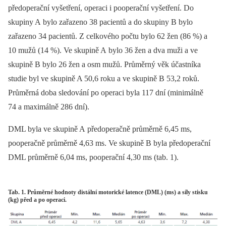
předoperační vyšetření, operaci i pooperační vyšetření. Do
skupiny A bylo zařazeno 38 pacientů a do skupiny B bylo
zařazeno 34 pacientů. Z celkového počtu bylo 62 žen (86 %) a
10 mužů (14 %). Ve skupině A bylo 36 žen a dva muži a ve
skupině B bylo 26 žen a osm mužů. Průměrný věk účastníka
studie byl ve skupině A 50,6 roku a ve skupině B 53,2 roků.
Průměrná doba sledování po operaci byla 117 dní (minimálně
74 a maximálně 286 dní).
DML byla ve skupině A předoperačně průměrně 6,45 ms,
pooperačně průměrně 4,63 ms. Ve skupině B byla předoperační
DML průměrně 6,04 ms, pooperační 4,30 ms (tab. 1).
Tab. 1. Průměrné hodnoty distální motorické latence (DML) (ms) a síly stisku
(kg) před a po operaci.