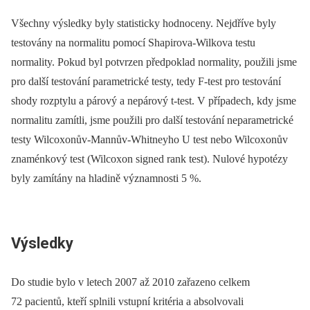
Všechny výsledky byly statisticky hodnoceny. Nejdříve byly
testovány na normalitu pomocí Shapirova-Wilkova testu
normality. Pokud byl potvrzen předpoklad normality, použili jsme
pro další testování parametrické testy, tedy F-test pro testování
shody rozptylu a párový a nepárový t-test. V případech, kdy jsme
normalitu zamítli, jsme použili pro další testování neparametrické
testy Wilcoxonův-Mannův-Whitneyho U test nebo Wilcoxonův
znaménkový test (Wilcoxon signed rank test). Nulové hypotézy
byly zamítány na hladině významnosti 5 %.
Výsledky
Do studie bylo v letech 2007 až 2010 zařazeno celkem
72 pacientů, kteří splnili vstupní kritéria a absolvovali