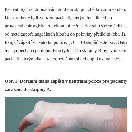
Pacienti byli randomizováni do dvou skupin obálkovou metodou.
Do skupiny Abyli zařazeni pacienti, kterým byla ihned po
provedení chirurgického výkonu přiložena dorzální sádrová dlaha
od metakarpofalangeálních kloubů do poloviny předloktí (obr. 1),
fixující zápěstí v neutrální poloze, tj. 0 –⁠ 10 stupňů extenze. Dlaha
byla ponechána po dobu dvou týdnů. Do skupiny B byli zařazeni
pacienti, kterým dlaha v pooperačním období aplikována nebyla.
Obr. 1. Dorzální dlaha zápěstí v neutrální poloze pro pacienty
zařazené do skupiny A.