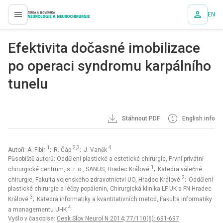
EN
proLékaře.cz
Efektivita dočasné imobilizace
po operaci syndromu karpálního
tunelu
Stáhnout PDF
English info
1
2,3
4
Autoři: A. Fibír
; R. Čáp
; J. Vaněk
Působiště autorů: Oddělení plastické a estetické chirurgie, První privátní
1
chirurgické centrum, s. r. o., SANUS, Hradec Králové
; Katedra válečné
2
chirurgie, Fakulta vojenského zdravotnictví UO, Hradec Králové
; Oddělení
plastické chirurgie a léčby popálenin, Chirurgická klinika LF UK a FN Hradec
3
Králové
; Katedra informatiky a kvantitativních metod, Fakulta informatiky
4
a managementu UHK
Vyšlo v časopise:
Cesk Slov Neurol N 2014; 77/110(6): 691-697