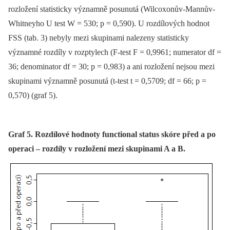
rozložení statisticky významně posunutá (Wilcoxonův-Mannův-
Whitneyho U test W = 530; p = 0,590). U rozdílových hodnot
FSS (tab. 3) nebyly mezi skupinami nalezeny statisticky
významné rozdíly v rozptylech (F-test F = 0,9961; numerator df =
36; denominator df = 30; p = 0,983) a ani rozložení nejsou mezi
skupinami významně posunutá (t-test t = 0,5709; df = 66; p =
0,570) (graf 5).
Graf 5. Rozdílové hodnoty functional status skóre před a po
operaci – rozdíly v rozložení mezi skupinami A a B.