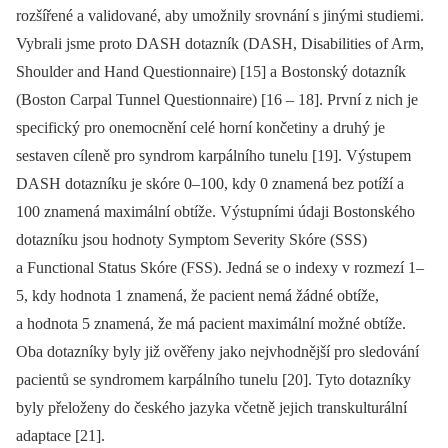
rozšířené a validované, aby umožnily srovnání s jinými studiemi.
Vybrali jsme proto DASH dotazník (DASH, Disabilities of Arm,
Shoulder and Hand Questionnaire) [15] a Bostonský dotazník
(Boston Carpal Tunnel Questionnaire) [16 –⁠ 18]. První z nich je
specifický pro onemocnění celé horní končetiny a druhý je
sestaven cíleně pro syndrom karpálního tunelu [19]. Výstupem
DASH dotazníku je skóre 0–100, kdy 0 znamená bez potíží a
100 znamená maximální obtíže. Výstupními údaji Bostonského
dotazníku jsou hodnoty Symptom Severity Skóre (SSS)
a Functional Status Skóre (FSS). Jedná se o indexy v rozmezí 1–
5, kdy hodnota 1 znamená, že pacient nemá žádné obtíže,
a hodnota 5 znamená, že má pacient maximální možné obtíže.
Oba dotazníky byly již ověřeny jako nejvhodnější pro sledování
pacientů se syndromem karpálního tunelu [20]. Tyto dotazníky
byly přeloženy do českého jazyka včetně jejich transkulturální
adaptace [21].