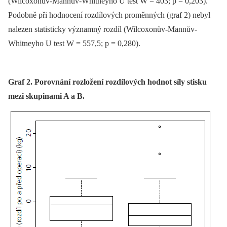
(Wilcoxonův-Mannův-Whitneyho U test W = 403; p = 0,203).
Podobně při hodnocení rozdílových proměnných (graf 2) nebyl
nalezen statisticky významný rozdíl (Wilcoxonův-Mannův-
Whitneyho U test W = 557,5; p = 0,280).
Graf 2. Porovnání rozložení rozdílových hodnot síly stisku
mezi skupinami A a B.