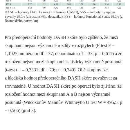
DASH – hodnoty DASH skóre (z dotazníku DASH), SSS – hodnoty Symptom
Severity Skóre (z Bostonského dotazníku), FSS – hodnoty Functional Status Skóre (z
Bostonského dotazníku).
Pro předoperační hodnoty DASH skóre bylo zjištěno, že mezi
skupinami nejsou významné rozdíly v rozptylech (F-test F =
1,1927; numerator df = 37; denominator df = 33; p = 0,611) a že
rozložení nejsou mezi skupinami statisticky významně posunutá
(t-test t = –⁠ 0,3331; df = 70; p = 0,740). Obě skupiny lze
z hlediska hodnot předoperačního DASH skóre považovat za
srovnatelné. U hodnot DASH skóre po operaci bylo zjištěno, že
rozložení hodnot mezi skupinami A a B nejsou významně
posunutá (Wilcoxonův-Mannův-Whitneyho U test W = 495,5; p
= 0,566) (graf 3).