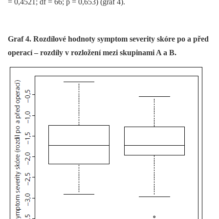
= 0,4521; df = 66; p = 0,653) (graf 4).
Graf 4. Rozdílové hodnoty symptom severity skóre po a před
operací – rozdíly v rozložení mezi skupinami A a B.