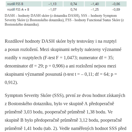
DASH – hodnoty DASH skóre (z dotazníku DASH), SSS – hodnoty Symptom
Severity Skóre (z Bostonského dotazníku), FSS - hodnoty Functional Status Skóre (z
Bostonského dotazníku).
Rozdílové hodnoty DASH skóre byly testovány i na rozptyl
a posun rozložení. Mezi skupinami nebyly nalezeny významné
rozdíly v rozptylech (F-test F = 1,0473; numerator df = 35;
denominator df = 29; p = 0,906) a ani rozložení nejsou mezi
skupinami významně posunutá (t-test t = –⁠ 0,11; df = 64; p =
0,912).
Symptom Severity Skóre (SSS), první ze dvou hodnot získaných
z Bostonského dotazníku, bylo ve skupině A předoperačně
průměrně 3,03 bodu, pooperačně průměrně 1,38 bodu. Ve
skupině B bylo předoperačně průměrně 3,12 bodu, pooperačně
průměrně 1,41 bodu (tab. 2). Vedle naměřených hodnot SSS před