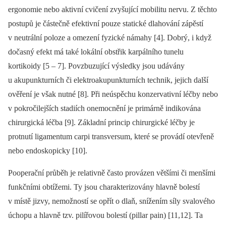
ergonomie nebo aktivní cvičení zvyšující mobilitu nervu. Z těchto
postupů je částečně efektivní pouze statické dlahování zápěstí
v neutrální poloze a omezení fyzické námahy [4]. Dobrý, i když
dočasný efekt má také lokální obstřik karpálního tunelu
kortikoidy [5 –⁠ 7]. Povzbuzující výsledky jsou udávány
u akupunkturních či elektroakupunkturních technik, jejich další
ověření je však nutné [8]. Při neúspěchu konzervativní léčby nebo
v pokročilejších stadiích onemocnění je primárně indikována
chirurgická léčba [9]. Základní princip chirurgické léčby je
protnutí ligamentum carpi transversum, které se provádí otevřeně
nebo endoskopicky [10].
Pooperační průběh je relativně často provázen většími či menšími
funkčními obtížemi. Ty jsou charakterizovány hlavně bolestí
v místě jizvy, nemožností se opřít o dlaň, snížením síly svalového
úchopu a hlavně tzv. pilířovou bolestí (pillar pain) [11,12]. Ta