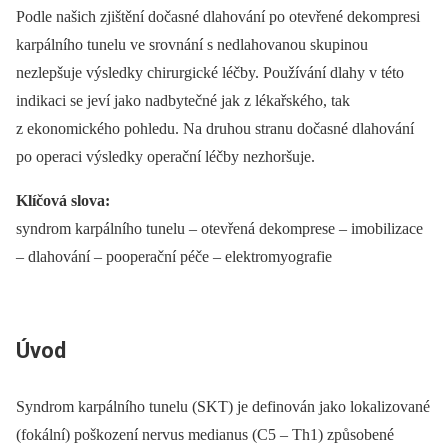
Podle našich zjištění dočasné dlahování po otevřené dekompresi
karpálního tunelu ve srovnání s nedlahovanou skupinou
nezlepšuje výsledky chirurgické léčby. Používání dlahy v této
indikaci se jeví jako nadbytečné jak z lékařského, tak
z ekonomického pohledu. Na druhou stranu dočasné dlahování
po operaci výsledky operační léčby nezhoršuje.
Klíčová slova:
syndrom karpálního tunelu –⁠ otevřená dekomprese –⁠ imobilizace
–⁠ dlahování –⁠ pooperační péče –⁠ elektromyografie
Úvod
Syndrom karpálního tunelu (SKT) je definován jako lokalizované
(fokální) poškození nervus medianus (C5 –⁠ Th1) způsobené