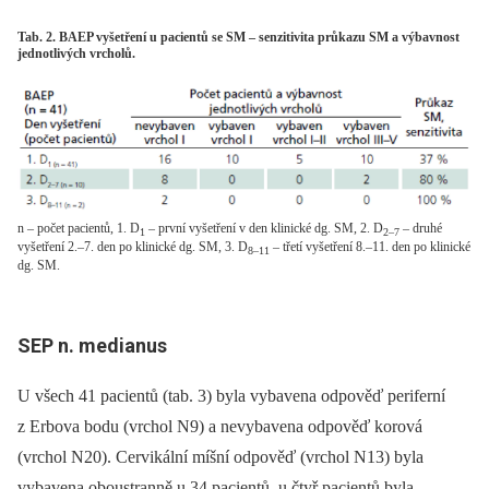
Tab. 2. BAEP vyšetření u pacientů se SM – senzitivita průkazu SM a výbavnost
jednotlivých vrcholů.
n – počet pacientů, 1. D
– první vyšetření v den klinické dg. SM, 2. D
– druhé
1
2–7
vyšetření 2.–7. den po klinické dg. SM, 3. D
– třetí vyšetření 8.–11. den po klinické
8–11
dg. SM.
SEP n. medianus
U všech 41 pacientů (tab. 3) byla vybavena odpověď periferní
z Erbova bodu (vrchol N9) a nevybavena odpověď korová
(vrchol N20). Cervikální míšní odpověď (vrchol N13) byla
vybavena oboustranně u 34 pacientů, u čtyř pacientů byla