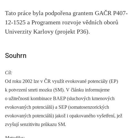
Tato práce byla podpořena grantem GAČR P407-
12-1525 a Programem rozvoje vědních oborů
Univerzity Karlovy (projekt P36).
Souhrn
Cíl:
Od roku 2002 lze v ČR využít evokované potenciály (EP)
k potvrzení smrti mozku (SM). V článku informujeme
o užitečnosti kombinace BAEP (sluchových kmenových
evokovaných potenciálů) a SEP (somatosenzorických
evokovaných potenciálů) jakož i opakovaného vyšetření, jež
zvyšují senzitivitu průkazu SM
.
Metodika: