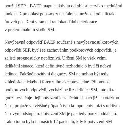
použití SEP a BAEP mapuje aktivitu od oblasti cerviko medulární
junkce až po oblast pons-mezencefalon s možností odhalit tak
úroveň postižení v rámci kraniokaudální deteriorace
v preterminálním stadiu SM.
Nevýbavná odpověď BAEP současně s nevýbavností korových
odpovědí SEP, byť i se zachováním podkorových odpovědí, je
zajisté prognosticky nepříznivá. Určení SM je však velmi
delikátní situace, která definitivně rozhoduje o bytí či nebytí
jedince. Falešně pozitivní dia­gnózy SM nemohou být tedy
z hlediska etického i forenzního akceptovatelné. Přítomnost
podkorových odpovědí, vycházíme li z definice SM, tuto dia­
gnózu vylučuje. Její potvrzení je za těchto situací již jen otázkou
času, protože ve většině případů tyto komponenty mizí s určitým
časovým odstupem. Potvrzení SM je pak tedy pouze oddáleno.
Takto tomu bylo i u našich 12 pacientů, kdy k potvrzení SM