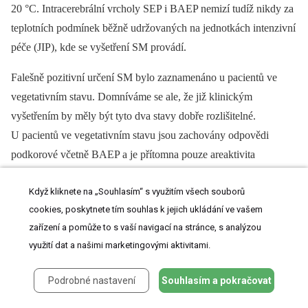
20 °C. Intracerebrální vrcholy SEP i BAEP nemizí tudíž nikdy za
teplotních podmínek běžně udržovaných na jednotkách intenzivní
péče (JIP), kde se vyšetření SM provádí.
Falešně pozitivní určení SM bylo zaznamenáno u pacientů ve
vegetativním stavu. Domníváme se ale, že již klinickým
vyšetřením by měly být tyto dva stavy dobře rozlišitelné.
U pacientů ve vegetativním stavu jsou zachovány odpovědi
podkorové včetně BAEP a je přítomna pouze areaktivita
primárních senzorických kortexů [21]. Při vyšetření více modalit
Když kliknete na „Souhlasím“ s využitím všech souborů
EP by tedy nemělo docházet k záměně těchto dvou klinických
cookies, poskytnete tím souhlas k jejich ukládání ve vašem
jednotek.
zařízení a pomůže to s vaší navigací na stránce, s analýzou
Jako nedostatek EP je uváděno, že EP jsou citlivé k rušivým
využití dat a našimi marketingovými aktivitami.
vlivům okolí, které pak znemožňují jejich registraci. Z vlastních
Podrobné nastavení
Souhlasím a pokračovat
zkušeností při vyšetřování EP na JIP nemůžeme potvrdit závažné
technické problémy, jež by bránily provedení vyšetření.