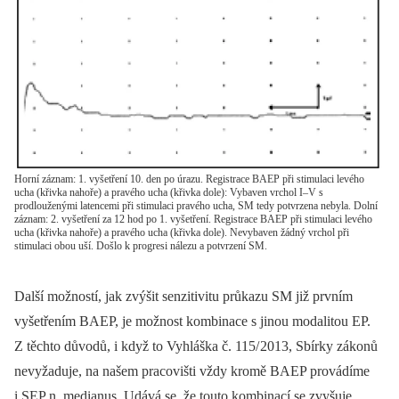
Horní záznam: 1. vyšetření 10. den po úrazu. Registrace BAEP při stimulaci levého
ucha (křivka nahoře) a pravého ucha (křivka dole): Vybaven vrchol I–V s
prodlouženými latencemi při stimulaci pravého ucha, SM tedy potvrzena nebyla. Dolní
záznam: 2. vyšetření za 12 hod po 1. vyšetření. Registrace BAEP při stimulaci levého
ucha (křivka nahoře) a pravého ucha (křivka dole). Nevybaven žádný vrchol při
stimulaci obou uší. Došlo k progresi nálezu a potvrzení SM.
Další možností, jak zvýšit senzitivitu průkazu SM již prvním
vyšetřením BAEP, je možnost kombinace s jinou modalitou EP.
Z těchto důvodů, i když to Vyhláška č. 115/ 2013, Sbírky zákonů
nevyžaduje, na našem pracovišti vždy kromě BAEP provádíme
i SEP n. medianus. Udává se, že touto kombinací se zvyšuje