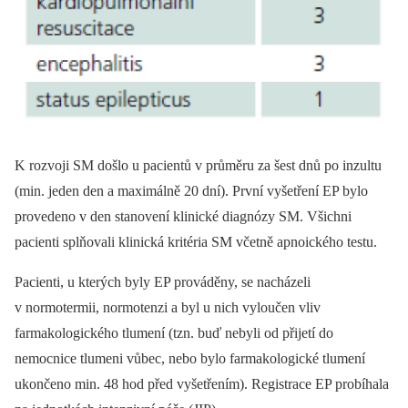
K rozvoji SM došlo u pacientů v průměru za šest dnů po inzultu
(min. jeden den a maximálně 20 dní). První vyšetření EP bylo
provedeno v den stanovení klinické dia­gnózy SM. Všichni
pacienti splňovali klinická kritéria SM včetně apnoického testu.
Pacienti, u kterých byly EP prováděny, se nacházeli
v normotermii, normotenzi a byl u nich vyloučen vliv
farmakologického tlumení (tzn. buď nebyli od přijetí do
nemocnice tlumeni vůbec, nebo bylo farmakologické tlumení
ukončeno min. 48 hod před vyšetřením). Registrace EP probíhala