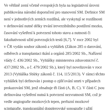
Ve většině zemí včetně evropských byla na legislativní úrovni
publikována národní doporučení pro stanovení SM. Definice SM
není v jednotlivých zemích rozdílná, ale vyskytují se rozdílnosti
v definování nutné délky trvání ireverzibilního postižení mozku,
časování vyšetření k potvrzení tohoto stavu a nutnosti či
fakultativnosti užití potvrzujících testů [6,7]. V roce 2002 byl
v ČR vydán soubor zákonů a vyhlášek (Zákon 285 o darování,
odběrech a transplantaci tkání a orgánů 285/ 2002 Sb., Nařízení
vlády č. 436/ 2002 Sb., Vyhlášky ministerstva zdravotnictví č.
437/ 2002 Sb., a č. 479/ 2002 Sb.), který byl novelizován v roce
2013 (Vyhláška Sbírky zákonů č. 114, 115/ 2013). V rámci těchto
vyhlášek byl definován i postup o zjišťování smrti v případech
prokazování SM, jenž obsahuje tři části (A, B, C). V části C jsou
definována vyšetření nutná k potvrzení nezvratnosti SM, což je
vedle angiografie mozkových tepen, perfuzní mozkové
scintigrafie, transkraniální dopplerovské sonografie i užití