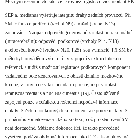
Možným řešením této situace je rovněž registrace více modalit EP.
SEP n. medianus vyšetřuje integritu dráhy zadních provazců. Při
SM je funkce periferní (vrchol N9) a míšní (vrchol N13)
zachována. Naopak odpovědi generované z oblasti intrakraniální
(intracerebrální): odpovědi podkorové (vrcholy P14, N18)
a odpovědi korové (vrcholy N20, P25) jsou vymizelé. Při SM by
mělo být prováděno vyšetření i v zapojení s extracefalickou
referencí, a tudíž s možností registrace podkorových komponent
vzdáleného pole generovaných z oblasti dolního mozkového
kmene, v úrovni cerviko medulární junkce, resp. v oblasti
lemniscus medialis a nucleus cuneatus [19]. Často užívané
zapojení pouze s cefalickou referencí nepodává informace
o aktivitě těchto podkorových komponent, ale pouze o aktivitě
primárního somatosenzorického kortexu, což pro stanovení SM
není dostatečné. Můžeme dokonce říci, že takto provedené
vyšetření podává obdobné informace jako EEG. Kombinované