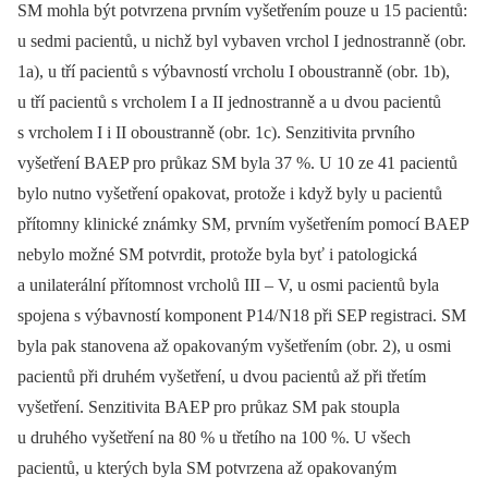
SM mohla být potvrzena prvním vyšetřením pouze u 15 pacientů:
u sedmi pacientů, u nichž byl vybaven vrchol I jednostranně (obr.
1a), u tří pacientů s výbavností vrcholu I oboustranně (obr. 1b),
u tří pacientů s vrcholem I a II jednostranně a u dvou pacientů
s vrcholem I i II oboustranně (obr. 1c). Senzitivita prvního
vyšetření BAEP pro průkaz SM byla 37 %. U 10 ze 41 pacientů
bylo nutno vyšetření opakovat, protože i když byly u pacientů
přítomny klinické známky SM, prvním vyšetřením pomocí BAEP
nebylo možné SM potvrdit, protože byla byť i patologická
a unilaterální přítomnost vrcholů III –⁠ V, u osmi pacientů byla
spojena s výbavností komponent P14/ N18 při SEP registraci. SM
byla pak stanovena až opakovaným vyšetřením (obr. 2), u osmi
pacientů při druhém vyšetření, u dvou pacientů až při třetím
vyšetření. Senzitivita BAEP pro průkaz SM pak stoupla
u druhého vyšetření na 80 % u třetího na 100 %. U všech
pacientů, u kterých byla SM potvrzena až opakovaným