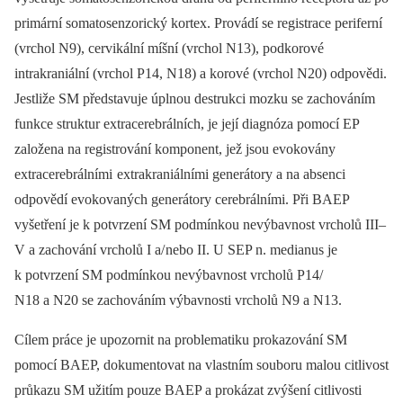
primární somatosenzorický kortex. Provádí se registrace periferní
(vrchol N9), cervikální míšní (vrchol N13), podkorové
intrakraniální (vrchol P14, N18) a korové (vrchol N20) odpovědi.
Jestliže SM představuje úplnou destrukci mozku se zachováním
funkce struktur extracerebrálních, je její dia­gnóza pomocí EP
založena na registrování komponent, jež jsou evokovány
extracerebrálními extrakraniálními generátory a na absenci
odpovědí evokovaných generátory cerebrálními. Při BAEP
vyšetření je k potvrzení SM podmínkou nevýbavnost vrcholů III–
V a zachování vrcholů I a/ nebo II. U SEP n. medianus je
k potvrzení SM podmínkou nevýbavnost vrcholů P14/
N18 a N20 se zachováním výbavnosti vrcholů N9 a N13.
Cílem práce je upozornit na problematiku prokazování SM
pomocí BAEP, dokumentovat na vlastním souboru malou citlivost
průkazu SM užitím pouze BAEP a prokázat zvýšení citlivosti