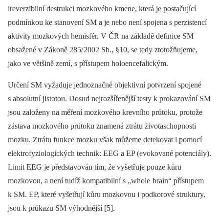
ireverzibilní destrukci mozkového kmene, která je postačující
podmínkou ke stanovení SM a je nebo není spojena s perzistencí
aktivity mozkových hemisfér. V ČR na základě definice SM
obsažené v Zákoně 285/ 2002 Sb., §10, se tedy ztotožňujeme,
jako ve většině zemí, s přístupem holoencefalickým.
Určení SM vyžaduje jednoznačné objektivní potvrzení spojené
s absolutní jistotou. Dosud nejrozšířenější testy k prokazování SM
jsou založeny na měření mozkového krevního průtoku, protože
zástava mozkového průtoku znamená ztrátu životaschopnosti
mozku. Ztrátu funkce mozku však můžeme detekovat i pomocí
elektrofyziologických technik: EEG a EP (evokované potenciály).
Limit EEG je představován tím, že vyšetřuje pouze kůru
mozkovou, a není tudíž kompatibilní s „whole brain“ přístupem
k SM. EP, které vyšetřují kůru mozkovou i podkorové struktury,
jsou k průkazu SM výhodnější [5].