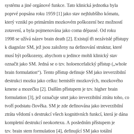
systému a jiné orgánové funkce. Tato klinická jednotka byla
poprvé popsána roku 1959 [1] jako stav nejhlubšího kómatu,
který vznikl po primárním mozkovém poškození bez možností
zotavení, a byla pojmenována jako coma dépassé. Od roku
1998 se užívá název brain death [2]. Existují tři nezávislé přístupy
k dia­gnóze SM, jež jsou založeny na definování struktur, které
musí být poškozeny, abychom u jedince mohli klinický stav
označit jako SM. Jedná se o tzv. holoencefalický přístup („whole
brain formulation“). Tento přístup definuje SM jako ireverzibilní
destrukci mozku jako celku: hemisfér mozkových, mozkového
kmene a mozečku [2]. Dalším přístupem je tzv. higher brain
formulation [3], jež označuje smrt jako ireverzibilní ztrátu toho, co
tvoří podstatu člověka. SM je zde definována jako ireverzibilní
ztráta vědomí s destrukcí všech kognitivních funkcí, která je dána
kompletní destrukcí neokortexu. A posledním přístupem je
tzv. brain stem formulation [4], definující SM jako totální