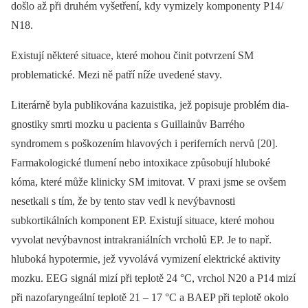
došlo až při druhém vyšetření, kdy vymizely komponenty P14/
N18.
Existují ně­kte­ré situace, které mohou činit potvrzení SM
problematické. Mezi ně patří níže uvedené stavy.
Literárně byla publikována kazuistika, jež popisuje problém dia­
gnostiky smrti mozku u pacienta s Guillainův Barrého
syndromem s poškozením hlavových i periferních nervů [20].
Farmakologické tlumení nebo intoxikace způsobují hluboké
kóma, které může klinicky SM imitovat. V praxi jsme se ovšem
nesetkali s tím, že by tento stav vedl k nevýbavnosti
subkortikálních komponent EP. Existují situace, které mohou
vyvolat nevýbavnost intrakraniálních vrcholů EP. Je to např.
hluboká hypotermie, jež vyvolává vymizení elektrické aktivity
mozku. EEG signál mizí při teplotě 24 °C, vrchol N20 a P14 mizí
při nazofaryngeální teplotě 21 –⁠ 17 °C a BAEP při teplotě okolo