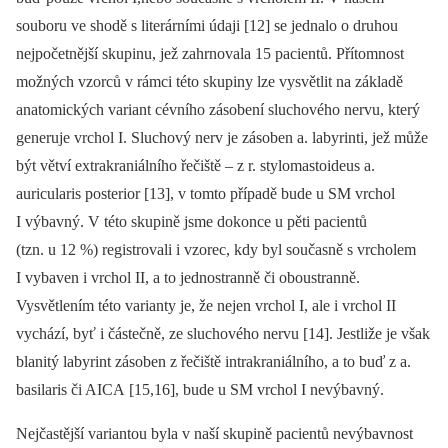
souboru ve shodě s literárními údaji [12] se jednalo o druhou
nejpočetnější skupinu, jež zahrnovala 15 pacientů. Přítomnost
možných vzorců v rámci této skupiny lze vysvětlit na základě
anatomických variant cévního zásobení sluchového nervu, který
generuje vrchol I. Sluchový nerv je zásoben a. labyrinti, jež může
být větví extrakraniálního řečiště –⁠ z r. stylomastoideus a.
auricularis posterior [13], v tomto případě bude u SM vrchol
I výbavný. V této skupině jsme dokonce u pěti pacientů
(tzn. u 12 %) registrovali i vzorec, kdy byl současně s vrcholem
I vybaven i vrchol II, a to jednostranně či oboustranně.
Vysvětlením této varianty je, že nejen vrchol I, ale i vrchol II
vychází, byť i částečně, ze sluchového nervu [14]. Jestliže je však
blanitý labyrint zásoben z řečiště intrakraniálního, a to buď z a.
basilaris či AICA [15,16], bude u SM vrchol I nevýbavný.
Nejčastější variantou byla v naší skupině pacientů nevýbavnost