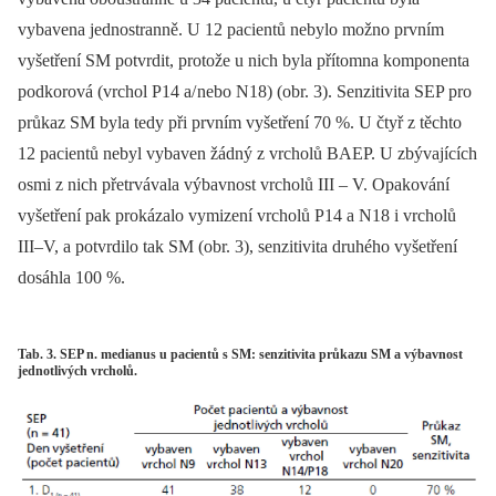
vybavena jednostranně. U 12 pacientů nebylo možno prvním
vyšetření SM potvrdit, protože u nich byla přítomna komponenta
podkorová (vrchol P14 a/ nebo N18) (obr. 3). Senzitivita SEP pro
průkaz SM byla tedy při prvním vyšetření 70 %. U čtyř z těchto
12 pacientů nebyl vybaven žádný z vrcholů BAEP. U zbývajících
osmi z nich přetrvávala výbavnost vrcholů III –⁠ V. Opakování
vyšetření pak prokázalo vymizení vrcholů P14 a N18 i vrcholů
III–V, a potvrdilo tak SM (obr. 3), senzitivita druhého vyšetření
dosáhla 100 %.
Tab. 3. SEP n. medianus u pacientů s SM: senzitivita průkazu SM a výbavnost
jednotlivých vrcholů.