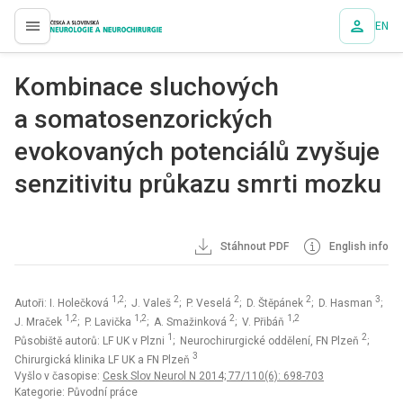
EN
proLékaře.cz
Kombinace sluchových
a somatosenzorických
evokovaných potenciálů zvyšuje
senzitivitu průkazu smrti mozku
Stáhnout PDF
English info
1,2
2
2
2
3
Autoři: I. Holečková
; J. Valeš
; P. Veselá
; D. Štěpánek
; D. Hasman
;
1,2
1,2
2
1,2
J. Mraček
; P. Lavička
; A. Smažinková
; V. Přibáň
1
2
Působiště autorů: LF UK v Plzni
; Neurochirurgické oddělení, FN Plzeň
;
3
Chirurgická klinika LF UK a FN Plzeň
Vyšlo v časopise:
Cesk Slov Neurol N 2014; 77/110(6): 698-703
Kategorie: Původní práce