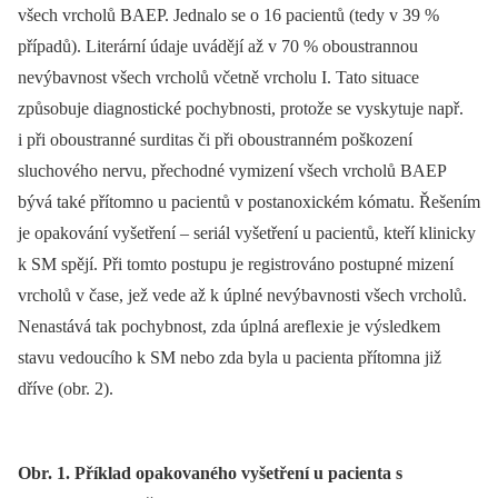
všech vrcholů BAEP. Jednalo se o 16 pacientů (tedy v 39 %
případů). Literární údaje uvádějí až v 70 % oboustrannou
nevýbavnost všech vrcholů včetně vrcholu I. Tato situace
způsobuje dia­gnostické pochybnosti, protože se vyskytuje např.
i při oboustranné surditas či při oboustranném poškození
sluchového nervu, přechodné vymizení všech vrcholů BAEP
bývá také přítomno u pacientů v postanoxickém kómatu. Řešením
je opakování vyšetření –⁠ seriál vyšetření u pacientů, kteří klinicky
k SM spějí. Při tomto postupu je registrováno postupné mizení
vrcholů v čase, jež vede až k úplné nevýbavnosti všech vrcholů.
Nenastává tak pochybnost, zda úplná areflexie je výsledkem
stavu vedoucího k SM nebo zda byla u pacienta přítomna již
dříve (obr. 2).
Obr. 1. Příklad opakovaného vyšetření u pacienta s