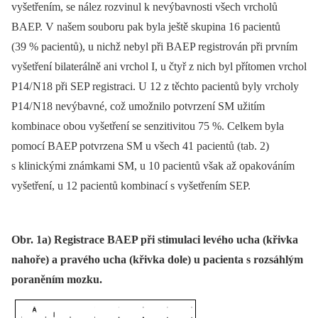
vyšetřením, se nález rozvinul k nevýbavnosti všech vrcholů
BAEP. V našem souboru pak byla ještě skupina 16 pacientů
(39 % pacientů), u nichž nebyl při BAEP registrován při prvním
vyšetření bilaterálně ani vrchol I, u čtyř z nich byl přítomen vrchol
P14/ N18 při SEP registraci. U 12 z těchto pacientů byly vrcholy
P14/ N18 nevýbavné, což umožnilo potvrzení SM užitím
kombinace obou vyšetření se senzitivitou 75 %. Celkem byla
pomocí BAEP potvrzena SM u všech 41 pacientů (tab. 2)
s klinickými známkami SM, u 10 pacientů však až opakováním
vyšetření, u 12 pacientů kombinací s vyšetřením SEP.
Obr. 1a) Registrace BAEP při stimulaci levého ucha (křivka
nahoře) a pravého ucha (křivka dole) u pacienta s rozsáhlým
poraněním mozku.