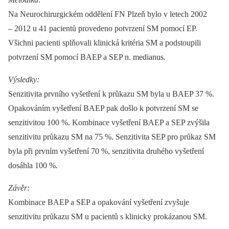
Na Neurochirurgickém oddělení FN Plzeň bylo v letech 2002
–⁠ 2012 u 41 pacientů provedeno potvrzení SM pomocí EP.
Všichni pacienti splňovali klinická kritéria SM a podstoupili
potvrzení SM pomocí BAEP a SEP n. medianus
.
Výsledky:
Senzitivita prvního vyšetření k průkazu SM byla u BAEP 37 %.
Opakováním vyšetření BAEP pak došlo k potvrzení SM se
senzitivitou 100 %. Kombinace vyšetření BAEP a SEP zvýšila
senzitivitu průkazu SM na 75 %. Senzitivita SEP pro průkaz SM
byla při prvním vyšetření 70 %, senzitivita druhého vyšetření
dosáhla 100 %
.
Závěr:
Kombinace BAEP a SEP a opakování vyšetření zvyšuje
senzitivitu průkazu SM u pacientů s klinicky prokázanou SM.