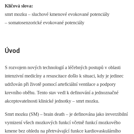
Klíčová slova:
smrt mozku –⁠ sluchové kmenové evokované potenciály
–⁠ somatosenzorické evokované potenciály
Úvod
S rozvojem nových technologií a léčebných postupů v oblasti
intenzivní medicíny a resuscitace došlo k situaci, kdy je jedinec
udržován při životě pomocí arteficiální ventilace a podpory
krevního oběhu. Tento stav vedl k definování a jednoznačné
akceptovatelnosti klinické jednotky –⁠ smrt mozku.
Smrt mozku (SM) –⁠ brain death –⁠ je definována jako ireverzibilní
vymizení všech mozkových funkcí včetně funkcí mozkového
kmene bez ohledu na přetrvávající funkce kardiovaskulárního