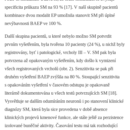
specificita průkazu SM na 93 % [17]. V naší skupině pacientů
kombinace dvou modalit EP umožnila stanovit SM při úplné
nevýbavnosti BAEP ve 100 %.
Další skupina pacientů, u které nebylo možno SM potvrdit
prvním vyšetřením, byla tvořena 10 pacienty (24 %), u nichž byly
registrovány, byť i patologické, vrcholy III –⁠ V. SM pak byla
potvrzena až opakovaným vyšetřením, kdy došlo k vymizení
všech registrovaných vrcholů (obr. 2). Senzitivita se pak při
druhém vyšetření BAEP zvýšila na 80 %. Stoupající senzitivita
s opakováním vyšetření v časovém odstupu je opakovaně
literárně dokumentována u všech testů potvrzujících SM [18].
Vysvětluje se dalším odumíráním neuronů i po stanovení klinické
dia­gnózy SM, která byla sice provedena v době absence
klinických projevů kmenové funkce, ale stále ještě za perzistence
izolované buněčné aktivity. Časování testu má tak rozhodující