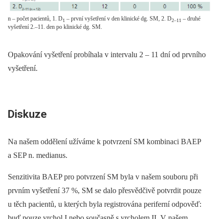
n – počet pacientů, 1. D
– první vyšetření v den klinické dg. SM, 2. D
– druhé
1
2–11
vyšetření 2.–11. den po klinické dg. SM.
Opakování vyšetření probíhala v intervalu 2 –⁠ 11 dní od prvního
vyšetření.
Diskuze
Na našem oddělení užíváme k potvrzení SM kombinaci BAEP
a SEP n. medianus.
Senzitivita BAEP pro potvrzení SM byla v našem souboru při
prvním vyšetření 37 %, SM se dalo přesvědčivě potvrdit pouze
u těch pacientů, u kterých byla registrována periferní odpověď:
buď pouze vrchol I,nebo současně s vrcholem II. V našem