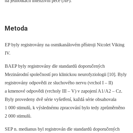
na jednotkách intenzivní péče (JIP).
Metoda
EP byly registrovány na osmikanálovém přístroji Nicolet Viking
IV.
BAEP byly registrovány dle standardů doporučených
Mezinárodní společností pro klinickou neurofyziologii [10]. Byly
registrovány odpovědi ze sluchového nervu (vrchol I –⁠ II)
a kmenové odpovědi (vrcholy III –⁠ V) v zapojení A1/ A2 –⁠ Cz.
Byly provedeny dvě série vyšetření, každá série obsahovala
1 000 stimulů, k výslednému zpracování bylo tedy zprůměrněno
2 000 stimulů.
SEP n. medianus byl registrován dle standardů doporučených