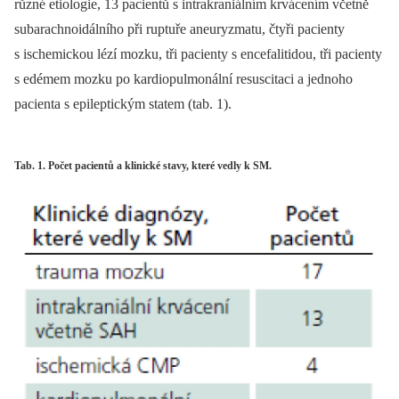
různé etiologie, 13 pacientů s intrakraniálním krvácením včetně
subarachnoidálního při ruptuře aneuryzmatu, čtyři pacienty
s ischemickou lézí mozku, tři pacienty s encefalitidou, tři pacienty
s edémem mozku po kardiopulmonální resuscitaci a jednoho
pacienta s epileptickým statem (tab. 1).
Tab. 1. Počet pacientů a klinické stavy, které vedly k SM.