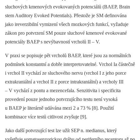
sluchových kmenových evokovaných potenciálů (BAEP, Brain
stem Auditory Evoked Potentials). Přestože je SM definována
jako ireverzibilní vymizení všech mozkových funkcí, vyžaduje
zákon pro potvrzení SM pouze sluchové kmenové evokované
potenciály BAEP s nevýbavností vrcholů II –⁠ V.
V praxi se popisuje pět vrcholů BAEP, které jsou za normálních
podmínek konstantní a dobře interpretovatelné. Vrchol Ia částečně
i vrchol II vychází ze sluchového nervu (vrchol I z jeho porce
extrakraniální a vrchol II z porce intrakraniální) a vrcholy III
–⁠ V vychází z pontu a mezencefala. Senzitivita i specificita
provedení pouze jednoho potvrzujícího testu není vysoká
u BAEP je literárně udávána mezi 2 a 73 % [8]. Použití
kombinace více testů citlivost zvyšuje [9].
Jako další potvrzující test lze užít SEP n. medianus, který
vyšetřuje somatosenzorickou dráhu od periferního receptoru až po