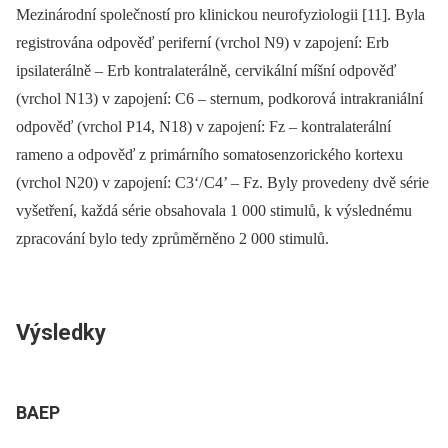
Mezinárodní společností pro klinickou neurofyziologii [11]. Byla
registrována odpověď periferní (vrchol N9) v zapojení: Erb
ipsilaterálně –⁠ Erb kontralaterálně, cervikální míšní odpověď
(vrchol N13) v zapojení: C6 –⁠ sternum, podkorová intrakraniální
odpověď (vrchol P14, N18) v zapojení: Fz –⁠ kontralaterální
rameno a odpověď z primárního somatosenzorického kortexu
(vrchol N20) v zapojení: C3‘/ C4’ –⁠ Fz. Byly provedeny dvě série
vyšetření, každá série obsahovala 1 000 stimulů, k výslednému
zpracování bylo tedy zprůměrněno 2 000 stimulů.
Výsledky
BAEP