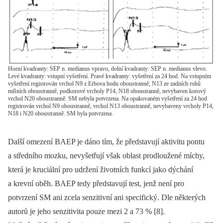
Horní kvadranty: SEP n. medianus vpravo, dolní kvadranty: SEP n. medianus vlevo.
Levé kvadranty: vstupní vyšetření. Pravé kvadranty: vyšetření za 24 hod. Na vstupním
vyšetření registrován vrchol N9 z Erbova bodu oboustranně, N13 ze zadních rohů
míšních oboustranně, podkorové vrcholy P14, N18 oboustranně, nevybaven korový
vrchol N20 oboustranně. SM nebyla potvrzena. Na opakovaném vyšetření za 24 hod
registrován vrchol N9 oboustranně, vrchol N13 oboustranně, nevybaveny vrcholy P14,
N18 i N20 oboustranně. SM byla potvrzena.
Další omezení BAEP je dáno tím, že představují aktivitu pontu
a středního mozku, nevyšetřují však oblast prodloužené míchy,
která je kruciální pro udržení životních funkcí jako dýchání
a krevní oběh. BAEP tedy představují test, jenž není pro
potvrzení SM ani zcela senzitivní ani specifický. Dle ně­kte­rých
autorů je jeho senzitivita pouze mezi 2 a 73 % [8].