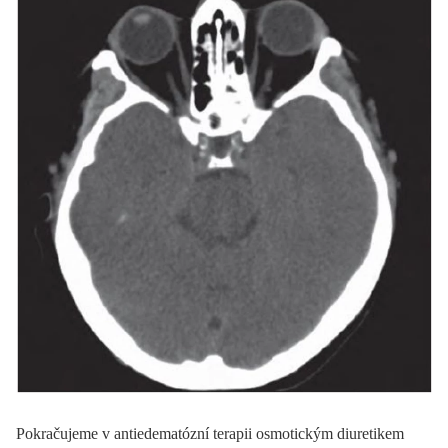
Pokračujeme v antiedematózní terapii osmotickým diuretikem