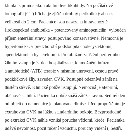
kliniku s primoatakou akutní divertikulitidy. Na počítačové
tomografii (CT) břicha je zjištěn drobný perikolický absces
velikosti do 2 cm. Pa­cientce jsou nasazena intravenózně
širokospektrá antibio­tika –⁠ potencovaný aminopenicilin, vyloučen
příjem enterální stravy, postupováno konzervativně. Nemocná je
hypertonička, v předchorobí podstoupila cholecystektomii,
apendektomii a hysterek­tomii. Pro obtížné zajištění periferního
žilního vstupu je 3. den hospitalizace, k umožnění infuzní
a antibio­tické (ATB) terapie v místním umrtvení, cestou pravé
podklíčkové žíly, zaveden CVK. Postupně odeznívá zánět na
tlustém střevě. Klinické potíže ustupují. Nemocná je afebrilní,
oběhově stabilní. Pa­cientka dobře snáší zátěž stravou. Sedmý den
od přijetí do nemocnice je plánována dimise. Před propuštěním je
extrahován CVK na lůžku standardního pokoje. Bezprostředně
po extrakci CVK náhle vzniká porucha vědomí, křeče. Pa­cientka
udává nevolnost, pocit fučení vzduchu, poruchy vidění („Sestři,