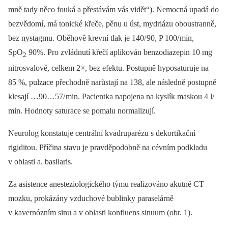
mně tady něco fouká a přestávám vás vidět“). Nemocná upadá do
bezvědomí, má tonické křeče, pěnu u úst, mydriázu oboustranně,
bez nystagmu. Oběhově krevní tlak je 140/ 90, P 100/ min,
SpO
90%. Pro zvládnutí křečí aplikován benzodiazepin 10 mg
2
nitrosvalově, celkem 2×, bez efektu. Postupně hyposaturuje na
85 %, pulzace přechodně narůstají na 138, ale následně postupně
klesají …90…57/ min. Pa­cientka napojena na kyslík maskou 4 l/
min. Hodnoty saturace se pomalu normalizují.
Neurolog konstatuje centrální kvadruparézu s dekortikační
rigiditou. Příčina stavu je pravděpodobně na cévním podkladu
v oblasti a. basilaris.
Za asistence anesteziologického týmu realizováno akutně CT
mozku, prokázány vzduchové bublinky paraselárně
v kavernózním sinu a v oblasti konfluens sinuum (obr. 1).