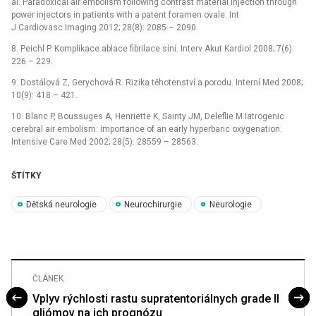
al. Paradoxical air embolism following contrast material injection through
power injectors in patients with a patent foramen ovale. Int
J Cardiovasc Imaging 2012; 28(8): 2085 –⁠ 2090.
8. Peichl P. Komplikace ablace fibrilace síní. Interv Akut Kardiol 2008; 7(6):
226 –⁠ 229.
9. Dostálová Z, Gerychová R. Rizika těhotenství a porodu. Interní Med 2008;
10(9): 418 –⁠ 421.
10. Blanc P, Boussuges A, Henriette K, Sainty JM, Deleflie M.Iatrogenic
cerebral air embolism: importance of an early hyperbaric oxygenation.
Intensive Care Med 2002; 28(5): 28559 –⁠ 28563.
ŠTÍTKY
Dětská neurologie
Neurochirurgie
Neurologie
ČLÁNEK
Vplyv rýchlosti rastu supratentoriálnych grade II
gliómov na ich prognózu