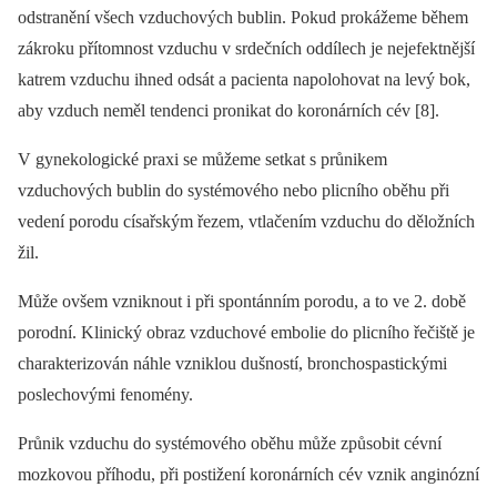
odstranění všech vzduchových bublin. Pokud prokážeme během
zákroku přítomnost vzduchu v srdečních oddílech je nejefektnější
katrem vzduchu ihned odsát a pa­cienta napolohovat na levý bok,
aby vzduch neměl tendenci pronikat do koronárních cév [8].
V gynekologické praxi se můžeme setkat s průnikem
vzduchových bublin do systémového nebo plicního oběhu při
vedení porodu císařským řezem, vtlačením vzduchu do děložních
žil.
Může ovšem vzniknout i při spontánním porodu, a to ve 2. době
porodní. Klinický obraz vzduchové embolie do plicního řečiště je
charakterizován náhle vzniklou dušností, bronchospastickými
poslechovými fenomény.
Průnik vzduchu do systémového oběhu může způsobit cévní
mozkovou příhodu, při postižení koronárních cév vznik anginózní