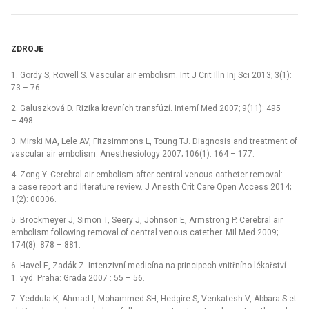
ZDROJE
1. Gordy S, Rowell S. Vascular air embolism. Int J Crit Illn Inj Sci 2013; 3(1):
73 –⁠ 76.
2. Galuszková D. Rizika krevních transfúzí. Interní Med 2007; 9(11): 495
–⁠ 498.
3. Mirski MA, Lele AV, Fitzsimmons L, Toung TJ. Dia­gnosis and treatment of
vascular air embolism. Anesthesiology 2007; 106(1): 164 –⁠ 177.
4. Zong Y. Cerebral air embolism after central venous catheter removal:
a case report and literature review. J Anesth Crit Care Open Access 2014;
1(2): 00006.
5. Brockmeyer J, Simon T, Seery J, Johnson E, Armstrong P. Cerebral air
embolism following removal of central venous catether. Mil Med 2009;
174(8): 878 –⁠ 881.
6. Havel E, Zadák Z. Intenzivní medicína na principech vnitřního lékařství.
1. vyd. Praha: Grada 2007 : 55 –⁠ 56.
7. Yeddula K, Ahmad I, Mohammed SH, Hedgire S, Venkatesh V, Abbara S et