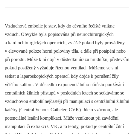
Vzduchová embolie je stav, kdy do cévního řečiště vnikne
vzduch. Obvykle byla popisována při neurochirurgických
a kardiochirurgických operacích, zvláště pokud byly prováděny
v elevované poloze horní poloviny těla, a dále při potápění nebo
při porodu. Může k ní dojít v důsledku úrazu hrudníku, především
pokud postižený vyžaduje řízenou ventilaci. Můžeme se s ní
setkat u laparoskopických operací, kdy dojde k porušení žíly
většího kalibru. V důsledku exponenciálního nárůstu používání
centrálních žilních přístupů v posledních letech se setkáváme se
vzduchovou embolií nejčastěji při manipulaci s centrálními žilními
katétry (Central Venous Catheter; CVK). Jde o vzácnou, ale
potenciálně letální komplikaci. Může vzniknout při zavádění,
manipulaci či extrakci CVK, a to tehdy, pokud je centrální žilní