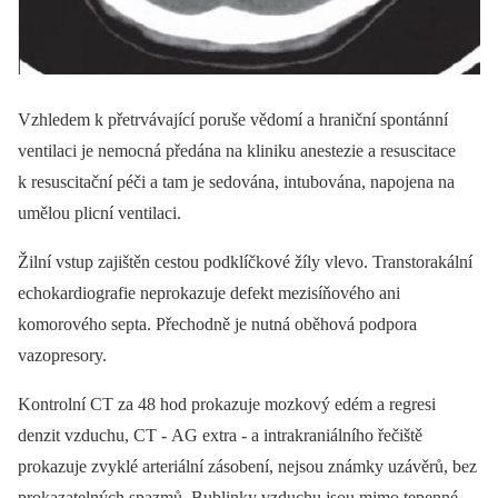
Vzhledem k přetrvávající poruše vědomí a hraniční spontánní
ventilaci je nemocná předána na kliniku anestezie a resuscitace
k resuscitační péči a tam je sedována, intubována, napojena na
umělou plicní ventilaci.
Žilní vstup zajištěn cestou podklíčkové žíly vlevo. Transtorakální
echokardiografie neprokazuje defekt mezisíňového ani
komorového septa. Přechodně je nutná oběhová podpora
vazopresory.
Kontrolní CT za 48 hod prokazuje mozkový edém a regresi
denzit vzduchu, CT ‑⁠ AG extra ‑⁠ a intrakraniálního řečiště
prokazuje zvyklé arteriální zásobení, nejsou známky uzávěrů, bez
prokazatelných spazmů. Bublinky vzduchu jsou mimo tepenné