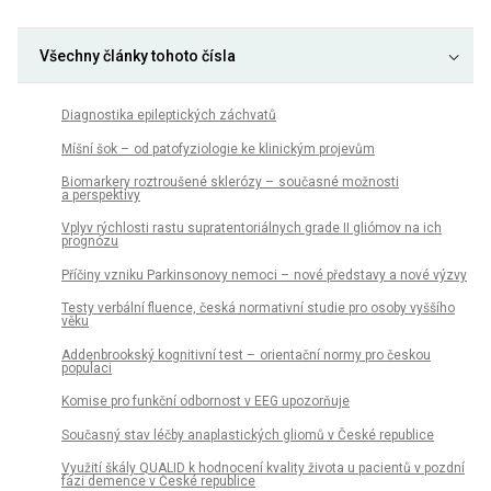
Všechny články tohoto čísla
Dia­gnostika epileptických záchvatů
Míšní šok – od patofyziologie ke klinickým projevům
Biomarkery roztroušené sklerózy – současné možnosti
a perspektivy
Vplyv rýchlosti rastu supratentoriálnych grade II gliómov na ich
prognózu
Příčiny vzniku Parkinsonovy nemoci – nové představy a nové výzvy
Testy verbální fluence, česká normativní studie pro osoby vyššího
věku
Addenbrookský kognitivní test – orientační normy pro českou
populaci
Komise pro funkční odbornost v EEG upozorňuje
Současný stav léčby anaplastických gliomů v České republice
Využití škály QUALID k hodnocení kvality života u pa­cientů v pozdní
fázi demence v České republice