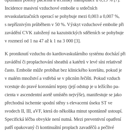
Incidence masivní vzduchové embolie u srdečních
revaskularizačních operací se pohybuje mezi 0,003 a 0,007 %,
s nepříznivým průběhem v 50 %. Výskyt vzduchové embolie při
zavádění CVK založený na kazuistických sděleních se pohybuje
v rozmezí od 1 na 47 až k 1 na 3 000 [3].
K proniknutí vzduchu do kardiovaskulárního systému dochází při
zavádění či proplachování sheathů a katétrů v levé síni relativně
často. Embolie může probíhat bez klinického korelátu, pokud je
v malém množství a vstřebá se v plicním řečišti. Pokud vzduch
vcestuje do pravé koronární tepny (její odstup je u ležícího pa­
cienta v ascendentní aortě umístěn nejvýše), manifestuje se jako
přechodná ischemie spodní stěny s elevacemi úseku ST ve
svodech II, III, aVF, která do několika minut spontánně ustoupí.
Specifická léčba obvykle není nutná. Mezi preventivní opatření
patří opakovaný či kontinuální proplach zavaděčů a pečlivé