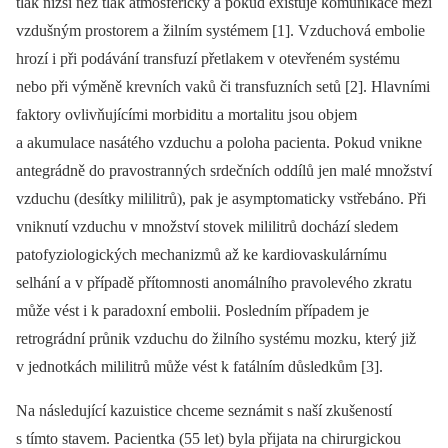
tlak nižší než tlak atmosférický a pokud existuje komunikace mezi
vzdušným prostorem a žilním systémem [1]. Vzduchová embolie
hrozí i při podávání transfuzí přetlakem v otevřeném systému
nebo při výměně krevních vaků či transfuzních setů [2]. Hlavními
faktory ovlivňujícími morbiditu a mortalitu jsou objem
a akumulace nasátého vzduchu a poloha pa­cienta. Pokud vnikne
antegrádně do pravostranných srdečních oddílů jen malé množství
vzduchu (desítky mililitrů), pak je asymp­tomaticky vstřebáno. Při
vniknutí vzduchu v množství stovek mililitrů dochází sledem
patofyziologických mechanizmů až ke kardiovaskulárnímu
selhání a v případě přítomnosti anomálního pravolevého zkratu
může vést i k paradoxní embolii. Posledním případem je
retrográdní průnik vzduchu do žilního systému mozku, který již
v jednotkách mililitrů může vést k fatálním důsledkům [3].
Na následující kazuistice chceme seznámit s naší zkušeností
s tímto stavem. Pa­cientka (55 let) byla přijata na chirurgickou