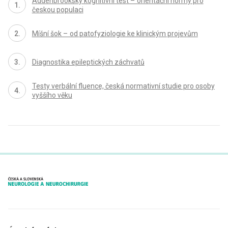
Addenbrookský kognitivní test – orientační normy pro
českou populaci
Míšní šok – od patofyziologie ke klinickým projevům
Dia­gnostika epileptických záchvatů
Testy verbální fluence, česká normativní studie pro osoby
vyššího věku
proLékaře.cz