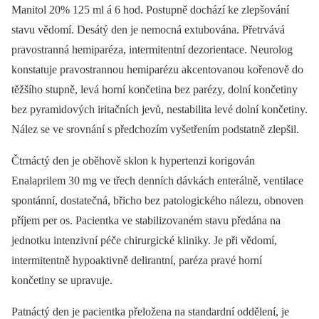
Manitol 20% 125 ml á 6 hod. Postupně dochází ke zlepšování
stavu vědomí. Desátý den je nemocná extubována. Přetrvává
pravostranná hemiparéza, intermitentní dezorientace. Neurolog
konstatuje pravostrannou hemiparézu akcentovanou kořenově do
těžšího stupně, levá horní končetina bez parézy, dolní končetiny
bez pyramidových iritačních jevů, nestabilita levé dolní končetiny.
Nález se ve srovnání s předchozím vyšetřením podstatně zlepšil.
Čtrnáctý den je oběhově sklon k hypertenzi korigován
Enalaprilem 30 mg ve třech denních dávkách enterálně, ventilace
spontánní, dostatečná, břicho bez patologického nálezu, obnoven
příjem per os. Pa­cientka ve stabilizovaném stavu předána na
jednotku intenzivní péče chirurgické kliniky. Je při vědomí,
intermitentně hypoaktivně delirantní, paréza pravé horní
končetiny se upravuje.
Patnáctý den je pa­cientka přeložena na standardní oddělení, je