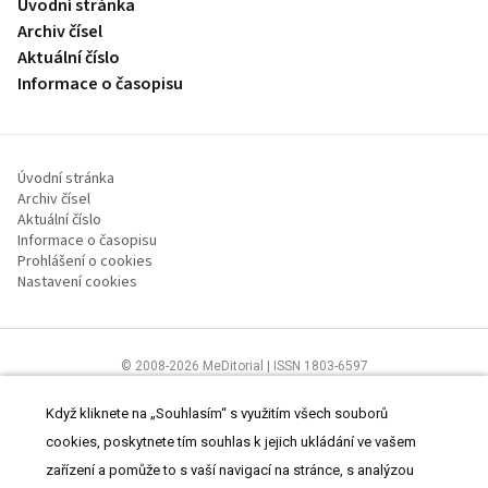
Úvodní stránka
Archiv čísel
Aktuální číslo
Informace o časopisu
Úvodní stránka
Archiv čísel
Aktuální číslo
Informace o časopisu
Prohlášení o cookies
Nastavení cookies
© 2008-2026 MeDitorial | ISSN 1803-6597
Stránky proLékaře.cz jsou určeny výhradně odborníkům ve
zdravotnictví.
Čtěte prohlášení
a
Zásady zpracování osobních údajů
.
Když kliknete na „Souhlasím“ s využitím všech souborů
cookies, poskytnete tím souhlas k jejich ukládání ve vašem
zařízení a pomůže to s vaší navigací na stránce, s analýzou