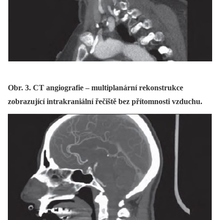
Obr. 3. CT angiografie – multiplanární rekonstrukce
zobrazující intrakraniální řečiště bez přítomnosti vzduchu.