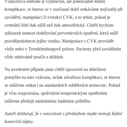
Vzduchová embolie je výjimečná, ale potenciálně letální
komplikace, se kterou se v současné době setkáváme nejčastěji při
zavádění, manipulaci či extrakci CVK, a to tehdy, pokud je
centrální žilní tlak nižší než tlak atmosférický. Chtěli bychom
zdůraznit nutnost dodržování preventivních opatření, která sníží
pravděpodobnost jejího vzniku. Manipulace s CVK provádět
vleže nebo v Trendelenburgově poloze. Pa­cienty před zaváděním
vždy adekvátně poučit a uklidnit.
Na uvedeném případu jsme chtěli upozornit na důležitost
pomýšlet na tuto vzácnou, avšak závažnou komplikaci, se kterou
se můžeme setkat i na standardních odděleních nemocnic. Pokud
je včas rozpoznána, správnými terapeutickými opatřeními
můžeme předejít následnému fatálnímu průběhu.
Autoři deklarují, že v souvislosti s předmětem studie nemají žádné
komerční zájmy.