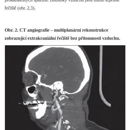
řečiště (obr. 2,3).
Obr. 2. CT angiografie – multiplanární rekonstrukce
zobrazující extrakraniální řečiště bez přítomnosti vzduchu.