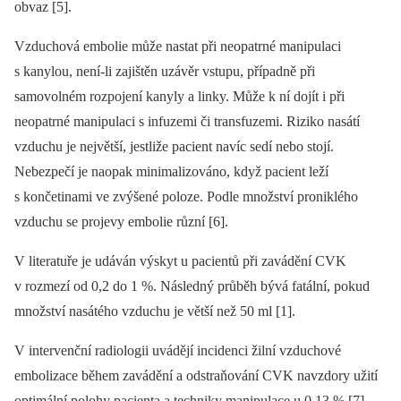
obvaz [5].
Vzduchová embolie může nastat při neopatrné manipulaci
s kanylou, není‑li zajištěn uzávěr vstupu, případně při
samovolném rozpojení kanyly a linky. Může k ní dojít i při
neopatrné manipulaci s infuzemi či transfuzemi. Riziko nasátí
vzduchu je největší, jestliže pa­cient navíc sedí nebo stojí.
Nebezpečí je naopak minimalizováno, když pa­cient leží
s končetinami ve zvýšené poloze. Podle množství proniklého
vzduchu se projevy embolie různí [6].
V literatuře je udáván výskyt u pa­cientů při zavádění CVK
v rozmezí od 0,2 do 1 %. Následný průběh bývá fatální, pokud
množství nasátého vzduchu je větší než 50 ml [1].
V intervenční radiologii uvádějí incidenci žilní vzduchové
embolizace během zavádění a odstraňování CVK navzdory užití
optimální polohy pa­cienta a techniky manipulace u 0,13 % [7].