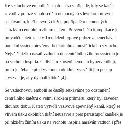
Ke vzduchové embolii často dochází v případě, kdy se katétr
zavádí v poloze v polosedě u nemocných s levokomorovým
selháváním, kteří nevydrží ležet, popřípadě u nemocných
s nízkým centrálním žilním tlakem. Prevencí této komplikace je
provádět katetrizace v Trendelenburgově poloze a nenechávat
punkční systém otevřený do okolního atmosférického vzduchu.
Největší riziko nasátí vzduchu do centrálního žilního systému je
na vrcholu inspiria. Citliví a rozrušení nemocní hyperventilují,
proto je třeba je před výkonem uklidnit, vysvětlit jim postup
a vyzvat je, aby dýchali klidně [4].
Se vzduchovou embolií se častěji setkáváme po odstranění
centrálního katétru o velmi širokém průměru, který byl zaveden
dlouhou dobu. Katétr vytvoří vazivově zpevněný kanál, který se
vlivem tlaku okolních tkání neuzavře a přes perzistující kanálek je
při nízkém žilním tlaku na vrcholu inspiria nasáván vzduch i přes