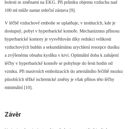
bolesti se změnami na EKG. Při průniku objemu vzduchu nad
100 ml může nastat srdeční zástava [9].
V léčbě vzduchové embolie se uplatňuje, v institucích, kde je
dostupný, pobyt v hyperbarické komoře. Mechanizmus přínosu
hyperbarické komory je vysvětlován díky redukci velikosti
vzduchových bublin a sekundárnímu urychlení resorpce dusíku
a zvýšenému obsahu kyslíku v krvi. Optimální doba k zahájení
léčby v hyperbarické komoře se pohybuje do šesti hodin od
vzniku. Při masivních embolizacích do arteriálního řečiště mozku
působících těžké ischemické změny je však přínos této léčby
minimální [10].
Závěr