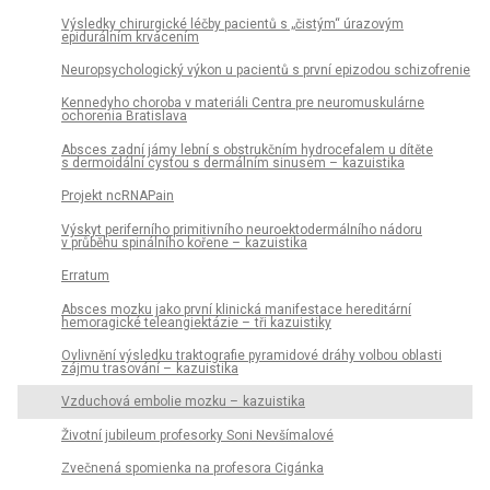
Výsledky chirurgické léčby pa­cientů s „čistým“ úrazovým
epidurálním krvácením
Neuropsychologický výkon u pacientů s první epizodou schizofrenie
Kennedyho choroba v materiáli Centra pre neuromuskulárne
ochorenia Bratislava
Absces zadní jámy lební s obstrukčním hydrocefalem u dítěte
s dermoidální cystou s dermálním sinusem – kazuistika
Projekt ncRNAPain
Výskyt periferního primitivního neuroektodermálního nádoru
v průběhu spinálního kořene – kazuistika
Erratum
Absces mozku jako první klinická manifestace hereditární
hemoragické teleangiektázie – tři kazuistiky
Ovlivnění výsledku traktografie pyramidové dráhy volbou oblasti
zájmu trasování – kazuistika
Vzduchová embolie mozku – kazuistika
Životní jubileum profesorky Soni Nevšímalové
Zvečnená spomienka na profesora Cigánka