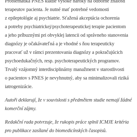
Problematika PNES kladie vysoké nároky na odborné znalosti
terapeutov pa­cienta. Je nutné mať potrebné vedomosti
z epileptológie aj psychiatrie. Sťažená akceptácia ochorenia
a potreby psychiatrickej/
psychoterapeutickej terapie pa­cientom
a jeho príbuznými pri obvyklej latencii od správneho stanovenia
dia­gnózy je očakávateľná a je vhodné s ňou terapeuticky
pracovať už v rámci prezentovania dia­gnózy a pokračujú­cich
psychoedukačných, resp. psychoterapeutických programov.
Trvalý vzájomný interdisciplinárny manažment v starostlivosti
o pa­cientov s PNES je nevyhnutný, aby sa minimalizovali riziká
iatrogenizácie.
Autoři deklarují, že v souvislosti s předmětem studie nemají žádné
komerční zájmy.
Redakční rada potvrzuje, že rukopis práce splnil ICMJE kritéria
pro publikace zasílané do biomedicínských časopisů.