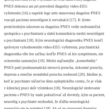
PNES dokonca ani pri potvrdení dia­gnózy video-EEG
vyšetrením [16] a napriek lege artis stanovenej dia­gnóze PNES
vracajú pa­cienta neurológom k reevaluácii [17]. K týmto
protichodným názorom na dia­gnózu PNES vedie nedostatočná
spolupráca s psychiatrami a slabá komunikácia medzi neurológmi
a psychiatrami [18]. Kým neurologická dia­gnostika PNES končí
správnym vyhodnotením video-EEG vyšetrenia, psychiatrická
dia­gnostika ešte len začína; keďže PNES sú len symptómom, nie
ochorením samotným [19]. Medzi najčastejšie „komorbidity“
PNES patrí posttraumatická stresová porucha, úzkostné poruchy,
depresia a emočne nestabilná porucha osobnosti [20]. Ideálne je,
keď je psychiater súčasťou tímu epileptického centra, čo je však
v klinickej praxi skôr výnimkou [18]. Neurologické sledovanie
pa­cienta s PNES by malo pokračovať až dovtedy, kým sa pa­cient,
neurológ a psychiater nezhodnú, že ďalšia neurologická
supervízia nie je potrebná [18]. Ak sú po stanovení dia­gnózy