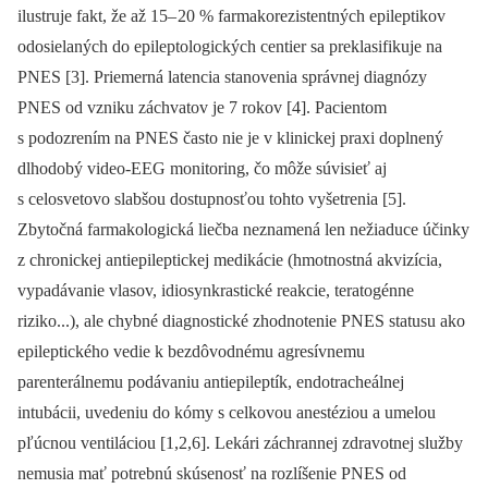
ilustruje fakt, že až 15–
20 % farmakorezistentných epileptikov
odosielaných do epileptologických centier sa preklasifikuje na
PNES [3]. Priemerná latencia stanovenia správnej dia­gnózy
PNES od vzniku záchvatov je 7 rokov [4]. Pa­cientom
s podozrením na PNES často nie je v klinickej praxi doplnený
dlhodobý video-EEG monitoring, čo môže súvisieť aj
s celosvetovo slabšou dostupnosťou tohto vyšetrenia [5].
Zbytočná farmakologická liečba neznamená len nežiaduce účinky
z chronickej antiepileptickej medikácie (hmotnostná akvizícia,
vypadávanie vlasov, idiosynkrastické reakcie, teratogén­ne
riziko...), ale chybné dia­gnostické zhodnotenie PNES statusu ako
epileptického vedie k bezdôvodnému agresívnemu
parenterálnemu podávaniu antiepileptík, endotracheálnej
intubácii, uvedeniu do kómy s celkovou anestéziou a umelou
pľúcnou ventiláciou [1,2,6]. Lekári záchran­nej zdravotnej služby
nemusia mať potrebnú skúsenosť na rozlíšenie PNES od