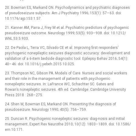
20. Bowman ES, Markand ON. Psychodynamics and psychiatric dia­gnoses
of pseudoseizure subjects. Am J Psychiatry 1996; 153(1): 57–
63. doi:
10.1176/
ajp.153.1.57.
21. Kan­ner AM, Par­ra J, Frey M et al. Psychiatric predictors of psychogenic
pseudoseizure outcome. Neurology 1999; 53(5): 933–
938. doi: 10.1212/
WNL.53.5.933.
22. De Paola L, Ter­ra VC, Silvado CE et al. Improv­­ing first responders’
psychogenic nonepileptic seizures dia­gnostic accuracy: development and
validation of a 6-item bedside dia­gnostic tool. Epilepsy Behav 2016; 54(1):
40–
46. doi: 10.1016/
j.yebeh.2015.10.025.
23. Thompson NC, Gibson PA. Models of Care. Nurses and social workers
and their role in the management of patients with psychogenic
nonepileptic seizures. In: LaFrance WC, Schachter SC. Gates and
Rowan’s nonepileptic seizures. 4th ed. Cambridge: Cambridge University
Press 2018 : 268–
275.
24. Shen W, Bowman ES, Markand ON. Present­­ing the dia­gnosis of
pseudoseizure. Neurology 1990; 40(5): 756–
759.
25. Duncan R. Psychogenic nonepileptic seizures: dia­g­­-nosis and initial
management. Expert Rev Neurothe 2010; 10(12): 1803–
1809. doi: 10.1586/
ern.10.171.