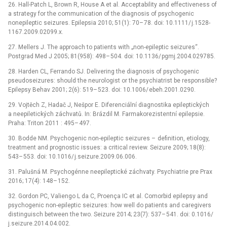
26. Hal­l-Patch L, Brown R, House A et al. Acceptability and ef­fectiveness of
a strategy for the com­munication of the dia­gnosis of psychogenic
nonepileptic seizures. Epilepsia 2010; 51(1): 70–
78. doi: 10.1111/
j.1528-
1167.2009.02099.x.
27. Mel­lers J. The approach to patients with „non-epileptic seizures“.
Postgrad Med J 2005; 81(958): 498–
504. doi: 10.1136/
pgmj.2004.029785.
28. Harden CL, Fer­rando SJ. Deliver­­ing the dia­g­nosis of psychogenic
pseudoseizures: should the neurologist or the psychiatrist be responsible?
Epilepsy Behav 2001; 2(6): 519–
523. doi: 10.1006/
ebeh.2001.0290.
29. Vojtěch Z, Hadač J, Nešpor E. Diferenciální dia­gnostika epileptických
a neepiletických záchvatů. In: Brázdil M. Farmakorezistentní epilepsie.
Praha: Triton 2011 : 495–
497.
30. Bodde NM. Psychogenic non-epileptic seizures –
definition, etiology,
treatment and prognostic is­sues: a critical review. Seizure 2009; 18(8):
543–
553. doi: 10.1016/
j.seizure.2009.06.006.
31. Palušná M. Psychogén­ne neepileptické záchvaty. Psychiatrie pre Prax
2016; 17(4): 148–
152.
32. Gordon PC, Valiengo L da C, Proença IC et al. Comorbid epilepsy and
psychogenic non-epileptic seizures: how well do patients and caregivers
distinguisch between the two. Seizure 2014; 23(7): 537–
541. doi: 0.1016/
j.seizure.2014.04.002.