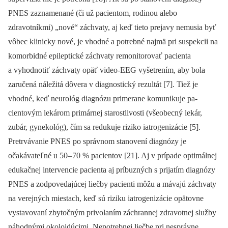
PNES zaznamenané (či už pa­cientom, rodinou alebo
zdravotníkmi) „nové“ záchvaty, aj keď tieto prejavy nemusia byť
vôbec klinicky nové, je vhodné a potrebné najmä pri suspekcii na
komorbidné epileptické záchvaty remonitorovať pa­cienta
a vyhodnotiť záchvaty opäť video-EEG vyšetrením, aby bola
zaručená náležitá dôvera v dia­gnostický rezultát [7]. Tiež je
vhodné, keď neurológ dia­gnózu primerane komunikuje pa­
cientovým lekárom primárnej starostlivosti (všeobecný lekár,
zubár, gynekológ), čím sa redukuje riziko iatrogenizácie [5].
Pretrvávanie PNES po správnom stanovení dia­gnózy je
očakávateľné u 50–
70 % pa­cientov [21]. Aj v prípade optimálnej
edukačnej intervencie pa­cienta aj príbuzných s prijatím dia­gnózy
PNES a zodpovedajúcej liečby pa­cienti môžu a mávajú záchvaty
na verejných miestach, keď sú riziku iatrogenizácie opätovne
vystavovaní zbytočným privolaním záchran­nej zdravotnej služby
náhodnými okoloidúcimi. Nepotrebnej liečbe pri nesprávne