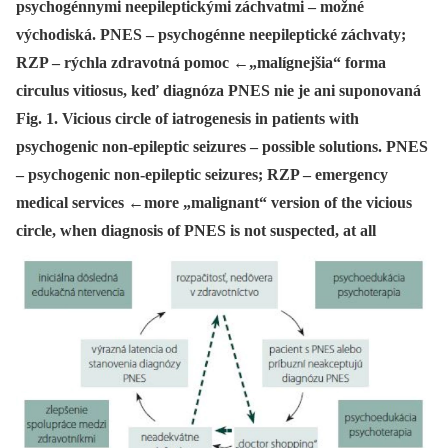
psychogénnymi neepileptickými záchvatmi – možné
východiská. PNES – psychogénne neepileptické záchvaty;
RZP – rýchla zdravotná pomoc ←„malígnejšia“ forma
circulus vitiosus, keď diagnóza PNES nie je ani suponovaná
Fig. 1. Vicious circle of iatrogenesis in patients with
psychogenic non-epileptic seizures – possible solutions. PNES
– psychogenic non-epileptic seizures; RZP – emergency
medical services ←more „malignant“ version of the vicious
circle, when diagnosis of PNES is not suspected, at all