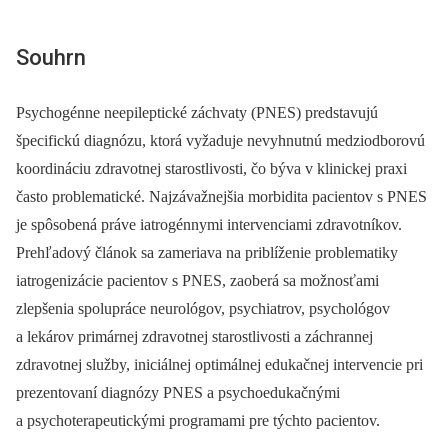
Souhrn
Psychogén­ne neepileptické záchvaty (PNES) predstavujú
špecifickú dia­gnózu, ktorá vyžaduje nevyhnutnú medziodborovú
koordináciu zdravotnej starostlivosti, čo býva v klinickej praxi
často problematické. Najzávažnejšia morbidita pa­cientov s PNES
je spôsobená práve iatrogén­nymi intervenciami zdravotníkov.
Prehľadový článok sa zameriava na priblíženie problematiky
iatrogenizácie pa­cientov s PNES, zaoberá sa možnosťami
zlepšenia spolupráce neurológov, psychiatrov, psychológov
a lekárov primárnej zdravotnej starostlivosti a záchran­nej
zdravotnej služby, iniciálnej optimálnej edukačnej intervencie pri
prezentovaní dia­gnózy PNES a psychoedukačnými
a psychoterapeutickými programami pre týchto pa­cientov.