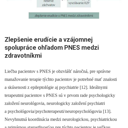
Zlepšenie erudície a vzájomnej
spolupráce ohľadom PNES medzi
zdravotníkmi
Liečba pa­cientov s PNES je obzvlášť náročná, pre správne
manažovanie terapie týchto pa­cientov je potrebné mať znalosti
a skúsenosti z epileptológie aj psychiatrie [12]. Ideálnymi
terapeutmi pa­cientov s PNES sú v prvom rade psychologicky
založení neurológovia, neurologicky založení psychiatri
a psychológovia/
psychoterapeuti/
neuropsychológovia [13].
Nevyhnutná koordinácia medzi neurologickou, psychiatrickou
a primárnou starostlivosťou pre týchto pa­cientov je veľkou