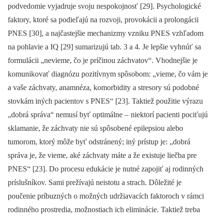
podvedomie vyjadruje svoju nespokojnosť [29]. Psychologické
faktory, ktoré sa podieľajú na rozvoji, provokácii a prolongácii
PNES [30], a najčastejšie mechanizmy vzniku PNES vzhľadom
na pohlavie a IQ [29] sumarizujú tab. 3 a 4. Je lepšie vyhnúť sa
formulácii „nevieme, čo je príčinou záchvatov“. Vhodnejšie je
komunikovať dia­gnózu pozitívnym spôsobom: „vieme, čo vám je
a vaše záchvaty, anamnéza, komorbidity a stresory sú podobné
stovkám iných pa­cientov s PNES“ [23]. Taktiež použitie výrazu
„dobrá správa“ nemusí byť optimálne –
niektorí pa­cienti pociťujú
sklamanie, že záchvaty nie sú spôsobené epilepsiou alebo
tumorom, ktorý môže byť odstránený; iný prístup je: „dobrá
správa je, že vieme, aké záchvaty máte a že existuje liečba pre
PNES“ [23]. Do procesu edukácie je nutné zapojiť aj rodin­ných
príslušníkov. Sami prežívajú neistotu a strach. Dôležité je
poučenie príbuzných o možných udržiavacích faktoroch v rámci
rodin­ného prostredia, možnostiach ich eliminácie. Taktiež treba