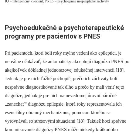
IQ – inteligenčný kvocient; PNES – psychogénne neepileptické záchvaty
Psychoedukačné a psychoterapeutické
programy pre pa­cientov s PNES
Pri pa­cientoch, ktorí boli roky mylne vedení ako epileptici, je
nereálne očakávať, že automaticky akceptujú dia­gnózu PNES po
akejkoľvek dôkladnej jednorazovej edukačnej intervencii [18].
Jednak je pre nich ťažké pochopiť, prečo ich záchvaty boli
nesprávne dia­gnostikované tak dlho a prečo by mali veriť tejto
dia­gnóze, jednak je pre nich na nevedomej úrovni náročné
„zanechať“ dia­gnózu epilepsie, ktorá roky reprezentovala ich
esenciálny obran­ný mechanizmus, pomocou ktorého sa
vyrovnávali so stresovými situáciami [18]. Taktiež hoci správne
komunikovanie dia­gnózy PNES môže niekedy krátkodobo