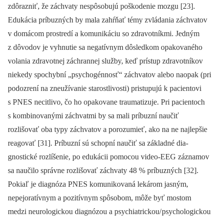
zdôrazniť, že záchvaty nespôsobujú poškodenie mozgu [23].
Edukácia príbuzných by mala zahŕňať témy zvládania záchvatov
v domácom prostredí a komunikáciu so zdravotníkmi. Jedným
z dôvodov je vyhnutie sa negatívnym dôsledkom opakovaného
volania zdravotnej záchran­nej služby, keď prístup zdravotníkov
niekedy spochybní „psychogén­nosť“ záchvatov alebo naopak (pri
podozrení na zneužívanie starostlivosti) pristupujú k pa­cientovi
s PNES necitlivo, čo ho opakovane traumatizuje. Pri pa­cientoch
s kombinovanými záchvatmi by sa mali príbuzní naučiť
rozlišovať oba typy záchvatov a porozumieť, ako na ne najlepšie
reagovať [31]. Príbuzní sú schopní naučiť sa základné dia­
gnostické rozlíšenie, po edukácii pomocou video-EEG záznamov
sa naučilo správne rozlišovať záchvaty 48 % príbuzných [32].
Pokiaľ je dia­gnóza PNES komunikovaná lekárom jasným,
nepejoratívnym a pozitívnym spôsobom, môže byť mostom
medzi neurologickou dia­gnózou a psychiatrickou/
psychologickou