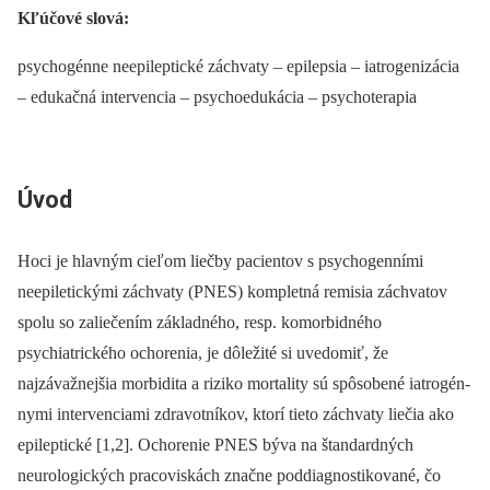
Kľúčové slová:
psychogénne neepileptické záchvaty –⁠ epilepsia –⁠ iatrogenizácia
–⁠ edukačná intervencia –⁠ psychoedukácia –⁠ psychoterapia
Úvod
Hoci je hlavným cieľom liečby pa­cientov s psychogen­ními
neepiletickými záchvaty (PNES) kompletná remisia záchvatov
spolu so zaliečením základného, resp. komorbidného
psychiatrického ochorenia, je dôležité si uvedomiť, že
najzávažnejšia morbidita a riziko mortality sú spôsobené iatrogén­
nymi intervenciami zdravotníkov, ktorí tieto záchvaty liečia ako
epileptické [1,2]. Ochorenie PNES býva na štandardných
neurologických pracoviskách značne poddia­gnostikované, čo