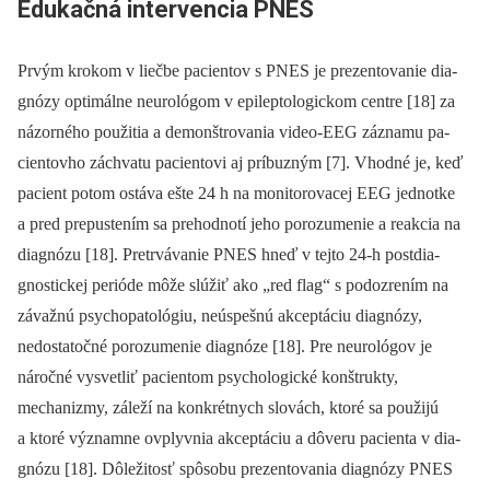
Edukačná intervencia PNES
Prvým krokom v liečbe pa­cientov s PNES je prezentovanie dia­
gnózy optimálne neurológom v epileptologickom centre [18] za
názorného použitia a demonštrovania video-EEG záznamu pa­
cientovho záchvatu pa­cientovi aj príbuzným [7]. Vhodné je, keď
pa­cient potom ostáva ešte 24 h na monitorovacej EEG jednotke
a pred prepustením sa prehodnotí jeho porozumenie a reakcia na
dia­gnózu [18]. Pretrvávanie PNES hneď v tejto 24-h postdia­
gnostickej perióde môže slúžiť ako „red flag“ s podozrením na
závažnú psychopatológiu, neúspešnú akceptáciu dia­gnózy,
nedostatočné porozumenie dia­gnóze [18]. Pre neurológov je
náročné vysvetliť pa­cientom psychologické konštrukty,
mechanizmy, záleží na konkrétnych slovách, ktoré sa použijú
a ktoré významne ovplyvnia akceptáciu a dôveru pa­cienta v dia­
gnózu [18]. Dôležitosť spôsobu prezentovania dia­gnózy PNES