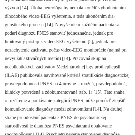
výzvou [14]. Úloha neurológa by nemala končiť vyhodnotením
dlhodobého video-EEG vyšetrenia, a teda ukončením dia­
gnostického procesu [14]. Navyše nie u každého pa­cienta sa
podarí dia­gnózu PNES stanoviť jednoznačne, jednak pre
limitovaný prístup k video-EEG vyšetreniu [5], jednak pre
nezachytenie záchvatu počas video-EEG monitorácie (najmä pri
nevyužití aktivačných metód) [14]. Pracovná skupina
neepileptických záchvatov Medzinárodnej ligy proti epilepsii
(ILAE) publikovala navrhované kritériá stratifikácie dia­gnostickej
pravdepodobnosti PNES na 4 úrovne –
možná, pravdepodobná,
klinicky potvrdená a zdokumentovaná (tab. 1) [15]. Táto snaha
o rozšírenie a používanie kategórií PNES môže pomôcť zlepšiť
komunikovanie dia­gnózy medzi zdravotníkmi [14]. Na druhej
strane pri odoslaní pa­cienta s PNES do psychiatrickej
starostlivosti je dia­gnóza PNES psychiatrami opakovane
spochybňovaná [14]. Psychiatri neveria stanovenej dia­gnóze