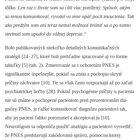
lôžko. Len raz v živote som sa cítil viac ponížený. Spôsob, akým
so mnou komunikoval, vyvolal vo mne opäť pocit zneuctenia. Tak
ako predtým som ani teraz nemal možnosť brániť sa a po tomto
stretnutí som upadol do vážnej depresie.“
Bolo publikovaných niekoľko detailných komunikačných
stratégií [24–
27], ktoré boli prehľadne spracované aj vo forme
tabuľky [5] (tab. 2). Zmierovanie sa s ochorením PNES je
signifikantne úspešnejšie, pokiaľ sa zistia a pochopia skryté
príčiny záchvatov [10]. Tie sa však často rozpoznajú až po začatí
psychiatrickej liečby [28]. Pokiaľ psychogén­ne príčiny u pa­cienta
nie sú známe a pochopené pa­cientom pred prezentovaním dia­
gnózy PNES, je ťažké komunikovať dia­gnózu pa­cientovi tak,
aby jej pa­cient ľahko porozumel a akceptoval ju [10].
Neurológom sa odporúča použiť analógiu a pa­cientovi vysvetliť,
že PNES predstavujú zakódovanú správu, pomocou ktorej