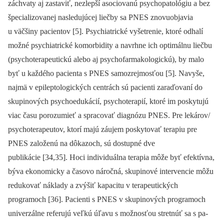
záchvaty aj zastaviť, nezlepší asociovanú psychopatológiu a bez
špecializovanej nasledujúcej liečby sa PNES znovuobjavia
u väčšiny pa­cientov [5]. Psychiatrické vyšetrenie, ktoré odhalí
možné psychiatrické komorbidity a navrhne ich optimálnu liečbu
(psychoterapeutickú alebo aj psychofarmakologickú), by malo
byť u každého pa­cienta s PNES samozrejmosťou [5]. Navyše,
najmä v epileptologických centrách sú pa­cienti zaraďovaní do
skupinových psychoedukácií, psychoterapií, ktoré im poskytujú
viac času porozumieť a spracovať dia­gnózu PNES. Pre lekárov/
psychoterapeutov, ktorí majú záujem poskytovať terapiu pre
PNES založenú na dôkazoch, sú dostupné dve
publikácie [34,35]. Hoci individuálna terapia môže byť efektívna,
býva ekonomicky a časovo náročná, skupinové intervencie môžu
redukovať náklady a zvýšiť kapacitu v terapeutických
programoch [36]. Pa­cienti s PNES v skupinových programoch
univerzálne referujú veľkú úľavu s možnosťou stretnúť sa s pa­