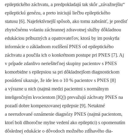
epileptického záchvatu, a predpokladajú tak skôr „závažnejšiu“
epileptickú genézu, a preto iniciujú liečbu epileptického
statusu [6]. Najefektívnejší spôsob, ako tomu zabrániť, je predísť
zbytočnému volaniu záchran­nej zdravotnej služby dôkladnou
edukáciou príbuzných a opatrovateľov, ktorá by im poskytla
informácie o základnom rozlíšení PNES od epileptického
záchvatu a poučila ich o konkrétnom postupe pri PNES [7]. Aj
v prípade zdanlivo neriešiteľnej skupiny pa­cientov s PNES
komorbidne s epilepsiou sa pri dôkladnejšom dia­gnostickom
posúdení ukazuje, že ide len o 10 % pa­cientov s PNES [8]
a výrazne u nich (najmä medzi pa­cientmi s normálnym
inteligenčným kvocientom [IQ]) prevažujú záchvaty PNES na
pozadí dobre kompenzovanej epilepsie [9]. Netaktné
a neerudované oznámenie dia­gnózy PNES (najmä pa­cientom,
ktorí boli dlhoročne mylne vedení ako epileptici) s opomenutím
dôslednej edukácie o dôvodoch možného zdĺhavého dia­