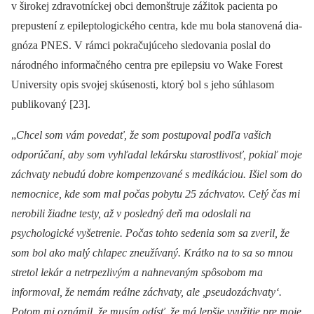
v širokej zdravotníckej obci demonštruje zážitok pa­cienta po
prepustení z epileptologického centra, kde mu bola stanovená dia­
gnóza PNES. V rámci pokračujúceho sledovania poslal do
národného informačného centra pre epilepsiu vo Wake Forest
University opis svojej skúsenosti, ktorý bol s jeho súhlasom
publikovaný [23].
„
Chcel som vám povedať, že som postupoval podľa vašich
odporúčaní, aby som vyhľadal lekársku starostlivosť, pokiaľ moje
záchvaty nebudú dobre kompenzované s medikáciou. Išiel som do
nemocnice, kde som mal počas pobytu 25 záchvatov. Celý čas mi
nerobili žiadne testy, až v posledný deň ma odoslali na
psychologické vyšetrenie. Počas tohto sedenia som sa zveril, že
som bol ako malý chlapec zneužívaný. Krátko na to sa so mnou
stretol lekár a netrpezlivým a nahnevaným spôsobom ma
informoval, že nemám reálne záchvaty, ale ,pseudozáchvaty‘.
Potom mi oznámil, že musím odísť, že má lepšie využitie pre moje