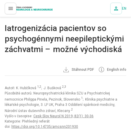
EN
proLékaře.cz
Iatrogenizácia pa­cientov so
psychogén­nymi neepileptickými
záchvatmi – možné východiská
Stáhnout PDF
English info
1,2
2,3
Autoři: K. Hubčíková
; J. Bušková
Působiště autorů: Neuropsychiatrická klinika SZU a Psychiatrickej
1
nemocnice Philippa Pinela, Pezinok, Slovensko
; Klinika psychiatrie a
lékařské psychologie, 3. LF UK, Praha 3 Oddělení spánkové medicíny,
2
Národní ústav duševního zdraví, Klecany
Vyšlo v časopise:
Cesk Slov Neurol N 2019; 82(1): 30-36
Kategorie: Přehledný referát
doi:
https://doi.org/10.14735/amcsnn201930