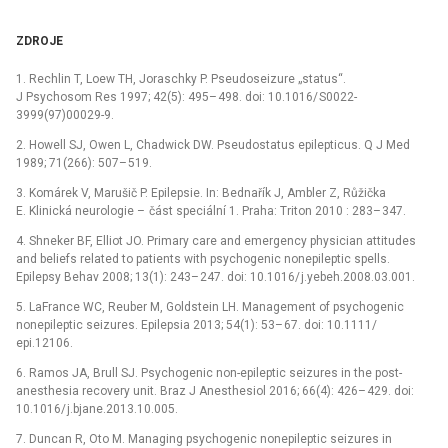
ZDROJE
1. Rechlin T, Loew TH, Joraschky P. Pseudoseizure „status“.
J Psychosom Res 1997; 42(5): 495–
498. doi: 10.1016/
S0022-
3999(97)00029-9.
2. Howell SJ, Owen L, Chadwick DW. Pseudostatus epilepticus. Q J Med
1989; 71(266): 507–
519.
3. Komárek V, Marušič P. Epilepsie. In: Bednařík J, Ambler Z, Růžička
E. Klinická neurologie –
část speciální 1. Praha: Triton 2010 : 283–
347.
4. Shneker BF, El­liot JO. Primary care and emergency physician attitudes
and beliefs related to patients with psychogenic nonepileptic spel­ls.
Epilepsy Behav 2008; 13(1): 243–
247. doi: 10.1016/
j.yebeh.2008.03.001.
5. LaFrance WC, Reuber M, Goldstein LH. Management of psychogenic
nonepileptic seizures. Epilepsia 2013; 54(1): 53–
67. doi: 10.1111/
epi.12106.
6. Ramos JA, Brull SJ. Psychogenic non-epileptic sei­zures in the post-
anesthesia recovery unit. Braz J Anesthesiol 2016; 66(4): 426–
429. doi:
10.1016/
j.bjane.2013.10.005.
7. Duncan R, Oto M. Manag­­ing psychogenic nonepileptic seizures in