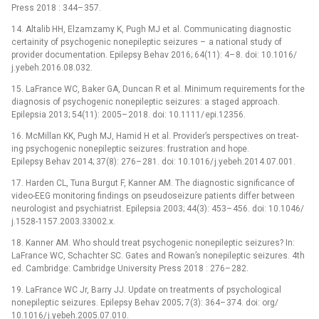
Press 2018 : 344–
357.
14. Altalib HH, Elzamzamy K, Pugh MJ et al. Com­municat­­ing dia­gnostic
certainity of psychogenic nonepileptic seizures –
a national study of
provider documentation. Epilepsy Behav 2016; 64(11): 4–
8. doi: 10.1016/
j.yebeh.2016.08.032.
15. LaFrance WC, Baker GA, Duncan R et al. Minimum requirements for the
dia­gnosis of psychogenic nonepileptic seizures: a staged approach.
Epilepsia 2013; 54(11): 2005–
2018. doi: 10.1111/
epi.12356.
16. McMil­lan KK, Pugh MJ, Hamid H et al. Provider’s perspectives on treat­­
ing psychogenic nonepileptic seizures: frustration and hope.
Epilepsy Behav 2014; 37(8): 276–
281. doi: 10.1016/
j.yebeh.2014.07.001.
17. Harden CL, Tuna Burgut F, Kan­ner AM. The dia­gnostic significance of
video-EEG monitor­­ing findings on pseudoseizure patients dif­fer between
neurologist and psychiatrist. Epilepsia 2003; 44(3): 453–
456. doi: 10.1046/
j.1528-1157.2003.33002.x.
18. Kan­ner AM. Who should treat psychogenic nonepileptic seizures? In:
LaFrance WC, Schachter SC. Gates and Rowan’s nonepileptic seizures. 4th
ed. Cambridge: Cambridge University Press 2018 : 276–
282.
19. LaFrance WC Jr, Bar­ry JJ. Update on treatments of psychological
nonepileptic seizures. Epilepsy Behav 2005; 7(3): 364–
374. doi: org/
10.1016/
j.yebeh.2005.07.010.