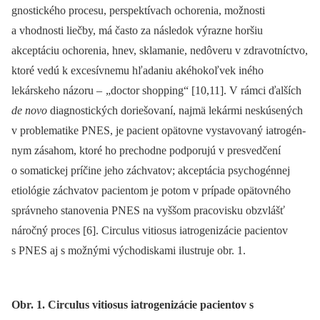
gnostického procesu, perspektívach ochorenia, možnosti
a vhodnosti liečby, má často za následok výrazne horšiu
akceptáciu ochorenia, hnev, sklamanie, nedôveru v zdravotníctvo,
ktoré vedú k excesívnemu hľadaniu akéhokoľvek iného
lekárskeho názoru –
„doctor shopping“ [10,11]. V rámci ďalších
de novo
dia­gnostických doriešovaní, najmä lekármi neskúsených
v problematike PNES, je pa­cient opätovne vystavovaný iatrogén­
nym zásahom, ktoré ho prechodne podporujú v presvedčení
o somatickej príčine jeho záchvatov; akceptácia psychogén­nej
etiológie záchvatov pa­cientom je potom v prípade opätovného
správneho stanovenia PNES na vyššom pracovisku obzvlášť
náročný proces [6]. Circulus vitiosus iatrogenizácie pa­cientov
s PNES aj s možnými východiskami ilustruje obr. 1.
Obr. 1. Circulus vitiosus iatrogenizácie pacientov s