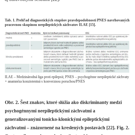
Tab. 1. Prehľad diagnostických stupňov pravdepodobnosti PNES navrhovaných
pracovnou skupinou neepileptických záchvatov ILAE [15].
ILAE – Medzinárodná liga proti epilepsii; PNES – psychogénne neepileptické záchvaty
+ anamnéza konzistentná s konverznou poruchou/PNES
Obr. 2. Šest znakov, ktoré slúžia ako diskriminanty medzi
psychogénnymi neepileptickými záchvatmi a
generalizovanými tonicko-klonickými epileptickými
záchvatmi – znázornené na kreslených postavách [22]. Fig. 2.