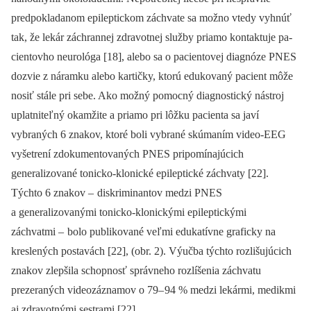
predpokladanom epileptickom záchvate sa možno vtedy vyhnúť
tak, že lekár záchran­nej zdravotnej služby priamo kontaktuje pa­
cientovho neurológa [18], alebo sa o pa­cientovej dia­gnóze PNES
dozvie z náramku alebo kartičky, ktorú edukovaný pa­cient môže
nosiť stále pri sebe. Ako možný pomocný dia­gnostický nástroj
uplatniteľný okamžite a priamo pri lôžku pa­cienta sa javí
vybraných 6 znakov, ktoré boli vybrané skúmaním video-EEG
vyšetrení zdokumentovaných PNES pripomínajúcich
generalizované tonicko-klonické epileptické záchvaty [22].
Týchto 6 znakov –
diskriminantov medzi PNES
a generalizovanými tonicko-klonickými epileptickými
záchvatmi –
bolo publikované veľmi edukatívne graficky na
kreslených postavách [22], (obr. 2). Výučba týchto rozlišujúcich
znakov zlepšila schopnosť správneho rozlíšenia záchvatu
prezeraných videozáznamov o 79–
94 % medzi lekármi, medikmi
aj zdravotnými sestrami [22].