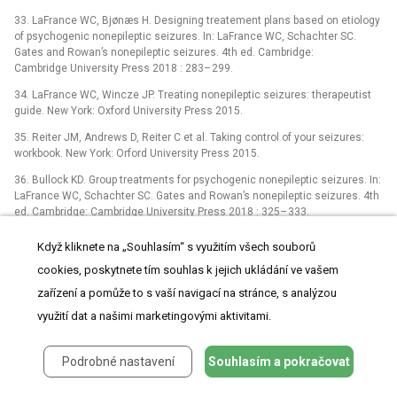
33. LaFrance WC, Bjønæs H. Design­­ing treatement plans based on etiology
of psychogenic nonepileptic seizures. In: LaFrance WC, Schachter SC.
Gates and Rowan’s non­epileptic seizures. 4th ed. Cambridge:
Cambridge University Press 2018 : 283–
299.
34. LaFrance WC, Wincze JP. Treat­­ing nonepileptic seizures: therapeutist
guide. New York: Oxford University Press 2015.
35. Reiter JM, Andrews D, Reiter C et al. Tak­­ing control of your seizures:
workbook. New York: Orford University Press 2015.
36. Bul­lock KD. Group treatments for psychogenic non­epileptic seizures. In:
LaFrance WC, Schachter SC. Gates and Rowan’s nonepileptic seizures. 4th
ed. Cambridge: Cambridge University Press 2018 : 325–
333.
37. Zaroff C, Myers L, Barr W et al. Group psychoeducation as treatment for
Když kliknete na „Souhlasím“ s využitím všech souborů
psychological nonepileptic seizures. Epilepsy Behav 2004; 5(4): 587–
cookies, poskytnete tím souhlas k jejich ukládání ve vašem
592. doi: 10.1016/
j.yebeh.2004.03.005.
zařízení a pomůže to s vaší navigací na stránce, s analýzou
38. Chen D, Maheshwari A, Franks R et al. Brief group psychoeducation for
psychogenic seizures: a neurologist-initiated program in an epilepsy
využití dat a našimi marketingovými aktivitami.
center. Epilepsia 2014; 55(1): 156–
166. doi: 10.1111/
epi.12481.
39. Bar­ry J, Wittenberg D, Bul­lock K et al. Group ther­apy for patients with
Podrobné nastavení
Souhlasím a pokračovat
psychogenic nonepileptic seizures: a pilot study. Epilepsy Behav 2008;
13(4): 624–
629. doi: 10.1016/
j.yebeh.2008.06.013.