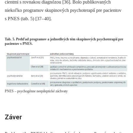
cientmi s rovnakou dia­gnózou [36]. Bolo publikovaných
niekoľko programov skupinových psychoterapií pre pa­cientov
s PNES (tab. 5) [37–
40].
Tab. 5. Prehľad programov a jednotlivých tém skupinových psychoterapií pre
pacientov s PNES.
PNES – psychogénne neepileptické záchvaty
Záver