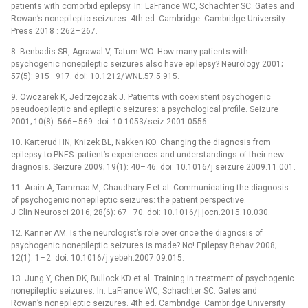
patients with comorbid epilepsy. In: LaFrance WC, Schachter SC. Gates and
Rowan’s nonepileptic seizures. 4th ed. Cambridge: Cambridge University
Press 2018 : 262–
267.
8. Benbadis SR, Agrawal V, Tatum WO. How many patients with
psychogenic nonepileptic seizures also have epilepsy? Neurology 2001;
57(5): 915–
917. doi: 10.1212/
WNL.57.5.915.
9. Owczarek K, Jedrzejczak J. Patients with coexistent psychogenic
pseudoepileptic and epileptic seizures: a psychological profile. Seizure
2001; 10(8): 566–
569. doi: 10.1053/
seiz.2001.0556.
10. Karterud HN, Knizek BL, Nakken KO. Chang­­ing the dia­gnosis from
epilepsy to PNES: patient’s experiences and understandings of their new
dia­gnosis. Seizure 2009; 19(1): 40–
46. doi: 10.1016/
j.seizure.2009.11.001.
11. Arain A, Tam­maa M, Chaudhary F et al. Com­municat­­ing the dia­gnosis
of psychogenic nonepileptic seizures: the patient perspective.
J Clin Neurosci 2016; 28(6): 67–
70. doi: 10.1016/
j.jocn.2015.10.030.
12. Kan­ner AM. Is the neurologist’s role over once the dia­gnosis of
psychogenic nonepileptic seizures is made? No! Epilepsy Behav 2008;
12(1): 1–
2. doi: 10.1016/
j.yebeh.2007.09.015.
13. Jung Y, Chen DK, Bul­lock KD et al. Train­­ing in treatment of psychogenic
nonepileptic seizures. In: LaFrance WC, Schachter SC. Gates and
Rowan’s nonepileptic seizures. 4th ed. Cambridge: Cambridge University