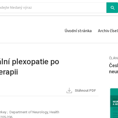
Úvodní stránka
Archiv čísel
ČLÁN
lní plexopatie po
Česk
erapii
neu
Stáhnout PDF
urkey
; Department of Neurology, Health
: 205-206