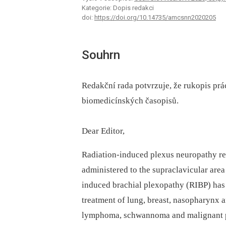
Kategorie: Dopis redakci
doi:
https://doi.org/10.14735/amcsnn2020205
Souhrn
Redakční rada potvrzuje, že rukopis prá
biomedicínských časopisů.
Dear Editor,
Radiation-induced plexus neuropathy ref
administered to the supraclavicular area
induced brachial plexopathy (RIBP) has b
treatment of lung, breast, nasopharynx a
lymphoma, schwannoma and malignant pe