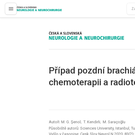
proLékaře.cz
proLékaře.cz
Případ pozdní brachiá
chemoterapii a radiot
Autoři: M. G. Şenol; T. Kendirli; M. Saraçoğlu
Působiště autorů: Sciences University, Istanbul, T
Vyšlo v časopise:
Cesk Slov Neurol N 2020; 83(2)