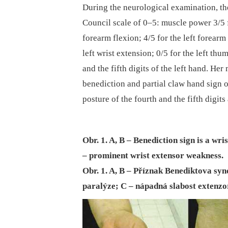
During the neurological examination, th
Council scale of 0–5: muscle power 3/5 fo
forearm flexion; 4/5 for the left forearm 
left wrist extension; 0/5 for the left th
and the fifth digits of the left hand. He
benediction and partial claw hand sign o
posture of the fourth and the fifth digit
Obr. 1. A, B – Benediction sign is a wr
– prominent wrist extensor weakness.
Obr. 1. A, B – Příznak Benediktova syn
paralýze; C – nápadná slabost extenzor