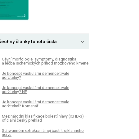
šechny články tohoto čísla
Cévní morfologie, symp­tomy, dia­gnostika
a léčba ischemických příhod mozkového kmene
Je koncept vaskulární demence trvale
udržitelný?
Je koncept vaskulární demence trvale
udržitelný? NE
Je koncept vaskulární demence trvale
udržitelný? Komenář
Mezinárodní klasifikace bolestí hlavy (ICHD-3) –
oficiální český překlad
Schwannóm extrakraniálnej časti trojklanného
nervu