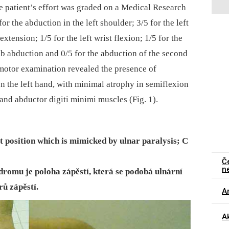
e patient’s effort was graded on a Medical Research
r the abduction in the left shoulder; 3/5 for the left
extension; 1/5 for the left wrist flexion; 1/5 for the
umb abduction and 0/5 for the abduction of the second
r motor examination revealed the presence of
n the left hand, with minimal atrophy in semiflexion
s and abductor digiti minimi muscles (Fig. 1).
ist position which is mimicked by ulnar paralysis; C
Č
n
dromu je poloha zápěstí, která se podobá ulnární
ů zápěstí.
Ar
Ak