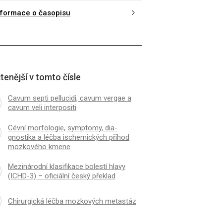
nformace o časopisu
tenější v tomto čísle
Cavum septi pellucidi, cavum vergae a
cavum veli interpositi
Cévní morfologie, symp­tomy, dia­
gnostika a léčba ischemických příhod
mozkového kmene
Mezinárodní klasifikace bolestí hlavy
(ICHD-3) – oficiální český překlad
Chirurgická léčba mozkových metastáz