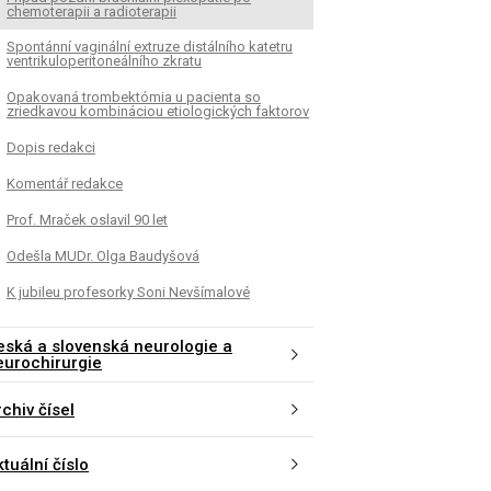
chemoterapii a radioterapii
Spontánní vaginální extruze distálního katetru
ventrikuloperitoneálního zkratu
Opakovaná trombektómia u pacienta so
zriedkavou kombináciou etiologických faktorov
Dopis redakci
Komentář redakce
Prof. Mraček oslavil 90 let
Odešla MUDr. Olga Baudyšová
K jubileu profesorky Soni Nevšímalové
eská a slovenská neurologie a
eurochirurgie
chiv čísel
tuální číslo