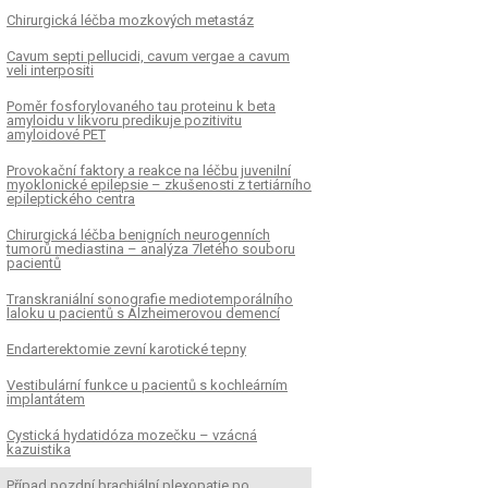
Chirurgická léčba mozkových metastáz
Cavum septi pellucidi, cavum vergae a cavum
veli interpositi
Poměr fosforylovaného tau proteinu k beta
amyloidu v likvoru predikuje pozitivitu
amyloidové PET
Provokační faktory a reakce na léčbu juvenilní
myoklonické epilepsie – zkušenosti z tertiárního
epileptického centra
Chirurgická léčba benigních neurogenních
tumorů mediastina – analýza 7letého souboru
pacientů
Transkraniální sonografie mediotemporálního
laloku u pacientů s Alzheimerovou demencí
Endarterektomie zevní karotické tepny
Vestibulární funkce u pacientů s kochleárním
implantátem
Cystická hydatidóza mozečku – vzácná
kazuistika
Případ pozdní brachiální plexopatie po