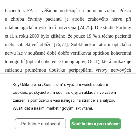
Pacienti s FA si většinou nestěžují na poruchu zraku. Přesto
u zhruba čtvrtiny pacientů je atrofie zrakového nervu při
oftalmologickém vyšetření potvrzena [74,75]. Dle studie Fortuny
et al. z roku 2009 bylo zjištěno, že pouze 19 % z těchto pacientů
mělo subjektivní obtíže [76,77]. Subklinickou atrofii optického
nervu lze v současné době dobře verifikovat optickou koherentní
tomografií (optical coherence tomography; OCT), která prokazuje
sníženou průměrnou tloušťku peripapilární vrstvy nervových
vláken (retinal nerve fiber layer; RNFL) u většiny pacientů. Na
Když kliknete na „Souhlasím“ s využitím všech souborů
rozdíl od neuropatií zrakového nervu u jiných mitochondriálních
cookies, poskytnete tím souhlas k jejich ukládání ve vašem
onemocnění je u FA zachován papilomakulární svazek, což vede
zařízení a pomůže to s vaší navigací na stránce, s analýzou
k lepší zrakové ostrosti. Ukazuje se, že pro jednoduchou detekci
využití dat a našimi marketingovými aktivitami.
subklinické neuropatie zrakového nervu je užitečnější vyšetření
kontrastní citlivosti než zrakové ostrosti či perimetru [78]. Shrnutí
Podrobné nastavení
Souhlasím a pokračovat
neuro-oftalmických příznaků ukazuje obr. 2.