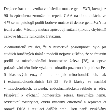
Deplece frataxinu vzniká v důsledku mutace genu
FXN
, která je z
96 % způsobena zmnožením repetic GAA na obou alelách, ve
4 % se na patologii podílí bodové mutace či delece genu
FXN
na
jedné z alel. Všechny mutace způsobují snížení (nikoliv chybění!)
celkové hladiny funkčního frataxinu.
Zjednodušeně lze říci, že v historické posloupnosti bylo při
studiích buněčných tkání a modelů nejprve zjištěno, že se frataxin
podílí na mitochondriální homeostáze železa [28], a teprve
pokračování této linie výzkumu obrátilo pozornost k poklesu Fe-
S klastrových enzymů –⁠ a to jak mitochondriálních, tak
i extramitochondriálních [28–33]. Fe-S klastry se nachází
v mitochondriích, cytosolu, endoplazmatickém retikulu a jádře.
Přispívají k dýchání, homeostáze železa, biosyntéze hemu,
oxidativní fosforylaci, cyklu kyseliny citronové a replikaci či
opravě DNA i regulaci dalších drah. Jsou např. využívány