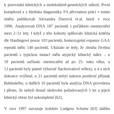
k porovnání klinických a molekulárně-genetických nálezů. První
komplexní a z hlediska diagnostiky FA převratnou práci v tomto
směru publikovali Alexandra Durrová et al. hned v roce
1996. Analyzovali DNA 187 pacientů s počátkem onemocnění
mezi 2–51 lety. I když z této kohorty splňovalo klinická kritéria
dle Hardingové pouze 103 pacientů, homozygotní expanze GAA
repeatů mělo 140 pacientů. Ukázalo se tedy, že zhruba čtvrtina
pacientů s typickou mutací měla atypický klinický nález –⁠ u
19 pacientů začínalo onemocnění až po 25. roku věku, u
13 pacientů byly patrné výbavné šlachosvalové reflexy, u 4 z nich
dokonce zvýšené, u 21 pacientů nebyl nalezen pozitivní příznak
Babinského, u dalších 10 pacientů byla analýza DNA provedena
i přesto, že nebyli dosud sledováni požadovaných 5 let a jejich
klinický obraz byl nekompletní [62].
V roce 1997 navazuje kolektiv Ludgera Scholse [63] dalším