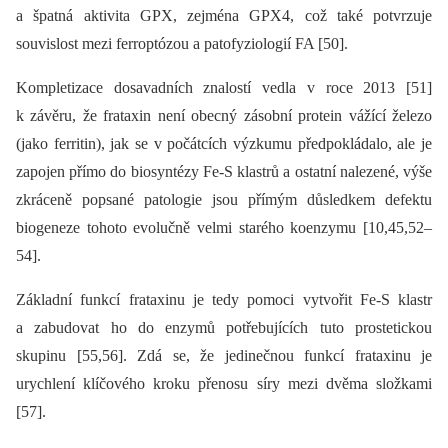
a špatná aktivita GPX, zejména GPX4, což také potvrzuje
souvislost mezi ferroptózou a patofyziologií FA [50].
Kompletizace dosavadních znalostí vedla v roce 2013 [51]
k závěru, že frataxin není obecný zásobní protein vážící železo
(jako ferritin), jak se v počátcích výzkumu předpokládalo, ale je
zapojen přímo do biosyntézy Fe-S klastrů a ostatní nalezené, výše
zkráceně popsané patologie jsou přímým důsledkem defektu
biogeneze tohoto evolučně velmi starého koenzymu [10,45,52–
54].
Základní funkcí frataxinu je tedy pomoci vytvořit Fe-S klastr
a zabudovat ho do enzymů potřebujících tuto prostetickou
skupinu [55,56]. Zdá se, že jedinečnou funkcí frataxinu je
urychlení klíčového kroku přenosu síry mezi dvěma složkami
[57].