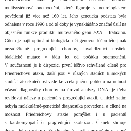
multisystémové onemocnění, které figuruje v neurologickém
povědomí již více než 160 let. Jeho genetická podstata byla
odhalena v roce 1996 a od té doby je vynakládáno značné úsilí na
objasnění funkce produktu mutovaného genu
FXN
–⁠ frataxinu.
Cílem je najít optimální biologickou či genovou léčbu této jinak
nezadržitelně progredující choroby, invalidizující nositele
bialelické mutace v řádu let od počátku onemocnění.
V současnosti je k dispozici první léčivo schválené cíleně pro
Friedreichovu ataxii, další jsou v různých stadiích klinických
studií. Tato skutečnost vede ke zcela jinému pohledu na nutnost
včasné diagnostiky choroby na úrovni analýzy DNA; je třeba
revidovat nálezy u pacientů s progredující ataxií, u nichž zatím
nebyla molekulárně-genetická diagnostika provedena, a cíleně na
možnost Friedreichovy ataxie pomýšlet i u pacientů
s kardiomyopatií či progredující skoliózou. Článek shrnuje
dosavadní poznatky o Friedreichově ataxii, upozorňuje na nově