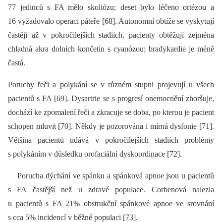
77 jedinců s FA mělo skoliózu; deset bylo léčeno ortézou a
16 vyžadovalo operaci páteře [68]. Autonomní obtíže se vyskytují
častěji až v pokročilejších stadiích, pacienty obtěžují zejména
chladná akra dolních končetin s cyanózou; bradykardie je méně
častá.
Poruchy řeči a polykání se v různém stupni projevují u všech
pacientů s FA [69]. Dysartrie se s progresí onemocnění zhoršuje,
dochází ke zpomalení řeči a zkracuje se doba, po kterou je pacient
schopen mluvit [70]. Někdy je pozorována i mírná dysfonie [71].
Většina pacientů udává v pokročilejších stadiích problémy
s polykáním v důsledku orofaciální dyskoordinace [72].
Porucha dýchání ve spánku a spánková apnoe jsou u pacientů
s FA častější než u zdravé populace. Corbenová nalezla
u pacientů s FA 21% obstrukční spánkové apnoe ve srovnání
s cca 5% incidencí v běžné populaci [73].