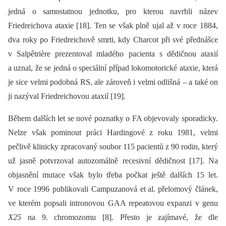
jedná o samostatnou jednotku, pro kterou navrhli název
Friedreichova ataxie [18]. Ten se však plně ujal až v roce 1884,
dva roky po Friedreichově smrti, kdy Charcot při své přednášce
v Salpêtrière prezentoval mladého pacienta s dědičnou ataxií
a uznal, že se jedná o speciální případ lokomotorické ataxie, která
je sice velmi podobná RS, ale zároveň i velmi odlišná –⁠ a také on
ji nazýval Friedreichovou ataxií [19].
Během dalších let se nové poznatky o FA objevovaly sporadicky.
Nelze však pominout práci Hardingové z roku 1981, velmi
pečlivě klinicky zpracovaný soubor 115 pacientů z 90 rodin, který
už jasně potvrzoval autozomálně recesivní dědičnost [17]. Na
objasnění mutace však bylo třeba počkat ještě dalších 15 let.
V roce 1996 publikovali Campuzanová et al. přelomový článek,
ve kterém popsali intronovou GAA repeatovou expanzi v genu
X25
na 9. chromozomu [8]. Přesto je zajímavé, že dle