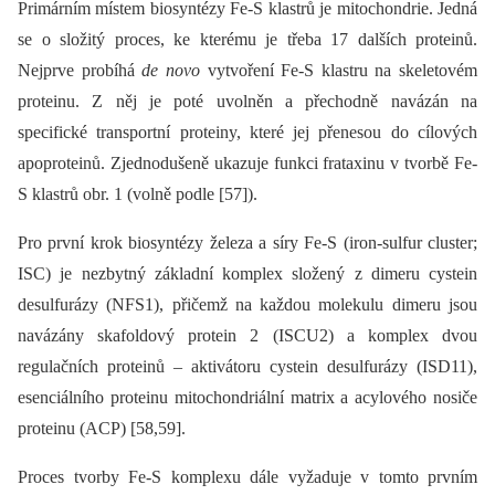
Primárním místem biosyntézy Fe-S klastrů je mitochondrie. Jedná
se o složitý proces, ke kterému je třeba 17 dalších proteinů.
Nejprve probíhá
de novo
vytvoření Fe-S klastru na skeletovém
proteinu. Z něj je poté uvolněn a přechodně navázán na
specifické transportní proteiny, které jej přenesou do cílových
apoproteinů. Zjednodušeně ukazuje funkci frataxinu v tvorbě Fe-
S klastrů obr. 1 (volně podle [57]).
Pro první krok biosyntézy železa a síry Fe-S (iron-sulfur cluster;
ISC) je nezbytný základní komplex složený z dimeru cystein
desulfurázy (NFS1), přičemž na každou molekulu dimeru jsou
navázány skafoldový protein 2 (ISCU2) a komplex dvou
regulačních proteinů –⁠ aktivátoru cystein desulfurázy (ISD11),
esenciálního proteinu mitochondriální matrix a acylového nosiče
proteinu (ACP) [58,59].
Proces tvorby Fe-S komplexu dále vyžaduje v tomto prvním