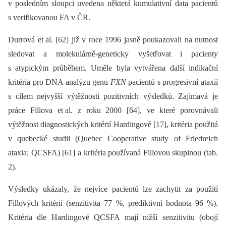
v posledním sloupci uvedena některá kumulativní data pacientů
s verifikovanou FA v ČR.
Durrová et al. [62] již v roce 1996 jasně poukazovali na nutnost
sledovat a molekulárně-geneticky vyšetřovat i pacienty
s atypickým průběhem. Uměle byla vytvářena další indikační
kritéria pro DNA analýzu genu
FXN
pacientů s progresivní ataxií
s cílem nejvyšší výtěžnosti pozitivních výsledků. Zajímavá je
práce Fillova et al. z roku 2000 [64], ve které porovnávali
výtěžnost diagnostických kritérií Hardingové [17], kritéria použitá
v quebecké studii (Quebec Cooperative study of Friedreich
ataxia; QCSFA) [61] a kritéria používaná Fillovou skupinou (tab.
2).
Výsledky ukázaly, že nejvíce pacientů lze zachytit za použití
Fillových kritérií (senzitivita 77 %, prediktivní hodnota 96 %).
Kritéria dle Hardingové QCSFA mají nižší senzitivitu (obojí