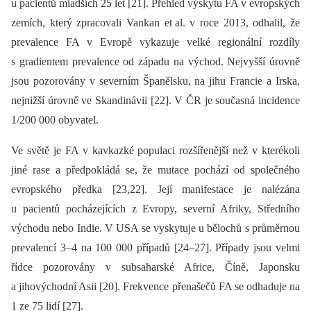
u pacientů mladších 25 let [21]. Přehled výskytu FA v evropských
zemích, který zpracovali Vankan et al. v roce 2013, odhalil, že
prevalence FA v Evropě vykazuje velké regionální rozdíly
s gradientem prevalence od západu na východ. Nejvyšší úrovně
jsou pozorovány v severním Španělsku, na jihu Francie a Irska,
nejnižší úrovně ve Skandinávii [22]. V ČR je současná incidence
1/200 000 obyvatel.
Ve světě je FA v kavkazké populaci rozšířenější než v kterékoli
jiné rase a předpokládá se, že mutace pochází od společného
evropského předka [23,22]. Její manifestace je nalézána
u pacientů pocházejících z Evropy, severní Afriky, Středního
východu nebo Indie. V USA se vyskytuje u bělochů s průměrnou
prevalencí 3–4 na 100 000 případů [24–27]. Případy jsou velmi
řídce pozorovány v subsaharské Africe, Číně, Japonsku
a jihovýchodní Asii [20]. Frekvence přenašečů FA se odhaduje na
1 ze 75 lidí [27].