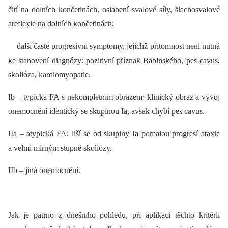
čití na dolních končetinách, oslabení svalové síly, šlachosvalové
areflexie na dolních končetinách;
další časté progresivní symptomy, jejichž přítomnost není nutná
ke stanovení diagnózy: pozitivní příznak Babinského, pes cavus,
skolióza, kardiomyopatie.
Ib –⁠ typická FA s nekompletním obrazem: klinický obraz a vývoj
onemocnění identický se skupinou Ia, avšak chybí pes cavus.
IIa –⁠ atypická FA: liší se od skupiny Ia pomalou progresí ataxie
a velmi mírným stupně skoliózy.
IIb –⁠ jiná onemocnění.
Jak je patrno z dnešního pohledu, při aplikaci těchto kritérií