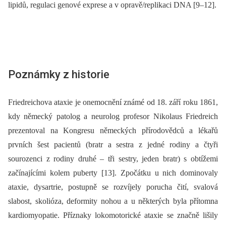
lipidů, regulaci genové exprese a v opravě/replikaci DNA [9–12].
Poznámky z historie
Friedreichova ataxie je onemocnění známé od 18. září roku 1861,
kdy německý patolog a neurolog profesor Nikolaus Friedreich
prezentoval na Kongresu německých přírodovědců a lékařů
prvních šest pacientů (bratr a sestra z jedné rodiny a čtyři
sourozenci z rodiny druhé –⁠ tři sestry, jeden bratr) s obtížemi
začínajícími kolem puberty [13]. Zpočátku u nich dominovaly
ataxie, dysartrie, postupně se rozvíjely porucha čití, svalová
slabost, skolióza, deformity nohou a u některých byla přítomna
kardiomyopatie. Příznaky lokomotorické ataxie se značně lišily