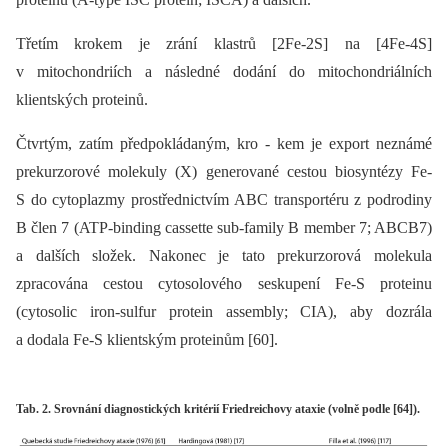
Třetím krokem je zrání klastrů [2Fe-2S] na [4Fe-4S]
v mitochondriích a následné dodání do mitochondriálních
klientských proteinů.
Čtvrtým, zatím předpokládaným, kro -⁠ kem je export neznámé
prekurzorové molekuly (X) generované cestou biosyntézy Fe-
S do cytoplazmy prostřednictvím ABC transportéru z podrodiny
B člen 7 (ATP-binding cassette sub-family B member 7; ABCB7)
a dalších složek. Nakonec je tato prekurzorová molekula
zpracována cestou cytosolového seskupení Fe-S proteinu
(cytosolic iron-sulfur protein assembly; CIA), aby dozrála
a dodala Fe-S klientským proteinům [60].
Tab. 2. Srovnání diagnostických kritérií Friedreichovy ataxie (volně podle [64]).