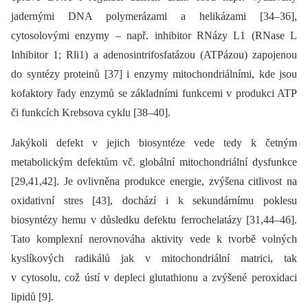
jadernými DNA polymerázami a helikázami [34–36],
cytosolovými enzymy –⁠ např. inhibitor RNázy L1 (RNase L
Inhibitor 1; Rli1) a adenosintrifosfatázou (ATPázou) zapojenou
do syntézy proteinů [37] i enzymy mitochondriálními, kde jsou
kofaktory řady enzymů se základními funkcemi v produkci ATP
či funkcích Krebsova cyklu [38–40].
Jakýkoli defekt v jejich biosyntéze vede tedy k četným
metabolickým defektům vč. globální mitochondriální dysfunkce
[29,41,42]. Je ovlivněna produkce energie, zvýšena citlivost na
oxidativní stres [43], dochází i k sekundárnímu poklesu
biosyntézy hemu v důsledku defektu ferrochelatázy [31,44–46].
Tato komplexní nerovnováha aktivity vede k tvorbě volných
kyslíkových radikálů jak v mitochondriální matrici, tak
v cytosolu, což ústí v depleci glutathionu a zvýšené peroxidaci
lipidů [9].