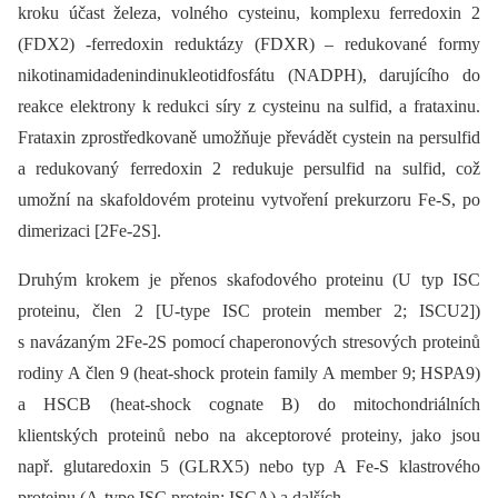
kroku účast železa, volného cysteinu, komplexu ferredoxin 2
(FDX2) -ferredoxin reduktázy (FDXR) –⁠ redukované formy
nikotinamidadenindinukleotidfosfátu (NADPH), darujícího do
reakce elektrony k redukci síry z cysteinu na sulfid, a frataxinu.
Frataxin zprostředkovaně umožňuje převádět cystein na persulfid
a redukovaný ferredoxin 2 redukuje persulfid na sulfid, což
umožní na skafoldovém proteinu vytvoření prekurzoru Fe-S, po
dimerizaci [2Fe-2S].
Druhým krokem je přenos skafodového proteinu (U typ ISC
proteinu, člen 2 [U-type ISC protein member 2; ISCU2])
s navázaným 2Fe-2S pomocí chaperonových stresových proteinů
rodiny A člen 9 (heat-shock protein family A member 9; HSPA9)
a HSCB (heat-shock cognate B) do mitochondriálních
klientských proteinů nebo na akceptorové proteiny, jako jsou
např. glutaredoxin 5 (GLRX5) nebo typ A Fe-S klastrového
proteinu (A-type ISC protein; ISCA) a dalších.