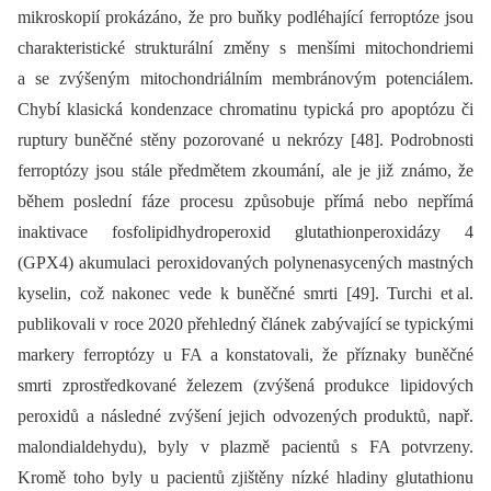
mikroskopií prokázáno, že pro buňky podléhající ferroptóze jsou
charakteristické strukturální změny s menšími mitochondriemi
a se zvýšeným mitochondriálním membránovým potenciálem.
Chybí klasická kondenzace chromatinu typická pro apoptózu či
ruptury buněčné stěny pozorované u nekrózy [48]. Podrobnosti
ferroptózy jsou stále předmětem zkoumání, ale je již známo, že
během poslední fáze procesu způsobuje přímá nebo nepřímá
inaktivace fosfolipidhydroperoxid glutathionperoxidázy 4
(GPX4) akumulaci peroxidovaných polynenasycených mastných
kyselin, což nakonec vede k buněčné smrti [49]. Turchi et al.
publikovali v roce 2020 přehledný článek zabývající se typickými
markery ferroptózy u FA a konstatovali, že příznaky buněčné
smrti zprostředkované železem (zvýšená produkce lipidových
peroxidů a následné zvýšení jejich odvozených produktů, např.
malondialdehydu), byly v plazmě pacientů s FA potvrzeny.
Kromě toho byly u pacientů zjištěny nízké hladiny glutathionu