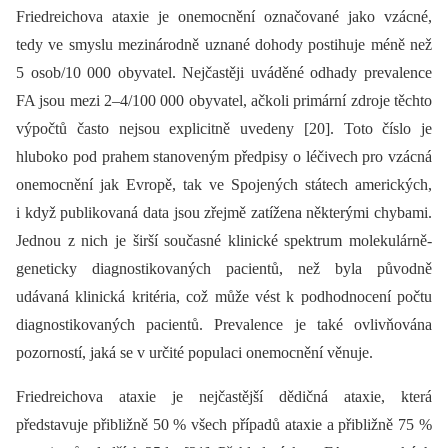
Friedreichova ataxie je onemocnění označované jako vzácné,
tedy ve smyslu mezinárodně uznané dohody postihuje méně než
5 osob/10 000 obyvatel. Nejčastěji uváděné odhady prevalence
FA jsou mezi 2–4/100 000 obyvatel, ačkoli primární zdroje těchto
výpočtů často nejsou explicitně uvedeny [20]. Toto číslo je
hluboko pod prahem stanoveným předpisy o léčivech pro vzácná
onemocnění jak Evropě, tak ve Spojených státech amerických,
i když publikovaná data jsou zřejmě zatížena některými chybami.
Jednou z nich je širší současné klinické spektrum molekulárně-
geneticky diagnostikovaných pacientů, než byla původně
udávaná klinická kritéria, což může vést k podhodnocení počtu
diagnostikovaných pacientů. Prevalence je také ovlivňována
pozorností, jaká se v určité populaci onemocnění věnuje.
Friedreichova ataxie je nejčastější dědičná ataxie, která
představuje přibližně 50 % všech případů ataxie a přibližně 75 %