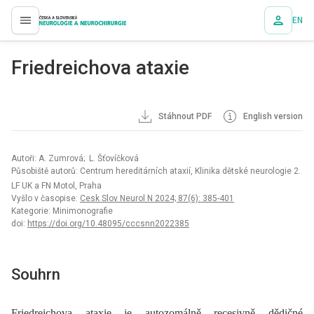
EN
proLékaře.cz
Friedreichova ataxie
Stáhnout PDF
English version
Autoři: A. Zumrová; L. Šťovíčková
Působiště autorů: Centrum hereditárních ataxií, Klinika dětské neurologie 2.
LF UK a FN Motol, Praha
Vyšlo v časopise:
Cesk Slov Neurol N 2024; 87(6): 385-401
Kategorie: Minimonografie
doi:
https://doi.org/10.48095/cccsnn2022385
Souhrn
Friedreichova ataxie je autozomálně recesivně dědičné