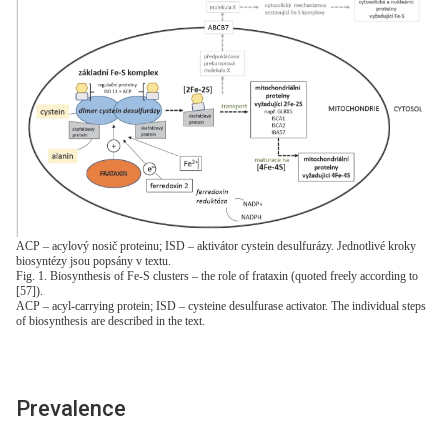
ACP – acylový nosič proteinu; ISD – aktivátor cystein desulfurázy. Jednotlivé kroky
biosyntézy jsou popsány v textu.
Fig. 1. Biosynthesis of Fe-S clusters – the role of frataxin (quoted freely according to
[57]).
ACP – acyl-carrying protein; ISD – cysteine desulfurase activator. The individual steps
of biosynthesis are described in the text.
Prevalence