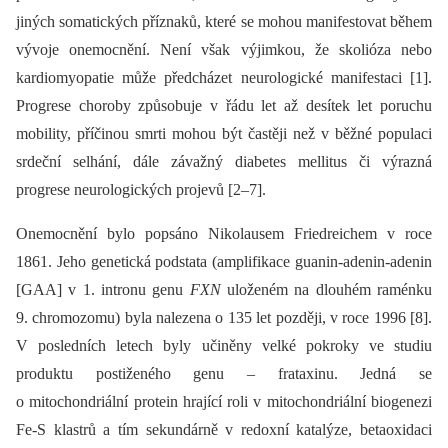
jiných somatických příznaků, které se mohou manifestovat během
vývoje onemocnění. Není však výjimkou, že skolióza nebo
kardiomyopatie může předcházet neurologické manifestaci [1].
Progrese choroby způsobuje v řádu let až desítek let poruchu
mobility, příčinou smrti mohou být častěji než v běžné populaci
srdeční selhání, dále závažný diabetes mellitus či výrazná
progrese neurologických projevů [2–7].
Onemocnění bylo popsáno Nikolausem Friedreichem v roce
1861. Jeho genetická podstata (amplifikace guanin-adenin-adenin
[GAA] v 1. intronu genu
FXN
uloženém na dlouhém raménku
9. chromozomu) byla nalezena o 135 let později, v roce 1996 [8].
V posledních letech byly učiněny velké pokroky ve studiu
produktu postiženého genu –⁠ frataxinu. Jedná se
o mitochondriální protein hrající roli v mitochondriální biogenezi
Fe-S klastrů a tím sekundárně v redoxní katalýze, betaoxidaci