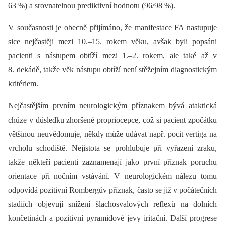
63 %) a srovnatelnou prediktivní hodnotu (96/98 %).
V současnosti je obecně přijímáno, že manifestace FA nastupuje
sice nejčastěji mezi 10.–15. rokem věku, avšak byli popsáni
pacienti s nástupem obtíží mezi 1.–2. rokem, ale také až v
8. dekádě, takže věk nástupu obtíží není stěžejním diagnostickým
kritériem.
Nejčastějším prvním neurologickým příznakem bývá ataktická
chůze v důsledku zhoršené propriocepce, což si pacient zpočátku
většinou neuvědomuje, někdy může udávat např. pocit vertiga na
vrcholu schodiště. Nejistota se prohlubuje při vyřazení zraku,
takže někteří pacienti zaznamenají jako první příznak poruchu
orientace při nočním vstávání. V neurologickém nálezu tomu
odpovídá pozitivní Rombergův příznak, často se již v počátečních
stadiích objevují snížení šlachosvalových reflexů na dolních
končetinách a pozitivní pyramidové jevy iritační. Další progrese