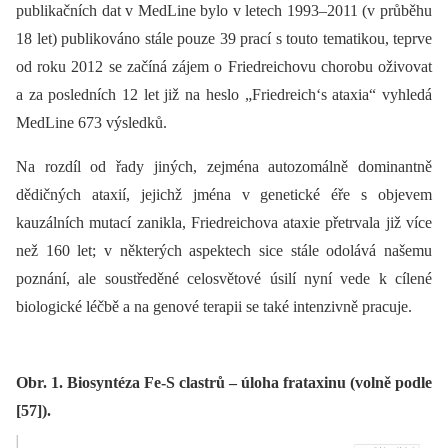
publikačních dat v MedLine bylo v letech 1993–2011 (v průběhu
18 let) publikováno stále pouze 39 prací s touto tematikou, teprve
od roku 2012 se začíná zájem o Friedreichovu chorobu oživovat
a za posledních 12 let již na heslo „Friedreich‘s ataxia“ vyhledá
MedLine 673 výsledků.
Na rozdíl od řady jiných, zejména autozomálně dominantně
dědičných ataxií, jejichž jména v genetické éře s objevem
kauzálních mutací zanikla, Friedreichova ataxie přetrvala již více
než 160 let; v některých aspektech sice stále odolává našemu
poznání, ale soustředěné celosvětové úsilí nyní vede k cílené
biologické léčbě a na genové terapii se také intenzivně pracuje.
Obr. 1. Biosyntéza Fe-S clastrů – úloha frataxinu (volně podle
[57]).