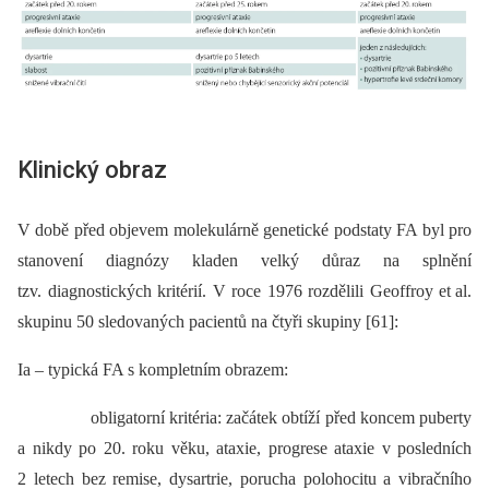
Klinický obraz
V době před objevem molekulárně genetické podstaty FA byl pro
stanovení diagnózy kladen velký důraz na splnění
tzv. diagnostických kritérií. V roce 1976 rozdělili Geoffroy et al.
skupinu 50 sledovaných pacientů na čtyři skupiny [61]:
Ia –⁠ typická FA s kompletním obrazem:
obligatorní kritéria: začátek obtíží před koncem puberty
a nikdy po 20. roku věku, ataxie, progrese ataxie v posledních
2 letech bez remise, dysartrie, porucha polohocitu a vibračního