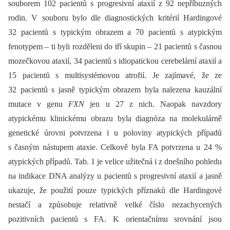
souborem 102 pacientů s progresivní ataxií z 92 nepříbuzných
rodin. V souboru bylo dle diagnostických kritérií Hardingové
32 pacientů s typickým obrazem a 70 pacientů s atypickým
fenotypem –⁠ ti byli rozděleni do tří skupin –⁠ 21 pacientů s časnou
mozečkovou ataxií, 34 pacientů s idiopatickou cerebelární ataxií a
15 pacientů s multisystémovou atrofií. Je zajímavé, že ze
32 pacientů s jasně typickým obrazem byla nalezena kauzální
mutace v genu
FXN
jen u 27 z nich. Naopak navzdory
atypickému klinickému obrazu byla diagnóza na molekulárně
genetické úrovni potvrzena i u poloviny atypických případů
s časným nástupem ataxie. Celkově byla FA potvrzena u 24 %
atypických případů. Tab. 1 je velice užitečná i z dnešního pohledu
na indikace DNA analýzy u pacientů s progresivní ataxií a jasně
ukazuje, že použití pouze typických příznaků dle Hardingové
nestačí a způsobuje relativně velké číslo nezachycených
pozitivních pacientů s FA. K orientačnímu srovnání jsou