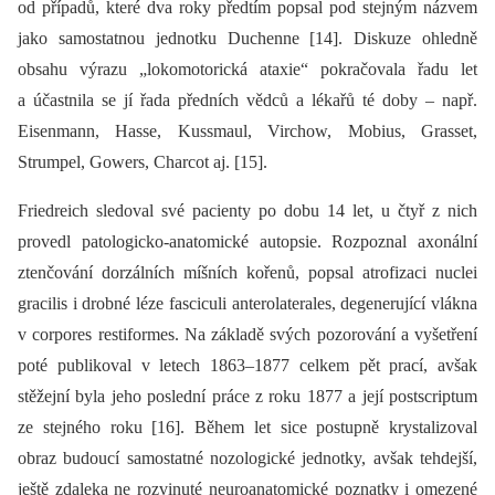
od případů, které dva roky předtím popsal pod stejným názvem
jako samostatnou jednotku Duchenne [14]. Diskuze ohledně
obsahu výrazu „lokomotorická ataxie“ pokračovala řadu let
a účastnila se jí řada předních vědců a lékařů té doby –⁠ např.
Eisenmann, Hasse, Kussmaul, Virchow, Mobius, Grasset,
Strumpel, Gowers, Charcot aj. [15].
Friedreich sledoval své pacienty po dobu 14 let, u čtyř z nich
provedl patologicko-anatomické autopsie. Rozpoznal axonální
ztenčování dorzálních míšních kořenů, popsal atrofizaci nuclei
gracilis i drobné léze fasciculi anterolaterales, degenerující vlákna
v corpores restiformes. Na základě svých pozorování a vyšetření
poté publikoval v letech 1863–1877 celkem pět prací, avšak
stěžejní byla jeho poslední práce z roku 1877 a její postscriptum
ze stejného roku [16]. Během let sice postupně krystalizoval
obraz budoucí samostatné nozologické jednotky, avšak tehdejší,
ještě zdaleka ne rozvinuté neuroanatomické poznatky i omezené