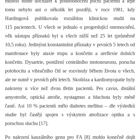
muselo nutně docházet k podhodnocení počtu pacientů a lépe
tomu nebylo ani o několik let později, v roce 1981, kdy
Hardingová publikovala rozsáhlou klinickou studii na
115 pacientech. U všech se jednalo o progredující onemocnění,
věk nástupu příznaků byl u všech nižší než 25 let (průměrně
10,5 roku). Jedinými konstantními příznaky v prvních 5 letech od
manifestace byly ataxie trupu a končetin a areflexie dolních
končetin. Dysartrie, postižení centrálního motoneuronu, porucha
polohocitu a vibračního čití se rozvinuly během života u všech,
ale ne nutně v prvních pěti letech. Skolióza a kardiomyopatie byly
nalezeny u více než dvou třetin pacientů. Pes cavus, distální
amyotrofie, optická atrofie, nystagmus a hluchota byly méně
časté. Asi 10 % pacientů mělo diabetes mellitus –⁠ dle výsledků
studie byl častěji spojen s výskytem atrofizace optiku a s
poruchou sluchu [17].
Po nalezení kauzálního genu pro FA [8] mohlo konečně dojít