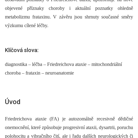
objevené příznaky choroby i aktuální poznatky ohledně
metabolizmu frataxinu. V závěru jsou shrnuty současné směry
výzkumu cílené léčby.
Klíčová slova:
diagnostika – léčba – Friedreichova ataxie – mitochondriální
choroba – frataxin – neuroanatomie
Úvod
Friedreichova ataxie (FA) je autozomálně recesivně dědičné
onemocnění, které způsobuje progresivní ataxii, dysartrii, poruchu
polohocitu a vibračního čití, ale i řadu dalších neurologických či