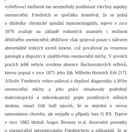
vyšetřovací možnosti mu neumožnily postihnout všechny aspekty
onemocnění. Friedreich se zpočátku domníval, že se jedná
o důsledky chronické spinální leptomeningitidy, teprve v roce
1876 zvažuje na základě rodinných anamnéz i možnost
dědičného onemocnění; dědičnost však spojoval pouze s nálezem
abnormálně tenkých axonů kmene, což považoval za vrozenou
patologii a dispozici k zánětlivému onemocnění míchy. V prvních
pracích ještě nebyla uvedena absence šlachosvalových reflexů,
kterou popsal v roce 1875 jeho žák Wilhelm Heinrich Erb [17].
Ačkoliv Friedreich velice usiloval o zlepšení diagnostiky a léčby
onemocnění míchy a jeho práce obsahovaly podrobný
makroskopický a mikroskopický popis postižených míšních
struktur, musel čelit řadě názorů, že se nejedná o novou
samostatnou chorobu, ale nejspíše o případy lues či RS. Teprve
v roce 1882 shrnuli Augus Brousse et al. dosavadní poznatky
o onemocnění prezentovaném Friedreichem a zdůraznili, že se