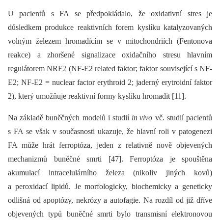
U pacientů s FA se předpokládalo, že oxidativní stres je
důsledkem produkce reaktivních forem kyslíku katalyzovaných
volným železem hromadícím se v mitochondriích (Fentonova
reakce) a zhoršené signalizace oxidačního stresu hlavním
regulátorem NRF2 (NF-E2 related faktor; faktor související s NF-
E2; NF-E2 = nuclear factor erythroid 2; jaderný erytroidní faktor
2), který umožňuje reaktivní formy kyslíku hromadit [11].
Na základě buněčných modelů i studií
in
vivo
vč. studií pacientů
s FA se však v současnosti ukazuje, že hlavní roli v patogenezi
FA může hrát ferroptóza, jeden z relativně nově objevených
mechanizmů buněčné smrti [47]. Ferroptóza je spouštěna
akumulací intracelulárního železa (nikoliv jiných kovů)
a peroxidací lipidů. Je morfologicky, biochemicky a geneticky
odlišná od apoptózy, nekrózy a autofagie. Na rozdíl od již dříve
objevených typů buněčné smrti bylo transmisní elektronovou