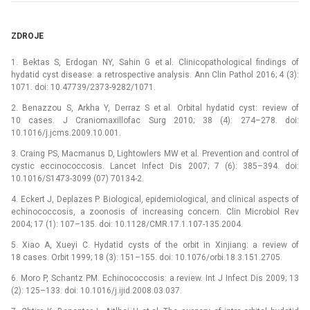
ZDROJE
1. Bektas S, Erdogan NY, Sahin G et al. Clinicopathological findings of
hydatid cyst disease: a retrospective analysis. Ann Clin Pathol 2016; 4 (3):
1071. doi: 10.47739/2373-9282/1071.
2. Benazzou S, Arkha Y, Derraz S et al. Orbital hydatid cyst: review of
10 cases. J Craniomaxillofac Surg 2010; 38 (4): 274–278. doi:
10.1016/j.jcms.2009.10.001.
3. Craing PS, Macmanus D, Lightowlers MW et al. Prevention and control of
cystic eccinococcosis. Lancet Infect Dis 2007; 7 (6): 385–394. doi:
10.1016/S1473-3099 (07) 70134-2.
4. Eckert J, Deplazes P. Biological, epidemiological, and clinical aspects of
echinococcosis, a zoonosis of increasing concern. Clin Microbiol Rev
2004; 17 (1): 107–135. doi: 10.1128/CMR.17.1.107-135.2004.
5. Xiao A, Xueyi C. Hydatid cysts of the orbit in Xinjiang: a review of
18 cases. Orbit 1999; 18 (3): 151–155. doi: 10.1076/orbi.18.3.151.2705.
6. Moro P, Schantz PM. Echinococcosis: a review. Int J Infect Dis 2009; 13
(2): 125–133. doi: 10.1016/j.ijid.2008.03.037.