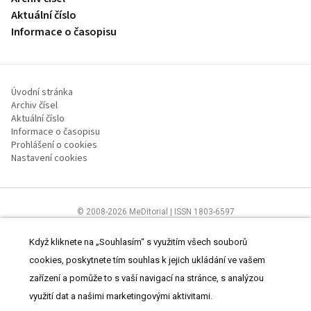
Aktuální číslo
Informace o časopisu
Úvodní stránka
Archiv čísel
Aktuální číslo
Informace o časopisu
Prohlášení o cookies
Nastavení cookies
© 2008-2026 MeDitorial | ISSN 1803-6597
Stránky proLékaře.cz jsou určeny výhradně odborníkům ve
zdravotnictví.
Čtěte prohlášení
a
Zásady zpracování osobních údajů
.
Když kliknete na „Souhlasím“ s využitím všech souborů
cookies, poskytnete tím souhlas k jejich ukládání ve vašem
zařízení a pomůže to s vaší navigací na stránce, s analýzou
využití dat a našimi marketingovými aktivitami.