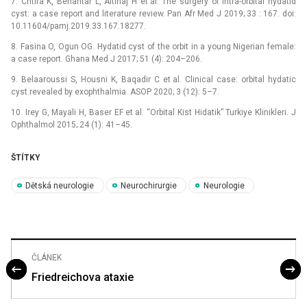
7. Chtira K, Benantar L, Aitlhaj H et al. The surgery of intra-orbital hydatid
cyst: a case report and literature review. Pan Afr Med J 2019; 33 : 167. doi:
10.11604/pamj.2019.33.167.18277.
8. Fasina O, Ogun OG. Hydatid cyst of the orbit in a young Nigerian female:
a case report. Ghana Med J 2017; 51 (4): 204–206.
9. Belaaroussi S, Housni K, Baqadir C et al. Clinical case: orbital hydatic
cyst revealed by exophthalmia. ASOP 2020; 3 (12): 5–7.
10. Irey G, Mayali H, Baser EF et al. “Orbital Kist Hidatik” Turkiye Klinikleri. J
Ophthalmol 2015; 24 (1): 41–45.
ŠTÍTKY
Dětská neurologie
Neurochirurgie
Neurologie
ČLÁNEK
Friedreichova ataxie