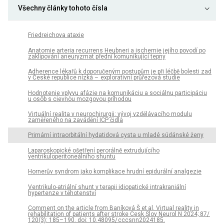
Všechny články tohoto čísla
Friedreichova ataxie
Anatomie arteria recurrens Heubneri a ischemie jejího povodí po
zaklipování aneuryzmat přední komunikující tepny
Adherence lékařů k doporučeným postupům je při léčbě bolesti zad
v České republice nízká – explorativní průřezová studie
Hodnotenie vplyvu afázie na komunikáciu a sociálnu participáciu
u osôb s cievnou mozgovou príhodou
Virtuální realita v neurochirurgii: vývoj vzdělávacího modulu
zaměřeného na zavádění ICP čidla
Primární intraorbitální hydatidová cysta u mladé súdánské ženy
Laparoskopické ošetření perorálně extrudujícího
ventrikuloperitoneálního shuntu
Hornerův syndrom jako komplikace hrudní epidurální analgezie
Ventrikulo-atriální shunt v terapii idiopatické intrakraniální
hypertenze v těhotenství
Comment on the article from Baníková Š et al. Virtual reality in
rehabilitation of patients after stroke Cesk Slov Neurol N 2024; 87/
120(3): 185– 190. doi: 10.48095/ cccsnn2024185.