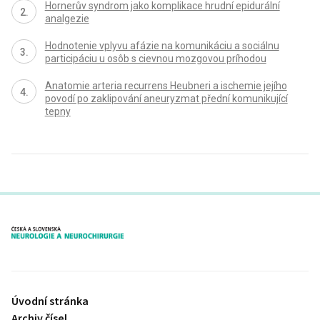
Hornerův syndrom jako komplikace hrudní epidurální
analgezie
Hodnotenie vplyvu afázie na komunikáciu a sociálnu
participáciu u osôb s cievnou mozgovou príhodou
Anatomie arteria recurrens Heubneri a ischemie jejího
povodí po zaklipování aneuryzmat přední komunikující
tepny
proLékaře.cz
Úvodní stránka
Archiv čísel