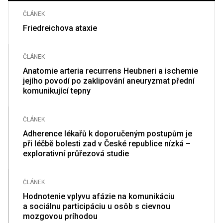
ČLÁNEK
Friedreichova ataxie
ČLÁNEK
Anatomie arteria recurrens Heubneri a ischemie
jejího povodí po zaklipování aneuryzmat přední
komunikující tepny
ČLÁNEK
Adherence lékařů k doporučeným postupům je
při léčbě bolesti zad v České republice nízká –
explorativní průřezová studie
ČLÁNEK
Hodnotenie vplyvu afázie na komunikáciu
a sociálnu participáciu u osôb s cievnou
mozgovou príhodou