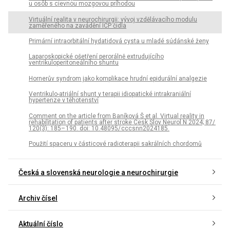
u osôb s cievnou mozgovou príhodou
Virtuální realita v neurochirurgii: vývoj vzdělávacího modulu
zaměřeného na zavádění ICP čidla
Primární intraorbitální hydatidová cysta u mladé súdánské ženy
Laparoskopické ošetření perorálně extrudujícího
ventrikuloperitoneálního shuntu
Hornerův syndrom jako komplikace hrudní epidurální analgezie
Ventrikulo-atriální shunt v terapii idiopatické intrakraniální
hypertenze v těhotenství
Comment on the article from Baníková Š et al. Virtual reality in
rehabilitation of patients after stroke Cesk Slov Neurol N 2024; 87/
120(3): 185– 190. doi: 10.48095/ cccsnn2024185.
Použití spaceru v částicové radioterapii sakrálních chordomů
Česká a slovenská neurologie a neurochirurgie
Archiv čísel
Aktuální číslo