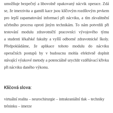
umožňuje bezpečný a libovolně opakovaný nácvik operace. Zdá
se, že imerzivita a gamifi kace jsou klíčovým rozdílovým prvkem
pro lepší zapamatování informací při nácviku, a tím zkvalitnění
učebního procesu oproti jiným technikám. To nám potvrdili při
testování modulu zdravotničtí pracovníci vývojového týmu
a studenti lékařské fakulty a vyšší odborné zdravotnické školy.
Předpokládáme, že aplikace tohoto modulu do nácviku
operačních postupů by v budoucnu mohla efektivně doplnit
stávající výukové metody a potenciálně urychlit vzdělávací křivku
při nácviku daného výkonu.
Klíčová slova:
virtuální realita – neurochirurgie – intrakraniální tlak – techniky
tréninku – imerze