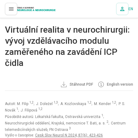
EN
proLékaře.cz
Virtuální realita v neurochirurgii:
vývoj vzdělávacího modulu
zaměřeného na zavádění ICP
čidla
Stáhnout PDF
English version
1,2
1,3
1,2
1,2
Autoři: M. Filip
; J. Doležel
; A. Kozlovskaya
; M. Kender
; P. S.
1
1,2
Novák
; J. Filipová
1
Působiště autorů: Lékařská fakulta, Ostravská univerzita
;
2
Neurochirurgické oddělení, Krajská, nemocnice T. Bati, a. s.
; Centrum
3
telemedicínských služeb, FN Ostrava
Vyšlo v časopise:
Cesk Slov Neurol N 2024; 87(6): 423-426