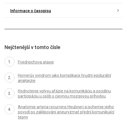
Informace o časopisu
Nejčtenější v tomto čísle
Friedreichova ataxie
Hornerův syndrom jako komplikace hrudní epidurální
analgezie
Hodnotenie vplyvu afázie na komunikáciu a sociálnu
participáciu u osôb s cievnou mozgovou príhodou
Anatomie arteria recurrens Heubneri a ischemie jejího
povodí po zaklipování aneuryzmat přední komunikující
tepny