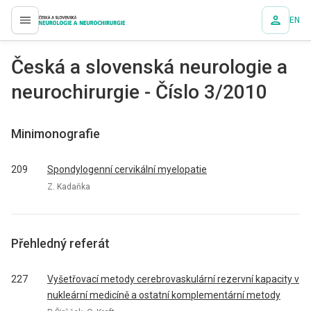
EN
proLékaře.cz
Česká a slovenská neurologie a
neurochirurgie - Číslo 3/2010
Minimonografie
209
Spondylogenní cervikální myelopatie
Z. Kadaňka
Přehledný referát
227
Vyšetřovací metody cerebrovaskulární rezervní kapacity v
nukleární medicíně a ostatní komplementární metody