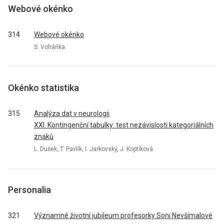
Webové okénko
314
Webové okénko
S. Voháňka
Okénko statistika
315
Analýza dat v neurologii
XXI. Kontingenční tabulky: test nezávislosti kategoriálních
znaků
L. Dušek, T. Pavlík, I. Jarkovský, J. Koptíková
Personalia
321
Významné životní jubileum profesorky Soni Nevšímalové