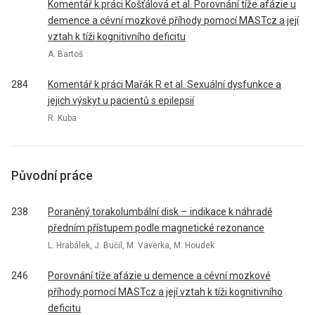
Komentář k práci Košťálová et al. Porovnání tíže afázie u
demence a cévní mozkové příhody pomocí MASTcz a její
vztah k tíži kognitivního deficitu
A. Bartoš
284
Komentář k práci Mařák R et al. Sexuální dysfunkce a
jejich výskyt u pacientů s epilepsií
R. Kuba
Původní práce
238
Poraněný torakolumbální disk – indikace k náhradě
předním přístupem podle magnetické rezonance
L. Hrabálek, J. Bučil, M. Vaverka, M. Houdek
246
Porovnání tíže afázie u demence a cévní mozkové
příhody pomocí MASTcz a její vztah k tíži kognitivního
deficitu