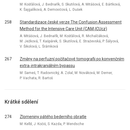
M. Košťálová, J. Bednařík, S. Skutilová, A. Mitášová, E. Bártková,
K. Šajgalíková, A. Demovičová, L. Dušek
258
Standardizace české verze The Confusion Assessment
Method for the Intensive Care Unit (CAM‑ICUcz)
A. Mitášová, J. Bednařík, M. Košťálová, R. Michalčáková,
M. Ježková, T. Kašpárek, S. Skutilová, E. Straževská, P. Šályová,
V. Šikolová, L. Šrámková
267
Změny na perfuzní počítačové tomografii po konvenčním
extra‑ intrakraniálním bypassu
M. Sameš, T. Radovnický, A. Zolal, M. Nováková, M. Derner,
P. Vachata, R. Bartoš
Krátké sdělení
274
Zlomeniny pátého bederního obratle
M. Kelbl, J. Kočiš, S. Kazda, P. Wendsche