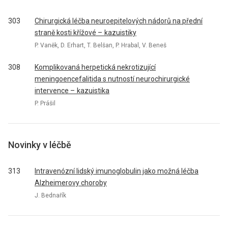
303
Chirurgická léčba neuroepitelových nádorů na přední
straně kosti křížové – kazuistiky
P. Vaněk, D. Erhart, T. Belšan, P. Hrabal, V. Beneš
308
Komplikovaná herpetická nekrotizující
meningoencefalitida s nutností neurochirurgické
intervence – kazuistika
P. Prášil
Novinky v léčbě
313
Intravenózní lidský imunoglobulin jako možná léčba
Alzheimerovy choroby
J. Bednařík