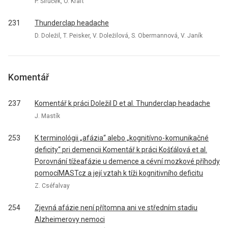
P. Širůček, O. Kraft
231
Thunderclap headache
D. Doležil, T. Peisker, V. Doležilová, S. Obermannová, V. Janík
Komentář
237
Komentář k práci Doležil D et al. Thunderclap headache
J. Mastík
253
K terminológii „afázia“ alebo „kognitívno- komunikačné
deficity“ pri demencii Komentář k práci Košťálová et al.
Porovnání tížeafázie u demence a cévní mozkové příhody
pomocíMASTcz a její vztah k tíži kognitivního deficitu
Z. Cséfalvay
254
Zjevná afázie není přítomna ani ve středním stadiu
Alzheimerovy nemoci