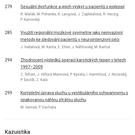
279
Sexuální dysfunkce a jejich výskyt u pacientů s epilepsií
R. Mařák, M. Pohanka, K. Langová, J. Zapletalová, R. Herzig,
P. Kaňovský
285
Využití regionální mozkové oxymetrie jako neinvazivní
metody ke sledování pacientů v neurointenzivní péči
J. Habalová, M. Kanta, E. Ehler, J. Náhlovský, M. Bartoš
294
Zhodnocení výsledků operací karotických tepen v letech
1997– 2009
Z. Šilhart, J. Hillová Mannová, P. Kysela, I. Hamtilová, J. Ničovský,
P. Ševčík, Z. Kala
299
Kompletní úprava sluchu u vestibulárního schwannomu s
opakovanou náhlou ztrátou sluchu
M. Sameš, P. Vachata
Kazuistika