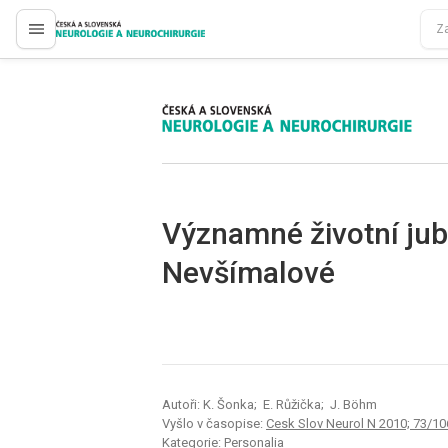
proLékaře.cz
proLékaře.cz
Významné životní jub
Nevšímalové
Autoři: K. Šonka; E. Růžička; J. Böhm
Vyšlo v časopise:
Cesk Slov Neurol N 2010; 73/10
Kategorie: Personalia