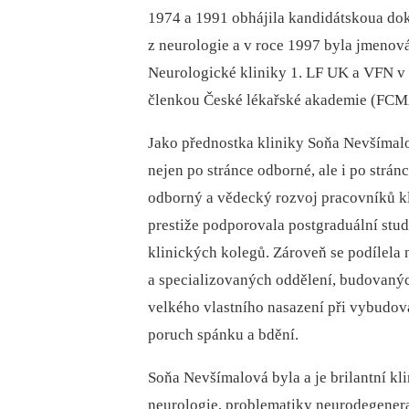
1974 a 1991 obhájila kandidátskoua dokt
z neurologie a v roce 1997 byla jmenov
Neurologické kliniky 1. LF UK a VFN v
členkou České lékařské akademie (FCM
Jako přednostka kliniky Soňa Nevšímalo
nejen po stránce odborné, ale i po stránc
odborný a vědecký rozvoj pracovníků kl
prestiže podporovala postgraduální stud
klinických kolegů. Zároveň se podílela
a specializovaných oddělení, budovanýc
velkého vlastního nasazení při vybudov
poruch spánku a bdění.
Soňa Nevšímalová byla a je brilantní kl
neurologie, problematiky neurodegener