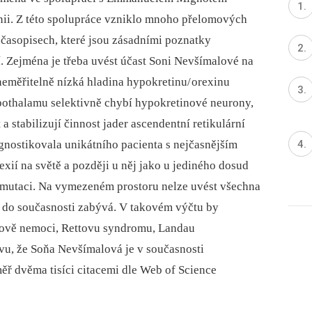
rnii. Z této spolupráce vzniklo mnoho přelomových
asopisech, které jsou zásadními poznatky
í. Zejména je třeba uvést účast Soni Nevšímalové na
 neměřitelně nízká hladina hypokretinu/ orexinu
othalamu selektivně chybí hypokretinové neurony,
a stabilizují činnost jader ascendentní retikulární
nostikovala unikátního pacienta s nejčasnějším
ií na světě a později u něj jako u jediného dosud
mutaci. Na vymezeném prostoru nelze uvést všechna
 do současnosti zabývá. V takovém výčtu by
ově nemoci, Rettovu syndromu, Landau
ivu, že Soňa Nevšímalová je v současnosti
ěř dvěma tisíci citacemi dle Web of Science