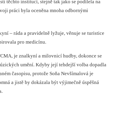
 těchto institucí, stejně tak jako se podílela na
svoji práci byla oceněna mnoha odbornými
í –⁠ ráda a pravidelně lyžuje, věnuje se turistice
pirovala pro medicínu.
FCMA, je znalkyní a milovnicí hudby, dokonce se
zických umění. Kdyby její tehdejší volba dopadla
ovaném časopisu, protože Soňa Nevšímalová je
omná a jistě by dokázala být výjimečně úspěšná
a.