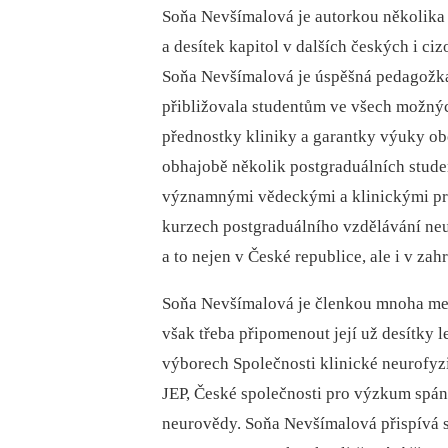
Soňa Nevšímalová je autorkou několika
a desítek kapitol v dalších českých i ci
Soňa Nevšímalová je úspěšná pedagožka. 
přibližovala studentům ve všech možných
přednostky kliniky a garantky výuky obo
obhajobě několik postgraduálních studen
významnými vědeckými a klinickými pra
kurzech postgraduálního vzdělávání neu
a to nejen v České republice, ale i v zahr
Soňa Nevšímalová je členkou mnoha mez
však třeba připomenout její už desítky l
výborech Společnosti klinické neurofyz
JEP, České společnosti pro výzkum spá
neurovědy. Soňa Nevšímalová přispívá 