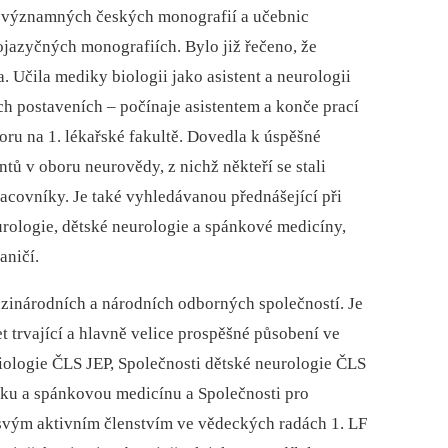
 významných českých monografií a učebnic
zojazyčných monografiích. Bylo již řečeno, že
Učila mediky bio­logii jako asistent a neurologii
 postaveních –⁠ počínaje asistentem a konče prací
ru na 1. lékařské fakultě. Dovedla k úspěšné
tů v oboru neurovědy, z nichž někteří se stali
covníky. Je také vyhledávanou přednášející při
rologie, dětské neurologie a spánkové medicíny,
aničí.
inárodních a národních odborných společností. Je
et trvající a hlavně velice prospěšné působení ve
iologie ČLS JEP, Společnosti dětské neurologie ČLS
nku a spánkovou medicínu a Společnosti pro
svým aktivním členstvím ve vědeckých radách 1. LF