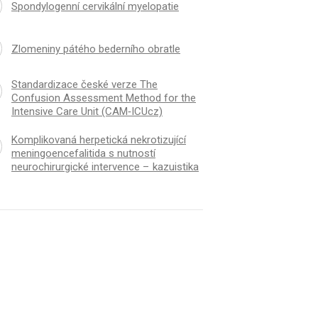
Spondylogenní cervikální myelopatie
Zlomeniny pátého bederního obratle
Standardizace české verze The
Confusion Assessment Method for the
Intensive Care Unit (CAM‑ICUcz)
Komplikovaná herpetická nekrotizující
meningoencefalitida s nutností
neurochirurgické intervence – kazuistika