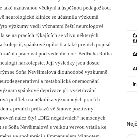
 je také uznávanou vědkyní a úspěšnou pedagožkou.
ě neurologické klinice se účastnila výzkumů
Tyto výzkumy vedli významní čeští neurologové
a se na pracích týkajících se vlivu ně­kte­rých
Č
n
kolepsií, spánkové opilosti a také prvních popisů
Ar
 začala pracovat pod vedením doc. Bedřicha Rotha
nealogii narkolepsie. Její výsledky jsou dosud
Ak
kterým se Soňa Nevšímalová dlouhodobě výzkumně
 neurodegenerativní a metabolická onemocnění
I
a význam spánkové deprivace při vyšetřování
alová podílela na několika významných pracích
den z prvních průkazů většinové pozitivity
zároveň nález čtyř „DR2 negativních“ nemocných
Nejč
et se Soňa Nevšímalová s velkou vervou vrátila ke
zejména ve spolupráci s Emmanuelem Mignotem