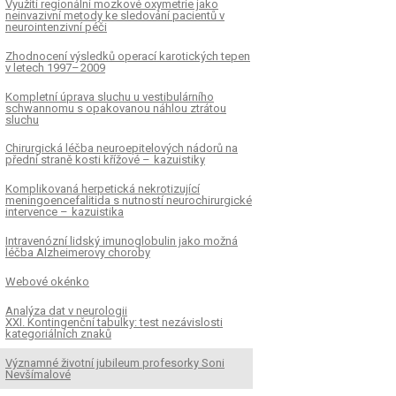
Využití regionální mozkové oxymetrie jako
neinvazivní metody ke sledování pacientů v
neurointenzivní péči
Zhodnocení výsledků operací karotických tepen
v letech 1997– 2009
Kompletní úprava sluchu u vestibulárního
schwannomu s opakovanou náhlou ztrátou
sluchu
Chirurgická léčba neuroepitelových nádorů na
přední straně kosti křížové – kazuistiky
Komplikovaná herpetická nekrotizující
meningoencefalitida s nutností neurochirurgické
intervence – kazuistika
Intravenózní lidský imunoglobulin jako možná
léčba Alzheimerovy choroby
Webové okénko
Analýza dat v neurologii
XXI. Kontingenční tabulky: test nezávislosti
kategoriálních znaků
Významné životní jubileum profesorky Soni
Nevšímalové