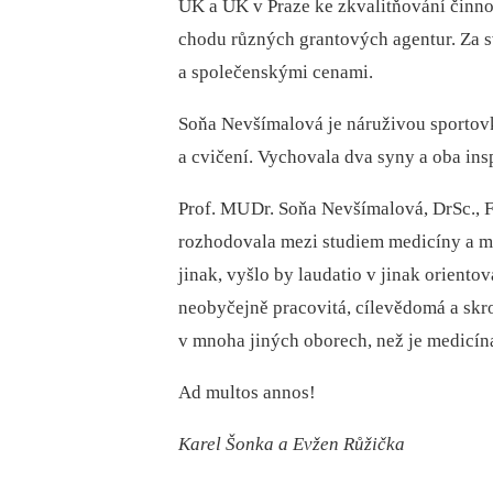
UK a UK v Praze ke zkvalitňování činnosti
chodu různých grantových agentur. Za 
a společenskými cenami.
Soňa Nevšímalová je náruživou sportovkyn
a cvičení. Vychovala dva syny a oba ins
Prof. MU Dr. Soňa Nevšímalová, DrSc., 
rozhodovala mezi studiem medicíny a mú
jinak, vyšlo by laudatio v jinak orient
neobyčejně pracovitá, cílevědomá a skr
v mnoha jiných oborech, než je medicín
Ad multos annos!
Karel Šonka a Evžen Růžička