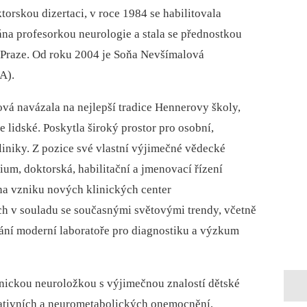
orskou dizertaci, v roce 1984 se habilitovala
ána profesorkou neurologie a stala se přednostkou
 Praze. Od roku 2004 je Soňa Nevšímalová
A).
vá navázala na nejlepší tradice Hennerovy školy,
e lidské. Poskytla široký prostor pro osobní,
iniky. Z pozice své vlastní výjimečné vědecké
ium, doktorská, habilitační a jmenovací řízení
 na vzniku nových klinických center
h v souladu se současnými světovými trendy, včetně
ání moderní laboratoře pro diagnostiku a výzkum
inickou neuroložkou s výjimečnou znalostí dětské
ativních a neurometabolických onemocnění,