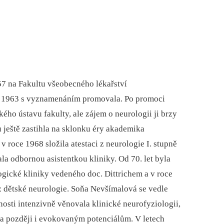
7 na Fakultu všeobecného lékařství
ce 1963 s vyznamenáním promovala. Po promoci
kého ústavu fakulty, ale zájem o neurologii ji brzy
u ještě zastihla na sklonku éry akademika
roce 1968 složila atestaci z neurologie I. stupně
tala odbornou asistentkou kliniky. Od 70. let byla
gické kliniky vedeného doc. Dittrichem a v roce
 z dětské neurologie. Soňa Nevšímalová se vedle
nosti intenzivně věnovala klinické neurofyziologii,
 a později i evokovaným potenciálům. V letech