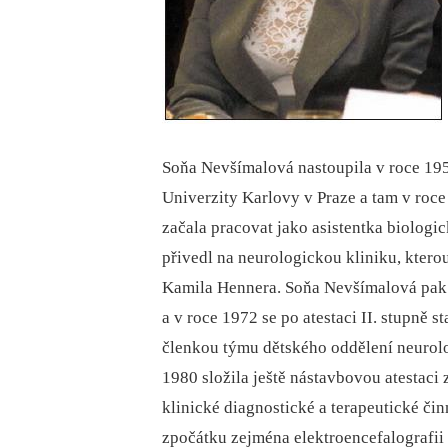
Soňa Nevšímalová nastoupila v roce 195
Univerzity Karlovy v Praze a tam v ro
začala pracovat jako asistentka bio­logic
přivedl na neurologickou kliniku, ktero
Kamila Hennera. Soňa Nevšímalová pak v 
a v roce 1972 se po atestaci II. stupně s
členkou týmu dětského oddělení neurolo
1980 složila ještě nástavbovou atestaci
klinické diagnostické a terapeutické čin
zpočátku zejména elektroencefalografii