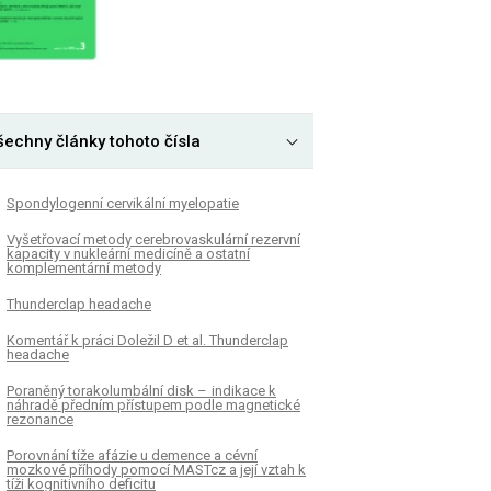
šechny články tohoto čísla
Spondylogenní cervikální myelopatie
Vyšetřovací metody cerebrovaskulární rezervní
kapacity v nukleární medicíně a ostatní
komplementární metody
Thunderclap headache
Komentář k práci Doležil D et al. Thunderclap
headache
Poraněný torakolumbální disk – indikace k
náhradě předním přístupem podle magnetické
rezonance
Porovnání tíže afázie u demence a cévní
mozkové příhody pomocí MASTcz a její vztah k
tíži kognitivního deficitu