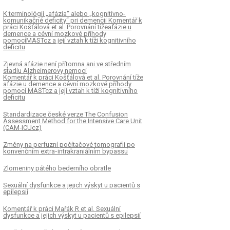
K terminológii „afázia“ alebo „kognitívno-
komunikačné deficity“ pri demencii Komentář k
práci Košťálová et al. Porovnání tížeafázie u
demence a cévní mozkové příhody
pomocíMASTcz a její vztah k tíži kognitivního
deficitu
Zjevná afázie není přítomna ani ve středním
stadiu Alzheimerovy nemoci
Komentář k práci Košťálová et al. Porovnání tíže
afázie u demence a cévní mozkové příhody
pomocí MASTcz a její vztah k tíži kognitivního
deficitu
Standardizace české verze The Confusion
Assessment Method for the Intensive Care Unit
(CAM‑ICUcz)
Změny na perfuzní počítačové tomografii po
konvenčním extra‑ intrakraniálním bypassu
Zlomeniny pátého bederního obratle
Sexuální dysfunkce a jejich výskyt u pacientů s
epilepsií
Komentář k práci Mařák R et al. Sexuální
dysfunkce a jejich výskyt u pacientů s epilepsií