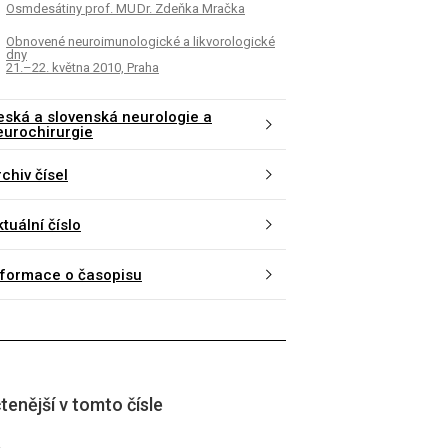
Osmdesátiny prof. MU Dr. Zdeňka Mračka
Obnovené neuroimunologické a likvorologické
dny
21.–22. května 2010, Praha
eská a slovenská neurologie a
eurochirurgie
chiv čísel
tuální číslo
nformace o časopisu
tenější v tomto čísle