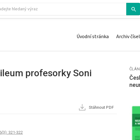
Úvodní stránka
Archiv čísel
ČLÁN
ileum profesorky Soni
Česk
neu
Stáhnout PDF
6(3): 321-322