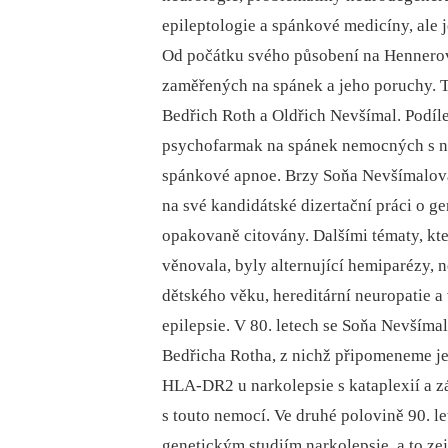
epileptologie a spánkové medicíny, ale
Od počátku svého působení na Hennerov
zaměřených na spánek a jeho poruchy. 
Bedřich Roth a Oldřich Nevšímal. Podílel
psychofarmak na spánek nemocných s nar
spánkové apnoe. Brzy Soňa Nevšímalová
na své kandidátské dizertační práci o ge
opakovaně citovány. Dalšími tématy, 
věnovala, byly alternující hemiparézy,
dětského věku, hereditární neuropatie 
epilepsie. V 80. letech se Soňa Nevším
Bedřicha Rotha, z nichž připomeneme je
HLA‑DR2 u narkolepsie s kataplexií a 
s touto nemocí. Ve druhé polovině 90. l
genetickým studiím narkolepsie, a to 