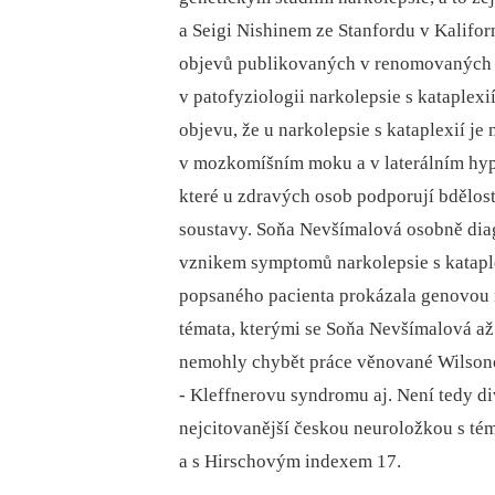
a Seigi Nishinem ze Stanfordu v Kalifo
objevů publikovaných v renomovaných č
v patofyziologii narkolepsie s kataplexi
objevu, že u narkolepsie s kataplexií je
v mozkomíšním moku a v laterálním hyp
které u zdravých osob podporují bdělost 
soustavy. Soňa Nevšímalová osobně diag
vznikem symptomů narkolepsie s kataplex
popsaného pacienta prokázala genovou 
témata, kterými se Soňa Nevšímalová až
nemohly chybět práce věnované Wilson
-⁠ Kleffnerovu syndromu aj. Není tedy d
nejcitovanější českou neuroložkou s tém
a s Hirschovým indexem 17.