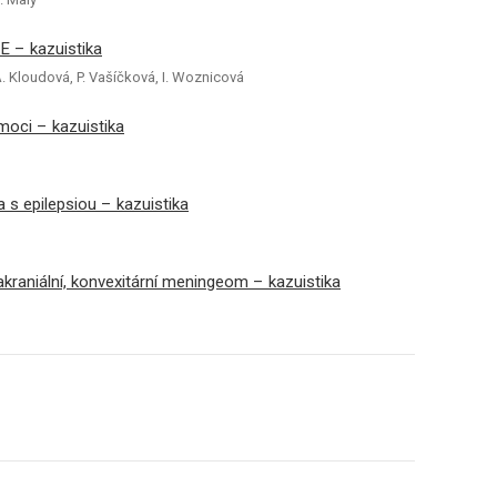
E – kazuistika
A. Kloudová, P. Vašíčková, I. Woznicová
moci – kazuistika
a s epilepsiou – kazuistika
rakraniální, konvexitární meningeom – kazuistika