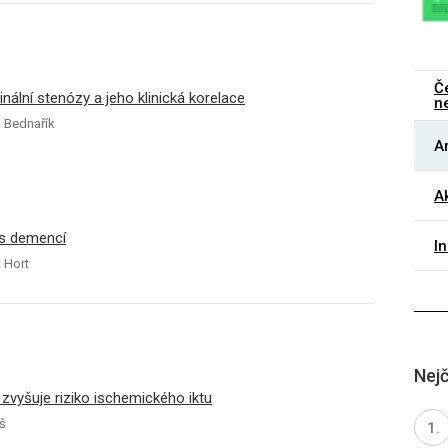
Č
nální stenózy a jeho klinická korelace
n
. Bednařík
Ar
Ak
 s demencí
I
. Hort
Nejč
 zvyšuje riziko ischemického iktu
eš