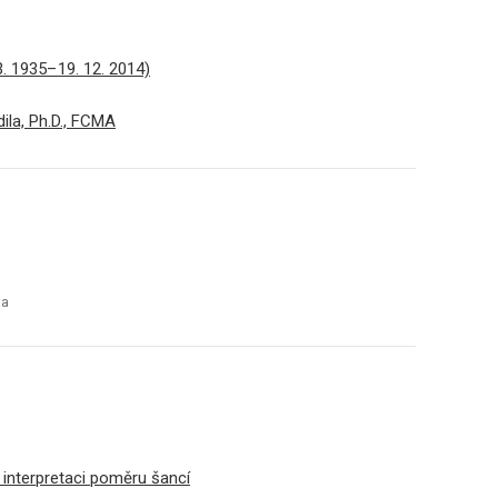
 3. 1935– 19. 12. 2014)
dila, Ph.D., FCMA
ba
interpretaci poměru šancí