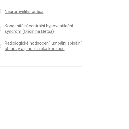
Neuromyelitis optica
Kongenitální centrální hypoventilační
syndrom (Ondinina kletba)
Radiologické hodnocení lumbální spinální
stenózy a jeho klinická korelace