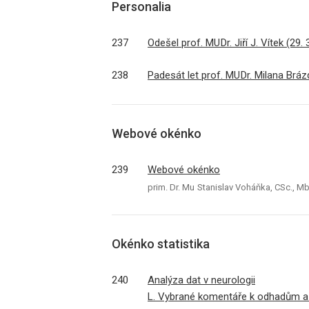
Personalia
237
Odešel prof. MU Dr. Jiří J. Vítek (29.
238
Padesát let prof. MU Dr. Milana Bráz
Webové okénko
239
Webové okénko
prim. Dr. Mu Stanislav Voháňka, CSc., M
Okénko statistika
240
Analýza dat v neurologii
L. Vybrané komentáře k odhadům a 