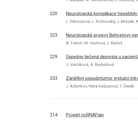
220
Neurologická komplikace hepatitidy 
L. Petroušová, L. Rožnovský, J. Mrázek, 
223
Neurologické projevy Behçetovy ne
A. Tvaroh, M. Vachová, J. Bartoš
229
Úspešne liečená depresia u pa­cient
J. Vančíková, A. Bednářová
233
Zánětlivý pseudotumor imitující int
J. Adamkov, Petra Kašparová, T. Česák
214
Projekt ncRNAPain