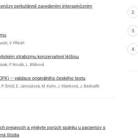
í stenózy perkutánně zavedeným interspinózním
amu
uráň, V. Přibáň
alytickém strabizmu konzervativní léčbou
Rezek, P. Novák, L. Bláhová
DFK) – validace originálního českého testu
 P. Šmíd, E. Janoušová, M. Kuhn, J. Klenková, J. Bednařík
ých prejavoch a výskyte porúch spánku u pa­cientov s
ná štúdia