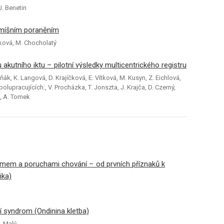
J. Benetin
s míšním poraněním
níková, M. Chocholatý
akutního iktu – pilotní výsledky multicentrického registru
ák, K. Langová, D. Krajíčková, E. Vítková, M. Kusyn, Z. Eichlová,
polupracujících:, V. Procházka, T. Jonszta, J. Krajča, D. Czerný,
ra, A. Tomek
zmem a poruchami chování – od prvních příznaků k
ika)
ní syndrom (Ondinina kletba)
. Malý