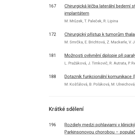
167
Chirurgická léčba laterální bedern
implantátem
M. Mrůzek, T. Paleček, R. Lipina
172
Chirurgický přístup k tumorům thal
M. Smrčka, E. Brichtová, Z. Mackerle, V. J
181
Možnosti ovlivnění diplopie při par
L. Pražáková, J. Timkovič, R. Autrata, P. 
188
Dotazník funkcionální komunikace (
M. Košťálová, B. Poláková, M. Ulreichová,
Krátké sdělení
196
Rozdiely medzi pohlaviami v klinick
Parkinsonovou chorobou – populač