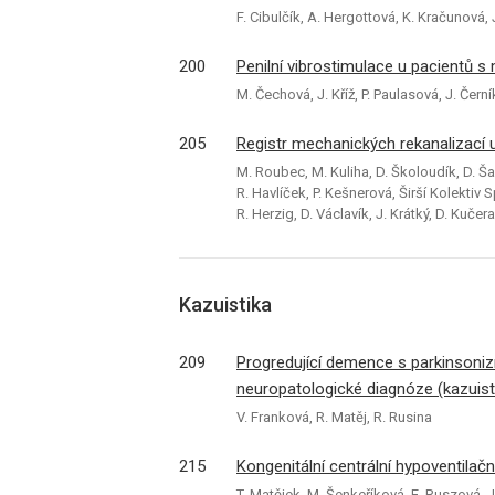
F. Cibulčík, A. Hergottová, K. Kračunová, 
200
Penilní vibrostimulace u pa­cientů 
M. Čechová, J. Kříž, P. Paulasová, J. Čer
205
Registr mechanických rekanalizací u 
M. Roubec, M. Kuliha, D. Školoudík, D. Šaň
R. Havlíček, P. Kešnerová, Širší Kolektiv S
R. Herzig, D. Václavík, J. Krátký, D. Kuče
Kazuistika
209
Progredující demence s parkinsoni
neuropatologické dia­gnóze (kazuist
V. Franková, R. Matěj, R. Rusina
215
Kongenitální centrální hypoventilač
T. Matějek, M. Šenkeříková, E. Ruszová, J