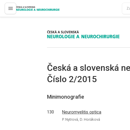
proLékaře.cz
proLékaře.cz
Česká a slovenská ne
Číslo 2/2015
Minimonografie
130
Neuromyelitis optica
P. Nytrová, D. Horáková