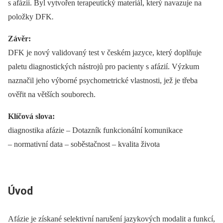
s afázií. Byl vytvořen terapeutický materiál, který navazuje na
položky DFK
.
Závěr:
DFK je nový validovaný test v českém jazyce, který doplňuje
paletu dia­gnostických nástrojů pro pa­cienty s afázií. Výzkum
naznačil jeho výborné psychometrické vlastnosti, jež je třeba
ověřit na větších souborech.
Klíčová slova:
diagnostika afázie –⁠ Dotazník funkcionální komunikace
–⁠ normativní data –⁠ soběstačnost –⁠ kvalita života
Úvod
Afázie je získané selektivní narušení jazykových modalit a funkcí,