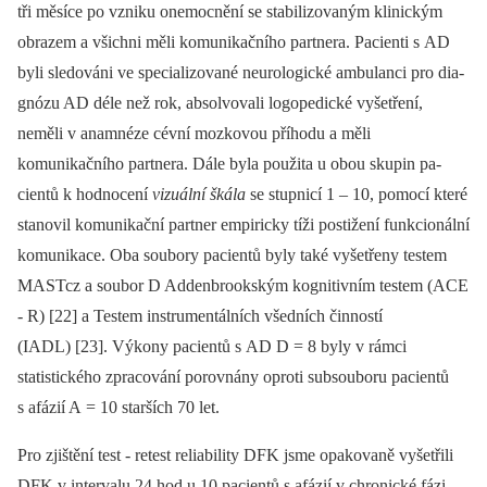
tři měsíce po vzniku onemocnění se stabilizovaným klinickým
obrazem a všichni měli komunikačního partnera. Pa­cienti s AD
byli sledováni ve specializované neurologické ambulanci pro dia­
gnózu AD déle než rok, absolvovali logopedické vyšetření,
neměli v anamnéze cévní mozkovou příhodu a měli
komunikačního partnera. Dále byla použita u obou skupin pa­
cientů k hodnocení
vizuální škála
se stupnicí 1 –⁠ 10, pomocí které
stanovil komunikační partner empiricky tíži postižení funkcionální
komunikace. Oba soubory pa­cientů byly také vyšetřeny testem
MASTcz a soubor D Addenbrookským kognitivním testem (ACE
‑⁠ R) [22] a Testem instrumentálních všedních činností
(IADL) [23]. Výkony pa­cientů s AD D = 8 byly v rámci
statistického zpracování porovnány oproti subsouboru pa­cientů
s afázií A = 10 starších 70 let.
Pro zjištění test ‑⁠ retest reliability DFK jsme opakovaně vyšetřili
DFK v intervalu 24 hod u 10 pa­cientů s afázií v chronické fázi