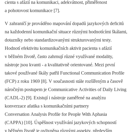
cienta s afázií na komunikaci, adekvátnost, přiměřenost
a pohotovost komunikace [7].
V zahraničí je prováděno mapování dopadů jazykových deficitů
na každodenní komunikační situace různými hodnotícími škálami,
dotazníky nebo standardizovanými strukturovanými testy.
Hodnotí efektivitu komunikačních aktivit pa­cienta s afázií
v běžném životě, často zahrnují různé využívané modality,
nástroje jsou kvanti ‑⁠ a kvalitativně orientované. Mezi první
takové používané škály patřil Functional Communication Profile
(FCP) z roku 1969 [8]. V současnosti stále rozšířeným a časově
náročným postupem je Communicative Activities of Daily Living
(CADL‑2) [9]. Existují i nástroje zaměřené na analýzu
konverzace afatika s komunikačními partnery
Conversation Analysis Profile for People With Aphasia
(CAPPA) [10]. Úspěšnost využívání jazykových schopností
v běžném životě je ovlivněna různými aspekty, především