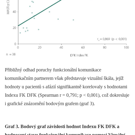
Přibližný odhad poruchy funkcionální komunikace
komunikačním partnerem však představuje vizuální škála, jejíž
hodnoty u pa­cientů s afázií signifikantně korelovaly s hodnotami
Indexu FK DFK (Spearman r = 0,791; p < 0,001), což dokresluje
i grafické znázornění bodovým grafem (graf 3).
Graf 3. Bodový graf závislosti hodnot Indexu FK DFK a
hodnocení stavu funkcionální komunikace pomocí Vizuální