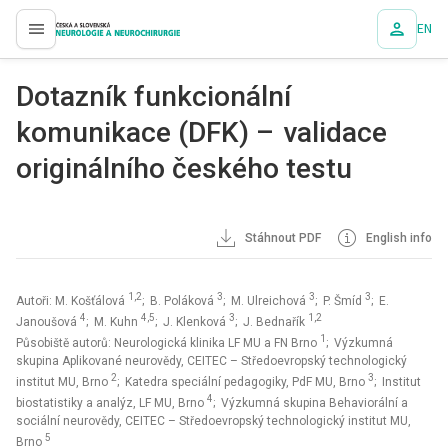
EN
proLékaře.cz
Dotazník funkcionální
komunikace (DFK) – validace
originálního českého testu
Stáhnout PDF
English info
1,2
3
3
3
Autoři: M. Košťálová
; B. Poláková
; M. Ulreichová
; P. Šmíd
; E.
4
4,5
3
1,2
Janoušová
; M. Kuhn
; J. Klenková
; J. Bednařík
1
Působiště autorů: Neurologická klinika LF MU a FN Brno
; Výzkumná
skupina Aplikované neurovědy, CEITEC – Středoevropský technologický
2
3
institut MU, Brno
; Katedra speciální pedagogiky, PdF MU, Brno
; Institut
4
biostatistiky a analýz, LF MU, Brno
; Výzkumná skupina Behaviorální a
sociální neurovědy, CEITEC – Středoevropský technologický institut MU,
5
Brno