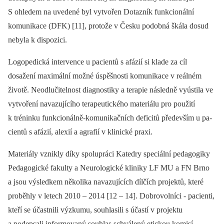
S ohledem na uvedené byl vytvořen Dotazník funkcionální
komunikace (DFK) [11], protože v Česku podobná škála dosud
nebyla k dispozici.
Logopedická intervence u pa­cientů s afázií si klade za cíl
dosažení maximální možné úspěšnosti komunikace v reálném
životě. Neodlučitelnost dia­gnostiky a terapie následně vyústila ve
vytvoření navazujícího terapeutického materiálu pro použití
k tréninku funkcionálně‑komunikačních deficitů především u pa­
cientů s afázií, alexií a agrafií v klinické praxi.
Materiály vznikly díky spolupráci Katedry speciální pedagogiky
Pedagogické fakulty a Neurologické kliniky LF MU a FN Brno
a jsou výsledkem několika navazujících dílčích projektů, které
proběhly v letech 2010 –⁠ 2014 [12 –⁠ 14]. Dobrovolníci ‑⁠ pa­cienti,
kteří se účastnili výzkumu, souhlasili s účastí v projektu
a podepsali informovaný souhlas schválený etickou komisí.