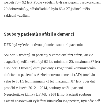
rozpětí 70 –⁠ 92 let). Podle vzdělání byli zastoupeni vysokoškoláci
20 dobrovolníky, středoškoláků bylo 63 a 27 jedinců mělo
základní vzdělání.
Soubory pa­cientů s afázií a demencí
DFK byl vyšetřen u dvou pilotních souborů pa­cientů:
Soubor A tvořený 38 pa­cienty v chronické fázi afázie, alexie
a agrafie (medián věku byl 62 let; minimum 25, maximum 87 let)
a soubor D tvořený osmi pa­cienty s kognitivně komunikačním
deficitem u pa­cientů s Alzheimerovou demencí (AD) (medián
věku byl 81,5 let; minimum 73 let, maximum 87 let). Sběr dat
proběhl v letech 2012 –⁠ 2014, soubory tvořili pa­cienti
Neurologické kliniky LF MU a FN Brno. Pa­cienti souboru
s afázií absolvovali vyšetření klinickým logopedem, byli déle než