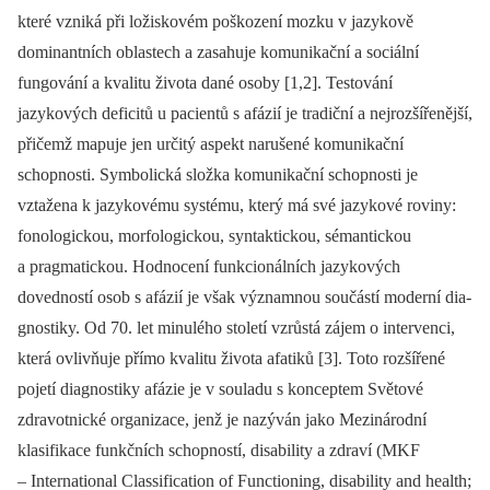
které vzniká při ložiskovém poškození mozku v jazykově
dominantních oblastech a zasahuje komunikační a sociální
fungování a kvalitu života dané osoby [1,2]. Testování
jazykových deficitů u pa­cientů s afázií je tradiční a nejrozšířenější,
přičemž mapuje jen určitý aspekt narušené komunikační
schopnosti. Symbolická složka komunikační schopnosti je
vztažena k jazykovému systému, který má své jazykové roviny:
fonologickou, morfologickou, syntaktickou, sémantickou
a pragmatickou. Hodnocení funkcionálních jazykových
dovedností osob s afázií je však významnou součástí moderní dia­
gnostiky. Od 70. let minulého století vzrůstá zájem o intervenci,
která ovlivňuje přímo kvalitu života afatiků [3]. Toto rozšířené
pojetí dia­gnostiky afázie je v souladu s konceptem Světové
zdravotnické organizace, jenž je nazýván jako Mezinárodní
klasifikace funkčních schopností, disability a zdraví (MKF
–⁠ International Classification of Functioning, disability and health;