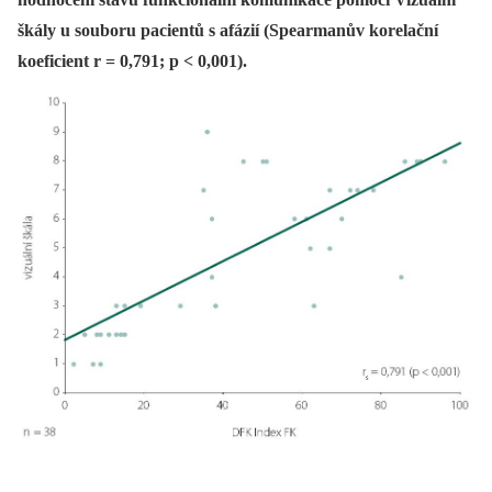
škály u souboru pacientů s afázií (Spearmanův korelační
koeficient r = 0,791; p < 0,001).