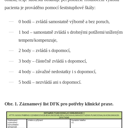
pa­cienta je prováděno pomocí šestistupňové škály:
0 bodů –⁠ zvládá samostatně výborně a bez poruch,
1 bod –⁠ samostatně zvládá s drobnými potížemi/ sníženým
tempem/ kompenzuje,
2 body –⁠ zvládá s dopomocí,
3 body –⁠ částečně zvládá s dopomocí,
4 body –⁠ závažné nedostatky i s dopomocí,
5 bodů –⁠ nezvládá ani s dopomocí.
Obr. 1. Záznamový list DFK pro potřeby klinické praxe.