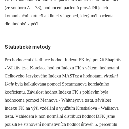
(ze souboru A = 38), hodnocení pa­cientů prováděli jejich
komunikační partneři a klinický logoped, který měl pacienta
dlouhodobě v péči.
Statistické metody
Pro hodnocení distribuce hodnot Indexu FK byl použit Shapirův
‑⁠ Wilkův test. Korelace hodnot Indexu FK s věkem, hodnotami
Celkového Jazykového Indexu MASTcz a hodnotami
vizuální
škály
byla kalkulována pomocí Spearmanova korelačního
koeficientu. Závislost hodnot Indexu FK s pohlavím byla
hodnocena pomocí Mannova ‑⁠ Whitneyova testu, závislost
Indexu FK na výši vzdělání s využitím Kruskalova ‑⁠ Wallisova
testu. Vzhledem k non‑normální distribuci hodnot DFK jsme
použili ke stanovení normativních hodnot úroveň 5. percentilu