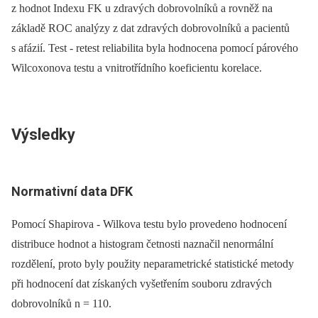
z hodnot Indexu FK u zdravých dobrovolníků a rovněž na
základě ROC analýzy z dat zdravých dobrovolníků a pa­cientů
s afázií. Test ‑⁠ retest reliabilita byla hodnocena pomocí párového
Wilcoxonova testu a vnitrotřídního koeficientu korelace.
Výsledky
Normativní data DFK
Pomocí Shapirova ‑⁠ Wilkova testu bylo provedeno hodnocení
distribuce hodnot a histogram četnosti naznačil nenormální
rozdělení, proto byly použity neparametrické statistické metody
při hodnocení dat získaných vyšetřením souboru zdravých
dobrovolníků n = 110.