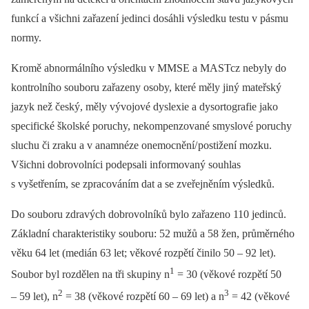
funkcí a všichni zařazení jedinci dosáhli výsledku testu v pásmu
normy.
Kromě abnormálního výsledku v MMSE a MASTcz nebyly do
kontrolního souboru zařazeny osoby, které měly jiný mateřský
jazyk než český, měly vývojové dyslexie a dysortografie jako
specifické školské poruchy, nekompenzované smyslové poruchy
sluchu či zraku a v anamnéze onemocnění/ postižení mozku.
Všichni dobrovolníci podepsali informovaný souhlas
s vyšetřením, se zpracováním dat a se zveřejněním výsledků.
Do souboru zdravých dobrovolníků bylo zařazeno 110 jedinců.
Základní charakteristiky souboru: 52 mužů a 58 žen, průměrného
věku 64 let (medián 63 let; věkové rozpětí činilo 50 –⁠ 92 let).
1
Soubor byl rozdělen na tři skupiny n
= 30 (věkové rozpětí 50
2
3
–⁠ 59 let), n
= 38 (věkové rozpětí 60 –⁠ 69 let) a n
= 42 (věkové