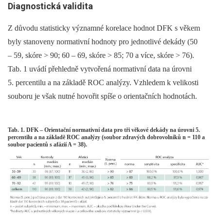
Dia­gnostická validita
Z důvodu statisticky významné korelace hodnot DFK s věkem
byly stanoveny normativní hodnoty pro jednotlivé dekády (50
–⁠ 59, skóre > 90; 60 –⁠ 69, skóre > 85; 70 a více, skóre > 76).
Tab. 1 uvádí přehledně vytvořená normativní data na úrovni
5. percentilu a na základě ROC analýzy. Vzhledem k velikosti
souboru je však nutné hovořit spíše o orientačních hodnotách.
Tab. 1. DFK – Orientační normativní data pro tři věkové dekády na úrovni 5.
percentilu a na základě ROC analýzy (soubor zdravých dobrovolníků n = 110 a
soubor pacientů s afázií A = 38).