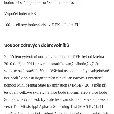
hodnotící škálu podobnou školnímu hodnocení.
Výpočet Indexu FK:
100 –⁠ celkový bodový zisk v DFK = Index FK
Soubor zdravých dobrovolníků
Za účelem vytvoření normativních hodnot DFK byl od května
2010 do října 2011 proveden stratifikovaný náhodný výběr
skupiny osob starších 50 let. Všichni respondenti byli subjektivně
bez potíží v oblasti kognitivních funkcí, absolvovali vyšetření
pomocí Mini Mental State Examination (MMSE) [20] a měli při
testování celkové skóre 27 a více bodů (norma je 26 a více bodů).
Soubor zdravých osob byl dále testován standardizovanou českou
verzí The Mississippi Aphasia Screening Test (MASTcz) [21]
zaměřeným na detekci a orientační zhodnocení stavu jazykových