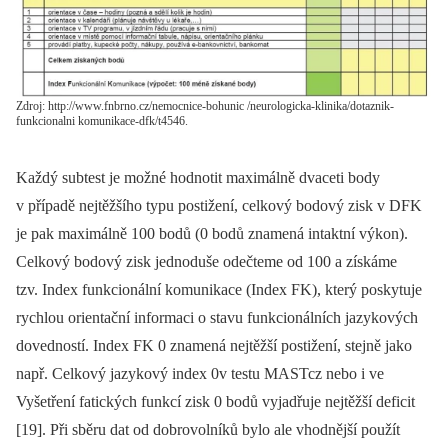
Zdroj: http://www.fnbrno.cz/nemocnice-bohunic /neurologicka-klinika/dotaznik-
funkcionalni komunikace-dfk/t4546.
Každý subtest je možné hodnotit maximálně dvaceti body
v případě nejtěžšího typu postižení, celkový bodový zisk v DFK
je pak maximálně 100 bodů (0 bodů znamená intaktní výkon).
Celkový bodový zisk jednoduše odečteme od 100 a získáme
tzv. Index funkcionální komunikace (Index FK), který poskytuje
rychlou orientační informaci o stavu funkcionálních jazykových
dovedností. Index FK 0 znamená nejtěžší postižení, stejně jako
např. Celkový jazykový index 0v testu MASTcz nebo i ve
Vyšetření fatických funkcí zisk 0 bodů vyjadřuje nejtěžší deficit
[19]. Při sběru dat od dobrovolníků bylo ale vhodnější použít