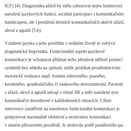
ICF) [4]. Dia­gnostika afázií by měla zahrnovat nejen hodnocení
narušení jazykových funkcí, sociální participaci s komunikačním
handicapem, ale i postižení denních komunikačních aktivit afázií,
alexií a agrafií [5,6].
Vztahem jazyka a jeho použitím v reálném životě se zabývá
pragmatická lingvistika. Funkcionální aspekt jazykové
komunikace je schopnost přijímat nebo předávat sdělení pomocí
symbolů bez ohledu na způsob, může probíhat prostřednictvím
motorické realizace např. formou mluveného, psaného,
kresleného, gestikulačního či znakového dorozumívání. Pa­cienti
s afázií, alexií a agrafií mívají v různé šíři a míře narušené tyto
komunikační dovednosti v každodenních situacích. Cílem
intervence zaměřené na narušenou funkcionální komunikaci je
podporovat maximálně efektivní a nezávislou komunikaci
v daném přirozeném prostředí. Je sledován podíl postiženého pa­