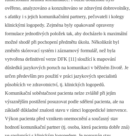
ověřeno, analyzováno a konzultováno se zdravými dobrovolníky,
s afatiky i s jejich komunikačními partnery, pečovateli i kolegy
klinickými logopedy. Zejména byly opakovaně opraveny
formulace jednotlivých položek tak, aby docházelo k maximální
možné shodě při pochopení předmětu úkolu. Několikrát byl
změněn skórovací systém i záznamový formulář, než byla
vytvořena definitivní verze DFK [11] sloužící k mapování
důsledků jazykových poruch na komunikaci v běžném životě. Je
určen především pro použití v práci jazykových specialistů
působících ve zdravotnictví, tj. klinických logopedů.
Komunikační soběstačnost pa­cienta nelze zvláště při jejím
výraznějším postižení posuzovat podle sdělení pa­cienta, ale na
základě důkladné znalosti stavu v rámci logopedické intervence.
Výkon pa­cienta před vznikem onemocnění a současný stav
hodnotí komunikační partner (tj. osoba, která pa­cienta dobře zná)
ve spolupráci s klinickým logopedem. Je porovnán stav