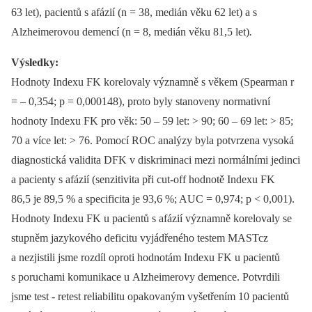
63 let), pa­cientů s afázií (n = 38, medián věku 62 let) a s
Alzheimerovou demencí (n = 8, medián věku 81,5 let)
.
Výsledky:
Hodnoty Indexu FK korelovaly významně s věkem (Spearman r
= –⁠ 0,354; p = 0,000148), proto byly stanoveny normativní
hodnoty Indexu FK pro věk: 50 –⁠ 59 let: > 90; 60 –⁠ 69 let: > 85;
70 a více let: > 76. Pomocí ROC analýzy byla potvrzena vysoká
dia­gnostická validita DFK v diskriminaci mezi normálními jedinci
a pa­cienty s afázií (senzitivita při cut‑off hodnotě Indexu FK
86,5 je 89,5 % a specificita je 93,6 %; AUC = 0,974; p < 0,001).
Hodnoty Indexu FK u pa­cientů s afázií významně korelovaly se
stupněm jazykového deficitu vyjádřeného testem MASTcz
a nezjistili jsme rozdíl oproti hodnotám Indexu FK u pa­cientů
s poruchami komunikace u Alzheimerovy demence. Potvrdili
jsme test ‑⁠ retest reliabilitu opakovaným vyšetřením 10 pa­cientů