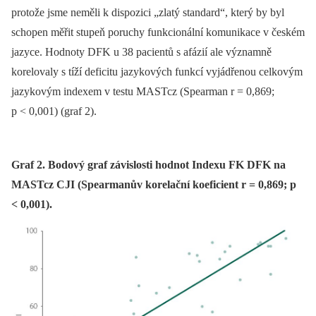
protože jsme neměli k dispozici „zlatý standard“, který by byl
schopen měřit stupeň poruchy funkcionální komunikace v českém
jazyce. Hodnoty DFK u 38 pa­cientů s afázií ale významně
korelovaly s tíží deficitu jazykových funkcí vyjádřenou celkovým
jazykovým indexem v testu MASTcz (Spearman r = 0,869;
p < 0,001) (graf 2).
Graf 2. Bodový graf závislosti hodnot Indexu FK DFK na
MASTcz CJI (Spearmanův korelační koeficient r = 0,869; p
< 0,001).