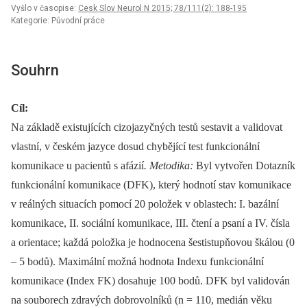
Vyšlo v časopise:
Cesk Slov Neurol N 2015; 78/111(2): 188-195
Kategorie: Původní práce
Souhrn
Cíl:
Na základě existujících cizojazyčných testů sestavit a validovat
vlastní, v českém jazyce dosud chybějící test funkcionální
komunikace u pa­cientů s afázií
. Metodika:
Byl vytvořen Dotazník
funkcionální komunikace (DFK), který hodnotí stav komunikace
v reálných situacích pomocí 20 položek v oblastech: I. bazální
komunikace, II. sociální komunikace, III. čtení a psaní a IV. čísla
a orientace; každá položka je hodnocena šestistupňovou škálou (0
–⁠ 5 bodů). Maximální možná hodnota Indexu funkcionální
komunikace (Index FK) dosahuje 100 bodů. DFK byl validován
na souborech zdravých dobrovolníků (n = 110, medián věku