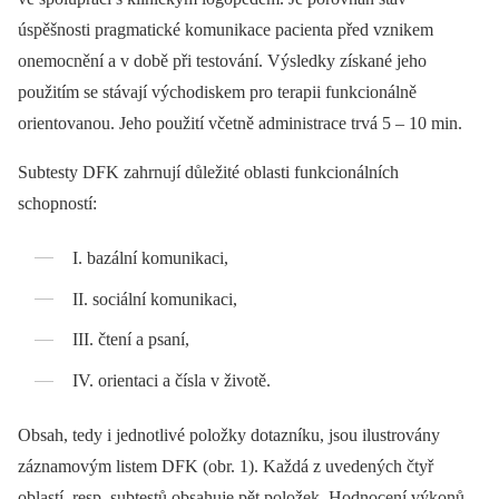
úspěšnosti pragmatické komunikace pa­cienta před vznikem
onemocnění a v době při testování. Výsledky získané jeho
použitím se stávají východiskem pro terapii funkcionálně
orientovanou. Jeho použití včetně administrace trvá 5 –⁠ 10 min.
Subtesty DFK zahrnují důležité oblasti funkcionálních
schopností:
I. bazální komunikaci,
II. sociální komunikaci,
III. čtení a psaní,
IV. orientaci a čísla v životě.
Obsah, tedy i jednotlivé položky dotazníku, jsou ilustrovány
záznamovým listem DFK (obr. 1). Každá z uvedených čtyř
oblastí, resp. subtestů obsahuje pět položek. Hodnocení výkonů