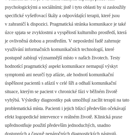
psychologickými a sociálními; jistě i tyto oblasti by si zasloužily
specifické vyšetřovací škály a odpovídající terapii, které jsou
v zahraničí k dispozici. Pragmatická stránka komunikace je také
úzce spjata se zvyklostmi a vyspělostí kulturního prostředí, která
je ovlivněná dobou a prostředím. V neposlední řadě zahrnuje
využívání informačních komunikačních technologií, které
postupně zabírají významnější místo v našich životech. Testy
hodnotící pragmatický aspekt komunikace nemapují výskyt
symp­tomů ani neurčí typ afázie, ale hodnotí komunikační
úspěšnost pa­cientů s afázií v celé šíři a odhalí komunikační
situace, kterým se pa­cient v chronické fázi v běžném životě
vyhýbá. Výsledky dia­gnostiky pak umožňují zacílit terapii na tato
problematická místa. Pa­cienti i jejich blízcí především očekávají
efekt logopedické intervence v reálném životě. Klinická praxe
upřednostňuje použití především jednoduchých, snadno
dostupných a časově nenáročných dia­gnostických nástrojů.