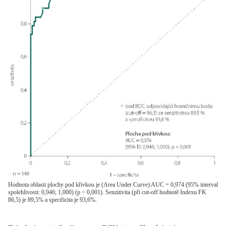
Hodnota oblasti plochy pod křivkou je (Area Under Curve) AUC = 0,974 (95% interval
spolehlivosti: 0,946; 1,000) (p < 0,001). Senzitivita (při cut-off hodnotě Indexu FK
86,5) je 89,5% a specificita je 93,6%.