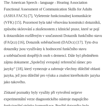
The American Speech ‑⁠ language ‑⁠ Hearing Association
Functional Asses­sment of Communication Skills for Adults
(ASHA FACS) [7], Vyšetrenie funkcionalnej komunikácie
(VFK) [15]. Pozornost byla také věnována konstrukci dotazníků,
způsobu skórování a zkušenostem z klinické praxe, které se pojí
k dotazníkům rozšířeným v současnosti Dotazník funkčního stavu
(FAQcz) [16], Dotazník soběstačnosti (DADcz) [17]. Tyto dva
dotazníky jsou využívány k hodnocení funkčního stavu
a soběstačnosti dospělých osob s demencí. Dále byl předmětem
zájmu dokument „Společný evropský referenční rámec pro
jazyky“ [18], který vymezuje a zahrnuje všechny důležité oblasti
jazyka, jež jsou důležité pro výuku a znalost kteréhokoliv jazyka
jako takového.
Získané poznatky byly využity při vytvoření nejprve
experimentální verze dia­gnostického nástroje mapujícího
funkcionální stránku komunikace. Použití dotazníku bylo