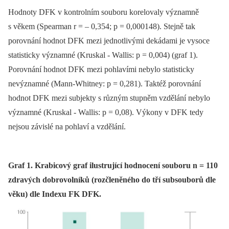
Hodnoty DFK v kontrolním souboru korelovaly významně
s věkem (Spearman r = –⁠ 0,354; p = 0,000148). Stejně tak
porovnání hodnot DFK mezi jednotlivými dekádami je vysoce
statisticky významné (Kruskal ‑⁠ Wal­lis: p = 0,004) (graf 1).
Porovnání hodnot DFK mezi pohlavími nebylo statisticky
nevýznamné (Mann‑Whitney: p = 0,281). Taktéž porovnání
hodnot DFK mezi subjekty s různým stupněm vzdělání nebylo
významné (Kruskal ‑⁠ Wallis: p = 0,08). Výkony v DFK tedy
nejsou závislé na pohlaví a vzdělání.
Graf 1. Krabicový graf ilustrující hodnocení souboru n = 110
zdravých dobrovolníků (rozčleněného do tří subsouborů dle
věku) dle Indexu FK DFK.