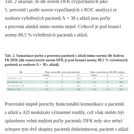
Tab. 2 ukazuje, že dle norem DFK (vypočítaných jako
5. percentil i podle norem vypočítaných z ROC analýzy) ze
souboru vyšetřených pa­cientů A = 38 s afázií jsou počty
a procenta afatiků mimo normu stejné. Celkově je pod hranicí
normy 89,5 % vyšetřených pa­cientů s afázií.
Tab. 2. Sumarizace počtu a procenta pacientů s afázií mimo normu dle Indexu
FK DFK (dle stanovených norem DFK je pod hranicí normy 89,5 % vyšetřených
pacientů ze souboru A = 38 s afázií).
Porovnání stupně poruchy funkcionální komunikace u pa­cientů
s afázií a AD neukázalo významné rozdíly, což však mohlo být
způsobeno velmi malými počty pa­cientů; DFK tedy sice nebyl
schopen tyto dvě skupiny pa­cientů diskriminovat, pa­cienti s afázií