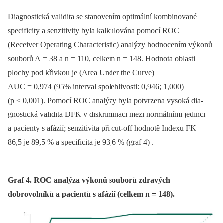
Dia­gnostická validita se stanovením optimální kombinované
specificity a senzitivity byla kalkulována pomocí ROC
(Receiver Operating Characteristic) analýzy hodnocením výkonů
souborů A = 38 a n = 110, celkem n = 148. Hodnota oblasti
plochy pod křivkou je (Area Under the Curve)
AUC = 0,974 (95% interval spolehlivosti: 0,946; 1,000)
(p < 0,001). Pomocí ROC analýzy byla potvrzena vysoká dia­
gnostická validita DFK v diskriminaci mezi normálními jedinci
a pa­cienty s afázií; senzitivita při cut‑off hodnotě Indexu FK
86,5 je 89,5 % a specificita je 93,6 % (graf 4) .
Graf 4. ROC analýza výkonů souborů zdravých
dobrovolníků a pacientů s afázií (celkem n = 148).