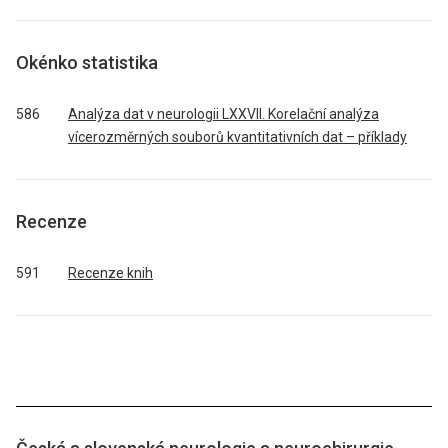
Okénko statistika
586
Analýza dat v neurologii LXXVII. Korelační analýza
vícerozměrných souborů kvantitativních dat – příklady
Recenze
591
Recenze knih