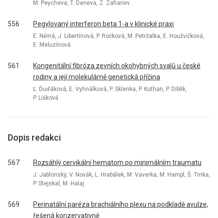
M. Peycheva, T. Deneva, Z. Zahariev
556
Pegylovaný interferon beta 1-a v klinické praxi
E. Němá, J. Libertínová, P. Ročková, M. Petržalka, E. Houžvičková,
E. Meluzínová
561
Kongenitální fibróza zevních okohybných svalů u české
rodiny a její molekulárně genetická příčina
Ľ. Ďuďáková, E. Vyhnálková, P. Sklenka, P. Kuthan, P. Diblík,
P. Lišková
Dopis redakci
567
Rozsáhlý cervikální hematom po minimálním traumatu
J. Jablonský, V. Novák, L. Hrabálek, M. Vaverka, M. Hampl, Š. Trnka,
P. Stejskal, M. Halaj
569
Perinatální paréza brachiálního plexu na podkladě avulze,
řešená konzervativně