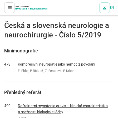
EN
proLékaře.cz
Česká a slovenská neurologie a
neurochirurgie - Číslo 5/2019
Minimonografie
478
Kompresivní neuropatie jako nemoc z povolání
E. Ehler, P. Ridzoň, Z. Fenclová, P. Urban
Přehledný referát
490
Refrakterní myastenia gravis – klinická charakteristika
a možnosti bio­logické léčby