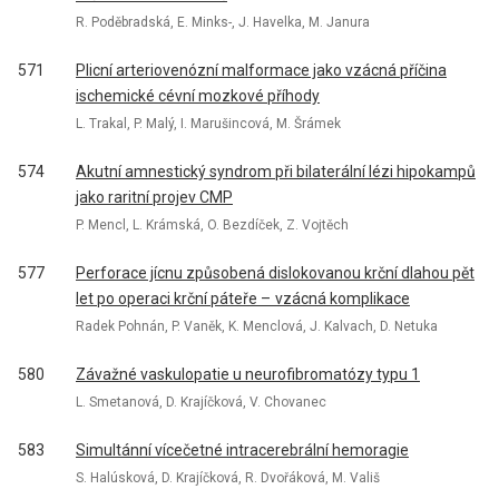
R. Poděbradská, E. Minks-, J. Havelka, M. Janura
571
Plicní arteriovenózní malformace jako vzácná příčina
ischemické cévní mozkové příhody
L. Trakal, P. Malý, I. Marušincová, M. Šrámek
574
Akutní amnestický syndrom při bilaterální lézi hipokampů
jako raritní projev CMP
P. Mencl, L. Krámská, O. Bezdíček, Z. Vojtěch
577
Perforace jícnu způsobená dislokovanou krční dlahou pět
let po operaci krční páteře – vzácná komplikace
Radek Pohnán, P. Vaněk, K. Menclová, J. Kalvach, D. Netuka
580
Závažné vaskulopatie u neurofibromatózy typu 1
L. Smetanová, D. Krajíčková, V. Chovanec
583
Simultán­ní vícečetné intracerebrální hemoragie
S. Halúsková, D. Krajíčková, R. Dvořáková, M. Vališ