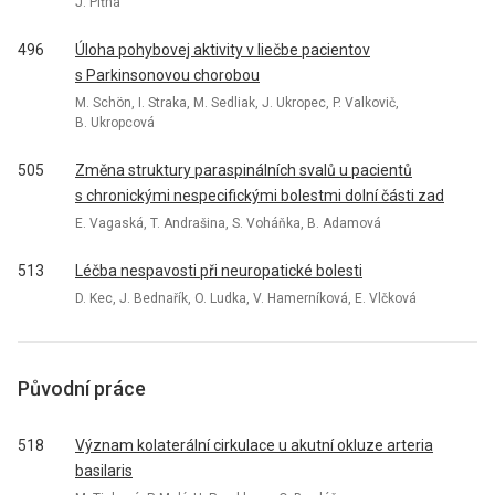
J. Piťha
496
Úloha pohybovej aktivity v liečbe pa­cientov
s Parkinsonovou chorobou
M. Schön, I. Straka, M. Sedliak, J. Ukropec, P. Valkovič,
B. Ukropcová
505
Změna struktury paraspinálních svalů u pa­cientů
s chronickými nespecifickými bolestmi dolní části zad
E. Vagaská, T. Andrašina, S. Voháňka, B. Adamová
513
Léčba nespavosti při neuropatické bolesti
D. Kec, J. Bednařík, O. Ludka, V. Hamerníková, E. Vlčková
Původní práce
518
Význam kolaterální cirkulace u akutní okluze arteria
basilaris