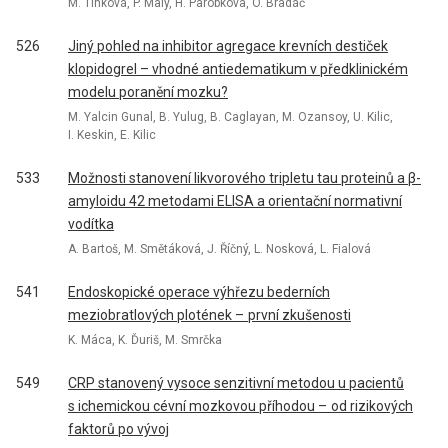
M. Tinková, P. Malý, H. Parobkova, O. Bradáč
526
Jiný pohled na inhibitor agregace krevních destiček
klopidogrel – vhodné antiedematikum v předklinickém
modelu poranění mozku?
M. Yalcin Gunal, B. Yulug, B. Caglayan, M. Ozansoy, U. Kilic,
I. Keskin, E. Kilic
533
Možnosti stanovení likvorového tripletu tau proteinů a β-
amyloidu 42 metodami ELISA a orientační normativní
vodítka
A. Bartoš, M. Smětáková, J. Říčný, L. Nosková, L. Fialová
541
Endoskopické operace výhřezu bederních
meziobratlových plotének – první zkušenosti
K. Máca, K. Ďuriš, M. Smrčka
549
CRP stanovený vysoce senzitivní metodou u pa­cientů
s ichemickou cévní mozkovou příhodou – od rizikových
faktorů po vývoj