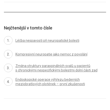
Nejčtenější v tomto čísle
Léčba nespavosti při neuropatické bolesti
Kompresivní neuropatie jako nemoc z povolání
Změna struktury paraspinálních svalů u pa­cientů
s chronickými nespecifickými bolestmi dolní části zad
Endoskopické operace výhřezu bederních
meziobratlových plotének – první zkušenosti