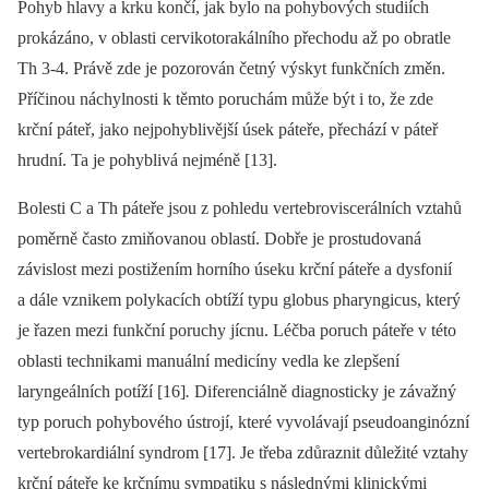
Pohyb hlavy a krku končí, jak bylo na pohybových studiích
prokázáno, v oblasti cervikotorakálního přechodu až po obratle
Th 3‑4. Právě zde je pozorován četný výskyt funkčních změn.
Příčinou náchylnosti k těmto poruchám může být i to, že zde
krční páteř, jako nejpohyblivější úsek páteře, přechází v páteř
hrudní. Ta je pohyblivá nejméně [13].
Bolesti C a Th páteře jsou z pohledu vertebroviscerálních vztahů
poměrně často zmiňovanou oblastí. Dobře je prostudovaná
závislost mezi postižením horního úseku krční páteře a dysfonií
a dále vznikem polykacích obtíží typu globus pharyngicus, který
je řazen mezi funkční poruchy jícnu. Léčba poruch páteře v této
oblasti technikami manuální medicíny vedla ke zlepšení
laryngeálních potíží [16]
.
Diferenciálně diagnosticky je závažný
typ poruch pohybového ústrojí, které vyvolávají pseudoanginózní
vertebrokardiální syndrom [17]. Je třeba zdůraznit důležité vztahy
krční páteře ke krčnímu sympatiku s následnými klinickými