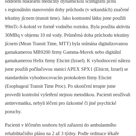
oddělení nukleární medicíny dynamickou scintigrafii jícnu
s regionálním stanovením doby průchodu (v sekundách) značené
tekutiny jícnem (transit time). Jako kontrastní látku jsme použili
99mTc-S-koloid ve formě vodného roztoku. Byla použita aktivita
30MBq v objemu 10 ml vody. Průměrná doba průchodu tekutiny
jícnem (Mean Transit Time, MTT) byla snímána digitalizovanou
gamakamerou MB9200 firmy Gamma-Muvek nebo digitální
gamakamerou Helix firmy Elscint (Izrael). K vyhodnocení nálezu
jsme použili počítačovou stanici APEX SPX1 (Elsicnt, Izrael) se
standardním vyhodnocovacím protokolem firmy Elscint
(Esophageal Transit Time Proc). Po ukončení terapie jsme
provedli kontrolní vyšetření stejnou metodikou. Pacienti neužívali
antirevmatika, nebyli léčeni pro úzkostné či jiné psychické
poruchy.
Pacienti v léčeném souboru byli zařazeni do ambulantního
rehabilitačního plánu na 2 až 3 týdny. Podle ordinace lékaře