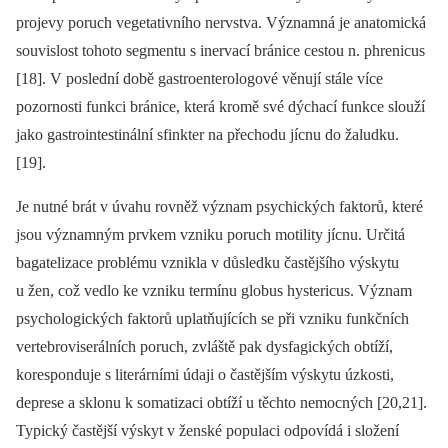
projevy poruch vegetativního nervstva. Významná je anatomická
souvislost tohoto segmentu s inervací bránice cestou n. phrenicus
[18]. V poslední době gastroenterologové věnují stále více
pozornosti funkci bránice, která kromě své dýchací funkce slouží
jako gastrointestinální sfinkter na přechodu jícnu do žaludku.
[19].
Je nutné brát v úvahu rovněž význam psychických faktorů, které
jsou významným prvkem vzniku poruch motility jícnu. Určitá
bagatelizace problému vznikla v důsledku častějšího výskytu
u žen, což vedlo ke vzniku termínu globus hystericus. Význam
psychologických faktorů uplatňujících se při vzniku funkčních
vertebroviserálních poruch, zvláště pak dysfagických obtíží,
koresponduje s literárními údaji o častějším výskytu úzkosti,
deprese a sklonu k somatizaci obtíží u těchto nemocných [20,21].
Typický častější výskyt v ženské populaci odpovídá i složení