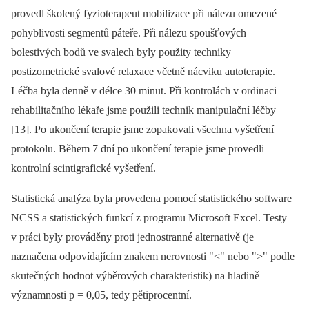
provedl školený fyzioterapeut mobilizace při nálezu omezené
pohyblivosti segmentů páteře. Při nálezu spoušťových
bolestivých bodů ve svalech byly použity techniky
postizometrické svalové relaxace včetně nácviku autoterapie.
Léčba byla denně v délce 30 minut. Při kontrolách v ordinaci
rehabilitačního lékaře jsme použili technik manipulační léčby
[13]. Po ukončení terapie jsme zopakovali všechna vyšetření
protokolu. Během 7 dní po ukončení terapie jsme provedli
kontrolní scintigrafické vyšetření.
Statistická analýza byla provedena pomocí statistického software
NCSS a statistických funkcí z programu Microsoft Excel. Testy
v práci byly prováděny proti jednostranné alternativě (je
naznačena odpovídajícím znakem nerovnosti "<" nebo ">" podle
skutečných hodnot výběrových charakteristik) na hladině
významnosti p = 0,05, tedy pětiprocentní.