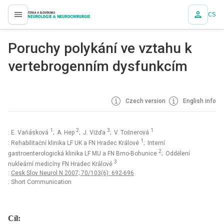
CS
proLékaře.cz
Poruchy polykání ve vztahu k
vertebrogenním dysfunkcím
Czech version
English info
1
2
3
1
: E. Vaňásková
; A. Hep
; J. Vižďa
; V. Tošnerová
1
: Rehabilitační klinika LF UK a FN Hradec Králové
; Interní
2
gastroenterologická klinika LF MU a FN Brno-Bohunice
; Oddělení
3
nukleární medicíny FN Hradec Králové
:
Cesk Slov Neurol N 2007; 70/103(6): 692-696
: Short Communication
Cíl: