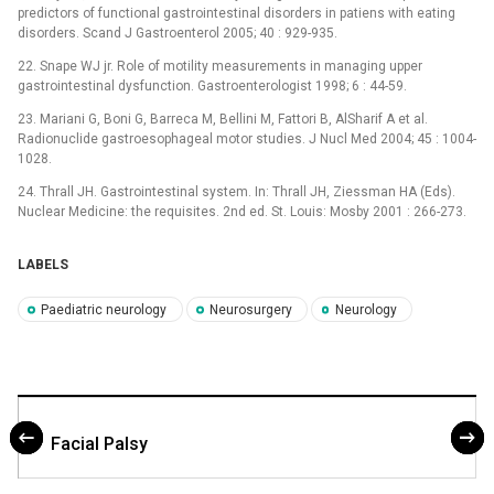
predictors of functional gastrointestinal disorders in patiens with eating
disorders. Scand J Gastroenterol 2005; 40 : 929-935.
22. Snape WJ jr. Role of motility measurements in managing upper
gastrointestinal dysfunction. Gastroenterologist 1998; 6 : 44-59.
23. Mariani G, Boni G, Barreca M, Bellini M, Fattori B, AlSharif A et al.
Radionuclide gastroesophageal motor studies. J Nucl Med 2004; 45 : 1004-
1028.
24. Thrall JH. Gastrointestinal system. In: Thrall JH, Ziessman HA (Eds).
Nuclear Medicine: the requisites. 2nd ed. St. Louis: Mosby 2001 : 266-273.
LABELS
Paediatric neurology
Neurosurgery
Neurology
Facial Palsy