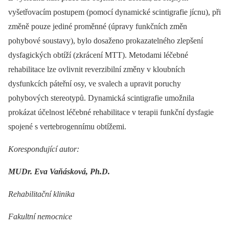
vyšetřovacím postupem (pomocí dynamické scintigrafie jícnu), při
změně pouze jediné proměnné (úpravy funkčních změn
pohybové soustavy), bylo dosaženo prokazatelného zlepšení
dysfagických obtíží (zkrácení MTT). Metodami léčebné
rehabilitace lze ovlivnit reverzibilní změny v kloubních
dysfunkcích páteřní osy, ve svalech a upravit poruchy
pohybových stereotypů. Dynamická scintigrafie umožnila
prokázat účelnost léčebné rehabilitace v terapii funkční dysfagie
spojené s vertebrogennímu obtížemi.
Korespondující autor:
MUDr. Eva Vaňásková, Ph.D.
Rehabilitační klinika
Fakultní nemocnice