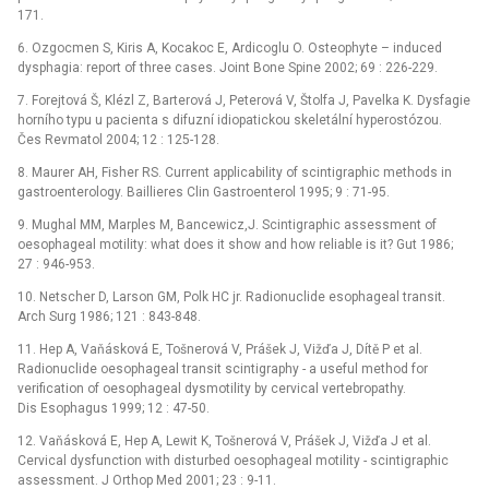
171.
6. Ozgocmen S, Kiris A, Kocakoc E, Ardicoglu O. Osteophyte –⁠ induced
dysphagia: report of three cases. Joint Bone Spine 2002; 69 : 226-229.
7. Forejtová Š, Klézl Z, Barterová J, Peterová V, Štolfa J, Pavelka K. Dysfagie
horního typu u pacienta s difuzní idiopatickou skeletální hyperostózou.
Čes Revmatol 2004; 12 : 125-128.
8. Maurer AH, Fisher RS. Current applicability of scintigraphic methods in
gastroenterology. Baillieres Clin Gastroenterol 1995; 9 : 71-95.
9. Mughal MM, Marples M, Bancewicz,J. Scintigraphic assessment of
oesophageal motility: what does it show and how reliable is it? Gut 1986;
27 : 946-953.
10. Netscher D, Larson GM, Polk HC jr. Radionuclide esophageal transit.
Arch Surg 1986; 121 : 843-848.
11. Hep A, Vaňásková E, Tošnerová V, Prášek J, Vižďa J, Dítě P et al.
Radionuclide oesophageal transit scintigraphy -⁠ a useful method for
verification of oesophageal dysmotility by cervical vertebropathy.
Dis Esophagus 1999; 12 : 47-50.
12. Vaňásková E, Hep A, Lewit K, Tošnerová V, Prášek J, Vižďa J et al.
Cervical dysfunction with disturbed oesophageal motility -⁠ scintigraphic
assessment. J Orthop Med 2001; 23 : 9-11.