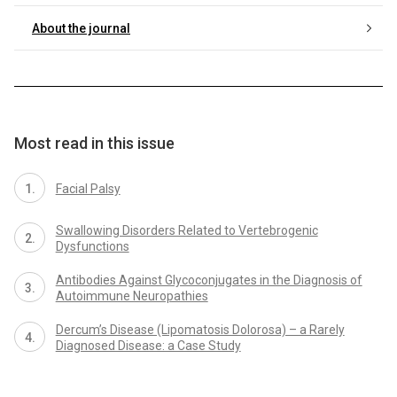
About the journal
Most read in this issue
Facial Palsy
Swallowing Disorders Related to Vertebrogenic
Dysfunctions
Antibodies Against Glycoconjugates in the Diagnosis of
Autoimmune Neuropathies
Dercum’s Disease (Lipomatosis Dolorosa) – a Rarely
Diagnosed Disease: a Case Study