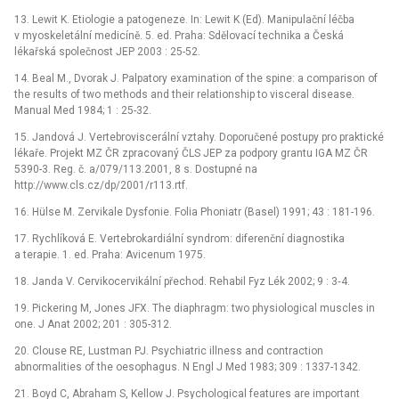
13. Lewit K. Etiologie a patogeneze. In: Lewit K (Ed). Manipulační léčba
v myoskeletální medicíně. 5. ed. Praha: Sdělovací technika a Česká
lékařská společnost JEP 2003 : 25-52.
14. Beal M., Dvorak J. Palpatory examination of the spine: a comparison of
the results of two methods and their relationship to visceral disease.
Manual Med 1984; 1 : 25-32.
15. Jandová J. Vertebroviscerální vztahy. Doporučené postupy pro praktické
lékaře. Projekt MZ ČR zpracovaný ČLS JEP za podpory grantu IGA MZ ČR
5390-3. Reg. č. a/079/113.2001, 8 s. Dostupné na
http://www.cls.cz/dp/2001/r113.rtf.
16. Hülse M. Zervikale Dysfonie. Folia Phoniatr (Basel) 1991; 43 : 181-196.
17. Rychlíková E. Vertebrokardiální syndrom: diferenční diagnostika
a terapie. 1. ed. Praha: Avicenum 1975.
18. Janda V. Cervikocervikální přechod. Rehabil Fyz Lék 2002; 9 : 3‑4.
19. Pickering M, Jones JFX. The diaphragm: two physiological muscles in
one. J Anat 2002; 201 : 305-312.
20. Clouse RE, Lustman PJ. Psychiatric illness and contraction
abnormalities of the oesophagus. N Engl J Med 1983; 309 : 1337-1342.
21. Boyd C, Abraham S, Kellow J. Psychological features are important