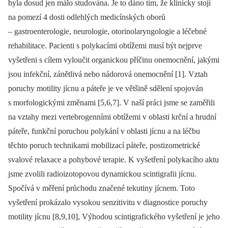
byla dosud jen málo studována. Je to dáno tím, že klinicky stojí
na pomezí 4 dosti odlehlých medicínských oborů
–⁠ gastroenterologie, neurologie, otorinolaryngologie a léčebné
rehabilitace. Pacienti s polykacími obtížemi musí být nejprve
vyšetřeni s cílem vyloučit organickou příčinu onemocnění, jakými
jsou infekční, zánětlivá nebo nádorová onemocnění [1]. Vztah
poruchy motility jícnu a páteře je ve většině sdělení spojován
s morfologickými změnami [5,6,7]. V naší práci jsme se zaměřili
na vztahy mezi vertebrogenními obtížemi v oblasti krční a hrudní
páteře, funkční poruchou polykání v oblasti jícnu a na léčbu
těchto poruch technikami mobilizací páteře, postizometrické
svalové relaxace a pohybové terapie. K vyšetření polykacího aktu
jsme zvolili radioizotopovou dynamickou scintigrafii jícnu.
Spočívá v měření průchodu značené tekutiny jícnem. Toto
vyšetření prokázalo vysokou senzitivitu v diagnostice poruchy
motility jícnu [8,9,10], Výhodou scintigrafického vyšetření je jeho