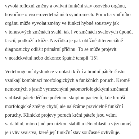
vyvolá reflexní změny a ovlivní funkční stav osového orgánu,
hovoříme o viscerovertebrálních syndromech. Porucha vnitřního
orgánu může vyvolat změny ve funkci hybné soustavy jak
v tonusových změnách svalů, tak i ve změnách svalových úponů,
fascií, podkoží a kůže. Nezřídka je pak obtížné diferenciálně
diagnosticky odlišit primární příčinu. To se může projevit
v neadekvátní nebo dokonce špatné terapii [15]
.
Vertebrogenní dysfunkce v oblasti krční a hrudní páteře často
vznikají kombinací morfologických a funkčních poruch. Kromě
nemocných s jasně vymezenými patomorfologickými změnami
v oblasti páteře léčíme početnou skupinu pacientů, kde hrubší
morfologické změny chybí, ale nalézáme pravidelně funkční
poruchy. Klinické projevy poruch krční páteře jsou velmi
variabilní, mimo jiné pro nízkou stabilitu této oblasti a významný
je i vliv svalstva, které její funkční stav současně ovlivňuje.