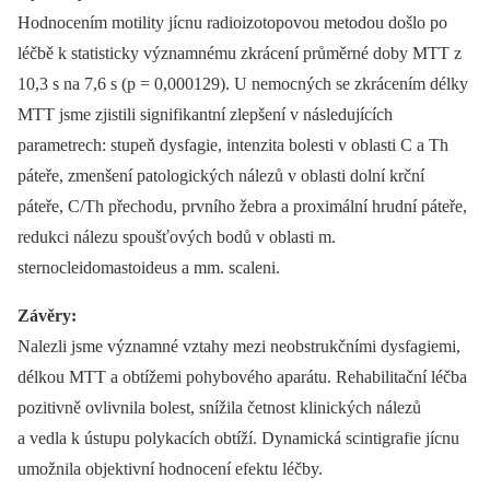
Hodnocením motility jícnu radioizotopovou metodou došlo po
léčbě k statisticky významnému zkrácení průměrné doby MTT z
10,3 s na 7,6 s (p = 0,000129). U nemocných se zkrácením délky
MTT jsme zjistili signifikantní zlepšení v následujících
parametrech: stupeň dysfagie, intenzita bolesti v oblasti C a Th
páteře, zmenšení patologických nálezů v oblasti dolní krční
páteře, C/Th přechodu, prvního žebra a proximální hrudní páteře,
redukci nálezu spoušťových bodů v oblasti m.
sternocleidomastoideus a mm. scaleni.
Závěry:
Nalezli jsme významné vztahy mezi neobstrukčními dysfagiemi,
délkou MTT a obtížemi pohybového aparátu. Rehabilitační léčba
pozitivně ovlivnila bolest, snížila četnost klinických nálezů
a vedla k ústupu polykacích obtíží. Dynamická scintigrafie jícnu
umožnila objektivní hodnocení efektu léčby.