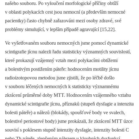
našeho souboru. Po vyloučení morfologické příčiny obtíží
v oblasti polykacích cest jsou nemocní (a především nemocné
pacientky) často chybně zařazováni mezi osoby zdravé, své
problémy simulující, v lepším případě agravující [15,22].
Ve vyšetřovaném souboru nemocných jsme pomocí dynamické
scintigrafie jícnu nalezli řadu statisticky významných souvislostí,
které prokazují vzájemný vztah mezi polykacími obtížemi
a bolestivým postižením páteře: hodnocením motility jícnu
radioizotopovou metodou jsme zjistili, že po léčbě došlo
v souboru léčených nemocných k statisticky významnému
zkrácení průměrné doby MTT. Hodnocením vzájemného vztahu
dynamické scintigrafie jícnu, příznaků (stupeň dysfagie a intenzita
bolesti páteře) a nálezů (blokády, spoušťové body ve svalech,
bolestivé periostové body) jsme prokázali, že zkrácení MTT úzce
souvisí s poklesem stupně intenzity dysfagie, intenzity bolesti C
nebo Th páteře, zlepšeným nálezem u kloubních dysfunkcí