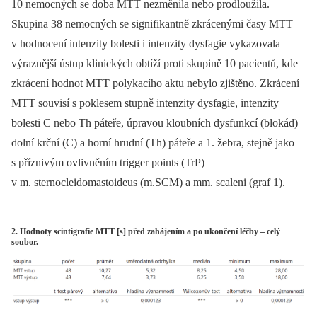
10 nemocných se doba MTT nezměnila nebo prodloužila.
Skupina 38 nemocných se signifikantně zkrácenými časy MTT
v hodnocení intenzity bolesti i intenzity dysfagie vykazovala
výraznější ústup klinických obtíží proti skupině 10 pacientů, kde
zkrácení hodnot MTT polykacího aktu nebylo zjištěno. Zkrácení
MTT souvisí s poklesem stupně intenzity dysfagie, intenzity
bolesti C nebo Th páteře, úpravou kloubních dysfunkcí (blokád)
dolní krční (C) a horní hrudní (Th) páteře a 1. žebra, stejně jako
s příznivým ovlivněním trigger points (TrP)
v m. sternocleidomastoideus (m.SCM) a mm. scaleni (graf 1).
2. Hodnoty scintigrafie MTT [s] před zahájením a po ukončení léčby – celý
soubor.