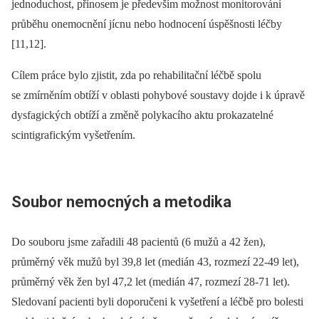
jednoduchost, přínosem je především možnost monitorování
průběhu onemocnění jícnu nebo hodnocení úspěšnosti léčby
[11,12].
Cílem práce bylo zjistit, zda po rehabilitační léčbě spolu
se zmírněním obtíží v oblasti pohybové soustavy dojde i k úpravě
dysfagických obtíží a změně polykacího aktu prokazatelné
scintigrafickým vyšetřením.
Soubor nemocných a metodika
Do souboru jsme zařadili 48 pacientů (6 mužů a 42 žen),
průměrný věk mužů byl 39,8 let (medián 43, rozmezí 22-49 let),
průměrný věk žen byl 47,2 let (medián 47, rozmezí 28-71 let).
Sledovaní pacienti byli doporučeni k vyšetření a léčbě pro bolesti