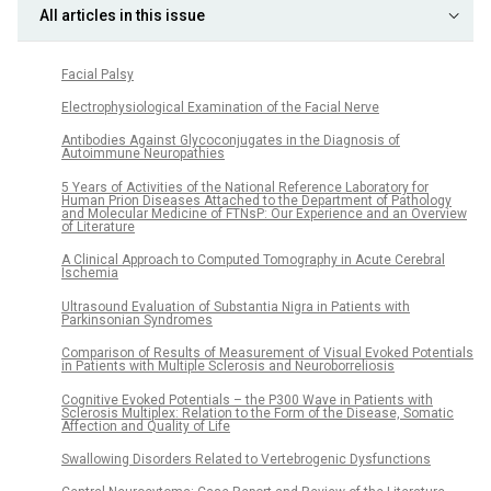
All articles in this issue
Facial Palsy
Electrophysiological Examination of the Facial Nerve
Antibodies Against Glycoconjugates in the Diagnosis of
Autoimmune Neuropathies
5 Years of Activities of the National Reference Laboratory for
Human Prion Diseases Attached to the Department of Pathology
and Molecular Medicine of FTNsP: Our Experience and an Overview
of Literature
A Clinical Approach to Computed Tomography in Acute Cerebral
Ischemia
Ultrasound Evaluation of Substantia Nigra in Patients with
Parkinsonian Syndromes
Comparison of Results of Measurement of Visual Evoked Potentials
in Patients with Multiple Sclerosis and Neuroborreliosis
Cognitive Evoked Potentials – the P300 Wave in Patients with
Sclerosis Multiplex: Relation to the Form of the Disease, Somatic
Affection and Quality of Life
Swallowing Disorders Related to Vertebrogenic Dysfunctions