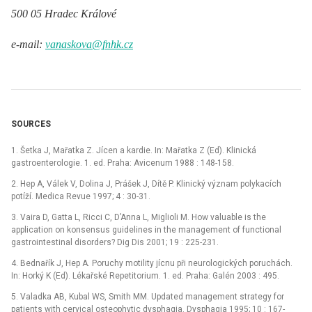
500 05 Hradec Králové
e-mail:
vanaskova@fnhk.cz
SOURCES
1. Šetka J, Mařatka Z. Jícen a kardie. In: Mařatka Z (Ed). Klinická
gastroenterologie. 1. ed. Praha: Avicenum 1988 : 148-158.
2. Hep A, Válek V, Dolina J, Prášek J, Dítě P. Klinický význam polykacích
potíží. Medica Revue 1997; 4 : 30-31.
3. Vaira D, Gatta L, Ricci C, D’Anna L, Miglioli M. How valuable is the
application on konsensus guidelines in the management of functional
gastrointestinal disorders? Dig Dis 2001; 19 : 225-231.
4. Bednařík J, Hep A. Poruchy motility jícnu při neurologických poruchách.
In: Horký K (Ed). Lékařské Repetitorium. 1. ed. Praha: Galén 2003 : 495.
5. Valadka AB, Kubal WS, Smith MM. Updated management strategy for
patients with cervical osteophytic dysphagia. Dysphagia 1995; 10 : 167-