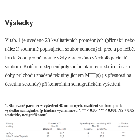
Výsledky
V tab. 1 je uvedeno 23 kvalitativních proměnných (příznaků nebo
nálezů) souhrnně popisujících soubor nemocných před a po léčbě.
Pro každou proměnnou je vždy zpracováno všech 48 pacientů
souboru. Kritériem zlepšení polykacího aktu bylo zkrácení času
doby průchodu značené tekutiny jícnem MTT(s) ( s přesností na
desetinu sekundy) při kontrolním scintigrafickém vyšetření.
1. Sledované parametry vyšetření 48 nemocných, rozdělení souboru podle
výsledku scintigrafie. (p hladina významnosti *, ** < 0,05, *** < 0,001, NS > 0,05
statisticky nesignifikantní).