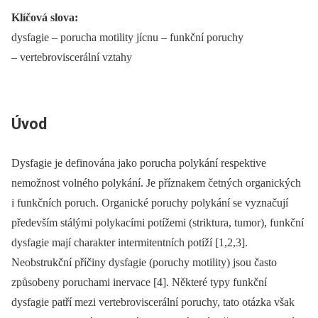
Klíčová slova:
dysfagie –⁠ porucha motility jícnu –⁠ funkční poruchy
–⁠ vertebroviscerální vztahy
Úvod
Dysfagie je definována jako porucha polykání respektive
nemožnost volného polykání. Je příznakem četných organických
i funkčních poruch. Organické poruchy polykání se vyznačují
především stálými polykacími potížemi (striktura, tumor), funkční
dysfagie mají charakter intermitentních potíží [1,2,3].
Neobstrukční příčiny dysfagie (poruchy motility) jsou často
způsobeny poruchami inervace [4]. Některé typy funkční
dysfagie patří mezi vertebroviscerální poruchy, tato otázka však