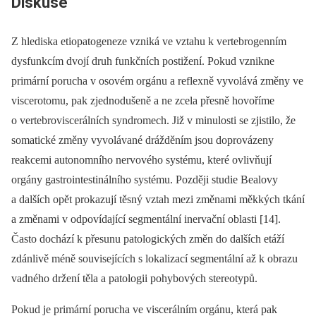
Diskuse
Z hlediska etiopatogeneze vzniká ve vztahu k vertebrogenním
dysfunkcím dvojí druh funkčních postižení. Pokud vznikne
primární porucha v osovém orgánu a reflexně vyvolává změny ve
viscerotomu, pak zjednodušeně a ne zcela přesně hovoříme
o vertebroviscerálních syndromech. Již v minulosti se zjistilo, že
somatické změny vyvolávané drážděním jsou doprovázeny
reakcemi autonomního nervového systému, které ovlivňují
orgány gastrointestinálního systému. Později studie Bealovy
a dalších opět prokazují těsný vztah mezi změnami měkkých tkání
a změnami v odpovídající segmentální inervační oblasti [14].
Často dochází k přesunu patologických změn do dalších etáží
zdánlivě méně souvisejících s lokalizací segmentální až k obrazu
vadného držení těla a patologii pohybových stereotypů.
Pokud je primární porucha ve viscerálním orgánu, která pak