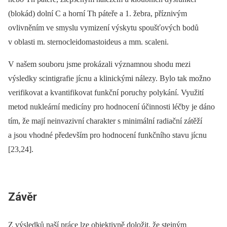
(blokád) dolní C a horní Th páteře a 1. žebra, příznivým
ovlivněním ve smyslu vymizení výskytu spoušťových bodů
v oblasti m. sternocleidomastoideus a mm. scaleni.
V našem souboru jsme prokázali významnou shodu mezi
výsledky scintigrafie jícnu a klinickými nálezy. Bylo tak možno
verifikovat a kvantifikovat funkční poruchy polykání. Využití
metod nukleární medicíny pro hodnocení účinnosti léčby je dáno
tím, že mají neinvazivní charakter s minimální radiační zátěží
a jsou vhodné především pro hodnocení funkčního stavu jícnu
[23,24].
Závěr
Z výsledků naší práce lze objektivně doložit, že stejným