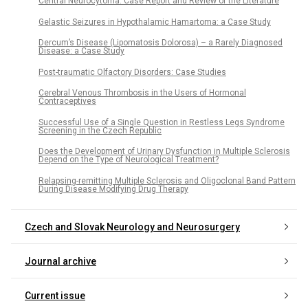
Central Neurocytoma: Case Report and Review of the Literature
Gelastic Seizures in Hypothalamic Hamartoma: a Case Study
Dercum’s Disease (Lipomatosis Dolorosa) – a Rarely Diagnosed
Disease: a Case Study
Post-traumatic Olfactory Disorders: Case Studies
Cerebral Venous Thrombosis in the Users of Hormonal
Contraceptives
Successful Use of a Single Question in Restless Legs Syndrome
Screening in the Czech Republic
Does the Development of Urinary Dysfunction in Multiple Sclerosis
Depend on the Type of Neurological Treatment?
Relapsing-remitting Multiple Sclerosis and Oligoclonal Band Pattern
During Disease Modifying Drug Therapy
Czech and Slovak Neurology and Neurosurgery
Journal archive
Current issue