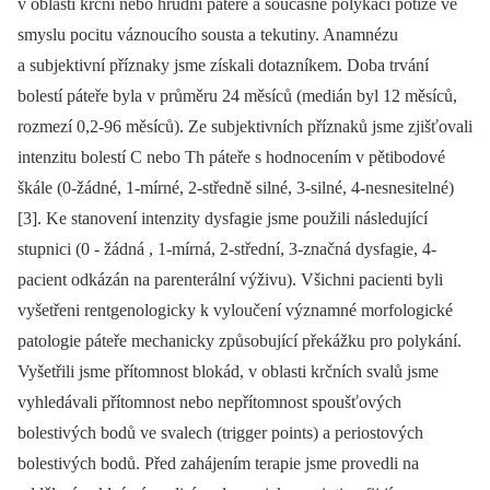
v oblasti krční nebo hrudní páteře a současné polykací potíže ve
smyslu pocitu váznoucího sousta a tekutiny. Anamnézu
a subjektivní příznaky jsme získali dotazníkem. Doba trvání
bolestí páteře byla v průměru 24 měsíců (medián byl 12 měsíců,
rozmezí 0,2-96 měsíců). Ze subjektivních příznaků jsme zjišťovali
intenzitu bolestí C nebo Th páteře s hodnocením v pětibodové
škále (0-žádné, 1-mírné, 2-středně silné, 3-silné, 4-nesnesitelné)
[3]. Ke stanovení intenzity dysfagie jsme použili následující
stupnici (0 -⁠ žádná , 1-mírná, 2-střední, 3-značná dysfagie, 4-
pacient odkázán na parenterální výživu). Všichni pacienti byli
vyšetřeni rentgenologicky k vyloučení významné morfologické
patologie páteře mechanicky způsobující překážku pro polykání.
Vyšetřili jsme přítomnost blokád, v oblasti krčních svalů jsme
vyhledávali přítomnost nebo nepřítomnost spoušťových
bolestivých bodů ve svalech (trigger points) a periostových
bolestivých bodů. Před zahájením terapie jsme provedli na