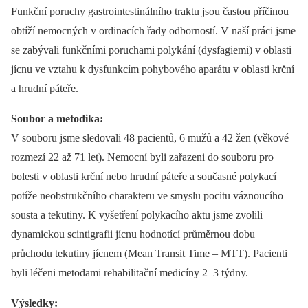
Funkční poruchy gastrointestinálního traktu jsou častou příčinou
obtíží nemocných v ordinacích řady odborností. V naší práci jsme
se zabývali funkčními poruchami polykání (dysfagiemi) v oblasti
jícnu ve vztahu k dysfunkcím pohybového aparátu v oblasti krční
a hrudní páteře.
Soubor a metodika:
V souboru jsme sledovali 48 pacientů, 6 mužů a 42 žen (věkové
rozmezí 22 až 71 let). Nemocní byli zařazeni do souboru pro
bolesti v oblasti krční nebo hrudní páteře a současné polykací
potíže neobstrukčního charakteru ve smyslu pocitu váznoucího
sousta a tekutiny. K vyšetření polykacího aktu jsme zvolili
dynamickou scintigrafii jícnu hodnotící průměrnou dobu
průchodu tekutiny jícnem (Mean Transit Time –⁠ MTT). Pacienti
byli léčeni metodami rehabilitační medicíny 2–3 týdny.
Výsledky: