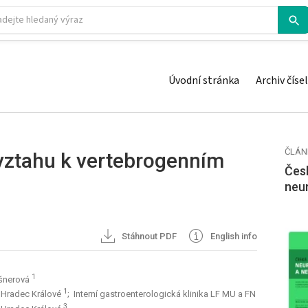
Úvodní stránka
Archiv čísel
ČLÁN
vztahu k vertebrogenním
Česk
neu
Stáhnout PDF
English info
1
ošnerová
1
N Hradec Králové
; Interní gastroenterologická klinika LF MU a FN
3