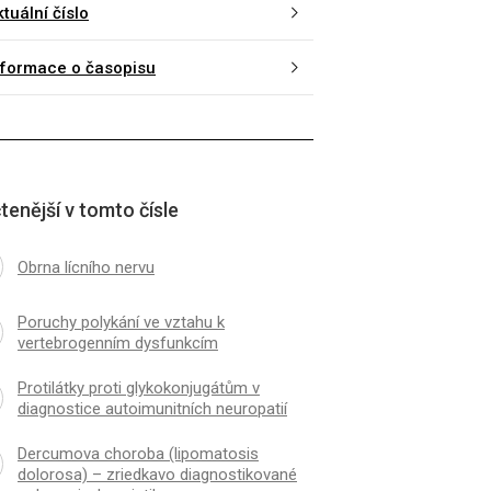
tuální číslo
nformace o časopisu
tenější v tomto čísle
Obrna lícního nervu
Poruchy polykání ve vztahu k
vertebrogenním dysfunkcím
Protilátky proti glykokonjugátům v
diagnostice autoimunitních neuropatií
Dercumova choroba (lipomatosis
dolorosa) – zriedkavo diagnostikované