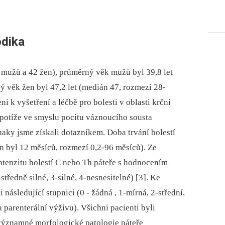
dika
 mužů a 42 žen), průměrný věk mužů byl 39,8 let
ý věk žen byl 47,2 let (medián 47, rozmezí 28-
ni k vyšetření a léčbě pro bolesti v oblasti krční
 potíže ve smyslu pocitu váznoucího sousta
naky jsme získali dotazníkem. Doba trvání bolestí
n byl 12 měsíců, rozmezí 0,2-96 měsíců). Ze
intenzitu bolestí C nebo Th páteře s hodnocením
tředně silné, 3-silné, 4-nesnesitelné) [3]. Ke
 následující stupnici (0 -⁠ žádná , 1-mírná, 2-střední,
 parenterální výživu). Všichni pacienti byli
významné morfologické patologie páteře