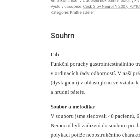
Brno-Bohunice
; Oddělení nukleární medicíny F
Vyšlo v časopise:
Cesk Slov Neurol N 2007; 70/10
Kategorie: Krátké sdělení
Souhrn
Cíl:
Funkční poruchy gastrointestinálního tr
v ordinacích řady odborností. V naší pr
(dysfagiemi) v oblasti jícnu ve vztahu 
a hrudní páteře.
Soubor a metodika:
V souboru jsme sledovali 48 pacientů, 6
Nemocní byli zařazeni do souboru pro bo
polykací potíže neobstrukčního charakte