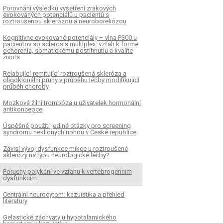
Porovnání výsledků vyšetření zrakových
evokovaných potenciálů u pacientů s
roztroušenou sklerózou a neuroboreliózou
Kognitívne evokované potenciály – vlna P300 u
pacientov so sclerosis multiplex: vzťah k forme
ochorenia, somatickému postihnutiu a kvalite
života
Relabující-remitující roztroušená skleróza a
oligoklonální pruhy v průběhu léčby modifikující
průběh choroby
Mozková žilní trombóza u uživatelek hormonální
antikoncepce
Úspěšné použití jediné otázky pro screening
syndromu neklidných nohou v České republice
Závisí vývoj dysfunkce mikce u roztroušené
sklerózy na typu neurologické léčby?
Poruchy polykání ve vztahu k vertebrogenním
dysfunkcím
Centrální neurocytom: kazuistika a přehled
literatury
Gelastické záchvaty u hypotalamického