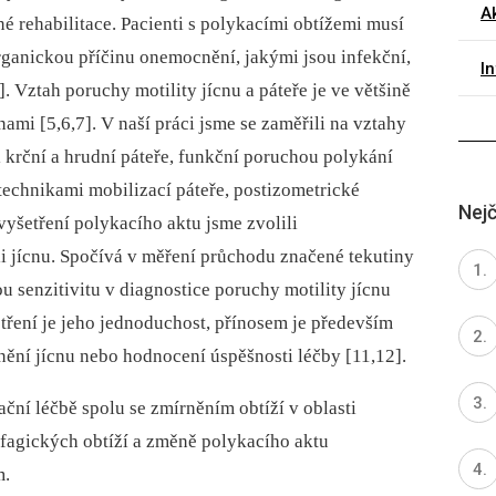
Ak
né rehabilitace. Pacienti s polykacími obtížemi musí
organickou příčinu onemocnění, jakými jsou infekční,
I
 Vztah poruchy motility jícnu a páteře je ve většině
mi [5,6,7]. V naší práci jsme se zaměřili na vztahy
 krční a hrudní páteře, funkční poruchou polykání
 technikami mobilizací páteře, postizometrické
Nejč
vyšetření polykacího aktu jsme zvolili
i jícnu. Spočívá v měření průchodu značené tekutiny
u senzitivitu v diagnostice poruchy motility jícnu
tření je jeho jednoduchost, přínosem je především
ní jícnu nebo hodnocení úspěšnosti léčby [11,12].
tační léčbě spolu se zmírněním obtíží v oblasti
fagických obtíží a změně polykacího aktu
m.