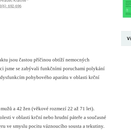
N Hradec Králové
3(6): 692-696
V
aktu jsou častou příčinou obtíží nemocných
áci jsme se zabývali funkčními poruchami polykání
k dysfunkcím pohybového aparátu v oblasti krční
 mužů a 42 žen (věkové rozmezí 22 až 71 let).
lesti v oblasti krční nebo hrudní páteře a současné
ru ve smyslu pocitu váznoucího sousta a tekutiny.