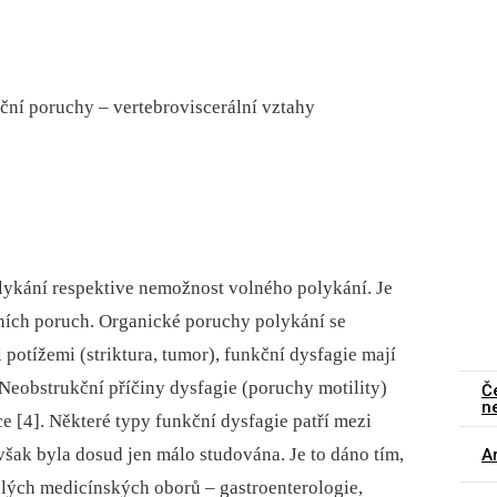
kční poruchy –⁠ vertebroviscerální vztahy
lykání respektive nemožnost volného polykání. Je
ních poruch. Organické poruchy polykání se
potížemi (striktura, tumor), funkční dysfagie mají
. Neobstrukční příčiny dysfagie (poruchy motility)
Č
n
 [4]. Některé typy funkční dysfagie patří mezi
však byla dosud jen málo studována. Je to dáno tím,
Ar
hlých medicínských oborů –⁠ gastroenterologie,