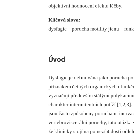
objektivní hodnocení efektu léčby.
Klíčová slova:
dysfagie –⁠ porucha motility jícnu –⁠ fun
Úvod
Dysfagie je definována jako porucha po
příznakem četných organických i funkč
vyznačují především stálými polykacími 
charakter intermitentních potíží [1,2,3]
jsou často způsobeny poruchami inervace
vertebroviscerální poruchy, tato otázka 
že klinicky stojí na pomezí 4 dosti odle