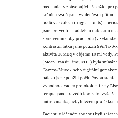
mechanicky způsobující překážku pro pol
krčních svalů jsme vyhledávali přítomn
bodů ve svalech (trigger points) a peri
jsme provedli na oddělení nukleární med
stanovením doby průchodu (v sekundách)
kontrastní látku jsme použili 99mTc-S-
aktivita 30MBq v objemu 10 ml vody. P
(Mean Transit Time, MTT) byla snímán
Gamma-Muvek nebo digitální gamakamero
nálezu jsme použili počítačovou stanici
vyhodnocovacím protokolem firmy Elsci
terapie jsme provedli kontrolní vyšetřen
antirevmatika, nebyli léčeni pro úzkostn
Pacienti v léčeném souboru byli zařazen