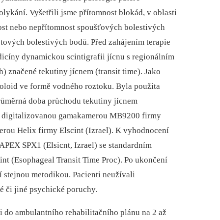
ykání. Vyšetřili jsme přítomnost blokád, v oblasti
ost nebo nepřítomnost spoušťových bolestivých
ostových bolestivých bodů. Před zahájením terapie
icíny dynamickou scintigrafii jícnu s regionálním
 značené tekutiny jícnem (transit time). Jako
koloid ve formě vodného roztoku. Byla použita
růměrná doba průchodu tekutiny jícnem
a digitalizovanou gamakamerou MB9200 firmy
u Helix firmy Elscint (Izrael). K vyhodnocení
 APEX SPX1 (Elsicnt, Izrael) se standardním
nt (Esophageal Transit Time Proc). Po ukončení
í stejnou metodikou. Pacienti neužívali
é či jiné psychické poruchy.
i do ambulantního rehabilitačního plánu na 2 až