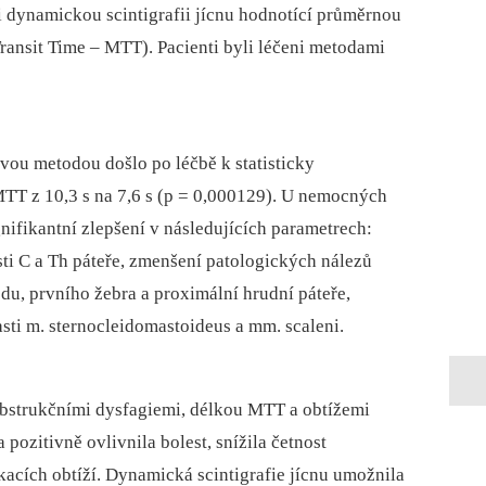
i dynamickou scintigrafii jícnu hodnotící průměrnou
ansit Time –⁠ MTT). Pacienti byli léčeni metodami
vou metodou došlo po léčbě k statisticky
T z 10,3 s na 7,6 s (p = 0,000129). U nemocných
nifikantní zlepšení v následujících parametrech:
asti C a Th páteře, zmenšení patologických nálezů
odu, prvního žebra a proximální hrudní páteře,
sti m. sternocleidomastoideus a mm. scaleni.
bstrukčními dysfagiemi, délkou MTT a obtížemi
pozitivně ovlivnila bolest, snížila četnost
kacích obtíží. Dynamická scintigrafie jícnu umožnila