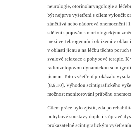
neurologie, otorinolaryngologie a léčeb
být nejprve vyšetřeni s cílem vyloučit 
zánětlivá nebo nádorová onemocnění [1].
sdělení spojován s morfologickými změna
mezi vertebrogenními obtížemi v oblasti
v oblasti jícnu a na léčbu těchto poruch
svalové relaxace a pohybové terapie. K 
radioizotopovou dynamickou scintigrafi
jícnem. Toto vyšetření prokázalo vysoko
[8,9,10], Výhodou scintigrafického vyše
možnost monitorování průběhu onemocně
Cílem práce bylo zjistit, zda po rehabili
pohybové soustavy dojde i k úpravě dys
prokazatelné scintigrafickým vyšetření