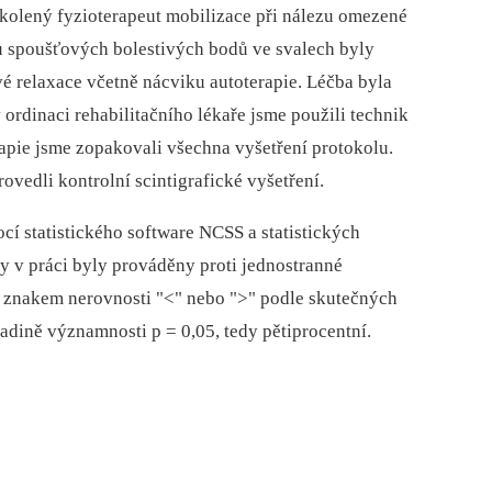
školený fyzioterapeut mobilizace při nálezu omezené
zu spoušťových bolestivých bodů ve svalech byly
é relaxace včetně nácviku autoterapie. Léčba byla
 ordinaci rehabilitačního lékaře jsme použili technik
apie jsme zopakovali všechna vyšetření protokolu.
ovedli kontrolní scintigrafické vyšetření.
cí statistického software NCSS a statistických
y v práci byly prováděny proti jednostranné
m znakem nerovnosti "<" nebo ">" podle skutečných
adině významnosti p = 0,05, tedy pětiprocentní.