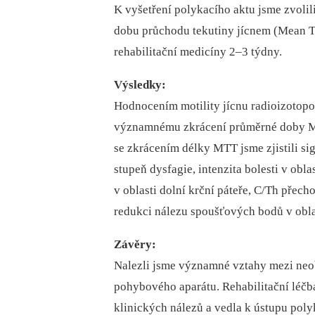
K vyšetření polykacího aktu jsme zvolil
dobu průchodu tekutiny jícnem (Mean Tr
rehabilitační medicíny 2–3 týdny.
Výsledky:
Hodnocením motility jícnu radioizotopo
významnému zkrácení průměrné doby MT
se zkrácením délky MTT jsme zjistili sig
stupeň dysfagie, intenzita bolesti v obl
v oblasti dolní krční páteře, C/Th přech
redukci nálezu spoušťových bodů v obla
Závěry:
Nalezli jsme významné vztahy mezi neo
pohybového aparátu. Rehabilitační léčba 
klinických nálezů a vedla k ústupu poly