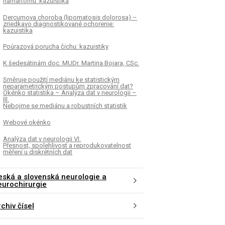
hamartomu: kazuistika
Dercumova choroba (lipomatosis dolorosa) –
zriedkavo diagnostikované ochorenie:
kazuistika
Poúrazová porucha čichu: kazuistiky
K šedesátinám doc. MUDr. Martina Bojara, CSc.
Směruje použití mediánu ke statistickým
neparametrickým postupům zpracování dat?
Okénko statistika – Analýza dat v neurologii –
III.
Nebojme se mediánu a robustních statistik
Webové okénko
Analýza dat v neurologii VI.
Přesnost, spolehlivost a reprodukovatelnost
měření u diskrétních dat
eská a slovenská neurologie a
eurochirurgie
chiv čísel