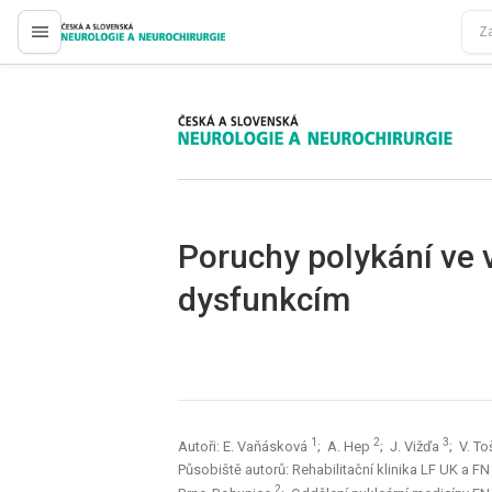
proLékaře.cz
proLékaře.cz
Poruchy polykání ve 
dysfunkcím
1
2
3
Autoři: E. Vaňásková
; A. Hep
; J. Vižďa
; V. T
Působiště autorů: Rehabilitační klinika LF UK a F
2