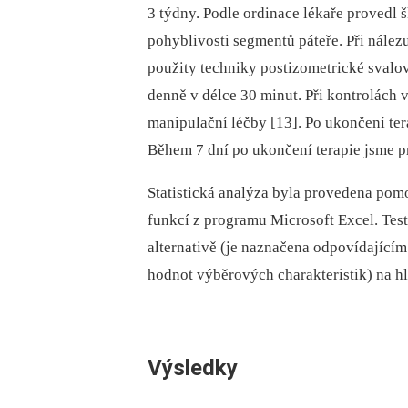
3 týdny. Podle ordinace lékaře provedl 
pohyblivosti segmentů páteře. Při nále
použity techniky postizometrické svalov
denně v délce 30 minut. Při kontrolách v
manipulační léčby [13]. Po ukončení ter
Během 7 dní po ukončení terapie jsme pr
Statistická analýza byla provedena pomo
funkcí z programu Microsoft Excel. Test
alternativě (je naznačena odpovídající
hodnot výběrových charakteristik) na hl
Výsledky