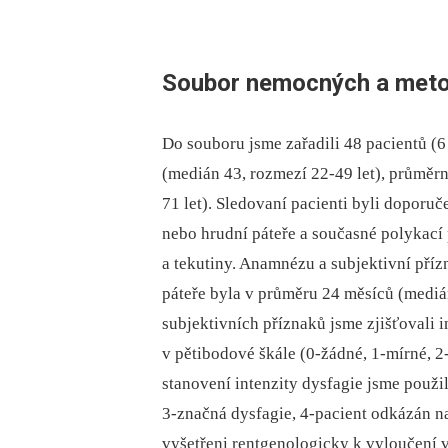
Soubor nemocných a meto
Do souboru jsme zařadili 48 pacientů (6
(medián 43, rozmezí 22-49 let), průměrn
71 let). Sledovaní pacienti byli doporuče
nebo hrudní páteře a současné polykací
a tekutiny. Anamnézu a subjektivní příz
páteře byla v průměru 24 měsíců (mediá
subjektivních příznaků jsme zjišťovali 
v pětibodové škále (0-žádné, 1-mírné, 2-s
stanovení intenzity dysfagie jsme použili
3-značná dysfagie, 4-pacient odkázán na
vyšetřeni rentgenologicky k vyloučení 