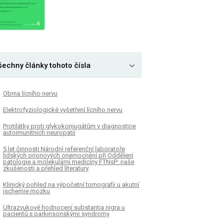
šechny články tohoto čísla
Obrna lícního nervu
Elektrofyziologické vyšetření lícního nervu
Protilátky proti glykokonjugátům v diagnostice
autoimunitních neuropatií
5 let činnosti Národní referenční laboratoře
lidských prionových onemocnění při Oddělení
patologie a molekulární medicíny FTNsP: naše
zkušenosti a přehled literatury
Klinický pohled na výpočetní tomografii u akutní
ischemie mozku
Ultrazvukové hodnocení substantia nigra u
pacientů s parkinsonskými syndromy