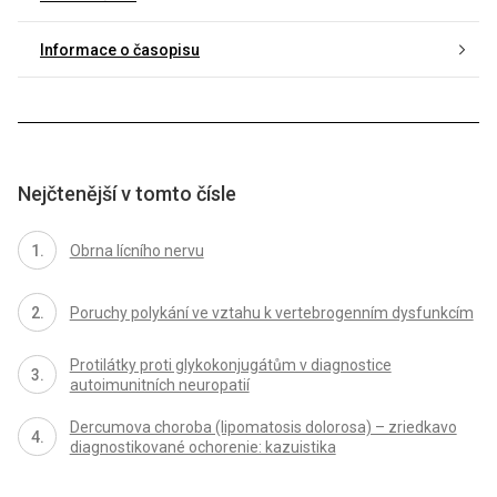
Informace o časopisu
Nejčtenější v tomto čísle
Obrna lícního nervu
Poruchy polykání ve vztahu k vertebrogenním dysfunkcím
Protilátky proti glykokonjugátům v diagnostice
autoimunitních neuropatií
Dercumova choroba (lipomatosis dolorosa) – zriedkavo
diagnostikované ochorenie: kazuistika