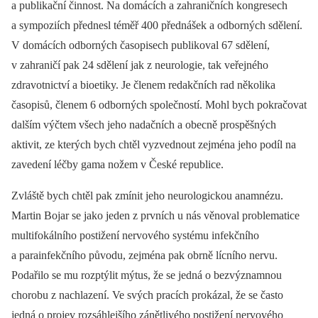
a publikační činnost. Na domácích a zahraničních kongresech
a sympoziích přednesl téměř 400 přednášek a odborných sdělení.
V domácích odborných časopisech publikoval 67 sdělení,
v zahraničí pak 24 sdělení jak z neurologie, tak veřejného
zdravotnictví a bioetiky. Je členem redakčních rad několika
časopisů, členem 6 odborných společností. Mohl bych pokračovat
dalším výčtem všech jeho nadačních a obecně prospěšných
aktivit, ze kterých bych chtěl vyzvednout zejména jeho podíl na
zavedení léčby gama nožem v České republice.
Zvláště bych chtěl pak zmínit jeho neurologickou anamnézu.
Martin Bojar se jako jeden z prvních u nás věnoval problematice
multifokálního postižení nervového systému infekčního
a parainfekčního původu, zejména pak obrně lícního nervu.
Podařilo se mu rozptýlit mýtus, že se jedná o bezvýznamnou
chorobu z nachlazení. Ve svých pracích prokázal, že se často
jedná o projev rozsáhlejšího zánětlivého postižení nervového