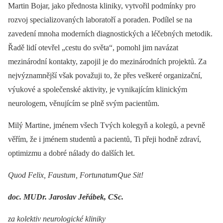
Martin Bojar, jako přednosta kliniky, vytvořil podmínky pro
rozvoj specializovaných laboratoří a poraden. Podílel se na
zavedení mnoha moderních diagnostických a léčebných metodik.
Řadě lidí otevřel „cestu do světa“, pomohl jim navázat
mezinárodní kontakty, zapojil je do mezinárodních projektů. Za
nejvýznamnější však považuji to, že přes veškeré organizační,
výukové a společenské aktivity, je vynikajícím klinickým
neurologem, věnujícím se plně svým pacientům.
Milý Martine, jménem všech Tvých kolegyň a kolegů, a pevně
věřím, že i jménem studentů a pacientů, Ti přeji hodně zdraví,
optimizmu a dobré nálady do dalších let.
Quod Felix, Faustum, FortunatumQue Sit!
doc. MUDr. Jaroslav Jeřábek, CSc.
za kolektiv neurologické kliniky