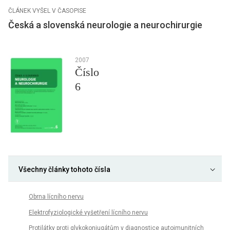
ČLÁNEK VYŠEL V ČASOPISE
Česká a slovenská neurologie a neurochirurgie
2007
Číslo
6
Všechny články tohoto čísla
Obrna lícního nervu
Elektrofyziologické vyšetření lícního nervu
Protilátky proti glykokonjugátům v diagnostice autoimunitních