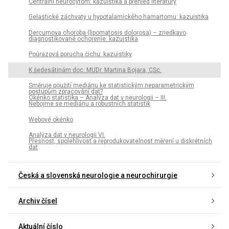
Centrální neurocytom: kazuistika a přehled literatury
Gelastické záchvaty u hypotalamického hamartomu: kazuistika
Dercumova choroba (lipomatosis dolorosa) – zriedkavo
diagnostikované ochorenie: kazuistika
Poúrazová porucha čichu: kazuistiky
K šedesátinám doc. MUDr. Martina Bojara, CSc.
Směruje použití mediánu ke statistickým neparametrickým
postupům zpracování dat?
Okénko statistika – Analýza dat v neurologii – III.
Nebojme se mediánu a robustních statistik
Webové okénko
Analýza dat v neurologii VI.
Přesnost, spolehlivost a reprodukovatelnost měření u diskrétních
dat
Česká a slovenská neurologie a neurochirurgie
Archiv čísel
Aktuální číslo