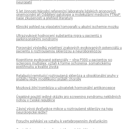
neuropatií
5 let činnosti Národní referenční laboratoře lidských prionových
onemocnění při Oddělení patologie a molekulární medicíny FTNsP:
naše zkušenosti a přehled literatury
Klinický pohled na výpočetní tomografii u akutní ischemie mozku
Ultrazvukové hodnocení substantia nigra u pacientů s
parkinsonskými syndromy
Porovnání výsledků vyšetření zrakových evokovaných potenciálů u
pacientů s roztroušenou sklerózou a neuroboreliózou
Kognitívne evokované potenciály – vlna P300 u pacientov so
sclerosis multiplex: vzťah k forme ochorenia, somatickému
postihnutiu a kvalite života
Relabující-remitující roztroušená skleróza a oligoklonální pruhy v
průběhu léčby modifikující průběh choroby
Mozková žilní trombóza u uživatelek hormonální antikoncepce
Úspěšné použití jediné otázky pro screening syndromu neklidných
nohou v České republice
Závisí vývoj dysfunkce mikce u roztroušené sklerózy na typu
neurologické léčby?
Poruchy polykání ve vztahu k vertebrogenním dysfunkcím