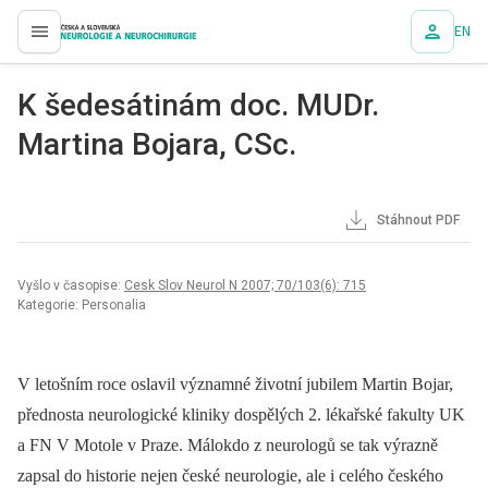
EN
proLékaře.cz
K šedesátinám doc. MUDr.
Martina Bojara, CSc.
Stáhnout PDF
Vyšlo v časopise:
Cesk Slov Neurol N 2007; 70/103(6): 715
Kategorie: Personalia
V letošním roce oslavil významné životní jubilem Martin Bojar,
přednosta neurologické kliniky dospělých 2. lékařské fakulty UK
a FN V Motole v Praze. Málokdo z neurologů se tak výrazně
zapsal do historie nejen české neurologie, ale i celého českého