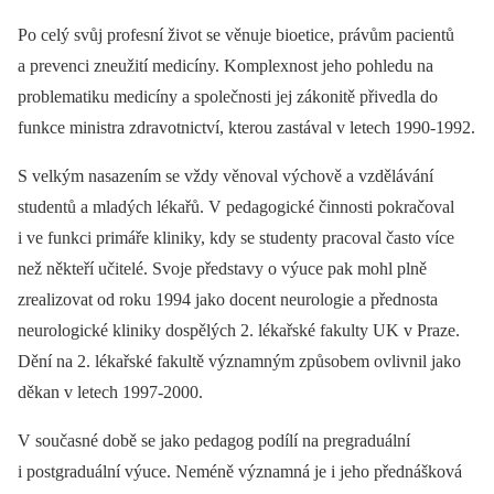
Po celý svůj profesní život se věnuje bioetice, právům pacientů
a prevenci zneužití medicíny. Komplexnost jeho pohledu na
problematiku medicíny a společnosti jej zákonitě přivedla do
funkce ministra zdravotnictví, kterou zastával v letech 1990-1992.
S velkým nasazením se vždy věnoval výchově a vzdělávání
studentů a mladých lékařů. V pedagogické činnosti pokračoval
i ve funkci primáře kliniky, kdy se studenty pracoval často více
než někteří učitelé. Svoje představy o výuce pak mohl plně
zrealizovat od roku 1994 jako docent neurologie a přednosta
neurologické kliniky dospělých 2. lékařské fakulty UK v Praze.
Dění na 2. lékařské fakultě významným způsobem ovlivnil jako
děkan v letech 1997-2000.
V současné době se jako pedagog podílí na pregraduální
i postgraduální výuce. Neméně významná je i jeho přednášková