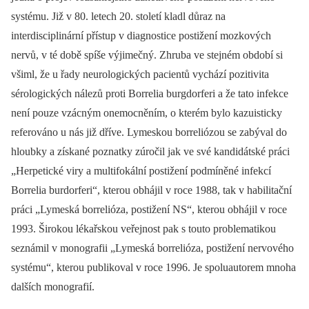
systému. Již v 80. letech 20. století kladl důraz na
interdisciplinární přístup v diagnostice postižení mozkových
nervů, v té době spíše výjimečný. Zhruba ve stejném období si
všiml, že u řady neurologických pacientů vychází pozitivita
sérologických nálezů proti Borrelia burgdorferi a že tato infekce
není pouze vzácným onemocněním, o kterém bylo kazuisticky
referováno u nás již dříve. Lymeskou borreliózou se zabýval do
hloubky a získané poznatky zúročil jak ve své kandidátské práci
„Herpetické viry a multifokální postižení podmíněné infekcí
Borrelia burdorferi“, kterou obhájil v roce 1988, tak v habilitační
práci „Lymeská borrelióza, postižení NS“, kterou obhájil v roce
1993. Širokou lékařskou veřejnost pak s touto problematikou
seznámil v monografii „Lymeská borrelióza, postižení nervového
systému“, kterou publikoval v roce 1996. Je spoluautorem mnoha
dalších monografií.