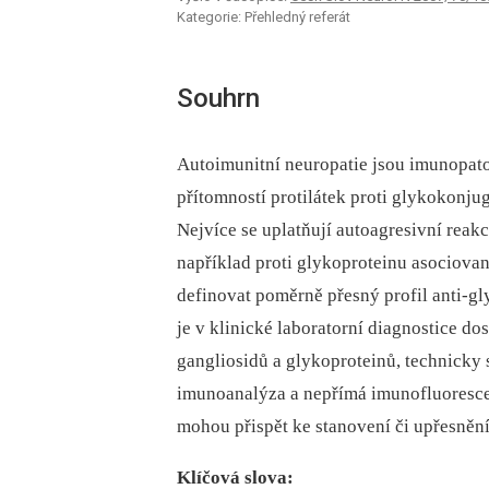
Kategorie: Přehledný referát
Souhrn
Autoimunitní neuropatie jsou imunopato
přítomností protilátek proti glykokon
Nejvíce se uplatňují autoagresivní reak
například proti glykoproteinu asociova
definovat poměrně přesný profil anti-g
je v klinické laboratorní diagnostice do
gangliosidů a glykoproteinů, technicky
imunoanalýza a nepřímá imunofluorescen
mohou přispět ke stanovení či upřesněn
Klíčová slova: