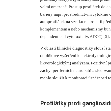
velmi omezeně. Prostup protilátek do 
bariéry např. prostřednictvím cytokinů č
autoprotilátek na vzniku neuropatií př
komplementem a nebo mechanizmy buněčn
dependent cell cytotoxicity, ADCC) [5].
V oblasti klinické diagnostiky slouží s
doplňkové vyšetření k elektrofyziologi
likvorologickým) analýzám. Pozitivní pr
záchyt periferních neuropatií a sledová
mohlo sloužit k monitoraci úspěšnosti te
Protilátky proti gangliosi