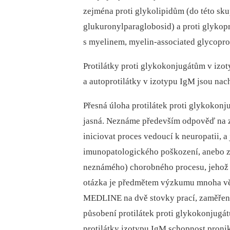
zejména proti glykolipidům (do této skup
glukuronylparaglobosid) a proti glykop
s myelinem, myelin-associated glycopr
Protilátky proti glykokonjugátům v izo
a autoprotilátky v izotypu IgM jsou nac
Přesná úloha protilátek proti glykokonj
jasná. Neznáme především odpověď na zá
iniciovat proces vedoucí k neuropatii, 
imunopatologického poškození, anebo z
neznámého) chorobného procesu, jehož n
otázka je předmětem výzkumu mnoha věd
MEDLINE na dvě stovky prací, zaměřen
působení protilátek proti glykokonjugá
protilátky izotypu IgM schopnost proni