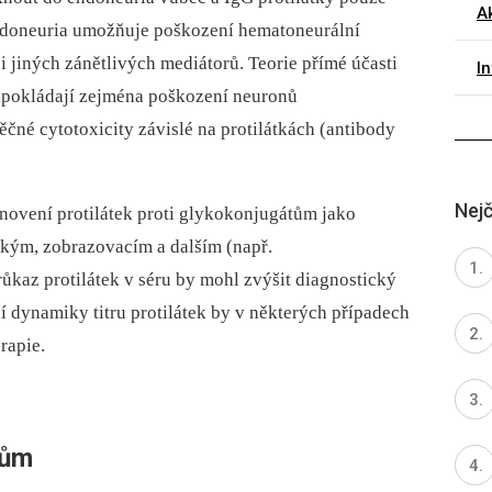
Ak
endoneuria umožňuje poškození hematoneurální
i jiných zánětlivých mediátorů. Teorie přímé účasti
I
edpokládají zejména poškození neuronů
é cytotoxicity závislé na protilátkách (antibody
Nejč
tanovení protilátek proti glykokonjugátům jako
ckým, zobrazovacím a dalším (např.
ůkaz protilátek v séru by mohl zvýšit diagnostický
ní dynamiky titru protilátek by v některých případech
rapie.
dům