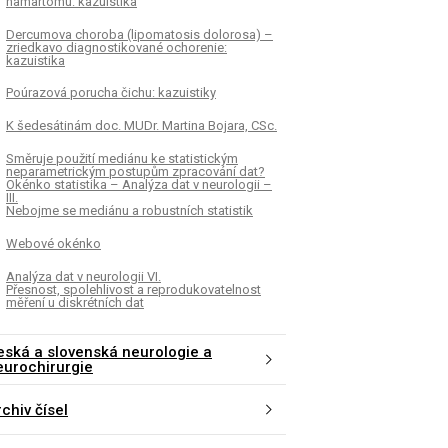
hamartomu: kazuistika
Dercumova choroba (lipomatosis dolorosa) –
zriedkavo diagnostikované ochorenie:
kazuistika
Poúrazová porucha čichu: kazuistiky
K šedesátinám doc. MUDr. Martina Bojara, CSc.
Směruje použití mediánu ke statistickým
neparametrickým postupům zpracování dat?
Okénko statistika – Analýza dat v neurologii –
III.
Nebojme se mediánu a robustních statistik
Webové okénko
Analýza dat v neurologii VI.
Přesnost, spolehlivost a reprodukovatelnost
měření u diskrétních dat
eská a slovenská neurologie a
eurochirurgie
chiv čísel