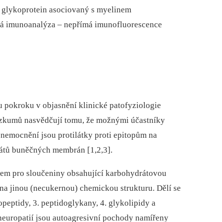
–⁠ glykoprotein asociovaný s myelinem
ová imunoanalýza –⁠ nepřímá imunofluorescence
u pokroku v objasnění klinické patofyziologie
ýzkumů nasvědčují tomu, že možnými účastníky
nemocnění jsou protilátky proti epitopům na
átů buněčných membrán [1,2,3].
vem pro sloučeniny obsahující karbohydrátovou
na jinou (necukernou) chemickou strukturu. Dělí se
opeptidy, 3. peptidoglykany, 4. glykolipidy a
 neuropatií jsou autoagresivní pochody namířeny