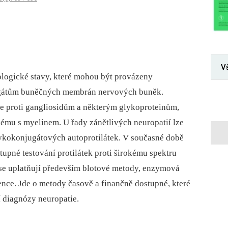
V
logické stavy, které mohou být provázeny
jugátům buněčných membrán nervových buněk.
ce proti gangliosidům a některým glykoproteinům,
nému s myelinem. U řady zánětlivých neuropatií lze
lykokonjugátových autoprotilátek. V současné době
stupné testování protilátek proti širokému spektru
 se uplatňují především blotové metody, enzymová
ce. Jde o metody časově a finančně dostupné, které
í diagnózy neuropatie.