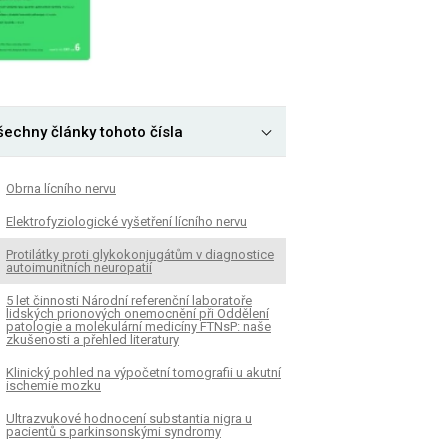
šechny články tohoto čísla
Obrna lícního nervu
Elektrofyziologické vyšetření lícního nervu
Protilátky proti glykokonjugátům v diagnostice
autoimunitních neuropatií
5 let činnosti Národní referenční laboratoře
lidských prionových onemocnění při Oddělení
patologie a molekulární medicíny FTNsP: naše
zkušenosti a přehled literatury
Klinický pohled na výpočetní tomografii u akutní
ischemie mozku
Ultrazvukové hodnocení substantia nigra u
pacientů s parkinsonskými syndromy