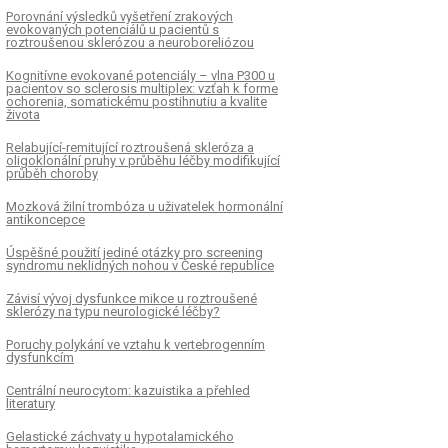
Porovnání výsledků vyšetření zrakových
evokovaných potenciálů u pacientů s
roztroušenou sklerózou a neuroboreliózou
Kognitívne evokované potenciály – vlna P300 u
pacientov so sclerosis multiplex: vzťah k forme
ochorenia, somatickému postihnutiu a kvalite
života
Relabující-remitující roztroušená skleróza a
oligoklonální pruhy v průběhu léčby modifikující
průběh choroby
Mozková žilní trombóza u uživatelek hormonální
antikoncepce
Úspěšné použití jediné otázky pro screening
syndromu neklidných nohou v České republice
Závisí vývoj dysfunkce mikce u roztroušené
sklerózy na typu neurologické léčby?
Poruchy polykání ve vztahu k vertebrogenním
dysfunkcím
Centrální neurocytom: kazuistika a přehled
literatury
Gelastické záchvaty u hypotalamického