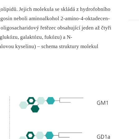
olipidů. Jejich molekula se skládá z hydrofobního
ngosin neboli aminoalkohol 2-amino-4-oktadecen-
í oligosacharidový řetězec obsahující jeden až čtyři
glukózu, galaktózu, fukózu) a N-
alovou kyselinu) –⁠ schema struktury molekul