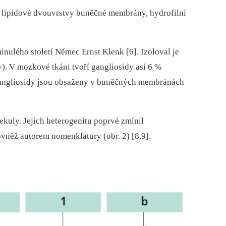
o lipidové dvouvrstvy buněčné membrány, hydrofilní
nulého století Němec Ernst Klenk [6]. Izoloval je
). V mozkové tkáni tvoří gangliosidy asi 6 %
 gangliosidy jsou obsaženy v buněčných membránách
kuly. Jejich heterogenitu poprvé zmínil
ovněž autorem nomenklatury (obr. 2) [8,9].