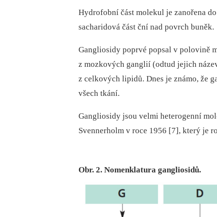
Hydrofobní část molekul je zanořena d
sacharidová část ční nad povrch buněk.
Gangliosidy poprvé popsal v polovině mi
z mozkových ganglií (odtud jejich název
z celkových lipidů. Dnes je známo, že
všech tkání.
Gangliosidy jsou velmi heterogenní mole
Svennerholm v roce 1956 [7], který je r
Obr. 2. Nomenklatura gangliosidů.