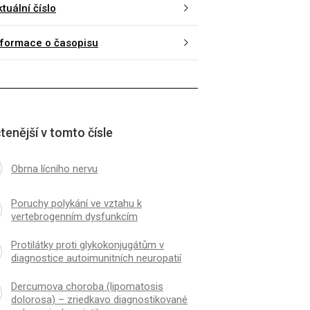
tuální číslo
nformace o časopisu
tenější v tomto čísle
Obrna lícního nervu
Poruchy polykání ve vztahu k
vertebrogenním dysfunkcím
Protilátky proti glykokonjugátům v
diagnostice autoimunitních neuropatií
Dercumova choroba (lipomatosis
dolorosa) – zriedkavo diagnostikované