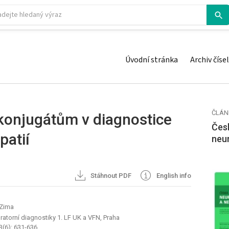
Úvodní stránka
Archiv čísel
ČLÁN
okonjugátům v diagnostice
Česk
patií
neu
Stáhnout PDF
English info
 Zima
ratorní diagnostiky 1. LF UK a VFN, Praha
3(6): 631-636