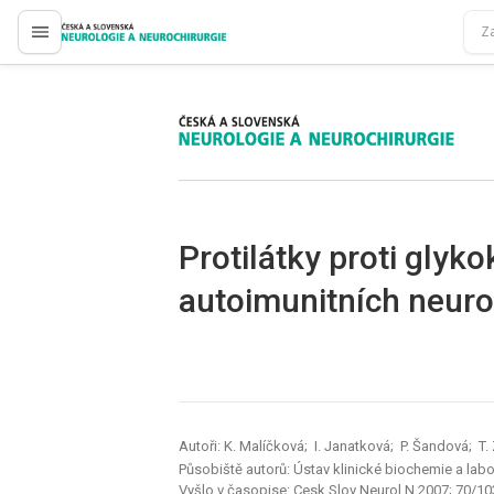
proLékaře.cz
proLékaře.cz
Protilátky proti glyk
autoimunitních neuro
Autoři: K. Malíčková; I. Janatková; P. Šandová; T.
Působiště autorů: Ústav klinické biochemie a labo
Vyšlo v časopise:
Cesk Slov Neurol N 2007; 70/10