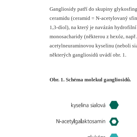
Gangliosidy patří do skupiny glykosfing
ceramidu (ceramid = N-acetylovaný sfi
1,3-diol), na který je navázán hydrofiln
monosacharidy (některou z hexóz, např.
acetylneuraminovou kyselinu (neboli si
některých gangliosidů uvádí obr. 1.
Obr. 1. Schéma molekul gangliosidů.