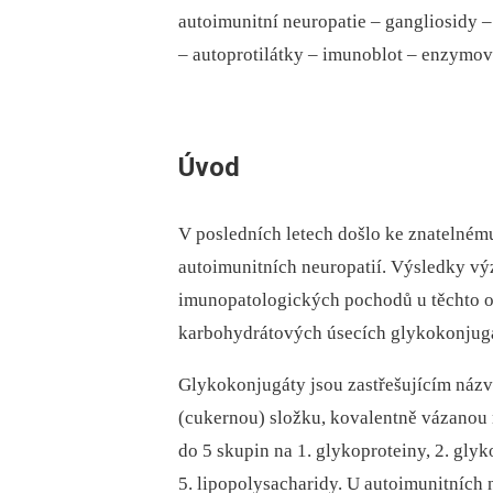
autoimunitní neuropatie –⁠ gangliosidy 
–⁠ autoprotilátky –⁠ imunoblot –⁠ enzym
Úvod
V posledních letech došlo ke znatelném
autoimunitních neuropatií. Výsledky v
imunopatologických pochodů u těchto o
karbohydrátových úsecích glykokonjug
Glykokonjugáty jsou zastřešujícím náz
(cukernou) složku, kovalentně vázanou 
do 5 skupin na 1. glykoproteiny, 2. glyk
5. lipopolysacharidy. U autoimunitních