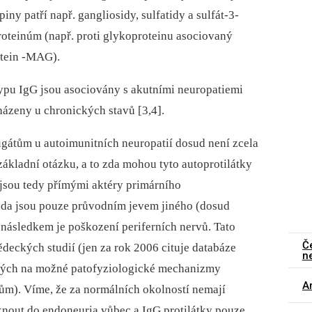
iny patří např. gangliosidy, sulfatidy a sulfát-3-
roteinúm (např. proti glykoproteinu asociovaný
otein -MAG).
typu IgG jsou asociovány s akutními neuropatiemi
házeny u chronických stavů [3,4].
ugátům u autoimunitních neuropatií dosud není zcela
kladní otázku, a to zda mohou tyto autoprotilátky
a jsou tedy přímými aktéry primárního
da jsou pouze průvodním jevem jiného (dosud
ásledkem je poškození periferních nervů. Tato
Č
eckých studií (jen za rok 2006 cituje databáze
n
ých na možné patofyziologické mechanizmy
Ar
tům). Víme, že za normálních okolností nemají
knout do endoneuria vůbec a IgG protilátky pouze