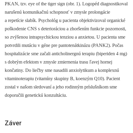
PKAN, tzv. eye of the tiger sign (obr. 1). Logopéd diagnostikoval
narušenú komunikačnú schopnosť v zmysle prolongácie
a repetície slabík. Psychológ u pacienta objektivizoval organické
poškodenie CNS s deterioráciou a zhoršením funkcie pozornosti,
so zvýšenou intrapsychickou tenziou a anxietou. U pacienta sme
potvrdili mutáciu v géne pre pantotenátkinázu (PANK2). Počas
hospitalizácie sme začali anti­cholinergnú terapiu (biperiden 4 mg)
s dobrým efektom v zmysle zmiernenia trasu ľavej hornej
končatiny. Do liečby sme nasadili anxiolytikum a komplexnú
vitaminoterapiu (vitamíny skupiny B, koenzým Q10). Pacient
zostal v našom sledovaní a jeho rodinným príslušníkom sme
doporučili genetickú konzultáciu.
Záver