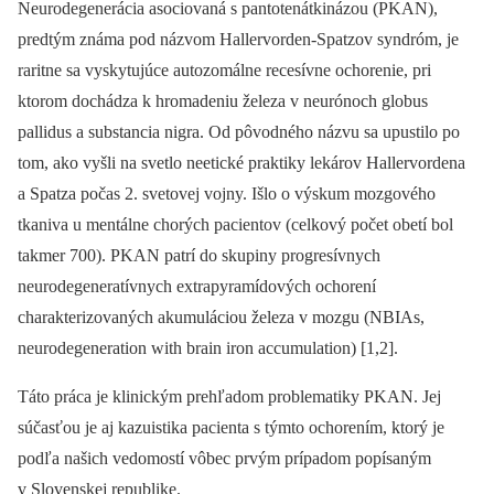
Neurodegenerácia asociovaná s pantotenátkinázou (PKAN),
predtým známa pod názvom Hallervorden-Spatzov syndróm, je
raritne sa vyskytujúce autozomálne recesívne ochorenie, pri
ktorom dochádza k hromadeniu železa v neurónoch globus
pallidus a substancia nigra. Od pôvodného názvu sa upustilo po
tom, ako vyšli na svetlo neetické praktiky lekárov Hallervordena
a Spatza počas 2. svetovej vojny. Išlo o výskum mozgového
tkaniva u mentálne chorých pacientov (celkový počet obetí bol
takmer 700). PKAN patrí do skupiny progresívnych
neurodegeneratívnych extrapyramídových ochorení
charakterizovaných akumuláciou železa v mozgu (NBIAs,
neurodegeneration with brain iron accumulation) [1,2].
Táto práca je klinickým prehľadom problematiky PKAN. Jej
súčasťou je aj kazuistika pacienta s týmto ochorením, ktorý je
podľa našich vedomostí vôbec prvým prípadom popísaným
v Slovenskej republike.