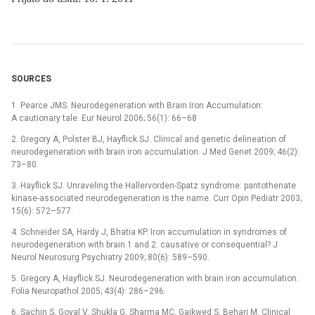
SOURCES
1. Pearce JMS. Neurodegeneration with Brain Iron Accumulation:
A cautionary tale. Eur Neurol 2006; 56(1): 66–68
2. Gregory A, Polster BJ, Hayflick SJ. Clinical and genetic delineation of
neurodegeneration with brain iron accumulation. J Med Genet 2009; 46(2):
73–80.
3. Hayflick SJ. Unraveling the Hallervorden-Spatz syndrome: pantothenate
kinase-associated neurodegeneration is the name. Curr Opin Pediatr 2003;
15(6): 572–577.
4. Schneider SA, Hardy J, Bhatia KP. Iron accumulation in syndromes of
neurodegeneration with brain 1 and 2: causative or consequential? J
Neurol Neurosurg Psychiatry 2009; 80(6): 589–590.
5. Gregory A, Hayflick SJ. Neurodegeneration with brain iron accumulation.
Folia Neuropathol 2005; 43(4): 286–296.
6. Sachin S, Goyal V, Shukla G, Sharma MC, Gaikwed S, Behari M. Clinical