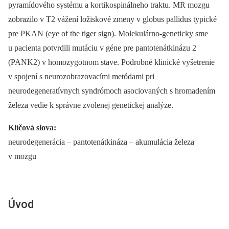
pyramídového systému a kortikospinálneho traktu. MR mozgu
zobrazilo v T2 vážení ložiskové zmeny v globus pallidus typické
pre PKAN (eye of the tiger sign). Molekulárno-geneticky sme
u pacienta potvrdili mutáciu v géne pre pantotenátkinázu 2
(PANK2) v homozygotnom stave. Podrobné klinické vyšetrenie
v spojení s neurozobrazovacími metódami pri
neurodegeneratívnych syndrómoch asociovaných s hromadením
železa vedie k správne zvolenej genetickej analýze.
Klíčová slova:
neurodegenerácia –⁠ pantotenátkináza –⁠ akumulácia železa
v mozgu
Úvod