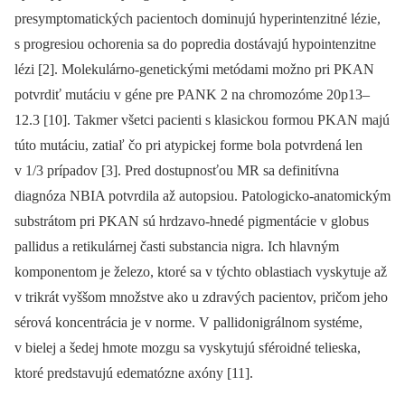
presymptomatických pacientoch dominujú hyperintenzitné lézie,
s progresiou ochorenia sa do popredia dostávajú hypointenzitne
lézi [2]. Molekulárno-genetickými metódami možno pri PKAN
potvrdiť mutáciu v géne pre PANK 2 na chromozóme 20p13–
12.3 [10]. Takmer všetci pacienti s klasickou formou PKAN majú
túto mutáciu, zatiaľ čo pri atypickej forme bola potvrdená len
v 1/3 prípadov [3]. Pred dostupnosťou MR sa definitívna
diagnóza NBIA potvrdila až autopsiou. Patologicko-anatomickým
substrátom pri PKAN sú hrdzavo-hnedé pigmentácie v globus
pallidus a retikulárnej časti substancia nigra. Ich hlavným
komponentom je železo, ktoré sa v týchto oblastiach vyskytuje až
v trikrát vyššom množstve ako u zdravých pacientov, pričom jeho
sérová koncentrácia je v norme. V pallidonigrálnom systéme,
v bielej a šedej hmote mozgu sa vyskytujú sféroidné telieska,
ktoré predstavujú edematózne axóny [11].