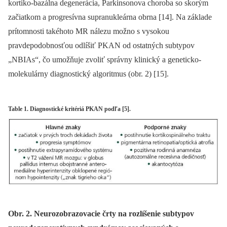
kortiko-bazálna degenerácia, Parkinsonova choroba so skorým
začiatkom a progresívna supranukleárna obrna [14]. Na základe
prítomnosti takéhoto MR nálezu možno s vysokou
pravdepodobnosťou odlíšiť PKAN od ostatných subtypov
„NBIAs“, čo umožňuje zvoliť správny klinický a geneticko-
molekulárny diagnostický algoritmus (obr. 2) [15].
Table 1. Diagnostické kritériá PKAN podľa [5].
Obr. 2. Neurozobrazovacie črty na rozlíšenie subtypov