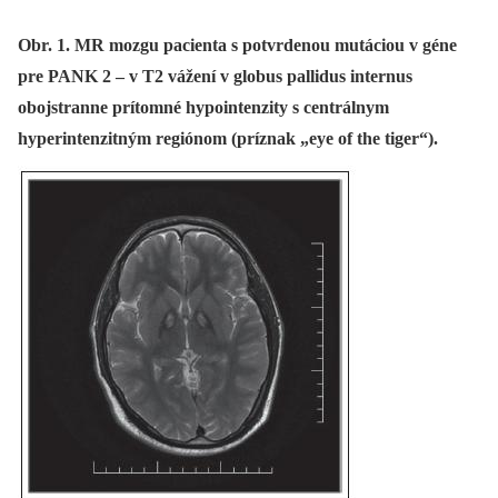
Obr. 1. MR mozgu pacienta s potvrdenou mutáciou v géne
pre PANK 2 – v T2 vážení v globus pallidus internus
obojstranne prítomné hypointenzity s centrálnym
hyperintenzitným regiónom (príznak „eye of the tiger“).