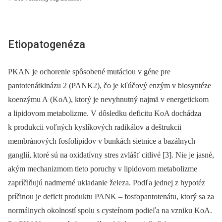
Etiopatogenéza
PKAN je ochorenie spôsobené mutáciou v géne pre
pantotenátkinázu 2 (PANK2), čo je kľúčový enzým v biosyntéze
koenzýmu A (KoA), ktorý je nevyhnutný najmä v energetickom
a lipidovom metabolizme. V dôsledku deficitu KoA dochádza
k produkcii voľných kyslíkových radikálov a deštrukcii
membránových fosfolipidov v bunkách sietnice a bazálnych
ganglií, ktoré sú na oxidatívny stres zvlášť citlivé [3]. Nie je jasné,
akým mechanizmom tieto poruchy v lipidovom metabolizme
zapríčiňujú nadmerné ukladanie železa. Podľa jednej z hypotéz
príčinou je deficit produktu PANK –⁠ fosfopantotenátu, ktorý sa za
normálnych okolností spolu s cysteínom podieľa na vzniku KoA.