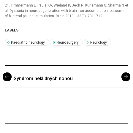
21. Timmermann L, Pauls KA, Wieland K, Jech R, Kurlemann G, Sharma N et
al. Dystonia in neurodegeneration with brain iron accumulation: outcome
of bilateral pallidal stimulation. Brain 2010; 133(3): 701–712.
LABELS
Paediatric neurology
Neurosurgery
Neurology
Syndrom neklidných nohou