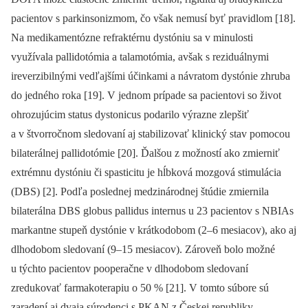
pacientov s parkinsonizmom, čo však nemusí byť pravidlom [18].
Na medikamentózne refraktérnu dystóniu sa v minulosti
využívala pallidotómia a talamotómia, avšak s reziduálnymi
ireverzibilnými vedľajšími účinkami a návratom dystónie zhruba
do jedného roka [19]. V jednom prípade sa pacientovi so život
ohrozujúcim status dystonicus podarilo výrazne zlepšiť
a v štvorročnom sledovaní aj stabilizovať klinický stav pomocou
bilaterálnej pallidotómie [20]. Ďalšou z možností ako zmierniť
extrémnu dystóniu či spasticitu je hĺbková mozgová stimulácia
(DBS) [2]. Podľa poslednej medzinárodnej štúdie zmiernila
bilaterálna DBS globus pallidus internus u 23 pacientov s NBIAs
markantne stupeň dystónie v krátkodobom (2–6 mesiacov), ako aj
dlhodobom sledovaní (9–15 me­siacov). Zároveň bolo možné
u týchto pacientov pooperačne v dlhodobom sledovaní
zredukovať farmakoterapiu o 50 % [21]. V tomto súbore sú
zaradení aj dvaja súrodenci s PKAN z Českej republiky.