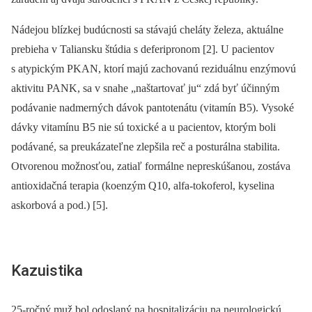
Nádejou blízkej budúcnosti sa stávajú cheláty železa, aktuálne
prebieha v Talian­sku štúdia s deferipronom [2]. U pacientov
s atypickým PKAN, ktorí majú zachovanú reziduálnu enzýmovú
aktivitu PANK, sa v snahe „naštartovať ju“ zdá byť účinným
podávanie nadmerných dávok pantotenátu (vitamín B5). Vysoké
dávky vitamínu B5 nie sú toxické a u pa­cientov, ktorým boli
podávané, sa preukázateľne zlepšila reč a posturálna stabilita.
Otvorenou možnosťou, zatiaľ formálne nepreskúšanou, zostáva
antioxidačná terapia (koenzým Q10, alfa-tokoferol, kyselina
askorbová a pod.) [5].
Kazuistika
25-ročný muž bol odoslaný na hospitalizáciu na neurologickú