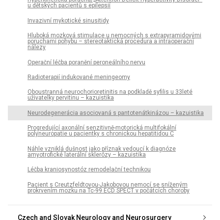
u dětských pacientů s epilepsií
Invazivní mykotické sinusitidy
Hluboká mozková stimulace u nemocných s extrapyramidovými
poruchami pohybu – stereotaktická procedura a intraoperační
nálezy
Operační léčba poranění peroneálního nervu
Radioterapií indukované meningeomy
Oboustranná neurochorioretinitis na podkladě syfilis u 33leté
uživatelky pervitinu – kazuistika
Neurodegenerácia asociovaná s pantotenátkinázou – kazuistika
Progredující axonální senzitivně-motorická multifokální
polyneuropatie u pacientky s chronickou hepatitidou C
Náhle vzniklá dušnost jako příznak vedoucí k diagnóze
amyotrofické laterální sklerózy – kazuistika
Léčba kraniosynostóz remodelační technikou
Pacient s Creutzfeldtovou-Jakobovou nemocí se sníženým
prokrvením mozku na Tc-99 ECD SPECT v počátcích choroby
Czech and Slovak Neurology and Neurosurgery