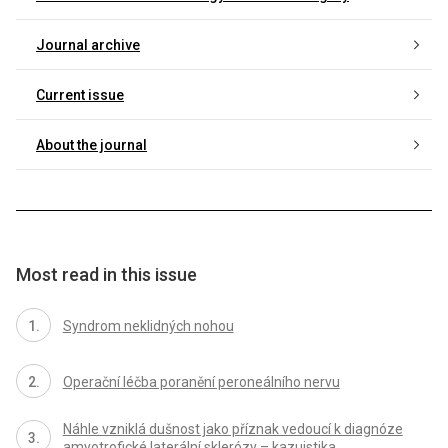
Journal archive
Current issue
About the journal
Most read in this issue
Syndrom neklidných nohou
Operační léčba poranění peroneálního nervu
Náhle vzniklá dušnost jako příznak vedoucí k diagnóze
amyotrofické laterální sklerózy – kazuistika