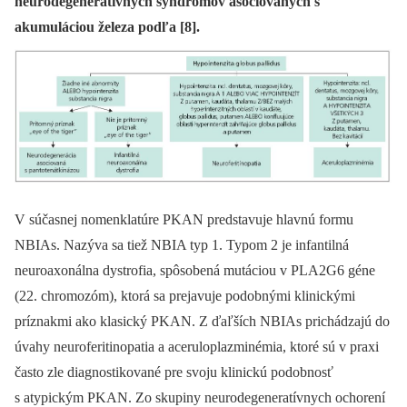
neurodegeneratívnych syndrómov asociovaných s
akumuláciou železa podľa [8].
V súčasnej nomenklatúre PKAN predstavuje hlavnú formu
NBIAs. Nazýva sa tiež NBIA typ 1. Typom 2 je infantilná
neuroaxonálna dystrofia, spôsobená mutáciou v PLA2G6 géne
(22. chromozóm), ktorá sa prejavuje podobnými klinickými
príznakmi ako klasický PKAN. Z ďaľších NBIAs prichádzajú do
úvahy neuroferitinopatia a aceruloplazminémia, ktoré sú v praxi
často zle diagnostikované pre svoju klinickú podobnosť
s atypickým PKAN. Zo skupiny neurodegeneratívnych ochorení