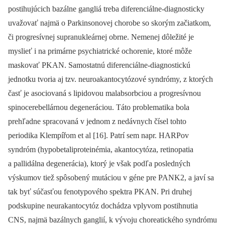
postihujúcich bazálne gangliá treba diferenciálne-diagnosticky
uvažovať najmä o Parkinsonovej chorobe so skorým začiatkom,
či progresívnej supranukleárnej obrne. Nemenej dôležité je
myslieť i na primárne psychiatrické ochorenie, ktoré môže
maskovať PKAN. Samostatnú diferenciálne-diagnostickú
jednotku tvoria aj tzv. neuroakantocytózové syndrómy, z ktorých
časť je asociovaná s lipidovou malabsorbciou a progresívnou
spinocerebellárnou degeneráciou. Táto problematika bola
prehľadne spracovaná v jednom z nedávnych čísel tohto
periodika Klempířom et al [16]. Patrí sem napr. HARPov
syndróm (hypobetaliproteinémia, akantocytóza, retinopatia
a pallidálna degenerácia), ktorý je však podľa posledných
výskumov tiež spôsobený mutáciou v géne pre PANK2, a javí sa
tak byť súčasťou fenotypového spektra PKAN. Pri druhej
podskupine neurakantocytóz dochádza vplyvom postihnutia
CNS, najmä bazálnych ganglií, k vývoju choreatického syndrómu