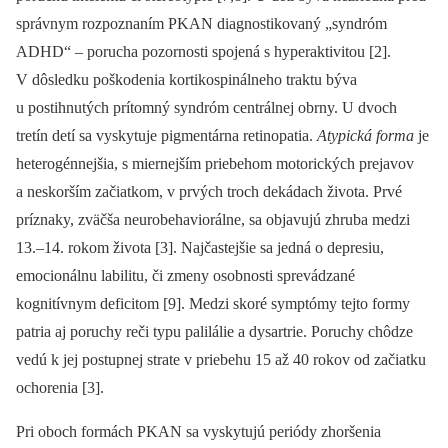
správnym rozpoznaním PKAN diagnostikovaný „syndróm
ADHD“ –⁠ porucha pozornosti spojená s hyperaktivitou [2].
V dôsledku poškodenia kortikospinálneho traktu býva
u postihnutých prítomný syndróm centrálnej obrny. U dvoch
tretín detí sa vyskytuje pigmentárna retinopatia.
Atypická forma
je
heterogénnejšia, s miernejším priebehom motorických prejavov
a neskorším začiatkom, v prvých troch dekádach života. Prvé
príznaky, zväčša neuro­behaviorálne, sa objavujú zhruba medzi
13.–14. rokom života [3]. Najčastejšie sa jedná o depresiu,
emocionálnu labilitu, či zmeny osobnosti sprevádzané
kognitívnym deficitom [9]. Medzi skoré symptómy tejto formy
patria aj poruchy reči typu palilálie a dysartrie. Poruchy chôdze
vedú k jej postupnej strate v priebehu ­15 až 40 rokov od začiatku
ochorenia [3].
Pri oboch formách PKAN sa vyskytujú periódy zhoršenia