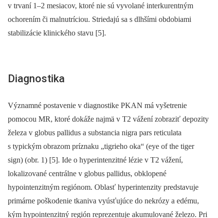
v trvaní 1–2 mesiacov, ktoré nie sú vyvolané interkurentným
ochorením či malnutríciou. Striedajú sa s dlhšími obdobiami
stabilizácie klinického stavu [5].
Diagnostika
Významné postavenie v diagnostike PKAN má vyšetrenie
pomocou MR, ktoré dokáže najmä v T2 vážení zobraziť depozity
železa v globus pallidus a substancia nigra pars reticulata
s typickým obrazom príznaku „tigrieho oka“ (eye of the tiger
sign) (obr. 1) [5]. Ide o hyperintenzitné lézie v T2 vážení,
lokalizované centrálne v globus pallidus, obklopené
hypointenzitným regiónom. Oblasť hyperintenzity predstavuje
primárne poškodenie tkaniva vyúsťujúce do nekrózy a edému,
kým hypointenzitný región reprezentuje akumulované železo. Pri