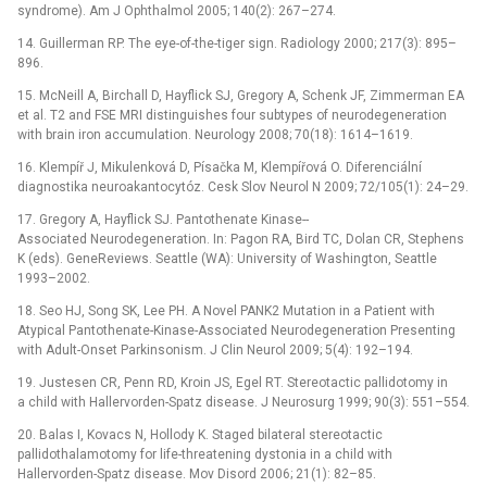
syndrome). Am J Ophthalmol 2005; 140(2): 267–274.
14. Guillerman RP. The eye-of-the-tiger sign. Radiology 2000; 217(3): 895–
896.
15. McNeill A, Birchall D, Hayflick SJ, Gregory A, Schenk JF, Zimmerman EA
et al. T2 and FSE MRI distinguishes four subtypes of neurodegeneration
with brain iron accumulation. Neurology 2008; 70(18): 1614–1619.
16. Klempíř J, Mikulenková D, Písačka M, Klempířová O. Diferenciální
diagnostika neuroakantocytóz. Cesk Slov Neurol N 2009; 72/105(1): 24–29.
17. Gregory A, Hayflick SJ. Pantothenate Kinase-­
Associated Neurodegeneration. In: Pagon RA, Bird TC, Dolan CR, Stephens
K (eds). GeneReviews. Seattle (WA): University of Washington, Seattle
1993–2002.
18. Seo HJ, Song SK, Lee PH. A Novel PANK2 Mutation in a Patient with
Atypical Pantothenate-Kinase-Associated Neurodegeneration Presenting
with Adult-Onset Parkinsonism. J Clin Neurol 2009; 5(4): 192–194.
19. Justesen CR, Penn RD, Kroin JS, Egel RT. Stereotactic pallidotomy in
a child with Hallervorden-Spatz disease. J Neurosurg 1999; 90(3): 551–554.
20. Balas I, Kovacs N, Hollody K. Staged bilateral stereotactic
pallidothalamotomy for life-threatening dystonia in a child with
Hallervorden-Spatz disease. Mov Disord 2006; 21(1): 82–85.