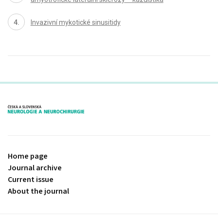
Invazivní mykotické sinusitidy
proLékaře.cz
Home page
Journal archive
Current issue
About the journal