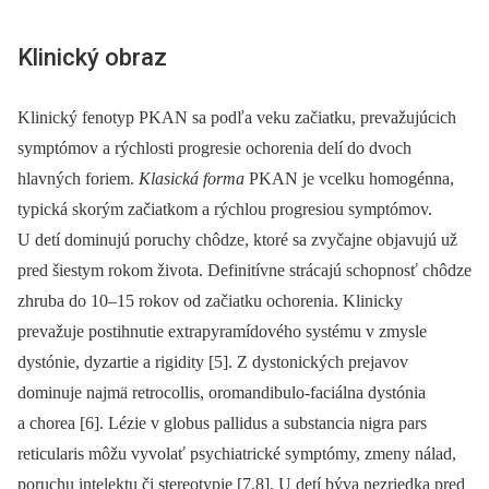
Klinický obraz
Klinický fenotyp PKAN sa podľa veku začiatku, prevažujúcich
symptómov a rýchlosti progresie ochorenia delí do dvoch
hlavných foriem.
Klasická forma
PKAN je vcelku homogénna,
typická skorým začiat­kom a rýchlou progresiou symptómov.
U detí dominujú poruchy chôdze, ktoré sa zvyčajne objavujú už
pred šiestym rokom života. Definitívne strácajú schopnosť chôdze
zhruba do 10–15 rokov od začiatku ochorenia. Klinicky
prevažuje postihnutie extrapyramídového systému v zmysle
dystónie, dyzartie a rigidity [5]. Z dystonických prejavov
dominuje najmä retrocollis, oromandibulo-faciálna dystónia
a chorea [6]. Lézie v globus pallidus a substancia nigra pars
reticularis môžu vyvolať psychiatrické symptómy, zmeny nálad,
poruchu intelektu či stereotypie [7,8]. U detí býva nezriedka pred