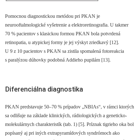
Pomocnou diagnostickou metódou pri PKAN je
neurooftalmologické vyšetrenie a elektroretinografia. U takmer
70 % pacientov s klasickou formou PKAN bola potvrdená
retinopatia, u atypickej formy je jej výskyt zriedkavý [12].
U 9 z 10 pa­cientov s PKAN sa zistila spomalená fotoreakcia
s paralýzou dúhovky podobná Addieho pupilám [13].
Diferenciálna diagnostika
PKAN predstavuje 50–70 % prípadov „NBIAs“, v rámci ktorých
sa odlišuje na základe klinických, rádiologických a geneticko-
molekulárnych charakteristík (tab. 1) [5]. Príznak tigrieho oka bol
popísaný aj pri iných extrapyramídových syndrómoch ako