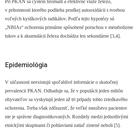
Pri PKAN sa cysteín hromadí a efektívne viaže železo,
v prítomnosti ktorého podlieha prudkej autooxidácii s tvorbou
voľných kyslíkových radikálov. Podľa tejto hypotézy sú
„NBIAs“ ochorenia primárne spôsobené poruchou v metabolizme
tukov a k akumulácii železa dochádza len sekundárne [3,4].
Epidemiológia
V súčasnosti neexistujú spoľahlivé informácie o skutočnej
prevalencii PKAN. Odhaduje sa, že v populácii jeden milión
obyvateľov sa vyskytujú jeden až tri prípady tohto zriedkavého
ochorenia. Treba však zdôrazniť, že veľké množstvo pa­cientov
nie je správne diagnostikovaných. Rozdiely medzi jednotlivými
etnickými skupinami či pohlaviami zatiaľ zistené neboli [5].