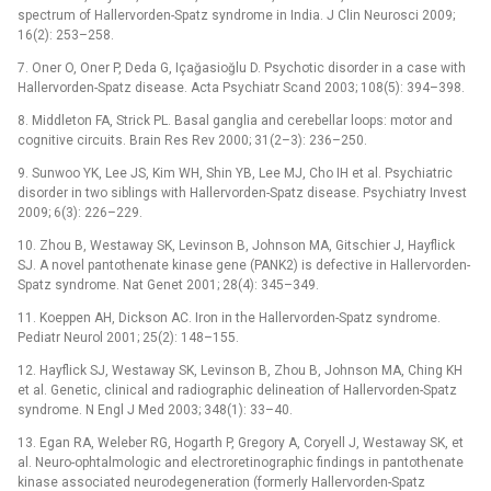
spectrum of Hallervorden-Spatz syndrome in India. J Clin Neurosci 2009;
16(2): 253–258.
7. Oner O, Oner P, Deda G, Içağasioğlu D. Psychotic disorder in a case with
Hallervorden-Spatz disease. Acta Psychiatr Scand 2003; 108(5): 394–398.
8. Middleton FA, Strick PL. Basal ganglia and cerebellar loops: motor and
cognitive circuits. Brain Res Rev 2000; 31(2–3): 236–250.
9. Sunwoo YK, Lee JS, Kim WH, Shin YB, Lee MJ, ­Cho IH et al. Psychiatric
disorder in two siblings with Hallervorden-Spatz disease. Psychiatry Invest
2009; 6(3): 226–229.
10. Zhou B, Westaway SK, Levinson B, Johnson MA, Gitschier J, Hayflick
SJ. A novel pantothenate kinase gene (PANK2) is defective in Hallervorden-
Spatz syndrome. Nat Genet 2001; 28(4): 345–349.
11. Koeppen AH, Dickson AC. Iron in the Hallervorden-Spatz syndrome.
Pediatr Neurol 2001; 25(2): 148–155.
12. Hayflick SJ, Westaway SK, Levinson B, Zhou B, Johnson MA, Ching KH
et al. Genetic, clinical and radiographic delineation of Hallervorden-Spatz
syndrome. N Engl J Med 2003; 348(1): 33–40.
13. Egan RA, Weleber RG, Hogarth P, Gregory A, Coryell J, Westaway SK, et
al. Neuro-ophtalmologic and electroretinographic findings in pantothenate
kinase associated neurodegeneration (formerly Hallervorden-Spatz