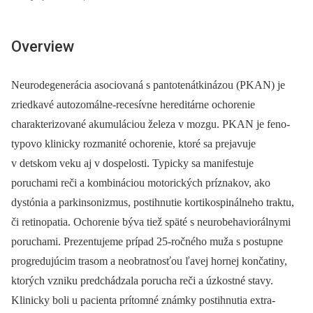
Overview
Neurodegenerácia asociovaná s pantotenátkinázou (PKAN) je
zriedkavé autozomálne-recesívne hereditárne ochorenie
charakterizované akumuláciou železa v mozgu. PKAN je feno­
typovo klinicky rozmanité ochorenie, ktoré sa prejavuje
v detskom veku aj v dospelosti. Typicky sa manifestuje
poruchami reči a kombináciou motorických príznakov, ako
dystónia a parkinsonizmus, postihnutie kortikospinálneho traktu,
či retinopatia. Ochorenie býva tiež späté s neurobehaviorálnymi
poruchami. Prezentujeme prípad 25-ročného muža s postupne
progredujúcim trasom a neobratnosťou ľavej hornej končatiny,
ktorých vzniku predchádzala porucha reči a úzkostné stavy.
Klinicky boli u pacienta prítomné známky postihnutia extra­