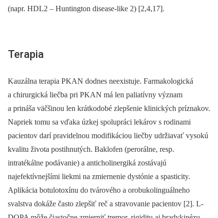
(napr. HDL2 –⁠ Huntington disease-like 2) [2,4,17].
Terapia
Kauzálna terapia PKAN dodnes neexistuje. Farmakologická
a chirurgická liečba pri PKAN má len paliatívny význam
a prináša väčšinou len krátkodobé zlepšenie klinických príznakov.
Napriek tomu sa vďaka úzkej spolupráci lekárov s rodinami
pacientov darí pravidelnou modifikáciou liečby udržiavať vysokú
kvalitu života postihnutých. Baklofen (perorálne, resp.
intratékálne podávanie) a anticholinergiká zostávajú
najefektívnejšími liekmi na zmiernenie dystónie a spasticity.
Aplikácia botulotoxínu do tvárového a orobukolinguálneho
svalstva dokáže často zlepšiť reč a stravovanie pacientov [2]. L-
DOPA môže čiastočne zmierniť tremor, rigiditu aj bradykinézu