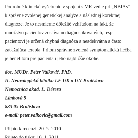
Podrobné klinické vyšetrenie v spojení s MR vedie pri „NBIAs“
k správne zvolenej genetickej analýze a následnej korektnej
diagnóze. Je to nesmierne dôležité vzhľadom na fakt, že
množstvo pacientov zostáva nediagnostikovaných, resp.
pacientovi je určená chybná diagnóza a neadekvátna a často
zaťažujúca terapia. Pritom správne zvolená symptomatická liečba
je benefitom pre pacienta i jeho naj­bližšie okolie.
doc. MUDr. Peter Valkovič, PhD.
II. Neurologická klinika LF UK a UN Bratislava
Nemocnica akad. L. Dérera
Limbová 5
833 05 Bratislava
e-mail: peter.valkovic@gmail.com
Přijato k recenzi: 20. 5. 2010
Přijato do tisku: 10. 1. 2011