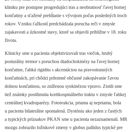
kliniku pre postupne progredujúci tras a neobratnosť ľavej hornej
končatiny a sťažené prehĺtanie s vývojom počas posledných troch
rokov. Vzniku ťažkostí predchádzala porucha reči v zmysle
zajakavosti a úzkostné stavy, ktoré sa objavili približne v 18. roku
života.
Klinicky sme u pacienta objektivizovali tras viečok, hrubý
posturálny tremor s poruchou diadochokinézy na ľavej hornej
končatine, ľahkú rigiditu s akcentáciou na pravostranných
končatinách, pri chôdzi prítomné občasné zakopávanie ľavou
dolnou končatinou, so zníženou synkinézou vpravo. Zistili sme
tiež známky postihnutia kortikospinálneho traktu v zmysle ľahkej
centrálnej kvadru­parézy. Fotoreakcia, priama aj ne­priama, bola
u pacienta bilaterálne spomalená. Dystóniu ako jeden z častých
a typických príznakov PKAN sme u pacienta nezaznamenali. MR
mozgu zobrazilo ložiskové zmeny v globus pallidus typické pre