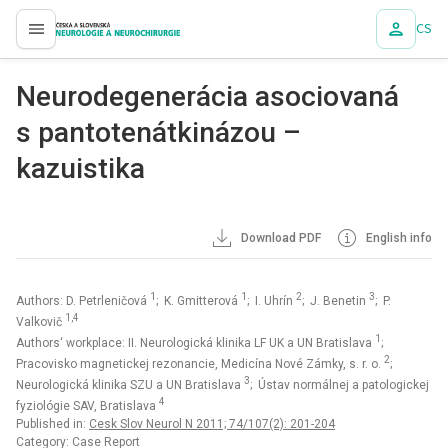
CS
proLékaře.cz
Neurodegenerácia asociovaná
s pantotenátkinázou –
kazuistika
Download PDF
English info
1
1
2
3
Authors: D. Petrleničová
; K. Gmitterová
; I. Uhrín
; J. Benetin
; P.
1,4
Valkovič
1
Authors‘ workplace: II. Neurologická klinika LF UK a UN Bratislava
;
2
Pracovisko magnetickej rezonancie, Medicína Nové Zámky, s. r. o.
;
3
Neurologická klinika SZU a UN Bratislava
; Ústav normálnej a patologickej
4
fyziológie SAV, Bratislava
Published in:
Cesk Slov Neurol N 2011; 74/107(2): 201-204
Category: Case Report