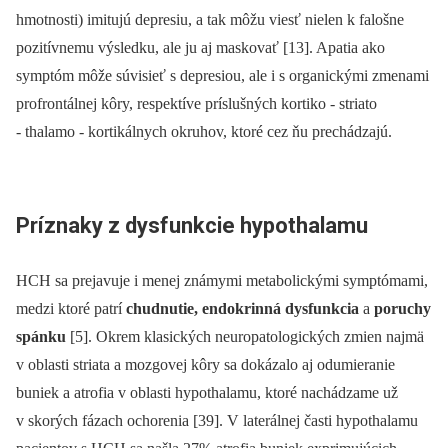
hmotnosti) imitujú depresiu, a tak môžu viesť nielen k falošne
pozitívnemu výsledku, ale ju aj maskovať [13]. Apatia ako
symptóm môže súvisieť s depresiou, ale i s organickými zmenami
profrontálnej kôry, respektíve príslušných kortiko ‑⁠ striato
‑⁠ thalamo ‑⁠ kortikálnych okruhov, ktoré cez ňu prechádzajú.
Príznaky z dysfunkcie hypothalamu
HCH sa prejavuje i menej známymi metabolickými symptómami,
medzi ktoré patrí
chudnutie, endokrinná dysfunkcia
a
poruchy
spánku
[5]. Okrem klasických neuropatologických zmien najmä
v oblasti striata a mozgovej kôry sa dokázalo aj odumieranie
buniek a atrofia v oblasti hypothalamu, ktoré nachádzame už
v skorých fázach ochorenia [39]. V laterálnej časti hypothalamu