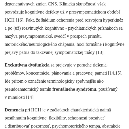
degeneratívnych zmien CNS. Klinická skutočnosť však
potvrdzuje kognitívne defekty už v presymptomatickom období
HCH [16]. Fakt, že štádium ochorenia pred rozvojom hyperkinéz
a po (už) rozvinutých kognitívno ‑⁠ psychiatrických príznakoch sa
nazýva presymptomatické, svedčí v prospech primátu
motorického/ neurologického chápania, hoci formálne i kognitívne
prejavy patria do takzvanej symptomatickej triády [13].
Exekutívna dysfunkcia
sa prejavuje v poruche riešenia
problémov, koncentrácie, plánovania a pracovnej pamäti [14,15].
Ide pritom o označenie terminologicky správnejšie ako
pseudoanatomický termín
frontálneho syndrómu
, používaný
v minulosti [14].
Demencia
pri HCH je v začiatkoch charakteristická najmä
postihnutím kognitívnej flexibility, schopnosti presúvať
a distribuovať pozornosť, psychomotorického tempa, abstrakcie,