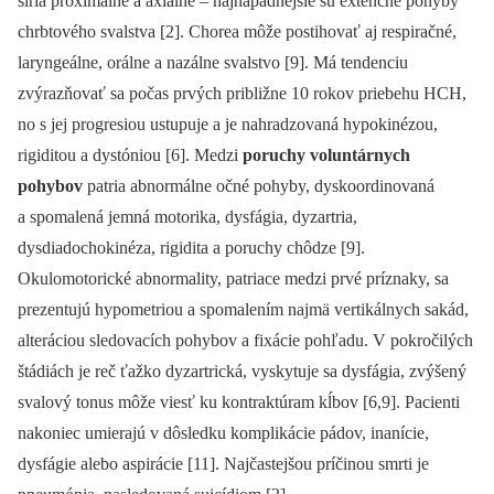
šíria proximálne a axiálne –⁠ najnápadnejšie sú extenčné pohyby
chrbtového svalstva [2]. Chorea môže postihovať aj respiračné,
laryngeálne, orálne a nazálne svalstvo [9]. Má tendenciu
zvýrazňovať sa počas prvých približne 10 rokov priebehu HCH,
no s jej progresiou ustupuje a je nahradzovaná hypokinézou,
rigiditou a dystóniou [6]. Medzi
poruchy voluntárnych
pohybov
patria abnormálne očné pohyby, dyskoordinovaná
a spomalená jemná motorika, dysfágia, dyzartria,
dysdiadochokinéza, rigidita a poruchy chôdze [9].
Okulomotorické abnormality, patriace medzi prvé príznaky, sa
prezentujú hypometriou a spomalením najmä vertikálnych sakád,
alteráciou sledovacích pohybov a fixácie pohľadu. V pokročilých
štádiách je reč ťažko dyzartrická, vyskytuje sa dysfágia, zvýšený
svalový tonus môže viesť ku kontraktúram kĺbov [6,9]. Pacienti
nakoniec umierajú v dôsledku komplikácie pádov, inanície,
dysfágie alebo aspirácie [11]. Najčastejšou príčinou smrti je