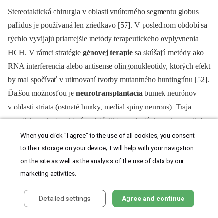
Stereotaktická chirurgia v oblasti vnútorného segmentu globus
pallidus je po­užívaná len zriedkavo [57]. V poslednom období sa
rýchlo vyvíjajú priamejšie metódy terapeutického ovplyvnenia
HCH. V rámci stratégie
génovej terapie
sa skúšajú metódy ako
RNA interferencia alebo antisense olingonukleotidy, ktorých efekt
by mal spočívať v utlmovaní tvorby mutantného huntingtínu [52].
Ďalšou možnosťou je
neurotransplantácia
buniek neurónov
v oblasti striata (ostnaté bunky, medial spiny neurons). Traja
z piatich pacientov, ktorí podstúpili transplantáciu, vykazovali do
dvoch rokov po nej stabilizáciu alebo dokonca zlepšenie
When you click "I agree" to the use of all cookies, you consent
v motorickej ako aj kognitívnej sfére, avšak tento efekt nebol
to their storage on your device; it will help with your navigation
trvalý –⁠ odoznel 4 až 6 rokov po transplantácii [58].
on the site as well as the analysis of the use of data by our
marketing activities.
Symptomatická liečba HCH má svoje mantinely v jej dočasnosti,
ako aj účinnosti, preto potreba kauzálnej terapie z hľadiska
Detailed settings
Agree and continue
perspektívy pacienta s týmto ochorením je najdôležitejším cieľom
výskumu. Prechod z poznatkov výskumu animálnych modelov