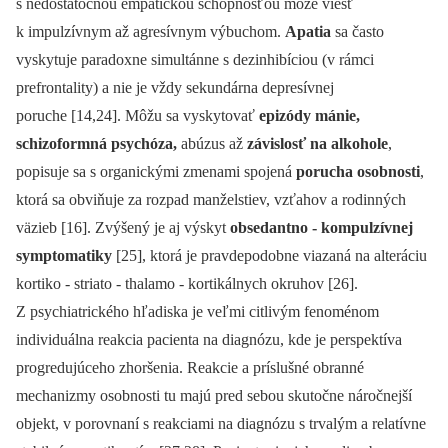
s nedostatočnou empatickou schopnosťou môže viesť
k impulzívnym až agresívnym výbuchom.
Apatia
sa často
vyskytuje paradoxne simultánne s dezinhibíciou (v rámci
prefrontality) a nie je vždy sekundárna depresívnej
poruche [14,24]. Môžu sa vyskytovať
epizódy mánie,
schizoformná psychóza,
abúzus až
závislosť na alkohole
,
popisuje sa s organickými zmenami spojená
porucha osobnosti
,
ktorá sa obviňuje za rozpad manželstiev, vzťahov a rodinných
väzieb [16]. Zvýšený je aj výskyt
obsedantno ‑⁠ kompulzívnej
symptomatiky
[25], ktorá je pravdepodobne viazaná na alteráciu
kortiko ‑⁠ striato ‑⁠ thalamo ‑⁠ kortikálnych okruhov [26].
Z psychiatrického hľadiska je veľmi citlivým fenoménom
individuálna reakcia pacienta na dia­gnózu, kde je perspektíva
progredujúceho zhoršenia. Reakcie a príslušné obranné
mechanizmy osobnosti tu majú pred sebou skutočne náročnejší
objekt, v porovnaní s reakciami na dia­gnózu s trvalým a relatívne