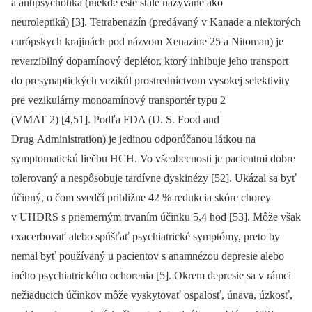
a antipsychotiká (niekde ešte stále nazývané ako
neuroleptiká) [3]. Tetrabenazín (predávaný v Kanade a niektorých
európskych krajinách pod názvom Xenazine 25 a Nitoman) je
reverzibilný dopamínový deplétor, ktorý inhibuje jeho transport
do presynaptických vezikúl prostredníctvom vysokej selektivity
pre vezikulárny monoamínový transportér typu 2
(VMAT 2) [4,51]. Podľa FDA (U. S. Food and
Drug Administration) je jedinou odporúčanou látkou na
symptomatickú liečbu HCH. Vo všeobecnosti je pacientmi dobre
tolerovaný a nespôsobuje tardívne dyskinézy [52]. Ukázal sa byť
účinný, o čom svedčí približne 42 % redukcia skóre chorey
v UHDRS s priemerným trvaním účinku 5,4 hod [53]. Môže však
exacerbovať alebo spúšťať psychiatrické symptómy, preto by
nemal byť používaný u pacientov s anamnézou depresie alebo
iného psychiatrického ochorenia [5]. Okrem depresie sa v rámci
nežiaducich účinkov môže vyskytovať ospalosť, únava, úzkosť,