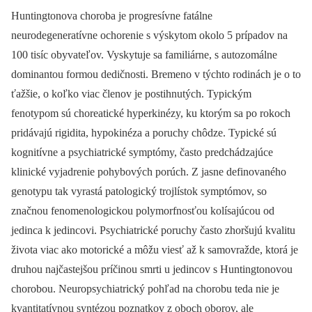
Huntingtonova choroba je progresívne fatálne
neurodegeneratívne ochorenie s výskytom okolo 5 prípadov na
100 tisíc obyvateľov. Vyskytuje sa familiárne, s autozomálne
dominantou formou dedičnosti. Bremeno v týchto rodinách je o to
ťažšie, o koľko viac členov je postihnutých. Typickým
fenotypom sú choreatické hyperkinézy, ku ktorým sa po rokoch
pridávajú rigidita, hypokinéza a poruchy chôdze. Typické sú
kognitívne a psychiatrické symptómy, často predchádzajúce
klinické vyjadrenie pohybových porúch. Z jasne definovaného
genotypu tak vyrastá patologický trojlístok symptómov, so
značnou fenomenologickou poly­morfnosťou kolísajúcou od
jedinca k jedincovi. Psychiatrické poruchy často zhoršujú kvalitu
života viac ako motorické a môžu viesť až k samovražde, ktorá je
druhou najčastejšou príčinou smrti u jedincov s Huntingtonovou
chorobou. Neuropsychiatrický pohľad na chorobu teda nie je
kvantitatívnou syntézou poznatkov z oboch oborov, ale