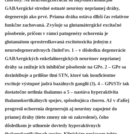
GABAergické stredné ostnaté neuróny nepriamej dráhy,
degenerujú ako prvé. Priama dráha ostáva dlhší čas relatívne
funkčne zachovaná. Zvyšuje sa glutamátergické excitačné
pôsobenie, pričom v rámci patogenézy ochorenia je
glutamátom sprostredkovaná excitotoxicita jedným z
neurodegeneratívnych činiteľov. 1 – v dôsledku degenerácie
GABAergických enkefalínergických neurónov nepriamej
dráhy sa znižuje ich inhibičné pôsobenie na GPe. 2 – GPe sa
dezinhibuje a prílišne tlmí STN, ktoré tak insuficientne
excituje výstupné jadrá bazálnych ganglií (3). 4 – GPi/STr tak
dostatočne netlmia thalamus a 5 – nastáva hyperaktivita
thalamokortikálnych spojov, spôsobujúca choreu. Až v ďalšej
progresii ochorenia degenerujú aj neuróny zapojené do
priamej dráhy (tieto zmeny nie sú zakreslené), čoho
dôsledkom je utlmenie dovtedy hyperaktívnych
thalamokortikálnych spojov. Klinickým prejavom tohto