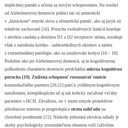
implicitnej pamäti a učenia sa novým schopnostiam. Na rozdiel
od Alzheimerovej demencie jedinci nie sú amnestickí
v „klasickom“ zmysle slova a sémantická pamäť, ako aj jazyk sú
relatívne zachované [16]. Porucha exekutívnych funkcií koreluje
s atrofiou caudata a denzitou D1 a D2 receptorov striata, rezultuje
však z narušenia kortiko ‑⁠ subkortikálnych okruhov a nielen
z extrastriatálnej patológie, ako sa usudzovalo kedysi [16 –⁠ 18].
Podobne ako pri Alzheimerovej demencii, aj tu kognitívnemu
poškodeniu charakteru demencie predchádza
mierna kognitívna
porucha [19]. Znížená schopnosť rozoznávať emócie
komunikačného partnera [20,21] patrí k zvláštnym kognitívnym
narušeniam, komplikujúcim už aj tak kriticky zaťažené vzťahy
pacientov s HCH. Závažnou, no v istom zmysle protektívne
pôsobiacou zmenou je progredujúca
strata náhľadu
na
chorobné postihnutie [15]. Niekedy prítomná elevácia nálady je
akoby psychologicky zrozumiteľnou obranou voči ťaživému