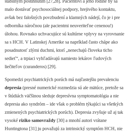
stabilným postihnutím [27,28]. Pacientovi a jeho rodine by sa
malo dostávať psychosociálnej podpory, hrejivého kontaktu,
avšak bez falošných povzbudení a klamných nádejí, čo je i pre
odborníka náročnou (ale pacientmi neuveriteľne cenenou!)
úlohou. Rovnako uchvacujúce sú kultúrne vplyvy na vyrovnanie
sa s HCH. V Latinskej Amerike sa napríklad často chápe ako
posadnutosť zlými duchmi, ktorí „nenechajú človeka ticho
sedieť“, a trpiaci vyhľadávajú namiesto lekárov ľudových
liečiteľov (curanderos) [29].
Spomedzi psychiatrických porúch má najčastejšiu prevalenciu
depresia
(presné numerické rozmedzia sú ale mätúce, pretože sa
v štúdiách väčšinou sleduje depresívna symptomatológia a nie
depresia ako syndróm –⁠ ide však o problém týkajúci sa všetkých
zmienených psychiatrických porúch). Depresia zvyšuje už aj tak
vysoké
riziko samovraždy
[30] a mnohí autori vrátane
Huntingtona [31] ju považujú za intrinsický symptóm HCH, nie