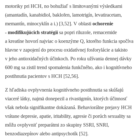
motoriky pri HCH, no bohužiaľ s limitovanými výsledkami
(amantadín, kanabidiol, baklofen, lamotrigín, levatiracetam,
memantín, minocyklín a i.) [3,52]. V oblasti
ochorenie
‑⁠ modifikujúcich stratégií
sa popri riluzole, remacemide
a kreatíne hovorí najviac o koenzýme Q, ktorého funkcia spočíva
hlavne v zapojení do procesu oxidatívnej fosforylácie a takisto
v jeho antioxidačných účinkoch. Po roku užívania dennej dávky
600 mg sa zistil trend spomalenia funkčného, ako i kognitívneho
postihnutia pacientov s HCH [52,56].
Z hľadiska ovplyvnenia kognitívneho postihnutia sa skúšajú
viaceré látky, najmä donepezil a rivastigmín, ktorých účinnosť
však nebola signifikantne dokázaná. Behaviorálne prejavy HCH
vrátane depresie, apatie, iritability, agresie či porúch sexuality sa
môžu ovplyvniť preparátmi zo skupiny SSRI, SNRI,
benzodiazepínov alebo antipsychotík [52].