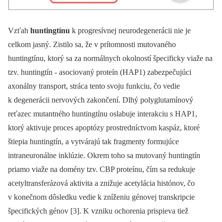
Vzťah
huntingtínu
k progresívnej neurodegenerácii nie je
celkom jasný. Zistilo sa, že v prítomnosti mutovaného
huntingtínu, ktorý sa za normálnych okolností špecificky viaže na
tzv. huntingtín ‑⁠ asociovaný proteín (HAP1) zabezpečujúci
axonálny transport, stráca tento svoju funkciu, čo vedie
k degenerácii nervových zakončení. Dlhý polyglutamínový
reťazec mutantného huntingtínu oslabuje interakciu s HAP1,
ktorý aktivuje proces apoptózy prostredníctvom kaspáz, ktoré
štiepia huntingtín, a vytvárajú tak fragmenty formujúce
intraneuronálne inklúzie. Okrem toho sa mutovaný huntingtín
priamo viaže na domény tzv. CBP proteínu, čím sa redukuje
acetyltransferázová aktivita a znižuje acetylácia histónov, čo
v konečnom dôsledku vedie k zníženiu génovej transkripcie
špecifických génov [3]. K vzniku ochorenia prispieva tiež