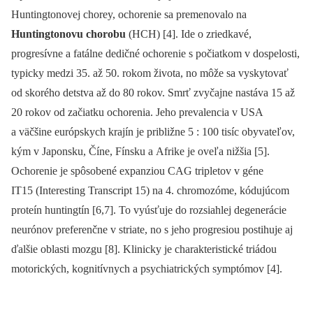
Huntingtonovej chorey, ochorenie sa premenovalo na
Huntingtonovu chorobu
(HCH) [4]. Ide o zriedkavé,
progresívne a fatálne dedičné ochorenie s počiatkom v dospelosti,
typicky medzi 35. až 50. rokom života, no môže sa vyskytovať
od skorého detstva až do 80 rokov. Smrť zvyčajne nastáva 15 až
20 rokov od začiatku ochorenia. Jeho prevalencia v USA
a väčšine európskych krajín je približne 5 : 100 tisíc obyvateľov,
kým v Japonsku, Číne, Fínsku a Afrike je oveľa nižšia [5].
Ochorenie je spôsobené expanziou CAG tripletov v géne
IT15 (Interesting Transcript 15) na 4. chromozóme, kódujúcom
proteín huntingtín [6,7]. To vyúsťuje do rozsiahlej degenerácie
neurónov preferenčne v striate, no s jeho progresiou postihuje aj
ďalšie oblasti mozgu [8]. Klinicky je charakteristické triádou
motorických, kognitívnych a psychiatrických symptómov [4].