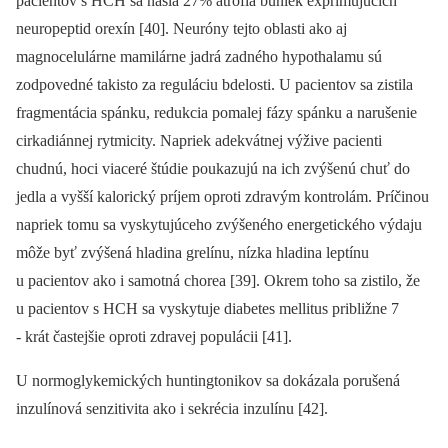
pacientov s HCH sa našla 27% atrofia buniek exprimujúcich
neuropeptid orexín [40]. Neuróny tejto oblasti ako aj
magnocelulárne mamilárne jadrá zadného hypothalamu sú
zodpovedné takisto za reguláciu bdelosti. U pacientov sa zistila
fragmentácia spánku, redukcia pomalej fázy spánku a narušenie
cirkadiánnej rytmicity. Napriek adekvátnej výžive pacienti
chudnú, hoci viaceré štúdie poukazujú na ich zvýšenú chuť do
jedla a vyšší kalorický príjem oproti zdravým kontrolám. Príčinou
napriek tomu sa vyskytujúceho zvýšeného energetického výdaju
môže byť zvýšená hladina grelínu, nízka hladina leptínu
u pacientov ako i samotná chorea [39]. Okrem toho sa zistilo, že
u pacientov s HCH sa vyskytuje diabetes mellitus približne 7
-⁠ krát častejšie oproti zdravej populácii [41].
U normoglykemických huntingtonikov sa dokázala porušená
inzulínová senzitivita ako i sekrécia inzulínu [42].