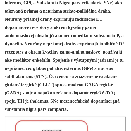
internus, GPi, a Substantia Nigra pars reticularis, SNr) ako
takzvaná priama a nepriama striato-pallidálna dráha.
Neuróny priamej dráhy exprimujú facilitačné D1
dopamínové receptory a okrem kyseliny gama-
aminomaslovej obsahujú ako neuromediátor substanciu P, a
dynorfín. Neuróny nepriamej dráhy exprimujú inhibičné D2
receptory a okrem kyseliny gama-aminomaslovej používajú
ako mediátor enkefalín. Spojenie s výstupnými jadrami je tu
nepriame, cez globus pallidus externus (GPe) a nucleus
subthalamicus (STN). Červenou sú znázornené excitačné
glutamátergické (GLUT) spoje, modrou GABAergické
(GABA) spoje a napokon zelenou dopamínergické (DA)
spoje. TH je thalamus, SNc mezencefalická dopamínergná
substantia nigra pars compacta.