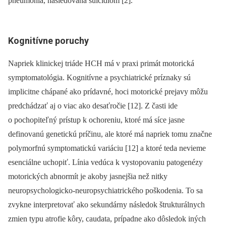
pneumónia, nasledovaná suicídiom [2].
Kognitívne poruchy
Napriek klinickej triáde HCH má v praxi primát motorická
symptomatológia. Kognitívne a psychiatrické príznaky sú
implicitne chápané ako prídavné, hoci motorické prejavy môžu
predchádzať aj o viac ako desaťročie [12]. Z časti ide
o pochopiteľný prístup k ochoreniu, ktoré má síce jasne
definovanú genetickú príčinu, ale ktoré má napriek tomu značne
polymorfnú symptomatickú variáciu [12] a ktoré teda nevieme
esenciálne uchopiť. Línia vedúca k vystopovaniu patogenézy
motorických abnormít je akoby jasnejšia než nitky
neuropsychologicko‑neuro­psychiatrického poškodenia. To sa
zvykne interpretovať ako sekundárny následok štrukturálnych
zmien typu atrofie kôry, caudata, prípadne ako dôsledok iných