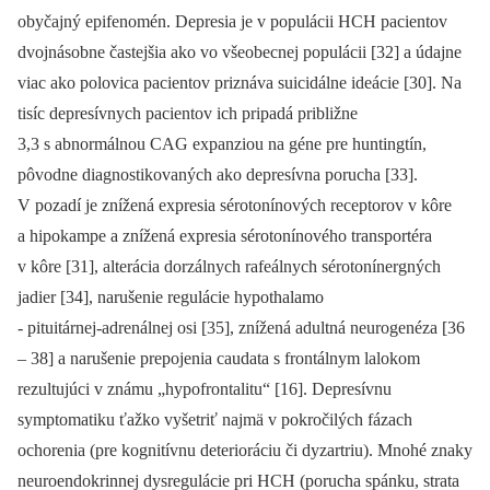
obyčajný epifenomén. Depresia je v populácii HCH pacientov
dvojnásobne častejšia ako vo všeobecnej populácii [32] a údajne
viac ako polovica pacientov priznáva suicidálne ideácie [30]. Na
tisíc depresívnych pacientov ich pripadá približne
3,3 s abnormálnou CAG expanziou na géne pre huntingtín,
pôvodne dia­gnostikovaných ako depresívna porucha [33].
V pozadí je znížená expresia sérotonínových receptorov v kôre
a hipokampe a znížená expresia sérotonínového transportéra
v kôre [31], alterácia dorzálnych rafeálnych sérotonínergných
jadier [34], narušenie regulácie hypothalamo
‑⁠ pituitárnej‑adrenálnej osi [35], znížená adultná neurogenéza [36
–⁠ 38] a narušenie prepojenia caudata s frontálnym lalokom
rezultujúci v známu „hypofrontalitu“ [16]. Depresívnu
symptomatiku ťažko vyšetriť najmä v pokročilých fázach
ochorenia (pre kognitívnu deterioráciu či dyzartriu). Mnohé znaky
neuroendokrinnej dysregulácie pri HCH (porucha spánku, strata