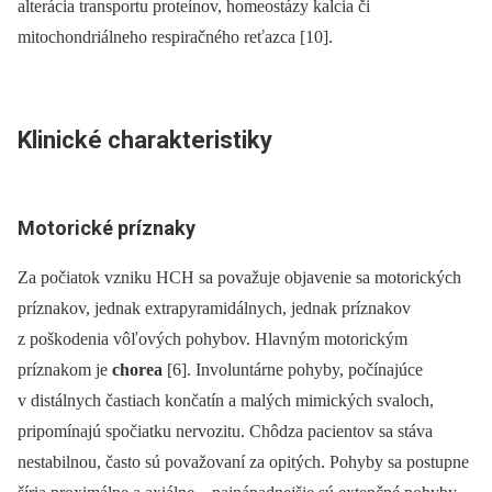
alterácia transportu proteínov, homeostázy kalcia či
mitochondriálneho respiračného reťazca [10].
Klinické charakteristiky
Motorické príznaky
Za počiatok vzniku HCH sa považuje objavenie sa motorických
príznakov, jednak extrapyramidálnych, jednak príznakov
z poškodenia vôľových pohybov. Hlavným motorickým
príznakom je
chorea
[6]. Involuntárne pohyby, počínajúce
v distálnych častiach končatín a malých mimických svaloch,
pripomínajú spočiatku nervozitu. Chôdza pacientov sa stáva
nestabilnou, často sú považovaní za opitých. Pohyby sa postupne