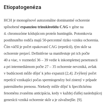
Etiopatogenéza
HCH je monogénové autozomálne dominantné ochorenie
spôsobené
expanziou trinukleotidu CAG
v géne na
4. chromozóme kódujúcom proteín huntingtín. Potomkovia
postihnutého rodiča majú 50-percentné riziko vzniku ochorenia.
Čím väčší je počet opakovaní CAG (repetícií), tým skôr sa
ochorenie prejaví. Definitívne sa manifestuje pri ich počte
40 a viac, v rozmedzí 36 –⁠ 39 vedie k inkompletnej penetrancii
a pri intermediárnom počte 27 –⁠ 35 ochorenie nevzniká, avšak
v budúcnosti môže dôjsť k jeho expanzii [2,4]. Zvýšený počet
repetícií vznikajúci počas spermiogenézy bol zistený v prípade
paternálneho prenosu. Niekedy môže dôjsť k špecifickému
fenoménu zvanému anticipácia, kedy v každej ďalšej nasledujúcej
generácii vzniká ochorenie skôr a je závažnejšie. [9].