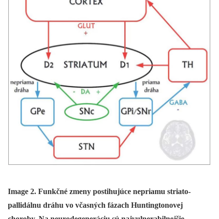
Image 2. Funkčné zmeny postihujúce nepriamu striato-
pallidálnu dráhu vo včasných fázach Huntingtonovej
choroby. Na neurodegeneráciu sú najvulnerabilnejšie