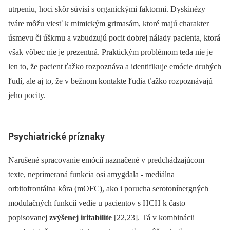
utrpeniu, hoci skôr súvisí s organickými faktormi. Dyskinézy
tváre môžu viesť k mimickým grimasám, ktoré majú charakter
úsmevu či úškrnu a vzbudzujú pocit dobrej nálady pacienta, ktorá
však vôbec nie je prezentná. Praktickým pro­blémom teda nie je
len to, že pacient ťažko rozpoznáva a identifikuje emócie druhých
ľudí, ale aj to, že v bežnom kontakte ľudia ťažko rozpoznávajú
jeho pocity.
Psychiatrické príznaky
Narušené spracovanie emócií naznačené v predchádzajúcom
texte, neprimeraná funkcia osi amygdala ‑⁠ mediálna
orbitofrontálna kôra (mOFC), ako i porucha serotonínergných
modulačných funkcií vedie u pacientov s HCH k často
popisovanej
zvýšenej iritabilite
[22,23]. Tá v kombinácii