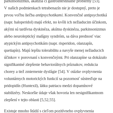
parkinsonizmus, akatízia či gastrointestinálne problémy [53].
V našich podmienkach tetrabenazín nie je dostupný, preto je
prvou voľbu liečba
antipsychotikami
. Konvenčné antipsychotiká
(napr. haloperidol) majú efekt, no kvôli ich nežiaducim účinkom,
akými sú tardívna dyskinéza, akútna dyskinéza, parkinsonizmus
alebo neuroleptický malígny syndróm, sa dáva prednosť viac
atypickým antipsychotikám (napr. risperidon, olanzapín,
quetiapín). Majú lepšiu tolerabilitu a navyše menej nežiaducich
účinkov v porovnaní s konvenčnými. Pri olanzapíne sa dokázalo
signifikantné zlepšenie behaviorálnych príznakov, redukcia
chorey a tiež zmiernenie dysfágie [54]. V otázke ovplyvnenia
voluntárnych motorických funkcií sa pozornosť sústreďuje na
pridopidín (Huntexil), látku patriacu medzi dopamínové
stabilizéry. Neskoršie údaje však hovoria len nesignifikantnom
zlepšení v tejto oblasti [5,52,55].
Existuje mnoho štúdií s cieľom pozitívneho ovplyvnenia