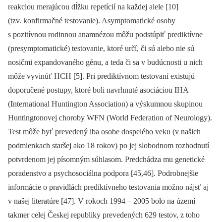
reakciou merajúcou dĺžku repetícií na každej alele [10]
(tzv. konfirmačné testovanie). Asymptomatické osoby
s pozitívnou rodinnou anamnézou môžu podstúpiť prediktívne
(presymptomatické) testovanie, ktoré určí, či sú alebo nie sú
nosičmi expandovaného génu, a teda či sa v budúcnosti u nich
môže vyvinúť HCH [5]. Pri prediktívnom testovaní existujú
doporučené postupy, ktoré boli navrhnuté asociáciou IHA
(International Huntington Association) a výskumnou skupinou
Huntingtonovej choroby WFN (World Federation of Neurology).
Test môže byť prevedený iba osobe dospelého veku (v našich
podmienkach staršej ako 18 rokov) po jej slobodnom rozhodnutí
potvrdenom jej písomným súhlasom. Predchádza mu genetické
poradenstvo a psychosociálna podpora [45,46]. Podrobnejšie
informácie o pravidlách prediktívneho testovania možno nájsť aj
v našej literatúre [47]. V rokoch 1994 –⁠ 2005 bolo na území
takmer celej Českej republiky prevedených 629 testov, z toho