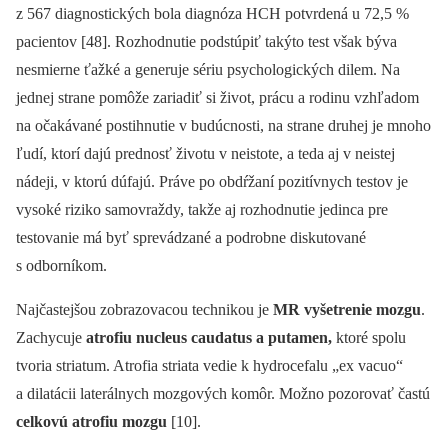
z 567 dia­gnostických bola dia­gnóza HCH potvrdená u 72,5 %
pacientov [48]. Rozhodnutie podstúpiť takýto test však býva
nesmierne ťažké a generuje sériu psychologických dilem. Na
jednej strane pomôže zariadiť si život, prácu a rodinu vzhľadom
na očakávané postihnutie v budúcnosti, na strane druhej je mnoho
ľudí, ktorí dajú prednosť životu v neistote, a teda aj v neistej
nádeji, v ktorú dúfajú. Práve po obdŕžaní pozitívnych testov je
vysoké riziko samovraždy, takže aj rozhodnutie jedinca pre
testovanie má byť sprevádzané a podrobne diskutované
s odborníkom.
Najčastejšou zobrazovacou technikou je
MR vyšetrenie mozgu
.
Zachycuje
atrofiu nucleus caudatus a putamen,
ktoré spolu
tvoria striatum. Atrofia striata vedie k hydrocefalu „ex vacuo“
a dilatácii laterálnych mozgových komôr. Možno pozorovať častú
celkovú atrofiu mozgu
[10].