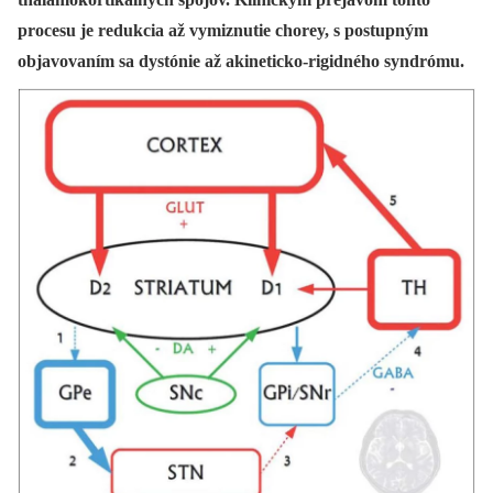
procesu je redukcia až vymiznutie chorey, s postupným
objavovaním sa dystónie až akineticko-rigidného syndrómu.