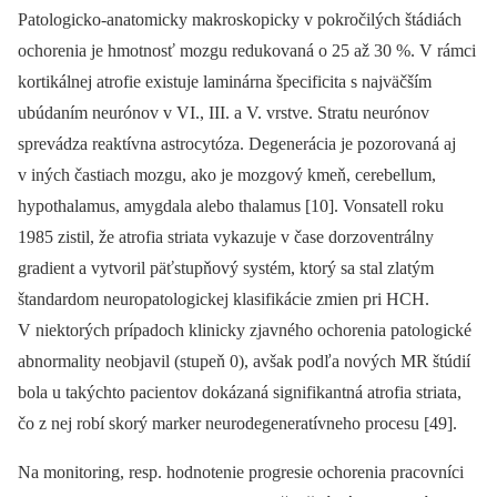
Patologicko‑anatomicky makroskopicky v pokročilých štádiách
ochorenia je hmotnosť mozgu redukovaná o 25 až 30 %. V rámci
kortikálnej atrofie existuje laminárna špecificita s najväčším
ubúdaním neurónov v VI., III. a V. vrstve. Stratu neurónov
sprevádza reaktívna astrocytóza. Degenerácia je pozorovaná aj
v iných častiach mozgu, ako je mozgový kmeň, cerebellum,
hypothalamus, amygdala alebo thalamus [10]. Vonsatell roku
1985 zistil, že atrofia striata vykazuje v čase dorzoventrálny
gradient a vytvoril päťstupňový systém, ktorý sa stal zlatým
štandardom neuropatologickej klasifikácie zmien pri HCH.
V niektorých prípadoch klinicky zjavného ochorenia patologické
abnormality neobjavil (stupeň 0), avšak podľa nových MR štúdií
bola u takýchto pacientov dokázaná signifikantná atrofia striata,
čo z nej robí skorý marker neurodegeneratívneho procesu [49].
Na monitoring, resp. hodnotenie pro­gresie ochorenia pracovníci