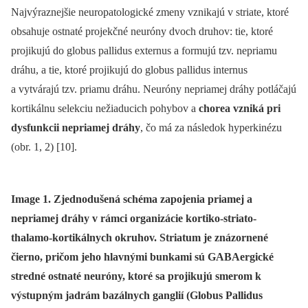
Najvýraznejšie neuropatologické zmeny vznikajú v striate, ktoré
obsahuje ostnaté projekčné neuróny dvoch druhov: tie, ktoré
projikujú do globus pallidus externus a formujú tzv. nepriamu
dráhu, a tie, ktoré projikujú do globus pallidus internus
a vytvárajú tzv. priamu dráhu. Neuróny nepriamej dráhy potláčajú
kortikálnu selekciu nežiaducich pohybov a
chorea vzniká pri
dysfunkcii nepriamej dráhy
, čo má za následok hyperkinézu
(obr. 1, 2) [10].
Image 1. Zjednodušená schéma zapojenia priamej a
nepriamej dráhy v rámci organizácie kortiko-striato-
thalamo-kortikálnych okruhov. Striatum je znázornené
čierno, pričom jeho hlavnými bunkami sú GABAergické
stredné ostnaté neuróny, ktoré sa projikujú smerom k
výstupným jadrám bazálnych ganglií (Globus Pallidus