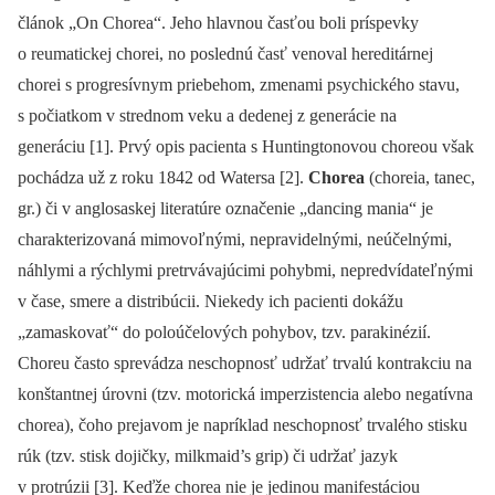
článok „On Chorea“. Jeho hlavnou časťou boli príspevky
o reumatickej chorei, no poslednú časť venoval hereditárnej
chorei s progresívnym priebehom, zmenami psychického stavu,
s počiatkom v strednom veku a dedenej z generácie na
generáciu [1]. Prvý opis pacienta s Huntingtonovou choreou však
pochádza už z roku 1842 od Watersa [2].
Chorea
(choreia, tanec,
gr.) či v anglosaskej literatúre označenie „dancing mania“ je
charakterizovaná mimovoľnými, nepravidelnými, neúčelnými,
náhlymi a rýchlymi pretrvávajúcimi pohybmi, nepredvídateľnými
v čase, smere a distribúcii. Niekedy ich pacienti dokážu
„zamaskovať“ do poloúčelových pohybov, tzv. parakinézií.
Choreu často sprevádza neschopnosť udržať trvalú kontrakciu na
konštantnej úrovni (tzv. motorická imperzistencia alebo negatívna
chorea), čoho prejavom je napríklad neschopnosť trvalého stisku
rúk (tzv. stisk dojičky, milk­maid’s grip) či udržať jazyk
v protrúzii [3]. Keďže chorea nie je jedinou manifestáciou