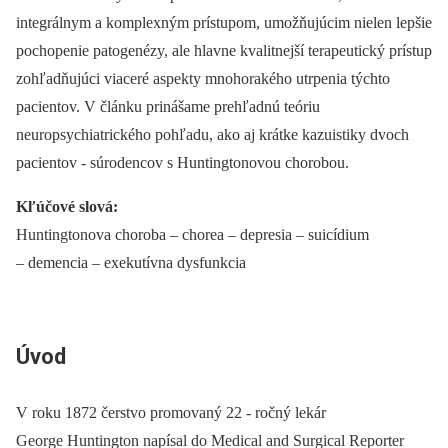
integrálnym a komplexným prístupom, umožňujúcim nielen lepšie
pochopenie patogenézy, ale hlavne kvalitnejší terapeutický prístup
zohľadňujúci viaceré aspekty mnohorakého utrpenia týchto
pacientov. V článku prinášame prehľadnú teóriu
neuropsychiatrického pohľadu, ako aj krátke kazuistiky dvoch
pacientov ‑⁠ súrodencov s Huntingtonovou chorobou.
Kľúčové slová:
Huntingtonova choroba –⁠ chorea –⁠ depresia –⁠ suicídium
–⁠ demencia –⁠ exekutívna dysfunkcia
Úvod
V roku 1872 čerstvo promovaný 22 -⁠ ročný lekár
George Huntington napísal do Medical and Surgical Reporter