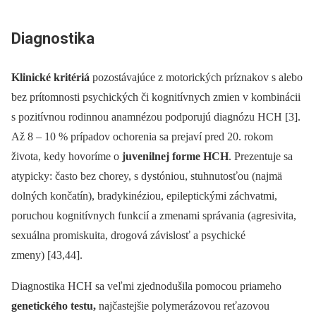
Dia­gnostika
Klinické kritériá
pozostávajúce z motorických príznakov s alebo
bez prítomnosti psychických či kognitívnych zmien v kombinácii
s pozitívnou rodinnou anamnézou podporujú dia­gnózu HCH [3].
Až 8 –⁠ 10 % prípadov ochorenia sa prejaví pred 20. rokom
života, kedy hovoríme o
juvenilnej forme HCH
. Prezentuje sa
atypicky: často bez chorey, s dystóniou, stuhnutosťou (najmä
dolných končatín), bradykinéziou, epileptickými záchvatmi,
poruchou kognitívnych funkcií a zmenami správania (agresivita,
sexuálna promiskuita, drogová závislosť a psychické
zmeny) [43,44].
Dia­gnostika HCH sa veľmi zjednodušila pomocou priameho
genetického testu,
najčastejšie polymerázovou reťazovou