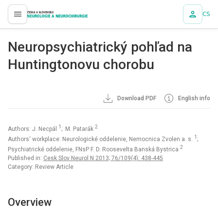
CS
proLékaře.cz
Neuropsychiatrický pohľad na
Huntingtonovu chorobu
Download PDF
English info
1
2
Authors: J. Necpál
; M. Patarák
1
Authors‘ workplace: Neurologické oddelenie, Nemocnica Zvolen a. s.
;
2
Psychiatrické oddelenie, FNsP F. D. Roosevelta Banská Bystrica
Published in:
Cesk Slov Neurol N 2013; 76/109(4): 438-445
Category: Review Article
Overview