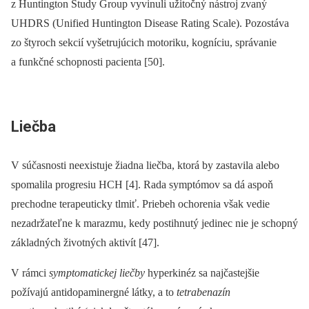
z Huntington Study Group vyvinuli užitočný nástroj zvaný
UHDRS (Unified Huntington Disease Rating Scale). Pozostáva
zo štyroch sekcií vyšetrujúcich motoriku, kogníciu, správanie
a funkčné schopnosti pacienta [50].
Liečba
V súčasnosti neexistuje žiadna liečba, ktorá by zastavila alebo
spomalila pro­gresiu HCH [4]. Rada symptómov sa dá aspoň
prechodne terapeuticky tlmiť. Priebeh ochorenia však vedie
nezadržateľne k marazmu, kedy postihnutý jedinec nie je schopný
základných životných aktivít [47].
V rámci
symptomatickej liečby
hyperkinéz sa najčastejšie
požívajú antidopaminergné látky, a to
tetrabenazín