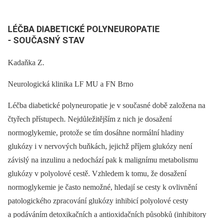
LÉČBA DIABETICKÉ POLYNEUROPATIE
-⁠ SOUČASNÝ STAV
Kadaňka Z.
Neurologická klinika LF MU a FN Brno
Léčba diabetické polyneuropatie je v současné době založena na
čtyřech přístupech. Nejdůležitějším z nich je dosažení
normoglykemie, protože se tím dosáhne normální hladiny
glukózy i v nervových buňkách, jejichž příjem glukózy není
závislý na inzulinu a nedochází pak k malignímu metabolismu
glukózy v polyolové cestě. Vzhledem k tomu, že dosažení
normoglykemie je často nemožné, hledají se cesty k ovlivnění
patologického zpracování glukózy inhibicí polyolové cesty
a podáváním detoxikačních a antioxidačních působků (inhibitory