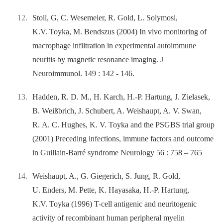
Stoll, G, C. Wesemeier, R. Gold, L. Solymosi,
K.V. Toyka, M. Bendszus (2004) In vivo monitoring of
macrophage infiltration in experimental autoimmune
neuritis by magnetic resonance imaging. J
Neuroimmunol. 149 : 142 -⁠ 146.
Hadden, R. D. M., H. Karch, H.-P. Hartung, J. Zielasek,
B. Weißbrich, J. Schubert, A. Weishaupt, A. V. Swan,
R. A. C. Hughes, K. V. Toyka and the PSGBS trial group
(2001) Preceding infections, immune factors and outcome
in Guillain-Barré syndrome Neurology 56 : 758 –⁠ 765
Weishaupt, A., G. Giegerich, S. Jung, R. Gold,
U. Enders, M. Pette, K. Hayasaka, H.-P. Hartung,
K.V. Toyka (1996) T-cell antigenic and neuritogenic
activity of recombinant human peripheral myelin