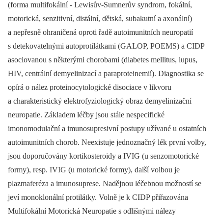
(forma multifokální -⁠ Lewisův-Sumnerův syndrom, fokální,
motorická, senzitivní, distální, dětská, subakutní a axonální)
a nepřesně ohraničená oproti řadě autoimunitních neuropatií
s detekovatelnými autoprotilátkami (GALOP, POEMS) a CIDP
asociovanou s některými chorobami (diabetes mellitus, lupus,
HIV, centrální demyelinizací a paraproteinemií). Diagnostika se
opírá o nález proteinocytologické disociace v likvoru
a charakteristický elektrofyziologický obraz demyelinizační
neuropatie. Základem léčby jsou stále nespecifické
imonomodulační a imunosupresivní postupy užívané u ostatních
autoimunitních chorob. Neexistuje jednoznačný lék první volby,
jsou doporučovány kortikosteroidy a IVIG (u senzomotorické
formy), resp. IVIG (u motorické formy), další volbou je
plazmaferéza a imunosuprese. Nadějnou léčebnou možností se
jeví monoklonální protilátky. Volně je k CIDP přiřazována
Multifokální Motorická Neuropatie s odlišnými nálezy