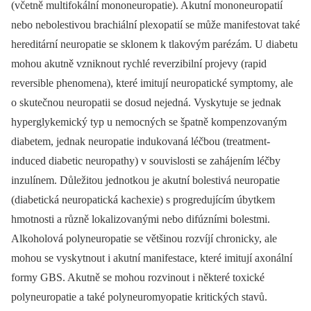
(včetně multifokální mononeuropatie). Akutní mononeuropatií
nebo nebolestivou brachiální plexopatií se může manifestovat také
hereditární neuropatie se sklonem k tlakovým parézám. U diabetu
mohou akutně vzniknout rychlé reverzibilní projevy (rapid
reversible phenomena), které imitují neuropatické symptomy, ale
o skutečnou neuropatii se dosud nejedná. Vyskytuje se jednak
hyperglykemický typ u nemocných se špatně kompenzovaným
diabetem, jednak neuropatie indukovaná léčbou (treatment-
induced diabetic neuropathy) v souvislosti se zahájením léčby
inzulínem. Důležitou jednotkou je akutní bolestivá neuropatie
(diabetická neuropatická kachexie) s progredujícím úbytkem
hmotnosti a různě lokalizovanými nebo difúzními bolestmi.
Alkoholová polyneuropatie se většinou rozvíjí chronicky, ale
mohou se vyskytnout i akutní manifestace, které imitují axonální
formy GBS. Akutně se mohou rozvinout i některé toxické
polyneuropatie a také polyneuromyopatie kritických stavů.