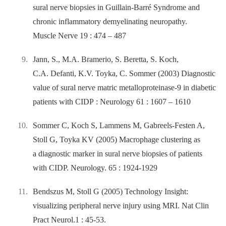
sural nerve biopsies in Guillain-Barré Syndrome and
chronic inflammatory demyelinating neuropathy.
Muscle Nerve 19 : 474 –⁠ 487
Jann, S., M.A. Bramerio, S. Beretta, S. Koch,
C.A. Defanti, K.V. Toyka, C. Sommer (2003) Diagnostic
value of sural nerve matric metalloproteinase-9 in diabetic
patients with CIDP : Neurology 61 : 1607 –⁠ 1610
Sommer C, Koch S, Lammens M, Gabreels-Festen A,
Stoll G, Toyka KV (2005) Macrophage clustering as
a diagnostic marker in sural nerve biopsies of patients
with CIDP. Neurology. 65 : 1924-1929
Bendszus M, Stoll G (2005) Technology Insight:
visualizing peripheral nerve injury using MRI. Nat Clin
Pract Neurol.1 : 45-53.