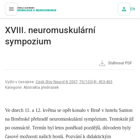
EN
proLékaře.cz
XVIII. neuromuskulární
sympozium
Stáhnout PDF
Vyšlo v časopise:
Cesk Slov Neurol N 2007; 70/103(4): 453-465
Kategorie: Abstrakta přednášek
Ve dnech 11. a 12. května se opět konalo v Brně v hotelu Santon
na Brněnské přehradě neuromuskulární sympózium. Tentokrát již
po osmnácté. Termín byl letos poněkud pozdější, důvodem byly
časové možnosti našich hostů. Pozvání k didaktickým