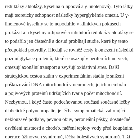
reduktázy aldolázy, kyselina α-lipoová a γ-linolenová). Tyto látky
mají teoreticky schopnost následky hyperglykémie omezit. U γ-
linolenové kyseliny se to nepodařilo v klinických pokusech
prokázat a u kyseliny α-lipoové a inhibitorů reduktázy aldolázy se
to podařilo jen částečně a dosud probíhají studie, které by tento
předpoklad potvrdily. Hledají se rovněž cesty k omezení následků
pozdní glykace proteinů, které se usazují v periferních nervech,
omezují axonální transport a zvyšují oxidativní stres. Další
strategickou cestou zatím v experimentálním stadiu je snížení
poškozování DNA mitochondrií v neuronech, jejich membrán
a pojivových proteinů udržujících tvar a počet mitochondrií.
Nezbytnou, i když často podceňovanou součástí současné léčby
diabetické polyneuropatie, je léčba symptomatická, zahrnující
neklouzavé podlahy, pevnou obuv, peroneální pásky, dostatečné
osvětlení místností a chodeb, měření teploty vody před koupáním,
operace úžinových syndromů, léčba bolestivých syndromů. Tíži