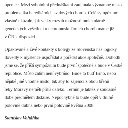
operace. Mezi sobotními přednáškami zaujímala významné místo
problematika hereditárních svalových chorob. Celé sympózium
vlastně ukázalo, jak velký rozsah možností molekulárně
genetických vyšetření u neuromuskulárních chorob máme již
v ČR k dispozici.
Opakované a živé kontakty s kolegy ze Slovenska nás logicky
dovedly k myšlence uspořádat a pořádat akce společně. Dohodli
jsme se, že příští sympózium bude první společné a bude v České
republice. Místo zatím není vybráno. Bude to buď Brno, nebo
nějaké jiné vhodné místo, tak aby to zájemci z obou břehů
řeky Moravy neměli příliš daleko. Termín je taktéž v současné
době předmětem diskuse. Nepochybně to bude opět v druhé
polovině dubna nebo první polovině května 2008.
Stanislav Voháňka