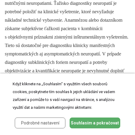
nutričnými neuropatiami. Ťažisko diagnostiky neuropatií je
potrebné položiť na klinické vyšetrenie, ktoré nevyžaduje
nákladné technické vybavenie. Anamnézou alebo dotazníkom
získame subjektívne ťažkosti pacienta v kombinácii
s objektívnymi príznakmi zistenými inštrumentálnym vyšetrením.
Tieto sú dostatočné pre diagnostiku klinicky manifestných
symptomatických aj asymptomatických neuropatií. V prípade
diagnostiky subklinických foriem neuropatií a potreby
objektivizácie a kvantifikácie neuropatie je nevyhnutné doplniť
ďalšie špeciálne vyšetrenia –⁠ elektromyografiu, laboratórne
Když kliknete na „Souhlasím“ s využitím všech souborů
vyšetrenia a bioptické vyšetrenie nervu. Inštrumentálne vyšetrenie
cookies, poskytnete tím souhlas k jejich ukládání ve vašem
spočíva vo vyšetrení tupou ihlou (algická citlivosť), vatou
zařízení a pomůže to s vaší navigací na stránce, s analýzou
(taktilná citlivosť), 128 Hz ladičkou (vibračná citlivosť), 10 g
využití dat a našimi marketingovými aktivitami.
Semmes-Weinsteinovým mikrofilamentom (tlaková citlivosť) a vo
vyšetrení reflexu Achillovej šľachy (spinálny reflexný oblúk).
Podrobné nastavení
Souhlasím a pokračovat
Z praktického, klinického, prognostického a terapeutického