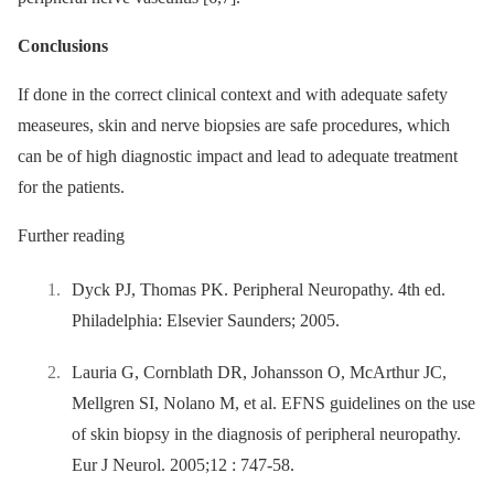
Conclusions
If done in the correct clinical context and with adequate safety
measeures, skin and nerve biopsies are safe procedures, which
can be of high diagnostic impact and lead to adequate treatment
for the patients.
Further reading
Dyck PJ, Thomas PK. Peripheral Neuropathy. 4th ed.
Philadelphia: Elsevier Saunders; 2005.
Lauria G, Cornblath DR, Johansson O, McArthur JC,
Mellgren SI, Nolano M, et al. EFNS guidelines on the use
of skin biopsy in the diagnosis of peripheral neuropathy.
Eur J Neurol. 2005;12 : 747-58.