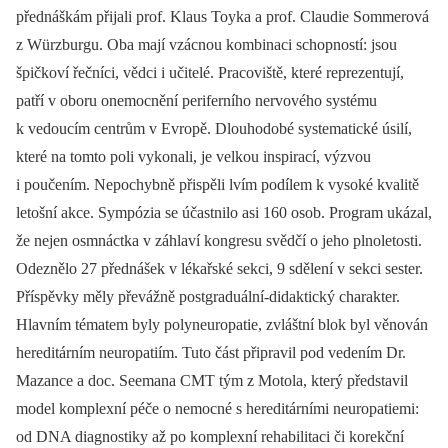
přednáškám přijali prof. Klaus Toyka a prof. Claudie Sommerová
z Würzburgu. Oba mají vzácnou kombinaci schopností: jsou
špičkoví řečníci, vědci i učitelé. Pracoviště, které reprezentují,
patří v oboru onemocnění periferního nervového systému
k vedoucím centrům v Evropě. Dlouhodobé systematické úsilí,
které na tomto poli vykonali, je velkou inspirací, výzvou
i poučením. Nepochybně přispěli lvím podílem k vysoké kvalitě
letošní akce. Sympózia se účastnilo asi 160 osob. Program ukázal,
že nejen osmnáctka v záhlaví kongresu svědčí o jeho plnoletosti.
Odeznělo 27 přednášek v lékařské sekci, 9 sdělení v sekci sester.
Příspěvky měly převážně postgraduální-didaktický charakter.
Hlavním tématem byly polyneuropatie, zvláštní blok byl věnován
hereditárním neuropatiím. Tuto část připravil pod vedením Dr.
Mazance a doc. Seemana CMT tým z Motola, který představil
model komplexní péče o nemocné s hereditárními neuropatiemi:
od DNA diagnostiky až po komplexní rehabilitaci či korekční