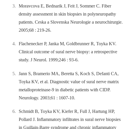
Moravcova E, Bednarik J, Feit J, Sommer C. Fiber
density assessment in skin biopsies in polyneuropathy
patients. Ceska a Slovenska Neurologie a neurochirurgie.
2005;68 : 219-26.
Flachenecker P, Janka M, Goldbrunner R, Toyka KV.
Clinical outcome of sural nerve biopsy: a retrospective
study. J Neurol. 1999;246 : 93-6.
Jann S, Bramerio MA, Beretta S, Koch S, Defanti CA,
Toyka KV, et al. Diagnostic value of sural nerve matrix
metalloproteinase-9 in diabetic patients with CIDP.
Neurology. 2003;61 : 1607-10.
Schmidt B, Toyka KV, Kiefer R, Full J, Hartung HP,
Pollard J. Inflammatory infiltrates in sural nerve biopsies
in Guillain-Barre syndrome and chronic inflammatory