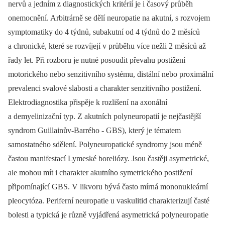
nervů a jedním z diagnostických kritérií je i časový průběh
onemocnění. Arbitrárně se dělí neuropatie na akutní, s rozvojem
symptomatiky do 4 týdnů, subakutní od 4 týdnů do 2 měsíců
a chronické, které se rozvíjejí v průběhu více nežli 2 měsíců až
řady let. Při rozboru je nutné posoudit převahu postižení
motorického nebo senzitivního systému, distální nebo proximální
prevalenci svalové slabosti a charakter senzitivního postižení.
Elektrodiagnostika přispěje k rozlišení na axonální
a demyelinizační typ. Z akutních polyneuropatií je nejčastější
syndrom Guillainův-Barrého -⁠ GBS), který je tématem
samostatného sdělení. Polyneuropatické syndromy jsou méně
častou manifestací Lymeské boreliózy. Jsou častěji asymetrické,
ale mohou mít i charakter akutního symetrického postižení
připomínající GBS. V likvoru bývá často mírná mononukleární
pleocytóza. Periferní neuropatie u vaskulitid charakterizují časté
bolesti a typická je různě vyjádřená asymetrická polyneuropatie