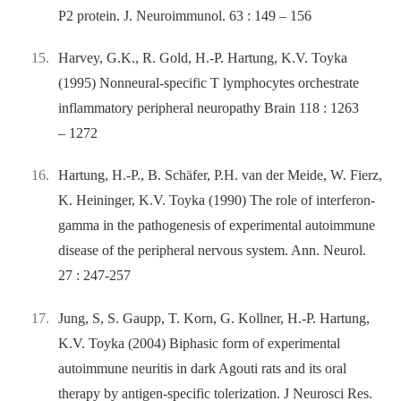
P2 protein. J. Neuroimmunol. 63 : 149 –⁠ 156
Harvey, G.K., R. Gold, H.-P. Hartung, K.V. Toyka
(1995) Nonneural-specific T lymphocytes orchestrate
inflammatory peripheral neuropathy Brain 118 : 1263
–⁠ 1272
Hartung, H.-P., B. Schäfer, P.H. van der Meide, W. Fierz,
K. Heininger, K.V. Toyka (1990) The role of interferon-
gamma in the pathogenesis of experimental autoimmune
disease of the peripheral nervous system. Ann. Neurol.
27 : 247-257
Jung, S, S. Gaupp, T. Korn, G. Kollner, H.-P. Hartung,
K.V. Toyka (2004) Biphasic form of experimental
autoimmune neuritis in dark Agouti rats and its oral
therapy by antigen-specific tolerization. J Neurosci Res.