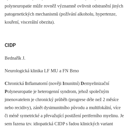
polyneuropatie může rovněž významně ovlivnit odstranění jiných
patogenetických mechanismů (požívání alkoholu, hypertenze,
kouření, viscerální obezita).
CIDP
Bednařík J.
Neurologická klinika LF MU a FN Brno
C
hronická
I
nflamatorní (nověji
I
munitní)
D
emyelinizační
P
olyneuropatie je heterogenní syndrom, jehož společným
jmenovatelem je chronický průběh (progrese déle než 2 měsíce
nebo recidivy), zánět dysimunitního původu a multifokální, více
či méně symetrické a převažující postižení periferního myelinu. Je
sem řazena tzv. idiopatická CIDP s řadou klinických variant