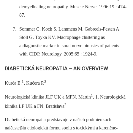
demyelinating neuropathy. Muscle Nerve. 1996;19 : 474-
87.
Sommer C, Koch S, Lammens M, Gabreels-Festen A,
Stoll G, Toyka KV. Macrophage clustering as
a diagnostic marker in sural nerve biopsies of patients
with CIDP. Neurology. 2005;65 : 1924-9.
DIABETICKÁ NEUROPATIA –⁠ AN OVERVIEW
1
2
Kurča E.
, Kučera P.
1
Neurologická klinika JLF UK a MFN, Martin
, 1. Neurologická
2
klinika LF UK a FN, Bratislava
Diabetická neuropatia predstavuje v našich podmienkach
najčastejšiu etiologickú formu spolu s toxickými a karenčne-