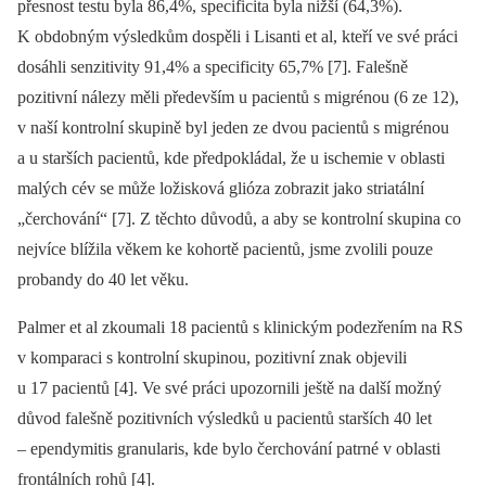
přesnost testu byla 86,4%, specificita byla nižší (64,3%).
K obdobným výsledkům dospěli i Lisanti et al, kteří ve své práci
dosáhli senzitivity 91,4% a specificity 65,7% [7]. Falešně
pozitivní nálezy měli především u pacientů s migrénou (6 ze 12),
v naší kontrolní skupině byl jeden ze dvou pacientů s migrénou
a u starších pacientů, kde předpokládal, že u ischemie v oblasti
malých cév se může ložisková glióza zobrazit jako striatální
„čerchování“ [7]. Z těchto důvodů, a aby se kontrolní skupina co
nejvíce blížila věkem ke kohortě pacientů, jsme zvolili pouze
probandy do 40 let věku.
Palmer et al zkoumali 18 pacientů s klinickým podezřením na RS
v komparaci s kontrolní skupinou, pozitivní znak objevili
u 17 pacientů [4]. Ve své práci upozornili ještě na další možný
důvod falešně pozitivních výsledků u pacientů starších 40 let
–⁠ ependymitis granularis, kde bylo čerchování patrné v oblasti
frontálních rohů [4].