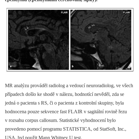
MR analýzu prováděl radiolog a vedoucí neuroradiolog, ve všech
případech došlo ke shodě v nálezu, hodnotící nevěděl, zda se
jedná o pacienta s RS, či o pacienta z kontrolní skupiny, byla
hodnocena pouze sekvence fast FLAIR v sagitální rovině řezu
v rozsahu corpus callosum. Statistické vyhodnocení bylo
provedeno pomocí programu STATISTICA, od StatSoft, Inc.,
USA, byl použit Mann Whitney U test.