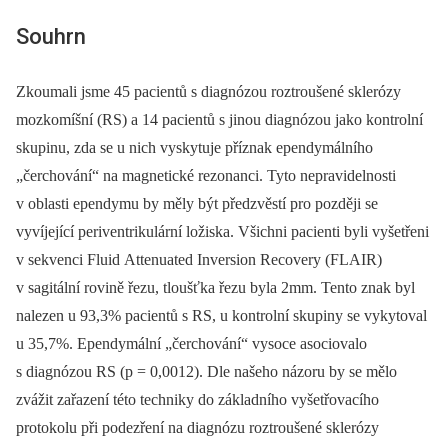
Souhrn
Zkoumali jsme 45 pacientů s diagnózou roztroušené sklerózy
mozkomíšní (RS) a 14 pacientů s jinou diagnózou jako kontrolní
skupinu, zda se u nich vyskytuje příznak ependymálního
„čerchování“ na magnetické rezonanci. Tyto nepravidelnosti
v oblasti ependymu by měly být předzvěstí pro později se
vyvíjející periventrikulární ložiska. Všichni pacienti byli vyšetřeni
v sekvenci Fluid Attenuated Inversion Recovery (FLAIR)
v sagitální rovině řezu, tloušťka řezu byla 2mm. Tento znak byl
nalezen u 93,3% pacientů s RS, u kontrolní skupiny se vykytoval
u 35,7%. Ependymální „čerchování“ vysoce asociovalo
s diagnózou RS (p = 0,0012). Dle našeho názoru by se mělo
zvážit zařazení této techniky do základního vyšetřovacího
protokolu při podezření na diagnózu roztroušené sklerózy