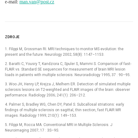
e-mail:
man.van@post.cz
ZDROJE
1. Filippi M, Grossman RI. MRI techniques to monitor MS evolution: the
present and the future. Neurology 2002; 58(8): 1147–1153.
2. Baratti C, Yousry T, Kandziora C, Spuler S, Mammi S. Comparison of fast-
FLAIR vs. Standard SE sequences for measurement of brain MRI lesion
loads in patients with multiple sclerosis. Neuroradiology 1995; 37 : 90–95.
3. Woo JH, Henry LP, Krejza J, Melhem ER. Detection of simulated multiple
sclerosis lesions on T2-weighted and FLAIR images of the brain: observer
performance. Radiology 2006; 241(1): 206–212.
4. Palmer S, Bradley WG, Chen DY, Patel S. Subcallosal striations: early
findings of multiple sclerosis on sagittal, thin section, fast FLAIR MR
images. Radiology 1999; 210(1): 149–153.
5. Filippi M, Rocca MA. Conventional MRI in Multiple Sclerosis. J
Neuroimaging 2007; 17 : 3S–9S.