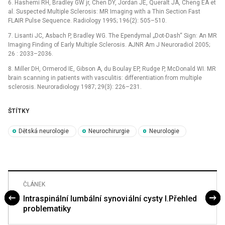
6. Hashemi RH, Bradley GW jr, Chen DY, Jordan JE, Queralt JA, Cheng EA et
al. Suspected Multiple Sclerosis: MR Imaging with a Thin Section Fast
FLAIR Pulse Sequence. Radiology 1995; 196(2): 505–510.
7. Lisanti JC, Asbach P, Bradley WG. The Ependymal „Dot-Dash“ Sign: An MR
Imaging Finding of Early Multiple Sclerosis. AJNR Am J Neuroradiol 2005;
26 : 2033–2036.
8. Miller DH, Ormerod IE, Gibson A, du Boulay EP, Rudge P, McDonald WI. MR
brain scanning in patients with vasculitis: differentiation from multiple
sclerosis. Neuroradiology 1987; 29(3): 226–231.
ŠTÍTKY
Dětská neurologie
Neurochirurgie
Neurologie
ČLÁNEK
Intraspinální lumbální synovi ální cysty I.Přehled
problematiky