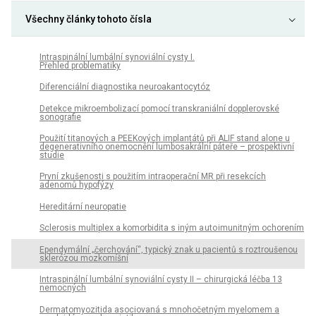
Všechny články tohoto čísla
Intraspinální lumbální synovi ální cysty I.
Přehled problematiky
Diferenciální diagnostika neuroakantocytóz
Detekce mikroembolizací pomocí transkraniální dopplerovské
sonografie
Použití titanových a PEEKových implantátů při ALIF stand alone u
degenerativního onemocnění lumbosakrální páteře – prospektivní
studie
První zkušenosti s použitím intraoperační MR při resekcích
adenomů hypofýzy
Hereditární neuropatie
Sclerosis multiplex a komorbidita s iným a uto imunitným ochorením
Ependymální „čerchování“, typický znak u pacientů s roztroušenou
sklerózou mozkomíšní
Intraspinální lumbální synoviální cysty II – chirurgická léčba 13
nemocných
Dermatomyozitida asociovaná s mnohočetným myelomem a