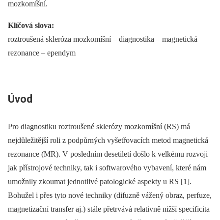
mozkomíšní.
Klíčová slova:
roztroušená skleróza mozkomíšní –⁠ diagnostika –⁠ magnetická
rezonance –⁠ ependym
Úvod
Pro diagnostiku roztroušené sklerózy mozkomíšní (RS) má
nejdůležitější roli z podpůrných vyšetřovacích metod magnetická
rezonance (MR). V posledním desetiletí došlo k velkému rozvoji
jak přístrojové techniky, tak i softwarového vybavení, které nám
umožnily zkoumat jednotlivé patologické aspekty u RS [1].
Bohužel i přes tyto nové techniky (difuzně vážený obraz, perfuze,
magnetizační transfer aj.) stále přetrvává relativně nižší specificita