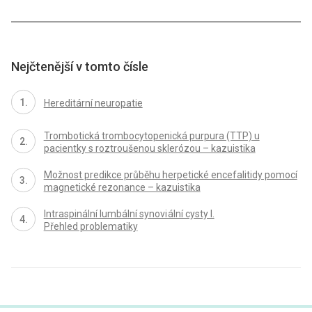
Nejčtenější v tomto čísle
Hereditární neuropatie
Trombotická trombocytopenická purpura (TTP) u
pacientky s roztroušenou sklerózou – kazuistika
Možnost predikce průběhu herpetické encefalitidy pomocí
magnetické rezonance – kazuistika
Intraspinální lumbální synovi ální cysty I.
Přehled problematiky