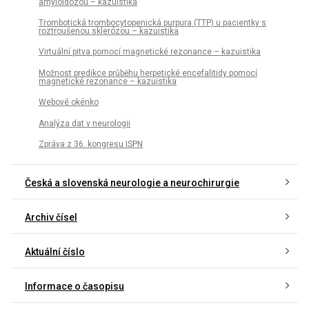
amyloidózou – kazuistika
Trombotická trombocytopenická purpura (TTP) u pacientky s
roztroušenou sklerózou – kazuistika
Virtuální pitva pomocí magnetické rezonance – kazuistika
Možnost predikce průběhu herpetické encefalitidy pomocí
magnetické rezonance – kazuistika
Webové okénko
Analýza dat v neurologii
Zpráva z 36. kongresu ISPN
Česká a slovenská neurologie a neurochirurgie
Archiv čísel
Aktuální číslo
Informace o časopisu