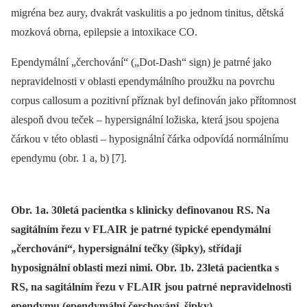
migréna bez aury, dvakrát vaskulitis a po jednom tinitus, dětská
mozková obrna, epilepsie a intoxikace CO.
Ependymální „čerchování“ („Dot-Dash“ sign) je patrné jako
nepravidelnosti v oblasti ependymálního proužku na povrchu
corpus callosum a pozitivní příznak byl definován jako přítomnost
alespoň dvou teček –⁠ hypersignální ložiska, která jsou spojena
čárkou v této oblasti –⁠ hyposignální čárka odpovídá normálnímu
ependymu (obr. 1 a, b) [7].
Obr. 1a. 30letá pacientka s klinicky definovanou RS. Na
sagitálním řezu v FLAIR je patrné typické ependymální
„čerchování“, hypersignální tečky (šipky), střídají
hyposignální oblasti mezi nimi. Obr. 1b. 23letá pacientka s
RS, na sagitálním řezu v FLAIR jsou patrné nepravidelnosti
ependymu (ependymální čerchování, šipky).