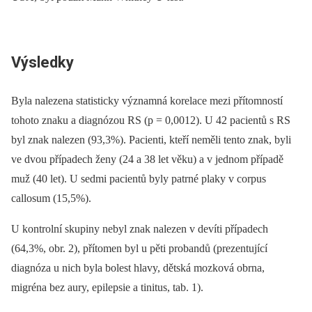
Výsledky
Byla nalezena statisticky významná korelace mezi přítomností
tohoto znaku a diagnózou RS (p = 0,0012). U 42 pacientů s RS
byl znak nalezen (93,3%). Pacienti, kteří neměli tento znak, byli
ve dvou případech ženy (24 a 38 let věku) a v jednom případě
muž (40 let). U sedmi pacientů byly patrné plaky v corpus
callosum (15,5%).
U kontrolní skupiny nebyl znak nalezen v devíti případech
(64,3%, obr. 2), přítomen byl u pěti probandů (prezentující
diagnóza u nich byla bolest hlavy, dětská mozková obrna,
migréna bez aury, epilepsie a tinitus, tab. 1).