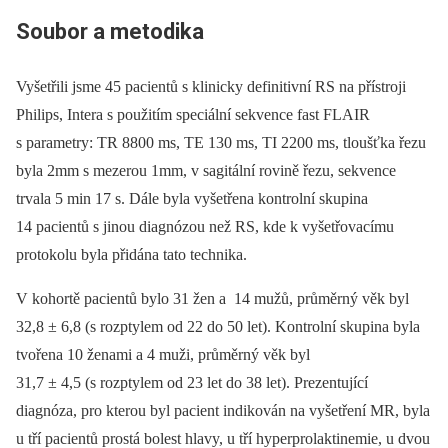
Soubor a metodika
Vyšetřili jsme 45 pacientů s klinicky definitivní RS na přístroji
Philips, Intera s použitím speciální sekvence fast FLAIR
s parametry: TR 8800 ms, TE 130 ms, TI 2200 ms, tloušťka řezu
byla 2mm s mezerou 1mm, v sagitální rovině řezu, sekvence
trvala 5 min 17 s. Dále byla vyšetřena kontrolní skupina
14 pacientů s jinou diagnózou než RS, kde k vyšetřovacímu
protokolu byla přidána tato technika.
V kohortě pacientů bylo 31 žen a 14 mužů, průměrný věk byl
32,8 ± 6,8 (s rozptylem od 22 do 50 let). Kontrolní skupina byla
tvořena 10 ženami a 4 muži, průměrný věk byl
31,7 ± 4,5 (s rozptylem od 23 let do 38 let). Prezentující
diagnóza, pro kterou byl pacient indikován na vyšetření MR, byla
u tří pacientů prostá bolest hlavy, u tří hyperprolaktinemie, u dvou