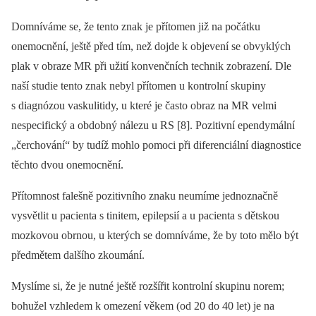
Domníváme se, že tento znak je přítomen již na počátku
onemocnění, ještě před tím, než dojde k objevení se obvyklých
plak v obraze MR při užití konvenčních technik zobrazení. Dle
naší studie tento znak nebyl přítomen u kontrolní skupiny
s diagnózou vaskulitidy, u které je často obraz na MR velmi
nespecifický a obdobný nálezu u RS [8]. Pozitivní ependymální
„čerchování“ by tudíž mohlo pomoci při diferenciální diagnostice
těchto dvou onemocnění.
Přítomnost falešně pozitivního znaku neumíme jednoznačně
vysvětlit u pacienta s tinitem, epilepsií a u pacienta s dětskou
mozkovou obrnou, u kterých se domníváme, že by toto mělo být
předmětem dalšího zkoumání.
Myslíme si, že je nutné ještě rozšířit kontrolní skupinu norem;
bohužel vzhledem k omezení věkem (od 20 do 40 let) je na