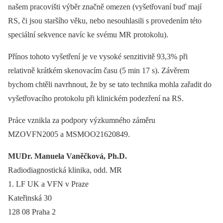
našem pracovišti výběr značně omezen (vyšetřovaní buď mají
RS, či jsou staršího věku, nebo nesouhlasili s provedením této
speciální sekvence navíc ke svému MR protokolu).
Přínos tohoto vyšetření je ve vysoké senzitivitě 93,3% při
relativně krátkém skenovacím času (5 min 17 s). Závěrem
bychom chtěli navrhnout, že by se tato technika mohla zařadit do
vyšetřovacího protokolu při klinickém podezření na RS.
Práce vznikla za podpory výzkumného záměru
MZOVFN2005 a MSMOO21620849.
MUDr. Manuela Vaněčková, Ph.D.
Radiodiagnostická klinika, odd. MR
1. LF UK a VFN v Praze
Kateřinská 30
128 08 Praha 2