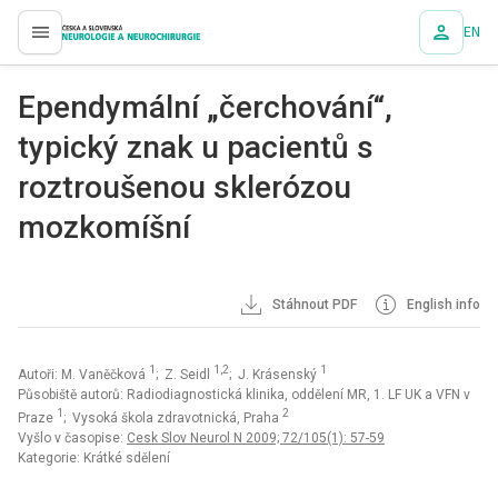
EN
proLékaře.cz
Ependymální „čerchování“,
typický znak u pacientů s
roztroušenou sklerózou
mozkomíšní
Stáhnout PDF
English info
1
1,2
1
Autoři: M. Vaněčková
; Z. Seidl
; J. Krásenský
Působiště autorů: Radiodiagnostická klinika, oddělení MR, 1. LF UK a VFN v
1
2
Praze
; Vysoká škola zdravotnická, Praha
Vyšlo v časopise:
Cesk Slov Neurol N 2009; 72/105(1): 57-59
Kategorie: Krátké sdělení