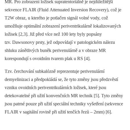
MR. Pro zobrazení ložisek supratentoriálně je nejdůležitější
sekvence FLAIR (Fluid Attenuated Inversion Recovery), což je
T2W obraz, u kterého je potlačen signál volné vody, což
umožňuje optimální zobrazení periventrikulárně lokalizovaných
ložisek [2,3]. Již před více než 100 lety byly popsány
tzv. Dawsonovy prsty, jež odpovídají v patologickém nálezu
shluku zánětlivých buněk perivenulárně a v obraze MR
korespondují s ovoidním tvarem plak u RS [4].
Tzv. čerchování subkalózně reprezentuje perivenulární
demyelinizaci a předpokládá se, že tyto změny jsou předzvěstí
vzniku ovoidních periventrikulárních ložisek, které jsou
detekovatelné při užití konvenčních MR technik [5]. Tyto změny
jsou patrné pouze při užití speciální techniky vyšetření (sekvence
FLAIR v sagitální rovině při užití tenčích řezů –⁠ 2mm) [6].