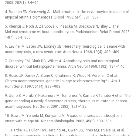
2005; 252(1): 84–90.
4. Bassen FA, Kornzweig AL. Malformation of the erythrocytes in a case of
atypical retinitis pigmentosa. Blood 1950; 5(4): 381–387.
5. Klempír J, Roth J, Zárubová K, Písacka M, Spacková N,Tilley L. The
McLeod syndrome without acanthocytes. Parkinsonism Relat Disord 2008;
14(4): 364–366.
6. Levine IM, Estes JW, Looney JB. Hereditary neurological disease with
acanthocytosis, a new syndrome. Arch Neurol 1968; 19(4): 403–409.
7. Critchley EM, Clark DB, Wikler A. Acanthocytosis and neurological
disorder without betalipoproteinemia. Arch Neurol 1968; 18(2): 134–140.
8. Rubio JP, Danek A, Stone C, Chalmers R, Wood N, Verellen C et al.
Chorea-acanthocytosis: genetic linkage to chromosome 9q21. Am J
Hum Genet 1997; 61(4): 899–908.
9. Ueno S, Maruki Y, Nakamura M, Tomemori Y, Kamae K,Tanabe H et al. The
gene encoding a newly discovered protein, chorein, is mutated in chorea-
acanthocytosis. Nat Genet 2001; 28(2): 121–122.
10. Ikawa M, Yoneda M, Kuriyama M. A case of chorea-acanthocytosis
onset with at age 86. Rinsho Shinkeigaku. 2005; 45(8): 603–606.
11. Hardie RJ, Pullon HW, Harding AE, Owen JS, Pires M,Daniels GL et al.
Neuroacanthocytosis: a clinical, haematological and pathological study of