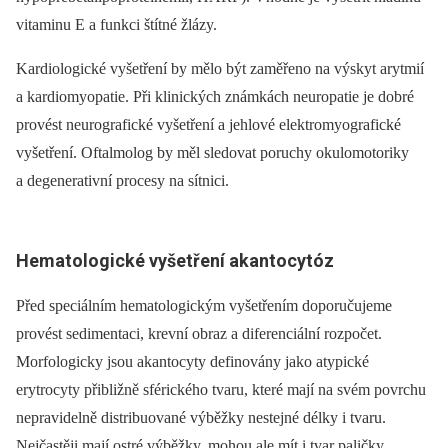
vitaminu E a funkci štítné žlázy.
Kardiologické vyšetření by mělo být zaměřeno na výskyt arytmií
a kardiomyopatie. Při klinických známkách neuropatie je dobré
provést neurografické vyšetření a jehlové elektromyografické
vyšetření. Oftalmolog by měl sledovat poruchy okulomotoriky
a degenerativní procesy na sítnici.
Hematologické vyšetření akantocytóz
Před speciálním hematologickým vyšetřením doporučujeme
provést sedimentaci, krevní obraz a diferenciální rozpočet.
Morfologicky jsou akantocyty definovány jako atypické
erytrocyty přibližně sférického tvaru, které mají na svém povrchu
nepravidelně distribuované výběžky nestejné délky i tvaru.
Nejčastěji mají ostré výběžky, mohou ale mít i tvar paličky.