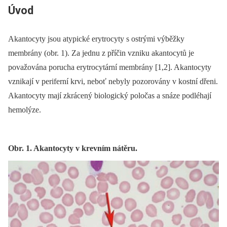
Úvod
Akantocyty jsou atypické erytrocyty s ostrými výběžky
membrány (obr. 1). Za jednu z příčin vzniku akantocytů je
považována porucha erytrocytární membrány [1,2]. Akantocyty
vznikají v periferní krvi, neboť nebyly pozorovány v kostní dřeni.
Akantocyty mají zkrácený biologický poločas a snáze podléhají
hemolýze.
Obr. 1. Akantocyty v krevním nátěru.