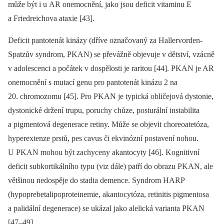
může být i u AR onemocnění, jako jsou deficit vitaminu E
a Friedreichova ataxie [43].
Deficit pantotenát kinázy (dříve označovaný za Hallervorden-
Spatzův syndrom, PKAN) se převážně objevuje v dětství, vzácně
v adolescenci a počátek v dospělosti je raritou [44]. PKAN je AR
onemocnění s mutací genu pro pantotenát kinázu 2 na
20. chromozomu [45]. Pro PKAN je typická obličejová dystonie,
dystonické držení trupu, poruchy chůze, posturální instabilita
a pigmentová degenerace retiny. Může se objevit choreoatetóza,
hyperextenze prstů, pes cavus či ekvinózní postavení nohou.
U PKAN mohou být zachyceny akantocyty [46]. Kognitivní
deficit subkortikálního typu (viz dále) patří do obrazu PKAN, ale
většinou nedospěje do stadia demence. Syndrom HARP
(hypoprebetalipoproteinemie, akantocytóza, retinitis pigmentosa
a palidální degenerace) se ukázal jako alelická varianta PKAN
[47–49].