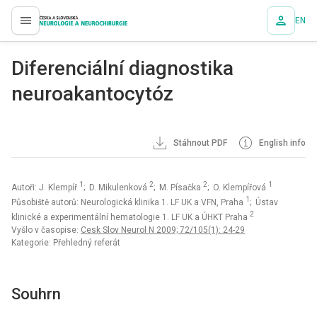
EN
proLékaře.cz
Diferenciální diagnostika
neuroakantocytóz
Stáhnout PDF
English info
1
2
2
1
Autoři: J. Klempíř
; D. Mikulenková
; M. Písačka
; O. Klempířová
1
Působiště autorů: Neurologická klinika 1. LF UK a VFN, Praha
; Ústav
2
klinické a experimentální hematologie 1. LF UK a ÚHKT Praha
Vyšlo v časopise:
Cesk Slov Neurol N 2009; 72/105(1): 24-29
Kategorie: Přehledný referát
Souhrn