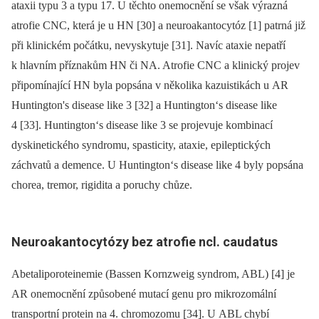
ataxii typu 3 a typu 17. U těchto onemocnění se však výrazná
atrofie CNC, která je u HN [30] a neuroakantocytóz [1] patrná již
při klinickém počátku, nevyskytuje [31]. Navíc ataxie nepatří
k hlavním příznakům HN či NA. Atrofie CNC a klinický projev
připomínající HN byla popsána v několika kazuistikách u AR
Huntington's disease like 3 [32] a Huntington‘s disease like
4 [33]. Huntington‘s disease like 3 se projevuje kombinací
dyskinetického syndromu, spasticity, ataxie, epileptických
záchvatů a demence. U Huntington‘s disease like 4 byly popsána
chorea, tremor, rigidita a poruchy chůze.
Ne
uro
akantocytózy
bez atrofi
e ncl. ca
udatus
Abetaliporoteinemie (Bassen Kornzweig syndrom, ABL) [4] je
AR onemocnění způsobené mutací genu pro mikrozomální
transportní protein na 4. chromozomu [34]. U ABL chybí