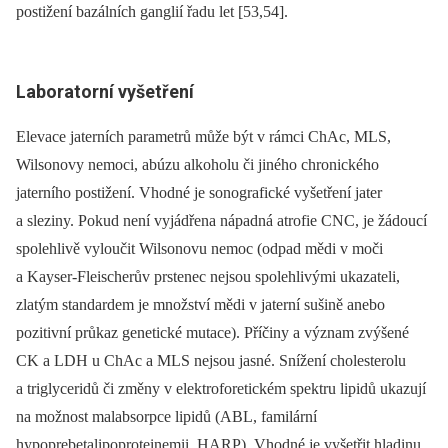
postižení bazálních ganglií řadu let [53,54].
Laboratorní vyšetření
Elevace jaterních parametrů může být v rámci ChAc, MLS,
Wilsonovy nemoci, abúzu alkoholu či jiného chronického
jaterního postižení. Vhodné je sonografické vyšetření jater
a sleziny. Pokud není vyjádřena nápadná atrofie CNC, je žádoucí
spolehlivě vyloučit Wilsonovu nemoc (odpad mědi v moči
a Kayser-Fleischerův prstenec nejsou spolehlivými ukazateli,
zlatým standardem je množství mědi v jaterní sušině anebo
pozitivní průkaz genetické mutace). Příčiny a význam zvýšené
CK a LDH u ChAc a MLS nejsou jasné. Snížení cholesterolu
a triglyceridů či změny v elektroforetickém spektru lipidů ukazují
na možnost malabsorpce lipidů (ABL, familární
hypoprebetalipoproteinemii, HARP). Vhodné je vyšetřit hladinu