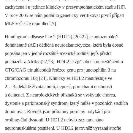
zachycena i u jedince klinicky v presymptomatickém stadiu [16].
V roce 2005 se nám podařilo geneticky verifikovat první případ
MLS v České republice [5].
Huntington‘s disease like 2 (HDL2) [20–22] je autozomálně
dominantně (AD) dědičná neuroakantocytóza, která byla dosud
popsána jen v jedné rozsáhlé mexické rodině, jejíž předci
pocházeli z Afriky [22,23]. HDL2 je způsobena nerozštěpením
CTG/CAG trinukleotidů řetězce genu pro junctophilin 3 na
chromozomu 16q [24]. Klinicky se HDL2 manifestuje ve
2. a 3. dekádě života abulií, depresí, poruchami osobnosti
a demencí. Z neurologických příznaků se vyskytuje chorea,
dystonie a parkinsonský syndrom, který může v pozdních stadiích
dominovat. Rovněž jsou přítomny poruchy polykání pro
orolingvální dystonii. U HDL2 nebylo zaznamenáno
neuromuskulární postižení. U HDL2 je rovněž výrazná atrofie