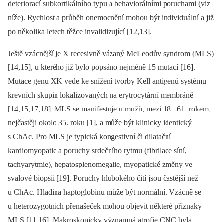
deteriorací subkortikálního typu a behaviorálními poruchami (viz
níže). Rychlost a průběh onemocnění mohou být individuální a již
po několika letech těžce invalidizující [12,13].
Ještě vzácnější je X recesivně vázaný McLeodův syndrom (MLS)
[14,15], u kterého již bylo popsáno nejméně 15 mutací [16].
Mutace genu XK vede ke snížení tvorby Kell antigenů systému
krevních skupin lokalizovaných na erytrocytární membráně
[14,15,17,18]. MLS se manifestuje u mužů, mezi 18.–61. rokem,
nejčastěji okolo 35. roku [1], a může být klinicky identický
s ChAc. Pro MLS je typická kongestivní či dilatační
kardiomyopatie a poruchy srdečního rytmu (fibrilace síní,
tachyarytmie), hepatosplenomegalie, myopatické změny ve
svalové biopsii [19]. Poruchy hlubokého čití jsou častější než
u ChAc. Hladina haptoglobinu může být normální. Vzácně se
u heterozygotních přenašeček mohou objevit ně­kte­ré příznaky
MLS [11,16]. Makroskopicky významná atrofie CNC byla