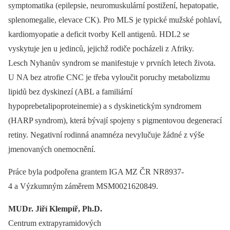
symptomatika (epilepsie, neuromuskulární postižení, hepatopatie,
splenomegalie, elevace CK). Pro MLS je typické mužské pohlaví,
kardiomyopatie a deficit tvorby Kell antigenů. HDL2 se
vyskytuje jen u jedinců, jejichž rodiče pocházeli z Afriky.
Lesch Nyhanův syndrom se manifestuje v prvních letech života.
U NA bez atrofie CNC je třeba vyloučit poruchy metabolizmu
lipidů bez dyskinezí (ABL a familiární
hypoprebetalipoproteinemie) a s dyskinetickým syndromem
(HARP syndrom), která bývají spojeny s pigmentovou degenerací
retiny. Negativní rodinná anamnéza nevylučuje žádné z výše
jmenovaných onemocnění.
Práce byla podpořena grantem IGA MZ ČR NR8937-
4 a Výzkumným záměrem MSM0021620849.
MUDr. Jiří Klempíř, Ph.D.
Centrum extrapyramidových