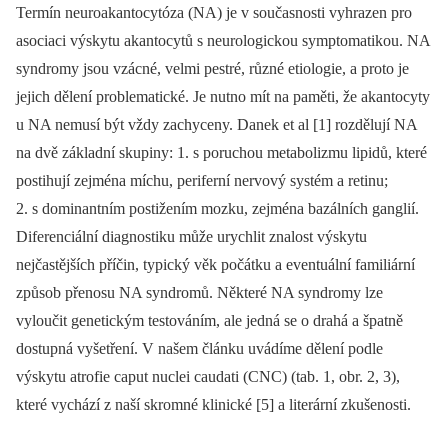
Termín neuroakantocytóza (NA) je v sou­časnosti vyhrazen pro
asociaci výskytu akantocytů s neurologickou symptomatikou. NA
syndromy jsou vzácné, velmi pestré, různé etiologie, a proto je
jejich dělení problematické. Je nutno mít na paměti, že akantocyty
u NA nemusí být vždy zachyceny. Danek et al [1] rozdělují NA
na dvě základní skupiny: 1. s poruchou metabolizmu lipidů, které
postihují zejména míchu, periferní nervový systém a retinu;
2. s dominantním postižením mozku, zejména bazálních ganglií.
Diferenciální dia­gnostiku může urychlit znalost výskytu
nejčastějších příčin, typický věk počátku a eventuální familiární
způsob přenosu NA syndromů. Ně­kte­ré NA syndromy lze
vyloučit genetickým testováním, ale jedná se o drahá a špatně
dostupná vyšetření. V našem článku uvádíme dělení podle
výskytu atrofie caput nuclei caudati (CNC) (tab. 1, obr. 2, 3),
které vychází z naší skromné klinické [5] a literární zkušenosti.