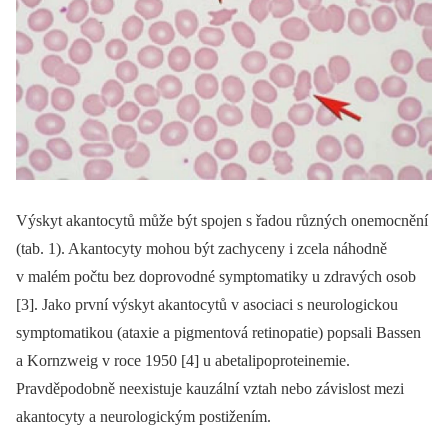
Výskyt akantocytů může být spojen s řadou různých onemocnění
(tab. 1). Akantocyty mohou být zachyceny i zcela náhodně
v malém počtu bez doprovodné symptomatiky u zdravých osob
[3]. Jako první výskyt akantocytů v asociaci s neurologickou
symptomatikou (ataxie a pigmentová retinopatie) popsali Bassen
a Kornzweig v roce 1950 [4] u abetalipoproteinemie.
Pravděpodobně neexistuje kauzální vztah nebo závislost mezi
akantocyty a neurologickým postižením.