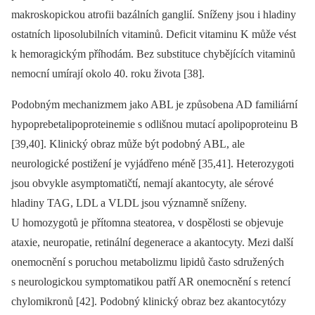
makroskopickou atrofii bazálních ganglií. Sníženy jsou i hladiny
ostatních liposolubilních vitaminů. Deficit vitaminu K může vést
k hemoragickým příhodám. Bez substituce chybějících vitaminů
nemocní umírají okolo 40. roku života [38].
Podobným mechanizmem jako ABL je způsobena AD familiární
hypoprebetalipoproteinemie s odlišnou mutací apolipoproteinu B
[39,40]. Klinický obraz může být podobný ABL, ale
neurologické postižení je vyjádřeno méně [35,41]. Heterozygoti
jsou obvykle asymptomatičtí, nemají akantocyty, ale sérové
hladiny TAG, LDL a VLDL jsou významně sníženy.
U homozygotů je přítomna steatorea, v dospělosti se objevuje
ataxie, neuropatie, retinální degenerace a akantocyty. Mezi další
onemocnění s poruchou metabolizmu lipidů často sdružených
s neurologickou symptomatikou patří AR onemocnění s retencí
chylomikronů [42]. Podobný klinický obraz bez akantocytózy