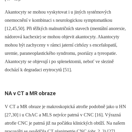
Akantocyty se mohou vyskytovat i u jiných systémových
onemocnění v kombinaci s neurologickou symptomatikou
[12,45,50]. Při těžkých malnutričních stavech (mentální anorexie,
nádorová kachexie) se mohou objevit akantocyty. Akantocyty
mohou být zachyceny v rámci jaterní cirhózy s encefalopatií,
uremie, paraneo­plastického syndromu, psoriázy a tyreopatie.
Akantocyty se objevují i po splenektomii, neboť ve slezině
dochází k degradaci erytrocytů [51].
NA v CT a MR obraze
V CT a MR obraze je makroskopická atrofie podobně jako u HN
[27,30] i u ChAC a MLS nejvíce patrná v CNC [16]. Výrazná
atrofie CNC je patrná již na počátku klinických obtíží. Na našem
pracovišti se osvědčila CT planimetrie CNC (obr. 2, 3) [27].