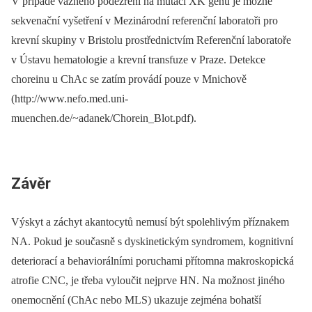
V případě vážného podezření na mutaci XK genu je možné
sekvenační vyšetření v Mezinárodní referenční laboratoři pro
krevní skupiny v Bristolu prostřednictvím Referenční laboratoře
v Ústavu hematologie a krevní transfuze v Praze. Detekce
choreinu u ChAc se zatím provádí pouze v Mnichově
(http://www.nefo.med.uni-
muenchen.de/~adanek/Chorein_Blot.pdf).
Závěr
Výskyt a záchyt akantocytů nemusí být spolehlivým příznakem
NA. Pokud je současně s dyskinetickým syndromem, kognitivní
deteriorací a behaviorálními poruchami přítomna makroskopická
atrofie CNC, je třeba vyloučit nejprve HN. Na možnost jiného
onemocnění (ChAc nebo MLS) ukazuje zejména bohatší