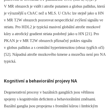
V MR obrazech je vidět i atrofie putamen a globus pallidus, která
je výraznější u ChAC než u MLS. U ChAc lze stejně jako u HN
v MR T2W obrazech pozorovat nespecifické zvýšení signálu ve
striatu. Pro HDL2 je typická masivní globální atrofie mozkové
kůry a atrofický gradient striata podobný jako u HN [21]. Pro
PKAN je v MR T2W obrazech příznačný pokles signálu
v globus pallidus a s centrální hyperintenzitou (obraz tygřích očí)
[52]. Nápadná atrofie mozkového kmene a mozečku není pro NA
typická.
Kognitivní a behavi
orální projevy NA
Degenerativní procesy v bazálních gangliích jsou většinou
spojeny s kognitivním deficitem a behaviorálními změnami.
Bazální ganglia jsou propojena s frontální kůrou i limbickým