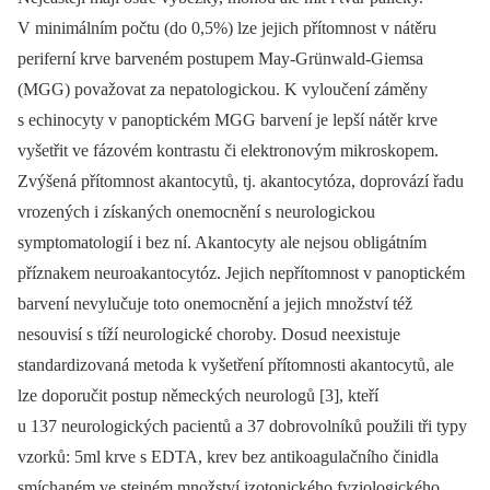
V minimálním počtu (do 0,5%) lze jejich přítomnost v nátěru
periferní krve barveném postupem May-Grünwald-Giemsa
(MGG) považovat za nepatologickou. K vyloučení záměny
s echinocyty v panoptickém MGG barvení je lepší nátěr krve
vyšetřit ve fázovém kontrastu či elektronovým mikroskopem.
Zvýšená přítomnost akantocytů, tj. akantocytóza, doprovází řadu
vrozených i získaných onemocnění s neurologickou
symptomatologií i bez ní. Akantocyty ale nejsou obligátním
příznakem neuroakantocytóz. Jejich nepřítomnost v panoptickém
barvení nevylučuje toto onemocnění a jejich množství též
nesouvisí s tíží neurologické choroby. Dosud neexistuje
standardizovaná metoda k vyšetření přítomnosti akantocytů, ale
lze doporučit postup německých neurologů [3], kteří
u 137 neurologických pacientů a 37 dobrovolníků použili tři typy
vzorků: 5ml krve s EDTA, krev bez antikoagulačního činidla
smíchaném ve stejném množství izotonického fyziologického