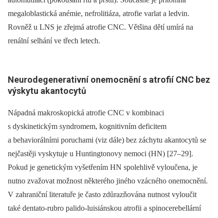
megaloblastická anémie, nefrolitiáza, atrofie varlat a ledvin.
Rovněž u LNS je zřejmá atrofie CNC. Většina dětí umírá na
renální selhání ve třech letech.
Neurodegenerativní onemocnění s atrofi
í CNC
bez
výskytu akantocytů
Nápadná makroskopická atrofie CNC v kom­binaci
s dyskinetickým syndromem, kognitivním deficitem
a behaviorálními poruchami (viz dále) bez záchytu akantocytů se
nejčastěji vyskytuje u Huntingtonovy nemoci (HN) [27–29].
Pokud je genetickým vyšetřením HN spolehlivě vyloučena, je
nutno zvažovat možnost ně­kte­rého jiného vzácného onemocnění.
V zahraniční literatuře je často zdůrazňována nutnost vyloučit
také dentato-rubro palido-luisiánskou atrofii a spinocerebellární