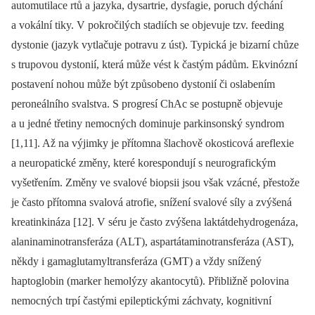
automutilace rtů a jazyka, dysartrie, dysfagie, poruch dýchání
a vokální tiky. V pokročilých stadiích se objevuje tzv. feeding
dystonie (jazyk vytlačuje potravu z úst). Typická je bizarní chůze
s trupovou dystonií, která může vést k častým pádům. Ekvinózní
postavení nohou může být způsobeno dystonií či oslabením
peroneálního svalstva. S progresí ChAc se postupně objevuje
a u jedné třetiny nemocných dominuje parkinsonský syndrom
[1,11]. Až na výjimky je přítomna šlachově okosticová areflexie
a neuropatické změny, které korespondují s neurografickým
vyšetřením. Změny ve svalové biopsii jsou však vzácné, přestože
je často přítomna svalová atrofie, snížení svalové síly a zvýšená
kreatinkináza [12]. V séru je často zvýšena laktátdehydrogenáza,
alaninaminotransferáza (ALT), aspartátaminotransferáza (AST),
někdy i gamaglutamyltransferáza (GMT) a vždy snížený
haptoglobin (marker hemolýzy akantocytů). Přibližně polovina
nemocných trpí častými epileptickými záchvaty, kognitivní