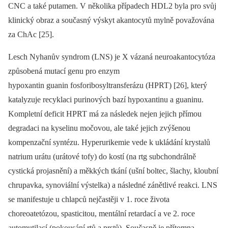
CNC a také putamen. V několika případech HDL2 byla pro svůj
klinický obraz a současný výskyt akantocytů mylně považována
za ChAc [25].
Lesch Nyhanův syndrom (LNS) je X vázaná neuroakantocytóza
způsobená mutací genu pro enzym
hypoxantin guanin fosforibosyltransferázu (HPRT) [26], který
katalyzuje recyklaci purinových bazí hypoxantinu a guaninu.
Kompletní deficit HPRT má za následek nejen jejich přímou
degradaci na kyselinu močovou, ale také jejich zvýšenou
kompenzační syntézu. Hyperurikemie vede k ukládání krystalů
natrium urátu (urátové tofy) do kostí (na rtg subchondrálně
cystická projasnění) a měkkých tkání (ušní boltec, šlachy, kloubní
chrupavka, synoviální výstelka) a následné zánětlivé reakci. LNS
se manifestuje u chlapců nejčastěji v 1. roce života
choreoatetózou, spasticitou, mentální retardací a ve 2. roce
automutilací (pokousání rtů a prstů). Současně je přítomna