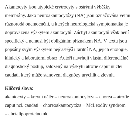
Akantocyty jsou atypické erytrocyty s ostrými výběžky
membrány. Jako neuroakantocytózy (NA) jsou označována velmi
různorodá onemocnění, u kterých neurologická symptomatika je
doprovázena výskytem akantocytů. Záchyt akantocytů však není
specifický a nemusí být obligátním příznakem NA. V textu jsou
popsány svým výskytem nejčastější i raritní NA, jejich etiologie,
klinický a laboratorní obraz. Autoři navrhují vlastní diferenciálně
diagnostický postup, založený na výskytu atrofie caput nuclei
caudati, který může stanovení diagnózy urychlit a zlevnit.
Klíčová slova:
akantocyty –⁠ krevní nátěr –⁠ neuroakantocytóza –⁠ chorea –⁠ atrofie
caput ncl. caudati –⁠ choreoakantocytóza –⁠ McLeodův syndrom
–⁠ abetalipoproteinemie