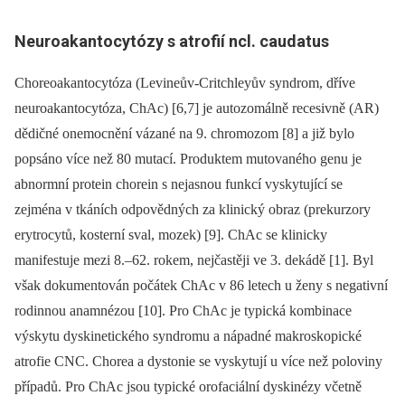
Neuroakantocytózy s atrofií ncl. caudatus
Choreoakantocytóza (Levineův-Critchleyův syndrom, dříve
neuroakantocytóza, ChAc) [6,7] je autozomálně recesivně (AR)
dědičné onemocnění vázané na 9. chromozom [8] a již bylo
popsáno více než 80 mutací. Produktem mutovaného genu je
abnormní protein chorein s nejasnou funkcí vyskytující se
zejména v tkáních odpovědných za klinický obraz (prekurzory
erytrocytů, kosterní sval, mozek) [9]. ChAc se klinicky
manifestuje mezi 8.–62. rokem, nejčastěji ve 3. dekádě [1]. Byl
však dokumentován počátek ChAc v 86 letech u ženy s negativní
rodinnou anamnézou [10]. Pro ChAc je typická kombinace
výskytu dyskinetického syndromu a nápadné makroskopické
atrofie CNC. Chorea a dystonie se vyskytují u více než poloviny
případů. Pro ChAc jsou typické orofaciální dyskinézy včetně