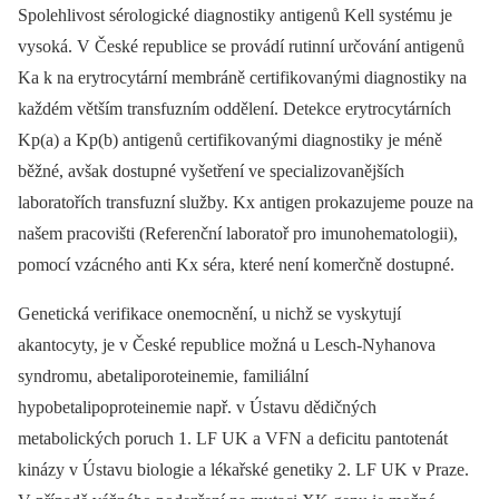
Spolehlivost sérologické diagnostiky antigenů Kell systému je
vysoká. V České republice se provádí rutinní určování antigenů
Ka k na erytrocytární membráně certifikovanými diagnostiky na
každém větším transfuzním oddělení. Detekce erytrocytárních
Kp(a) a Kp(b) antigenů certifikovanými diagnostiky je méně
běžné, avšak dostupné vyšetření ve specializovanějších
laboratořích transfuzní služby. Kx antigen prokazujeme pouze na
našem pracovišti (Referenční laboratoř pro imunohematologii),
pomocí vzácného anti Kx séra, které není komerčně dostupné.
Genetická verifikace onemocnění, u nichž se vyskytují
akantocyty, je v České republice možná u Lesch-Nyhanova
syndromu, abetaliporoteinemie, familiální
hypobetalipoproteinemie např. v Ústavu dědičných
metabolických poruch 1. LF UK a VFN a deficitu pantotenát
kinázy v Ústavu biologie a lékařské genetiky 2. LF UK v Praze.