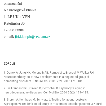
onemocnění
Ne urologická klinika
1. LF UK a VFN
Kateřinská 30
128 08 Praha
e‑mail:
jiri.klempir@seznam.cz
ZDROJE
1. Danek A, Jung HH, Melone MAB, Rampoldi L, Broccoli V, Walker RH.
Neuroacanthocytosis: new developments in a neglected group of
dementing disorders. J Neurol Sci 2005; 229–230 : 171–186.
2. De Franceschi L, Olivieri O, Corrocher R. Erythrocyte aging in
neurodegenerative disorders. Cell Mol Biol 2004; 50(2): 179–185.
3. Storch A, Kornhass M, Schwarz J. Testing for acanthocytosis
A prospective reader-blinded study in movement disorder patients. J Neurol