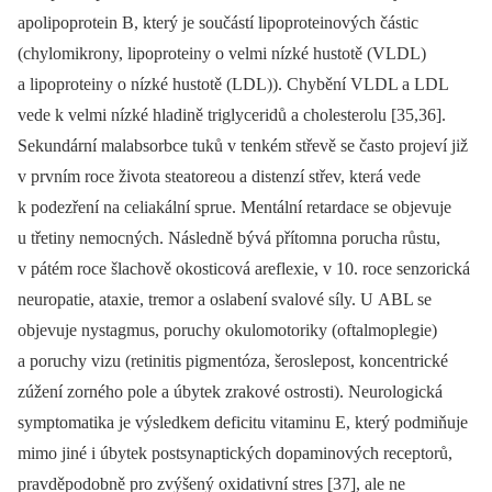
apolipoprotein B, který je součástí lipoproteinových částic
(chylomikrony, lipoproteiny o velmi nízké hustotě (VLDL)
a lipoproteiny o nízké hustotě (LDL)). Chybění VLDL a LDL
vede k velmi nízké hladině triglyceridů a cholesterolu [35,36].
Sekundární malabsorbce tuků v tenkém střevě se často projeví již
v prvním roce života steatoreou a distenzí střev, která vede
k podezření na celiakální sprue. Mentální retardace se objevuje
u třetiny nemocných. Následně bývá přítomna porucha růstu,
v pátém roce šlachově okosticová areflexie, v 10. roce senzorická
neuropatie, ataxie, tremor a oslabení svalové síly. U ABL se
objevuje nystagmus, poruchy okulomotoriky (oftalmoplegie)
a poruchy vizu (retinitis pigmentóza, šeroslepost, koncentrické
zúžení zorného pole a úbytek zrakové ostrosti). Neurologická
symptomatika je výsledkem deficitu vitaminu E, který podmiňuje
mimo jiné i úbytek postsynaptických dopaminových receptorů,
pravděpodobně pro zvýšený oxidativní stres [37], ale ne