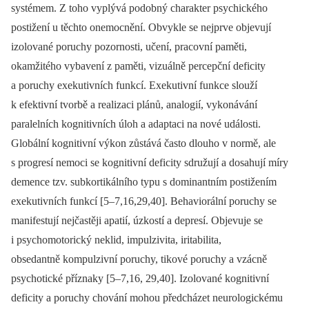
systémem. Z toho vyplývá podobný charakter psychického
postižení u těchto onemocnění. Obvykle se nejprve objevují
izolované poruchy pozornosti, učení, pracovní paměti,
okamžitého vybavení z paměti, vizuálně percepční deficity
a poruchy exekutivních funkcí. Exekutivní funkce slouží
k efektivní tvorbě a realizaci plánů, analogií, vykonávání
paralelních kognitivních úloh a adaptaci na nové události.
Globální kognitivní výkon zůstává často dlouho v normě, ale
s progresí nemoci se kognitivní deficity sdružují a dosahují míry
demence tzv. subkortikálního typu s dominantním postižením
exekutivních funkcí [5–7,16,29,40]. Behaviorální poruchy se
manifestují nejčastěji apatií, úzkostí a depresí. Objevuje se
i psychomotorický neklid, impulzivita, iritabilita,
obsedantně kompulzivní poruchy, tikové poruchy a vzácně
psychotické příznaky [5–7,16, 29,40]. Izolované kognitivní
deficity a poruchy chování mohou předcházet neurologickému