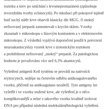
roztoku a krev po smíchání s levomepromazinem (způsobuje
reverzibilitu tvorby echinocytů). Po inkubaci při pokojové teplotě
buď suchý nátěr krve obarvili klasicky dle MGG, či mokrý
nefixovaný preparát zamontovali s krycím sklem. Vzorky
zkoumali v mikroskopu s fázovým kontrastem a v elektronovém
mikroskopu. Z výsledků vyplývá doporučení použít k potvrzení
neuroakantocytózy vzorek krve s izotonickým roztokem
a prohlédnout nefixovaný „mokrý“ preparát. Za patologickou
hodnotu je považováno více než 6,3% akantocytů.
Vyšetření antigenů Kell systému se provádí na nativních
erytrocytech, nejlépe na čerstvém odběru antikoagulovaného
vzorku, přičemž na antikoagulans nezáleží. Tyto antigeny lze
vyšetřit i ve vzorku sražené krve, ale vyšetření je o něco
komplikovanější a nelze z takového vzorku kvalitně izolovat
DNA pro případná následná molekulárněbiologická vyšetření.