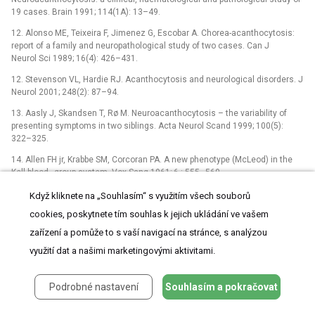
19 cases. Brain 1991; 114(1A): 13–49.
12. Alonso ME, Teixeira F, Jimenez G, Escobar A. Chorea-acanthocytosis:
report of a family and neuropathological study of two cases. Can J
Neurol Sci 1989; 16(4): 426–431.
12. Stevenson VL, Hardie RJ. Acanthocytosis and neurological disorders. J
Neurol 2001; 248(2): 87–94.
13. Aasly J, Skandsen T, Rø M. Neuroacanthocytosis –⁠ the variability of
presenting symptoms in two siblings. Acta Neurol Scand 1999; 100(5):
322–325.
14. Allen FH jr, Krabbe SM, Corcoran PA. A new phenotype (McLeod) in the
Kell blood–group system. Vox Sang 1961; 6 : 555–560.
15. Marsh WL, Marsh NJ, Moore A, Symmans WA, Johnson CL, Redman
Když kliknete na „Souhlasím“ s využitím všech souborů
CM. Elevated serum creatine phosphokinase in subjects with McLeod
cookies, poskytnete tím souhlas k jejich ukládání ve vašem
syndrome. Vox Sang 1981; 40(6): 403–411.
zařízení a pomůže to s vaší navigací na stránce, s analýzou
16. Danek A, Rubio JP, Rampoldi L, Ho MF, Dobson-Stone C, Tison F et al.
využití dat a našimi marketingovými aktivitami.
McLeod neuroacanthocytosis: genotype and phenotype. Ann Neurol 2001;
50(6): 755–764.
Podrobné nastavení
Souhlasím a pokračovat
17. Wimer BM, Marsh WL, Taswell HF, Galey WR. Haematological changes
associated with the McLeod phenotype of the Kell blood group system. Br J
Haematol 1977; 36(2): 219–224.