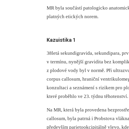
MR byla součástí patologicko anatomick
platných etických norem.
Kazuistika 1
38letá sekundigravida, sekundipara, prv
v termínu, nynější gravidita bez kompli
z plodové vody byl v normě. Při ultraz
corpus callosum, hraniční ventrikulomeg
konzultaci a seznámení s rizikem pro pl
které proběhlo ve 23. týdnu těhotenství.
Na MR, která byla provedena bezprostře
callosum, byla patrná i Probstova vlákn
především parietookcipitálně vlevo, k