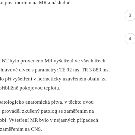
ezu post mortem na MR a následné
an NT bylo provedeno MR vyšetření ve všech třech
hlavové cívce s parametry: TE 92 ms, TR 3 883 ms,
lo při vyšetření v hermeticky uzavřeném obalu, za
přibližně pokojovou teplotu.
atologicko anatomická pitva, v těchto dvou
u prováděl zkušený patolog se zaměřením na
obí. Vyšetření MR bylo v nejasných případech
 zaměřením na CNS.