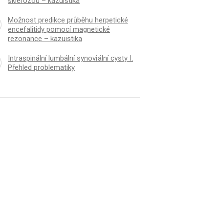
sklerózou – kazuistika
Možnost predikce průběhu herpetické
encefalitidy pomocí magnetické
rezonance – kazuistika
Intraspinální lumbální synovi ální cysty I.
Přehled problematiky