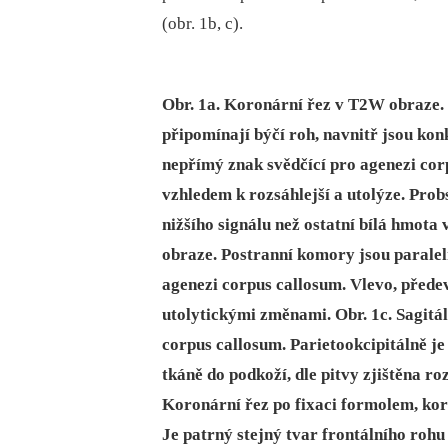
(obr. 1b, c).
Obr. 1a. Koronární řez v T2W obraze.
připomínají býčí roh, navnitř jsou konk
nepřímý znak svědčící pro agenezi cor
vzhledem k rozsáhlejší a utolýze. Prob
nižšího signálu než ostatní bílá hmot
obraze. Postranní komory jsou paralel
agenezi corpus callosum. Vlevo, přede
utolytickými změnami. Obr. 1c. Sagitá
corpus callosum. Parietookcipitálně j
tkáně do podkoží, dle pitvy zjištěna ro
Koronární řez po fixaci formolem, kor
Je patrný stejný tvar frontálního roh