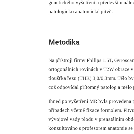
genetického vyšetření a především nál
patologicko anatomické pitvě.
Metodika
Na přístroji firmy Philips 1.5T, Gyrosc
ortogonálních rovinách v T2W obraze v 
tloušťka řezu (THK) 3,0/0,3mm. Tělo by
což odpovídal přítomný patolog a mělo 
Ihned po vyšetření MR byla provedena p
případech včetně fixace formolem. Pitv
vývojové vady plodu v prenatálním obd
konzultováno s profesorem anatomie se