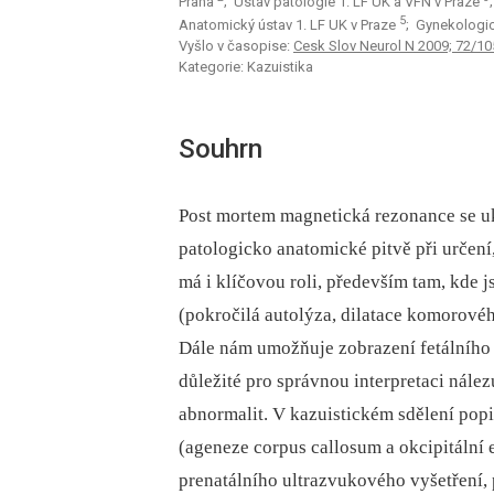
Praha
; Ústav patologie 1. LF UK a VFN v Praze
5
Anatomický ústav 1. LF UK v Praze
; Gynekologic
Vyšlo v časopise:
Cesk Slov Neurol N 2009; 72/10
Kategorie: Kazuistika
Souhrn
Post mortem magnetická rezonance se u
patologicko anatomické pitvě při určen
má i klíčovou roli, především tam, kde
(pokročilá autolýza, dilatace komorové
Dále nám umožňuje zobrazení fetálního 
důležité pro správnou interpretaci nál
abnormalit. V kazuistickém sdělení po
(ageneze corpus callosum a okcipitální
prenatálního ultrazvukového vyšetření,