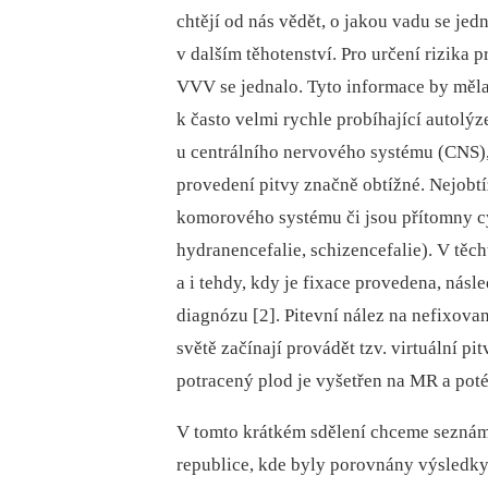
chtějí od nás vědět, o jakou vadu se jed
v dalším těhotenství. Pro určení rizika p
VVV se jednalo. Tyto informace by měla
k často velmi rychle probíhající autolý
u centrálního nervového systému (CNS)
provedení pitvy značně obtížné. Nejobtíž
komorového systému či jsou přítomny cy
hydranencefalie, schizencefalie). V těc
a i tehdy, kdy je fixace provedena, násl
diagnózu [2]. Pitevní nález na nefixova
světě začínají provádět tzv. virtuální 
potracený plod je vyšetřen na MR a poté
V tomto krátkém sdělení chceme seznám
republice, kde byly porovnány výsledky