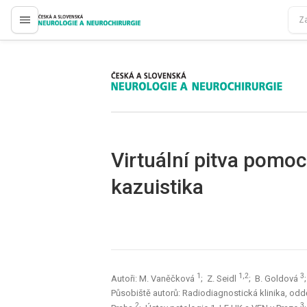
proLékaře.cz
proLékaře.cz
Virtuální pitva pomo
kazuistika
1
1,2
3
Autoři: M. Vaněčková
; Z. Seidl
; B. Goldová
Působiště autorů: Radiodiagnostická klinika, odd
2
3