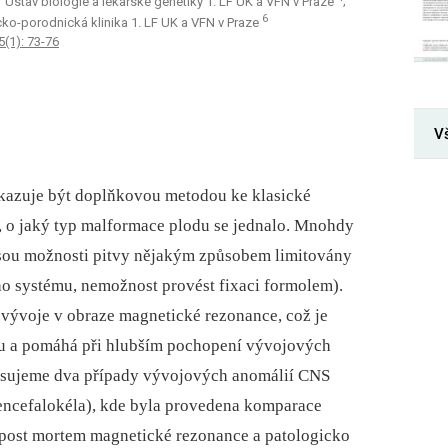
; Ústav biologie a lékařské genetiky 1. LF UK a VFN v Praze
;
6
ko-porodnická klinika 1. LF UK a VFN v Praze
5(1): 73-76
V
kazuje být doplňkovou metodou ke klasické
í, o jaký typ malformace plodu se jednalo. Mnohdy
 jsou možnosti pitvy nějakým způsobem limitovány
ho systému, nemožnost provést fixaci formolem).
vývoje v obraze magnetické rezonance, což je
ezu a pomáhá při hlubším pochopení vývojových
pisujeme dva případy vývojových anomálií CNS
 encefalokéla), kde byla provedena komparace
 post mortem magnetické rezonance a patologicko