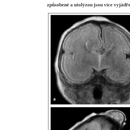
způsobené a utolýzou jsou více vyjádř