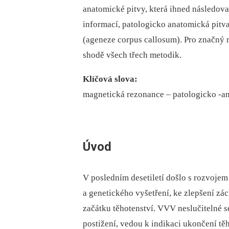
anatomické pitvy, která ihned následova
informací, patologicko anatomická pitva
(ageneze corpus callosum). Pro značný 
shodě všech třech metodik.
Klíčová slova:
magnetická rezonance –⁠ patologicko -an
Úvod
V posledním desetiletí došlo s rozvoje
a genetického vyšetření, ke zlepšení z
začátku těhotenství. VVV neslučitelné 
postižení, vedou k indikaci ukončení těh