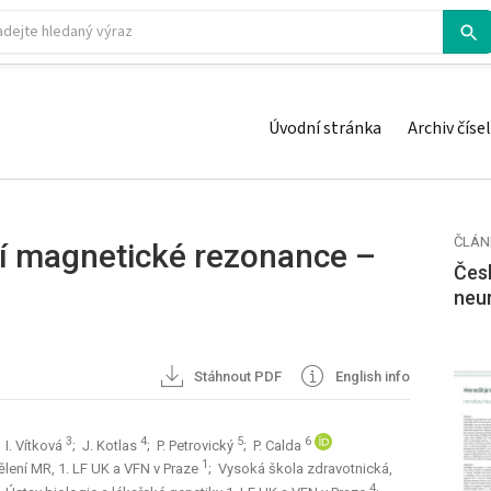
Úvodní stránka
Archiv čísel
ČLÁN
cí magnetické rezonance –
Česk
neu
Stáhnout PDF
English info
3
4
5
6
; I. Vítková
; J. Kotlas
; P. Petrovický
; P. Calda
1
ělení MR, 1. LF UK a VFN v Praze
; Vysoká škola zdravotnická,
4