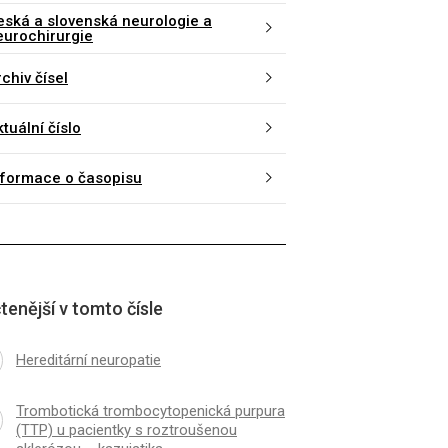
eská a slovenská neurologie a
eurochirurgie
chiv čísel
tuální číslo
nformace o časopisu
tenější v tomto čísle
Hereditární neuropatie
Trombotická trombocytopenická purpura
(TTP) u pacientky s roztroušenou