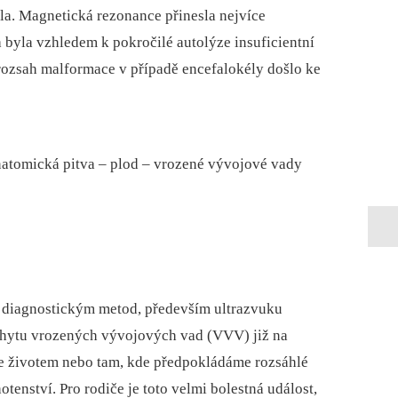
la. Magnetická rezonance přinesla nejvíce
 byla vzhledem k pokročilé autolýze insuficientní
rozsah malformace v případě encefalokély došlo ke
atomická pitva –⁠ plod –⁠ vrozené vývojové vady
m diagnostickým metod, především ultrazvuku
áchytu vrozených vývojových vad (VVV) již na
se životem nebo tam, kde předpokládáme rozsáhlé
otenství. Pro rodiče je toto velmi bolestná událost,