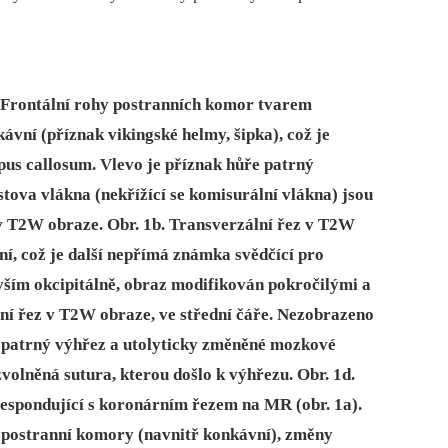
 Frontální rohy postranních komor tvarem
ávní (příznak vikingské helmy, šipka), což je
pus callosum. Vlevo je příznak hůře patrný
stova vlákna (nekřížící se komisurální vlákna) jsou
a v T2W obraze. Obr. 1b. Transverzální řez v T2W
ní, což je další nepřímá známka svědčící pro
vším okcipitálně, obraz modifikován pokročilými a
lní řez v T2W obraze, ve střední čáře. Nezobrazeno
e patrný výhřez a utolyticky změněné mozkové
zvolněná sutura, kterou došlo k výhřezu. Obr. 1d.
espondující s koronárním řezem na MR (obr. 1a).
u postranní komory (navnitř konkávní), změny