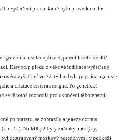
ého vyšetření plodu, které bylo provedeno dle
ní gravidita bez komplikací, porodila zdravé dítě
kací. Karyotyp plodu z věkové indikace vyšetřený
vukovém vyšetření ve 22. týdnu byla popsána ageneze
alie a dilatace cisterna magna. Po genetické
od se těhotná rozhodla pro ukončení těhotenství,
dně po potratu, se zobrazila ageneze corpus
a (obr. 1a). Na MR již byly známky autolýzy,
de byl destruovaný mozkový parenchym i v podkoží