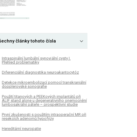
šechny články tohoto čísla
Intraspinální lumbální synovi ální cysty I.
Přehled problematiky
Diferenciální diagnostika neuroakantocytóz
Detekce mikroembolizací pomocí transkraniální
dopplerovské sonografie
Použití titanových a PEEKových implantátů při
ALIF stand alone u degenerativního onemocnění
lumbosakrální páteře – prospektivní studie
První zkušenosti s použitím intraoperační MR při
resekcích adenomů hypofýzy
Hereditární neuropatie