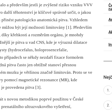
nalo a především jestli je zvýšené riziko vzniku VVV
Č
n
ro další těhotenství je klíčové správně určit, o jakou
Ar
 přinést patologicko anatomická pitva. Vzhledem
ze můžou být její možnosti limitovány [1]. Především
Ak
, díky křehkosti a rozměrům orgánu, je mnohdy
nější je pitva u vad CNS, kde je výrazná dilatace
I
sty (hydrocefalus, holoprosencefalie,
hto případech se někdy nezdaří fixace formolem
edná pitva často jen obtížně stanoví přesnou
ném mozku je většinou značně limitován. Proto se ve
Nejč
pitvy pomocí magnetické rezonance (MR), kde
 je provedena pitva [3].
it s novou metodikou poprvé použitou v České
 prenatálního ultrazvukového vyšetření,