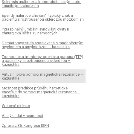
Sclerosis multiplex a komorbidita s iným a uto
imunitným ochorením
Ependymální „čerchování“, typický znak u
pacientů s roztroušenou sklerózou mozkomíšní
Intraspinální lumbální synoviální cysty II –
chirurgická léčba 13 nemocných
Dermatomyozitida asociovaná s mnohočetným
myelomem a amyloidózou – kazuistika
Trombotická trombocytopenická purpura (TTP)
u pacientky s roztroušenou sklerózou –
kazuistika
Virtuální pitva pomocí magnetické rezonance –
kazuistika
Možnost predikce průběhu herpetické
encefalitidy pomocí magnetické rezonance –
kazuistika
Webové okénko
Analýza dat v neurologii
Zpráva z 36. kongresu ISPN