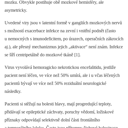
mozku. Obvykle postihuje obě mozkové hemisféry, ale
asymetricky.
Uvedené viry jsou v latentní formě v gangliích mozkových nervů
s možností exacerbace infekce na zevní i vnitřní podnět (často
u nemocných s imunodeficitem, po úrazech, operačních zákrocích
aj.), ale přesný mechanizmus jejich „aktivace“ není znám. Infekce
se šíří centripetálně do mozkové tkáně [1].
Virus vyvolává hemoragicko nekrotickou encefalitidu, jestliže
pacient není léčen, ve více než 50% umírá, ale i u včas léčených
pacientů bývají ve více než 50% reziduální neurologické
následky.
Pacienti si stěžují na bolesti hlavy, mají progredující teploty,
přidávají se epileptické záchvaty, poruchy vědomí, ložiskové
příznaky odpovídají selektivně dolní části frontálního
a temporálního laloku. Často jsou přítomny čichové halucinace,