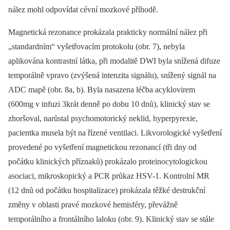
nález mohl odpovídat cévní mozkové příhodě.
Magnetická rezonance prokázala prakticky normální nález při
„standardním“ vyšetřovacím protokolu (obr. 7), nebyla
aplikována kontrastní látka, při modalitě DWI byla snížená difuze
temporálně vpravo (zvýšená intenzita signálu), snížený signál na
ADC mapě (obr. 8a, b). Byla nasazena léčba acyklovirem
(600mg v infuzi 3krát denně po dobu 10 dnů), klinický stav se
zhoršoval, narůstal psychomotorický neklid, hyperpyrexie,
pacientka musela být na řízené ventilaci. Likvorologické vyšetření
provedené po vyšetření magnetickou rezonancí (tři dny od
počátku klinických příznaků) prokázalo proteinocytologickou
asociaci, mikroskopický a PCR průkaz HSV-1. Kontrolní MR
(12 dnů od počátku hospitalizace) prokázala těžké destrukční
změny v oblasti pravé mozkové hemisféry, převážně
temporálního a frontálního laloku (obr. 9). Klinický stav se stále