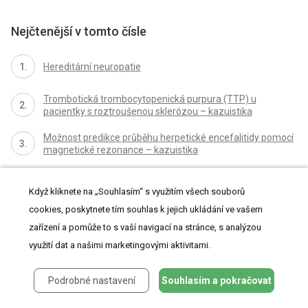
Nejčtenější v tomto čísle
Hereditární neuropatie
Trombotická trombocytopenická purpura (TTP) u
pacientky s roztroušenou sklerózou – kazuistika
Možnost predikce průběhu herpetické encefalitidy pomocí
magnetické rezonance – kazuistika
Intraspinální lumbální synovi ální cysty I.
Přehled problematiky
Když kliknete na „Souhlasím“ s využitím všech souborů
cookies, poskytnete tím souhlas k jejich ukládání ve vašem
zařízení a pomůže to s vaší navigací na stránce, s analýzou
využití dat a našimi marketingovými aktivitami.
Podrobné nastavení
Souhlasím a pokračovat