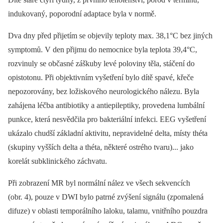
indukovaný, poporodní adaptace byla v normě.
Dva dny před přijetím se objevily teploty max. 38,1°C bez jiných
symptomů. V den přijmu do nemocnice byla teplota 39,4°C,
rozvinuly se občasné záškuby levé poloviny těla, stáčení do
opistotonu. Při objektivním vyšetření bylo dítě spavé, křeče
nepozorovány, bez ložiskového neurologického nálezu. Byla
zahájena léčba antibiotiky a antiepileptiky, provedena lumbální
punkce, která nesvědčila pro bakteriální infekci. EEG vyšetření
ukázalo chudší základní aktivitu, nepravidelné delta, místy théta
(skupiny vyšších delta a théta, ně­kte­ré ostrého tvaru)... jako
korelát subklinického záchvatu.
Při zobrazení MR byl normální nález ve všech sekvencích
(obr. 4), pouze v DWI bylo patrné zvýšení signálu (zpomalená
difuze) v oblasti temporálního laloku, talamu, vnitřního pouzdra