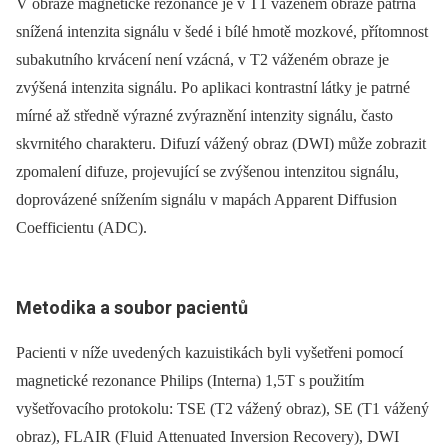
V obraze magnetické rezonance je v T1 váženém obraze patrná
snížená intenzita signálu v šedé i bílé hmotě mozkové, přítomnost
subakutního krvácení není vzácná, v T2 váženém obraze je
zvýšená intenzita signálu. Po aplikaci kontrastní látky je patrné
mírné až středně výrazné zvýraznění intenzity signálu, často
skvrnitého charakteru. Difuzí vážený obraz (DWI) může zobrazit
zpomalení difuze, projevující se zvýšenou intenzitou signálu,
doprovázené snížením signálu v mapách Apparent Diffusion
Coefficientu (ADC).
Metodika a soubor pacientů
Pacienti v níže uvedených kazuistikách byli vyšetřeni pomocí
magnetické rezonance Philips (Interna) 1,5T s použitím
vyšetřovacího protokolu: TSE (T2 vážený obraz), SE (T1 vážený
obraz), FLAIR (Fluid Attenuated Inversion Recovery), DWI