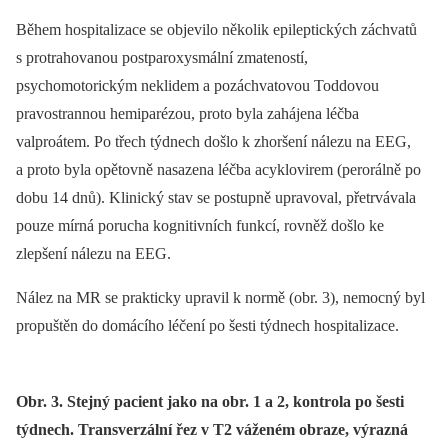
Během hospitalizace se objevilo několik epileptických záchvatů
s protrahovanou postparoxysmální zmateností,
psychomotorickým neklidem a pozáchvatovou Toddovou
pravostrannou hemiparézou, proto byla zahájena léčba
valproátem. Po třech týdnech došlo k zhoršení nálezu na EEG,
a proto byla opětovně nasazena léčba acyklovirem (perorálně po
dobu 14 dnů). Klinický stav se postupně upravoval, přetrvávala
pouze mírná porucha kognitivních funkcí, rovněž došlo ke
zlepšení nálezu na EEG.
Nález na MR se prakticky upravil k normě (obr. 3), nemocný byl
propuštěn do domácího léčení po šesti týdnech hospitalizace.
Obr. 3. Stejný pacient jako na obr. 1 a 2, kontrola po šesti
týdnech. Transverzální řez v T2 váženém obraze, výrazná