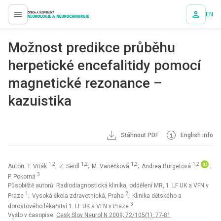
EN
proLékaře.cz
Možnost predikce průběhu
herpetické encefalitidy pomocí
magnetické rezonance –
kazuistika
Stáhnout PDF
English info
1,2
1,2
1,2
1,2
Autoři: T. Viták
; Z. Seidl
; M. Vaněčková
; Andrea Burgetová
;
3
P. Pokorná
Působiště autorů: Radiodiagnostická klinika, oddělení MR, 1. LF UK a VFN v
1
2
Praze
; Vysoká škola zdravotnická, Praha
; Klinika dětského a
3
dorostového lékařství 1. LF UK a VFN v Praze
Vyšlo v časopise:
Cesk Slov Neurol N 2009; 72/105(1): 77-81