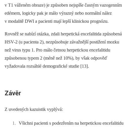
v T1 váženém obraze) je způsoben nejspíše časným vazogenním
edémem, logicky pak je málo výrazný nebo normální nález
v modalitě DWI a pacienti mají lepší klinickou prognózu.
Rovněž se nabízí otázka, zdali herpetická encefalitida způsobená
HSV-2 (u pacienta 2), nezpůsobuje závažnější postižení mozku
než virus typu 1. Pro málo četnou herpetickou encefalitidu
způsobenou typem 2 (méně než 10%), by však odpověď
vyžadovala rozsáhlé demografické studie [13].
Závěr
Z uvedených kazuistik vyplývá:
Všichni pacienti s podezřením na herpetickou encefalitidu