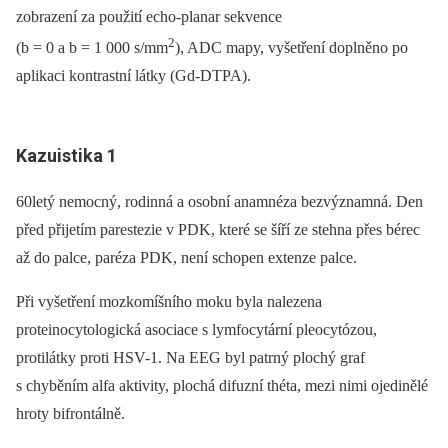
zobrazení za použití echo-planar sekvence
2
(b = 0 a b = 1 000 s/mm
), ADC mapy, vyšetření doplněno po
aplikaci kontrastní látky (Gd-DTPA).
Kazuistika 1
60letý nemocný, rodinná a osobní anamnéza bezvýznamná. Den
před přijetím parestezie v PDK, které se šíří ze stehna přes bérec
až do palce, paréza PDK, není schopen extenze palce.
Při vyšetření mozkomíšního moku byla nalezena
proteinocytologická asociace s lymfocytární pleocytózou,
protilátky proti HSV-1. Na EEG byl patrný plochý graf
s chyběním alfa aktivity, plochá difuzní théta, mezi nimi ojedinělé
hroty bifrontálně.