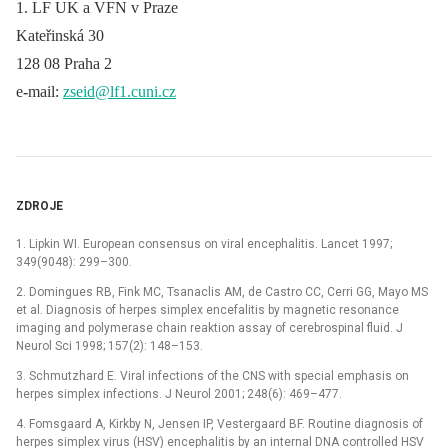
1. LF UK a VFN v Praze
Kateřinská 30
128 08 Praha 2
e
-
mail:
zseid@lf1.cuni.cz
ZDROJE
1. Lipkin WI. European consensus on viral encephalitis. Lancet 1997;
349(9048): 299–300.
2. Domingues RB, Fink MC, Tsanaclis AM, de Cas­tro CC, Cerri GG, Mayo MS
et al. Diagnosis of herpes simplex encefalitis by magnetic resonance
imaging and polymerase chain reaktion assay of cerebrospinal fluid. J
Neurol Sci 1998; 157(2): 148–153.
3. Schmutzhard E. Viral infections of the CNS with special emphasis on
herpes simplex infections. J Neurol 2001; 248(6): 469–477.
4. Fomsgaard A, Kirkby N, Jensen IP, Vestergaard BF. Routine diagnosis of
herpes simplex virus (HSV) encephalitis by an internal DNA controlled HSV