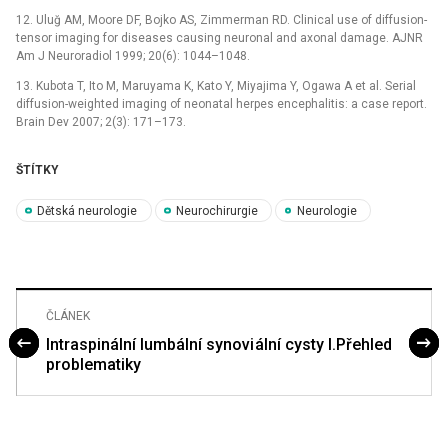
12. Uluğ AM, Moore DF, Bojko AS, Zimmerman RD. Clinical use of diffusion-
tensor imaging for diseases causing neuronal and axonal damage. AJNR
Am J Neuroradiol 1999; 20(6): 1044–1048.
13. Kubota T, Ito M, Maruyama K, Kato Y, Miyajima Y, Ogawa A et al. Serial
diffusion-weighted imaging of neonatal herpes encephalitis: a case report.
Brain Dev 2007; 2(3): 171–173.
ŠTÍTKY
Dětská neurologie
Neurochirurgie
Neurologie
ČLÁNEK
Intraspinální lumbální synovi ální cysty I.Přehled
problematiky