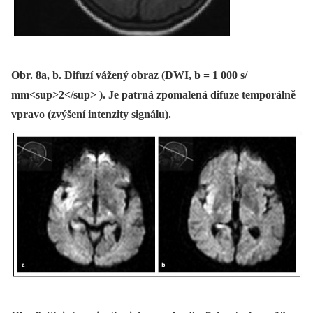
Obr. 8a, b. Difuzí vážený obraz (DWI, b = 1 000 s/
mm<sup>2</sup> ). Je patrná zpomalená difuze temporálně
vpravo (zvýšení intenzity signálu).