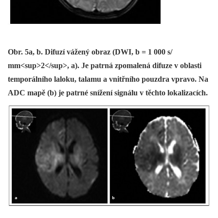
Obr. 5a, b. Difuzí vážený obraz (DWI, b = 1 000 s/
mm<sup>2</sup>, a). Je patrná zpomalená difuze v oblasti
temporálního laloku, talamu a vnitřního pouzdra vpravo. Na
ADC mapě (b) je patrné snížení signálu v těchto lokalizacích.