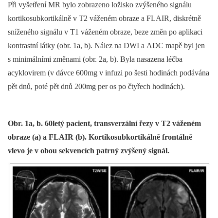
Při vyšetření MR bylo zobrazeno ložisko zvýšeného signálu
kortikosubkortikálně v T2 váženém obraze a FLAIR, diskrétně
sníženého signálu v T1 váženém obraze, beze změn po aplikaci
kontrastní látky (obr. 1a, b). Nález na DWI a ADC mapě byl jen
s minimálními změnami (obr. 2a, b). Byla nasazena léčba
acyklovirem (v dávce 600mg v infuzi po šesti hodinách podávána
pět dnů, poté pět dnů 200mg per os po čtyřech hodinách).
Obr. 1a, b. 60letý pacient, transverzální řezy v T2 váženém
obraze (a) a FLAIR (b). Kortikosubkortikálně frontálně
vlevo je v obou sekvencích patrný zvýšený signál.