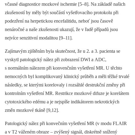
včasné diagnostice mozkové ischemie [5–8]. Na základě našich
zkušeností by měly být součástí vyšetřovacího protokolu při
podezření na herpetickou encefalitidu, neboť jsou časově
nenáročné a naše zkušenosti ukazují, že v řadě případů jsou
nejvíce senzitivní modalitou [9–11].
Zajímavým zjištěním byla skutečnost, že u 2. a 3. pacienta se
vyskytl patologický nález při zobrazení DWI a ADC,
s normálním nálezem při konvenčním vyšetření MR. U těchto
nemocných byl komplikovaný klinický průběh a měli těžké trvalé
následky, se kterými korelovaly i rozsáhlé destrukční změny při
kontrolním vyšetření MR. Restrikce mozkové difuze je korelátem
cytotoxického edému a je nejspíše indikátorem nekrotických
změn mozkové tkáně [9,12].
Patologický nález při konvečním vyšetření MR (v modu FLAIR
a v T2 váženém obraze –⁠ zvýšený signál, diskrétně snížený