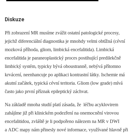
Diskuze
Při zobrazení MR musíme zvážit ostatní patologické procesy,
jejichž diferenciální diagnostika je mnohdy velmi obtížná (cévní
mozková příhoda, gliom, limbická encefalitida). Limbická
encefalitida je paraneoplastický proces postihující predilekčně
limbický systém, typicky bývá oboustranně, nebývá přítomno
krvácení, neenhancuje po aplikaci kontrastní látky. Ischemie má
akutní začátek, typická cévní teritoria. Gliom (low grade) mívá
často jako první příznak epileptický záchvat.
Na základě mnoha studií platí zásada, že léčbu acyklovirem
zahájíme již při klinickém podezření na onemocnění virovou
encefalitidou, zvláště je li podpořeno nálezem na MR v DWI
a ADC mapy nám přinesly nové informace, využívané hlavně při