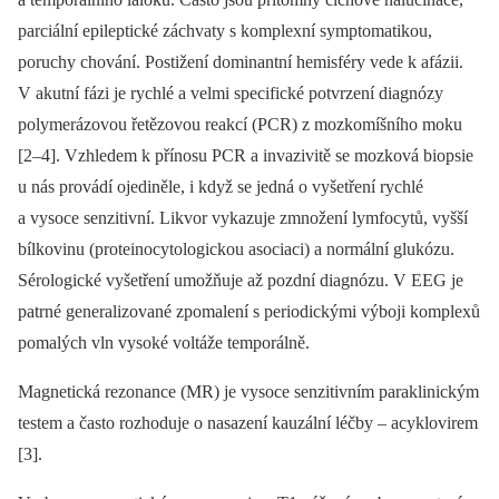
parciální epileptické záchvaty s komplexní symptomatikou,
poruchy chování. Postižení dominantní hemisféry vede k afázii.
V akutní fázi je rychlé a velmi specifické potvrzení diagnózy
polymerázovou řetězovou reakcí (PCR) z mozkomíšního moku
[2–4]. Vzhledem k přínosu PCR a invazivitě se mozková biopsie
u nás provádí ojediněle, i když se jedná o vyšetření rychlé
a vysoce senzitivní. Likvor vykazuje zmnožení lymfocytů, vyšší
bílkovinu (proteinocytologickou asociaci) a normální glukózu.
Sérologické vyšetření umožňuje až pozdní diagnózu. V EEG je
patrné generalizované zpomalení s periodickými výboji komplexů
pomalých vln vysoké voltáže temporálně.
Magnetická rezonance (MR) je vysoce senzitivním paraklinickým
testem a často rozhoduje o nasazení kauzální léčby –⁠ acyklovirem
[3].