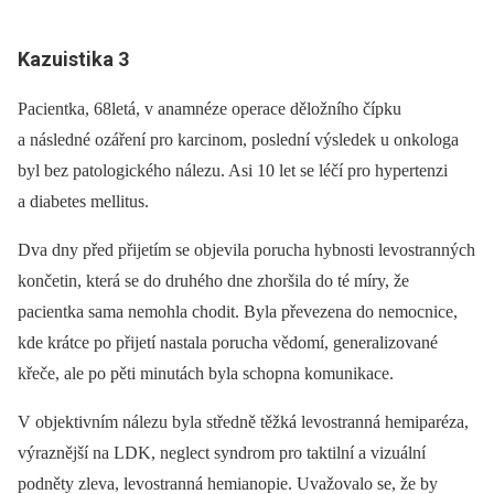
Kazuistika 3
Pacientka, 68letá, v anamnéze operace děložního čípku
a následné ozáření pro karcinom, poslední výsledek u onkologa
byl bez patologického nálezu. Asi 10 let se léčí pro hypertenzi
a diabetes mellitus.
Dva dny před přijetím se objevila porucha hybnosti levostranných
končetin, která se do druhého dne zhoršila do té míry, že
pacientka sama nemohla chodit. Byla převezena do nemocnice,
kde krátce po přijetí nastala porucha vědomí, generalizované
křeče, ale po pěti minutách byla schopna komunikace.
V objektivním nálezu byla středně těžká levostranná hemiparéza,
výraznější na LDK, neglect syndrom pro taktilní a vizuální
podněty zleva, levostranná hemianopie. Uvažovalo se, že by