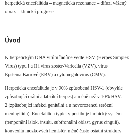
herpetická encefalitida –⁠ magnetická rezonance –⁠ difuzí vážený
obraz –⁠ klinická progrese
Úvod
K herpetickým DNA virům řadíme vedle HSV (Herpes Simplex
Virus) typu I a II i virus zoster-Varicella (VZV), virus
Epsteina Barrové (EBV) a cytomegalovirus (CMV).
Herpetická encefalitida je v 90% způsobená HSV-1 (obvykle
způsobující orální a labiální herpes) a méně než v 10% HSV-
2 (způsobující infekci genitální a u novorozenců serózní
meningitidu). Encefalitida typicky postihuje limbický systém
(temporální lalok, insulu, subfrontální oblast, gyrus cinguli),
konvexitu mozkových hemisfér, méně často ostatní struktury