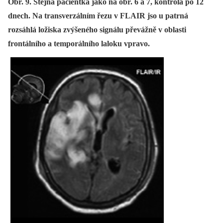
Obr. 9. Stejná pacientka jako na obr. 6 a 7, kontrola po 12
dnech. Na transverzálním řezu v FLAIR jso u patrná
rozsáhlá ložiska zvýšeného signálu převážně v oblasti
frontálního a temporálního laloku vpravo.