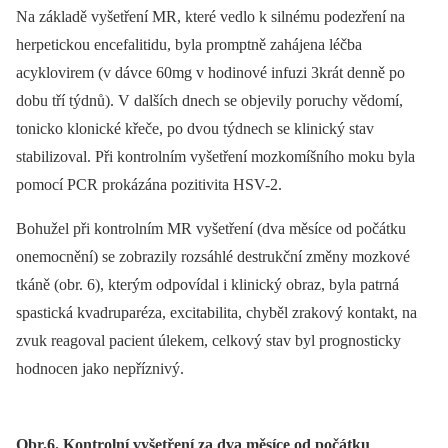
Na základě vyšetření MR, které vedlo k silnému podezření na
herpetickou encefalitidu, byla promptně zahájena léčba
acyklovirem (v dávce 60mg v hodinové infuzi 3krát denně po
dobu tří týdnů). V dalších dnech se objevily poruchy vědomí,
tonicko klonické křeče, po dvou týdnech se klinický stav
stabilizoval. Při kontrolním vyšetření mozkomíšního moku byla
pomocí PCR prokázána pozitivita HSV-2.
Bohužel při kontrolním MR vyšetření (dva měsíce od počátku
onemocnění) se zobrazily rozsáhlé destrukční změny mozkové
tkáně (obr. 6), kterým odpovídal i klinický obraz, byla patrná
spastická kvadruparéza, excitabilita, chyběl zrakový kontakt, na
zvuk reagoval pacient úlekem, celkový stav byl prognosticky
hodnocen jako nepříznivý.
Obr.6. Kontrolní vyšetření za dva měsíce od počátku