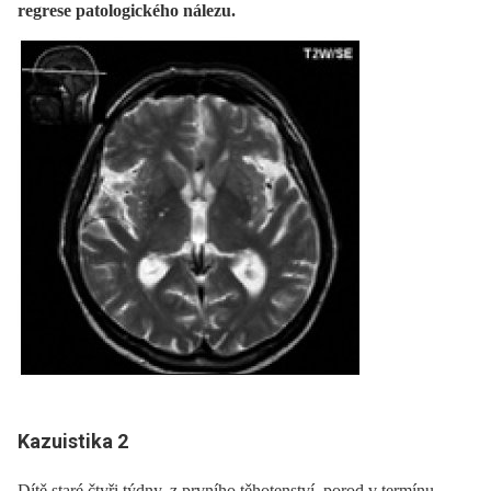
regrese patologického nálezu.
Kazuistika 2
Dítě staré čtyři týdny, z prvního těhotenství, porod v termínu,