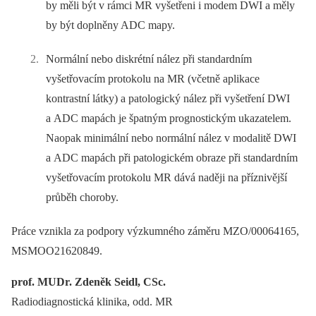
by měli být v rámci MR vyšetřeni i modem DWI a měly
by být doplněny ADC mapy.
Normální nebo diskrétní nález při standardním
vyšetřovacím protokolu na MR (včetně aplikace
kontrastní látky) a patologický nález při vyšetření DWI
a ADC mapách je špatným prognostickým ukazatelem.
Naopak minimální nebo normální nález v modalitě DWI
a ADC mapách při patologickém obraze při standardním
vyšetřovacím protokolu MR dává naději na příznivější
průběh choroby.
Práce vznikla za podpory výzkumného záměru MZO/00064165,
MSMOO21620849.
prof. MUDr. Zdeněk Seidl, CSc.
Radiodiagnostická klinika, odd. MR