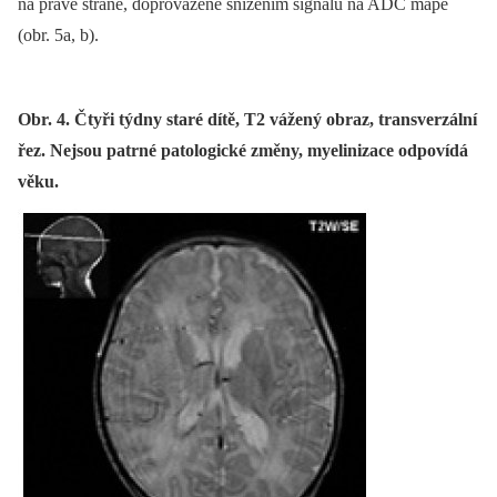
na pravé straně, doprovázené snížením signálu na ADC mapě
(obr. 5a, b).
Obr. 4. Čtyři týdny staré dítě, T2 vážený obraz, transverzální
řez. Nejsou patrné patologické změny, myelinizace odpovídá
věku.