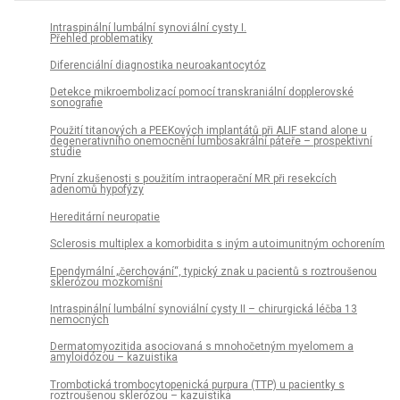
Intraspinální lumbální synovi ální cysty I.
Přehled problematiky
Diferenciální diagnostika neuroakantocytóz
Detekce mikroembolizací pomocí transkraniální dopplerovské
sonografie
Použití titanových a PEEKových implantátů při ALIF stand alone u
degenerativního onemocnění lumbosakrální páteře – prospektivní
studie
První zkušenosti s použitím intraoperační MR při resekcích
adenomů hypofýzy
Hereditární neuropatie
Sclerosis multiplex a komorbidita s iným a uto imunitným ochorením
Ependymální „čerchování“, typický znak u pacientů s roztroušenou
sklerózou mozkomíšní
Intraspinální lumbální synoviální cysty II – chirurgická léčba 13
nemocných
Dermatomyozitida asociovaná s mnohočetným myelomem a
amyloidózou – kazuistika
Trombotická trombocytopenická purpura (TTP) u pacientky s
roztroušenou sklerózou – kazuistika