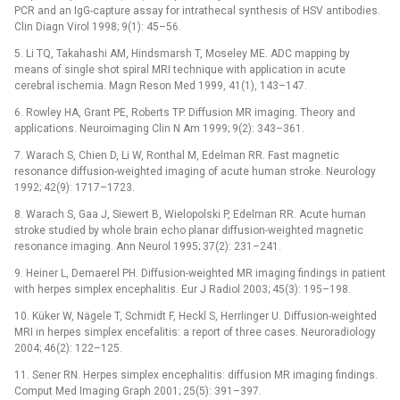
PCR and an IgG-capture assay for intrathecal synthesis of HSV antibodies.
Clin Diagn Virol 1998; 9(1): 45–56.
5. Li TQ, Takahashi AM, Hindsmarsh T, Moseley ME. ADC mapping by
means of single shot spiral MRI technique with application in acute
cerebral ischemia. Magn Reson Med 1999, 41(1), 143–147.
6. Rowley HA, Grant PE, Roberts TP. Diffusion MR imaging. Theory and
applications. Neuroimaging Clin N Am 1999; 9(2): 343–361.
7. Warach S, Chien D, Li W, Ronthal M, Edelman RR. Fast magnetic
resonance diffusion-weighted imaging of acute human stroke. Neurology
1992; 42(9): 1717–1723.
8. Warach S, Gaa J, Siewert B, Wielopolski P, Edelman RR. Acute human
stroke studied by whole brain echo planar diffusion-weighted magnetic
resonance imaging. Ann Neurol 1995; 37(2): 231–241.
9. Heiner L, Demaerel PH. Diffusion-weighted MR imaging findings in patient
with herpes simplex encephalitis. Eur J Radiol 2003; 45(3): 195–198.
10. Küker W, Nägele T, Schmidt F, Heckl S, Herrlinger U. Diffusion-weighted
MRI in herpes simplex encefalitis: a report of three cases. Neuroradiology
2004; 46(2): 122–125.
11. Sener RN. Herpes simplex encephalitis: diffusion MR imaging findings.
Comput Med Imaging Graph 2001; 25(5): 391–397.