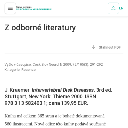
EN
proLékaře.cz
Z odborné literatury
Stáhnout PDF
Vyšlo v časopise:
Cesk Slov Neurol N 2009; 72/105(3): 291-292
Kategorie: Recenze
J. Kraemer.
Intervertebral Disk Dise
ases
.
3rd ed.
Stuttgart, New York: Thieme 2000. ISBN
978 3 13 582403 1; cena 139,95 EUR.
Kniha má celkem 365 stran a je bohatě dokumentovaná
560 ilustracemi. Nová edice této knihy podává současné