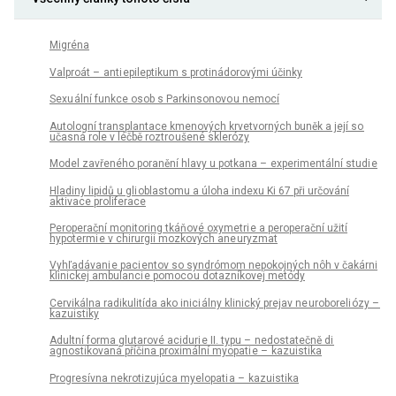
Migréna
Valproát – anti epileptikum s protinádorovými účinky
Sexu ální funkce osob s Parkinsonovo u nemocí
Autologní transplantace kmenových krvetvorných buněk a její so
učasná role v léčbě roztro ušené sklerózy
Model zavřeného poranění hlavy u potkana – experimentální studi e
Hladiny lipidů u gli oblastomu a úloha indexu Ki 67 při určování
aktivace proliferace
Peroperační monitoring tkáňové oxymetri e a peroperační užití
hypotermi e v chirurgii mozkových ane uryzmat
Vyhľadávani e paci entov so syndrómom nepokojných nôh v čakárni
klinickej ambulanci e pomoco u dotazníkovej metódy
Cervikálna radikulitída ako inici álny klinický prejav ne uroboreli ózy –
kazuistiky
Adultní forma glutarové aciduri e II. typu – nedostatečně di
agnostikovaná příčina proximální myopati e – kazuistika
Progresívna nekrotizujúca myelopati a – kazuistika