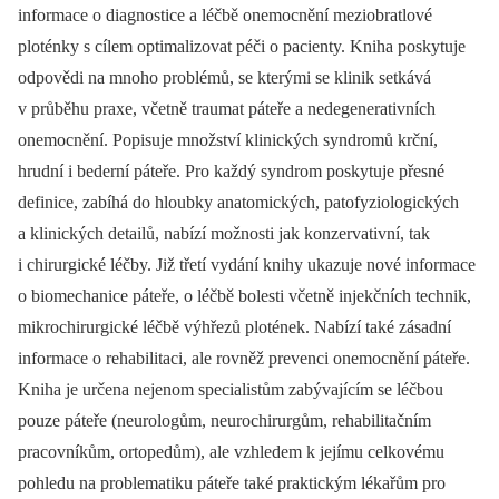
informace o diagnostice a léčbě onemocnění meziobratlové
ploténky s cílem optimalizovat péči o pacienty. Kniha poskytuje
odpovědi na mnoho problémů, se kterými se klinik setkává
v průběhu praxe, včetně traumat páteře a nedegenerativních
onemocnění. Popisuje množství klinických syndromů krční,
hrudní i bederní páteře. Pro každý syndrom poskytuje přesné
definice, zabíhá do hloubky anatomických, patofyziologických
a klinických detailů, nabízí možnosti jak konzervativní, tak
i chirurgické léčby. Již třetí vydání knihy ukazuje nové informace
o biomechanice páteře, o léčbě bolesti včetně injekčních technik,
mikrochirurgické léčbě výhřezů plotének. Nabízí také zásadní
informace o rehabilitaci, ale rovněž prevenci onemocnění páteře.
Kniha je určena nejenom specialistům zabývajícím se léčbou
pouze páteře (neurologům, neurochirurgům, rehabilitačním
pracovníkům, ortopedům), ale vzhledem k jejímu celkovému
pohledu na problematiku páteře také praktickým lékařům pro