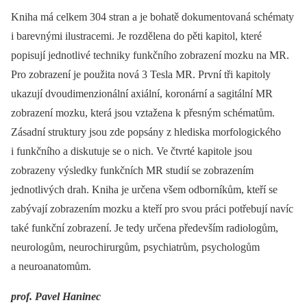
Kniha má celkem 304 stran a je bohatě dokumentovaná schématy
i barevnými ilustracemi. Je rozdělena do pěti kapitol, které
popisují jednotlivé techniky funkčního zobrazení mozku na MR.
Pro zobrazení je použita nová 3 Tesla MR. První tři kapitoly
ukazují dvoudimenzionální axiální, koronární a sagitální MR
zobrazení mozku, která jsou vztažena k přesným schématům.
Zásadní struktury jsou zde popsány z hlediska morfologického
i funkčního a diskutuje se o nich. Ve čtvrté kapitole jsou
zobrazeny výsledky funkčních MR studií se zobrazením
jednotlivých drah. Kniha je určena všem odborníkům, kteří se
zabývají zobrazením mozku a kteří pro svou práci potřebují navíc
také funkční zobrazení. Je tedy určena především radiologům,
neurologům, neurochirurgům, psychiatrům, psychologům
a neuroanatomům.
prof. Pavel Haninec