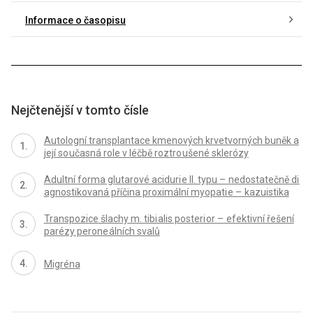
Informace o časopisu
Nejčtenější v tomto čísle
Autologní transplantace kmenových krvetvorných buněk a
její so učasná role v léčbě roztro ušené sklerózy
Adultní forma glutarové aciduri e II. typu – nedostatečně di
agnostikovaná příčina proximální myopati e – kazuistika
Transpozice šlachy m. tibi alis posteri or – efektivní řešení
parézy perone álních svalů
Migréna