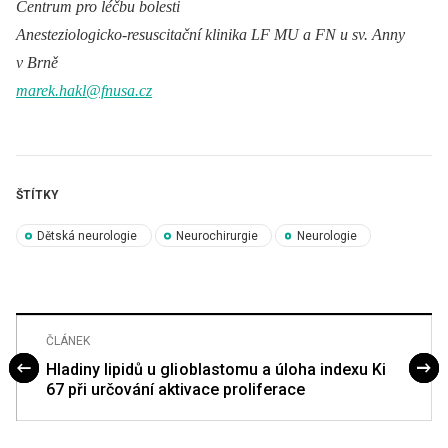
Centrum pro léčbu bolesti
Anestezi
ologicko
‑
resuscitační klinika LF MU a FN u sv. Anny
v Brně
marek.hakl@fnusa.cz
ŠTÍTKY
Dětská neurologie
Neurochirurgie
Neurologie
ČLÁNEK
Hladiny lipidů u gli oblastomu a úloha indexu Ki
67 při určování aktivace proliferace