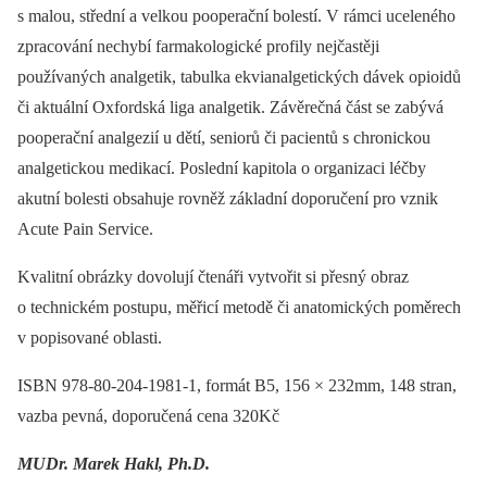
s malou, střední a velkou pooperační bolestí. V rámci uceleného
zpracování nechybí farmakologické profily nejčastěji
používaných analgetik, tabulka ekvianalgetických dávek opioidů
či aktuální Oxfordská liga analgetik. Závěrečná část se zabývá
pooperační analgezií u dětí, seniorů či pacientů s chronickou
analgetickou medikací. Poslední kapitola o organizaci léčby
akutní bolesti obsahuje rovněž základní doporučení pro vznik
Acute Pain Service.
Kvalitní obrázky dovolují čtenáři vytvořit si přesný obraz
o technickém postupu, měřicí metodě či anatomických poměrech
v popisované oblasti.
ISBN 978-80-204-1981-1, formát B5, 156 × 232mm, 148 stran,
vazba pevná, doporučená cena 320Kč
MU
Dr. Marek Hakl, Ph.D.