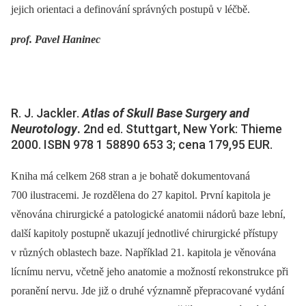
jejich orientaci a definování správných postupů v léčbě.
prof. Pavel Haninec
R. J. Jackler.
Atlas of Skull Base Surgery and
Ne
urotology
.
2nd ed. Stuttgart, New York: Thieme
2000. ISBN 978 1 58890 653 3; cena 179,95 EUR.
Kniha má celkem 268 stran a je bohatě dokumentovaná
700 ilustracemi. Je rozdělena do 27 kapitol. První kapitola je
věnována chirurgické a patologické anatomii nádorů baze lební,
další kapitoly postupně ukazují jednotlivé chirurgické přístupy
v různých oblastech baze. Například 21. kapitola je věnována
lícnímu nervu, včetně jeho anatomie a možností rekonstrukce při
poranění nervu. Jde již o druhé významně přepracované vydání