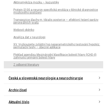
Aktinomykóza mozku – kazuistiky
Protein S100 a ne uron specifická enoláza v klinické di agnostice
mozkového postižení
Transpozice šlachy m. tibi alis posteri or – efektivní řešení parézy
perone álních svalů
Webové okénko
Analýza dat v ne urologii
XV. Vyzkoušejte zvláštní typ neparametrického testování hypotéz:
permutační testy – obecné aplikace
Překlad apendixu Mezinárodní klasifikace bolestí hlavy (ICHD- II)
zahrnující primární bolesti hlavy
Z odborné literatury
Česká a slovenská neurologie a neurochirurgie
Archiv čísel
Aktuální číslo