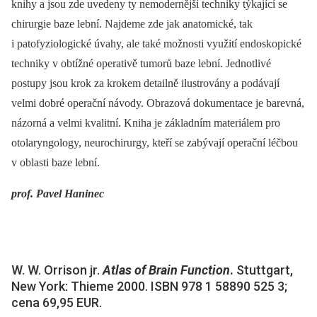
knihy a jsou zde uvedeny ty nemodernější techniky týkající se
chirurgie baze lební. Najdeme zde jak anatomické, tak
i patofyziologické úvahy, ale také možnosti využití endoskopické
techniky v obtížné operativě tumorů baze lební. Jednotlivé
postupy jsou krok za krokem detailně ilustrovány a podávají
velmi dobré operační návody. Obrazová dokumentace je barevná,
názorná a velmi kvalitní. Kniha je základním materiálem pro
otolaryngology, neurochirurgy, kteří se zabývají operační léčbou
v oblasti baze lební.
prof. Pavel Haninec
W. W. Orrison jr.
Atlas of Brain Functi
on
.
Stuttgart,
New York: Thieme 2000. ISBN 978 1 58890 525 3;
cena 69,95 EUR.