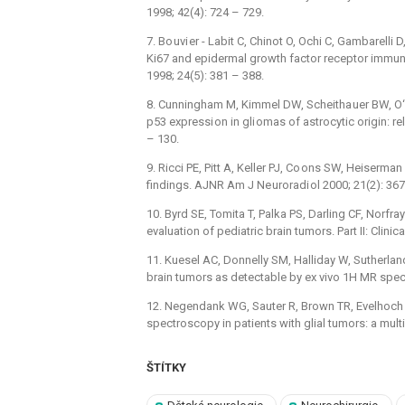
1998; 42(4): 724 –⁠ 729.
7. Bo uvi er -⁠ Labit C, Chinot O, Ochi C, Gambarelli 
Ki67 and epidermal growth factor receptor immuno
1998; 24(5): 381 –⁠ 388.
8. Cunningham M, Kimmel DW, Scheitha uer BW, O‘Fa
p53 expressi on in gli omas of astrocytic origin: r
–⁠ 130.
9. Ricci PE, Pitt A, Keller PJ, Co ons SW, Heiserma
findings. AJNR Am J Ne uroradi ol 2000; 21(2): 367 
10. Byrd SE, Tomita T, Palka PS, Darling CF, Norf
evaluation of pediatric brain tumors. Part II: Clin
11. Kuesel AC, Donnelly SM, Halliday W, Sutherlan
brain tumors as detectable by ex vivo 1H MR spe
12. Negendank WG, Sauter R, Brown TR, Evelhoch J
spectroscopy in patients with glial tumors: a mult
ŠTÍTKY