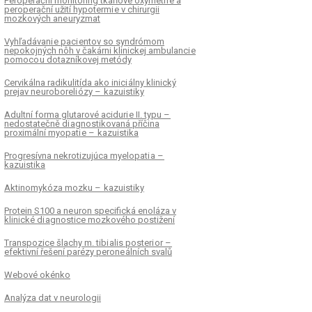
Peroperační monitoring tkáňové oxymetri e a
peroperační užití hypotermi e v chirurgii
mozkových ane uryzmat
Vyhľadávani e paci entov so syndrómom
nepokojných nôh v čakárni klinickej ambulanci e
pomoco u dotazníkovej metódy
Cervikálna radikulitída ako inici álny klinický
prejav ne uroboreli ózy – kazuistiky
Adultní forma glutarové aciduri e II. typu –
nedostatečně di agnostikovaná příčina
proximální myopati e – kazuistika
Progresívna nekrotizujúca myelopati a –
kazuistika
Aktinomykóza mozku – kazuistiky
Protein S100 a ne uron specifická enoláza v
klinické di agnostice mozkového postižení
Transpozice šlachy m. tibi alis posteri or –
efektivní řešení parézy perone álních svalů
Webové okénko
Analýza dat v ne urologii