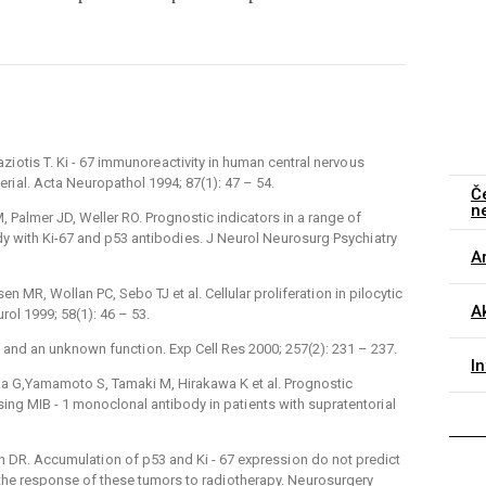
zi otis T. Ki -⁠ 67 immunore activity in human central nervo us
i al. Acta Ne uropathol 1994; 87(1): 47 –⁠ 54.
Č
n
M, Palmer JD, Weller RO. Prognostic indicators in a range of
with Ki-67 and p53 antibodi es. J Ne urol Ne urosurg Psychi atry
Ar
en MR, Wollan PC, Sebo TJ et al. Cellular proliferati on in pilocytic
Ak
ol 1999; 58(1): 46 –⁠ 53.
ng and an unknown functi on. Exp Cell Res 2000; 257(2): 231 –⁠ 237.
I
 G,Yamamoto S, Tamaki M, Hirakawa K et al. Prognostic
sing MIB -⁠ 1 monoclonal antibody in pati ents with supratentori al
n DR. Accumulati on of p53 and Ki -⁠ 67 expressi on do not predict
or the response of these tumors to radi otherapy. Ne urosurgery