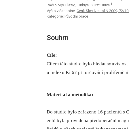
1
Radi ology, Elazig, Turkiye, 5Firat Unive
Vyšlo v časopise:
Cesk Slov Neurol N 2009; 72/10
Kategorie: Původní práce
Souhrn
Cíle:
Cílem této studi e bylo hledat so uvislo
u indexu Ki 67 při určování proliferačn
Materi ál a metodika:
Do studi e bylo zařazeno 16 paci entů s 
entů byla provedena předoperační magn