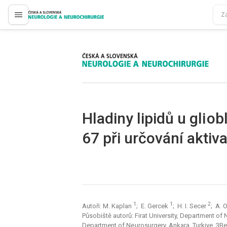
proLékaře.cz
proLékaře.cz
Hladiny lipidů u gli o
67 při určování aktiv
1
1
2
Autoři: M. Kaplan
; E. Gercek
; H. I. Secer
; A. 
Působiště autorů: Firat University, Department of 
Department of Ne urosurgery, Ankara, Turkiye, 3Bey