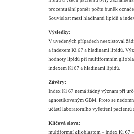
lipidů u všech paci entů byly zaznamená
procentu ální poměr počtu buněk označ
So uvislost mezi hladinami lipidů a in
Výsledky:
V uvedených případech neexistoval žá
a indexem Ki 67 a hladinami lipidů. Vý
hodnoty lipidů při multiformním gli ob
indexem Ki 67 a hladinami lipidů.
Závěry:
Index Ki 67 nemá žádný význam při určov
agnostikovaným GBM. Proto se nedomnívá
učástí laboratorního vyšetření paci entů
Klíčová slova:
multiformní gli oblastom –⁠ index Ki 67 –