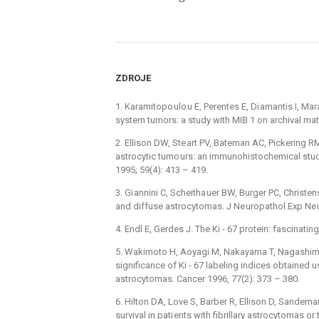
ZDROJE
1. Karamitopo ulo u E, Perentes E, Di amantis I, Mara
system tumors: a study with MIB 1 on archival mater
2. Ellison DW, Ste art PV, Bateman AC, Pickering R
astrocytic tumo urs: an immunohistochemical study 
1995; 59(4): 413 –⁠ 419.
3. Gi annini C, Scheitha uer BW, Burger PC, Christens
and diffuse astrocytomas. J Ne uropathol Exp Ne ur
4. Endl E, Gerdes J. The Ki -⁠ 67 protein: fascinati
5. Wakimoto H, Aoyagi M, Nakayama T, Nagashima
significance of Ki -⁠ 67 labeling indices obtained u
astrocytomas. Cancer 1996, 77(2): 373 –⁠ 380.
6. Hilton DA, Love S, Barber R, Ellison D, Sandema
survival in pati ents with fibrillary astrocytomas 