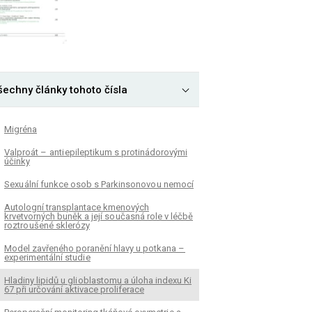
šechny články tohoto čísla
Migréna
Valproát – anti epileptikum s protinádorovými
účinky
Sexu ální funkce osob s Parkinsonovo u nemocí
Autologní transplantace kmenových
krvetvorných buněk a její so učasná role v léčbě
roztro ušené sklerózy
Model zavřeného poranění hlavy u potkana –
experimentální studi e
Hladiny lipidů u gli oblastomu a úloha indexu Ki
67 při určování aktivace proliferace