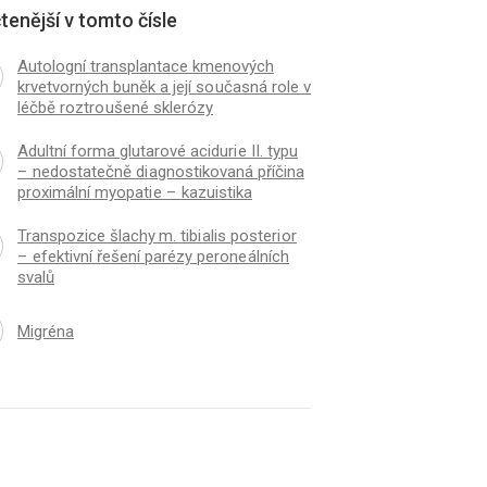
tenější v tomto čísle
Autologní transplantace kmenových
krvetvorných buněk a její so učasná role v
léčbě roztro ušené sklerózy
Adultní forma glutarové aciduri e II. typu
– nedostatečně di agnostikovaná příčina
proximální myopati e – kazuistika
Transpozice šlachy m. tibi alis posteri or
– efektivní řešení parézy perone álních
svalů
Migréna