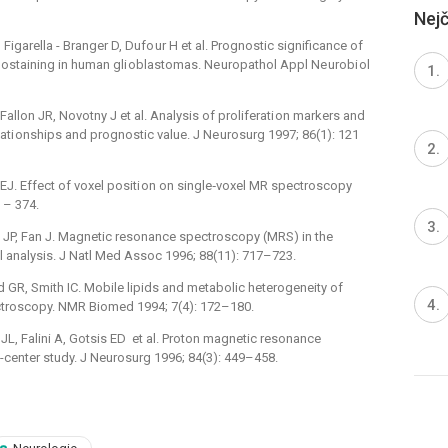
Nejč
D, Figarella -⁠ Branger D, Dufo ur H et al. Prognostic significance of
staining in human gli oblastomas. Ne uropathol Appl Ne urobi ol
llon JR, Novotny J et al. Analysis of proliferati on markers and
elati onships and prognostic value. J Ne urosurg 1997; 86(1): 121
n EJ. Effect of voxel positi on on single‑voxel MR spectroscopy
–⁠ 374.
ray JP, Fan J. Magnetic resonance spectroscopy (MRS) in the
ical analysis. J Natl Med Assoc 1996; 88(11): 717–723.
d GR, Smith IC. Mobile lipids and metabolic heterogeneity of
ctroscopy. NMR Biomed 1994; 7(4): 172–180.
L, Falini A, Gotsis ED et al. Proton magnetic resonance
i-center study. J Neurosurg 1996; 84(3): 449–458.