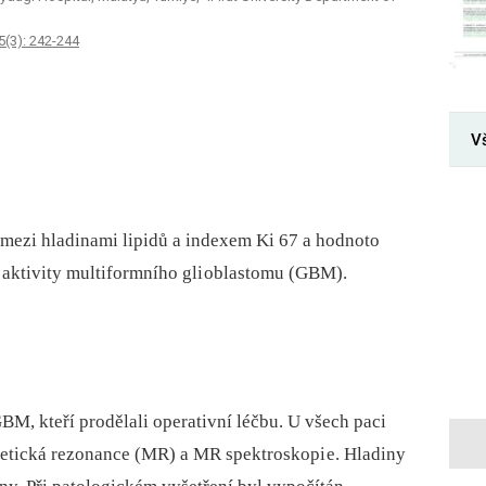
5(3): 242-244
V
st mezi hladinami lipidů a indexem Ki 67 a hodnoto
í aktivity multiformního gli oblastomu (GBM).
GBM, kteří prodělali operativní léčbu. U všech paci
etická rezonance (MR) a MR spektroskopi e. Hladiny