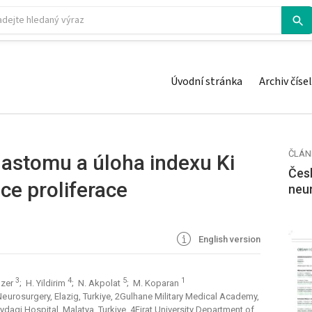
Úvodní stránka
Archiv čísel
ČLÁN
blastomu a úloha indexu Ki
Česk
ace proliferace
neu
English version
3
4
5
1
Ozer
; H. Yildirim
; N. Akpolat
; M. Koparan
Ne urosurgery, Elazig, Turkiye, 2Gulhane Military Medical Academy,
dagi Hospital, Malatya, Turkiye, 4Firat University Department of