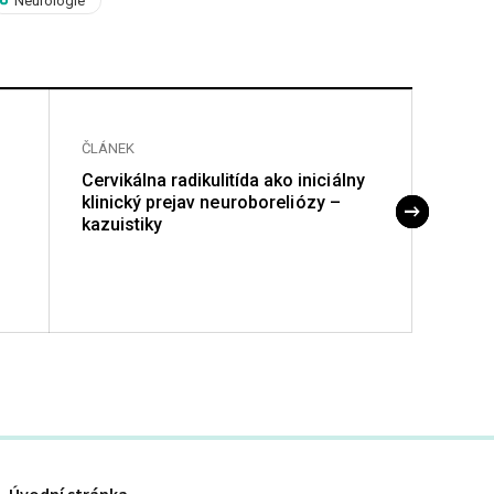
Neurologie
ČLÁNEK
ČLÁNE
Cervikálna radikulitída ako inici álny
Migré
klinický prejav ne uroboreli ózy –
kazuistiky