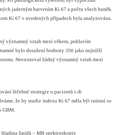
ny. Při patologickém vyšetření byl vypočítán
ených jaderným barvením Ki 67 a počtu všech buněk.
dexem Ki 67 v uvedených případech byla analyzována.
dný významný vztah mezi věkem, pohlavím
znamné bylo dosažení hodnoty 350 jako nejnižší
lastomu. Neexistoval žádný významný vztah mezi
ání léčebné strategi e u paci entů s di
me, že by studi e indexu Ki 67 měla být rutinní so
 s GBM.
⁠ hladina lipidů –⁠ MR spektroskopi e