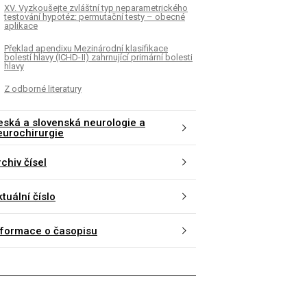
XV. Vyzkoušejte zvláštní typ neparametrického
testování hypotéz: permutační testy – obecné
aplikace
Překlad apendixu Mezinárodní klasifikace
bolestí hlavy (ICHD- II) zahrnující primární bolesti
hlavy
Z odborné literatury
eská a slovenská neurologie a
eurochirurgie
chiv čísel
tuální číslo
nformace o časopisu