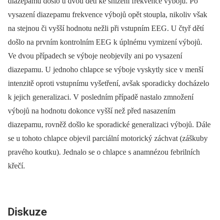
diazepamu došlo u dvou dětí ke snížení frekvence výbojů. Po
vysazení diazepamu frekvence výbojů opět stoupla, nikoliv však
na stejnou či vyšší hodnotu nežli při vstupním EEG. U čtyř dětí
došlo na prvním kontrolním EEG k úplnému vymizení výbojů.
Ve dvou případech se výboje neobjevily ani po vysazení
diazepamu. U jednoho chlapce se výboje vyskytly sice v menší
intenzitě oproti vstupnímu vyšetření, avšak sporadicky docházelo
k jejich generalizaci. V posledním případě nastalo zmnožení
výbojů na hodnotu dokonce vyšší než před nasazením
diazepamu, rovněž došlo ke sporadické generalizaci výbojů. Dále
se u tohoto chlapce objevil parciální motorický záchvat (záškuby
pravého koutku). Jednalo se o chlapce s anamnézou febrilních
křečí.
Diskuze