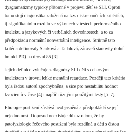
dysgramatizmy typicky přítomné v projevu dětí se SLI. Oproti
tomu stojí diagnostika založená na tzv. diskrepančních kritériích,
tj. signifikantním rozdílu ve výkonech v testech performačního
intelektu a jazykových či verbálních dovednostech, a to za
předpokladu normální nonverbální inteligence. Striktně tato
kritéria definovaly Starková a Tallalová, zároveň stanovily dolní
hranici PIQ na úrovni 85 [3].
Jejich definice vylučuje z diagnózy SLI děti s celkovým
intelektem v úrovni lehké mentální retardace. Později tato kritéria
byla řadou autorů zpochybněna, a sice pro nestabilitu hodnot
kvocientů v čase [4] i napříč různými použitými testy [5–7].
Etiologie postižení zůstává neobjasněná a předpokládá se její
nejednotnost. Doposud neexistuje důkaz o tom, že by
patofyziologie řečového postižení byla rozdílná u dětí s čistou