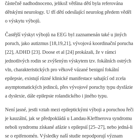
částečně nadhodnoceno, jelikož většina dětí byla referována
dětskými neurology. U tří dětí odesílající neurolog předem věděl
o výskytu výbojů.
Častější výskyt výbojů na EEG byl zaznamenán také u jiných
poruch, jako autizmus [18,19,21], vývojová koordinační porucha
[22], ADHD [23]. Doose et al [24] prokázali, že v rámci
jednotlivých rodin se zvýšeným výskytem tzv. fokálních ostrých
vln, charakteristických pro věkově vázané benigní fokální
epilepsie, existují různé klinické manifestace sahající od zcela
asymptomatických jedinců, přes vývojové poruchy typu dysfázie
a dyslexie, dále epilepsie rolandického i jiného typu.
Není jasné, jestli vztah mezi epileptickými výboji a poruchou řeči
je kauzální, jak se předpokládá u Landau-Kleffnerova syndromu
neboli syndromu získané afázie s epilepsií [25–27], nebo jedná‑li
se o epifenomén. Výsledky naší studie nepodporují význam