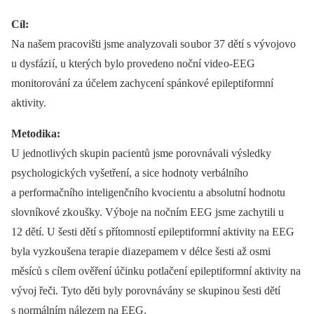
Cíl:
Na našem pracovišti jsme analyzovali so ubor 37 dětí s vývojovo
u dysfázi í, u kterých bylo provedeno noční vide o‑EEG
monitorování za účelem zachycení spánkové epileptiformní
aktivity.
Metodika:
U jednotlivých skupin paci entů jsme porovnávali výsledky
psychologických vyšetření, a sice hodnoty verbálního
a performačního inteligenčního kvoci entu a absolutní hodnotu
slovníkové zko ušky. Výboje na nočním EEG jsme zachytili u
12 dětí. U šesti dětí s přítomností epileptiformní aktivity na EEG
byla vyzko ušena terapi e di azepamem v délce šesti až osmi
měsíců s cílem ověření účinku potlačení epileptiformní aktivity na
vývoj řeči. Tyto děti byly porovnávány se skupino u šesti dětí
s normálním nálezem na EEG.