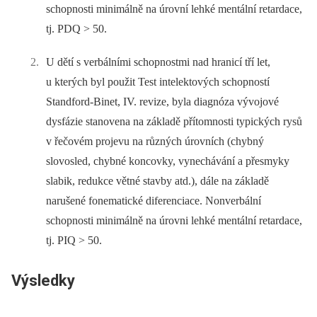
schopnosti minimálně na úrovní lehké mentální retardace,
tj. PDQ > 50.
U dětí s verbálními schopnostmi nad hranicí tří let,
u kterých byl použit Test intelektových schopností
Standford-Binet, IV. revize, byla diagnóza vývojové
dysfázie stanovena na základě přítomnosti typických rysů
v řečovém projevu na různých úrovních (chybný
slovosled, chybné koncovky, vynechávání a přesmyky
slabik, redukce větné stavby atd.), dále na základě
narušené fonematické diferenciace. Nonverbální
schopnosti minimálně na úrovni lehké mentální retardace,
tj. PIQ > 50.
Výsledky