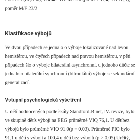
poměr M/F 23/2
Klasifikace výbojů
Ve dvou případech se jednalo o výboje lokalizované nad levou
hemisférou, ve čtyřech případech nad pravou hemisférou, v pěti
případech šlo o výboje bilaterální asynchronní, u jednoho dítěte se
jednalo o bilaterální synchronní (bifrontální) výboje se sekundární
generalizací.
Vstupní psychologická vyšetření
U dětí hodnocených podle škály Stand­ford-Binet, IV. revize, bylo
ve skupině dětís výboji na EEG průměrné VIQ 76,1. U dětíbez
výbojů bylo průměrné VIQ 91,0(p = 0,03). Průměrné PIQ bylo
91,1 u dětí s výboji a 100,4 u dětí bez výbojů (p > 0,05).Určitý,