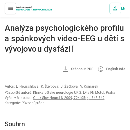
EN
proLékaře.cz
Analýza psychologického profilu
a spánkových vide o- EEG u dětí s
vývojovo u dysfázi í
Stáhnout PDF
English info
Autoři: L. Neuschlová; K. Štěrbová; J. Žáčková; V. Komárek
Působiště autorů: Klinika dětské neurologie UK 2. LF a FN Motol, Praha
Vyšlo v časopise:
Cesk Slov Neurol N 2009; 72/105(4): 343-349
Kategorie: Původní práce
Souhrn