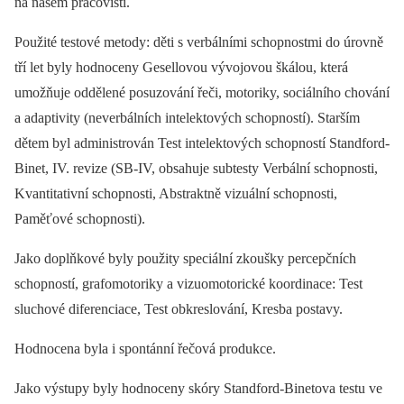
na našem pracovišti.
Použité testové metody: děti s verbálními schopnostmi do úrovně
tří let byly hodnoceny Gesellovou vývojovou škálou, která
umožňuje oddělené posuzování řeči, motoriky, sociálního chování
a adaptivity (neverbálních intelektových schopností). Starším
dětem byl administrován Test intelektových schopností Standford-
Binet, IV. revize (SB-IV, obsahuje subtesty Verbální schopnosti,
Kvantitativní schopnosti, Abstraktně vizuální schopnosti,
Paměťové schopnosti).
Jako doplňkové byly použity speciální zkoušky percepčních
schopností, grafomotoriky a vizuomotorické koordinace: Test
sluchové diferenciace, Test obkreslování, Kresba postavy.
Hodnocena byla i spontánní řečová produkce.
Jako výstupy byly hodnoceny skóry Stand­ford-Binetova testu ve