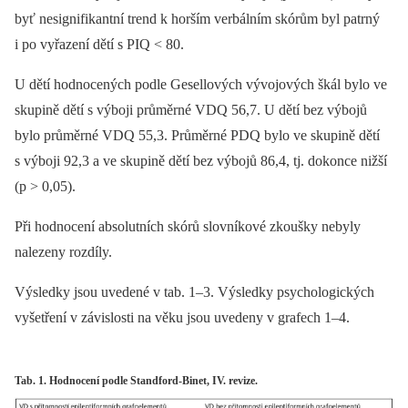
byť nesignifikantní trend k horším verbálním skórům byl patrný
i po vyřazení dětí s PIQ < 80.
U dětí hodnocených podle Gesellových vývojových škál bylo ve
skupině dětí s výboji průměrné VDQ 56,7. U dětí bez výbojů
bylo průměrné VDQ 55,3. Průměrné PDQ bylo ve skupině dětí
s výboji 92,3 a ve skupině dětí bez výbojů 86,4, tj. dokonce nižší
(p > 0,05).
Při hodnocení absolutních skórů slovníkové zkoušky nebyly
nalezeny rozdíly.
Výsledky jsou uvedené v tab. 1–3. Výsledky psychologických
vyšetření v závislosti na věku jsou uvedeny v grafech 1–4.
Tab. 1. Hodnocení podle Standford-Binet, IV. revize.