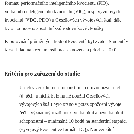
formátu performačního inteligenčního kvocientu (PIQ),
verbálního inteligenčního kvocientu (VIQ), resp. vývojových
kvocientů (VDQ, PDQ) u Gesellových vývojových škál, dále
bylo hodnoceno absolutní skóre slovníkové zkoušky.
K porovnání průměrných hodnot kvocientů byl zvolen Studentův
t‑test. Hladina významnosti byla stanovena a priori p = 0,01.
Kritéri
a pro zařazení do studi
e
U dětí s verbálními schopnostmi na úrovni nižší tří let
(tj. těch, u nichž bylo nutné použití Gesellových
vývojových škál) bylo bráno v potaz opoždění vývoje
řeči a významný rozdíl mezi verbálními a neverbálními
schopnostmi –⁠ minimálně 10 bodů na standardní stupnici
(vývojový kvocient ve formátu DQ). Nonverbální