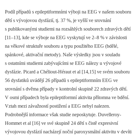
Podíl případů s epileptiformními výboji na EEG v našem souboru
dětí s vývojovou dysfázií, tj. 37 %, je vyšší ve srovnání
s publikovanými studiemi na rozsáhlých souborech zdravých dětí
[11–13], kde se výboje na EEG vyskytují ve 2–8 % v závislosti
na věkové struktuře souboru a typu použitého EEG (bdělé,
spánkové, aktivační metody). Naše výsledky jsou v souladu
s ostatními studiemi zabývajícími se EEG nálezy u vývojové
dysfázie. Picard a Chéliout-Héraut et al [14,15] ve svém souboru
56 dysfatiků uvádějí 26 případů s epileptiformním EEG ve
srovnání s dvěma případy v kontrolní skupině 22 zdravých dětí.
V osmi případech byla epileptiformní aktivita přítomna ve bdění.
Vztah mezi závažností postižení a EEG nebyl nalezen.
Podrobnější informace však studie neposkytuje. Duvelleroy-
Hommet et al [16] ve své skupině 24 dětí s čistě expresivní
vývojovou dysfázií nacházejí noční paroxysmální aktivitu v devíti