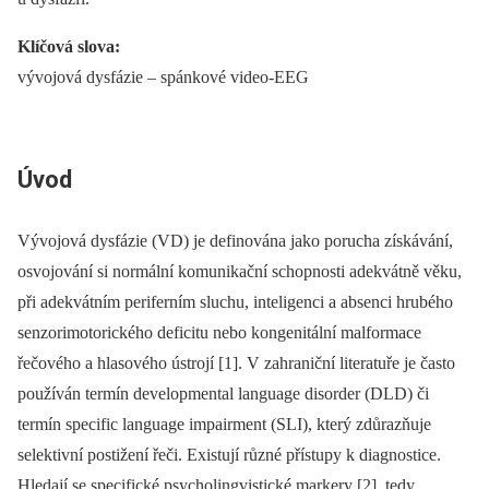
Klíčová slova:
vývojová dysfázie –⁠ spánkové video-EEG
Úvod
Vývojová dysfázie (VD) je definována jako porucha získávání,
osvojování si normální komunikační schopnosti adekvátně věku,
při adekvátním periferním sluchu, inteligenci a absenci hrubého
senzorimotorického deficitu nebo kongenitální malformace
řečového a hlasového ústrojí [1]. V zahraniční literatuře je často
používán termín developmental language disorder (DLD) či
termín specific language impairment (SLI), který zdůrazňuje
selektivní postižení řeči. Existují různé přístupy k diagnostice.
Hledají se specifické psycholingvistické markery [2], tedy