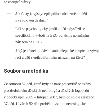
následující otázky:
Jak častý je výskyt epileptiformních změn u dětí
s vývojovou dysfázií?
Liší se psychologický profil u dětí s dysfázií se
specifickými výboji na EEG od těch s normálním
nálezem na EEG?
Jaký je účinek podávání antiepileptické terapie na vývoj
řeči u dětí s epileptiformním nálezem na EEG?
Soubor a metodika
Ze souboru 52 dětí, které byly na naše pracoviště odeslány
prostřednictvím dětských neurologů a dětských logopedů
v období říjen 2005 –⁠ listopad 2007, bylo do studie zařazeno
37 dětí. U všech 52 dětí proběhlo vstupní neurologické