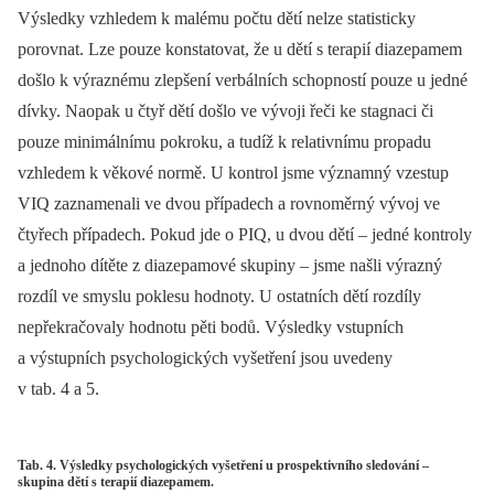
Výsledky vzhledem k malému počtu dětí nelze statisticky
porovnat. Lze pouze konstatovat, že u dětí s terapií diazepamem
došlo k výraznému zlepšení verbálních schopností pouze u jedné
dívky. Naopak u čtyř dětí došlo ve vývoji řeči ke stagnaci či
pouze minimálnímu pokroku, a tudíž k relativnímu propadu
vzhledem k věkové normě. U kontrol jsme významný vzestup
VIQ zaznamenali ve dvou případech a rovnoměrný vývoj ve
čtyřech případech. Pokud jde o PIQ, u dvou dětí –⁠ jedné kontroly
a jednoho dítěte z diazepamové skupiny –⁠ jsme našli výrazný
rozdíl ve smyslu poklesu hodnoty. U ostatních dětí rozdíly
nepřekračovaly hodnotu pěti bodů. Výsledky vstupních
a výstupních psychologických vyšetření jsou uvedeny
v tab. 4 a 5.
Tab. 4. Výsledky psychologických vyšetření u prospektivního sledování –
skupina dětí s terapií diazepamem.