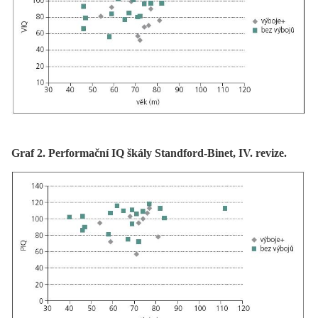
Graf 2. Performační IQ škály Standford-Binet, IV. revize.