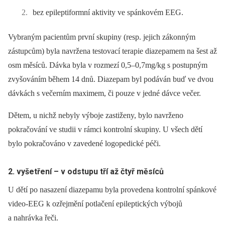
bez epileptiformní aktivity ve spánkovém EEG.
Vybraným pacientům první skupiny (resp. jejich zákonným
zástupcům) byla navržena testovací terapie diazepamem na šest až
osm měsíců. Dávka byla v rozmezí 0,5–0,7mg/kg s postupným
zvyšováním během 14 dnů. Diazepam byl podáván buď ve dvou
dávkách s večerním maximem, či pouze v jedné dávce večer.
Dětem, u nichž nebyly výboje zastiženy, bylo navrženo
pokračování ve studii v rámci kontrolní skupiny. U všech dětí
bylo pokračováno v zavedené logopedické péči.
2. vyšetření –⁠ v odstupu tří až čtyř měsíců
U dětí po nasazení diazepamu byla provedena kontrolní spánkové
video‑EEG k ozřejmění potlačení epileptických výbojů
a nahrávka řeči.