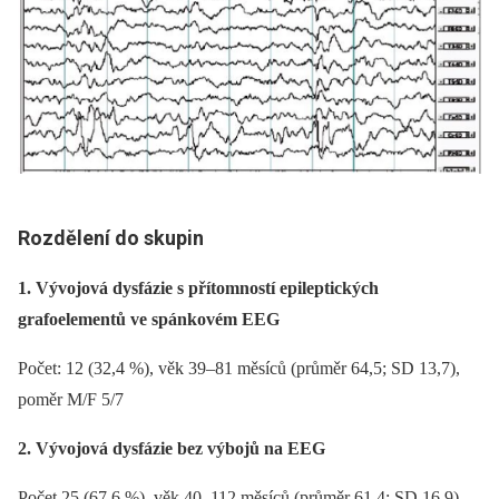
Rozdělení do skupin
1. Vývojová dysfázie s přítomností epileptických
grafoelementů ve spánkovém EEG
Počet: 12 (32,4 %), věk 39–81 měsíců (průměr 64,5; SD 13,7),
poměr M/F 5/7
2. Vývojová dysfázie bez výbojů na EEG
Počet 25 (67,6 %), věk 40–112 měsíců (průměr 61,4; SD 16,9),