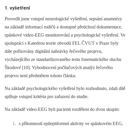
1. vyšetření
Provedli jsme vstupní neurologické vyšetření, sepsání anamnézy
na základě informací rodičů a dostupné předchozí dokumentace,
spánkové video‑EEG monitorování a psychologické vyšetření. Ve
spolupráci s Katedrou teorie obvodů FEL ČVUT v Praze byly
dále pořizovány digitální nahrávky řečového projevu,
vycházejícího ze standardizovaného testu fonematického sluchu
Škodové [10]. Vyhodnocení počítačových analýz řečového
projevu není předmětem tohoto článku.
Na základě psychologického vyšetření bylo rozhodnuto, zdali dítě
splňuje vstupní kritéria pro zařazení do studie.
Na základě video‑EEG byli pacienti rozděleni do dvou skupin:
s přítomností epileptiformní aktivity ve spánkovém EEG,