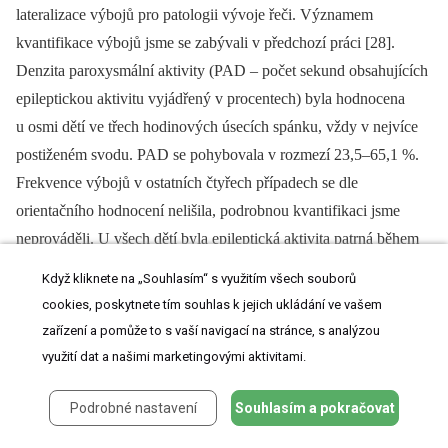
lateralizace výbojů pro patologii vývoje řeči. Významem
kvantifikace výbojů jsme se zabývali v předchozí práci [28].
Denzita paroxysmální aktivity (PAD –⁠ počet sekund obsahujících
epileptickou aktivitu vyjádřený v procentech) byla hodnocena
u osmi dětí ve třech hodinových úsecích spánku, vždy v nejvíce
postiženém svodu. PAD se pohybovala v rozmezí 23,5–65,1 %.
Frekvence výbojů v ostatních čtyřech případech se dle
orientačního hodnocení nelišila, podrobnou kvantifikaci jsme
neprováděli. U všech dětí byla epileptická aktivita patrná během
celého spánku. V žádném případě se nejednalo o sporadické
Když kliknete na „Souhlasím“ s využitím všech souborů
výboje. Žádný pacient nesplnil kritéria ESES.
cookies, poskytnete tím souhlas k jejich ukládání ve vašem
zařízení a pomůže to s vaší navigací na stránce, s analýzou
V našem souboru děti s epileptiformním nálezem ze starší věkové
využití dat a našimi marketingovými aktivitami.
skupiny vykazovaly horší intelektové schopnosti v oblasti
verbální i neverbální oproti dětem s normálním EEG. U hodnot
Podrobné nastavení
Souhlasím a pokračovat
VIQ se výsledek blíží statistické významnosti (p = 0,03).