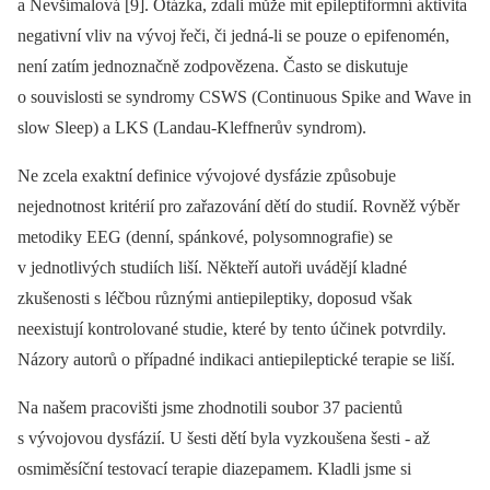
a Nevšímalová [9]. Otázka, zdali může mít epileptiformní aktivita
negativní vliv na vývoj řeči, či jedná‑li se pouze o epifenomén,
není zatím jednoznačně zodpovězena. Často se diskutuje
o souvislosti se syndromy CSWS (Continuous Spike and Wave in
slow Sleep) a LKS (Landau-Kleffnerův syndrom).
Ne zcela exaktní definice vývojové dysfázie způsobuje
nejednotnost kritérií pro zařazování dětí do studií. Rovněž výběr
metodiky EEG (denní, spánkové, polysomnografie) se
v jednotlivých studiích liší. Někteří autoři uvádějí kladné
zkušenosti s léčbou různými antiepileptiky, doposud však
neexistují kontrolované studie, které by tento účinek potvrdily.
Názory autorů o případné indikaci antiepileptické terapie se liší.
Na našem pracovišti jsme zhodnotili soubor 37 pacientů
s vývojovou dysfázií. U šesti dětí byla vyzkoušena šesti -⁠ až
osmiměsíční testovací terapie diazepamem. Kladli jsme si