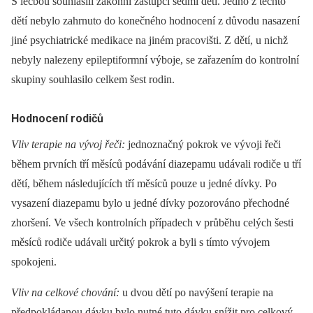
S léčbou souhlasili zákonní zástupci sedmi dětí. Jedno z těchto
dětí nebylo zahrnuto do konečného hodnocení z důvodu nasazení
jiné psychiatrické medikace na jiném pracovišti. Z dětí, u nichž
nebyly nalezeny epileptiformní výboje, se zařazením do kontrolní
skupiny souhlasilo celkem šest rodin.
Hodnocení rodičů
Vliv terapi
e na vývoj řeči:
jednoznačný pokrok ve vývoji řeči
během prvních tří měsíců podávání diazepamu udávali rodiče u tří
dětí, během následujících tří měsíců pouze u jedné dívky. Po
vysazení diazepamu bylo u jedné dívky pozorováno přechodné
zhoršení. Ve všech kontrolních případech v průběhu celých šesti
měsíců rodiče udávali určitý pokrok a byli s tímto vývojem
spokojeni.
Vliv na celkové chování:
u dvou dětí po navýšení terapie na
předpokládanou dávku bylo nutné tuto dávku snížit pro celkový