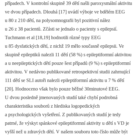
případech. V kontrolní skupině 39 dětí našli paroxysmální aktivitu
ve dvou případech. Dlouhá [17] uvádí výboje ve bdělém EEG
u 80 z 210 dětí, na polysomnografii byl pozitivní nález
u 26 z 38 pacientů. Zčásti se jednalo o pacienty s epilepsií.
Tuchmann et al [18,19] hodnotili různé typy EEG
u 85 dysfatických dětí, z nichž 19 mělo současně epilepsii. Ve
skupině epileptiků nalezli 11 dětí (58 %) s epileptiformní aktivitou
a u neepileptických dětí pouze šest případů (9 %) s epileptiformní
aktivitou. V nedávno publikované retrospektivní studii zahrnující
111 dětí se SLI autoři nalezli epileptiformní aktivitu u 7 % dětí
[20]. Hodnoceno však bylo pouze běžné 30minutové EEG.
U dvou posledně jmenovaných studií také chybí podrobná
charakteristika souborů z hlediska logopedických
a psychologických vyšetření. Z publikovaných studií je tedy
patrné, že výskyt spánkové epileptiformní aktivity u dětí s VD je
vyšší než u zdravých dětí. V našem souboru toto číslo může být