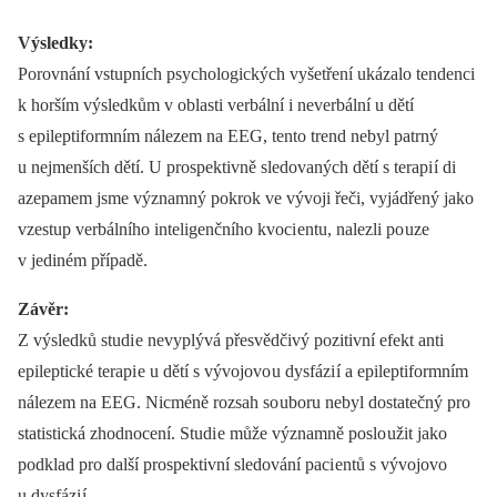
Výsledky:
Porovnání vstupních psychologických vyšetření ukázalo tendenci
k horším výsledkům v oblasti verbální i neverbální u dětí
s epileptiformním nálezem na EEG, tento trend nebyl patrný
u nejmenších dětí. U prospektivně sledovaných dětí s terapi í di
azepamem jsme významný pokrok ve vývoji řeči, vyjádřený jako
vzestup verbálního inteligenčního kvoci entu, nalezli po uze
v jediném případě.
Závěr:
Z výsledků studi e nevyplývá přesvědčivý pozitivní efekt anti
epileptické terapi e u dětí s vývojovo u dysfázi í a epileptiformním
nálezem na EEG. Nicméně rozsah so uboru nebyl dostatečný pro
statistická zhodnocení. Studi e může významně poslo užit jako
podklad pro další prospektivní sledování paci entů s vývojovo
u dysfázi í.