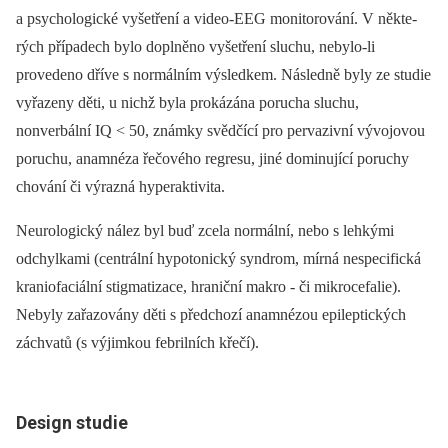
a psychologické vyšetření a video‑EEG monitorování. V ně­kte­
rých případech bylo doplněno vyšetření sluchu, nebylo‑li
provedeno dříve s normálním výsledkem. Následně byly ze studie
vyřazeny děti, u nichž byla prokázána porucha sluchu,
nonverbální IQ < 50, známky svědčící pro pervazivní vývojovou
poruchu, anamnéza řečového regresu, jiné dominující poruchy
chování či výrazná hyperaktivita.
Neurologický nález byl buď zcela normální, nebo s lehkými
odchylkami (centrální hypotonický syndrom, mírná nespecifická
kraniofaciální stigmatizace, hraniční makro ‑⁠ či mikrocefalie).
Nebyly zařazovány děti s předchozí anamnézou epileptických
záchvatů (s výjimkou febrilních křečí).
Design studie