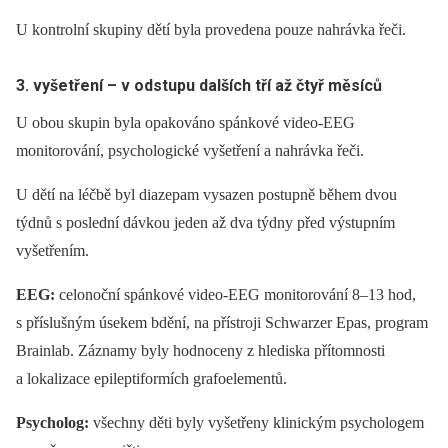
U kontrolní skupiny dětí byla provedena pouze nahrávka řeči.
3. vyšetření –
v odstupu dalších
tří až čtyř měsíců
U obou skupin byla opakováno spánkové video‑EEG
monitorování, psychologické vyšetření a nahrávka řeči.
U dětí na léčbě byl diazepam vysazen postupně během dvou
týdnů s poslední dávkou jeden až dva týdny před výstupním
vyšetřením.
EEG:
celonoční spánkové video‑EEG monitorování 8–13 hod,
s příslušným úsekem bdění, na přístroji Schwarzer Epas, program
Brainlab. Záznamy byly hodnoceny z hlediska přítomnosti
a lokalizace epileptiformích grafoelementů.
Psycholog:
všechny děti byly vyšetřeny klinickým psychologem