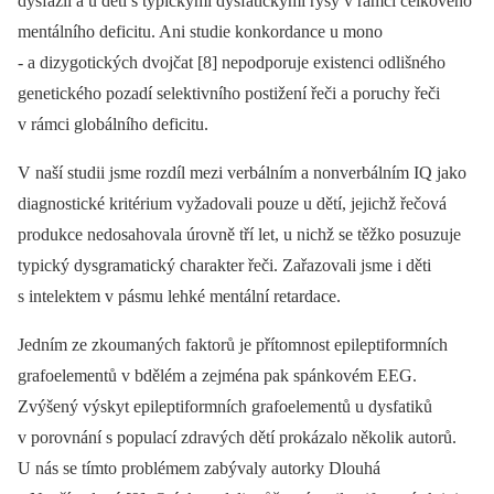
dysfázií a u dětí s typickými dysfatickými rysy v rámci celkového
mentálního deficitu. Ani studie konkordance u mono
-⁠ a dizygotických dvojčat [8] nepodporuje existenci odlišného
genetického pozadí selektivního postižení řeči a poruchy řeči
v rámci globálního deficitu.
V naší studii jsme rozdíl mezi verbálním a nonverbálním IQ jako
diagnostické kritérium vyžadovali pouze u dětí, jejichž řečová
produkce nedosahovala úrovně tří let, u nichž se těžko posuzuje
typický dysgramatický charakter řeči. Zařazovali jsme i děti
s intelektem v pásmu lehké mentální retardace.
Jedním ze zkoumaných faktorů je přítomnost epileptiformních
grafoelementů v bdělém a zejména pak spánkovém EEG.
Zvýšený výskyt epileptiformních grafoelementů u dysfatiků
v porovnání s populací zdravých dětí prokázalo několik autorů.
U nás se tímto problémem zabývaly autorky Dlouhá