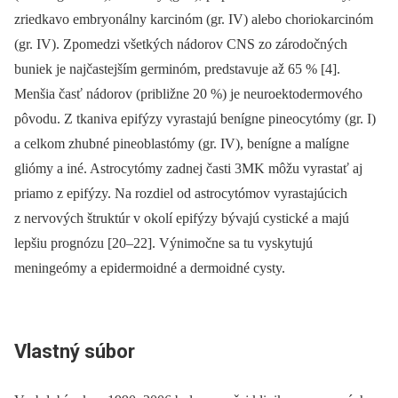
zriedkavo embryonálny karcinóm (gr. IV) alebo choriokarcinóm
(gr. IV). Zpomedzi všetkých nádorov CNS zo zárodočných
buniek je najčastejším germinóm, predstavuje až 65 % [4].
Menšia časť nádorov (približne 20 %) je neuroektodermového
pôvodu. Z tkaniva epifýzy vyrastajú benígne pineocytómy (gr. I)
a celkom zhubné pineoblastómy (gr. IV), benígne a malígne
gliómy a iné. Astrocytómy zadnej časti 3MK môžu vyrastať aj
priamo z epifýzy. Na rozdiel od astrocytómov vyrastajúcich
z nervových štruktúr v okolí epifýzy bývajú cystické a majú
lepšiu prognózu [20–22]. Výnimočne sa tu vyskytujú
meningeómy a epidermoidné a dermoidné cysty.
Vlastný súbor