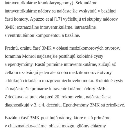
intraventrikulárne kraniofaryngeomy). Sekundárne
intraventrikulárne nádory sa najčastejšie vyskytujú v bazálnej
časti komory. Apuzzo et al [17] vyčleňujú tri skupiny nádorov
3MK: extraaxiálne intraventrikulárne, intraaxiálne
s ventrikulárnou komponentou a bazálne.
Prednú, orálnu časť 3MK v oblasti medzikomorových otvorov,
foramina Monroi najčastejšie postihujú koloidné cysty
a ependymómy. Rastú primárne intraventrikulárne, zužujú až
celkom uzatvárajú jeden alebo oba medzikomorové otvory
a blokujú cirkuláciu mozgovomiechového moku. Koloidné cysty
sú najčastejšie primárne intraventrikulárne nádory 3MK.
Zriedkavo sa prejavia pred 20. rokom veku, najčastejšie sa
diagnostikujú v 3. a 4. decéniu. Ependymómy 3MK sú zriedkavé.
Bazálnu časť 3MK postihujú nádory, ktoré rastú primárne
v chiazmaticko‑selárnej oblasti mozgu, gliómy chiazmy