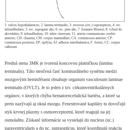
1: sulcus hypothalamicus; 2: lamina terminalis; 3: recessus (rec.) supraopticus; 4: rec.
infundibularis; 5: rec. suprapine alis; 6: rec. pine alis; 7: foramen Monroi; 8: vchod do
akveduktu; 9: infundibulum; 10: tuber cinereum; 11: arteria communicans cerebri
anterior; CH: chiazma; CM: corpus mammillare; CA: commissura anterior; CP:
commissura posterior; EP: epifýza; AI: adhesio interthalamica; F: fornix; CC: corpus
callosum.
Predná stena 3MK je tvorená koncovou platničkou (lamina
terminalis). Táto stenčená časť komisurálneho systému medzi
mozgovými hemisférami obsahuje organum vasculosum laminae
terminalis (OVLT). Je to jeden z tzv. cirkumventrikulárnych
orgánov, v ktorých chýba hematoencefalická bariéra, a ktoré sa
preto nazývajú aj okná mozgu. Fenestrované kapiláry tu dovoľujú
styk krvnej plazmy s osmoreceptormi, ktoré reagujú na jej
osmolalitu. Získané informácie sa vysielajú do nucleus (nc.)
paraventricularis a do nc. supraopticus, ktoré koordinujú reakciu