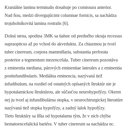
Kraniálne lamina terminalis dosahuje po comissura anterior.
Nad ňou, medzi divergujúcimi columnae fornicis, sa nachádza
trojuholníkovitá lamina rostralis [6].
Dolná stena, spodina 3MK sa tiahne od predného okraja recessus
supraopticus až po vchod do akveduktu. Za chiazmou ju tvorí
tuber cinereum, corpora mammillaria, substantia perforata
posterior a tegmentum mezencefala. Tuber cinereum pozostáva
z eminentia mediana, párových eminentiae laterales a z eminentia
postinfundibularis. Mediálna eminencia, nazývaná tiež
infudibulum, na rozdiel od ostatných opísaných štruktúr nie je
hypotalamickou štruktúrou, ale súčasťou neurohypofýzy. Okrem
nej ju tvorí aj infundibulárna stopka, v neurochirurgickej literatúre
nazývaná tiež stopka hypofýzy, a zadný lalok hypofýzy.
Tieto štruktúry sa líšia od hypotalamu tým, že v nich chýba
hematoencefalická bariéra. V tuber cinereum sa nachádza nc.