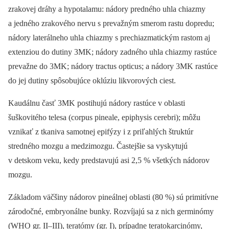
zrakovej dráhy a hypotalamu: nádory predného uhla chiazmy
a jedného zrakového nervu s prevažným smerom rastu dopredu;
nádory laterálneho uhla chiazmy s prechiazmatickým rastom aj
extenziou do dutiny 3MK; nádory zadného uhla chiazmy rastúce
prevažne do 3MK; nádory tractus opticus; a nádory 3MK rastúce
do jej dutiny spôsobujúce oklúziu likvorových ciest.
Kaudálnu časť 3MK postihujú nádory rastúce v oblasti
šuškovitého telesa (corpus pineale, epiphysis cerebri); môžu
vznikať z tkaniva samotnej epifýzy i z priľahlých štruktúr
stredného mozgu a medzimozgu. Častejšie sa vyskytujú
v detskom veku, kedy predstavujú asi 2,5 % všetkých nádorov
mozgu.
Základom väčšiny nádorov pineálnej oblasti (80 %) sú primitívne
zárodočné, embryonálne bunky. Rozvíjajú sa z nich germinómy
(WHO gr. II–III), teratómy (gr. I), prípadne teratokarcinómy,