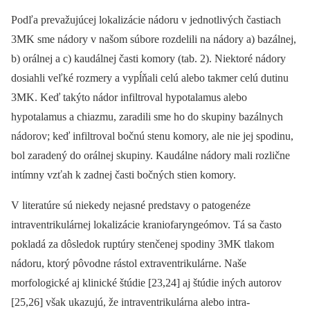
Podľa prevažujúcej lokalizácie nádoru v jednotlivých častiach
3MK sme nádory v našom súbore rozdelili na nádory a) bazálnej,
b) orálnej a c) kaudálnej časti komory (tab. 2). Niektoré nádory
dosiahli veľké rozmery a vypĺňali celú alebo takmer celú dutinu
3MK. Keď takýto nádor infiltroval hypotalamus alebo
hypotalamus a chiazmu, zaradili sme ho do skupiny bazálnych
nádorov; keď infiltroval bočnú stenu komory, ale nie jej spodinu,
bol zaradený do orálnej skupiny. Kaudálne nádory mali rozlične
intímny vzťah k zadnej časti bočných stien komory.
V literatúre sú niekedy nejasné predstavy o patogenéze
intraventrikulárnej lokalizácie kraniofaryngeómov. Tá sa často
pokladá za dôsledok ruptúry stenčenej spodiny 3MK tlakom
nádoru, ktorý pôvodne rástol extraventrikulárne. Naše
morfologické aj klinické štúdie [23,24] aj štúdie iných autorov
[25,26] však ukazujú, že intraventrikulárna alebo intra-