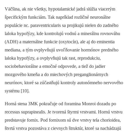
Väčšina, ak nie všetky, hypotalamické jadrá slúžia viacerým
špecifickým funkciám. Tak napríklad rozličné neuronálne
populácie nc. paraventricularis sa projikujú nielen do zadného
laloka hypofýzy, kde kontrolujú vodnú a minerálnu rovnováhu
(ADH) a maternálne funkcie (oxytocín), ale aj do eminentia
mediana, a tým ovplyvňujú uvoľňovanie hormónov predného
laloka hypofýzy, a ovplyvňujú tak rast, reprodukciu,
sociobehaviorálne a emočné odpovede, a tiež do jadier
mozgového kmeňa a do miechových preganglionárnych
neurónov, ktoré sa zúčastňujú kontroly autonómneho nervového
sy­stému [10].
Horná stena 3MK pokračuje od foramina Monroi dozadu po
recessus suprapinealis. Je tvorená štyrmi vrstvami. Hornú vrstvu
predstavuje fornix. Pod fornixom sú dve vrstvy tela chorioidea,
štvrtá vrstva pozostáva z cievnych štruktúr, ktoré sa nachádzajú