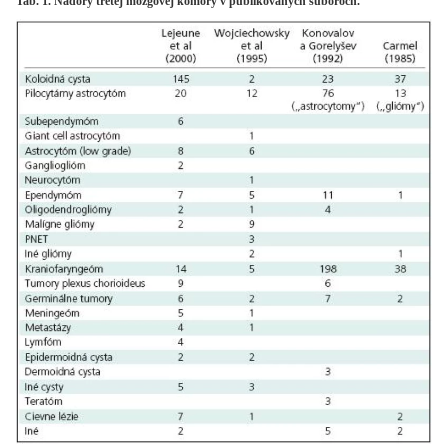
Tab. 1. Nádory tretej mozgovej komory v publikovaných súboroch.