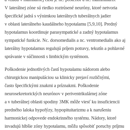
V laterálnej zóne sú riedko roztrúsené neuróny, ktoré netvoria
špecifické jadrá s výnimkou laterálnych tuberálnych jadier
v oblasti laterálneho kaudálneho hypotalamu [5,9,10]. Predný
hypotalamus koordinuje parasympatické a zadný hypotalamus
sympatické funkcie. Nc. dorsomedialis a nc. ventromedialis ako aj
laterálny hypotalamus regulujú príjem potravy, tekutín a pohlavné
správanie v súčinnosti s limbickým sy­stémom.
Poškodenie jednotlivých častí hypotalamu nádorom alebo
chirurgickou manipuláciou sa klinicky prejaví rozličnými,
často špecifickými znakmi a príznakmi. Poškodenie
neurosekretorických neurónov v periventrikulárnej zóne
a v tuberálnej oblasti spodiny 3MK môže viesť ku insuficiencii
predného laloka hypofýzy, hypopituitarizmu a k narušeniu
harmonickej odpovede endokrinného sy­stému. Nádory, ktoré
invadujú hlbšie zóny hypotalamu, môžu spôsobiť poruchy príjmu