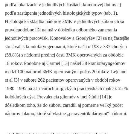
podľa lokalizácie v jednotlivých častiach komorovej dutiny aj
podľa zastúpenia jednotlivých histologických typov (tab. 1).
Histologická skladba nádorov 3MK v jednotlivých súboroch sa
pravdepodobne líši najmä v dôsledku odborného zamerania
jednotlivých pracovísk. Konovalov a Gorelyšev [2] sa najčastejšie
stretávali s kraniofaryngeomami, ktoré našli u 198 z 337 chorých
(58,8%) s nádormi prednej časti 3MK operovaných za obdobie
18 rokov. Podobne aj Carmel [13] našiel 38 kraniofaryngeómov
medzi 100 nádormi 3MK operovanými počas 20 rokov. Lejeune
et al [3] v súbore 262 pacientov operovaných v období rokov
1980–1995 na 21 neurochirurgických pracoviskách mali až 55 %
koloidných cýst. Prevalencia gliomóv v inej štúdii [14] je
dôsledkom toho, že do súboru zaradili aj pomerne veľký počet
nádorov talamu, ktoré sú vlastne „paraventrikulárnymi“ nádormi.