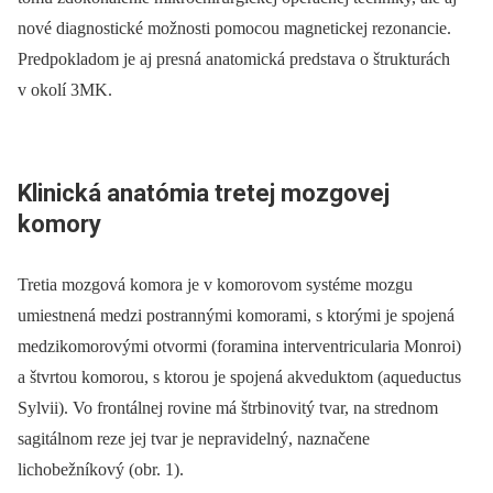
nové diagnostické možnosti pomocou magnetickej rezonancie.
Predpokladom je aj presná anatomická predstava o štrukturách
v okolí 3MK.
Klinická anatómia tretej mozgovej
komory
Tretia mozgová komora je v komorovom sy­stéme mozgu
umiestnená medzi postrannými komorami, s ktorými je spojená
medzikomorovými otvormi (foramina interventricularia Monroi)
a štvrtou komorou, s ktorou je spojená akveduktom (aqueductus
Sylvii). Vo frontálnej rovine má štrbinovitý tvar, na strednom
sagitálnom reze jej tvar je nepravidelný, naznačene
lichobežníkový (obr. 1).