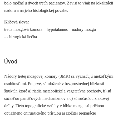
bolo možné u dvoch tretín paci entov. Zavisí to však na lokalizácii
nádoru a na jeho histologickej povahe.
Klíčová slova:
tretia mozgová komora –⁠ hypotalamus –⁠ nádory mozgu
–⁠ chirurgická liečba
Úvod
Nádory tretej mozgovej komory (3MK) sa vyznačujú niekoľkými
osobitosťami. Po prvé, sú uložené v bezprostrednej blízkosti
štruktúr, ktoré a) riadia metabolické a vegetatívne pochody, b) sú
súčasťou pamäťových mechanizmov a c) sú súčasťou zrakovej
dráhy. Tieto topografické vzťahy v hĺbke mozgu sú príčinou
obtiažneho chirurgického prístupu aj zložitej preparácie