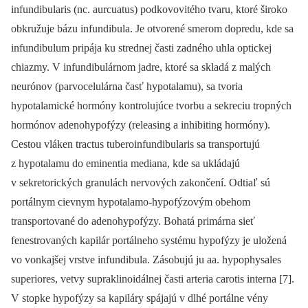
infundibularis (nc. aurcuatus) podkovovitého tvaru, ktoré široko
obkružuje bázu infundibula. Je otvorené smerom dopredu, kde sa
infundibulum pripája ku strednej časti zadného uhla optickej
chiazmy. V infundibulárnom jadre, ktoré sa skladá z malých
neurónov (parvocelulárna časť hypotalamu), sa tvoria
hypotalamické hormóny kontrolujúce tvorbu a sekreciu tropných
hormónov adenohypofýzy (releasing a inhibiting hormóny).
Cestou vláken tractus tuberoinfundibularis sa transportujú
z hypotalamu do eminentia mediana, kde sa ukládajú
v sekretorických granulách nervových zakončení. Odtiaľ sú
portálnym cievnym hypotalamo-hypofýzovým obehom
transportované do adenohypofýzy. Bohatá primárna sieť
fenestrovaných kapilár portálneho sy­stému hypofýzy je uložená
vo vonkajšej vrstve infundibula. Zásobujú ju aa. hypophysales
superiores, vetvy supraklinoidálnej časti arteria carotis interna [7].
V stopke hypofýzy sa kapiláry spájajú v dlhé portálne vény