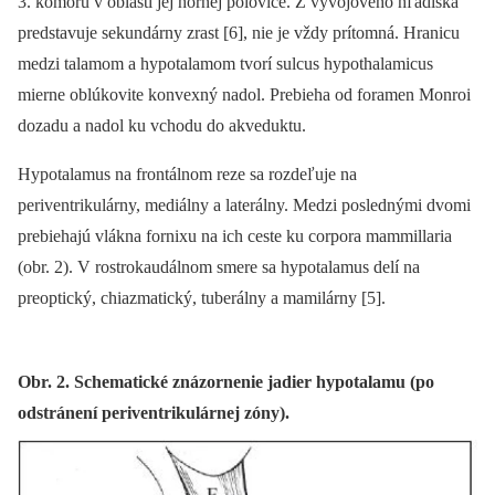
3. komoru v oblasti jej hornej polovice. Z vývojového hľadiska
predstavuje sekundárny zrast [6], nie je vždy prítomná. Hranicu
medzi talamom a hypotalamom tvorí sulcus hypothalamicus
mierne oblúkovite konvexný nadol. Prebieha od foramen Monroi
dozadu a nadol ku vchodu do akveduktu.
Hypotalamus na frontálnom reze sa rozdeľuje na
periventrikulárny, mediálny a laterálny. Medzi poslednými dvomi
prebiehajú vlákna fornixu na ich ceste ku corpora mammillaria
(obr. 2). V rostrokaudálnom smere sa hypotalamus delí na
preoptický, chiazmatický, tuberálny a mamilárny [5].
Obr. 2. Schematické znázornenie jadier hypotalamu (po
odstránení periventrikulárnej zóny).