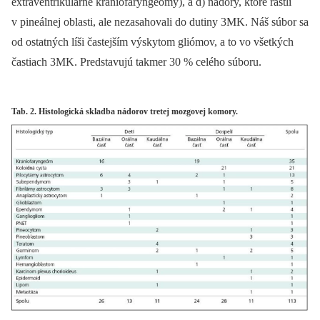
extraventrikulárne kraniofaryngeómy), a d) nádory, ktoré rástli
v pineálnej oblasti, ale nezasahovali do dutiny 3MK. Náš súbor sa
od ostatných líši častejším výskytom gliómov, a to vo všetkých
častiach 3MK. Predstavujú takmer 30 % celého súboru.
Tab. 2. Histologická skladba nádorov tretej mozgovej komory.