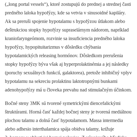
(„long portal vessels“), ktoré zostupujú do prednej a strednej časti
predného laloka hypofýzy, kde sa vetvia v sinusoidné kapiláry.
Ak sa preruši spojenie hypotalamu s hypofýzou útlakom alebo
deštrukciou stopky hypofýzy supraselárnym nádorom, napríklad
kraniofaryngeómom, rozvinie sa insuficiencia predného laloka
hypofýzy, hypopituitarizmus v dôsledku chýbania
hypotalamických releasing hormónov. Dôsledkom prerušenia
stopky hypofýzy býva však aj hyperprolaktinémia a jej následky
(poruchy sexuálnych funkcií, galaktorea), pretože inhibičný vplyv
hypotalamu na sekreciu prolaktinu laktotropnými bunkami
adenohypofýzy má u človeka prevahu nad stimulačným účinkom.
Bočné steny 3MK sú tvorené symetrickými diencefalickými
štruktúrami. Horná časť každej bočnej steny je tvorená mediálnou
plochou talamu a dolná časť hypotalamom. Massa intermedia
alebo adhesio interthalamica spája obidva talamy, križuje