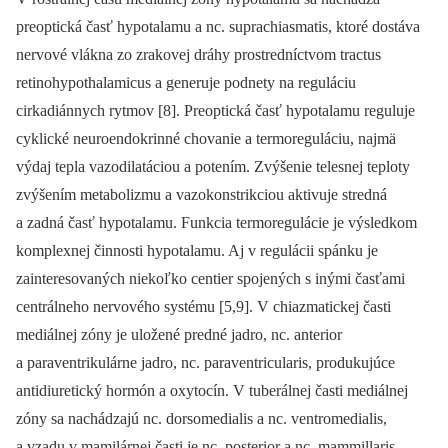
preoptická časť hypotalamu a nc. suprachiasmatis, ktoré dostáva
nervové vlákna zo zrakovej dráhy prostredníctvom tractus
retinohypothalamicus a generuje podnety na reguláciu
cirkadiánnych rytmov [8]. Preoptická časť hypotalamu reguluje
cyklické neuroendokrinné chovanie a termoreguláciu, najmä
výdaj tepla vazodilatáciou a potením. Zvýšenie telesnej teploty
zvýšením metabolizmu a vazokonstrikciou aktivuje stredná
a zadná časť hypotalamu. Funkcia termoregulácie je výsledkom
komplexnej činnosti hypotalamu. Aj v regulácii spánku je
zainteresovaných niekoľko centier spojených s inými časťami
centrálneho nervového sy­stému [5,9]. V chiazmatickej časti
mediálnej zóny je uložené predné jadro, nc. anterior
a paraventrikulárne jadro, nc. paraventricularis, produkujúce
antidiuretický hormón a oxytocín. V tuberálnej časti mediálnej
zóny sa nachádzajú nc. dorsomedialis a nc. ventromedialis,
a vzadu v mamilárnej časti je nc. posterior a nc. mammillaris.