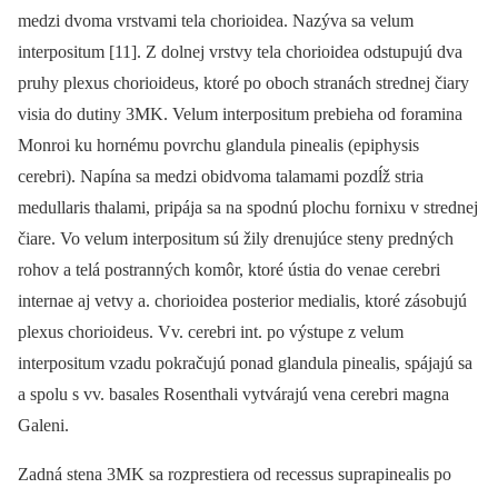
medzi dvoma vrstvami tela chorioidea. Nazýva sa velum
interpositum [11]. Z dolnej vrstvy tela chorioidea odstupujú dva
pruhy plexus chorioideus, ktoré po oboch stranách strednej čiary
visia do dutiny 3MK. Velum interpositum prebieha od foramina
Monroi ku hornému povrchu glandula pinealis (epiphysis
cerebri). Napína sa medzi obidvoma talamami pozdĺž stria
medullaris thalami, pripája sa na spodnú plochu fornixu v strednej
čiare. Vo velum interpositum sú žily drenujúce steny predných
rohov a telá postranných komôr, ktoré ústia do venae cerebri
internae aj vetvy a. chorioidea posterior medialis, ktoré zásobujú
plexus chorioideus. Vv. cerebri int. po výstupe z velum
interpositum vzadu pokračujú ponad glandula pinealis, spájajú sa
a spolu s vv. basales Rosenthali vytvárajú vena cerebri magna
Galeni.
Zadná stena 3MK sa rozprestiera od recessus suprapinealis po