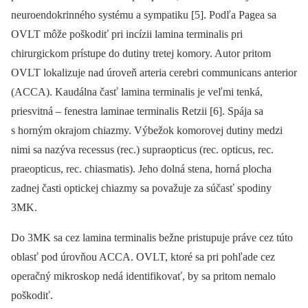
neuroendokrinného sy­stému a sympatiku [5]. Podľa Pagea sa
OVLT môže poškodiť pri incízii lamina terminalis pri
chirurgickom prístupe do dutiny tretej komory. Autor pritom
OVLT lokalizuje nad úroveň arteria cerebri communicans anterior
(ACCA). Kaudálna časť lamina terminalis je veľmi tenká,
priesvitná –⁠ fenestra laminae terminalis Retzii [6]. Spája sa
s horným okrajom chiazmy. Výbežok komorovej dutiny medzi
nimi sa nazýva recessus (rec.) supraopticus (rec. opticus, rec.
praeopticus, rec. chiasmatis). Jeho dolná stena, horná plocha
zadnej časti optickej chiazmy sa považuje za súčasť spodiny
3MK.
Do 3MK sa cez lamina terminalis bežne pristupuje práve cez túto
oblasť pod úrovňou ACCA. OVLT, ktoré sa pri pohľade cez
operačný mikroskop nedá identifikovať, by sa pritom nemalo
poškodiť.