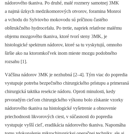
nádorového tkaniva. Po druhé, malé rozmery samotnej 3MK
a najmä úzkych medzikomorových otvorov, foramina Monroi
a vchodu do Sylviovho mokovodu sú príčinou častého
obštrukčného hydrocefalu. Po tretie, napriek relatívne malému
objemu mozgového tkaniva, ktoré tvorí steny 3MK, je
histologické spektrum nádorov, ktoré sa tu vyskytujú, omnoho
širšie ako na ktoromkoľvek inom mieste mozgu podobného
rozsahu [1].
Väčšina nádorov 3MK je nezhubná [2–4]. Tým viac do popredia
vystupuje potreba bezpečného chirurgického prístupu a primeraná
chirurgická taktika resekcie nádoru. Oproti minulosti, kedy
prvoradým cieľom chirurgického výkonu bolo získanie vzorky
nádorového tkaniva na histologické vyšetrenie a obnovenie
priechodnosti likvorových ciest, v súčasnosti do popredia
vystupuje vyšší cieľ, eradikácia nádorového tkaniva. Napomáha
tomu zdokonalenie mikrochirurgickej operačnej techniky, ale aj