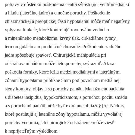
potravy v dôsledku poškodenia centra sýtosti (nc. ventromedialis)
a hladu (laterálne jadro) a emočné poruchy. Poškodenie
chiazmatickej a preoptickej časti hypotalamu môže mať negatívny
vplyv na funkcie, ktoré kontrolujú rovnováhu vodného
a minerálneho metabolizmu, krvný tlak, cirkadiánne rytmy,
termoreguláciu a reprodukčné chovanie. Poškodenie zadného
jadra spôsobuje spavosť. Chirurgická manipulácia pri
odstraňovaní nádoru môže tieto poruchy zvýrazniť. Ak sa
poškodia fornixy, ktoré ležia medzi mediálnými a laterálnými
zónami hypotalamu priblížne 5mm pod povrchom mediálnej
steny komory, objavia sa poruchy pamäti. Manažment pacienta
s diabetes insipidus, hypokorticizmom, s poruchou pocitu smädu
a s poruchami pamäti môže byť extrémne obtiažný [5]. Nádory,
ktoré postihujú aj laterálne zóny hypotalamu, môžu vyvolať aj
poruchy vedomia, ich chirurgické odstránenie môže viesť
k neprijateľným výsledkom.