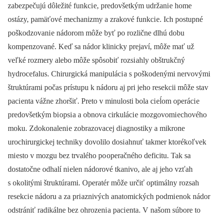
zabezpečujú dôležité funkci e, predovšetkým udržani e home
ostázy, pamäťové mechanizmy a zrakové funkci e. Ich postupné
poškodzovani e nádorom môže byť po rozlične dlhú dobu
kompenzované. Keď sa nádor klinicky prejaví, môže mať už
veľké rozmery alebo môže spôsobiť rozsi ahly obštrukčný
hydrocefalus. Chirurgická manipuláci a s poškodenými nervovými
štruktúrami počas prístupu k nádoru aj pri jeho resekcii môže stav
paci enta vážne zhoršiť. Preto v minulosti bola ci eĺom operáci e
predovšetkým bi opsi a a obnova cirkuláci e mozgovomi echového
moku. Zdokonaleni e zobrazovacej di agnostiky a mikrone
urochirurgickej techniky dovolilo dosi ahnuť takmer ktorékoľvek
mi esto v mozgu bez trvalého po operačného deficitu. Tak sa
dostatočne odhalí ni elen nádorové tkanivo, ale aj jeho vzťah
s okolitými štruktúrami. Operatér môže určiť optimálny rozsah
resekci e nádoru a za pri aznivých anatomických podmi enok nádor
odstrániť radikálne bez ohrozeni a paci enta. V našom súbore to