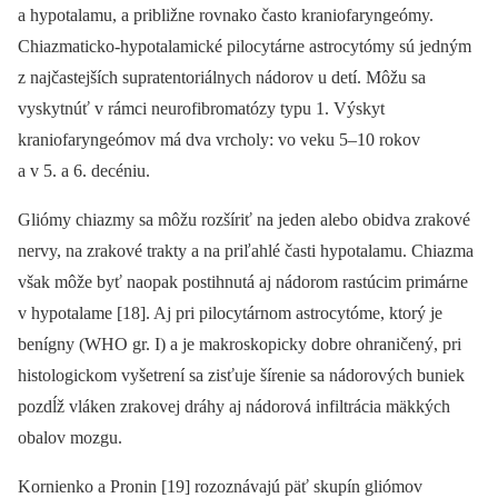
a hypotalamu, a približne rovnako často kraniofaryngeómy.
Chiazmaticko‑hypotalamické pilocytárne astrocytómy sú jedným
z najčastejších supratentoriálnych nádorov u detí. Môžu sa
vyskytnúť v rámci neurofibromatózy typu 1. Výskyt
kraniofaryngeómov má dva vrcholy: vo veku 5–10 rokov
a v 5. a 6. decéniu.
Gliómy chiazmy sa môžu rozšíriť na jeden alebo obidva zrakové
nervy, na zrakové trakty a na priľahlé časti hypotalamu. Chiazma
však môže byť naopak postihnutá aj nádorom rastúcim primárne
v hypotalame [18]. Aj pri pilocytárnom astrocytóme, ktorý je
benígny (WHO gr. I) a je makroskopicky dobre ohraničený, pri
histologickom vyšetrení sa zisťuje šírenie sa nádorových buniek
pozdĺž vláken zrakovej dráhy aj nádorová infiltrácia mäkkých
obalov mozgu.
Kornienko a Pronin [19] rozoznávajú päť skupín gliómov