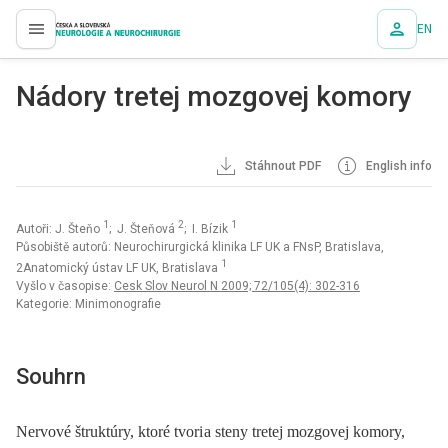
EN
proLékaře.cz
Nádory tretej mozgovej komory
Stáhnout PDF
English info
1
2
1
Autoři: J. Šteňo
; J. Šteňová
; I. Bízik
Působiště autorů: Neurochirurgická klinika LF UK a FNsP, Bratislava,
1
2Anatomický ústav LF UK, Bratislava
Vyšlo v časopise:
Cesk Slov Neurol N 2009; 72/105(4): 302-316
Kategorie: Minimonografie
Souhrn
Nervové štruktúry, ktoré tvori a steny tretej mozgovej komory,