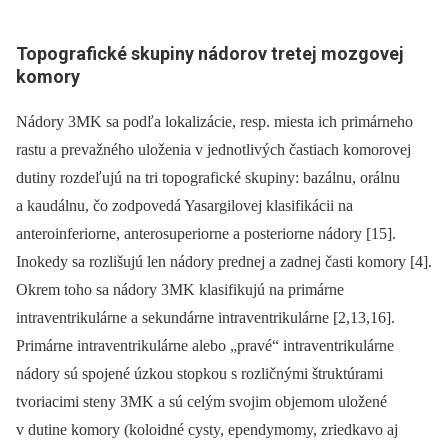
Topografické skupiny nádorov tretej mozgovej
komory
Nádory 3MK sa podľa lokalizácie, resp. miesta ich primárneho
rastu a prevažného uloženia v jednotlivých častiach komorovej
dutiny rozdeľujú na tri topografické skupiny: bazálnu, orálnu
a kaudálnu, čo zodpovedá Yasargilovej klasifikácii na
anteroinferiorne, anterosuperiorne a posteriorne nádory [15].
Inokedy sa rozlišujú len nádory prednej a zadnej časti komory [4].
Okrem toho sa nádory 3MK klasifikujú na primárne
intraventrikulárne a sekundárne intraventrikulárne [2,13,16].
Primárne intraventrikulárne alebo „pravé“ intraventrikulárne
nádory sú spojené úzkou stopkou s rozličnými štruktúrami
tvoriacimi steny 3MK a sú celým svojim objemom uložené
v dutine komory (koloidné cysty, ependymomy, zriedkavo aj