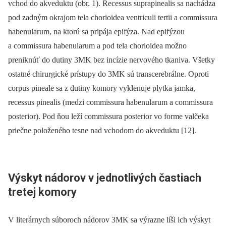
vchod do akveduktu (obr. 1). Recessus suprapinealis sa nachádza
pod zadným okrajom tela chorioidea ventriculi tertii a commissura
habenularum, na ktorú sa pripája epifýza. Nad epifýzou
a commissura habenularum a pod tela chorioidea možno
preniknúť do dutiny 3MK bez incízie nervového tkaniva. Všetky
ostatné chirurgické prístupy do 3MK sú transcerebrálne. Oproti
corpus pineale sa z dutiny komory vyklenuje plytka jamka,
recessus pinealis (medzi commissura habenularum a commissura
posterior). Pod ňou leží commissura posterior vo forme valčeka
priečne položeného tesne nad vchodom do akveduktu [12].
Výskyt nádorov v jednotlivých častiach
tretej komory
V literárnych súboroch nádorov 3MK sa výrazne líši ich výskyt