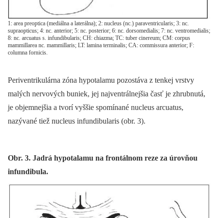
1: area preoptica (mediálna a laterálna); 2: nucleus (nc.) paraventricularis; 3: nc.
supraopticus; 4: nc. anterior; 5: nc. posterior; 6: nc. dorsomedialis; 7: nc. ventromedialis;
8: nc. arcuatus s. infundibularis; CH: chiazma; TC: tuber cinereum; CM: corpus
mammillarea nc. mammillaris; LT: lamina terminalis; CA: commissura anterior; F:
columna fornicis.
Periventrikulárna zóna hypotalamu pozostáva z tenkej vrstvy
malých nervových buniek, jej najventrálnejšia časť je zhrubnutá,
je objemnejšia a tvorí vyššie spomínané nucleus arcuatus,
nazývané tiež nucleus infundibularis (obr. 3).
Obr. 3. Jadrá hypotalamu na frontálnom reze za úrovňou
infundibula.