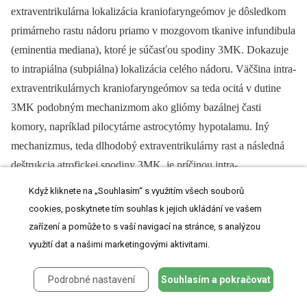
extraventrikulárna lokalizácia kraniofaryngeómov je dôsledkom
primárneho rastu nádoru priamo v mozgovom tkanive infundibula
(eminentia mediana), ktoré je súčasťou spodiny 3MK. Dokazuje
to intrapiálna (subpiálna) lokalizácia celého nádoru. Väčšina intra-
extraventrikulárnych kraniofaryngeómov sa teda ocitá v dutine
3MK podobným mechanizmom ako gliómy bazálnej časti
komory, napríklad pilocytárne astrocytómy hypotalamu. Iný
mechanizmus, teda dlhodobý extraventrikulárny rast a následná
deštrukcia atrofickej spodiny 3MK, je príčinou intra-
extraventrikulárnej lokalizácie kraniofaryngeómov len zriedkavo.
Když kliknete na „Souhlasím“ s využitím všech souborů
Okrem niekoľkých kraniofaryngeómov sme to pozorovali aj
cookies, poskytnete tím souhlas k jejich ukládání ve vašem
v dvoch prípadoch gigantického adenómu hypofýzy operovaných
zařízení a pomůže to s vaší navigací na stránce, s analýzou
pred rokom 1990 [27].
využití dat a našimi marketingovými aktivitami.
Podrobné nastavení
Souhlasím a pokračovat
Klinické prejavy