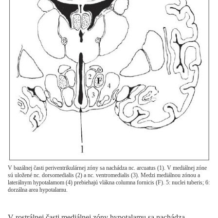
V bazálnej časti periventrikulárnej zóny sa nachádza nc. arcuatus (1). V mediálnej zóne
sú uložené nc. dorsomedialis (2) a nc. ventromedialis (3). Medzi mediálnou zónou a
laterálnym hypotalamom (4) prebiehajú vlákna columna fornicis (F). 5: nuclei tuberis; 6:
dorzálna area hypotalamu.
V rostrálnej časti mediálnej zóny hypotalamu sa nachádza