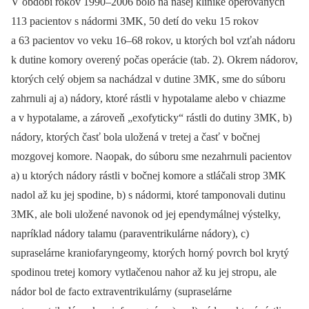
V období rokov 1990–2006 bolo na našej klinike operovaných
113 pacientov s nádormi 3MK, 50 detí do veku 15 rokov
a 63 pacientov vo veku 16–68 rokov, u ktorých bol vzťah nádoru
k dutine komory overený počas operácie (tab. 2). Okrem nádorov,
ktorých celý objem sa nachádzal v dutine 3MK, sme do súboru
zahrnuli aj a) nádory, ktoré rástli v hypotalame alebo v chiazme
a v hypotalame, a zároveň „exofyticky“ rástli do dutiny 3MK, b)
nádory, ktorých časť bola uložená v tretej a časť v bočnej
mozgovej komore. Naopak, do súboru sme nezahrnuli pacientov
a) u ktorých nádory rástli v bočnej komore a stláčali strop 3MK
nadol až ku jej spodine, b) s nádormi, ktoré tamponovali dutinu
3MK, ale boli uložené navonok od jej ependymálnej výstelky,
napríklad nádory talamu (paraventrikulárne nádory), c)
supraselárne kraniofaryngeomy, ktorých horný povrch bol krytý
spodinou tretej komory vytlačenou nahor až ku jej stropu, ale
nádor bol de facto extraventrikulárny (supraselárne