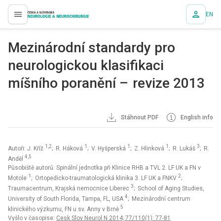
EN
proLékaře.cz
Mezinárodní standardy pro
neurologickou klasifikaci
míšního poranění – revize 2013
Stáhnout PDF
English info
1,2
1
1
1
3
Autoři: J. Kříž
; R. Háková
; V. Hyšperská
; Z. Hlinková
; R. Lukáš
; R.
4,5
Anděl
Působiště autorů: Spinální jednotka při Klinice RHB a TVL 2. LF UK a FN v
1
2
Motole
; Ortopedicko-traumatologická klinika 3. LF UK a FNKV
;
3
Traumacentrum, Krajská nemocnice Liberec
; School of Aging Studies,
4
University of South Florida, Tampa, FL, USA
; Mezinárodní centrum
5
klinického výzkumu, FN u sv. Anny v Brně
Vyšlo v časopise:
Cesk Slov Neurol N 2014; 77/110(1): 77-81