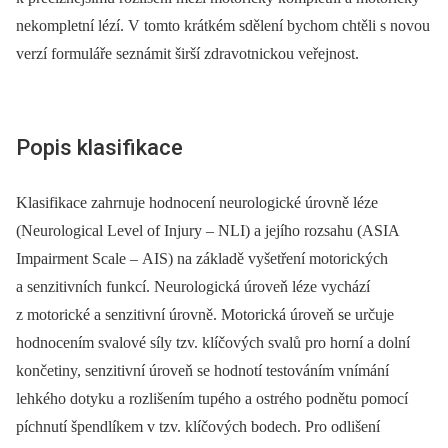
nekompletní lézí. V tomto krátkém sdělení bychom chtěli s novou
verzí formuláře seznámit širší zdravotnickou veřejnost.
Popis klasifikace
Klasifikace zahrnuje hodnocení neurologické úrovně léze
(Neurological Level of Injury –⁠ NLI) a jejího rozsahu (ASIA
Impairment Scale –⁠ AIS) na základě vyšetření motorických
a senzitivních funkcí. Neurologická úroveň léze vychází
z motorické a senzitivní úrovně. Motorická úroveň se určuje
hodnocením svalové síly tzv. klíčových svalů pro horní a dolní
končetiny, senzitivní úroveň se hodnotí testováním vnímání
lehkého dotyku a rozlišením tupého a ostrého podnětu pomocí
píchnutí špendlíkem v tzv. klíčových bodech. Pro odlišení