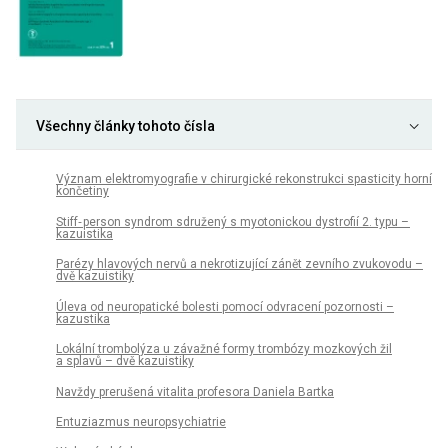
Všechny články tohoto čísla
Význam elektromyografie v chirurgické rekonstrukci spasticity horní
končetiny
Stiff‑ person syndrom sdružený s myotonickou dystrofií 2. typu –
kazuistika
Parézy hlavových nervů a nekrotizující zánět zevního zvukovodu –
dvě kazuistiky
Úleva od neuropatické bolesti pomocí odvracení pozornosti –
kazustika
Lokální trombolýza u závažné formy trombózy mozkových žil
a splavů – dvě kazuistiky
Navždy prerušená vitalita profesora Daniela Bartka
Entuziazmus neuropsychiatrie