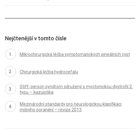
Nejčtenější v tomto čísle
Mikrochirurgická léčba symptomatických pineálních cyst
Chirurgická léčba hydrocefalu
Stiff‑ person syndrom sdružený s myotonickou dystrofií 2.
typu – kazuistika
Mezinárodní standardy pro neurologickou klasifikaci
míšního poranění – revize 2013