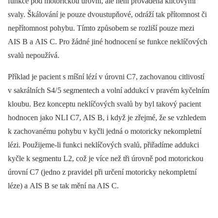
funkce pod motorickou úrovní, ale není prováděna klíčovými
svaly. Škálování je pouze dvoustupňové, odráží tak přítomnost či
nepřítomnost pohybu. Tímto způsobem se rozliší pouze mezi
AIS B a AIS C. Pro žádné jiné hodnocení se funkce neklíčových
svalů nepoužívá.
Příklad je pacient s míšní lézí v úrovni C7, zachovanou citlivostí
v sakrálních S4/ 5 segmentech a volní addukcí v pravém kyčelním
kloubu. Bez konceptu neklíčových svalů by byl takový pacient
hodnocen jako NLI C7, AIS B, i když je zřejmé, že se vzhledem
k zachovanému pohybu v kyčli jedná o motoricky nekompletní
lézi. Použijeme‑li funkci neklíčových svalů, přiřadíme addukci
kyčle k segmentu L2, což je více než tři úrovně pod motorickou
úrovní C7 (jedno z pravidel při určení motoricky nekompletní
léze) a AIS B se tak mění na AIS C.