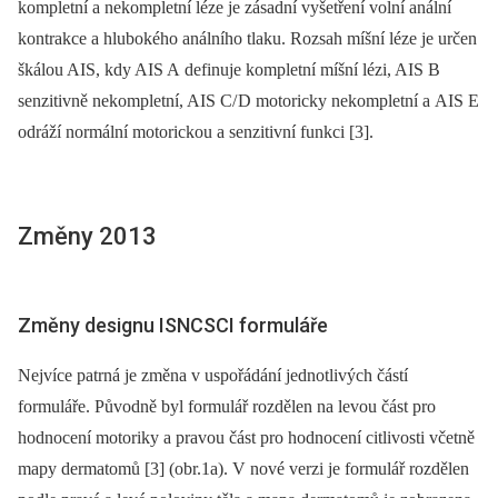
kompletní a nekompletní léze je zásadní vyšetření volní anální
kontrakce a hlubokého análního tlaku. Rozsah míšní léze je určen
škálou AIS, kdy AIS A definuje kompletní míšní lézi, AIS B
senzitivně nekompletní, AIS C/ D motoricky nekompletní a AIS E
odráží normální motorickou a senzitivní funkci [3].
Změny 2013
Změny designu ISNCSCI formuláře
Nejvíce patrná je změna v uspořádání jednotlivých částí
formuláře. Původně byl formulář rozdělen na levou část pro
hodnocení motoriky a pravou část pro hodnocení citlivosti včetně
mapy dermatomů [3] (obr.1a). V nové verzi je formulář rozdělen