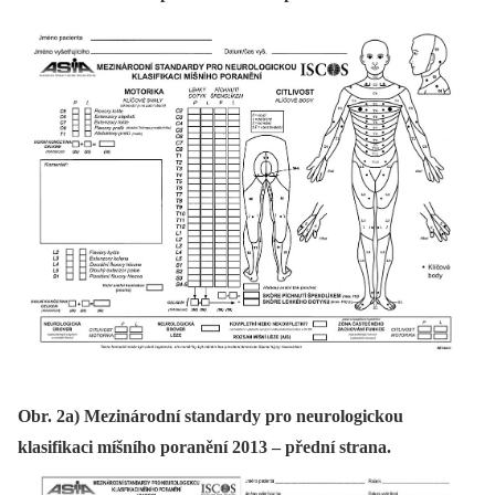
Obr. 2a) Mezinárodní standardy pro neurologickou
klasifikaci míšního poranění 2013 – přední strana.