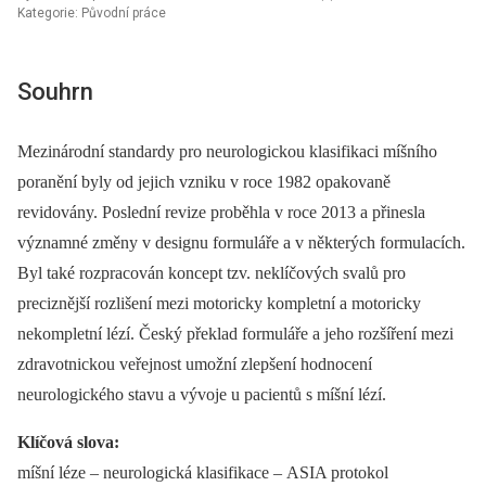
Kategorie: Původní práce
Souhrn
Mezinárodní standardy pro neurologickou klasifikaci míšního
poranění byly od jejich vzniku v roce 1982 opakovaně
revidovány. Poslední revize proběhla v roce 2013 a přinesla
významné změny v designu formuláře a v ně­kte­rých formulacích.
Byl také rozpracován koncept tzv. neklíčových svalů pro
preciznější rozlišení mezi motoricky kompletní a motoricky
nekompletní lézí. Český překlad formuláře a jeho rozšíření mezi
zdravotnickou veřejnost umožní zlepšení hodnocení
neurologického stavu a vývoje u pacientů s míšní lézí.
Klíčová slova:
míšní léze –⁠ neurologická klasifikace –⁠ ASIA protokol