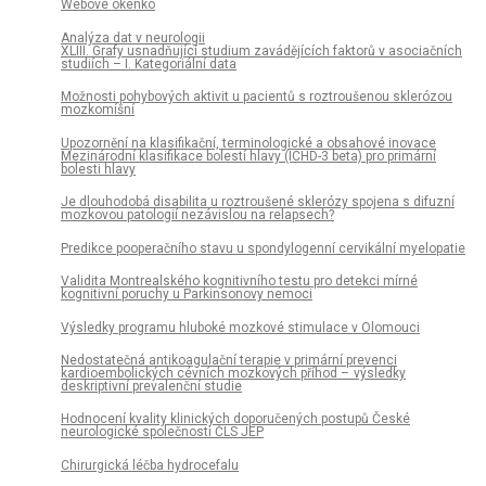
Webové okénko
Analýza dat v neurologii
XLIII. Grafy usnadňující studium zavádějících faktorů v asociačních
studiích – I. Kategoriální data
Možnosti pohybových aktivit u pacientů s roztroušenou sklerózou
mozkomíšní
Upozornění na klasifikační, terminologické a obsahové inovace
Mezinárodní klasifikace bolestí hlavy (ICHD-3 beta) pro primární
bolesti hlavy
Je dlouhodobá disabilita u roztroušené sklerózy spojena s difuzní
mozkovou patologií nezávislou na relapsech?
Predikce pooperačního stavu u spondylogenní cervikální myelopatie
Validita Montrealského kognitivního testu pro detekci mírné
kognitivní poruchy u Parkinsonovy nemoci
Výsledky programu hluboké mozkové stimulace v Olomouci
Nedostatečná antikoagulační terapie v primární prevenci
kardioembolických cévních mozkových příhod – výsledky
deskriptivní prevalenční studie
Hodnocení kvality klinických doporučených postupů České
neurologické společnosti ČLS JEP
Chirurgická léčba hydrocefalu