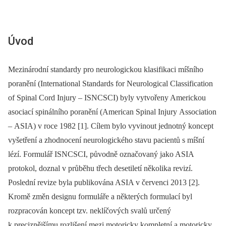
Úvod
Mezinárodní standardy pro neurologickou klasifikaci míšního
poranění (International Standards for Neurological Classification
of Spinal Cord Injury –⁠ ISNCSCI) byly vytvořeny Americkou
asociací spinálního poranění (American Spinal Injury Association
–⁠ ASIA) v roce 1982 [1]. Cílem bylo vyvinout jednotný koncept
vyšetření a zhodnocení neurologického stavu pacientů s míšní
lézí. Formulář ISNCSCI, původně označovaný jako ASIA
protokol, doznal v průběhu třech desetiletí několika revizí.
Poslední revize byla publikována ASIA v červenci 2013 [2].
Kromě změn designu formuláře a ně­kte­rých formulací byl
rozpracován koncept tzv. neklíčových svalů určený
k preciznějšímu rozlišení mezi motoricky kompletní a motoricky