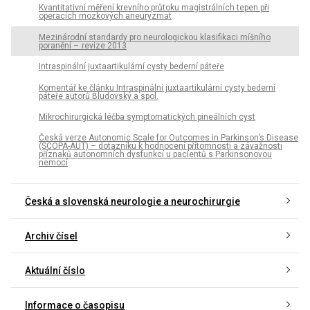
Kvantitativní měření krevního průtoku magistrálních tepen při
operacích mozkových aneuryzmat
Mezinárodní standardy pro neurologickou klasifikaci míšního
poranění – revize 2013
Intraspinální juxtaartikulární cysty bederní páteře
Komentář ke článku Intraspinální juxtaartikulární cysty bederní
páteře autorů Bludovský a spol.
Mikrochirurgická léčba symptomatických pineálních cyst
Česká verze Autonomic Scale for Outcomes in Parkinson’s Disease
(SCOPA-AUT) – dotazníku k hodnocení přítomnosti a závažnosti
příznaků autonomních dysfunkcí u pacientů s Parkinsonovou
nemocí
Česká a slovenská neurologie a neurochirurgie
Archiv čísel
Aktuální číslo
Informace o časopisu