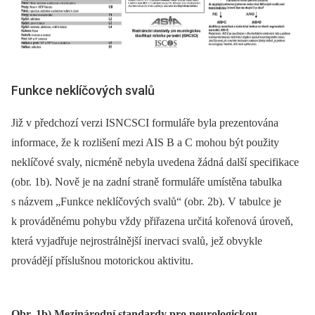
Funkce neklíčových svalů
Již v předchozí verzi ISNCSCI formuláře byla prezentována
informace, že k rozlišení mezi AIS B a C mohou být použity
neklíčové svaly, nicméně nebyla uvedena žádná další specifikace
(obr. 1b). Nově je na zadní straně formuláře umístěna tabulka
s názvem „Funkce neklíčových svalů“ (obr. 2b). V tabulce je
k prováděnému pohybu vždy přiřazena určitá kořenová úroveň,
která vyjadřuje nejrostrálnější inervaci svalů, jež obvykle
provádějí příslušnou motorickou aktivitu.
Obr. 1b) Mezinárodní standardy pro neurologickou