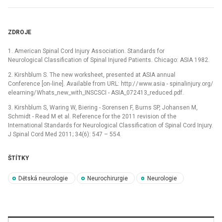
ZDROJE
1. American Spinal Cord Injury Association. Standards for
Neurological Classification of Spinal Injured Patients. Chicago: ASIA 1982.
2. Kirshblum S. The new worksheet, presented at ASIA annual
Conference [on‑line]. Available from URL: http:/ / www.asia -⁠ spinalinjury.org/
elearning/ Whats_new_with_INSCSCI -⁠ ASIA_072413_reduced.pdf.
3. Kirshblum S, Waring W, Biering -⁠ Sorensen F, Burns SP, Johansen M,
Schmidt -⁠ Read M et al. Reference for the 2011 revision of the
International Standards for Neurological Classification of Spinal Cord Injury.
J Spinal Cord Med 2011; 34(6): 547 –⁠ 554.
ŠTÍTKY
Dětská neurologie
Neurochirurgie
Neurologie