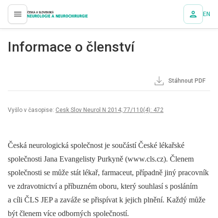
EN
proLékaře.cz
Informace o členství
Stáhnout PDF
Vyšlo v časopise:
Cesk Slov Neurol N 2014; 77/110(4): 472
Česká neurologická společnost je součástí České lékařské
společnosti Jana Evangelisty Purkyně (www.cls.cz). Členem
společnosti se může stát lékař, farmaceut, případně jiný pracovník
ve zdravotnictví a příbuzném oboru, který souhlasí s posláním
a cíli ČLS JEP a zaváže se přispívat k jejich plnění. Každý může
být členem více odborných společností.