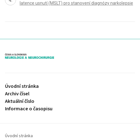
latence usnutí (MSLT) pro stanovení dia­gnózy narkolepsie
proLékaře.cz
Úvodní stránka
Archiv čísel
Aktuální číslo
Informace o časopisu
Úvodní stránka