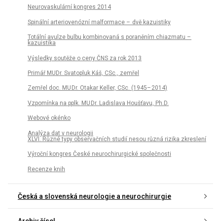
Neurovaskulární kongres 2014
Spinální arteriovenózní malformace – dvě kazuistiky
Totální avulze bulbu kombinovaná s poraněním chiazmatu –
kazuistika
Výsledky soutěže o ceny ČNS za rok 2013
Primář MUDr. Svatopluk Káš, CSc., zemřel
Zemřel doc. MU Dr. Otakar Keller, CSc. (1945– 2014)
Vzpomínka na pplk. MU Dr. Ladislava Houšťavu, Ph.D.
Webové okénko
Analýza dat v neurologii
XLVI. Různé typy observačních studií nesou různá rizika zkreslení
Výroční kongres České neurochirurgické společnosti
Recenze knih
Česká a slovenská neurologie a neurochirurgie
Archiv čísel