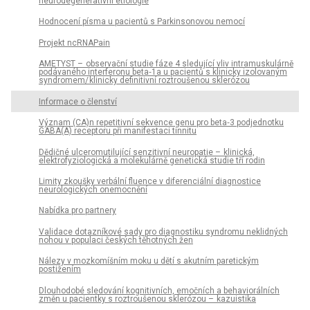
neurodegenerativní etiologie
Hodnocení písma u pacientů s Parkinsonovou nemocí
Projekt ncRNAPain
AMETYST – observační studie fáze 4 sledující vliv intramuskulárně
podávaného interferonu beta‑1a u pacientů s klinicky izolovaným
syndromem/ klinicky definitivní roztroušenou sklerózou
Informace o členství
Význam (CA)n repetitivní sekvence genu pro beta‑3 podjednotku
GABA(A) receptoru při manifestaci tinnitu
Dědičné ulceromutilující senzitivní neuropatie – klinická,
elektrofyziologická a molekulárně genetická studie tří rodin
Limity zkoušky verbální fluence v diferenciální dia­gnostice
neurologických onemocnění
Nabídka pro partnery
Validace dotazníkové sady pro dia­gnostiku syndromu neklidných
nohou v populaci českých těhotných žen
Nálezy v mozkomíšním moku u dětí s akutním paretickým
postižením
Dlouhodobé sledování kognitivních, emočních a behaviorálních
změn u pacientky s roztroušenou sklerózou – kazuistika