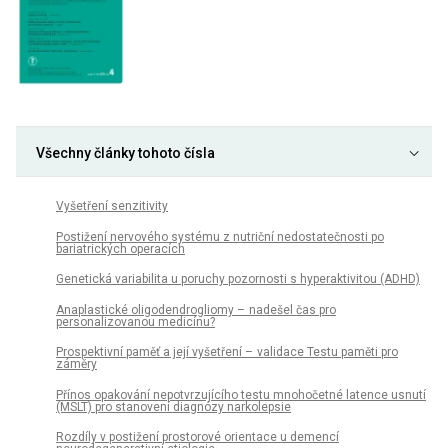
Všechny články tohoto čísla
Vyšetření senzitivity
Postižení nervového systému z nutriční nedostatečnosti po
bariatrických operacích
Genetická variabilita u poruchy pozornosti s hyperaktivitou (ADHD)
Anaplastické oligodendrogliomy – nadešel čas pro
personalizovanou medicínu?
Prospektivní paměť a její vyšetření – validace Testu paměti pro
záměry
Přínos opakování nepotvrzujícího testu mnohočetné latence usnutí
(MSLT) pro stanovení dia­gnózy narkolepsie
Rozdíly v postižení prostorové orientace u demencí