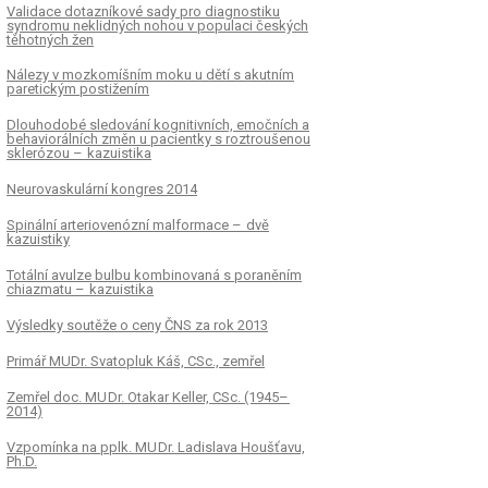
Validace dotazníkové sady pro dia­gnostiku
syndromu neklidných nohou v populaci českých
těhotných žen
Nálezy v mozkomíšním moku u dětí s akutním
paretickým postižením
Dlouhodobé sledování kognitivních, emočních a
behaviorálních změn u pacientky s roztroušenou
sklerózou – kazuistika
Neurovaskulární kongres 2014
Spinální arteriovenózní malformace – dvě
kazuistiky
Totální avulze bulbu kombinovaná s poraněním
chiazmatu – kazuistika
Výsledky soutěže o ceny ČNS za rok 2013
Primář MUDr. Svatopluk Káš, CSc., zemřel
Zemřel doc. MU Dr. Otakar Keller, CSc. (1945–
2014)
Vzpomínka na pplk. MU Dr. Ladislava Houšťavu,
Ph.D.