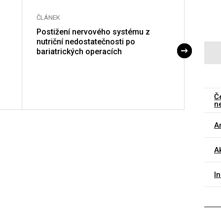
ČLÁNEK
ČLÁNE
Postižení nervového systému z
Geneti
nutriční nedostatečnosti po
pozor
bariatrických operacích
Č
n
Ar
Ak
I