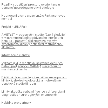
Rozdíly v postižení prostorové orientace u
demencí neurodegenerativní etiologie
Hodnocení písma u pacientů s Parkinsonovou
nemocí
Projekt ncRNAPain
AMETYST – observační studie fáze 4 sledující
vliv intramuskulárně podávaného interferonu
beta‑1a u pacientů s klinicky izolovaným
syndromem/ klinicky definitivní roztroušenou
sklerózou
Informace o členství
Význam (CA)n repetitivní sekvence genu pro
beta‑3 podjednotku GABA(A) receptoru při
manifestaci tinnitu
Dědičné ulceromutilující senzitivní neuropatie –
klinická, elektrofyziologická a molekulárně
genetická studie tří rodin
Limity zkoušky verbální fluence v diferenciální
dia­gnostice neurologických onemocnění
Nabídka pro partnery