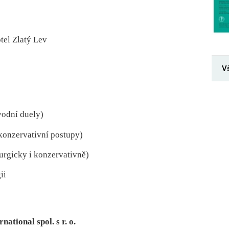
tel Zlatý Lev
V
vodní duely)
konzervativní postupy)
urgicky i konzervativně)
ii
tional spol. s r. o.