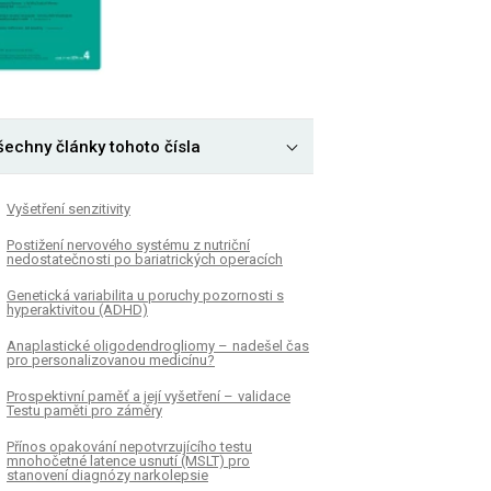
šechny články tohoto čísla
Vyšetření senzitivity
Postižení nervového systému z nutriční
nedostatečnosti po bariatrických operacích
Genetická variabilita u poruchy pozornosti s
hyperaktivitou (ADHD)
Anaplastické oligodendrogliomy – nadešel čas
pro personalizovanou medicínu?
Prospektivní paměť a její vyšetření – validace
Testu paměti pro záměry
Přínos opakování nepotvrzujícího testu
mnohočetné latence usnutí (MSLT) pro
stanovení dia­gnózy narkolepsie