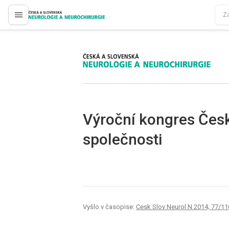
proLékaře.cz
proLékaře.cz
Výroční kongres Česk
společnosti
Vyšlo v časopise:
Cesk Slov Neurol N 2014; 77/11