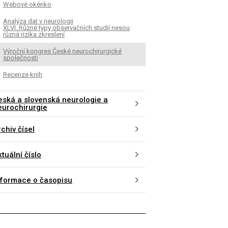
Webové okénko
K
ČLÁNEK
Analýza dat v neurologii
XLVI. Různé typy observačních studií nesou
cká variabilita u poruchy
Anaplastické oligode
různá rizika zkreslení
nosti s hyperaktivitou (ADHD)
nadešel čas pro pers
Výroční kongres České neurochirurgické
medicínu?
společnosti
Recenze knih
eská a slovenská neurologie a
eurochirurgie
chiv čísel
tuální číslo
nformace o časopisu