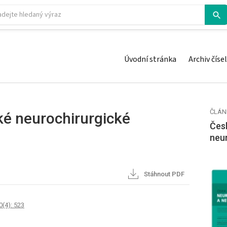
Úvodní stránka
Archiv čísel
ČLÁN
é neurochirurgické
Česk
neu
Stáhnout PDF
0(4): 523