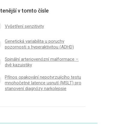
tenější v tomto čísle
Vyšetření senzitivity
Genetická variabilita u poruchy
pozornosti s hyperaktivitou (ADHD)
Spinální arteriovenózní malformace –
dvě kazuistiky
Přínos opakování nepotvrzujícího testu
mnohočetné latence usnutí (MSLT) pro
stanovení dia­gnózy narkolepsie