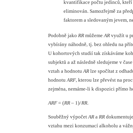
kvantifikace počtu jedinců, kteř
eliminován. Samozřejmě za předp
faktorem a sledovaným jevem, n
Podobně jako
RR
můžeme
AR
využít u p
vybírány náhodně, tj. bez ohledu na pří
U kohortových studií tak získáváme k
subjektů a až následně sledujeme v čas
vztah a hodnotu
AR
lze spočítat z odha
hodnotu
ARF
, kterou lze převést na pr
zejména, nemáme‑li k dispozici přímo 
ARF
= (
RR
–⁠ 1)/
RR
.
Souběžný výpočet
AR
a
RR
dokumentuje 
vztahu mezi konzumací alkoholu a vážn