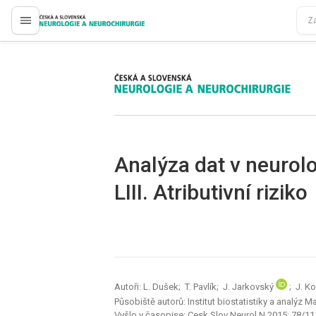
proLékaře.cz
proLékaře.cz
Analýza dat v neurolo
LIII. Atributivní riziko
Autoři: L. Dušek; T. Pavlík; J. Jarkovský
; J. K
Působiště autorů: Institut bio­statistiky a analýz 
Vyšlo v časopise:
Cesk Slov Neurol N 2015; 78/11