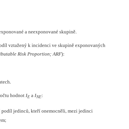
v exponované a neexponované skupině.
odíl vztažený k incidenci ve skupině exponovaných
ributable Risk Proportion; ARF
):
ntech.
počtu hodnot
I
a
I
:
E
NE
 podíl jedinců, kteří onemocněli, mezi jedinci
em;