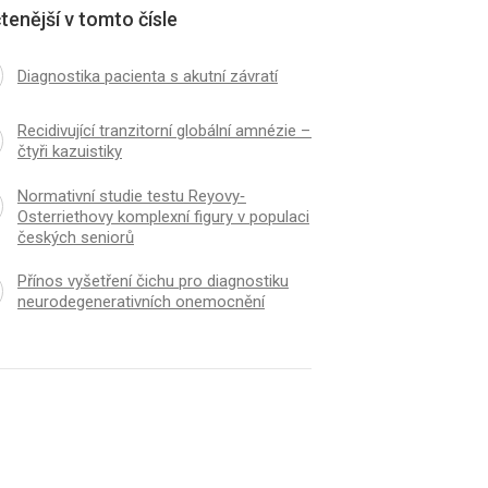
tenější v tomto čísle
Dia­gnostika pa­cienta s akutní závratí
Recidivující tranzitorní globální amnézie –
čtyři kazuistiky
Normativní studie testu Reyovy‑
Osterriethovy komplexní figury v populaci
českých seniorů
Přínos vyšetření čichu pro dia­gnostiku
neurodegenerativních onemocnění