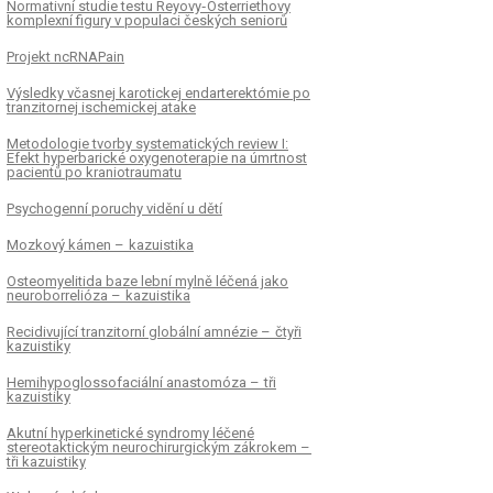
Normativní studie testu Reyovy‑ Osterriethovy
komplexní figury v populaci českých seniorů
Projekt ncRNAPain
Výsledky včasnej karotickej endarterektómie po
tranzitornej ischemickej atake
Metodologie tvorby systematických review I:
Efekt hyperbarické oxygenoterapie na úmrtnost
pa­cientů po kraniotraumatu
Psychogenní poruchy vidění u dětí
Mozkový kámen – kazuistika
Osteomyelitida baze lební mylně léčená jako
neuroborrelióza – kazuistika
Recidivující tranzitorní globální amnézie – čtyři
kazuistiky
Hemihypoglossofaciální anastomóza – tři
kazuistiky
Akutní hyperkinetické syndromy léčené
stereotaktickým neurochirurgickým zákrokem –
tři kazuistiky