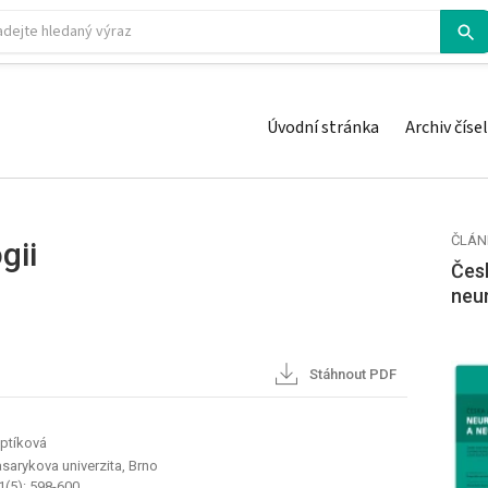
Úvodní stránka
Archiv čísel
ČLÁN
gii
Česk
neu
Stáhnout PDF
optíková
Masarykova univerzita, Brno
1(5): 598-600