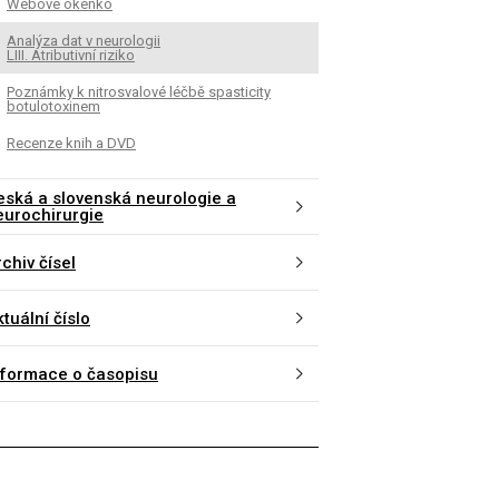
Webové okénko
Analýza dat v neurologii
LIII. Atributivní riziko
Poznámky k nitrosvalové léčbě spasticity
botulotoxinem
Recenze knih a DVD
eská a slovenská neurologie a
eurochirurgie
chiv čísel
tuální číslo
nformace o časopisu