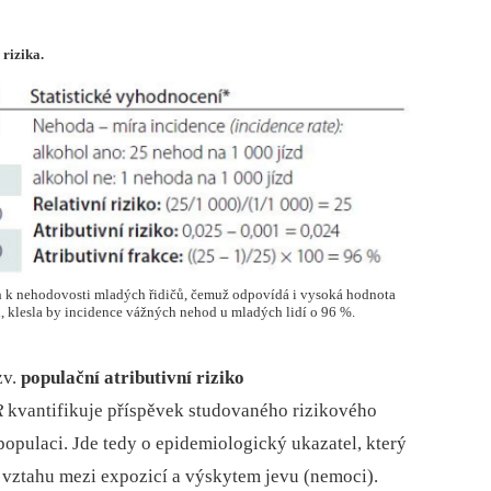
 rizika.
tah k nehodovosti mladých řidičů, čemuž odpovídá i vysoká hodnota
, klesla by incidence vážných nehod u mladých lidí o 96 %.
zv.
populační atributivní riziko
R
kvantifikuje příspěvek studovaného rizikového
opulaci. Jde tedy o epidemiologický ukazatel, který
vztahu mezi expozicí a výskytem jevu (nemoci).