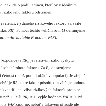
 pak jde o podíl jedinců, kteří by v ideálním
v rizikového faktoru odstraněn.
revalenci;
P
) daného rizikového faktoru a na síle
ziko;
RR
). Pomocí těchto veličin rovněž definujeme
ation Attributable Fraction;
PAF
):
 (expozice) a
RR
je relativní riziko výskytu
E
ůsobení tohoto faktoru. Za
P
dosazujeme
E
 četnost (např. podíl kuřáků v populaci). Je zřejmé,
větší je
RR
, které faktor působí, tím větší je hodnota
 kvantifikaci vlivu rizikových faktorů, proto se
í než 1. Je‑li
RR
= 1, vyjde hodnota
PAF
= 0. Při
E
dnoty
PAF
záporné, neboť v takovém případě jde