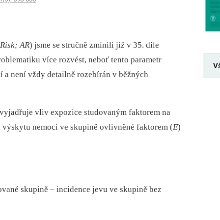
 Risk;
AR
) jsme se stručně zmínili již v 35. díle
roblematiku více rozvést, neboť tento parametr
V
í a není vždy detailně rozebírán v běžných
vyjadřuje vliv expozice studovaným faktorem na
l výskytu nemoci ve skupině ovlivněné faktorem (
E
)
ované skupině –⁠ incidence jevu ve skupině bez