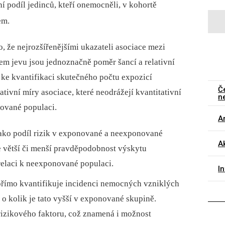
í podíl jedinců, kteří onemocněli, v kohortě
em.
to, že nejrozšířenějšími ukazateli asociace mezi
m jevu jsou jednoznačně poměr šancí a relativní
u ke kvantifikaci skutečného počtu expozicí
Č
ativní míry asociace, které neodrážejí kvantitativní
n
ované populaci.
Ar
jako podíl rizik v exponované a neexponované
Ak
je větší či menší pravděpodobnost výskytu
relaci k neexponované populaci.
I
přímo kvantifikuje incidenci nemocných vzniklých
 o kolik je tato vyšší v exponované skupině.
izikového faktoru, což znamená i možnost