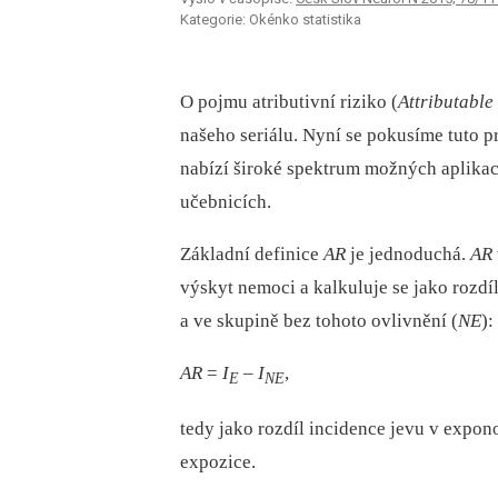
Kategorie: Okénko statistika
O pojmu atributivní riziko (
Attributable
našeho seriálu. Nyní se pokusíme tuto p
nabízí široké spektrum možných aplikac
učebnicích.
Základní definice
AR
je jednoduchá.
AR
výskyt nemoci a kalkuluje se jako rozdí
a ve skupině bez tohoto ovlivnění (
NE
):
AR
=
I
–⁠
I
,
E
NE
tedy jako rozdíl incidence jevu v expon
expozice.