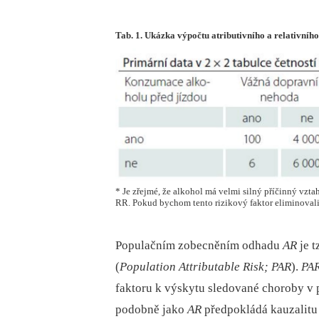
Tab. 1. Ukázka výpočtu atributivního a relativního
* Je zřejmé, že alkohol má velmi silný příčinný vz
RR. Pokud bychom tento rizikový faktor eliminovali
Populačním zobecněním odhadu
AR
je t
(
Population Attributable Risk; PAR
).
PA
faktoru k výskytu sledované choroby v p
podobně jako
AR
předpokládá kauzalitu 