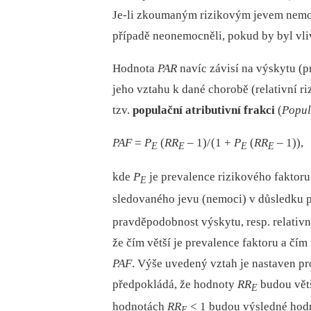
Je‑li zkoumaným rizikovým jevem nemoc,
případě neonemocněli, pokud by byl vli
Hodnota
PAR
navíc závisí na výskytu (p
jeho vztahu k dané chorobě (relativní ri
tzv.
populační atributivní frakci
(
Popul
PAF
=
P
(
RR
–⁠ 1)/ (1 +
P
(
RR
–⁠ 1)),
E
E
E
E
kde
P
je prevalence rizikového faktoru
E
sledovaného jevu (nemoci) v důsledku p
pravděpodobnost výskytu, resp. relativní
že čím větší je prevalence faktoru a čím 
PAF
. Výše uvedený vztah je nastaven pro
předpokládá, že hodnoty
RR
budou větš
E
hodnotách
RR
< 1 budou výsledné ho
E