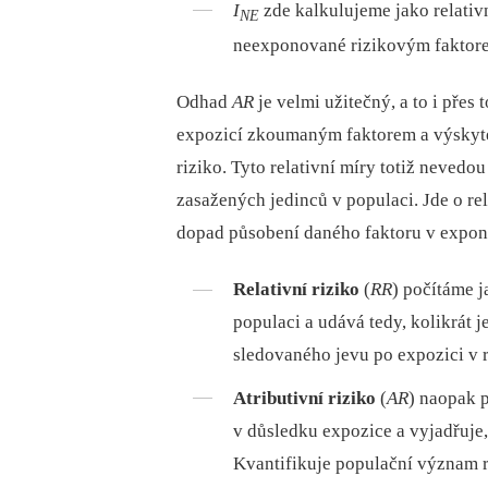
I
zde kalkulujeme jako relativn
NE
neexponované rizikovým faktor
Odhad
AR
je velmi užitečný, a to i přes 
expozicí zkoumaným faktorem a výskyte
riziko. Tyto relativní míry totiž nevedo
zasažených jedinců v populaci. Jde o rel
dopad působení daného faktoru v expon
Relativní riziko
(
RR
) počítáme 
populaci a udává tedy, kolikrát 
sledovaného jevu po expozici v 
Atributivní riziko
(
AR
) naopak 
v důsledku expozice a vyjadřuje,
Kvantifikuje populační význam r