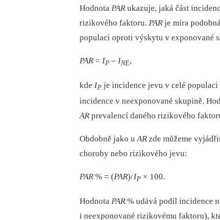
Hodnota
PAR
ukazuje, jaká část incide
rizikového faktoru.
PAR
je míra podobn
populaci oproti výskytu v exponované 
PAR
=
I
–⁠
I
,
P
NE
kde
I
je incidence jevu v celé populac
P
incidence v neexponované skupině. Ho
AR
prevalencí daného rizikového faktor
Obdobně jako u
AR
zde můžeme vyjádři
choroby nebo rizikového jevu:
PAR
% = (
PAR
)/
I
× 100.
P
Hodnota
PAR
% udává podíl incidence n
i neexponované rizikovému faktoru), kt