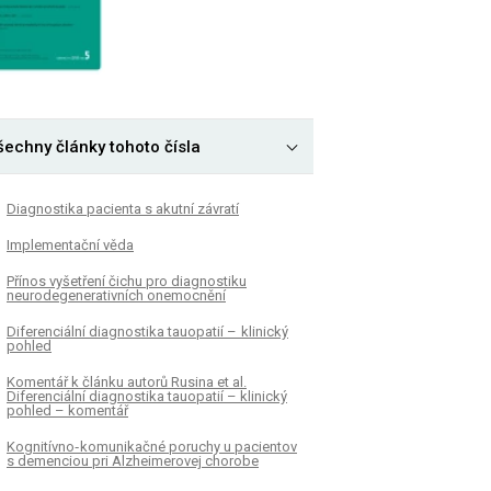
šechny články tohoto čísla
Dia­gnostika pa­cienta s akutní závratí
Implementační věda
Přínos vyšetření čichu pro dia­gnostiku
neurodegenerativních onemocnění
Diferenciální dia­gnostika tauopatií – klinický
pohled
Komentář k článku autorů Rusina et al.
Diferenciální diagnostika tauopatií – klinický
pohled – komentář
Kognitívno‑ komunikačné poruchy u pa­cientov
s demenciou pri Alzheimerovej chorobe