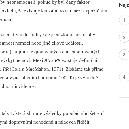
í by neonemocněli, pokud by byl daný faktor
Nejč
okladu, že existuje kauzální vztah mezi expozičním
emocí.
rospektivních studií, kde jsou zkoumané osoby
tomnost nemoci nebo jiné cílové události.
ohortu (skupinu) exponovaných a neexponovaných
e výskyt nemoci. Mezi
AR
a
RR
existuje definiční
dů
RR
(Cole a MacMahon, 1971). Získáme tak přímo
ocenta vynásobením hodnotou 100. To je výhodné
hodnoty incidence:
tab. 1, která shrnuje výsledky populačního šetření
ými dopravními nehodami u mladých řidičů.