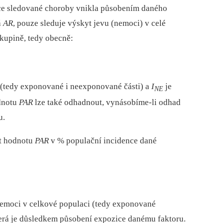
nce sledované choroby vnikla působením daného
á
AR
, pouze sleduje výskyt jevu (nemoci) v celé
skupině, tedy obecně:
i (tedy exponované i neexponované části) a
I
je
NE
dnotu
PAR
lze také odhadnout, vynásobíme‑li odhad
u.
t hodnotu
PAR
v % populační incidence dané
emoci v celkové populaci (tedy exponované
erá je důsledkem působení expozice danému faktoru.