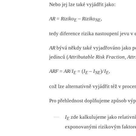
Nebo jej lze také vyjádřit jako:
AR
=
Riziko
–⁠
Riziko
,
E
NE
tedy diference rizika nastoupení jevu 
AR
bývá někdy také vyjadřováno jako p
jedinců (
Attributable Risk Fraction, Att
ARF
=
AR
/
I
= (
I
–⁠
I
)/
I
,
E
E
NE
E
což lze alternativně vyjádřit též v proce
Pro přehlednost doplňujeme způsob vý
I
zde kalkulujeme jako relativní
E
exponovanými rizikovým faktor