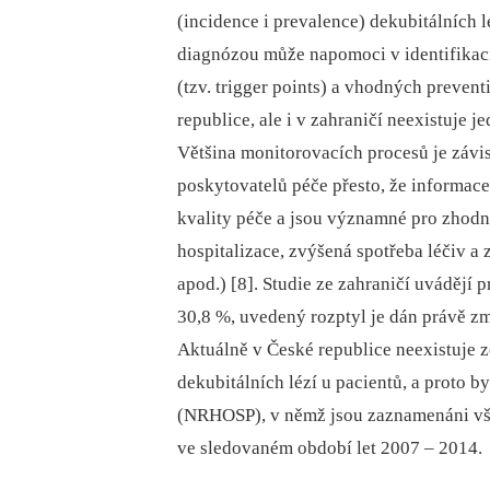
(incidence i prevalence) dekubitálních 
diagnózou může napomoci v identifikaci
(tzv. trigger points) a vhodných prevent
republice, ale i v zahraničí neexistuje 
Většina monitorovacích procesů je závi
poskytovatelů péče přesto, že informac
kvality péče a jsou významné pro zhod
hospitalizace, zvýšená spotřeba léčiv a
apod.) [8]. Studie ze zahraničí uvádějí 
30,8 %, uvedený rozptyl je dán právě zm
Aktuálně v České republice neexistuje z
dekubitálních lézí u pacientů, a proto b
(NRHOSP), v němž jsou zaznamenáni všic
ve sledovaném období let 2007 –⁠ 2014.