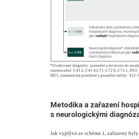
*Uvažované diagnózy: poranění a krvácení do mozku
onemocnění: C41.2, C41.4,C71, C72.0, C72.1, D33
M51; traumatická postižení a poranění míchy: S12–
Metodika a zařazení hosp
s neurologickými diagnóz
Jak vyplývá ze schéma 1, zařazeny byly