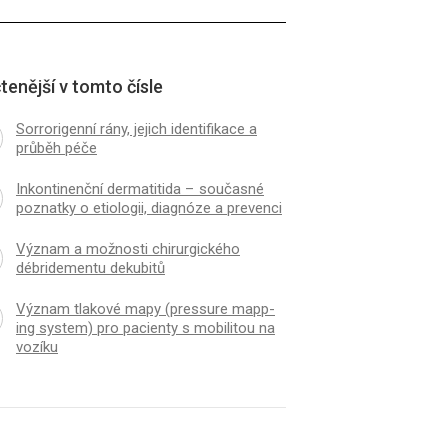
tenější v tomto čísle
Sor­rorigen­ní rány, jejich identifikace a
průběh péče
Inkontinenční dermatitida – současné
poznatky o etiologii, dia­gnóze a prevenci
Význam a možnosti chirurgického
débridementu dekubitů
Význam tlakové mapy (pres­sure mapp­
ing system) pro pa­cienty s mobilitou na
vozíku