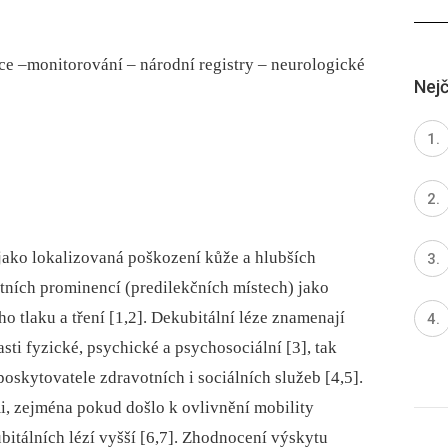
ace –monitorování –⁠ národní registry –⁠ neurologické
Nejč
 jako lokalizovaná poškození kůže a hlubších
tních prominencí (predilekčních místech) jako
ho tlaku a tření [1,2]. Dekubitální léze znamenají
sti fyzické, psychické a psychosociální [3], tak
oskytovatele zdravotních i sociálních služeb [4,5].
, zejména pokud došlo k ovlivnění mobility
ubitálních lézí vyšší [6,7]. Zhodnocení výskytu