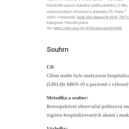
Působiště autorů: Katedra ošetřovatelství, LF MU
3
zdravotnických informací a statistiky ČR, Praha
Vyšlo v časopise:
Cesk Slov Neurol N 2016; 79/1
Kategorie: Původní práce
doi:
https://doi.org/10.14735/amcsnn2016S8
Souhrn
Cíl:
Cílem studie bylo analyzovat hospitaliz
(L89) dle MKN-10 u pa­cientů s vybra
Metodika a soubor:
Retrospektivní observační průřezová st
registru hospitalizovaných akutní i nea
Výsledky: