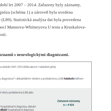
obí let 2007 –⁠ 2014. Zařazeny byly záznamy,
agnóza (schéma 1) a zároveň byla uvedena
(L89). Statistická analýza dat byla provedena
mocí Mannova-Whitneyova U testu a Kruskalova-
sti.
záznamů s neurologickými diagnózami.