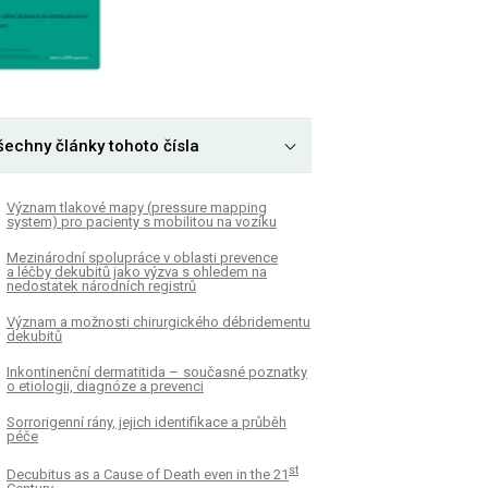
šechny články tohoto čísla
Význam tlakové mapy (pres­sure mapp­ing
system) pro pa­cienty s mobilitou na vozíku
Mezinárodní spolupráce v oblasti prevence
a léčby dekubitů jako výzva s ohledem na
nedostatek národních registrů
Význam a možnosti chirurgického débridementu
dekubitů
Inkontinenční dermatitida – současné poznatky
o etiologii, dia­gnóze a prevenci
Sor­rorigen­ní rány, jejich identifikace a průběh
péče
st
Decubitus as a Cause of Death even in the 21