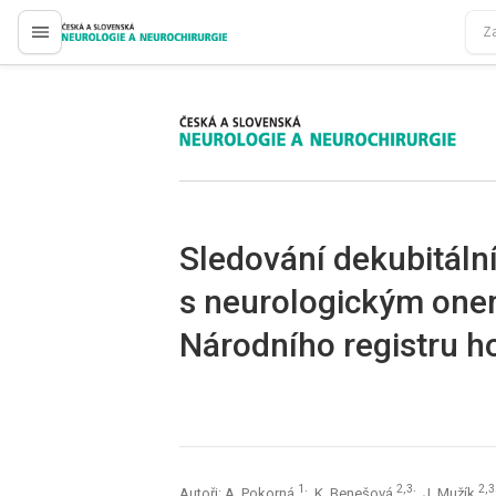
proLékaře.cz
proLékaře.cz
Sledování dekubitálníc
s neurologickým on
Národního registru h
1
2,3
2,3
Autoři: A. Pokorná
; K. Benešová
; J. Mužík