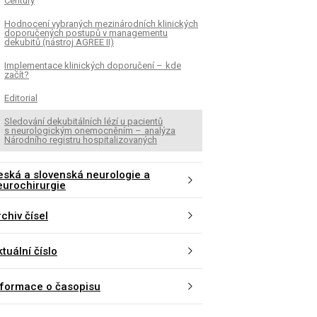
Century
Hodnocení vybraných mezinárodních klinických
doporučených postupů v managementu
dekubitů (nástroj AGREE II)
Implementace klinických doporučení – kde
začít?
Editorial
Sledování dekubitálních lézí u pa­cientů
s neurologickým onemocněním – analýza
Národního registru hospitalizovaných
eská a slovenská neurologie a
eurochirurgie
chiv čísel
tuální číslo
nformace o časopisu