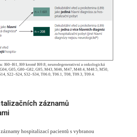
: I60–I61, I69 kromě I69.8; neurodegenerativní a onkologická
, G04, G05, G80–G82, G95, M43, M46, M47, M48.4, M48.5, M50,
S14, S22–S24, S32–S34, T06.0, T06.1, T08, T09.3, T09.4.
italizačních záznamů
ami
 záznamy hospitalizací pacientů s vybranou