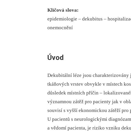
Klíčová slova:
epidemiologie –⁠ dekubitus –⁠ hospitaliz
onemocnění
Úvod
Dekubitální léze jsou charakterizovány
tkáňových vrstev obvykle v místech kos
důsledek místních příčin –⁠ lokalizované
významnou zátěž pro pacienty jak v obla
souvisí s vyšší ekonomickou zátěží pro p
U pacientů s neurologickými diagnózami
a vědomí pa­cienta, je riziko vzniku dek