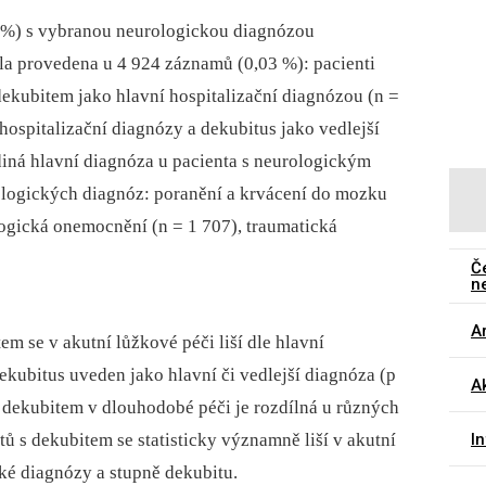
 %) s vybranou neurologickou diagnózou
la provedena u 4 924 záznamů (0,03 %): pacienti
ekubitem jako hlavní hospitalizační diagnózou (n =
ospitalizační dia­gnózy a dekubitus jako vedlejší
diná hlavní diagnóza u pacienta s neurologickým
logických diagnóz: poranění a krvácení do mozku
logická onemocnění (n = 1 707), traumatická
Č
n
Ar
em se v akutní lůžkové péči liší dle hlavní
ekubitus uveden jako hlavní či vedlejší diagnóza (p
Ak
s dekubitem v dlouhodobé péči je rozdílná u různých
I
tů s dekubitem se statisticky významně liší v akutní
ké diagnózy a stupně dekubitu.