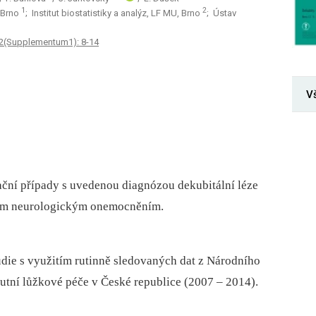
1
2
, Brno
; Institut biostatistiky a analýz, LF MU, Brno
; Ústav
12(Supplementum1): 8-14
V
ační případy s uvedenou diagnózou dekubitální léze
ným neurologickým onemocněním.
udie s využitím rutinně sledovaných dat z Národního
kutní lůžkové péče v České republice (2007 –⁠ 2014).