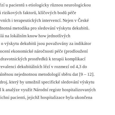
lézí u pacientů s etiologicky různou neurologickou
 rizikových faktorů, klíčových bodů péče
ivních i terapeutických intervencí. Nejen v České
jednotná metodika pro sledování výskytu dekubitů.
slá na lokálním know how jednotlivých
e o výskytu dekubitů jsou považovány za indikátor
nocení ekonomické náročnosti péče (prodloužení
 zdravotnických prostředků k terapii komplikací
prevalenci dekubitálních lézí v rozmezí od 4,3 do
íněnou nejednotnou metodologií sběru dat [9 –⁠ 12].
droj, který by umožnil specifické sledování výskytu
yl k analýze využit Národní registr hospitalizovaných
hni pacienti, jejichž hospitalizace byla ukončena