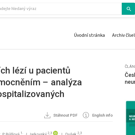
Úvodní stránka
Archiv čísel
ČLÁN
h lézí u pa­cientů
Česk
emocněním – analýza
neu
ospitalizovaných
Stáhnout PDF
English info
1
2,3
2,3
; P. Búřilová
; J. Jarkovský
; L. Dušek