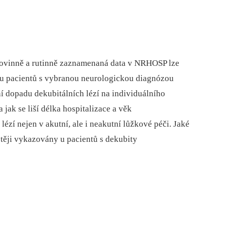
 povinně a rutinně zaznamenaná data v NRHOSP lze
 u pacientů s vybranou neurologickou diagnózou
í dopadu dekubitálních lézí na individuálního
a jak se liší délka hospitalizace a věk
lézí nejen v akutní, ale i neakutní lůžkové péči. Jaké
těji vykazovány u pacientů s dekubity