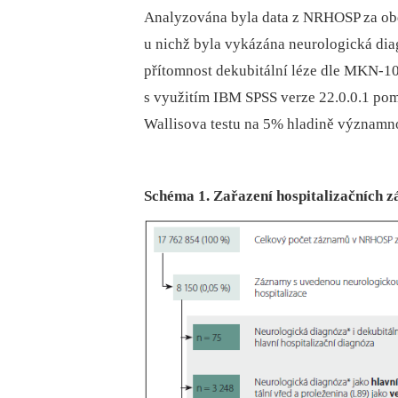
Analyzována byla data z NRHOSP za obd
u nichž byla vykázána neurologická di
přítomnost dekubitální léze dle MKN-10 
s využitím IBM SPSS verze 22.0.0.1 po
Wallisova testu na 5% hladině významno
Schéma 1. Zařazení hospitalizačních 