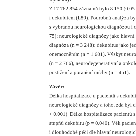
Z 17 762 854 záznamů bylo 8 150 (0,05
i dekubitem (L89). Podrobná analýza by
s vybranou neurologickou diagnózou i d
75); neurologické diagnózy jako hlavní h
diagnóza (n = 3 248); dekubitus jako je
onemocněním (n = 1 601). Výskyt neuro
(n = 2 766), neurodegenerativní a onko
postižení a poranění míchy (n = 451).
Závěr:
Délka hospitalizace u pacientů s dekubit
neurologické diagnózy a toho, zda byl d
< 0,001). Délka hospitalizace pacientů 
stupňů dekubitu (p = 0,040). Věk pacien
i dlouhodobé péči dle hlavní neurologic