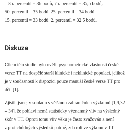
–⁠ 85. percentil = 36 bodů, 75. percentil = 35,5 bodů,
50. percentil = 35 bodů, 25. percentil = 34 bodů,
15. percentil = 33 bodů, 2. percentil = 32,5 bodů.
Diskuze
Cílem této studie bylo ověřit psychometrické vlastnosti české
verze TT na dospělé starší klinické i neklinické populaci, jelikož
je v současnosti k dispozici pouze manuál české verze TT pro
děti [1].
Zjistili jsme, v souladu s většinou zahraničních výzkumů [1,9,32
–⁠ 34], že pohlaví nemá statisticky významný vliv na výsledný
skór v TT. Oproti tomu vliv věku je často zvažován a není
z protichůdných výsledků patrné, zda roli ve výkonu v TT