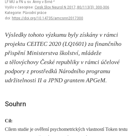
2
LF MU a FN u sv. Anny v Brně
Vyšlo v časopise:
Cesk Slov Neurol N 2017; 80/113(3): 300-306
Kategorie: Původní práce
doi:
https://doi.org/10.14735/amcsnn2017300
Výsledky tohoto výzkumu byly získány v rámci
projektu CEITEC 2020 (LQ1601) za finančního
přispění Ministerstva školství, mládeže
a tělovýchovy České republiky v rámci účelové
podpory z prostředků Národního programu
udržitelnosti II a JPND grantem APGeM.
Souhrn
Cíl:
Cílem studie je ověření psychometrických vlastností Token testu