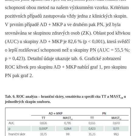
schopnosti obou metod na našem výzkumném vzorku. Kritérium
pozitivních případů zastupovala vždy jedna z klinických skupin.
V prvním případě AD + MKP a ve druhém pak PN, jež byla
srovnávána se skupinou zdravých osob (ZK). Oblast pod křivkou
(AUC) u skupiny AD + MKP je 82,6 % (p < 0,001), která svědčí
o lepší rozlišovací schopnosti než u skupiny PN (AUC = 55,5 %;
p = 0,423). Detailní údaje ukazuje tab. 6. Grafické zobrazení
ROC křivek pro skupinu AD + MKP nabízí graf 1, pro skupinu
PN pak graf 2.
Tab. 6. ROC analýza – hraniční skóry, senzitivita a specifi cita TT a MAST
u
cz
jednotlivých skupin souboru.