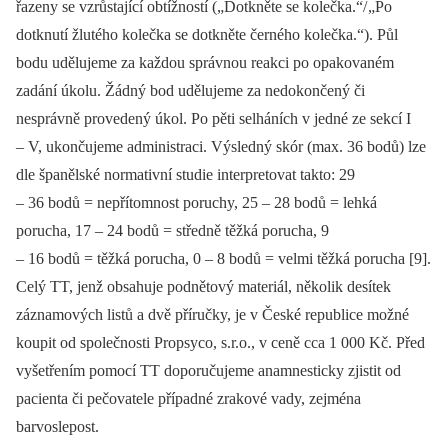
řazeny se vzrůstající obtížností („Dotkněte se kolečka.“/ „Po
dotknutí žlutého kolečka se dotkněte černého kolečka.“). Půl
bodu udělujeme za každou správnou reakci po opakovaném
zadání úkolu. Žádný bod udělujeme za nedokončený či
nesprávně provedený úkol. Po pěti selháních v jedné ze sekcí I
–⁠ V, ukončujeme administraci. Výsledný skór (max. 36 bodů) lze
dle španělské normativní studie interpretovat takto: 29
–⁠ 36 bodů = nepřítomnost poruchy, 25 –⁠ 28 bodů = lehká
porucha, 17 –⁠ 24 bodů = středně těžká porucha, 9
–⁠ 16 bodů = těžká porucha, 0 –⁠ 8 bodů = velmi těžká porucha [9].
Celý TT, jenž obsahuje podnětový materiál, několik desítek
záznamových listů a dvě příručky, je v České republice možné
koupit od společnosti Propsyco, s.r.o., v ceně cca 1 000 Kč. Před
vyšetřením pomocí TT doporučujeme anamnesticky zjistit od
pacienta či pečovatele případné zrakové vady, zejména
barvoslepost.