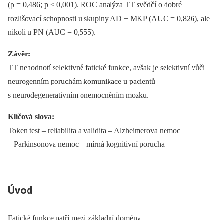
(ρ = 0,486; p < 0,001). ROC analýza TT svědčí o dobré
rozlišovací schopnosti u skupiny AD + MKP (AUC = 0,826), ale
nikoli u PN (AUC = 0,555).
Závěr:
TT nehodnotí selektivně fatické funkce, avšak je selektivní vůči
neurogenním poruchám komunikace u pa­cientů
s neurodegenerativním onemocněním mozku.
Klíčová slova:
Token test –⁠ reliabilita a validita –⁠ Alzheimerova nemoc
–⁠ Parkinsonova nemoc –⁠ mírná kognitivní porucha
Úvod
Fatické funkce patří mezi základní domény