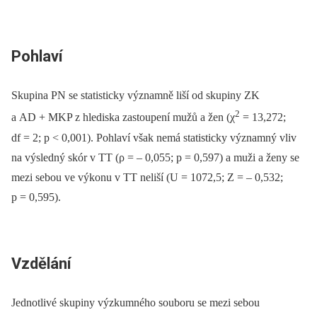
Pohlaví
Skupina PN se statisticky významně liší od skupiny ZK
2
a AD + MKP z hlediska zastoupení mužů a žen (χ
= 13,272;
df = 2; p < 0,001). Pohlaví však nemá statisticky významný vliv
na výsledný skór v TT (ρ = –⁠ 0,055; p = 0,597) a muži a ženy se
mezi sebou ve výkonu v TT neliší (U = 1072,5; Z = –⁠ 0,532;
p = 0,595).
Vzdělání
Jednotlivé skupiny výzkumného souboru se mezi sebou