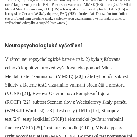
*p < 0,05; **p ≤ 0,001. ZK – zdravé kontroly, AD + MKP – Alzheimerova demence a
mírná kognitivní porucha, PN – Parkinsonova nemoc, MMSE (HS) – hrubý skór Mini-
Mental State Examination, CDT (HS) – hrubý skór Testu kresby hodin, GDS (HS) –
hrubý skór Geriatrické škály deprese, FAQ (HS) – hrubý skór Dotazníku funkčního
stavu. Pokud není uvedeno jinak, výsledky jsou zaznamenány ve formátu průměr ±
směrodatná odchylka a rozpětí (min.–max.).
Neuropsychologické vyšetření
V rámci neuropsychologické baterie (tab. 2) byla zjišťována
celková kognitivní úroveň vyšetřovaného pomocí Mini-
Mental State Examination (MMSE) [20], dále byl použit subtest
Siluety z Baterie testů vizuálního vnímání předmětů a prostoru
(VOSP) [21], Reyova-Oster­riethova komplexní figura
(ROCF) [22], subtest Seznam slov z Wechslerovy škály paměti
(WMS-III Word list) [23], Test cesty (TMT) [15], Stroopův
test [24], testy lexikální (NKP) i sémantické (zvířata) verbální
fluence (VFT) [25], Test kresby hodin (CDT), Mississippský
skríningový test afázie (MAST) [26], Bostonský test pojmenování