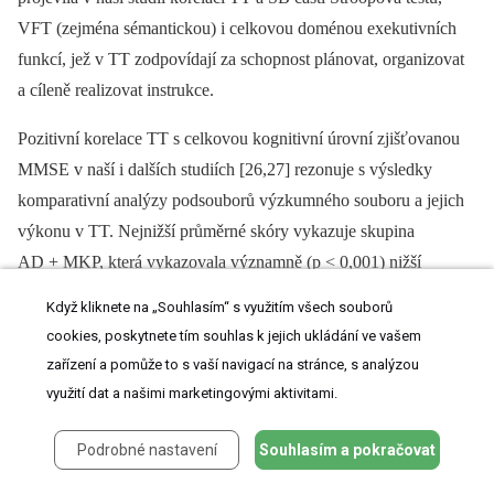
VFT (zejména sémantickou) i celkovou doménou exekutivních
funkcí, jež v TT zodpovídají za schopnost plánovat, organizovat
a cíleně realizovat instrukce.
Pozitivní korelace TT s celkovou kognitivní úrovní zjišťovanou
MMSE v naší i dalších studiích [26,27] rezonuje s výsledky
komparativní analýzy podsouborů výzkumného souboru a jejich
výkonu v TT. Nejnižší průměrné skóry vykazuje skupina
AD + MKP, která vykazovala významně (p < 0,001) nižší
hodnoty v MMSE (M = 23; SD = 5,3) nežli skupina PN
Když kliknete na „Souhlasím“ s využitím všech souborů
(M = 28,2; SD = 1,7) a ZK (M = 28,9; SD = 1,1). Položková
cookies, poskytnete tím souhlas k jejich ukládání ve vašem
analýza odpovědí v TT u pacientů s AD naznačuje
zařízení a pomůže to s vaší navigací na stránce, s analýzou
pravděpodobnější příčinu nezdaru v důsledku perseverace nežli
využití dat a našimi marketingovými aktivitami.
neporozumění slyšenému [25].
Podrobné nastavení
Souhlasím a pokračovat
Výsledky ROC analýzy ukazují, že TT disponuje vysokou