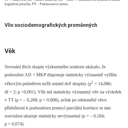
kognitivní porucha, PN – Parkinsonova nemoc.
Vliv sociodemografických proměnných
Věk
Srovnání třech skupin výzkumného souboru ukázalo, že
podsoubor AD + MKP disponuje statisticky významně vyšším
2
věkovým průměrem nežli ostatní dvě skupiny (χ
= 14,086;
df = 2; p <0,001). Věk má statisticky významný vliv na výsledek
v TT (ρ = –⁠ 0,268; p = 0,008), avšak po odstranění vlivu
příslušnosti k podsouboru pomocí parciální korelace se tato
souvislost ukazuje statisticky nevýznamná (ρ = –⁠ 0,184;
p = 0,074).