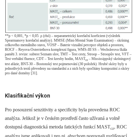
**p < 0,001, *p < 0,05. ρ (rhó) – neparametrický korelační koeficient (výsledek
Spearmanovy korelační analýzy). MMSE (Mini-Mental State Examination) – skríning
celkového mentálního stavu, VOSP – Baterie vizuální percepce objektů a prostoru,
ROCF – Reyova-Osterriethova komplexní figura, WMS-III SS – Wechslerova škála
paměti 3. revize: subtest Seznam slov, TMT – Test cesty, Stroop – Stroopův test, VFT –
Test verbální fluence, CDT – Test kresby hodin, MAST
– Mississippský skríningový
cz
test afázie, BNT-30 – Bostonský test pojmenování (30 položek). Hrubé skóry byly u
jednotlivých testů převedeny na standardní a z nich byly spočítány kompozitní z-skóry
pro dané domény [31].
Klasifikační výkon
Pro posouzení senzitivity a specificity byla provedena ROC
analýza. Jelikož je v českém prostředí často užívaná a volně
dostupná diagnostická metoda fatických funkcí MAST
, ROC
cz
analýzu jsme aplikovali i pro ni, abychom porovnali rozlišovací