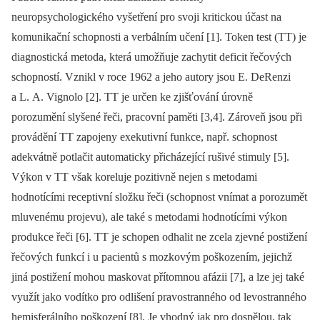
neuropsychologického vyšetření pro svoji kritickou účast na
komunikační schopnosti a verbálním učení [1]. Token test (TT) je
diagnostická metoda, která umožňuje zachytit deficit řečových
schopností. Vznikl v roce 1962 a jeho autory jsou E. DeRenzi
a L. A. Vignolo [2]. TT je určen ke zjišťování úrovně
porozumění slyšené řeči, pracovní paměti [3,4]. Zároveň jsou při
provádění TT zapojeny exekutivní funkce, např. schopnost
adekvátně potlačit automaticky přicházející rušivé stimuly [5].
Výkon v TT však koreluje pozitivně nejen s metodami
hodnotícími receptivní složku řeči (schopnost vnímat a porozumět
mluvenému projevu), ale také s metodami hodnotícími výkon
produkce řeči [6]. TT je schopen odhalit ne zcela zjevné postižení
řečových funkcí i u pacientů s mozkovým poškozením, jejichž
jiná postižení mohou maskovat přítomnou afázii [7], a lze jej také
využít jako vodítko pro odlišení pravostranného od levostranného
hemisferálního poškození [8]. Je vhodný jak pro dospělou, tak