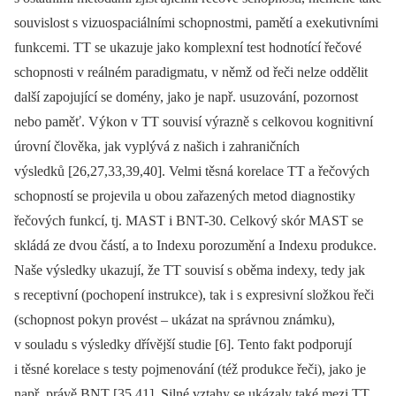
souvislost s vizuospaciálními schopnostmi, pamětí a exekutivními
funkcemi. TT se ukazuje jako komplexní test hodnotící řečové
schopnosti v reálném paradigmatu, v němž od řeči nelze oddělit
další zapojující se domény, jako je např. usuzování, pozornost
nebo paměť. Výkon v TT souvisí výrazně s celkovou kognitivní
úrovní člověka, jak vyplývá z našich i zahraničních
výsledků [26,27,33,39,40]. Velmi těsná korelace TT a řečových
schopností se projevila u obou zařazených metod diagnostiky
řečových funkcí, tj. MAST i BNT-30. Celkový skór MAST se
skládá ze dvou částí, a to Indexu porozumění a Indexu produkce.
Naše výsledky ukazují, že TT souvisí s oběma indexy, tedy jak
s receptivní (pochopení instrukce), tak i s expresivní složkou řeči
(schopnost pokyn provést –⁠ ukázat na správnou známku),
v souladu s výsledky dřívější studie [6]. Tento fakt podporují
i těsné korelace s testy pojmenování (též produkce řeči), jako je
např. právě BNT [35,41]. Silné vztahy se ukázaly také mezi TT