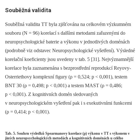
Souběžná validita
Souběžná validita TT byla zjišťována na celkovém výzkumném
souboru (N = 96) korelací s dalšími metodami zařazenými do
neuropsychologické baterie a výkonu v jednotlivých doménách
(podrobně viz odstavec Neuropsychologické vyšetření). Výsledné
korelační koeficienty jsou uvedeny v tab. 5 [31]. Nejvýznamnější
korelace byla zaznamenána s bezprostřední reprodukcí Reyovy-
Osterriethovy komplexní figury (ρ = 0,524; p < 0,001), testem
BNT 30 (ρ = 0,498; p < 0,001) a testem MAST (ρ = 0,486;
p < 0,001). Z kognitivních domén sledovaných
v neuropsychologickém vyšetření pak i s exekutivními funkcemi
(ρ = 0,414; p < 0,001).
Tab. 5. Souhrn výsledků Spearmanovy korelace (ρ) výkonu v TT s výkonem v
jiných neuropsychologických metodách a kognitivních doménách u celého