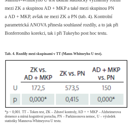
mezi ZK a skupinou AD + MKP a také mezi skupinou PN
a AD + MKP, avšak ne mezi ZK a PN (tab. 4). Kontrolní
parametrická ANOVA přinesla souhlasné rozdíly, a to jak při
Bonferroniho korekci, tak i při Tukeyho post hoc testu.
Tab. 4. Rozdíly mezi skupinami v TT (Mann-Whitneyho U test).
*p < 0,001. TT – Token test, ZK – Zdravé kontroly, AD + + MKP – Alzheimerova
demence a mírná kognitivní porucha, PN – Parkinsonova nemoc, U – výsledek
statistiky Mannova-Whitneyova U testu.