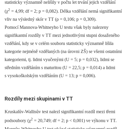
statisticky významně nelišily v počtu let trvání jejich vzdělání
2
(χ
= 4,99; df = 2; p = 0,082). Délka vzdělání nemá signifikantní
vliv na výsledný skór v TT (ρ = 0,106; p = 0,309).
Pomocí Mannova-Whitneyho U testu však byly nalezeny
signifikantní rozdíly v TT mezi jednotlivými stupni dosaženého
vzdělání, kdy se v celém souboru statisticky významně lišila
kategorie nejméně vzdělaných (na úrovni ZŠ) se všemi ostatními
kategoriemi, tj. lidmi vyučenými (U = 5; p = 0,032), lidmi se
středním vzděláním s maturitou (U = 22,5; p = 0,014) a lidmi
s vysokoškolským vzděláním (U = 13; p = 0,006).
Rozdíly mezi skupinami v TT
Kruskalův-Wallisův test nalezl signifikantní rozdíl mezi třemi
2
podsoubory (χ
= 20,749; df = 2; p < 0,001) ve výkonu v TT.
Mannův-Whitneyho U test ukázal statisticky významný rozdíl