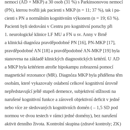
nemoci (AD + MKP) a 30 osob (31 %) s Parkinsonovou nemocí
(PN), kterou tvořili jak pacienti s MKP (n = 11; 37 %), tak i pa­
cienti s PN a normálním kognitivním výkonem (n = 19; 63 %).
Pacienti byli sledováni v Centru pro kognitivní poruchy při
1. neurologické klinice LF MU a FN u sv. An­ny v Brně
a klinická dia­gnóza pravděpodobné PN [16], PN-MKP [17],
pravděpodobné AN [18] a pravděpodobné AN-MKP [19] byla
stanovena na základě klinických diagnostických kritérií. U AD
a MKP byla kritériem atrofie hipokampu zobrazená pomocí
magnetické rezonance (MR). Diagnóza MKP byla přidělena těm
osobám, které vykazovaly oslabení celkové kognitivní úrovně
nepředstavující ještě stupeň demence, subjektivní stížnosti na
narušené kognitivní funkce a zároveň objektivní deficit v jedné
nebo více ze sledovaných kognitivních domén ( –⁠ 1,5 SD pod
normou ve dvou testech v rámci jedné domény), bez narušení
aktivit denního života. Kontrolní skupina (zdravé kontroly; ZK)