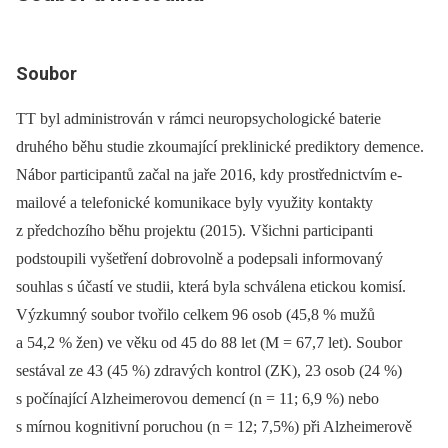
Soubor
TT byl administrován v rámci neuropsychologické baterie
druhého běhu studie zkoumající preklinické prediktory demence.
Nábor participantů začal na jaře 2016, kdy prostřednictvím e-
mailové a telefonické komunikace byly využity kontakty
z předchozího běhu projektu (2015). Všichni participanti
podstoupili vyšetření dobrovolně a podepsali informovaný
souhlas s účastí ve studii, která byla schválena etickou komisí.
Výzkumný soubor tvořilo celkem 96 osob (45,8 % mužů
a 54,2 % žen) ve věku od 45 do 88 let (M = 67,7 let). Soubor
sestával ze 43 (45 %) zdravých kontrol (ZK), 23 osob (24 %)
s počínající Alzheimerovou demencí (n = 11; 6,9 %) nebo
s mírnou kognitivní poruchou (n = 12; 7,5%) při Alzheimerově