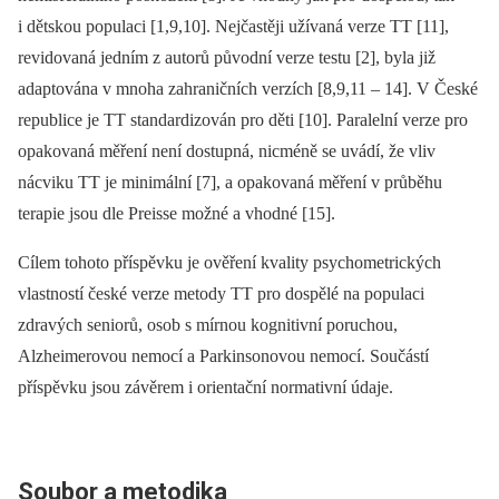
i dětskou populaci [1,9,10]. Nejčastěji užívaná verze TT [11],
revidovaná jedním z autorů původní verze testu [2], byla již
adaptována v mnoha zahraničních verzích [8,9,11 –⁠ 14]. V České
republice je TT standardizován pro děti [10]. Paralelní verze pro
opakovaná měření není dostupná, nicméně se uvádí, že vliv
nácviku TT je minimální [7], a opakovaná měření v průběhu
terapie jsou dle Preisse možné a vhodné [15].
Cílem tohoto příspěvku je ověření kvality psychometrických
vlastností české verze metody TT pro dospělé na populaci
zdravých seniorů, osob s mírnou kognitivní poruchou,
Alzheimerovou nemocí a Parkinsonovou nemocí. Součástí
příspěvku jsou závěrem i orientační normativní údaje.
Soubor a metodika