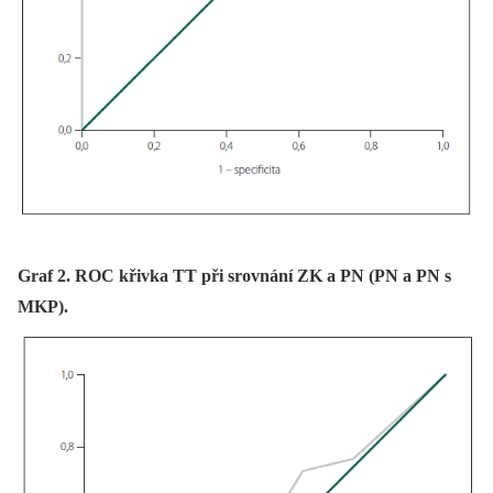
Graf 2. ROC křivka TT při srovnání ZK a PN (PN a PN s
MKP).