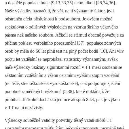
u dospělé populace hraje [9,13,33,35] nebo nikoli [28,34,36].
Naše výsledky naznačují, že věk není významný faktor, je-li
odstraněn efekt příslušnosti k podsouboru. Je ovšem možné
spekulovat o odlišných výsledcích na vzorku širšího věkového
pásma než našeho souboru. Ačkoli se stárnutí obecně považuje za
příčinu poklesu verbálního porozumění [37], populace zdravých
osob by měla do 60 let plnit test na plný počet bodů [10]. Ani vliv
počtu let vzdělání se neprokázal statisticky významným, avšak
naše výsledky ukázaly signifikantní rozdíl v TT mezi osobami se
základním vzděláním a všemi ostatními vyššími stupni vzdělání
(učiliště, středoškolské a vysokoškolské), což podporuje zjištění
podobně zaměřených výzkumů [5,38], které dokládají, že
probíhala-li školní docházka jedince alespoň 8 let, pak je výkon
v TT na ní nezávislý.
Výsledky souběžné validity potvrdily těsný vztah skórů TT
s ostatními metodami zjišťujícími řečové schopnosti, nicméně také