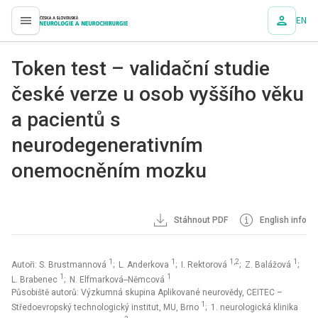
EN
proLékaře.cz
Token test – validační studie
české verze u osob vyššího věku
a pacientů s
neurodegenerativním
onemocněním mozku
Stáhnout PDF
English info
1
1
1,2
1
Autoři: S. Brustmannová
; L. Anderkova
; I. Rektorová
; Z. Balážová
;
1
1
L. Brabenec
; N. Elfmarková--Němcová
Působiště autorů: Výzkumná skupina Aplikované neurovědy, CEITEC –
1
Středoevropský technologický institut, MU, Brno
; 1. neurologická klinika