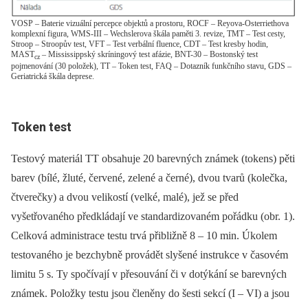
VOSP – Baterie vizuální percepce objektů a prostoru, ROCF – Reyova-Osterriethova
komplexní figura, WMS-III – Wechslerova škála paměti 3. revize, TMT – Test cesty,
Stroop – Stroopův test, VFT – Test verbální fluence, CDT – Test kresby hodin,
MAST
– Mississippský skríningový test afázie, BNT-30 – Bostonský test
cz
pojmenování (30 položek), TT – Token test, FAQ – Dotazník funkčního stavu, GDS –
Geriatrická škála deprese.
Token test
Testový materiál TT obsahuje 20 barevných známek (tokens) pěti
barev (bílé, žluté, červené, zelené a černé), dvou tvarů (kolečka,
čtverečky) a dvou velikostí (velké, malé), jež se před
vyšetřovaného předkládají ve standardizovaném pořádku (obr. 1).
Celková administrace testu trvá přibližně 8 –⁠ 10 min. Úkolem
testovaného je bezchybně provádět slyšené instrukce v časovém
limitu 5 s. Ty spočívají v přesouvání či v dotýkání se barevných
známek. Položky testu jsou členěny do šesti sekcí (I –⁠ VI) a jsou