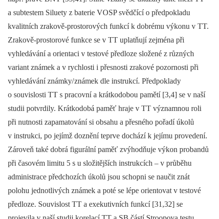
a subtestem Siluety z baterie VOSP svědčící o předpokladu
kvalitních zrakově-prostorových funkcí k dobrému výkonu v TT.
Zrakově-prostorové funkce se v TT uplatňují zejména při
vyhledávání a orientaci v testové předloze složené z různých
variant známek a v rychlosti i přesnosti zrakové pozornosti při
vyhledávání známky/ známek dle instrukcí. Předpoklady
o souvislosti TT s pracovní a krátkodobou pamětí [3,4] se v naší
studii potvrdily. Krátkodobá paměť hraje v TT významnou roli
při nutnosti zapamatování si obsahu a přesného pořadí úkolů
v instrukci, po jejímž doznění teprve dochází k jejímu provedení.
Zároveň také dobrá figurální paměť zvýhodňuje výkon probandů
při časovém limitu 5 s u složitějších instrukcích –⁠ v průběhu
administrace předchozích úkolů jsou schopni se naučit znát
polohu jednotlivých známek a poté se lépe orientovat v testové
předloze. Souvislost TT a exekutivních funkcí [31,32] se
projevila v naší studii korelací TT a SB částí Stroopova testu,