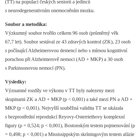
(TT) na populaci českých seniorů a jedinců
s neurodegenerativním onemocněním mozku.
Soubor a metodika:
Výzkumný soubor tvořilo celkem 96 osob (průměrný věk
67,7 let). Soubor sestával ze 43 zdravých kontrol (ZK), 23 osob
s počínající Alzheimerovou demencí nebo s mírnou kognitivní
poruchou při Alzheimerově nemoci (AD + MKP) a 30 osob
s Parkinsonovou nemocí (PN).
Výsledky:
Významné rozdíly ve výkonu v TT byly nalezeny mezi
skupinami ZK a AD + MKP (p < 0,001) a také mezi PN a AD +
MKP (p < 0,001). Nejvyšší souběžná validita TT se ukázala
s bezprostřední reprodukcí Reyovy-Osterriethovy komplexní
figury (ρ = 0,524; p < 0,001), Bostonským testem pojmenování (ρ
= 0,498; p < 0,001) a Mississippským skríningovým testem afázie