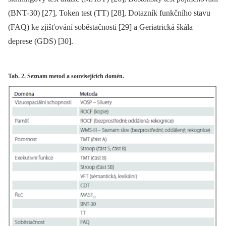
(BNT-30) [27], Token test (TT) [28], Dotazník funkčního stavu
(FAQ) ke zjišťování soběstačnosti [29] a Geriatrická škála
deprese (GDS) [30].
Tab. 2. Seznam metod a souvisejících domén.