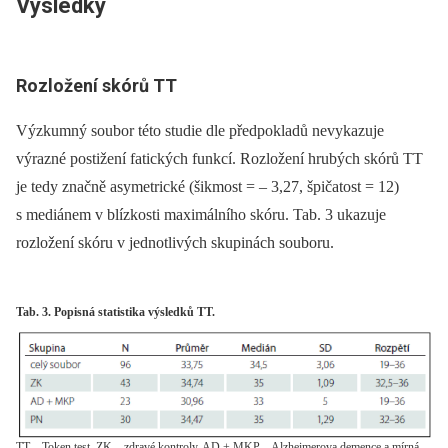
Výsledky
Rozložení skórů TT
Výzkumný soubor této studie dle předpokladů nevykazuje
výrazné postižení fatických funkcí. Rozložení hrubých skórů TT
je tedy značně asymetrické (šikmost = –⁠ 3,27, špičatost = 12)
s mediánem v blízkosti maximálního skóru. Tab. 3 ukazuje
rozložení skóru v jednotlivých skupinách souboru.
Tab. 3. Popisná statistika výsledků TT.
TT – Token test, ZK – zdravé kontroly, AD + MKP – Alzheimerova demence a mírná