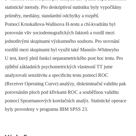
statistické metody. Pro deskriptivní statistiku byly vypočítány
průměry, mediány, standardní odchylky a rozpětí.
Pomocí Kruskallova-Wallisova H-testu a chí-kvadrátu byl
porovnán vliv sociodemografických faktorů a rozdíl mezi
jednotlivými skupinami výzkumného souboru. Pro srovnání
rozdílů mezi skupinami byl využit také Mannův-Whitneyho
U test, který plnil funkci neparametrického post hoc testu. Pro
zjištění základních psychometrických vlastností TT jsme
analyzovali senzitivitu a specificitu testu pomocí ROC
(Receiver Operating Curve) analýzy, diskriminační validitu pak
porovnáním ploch pod křivkami ROC a souběžnou validitu
pomocí Spearmanových korelačních analýz. Statistické operace
byly provedeny v programu IBM SPSS 23.