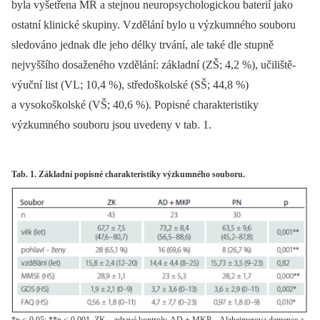
byla vyšetřena MR a stejnou neuropsychologickou baterií jako
ostatní klinické skupiny. Vzdělání bylo u výzkumného souboru
sledováno jednak dle jeho délky trvání, ale také dle stupně
nejvyššího dosaženého vzdělání: základní (ZŠ; 4,2 %), učiliště-
výuční list (VL; 10,4 %), středoškolské (SŠ; 44,8 %)
a vysokoškolské (VŠ; 40,6 %). Popisné charakteristiky
výzkumného souboru jsou uvedeny v tab. 1.
Tab. 1. Základní popisné charakteristiky výzkumného souboru.