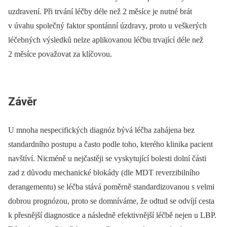
uzdravení. Při trvání léčby déle než 2 měsíce je nutné brát
v úvahu společný faktor spontánní úzdravy, proto u veškerých
léčebných výsledků nelze aplikovanou léčbu trvající déle než
2 měsíce považovat za klíčovou.
Závěr
U mnoha nespecifických diagnóz bývá léčba zahájena bez
standardního postupu a často podle toho, kterého klinika pacient
navštíví. Nicméně u nejčastěji se vyskytující bolesti dolní části
zad z důvodu mechanické blokády (dle MDT reverzibilního
derangementu) se léčba stává poměrně standardizovanou s velmi
dobrou prognózou, proto se domníváme, že odtud se odvíjí cesta
k přesnější diagnostice a následně efektivnější léčbě nejen u LBP.