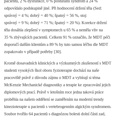
pacientů, 2 % dysfunkce, 0 % posturální syndrom a 24 %
odpovídalo podskupině jiné. Při hodnocení držení těla (Sed:
správný = 4 %; dobrý = 40 %; špatný = 56 %, stoj:
správný = 9 %; dobrý = 71 %; špatný = 20 %). Korekce držení
těla dosáhla zlepšení v symptomech u 65 % a neměla vliv na
35 % zbývajících pacientů. Celkem 91 % označilo, že MDT péči
doporučí dalším klientům a 89 % by tuto samou léčbu dle MDT
zopakovalo v případě potřeby [30].
Kromě dosavadních klinických a výzkumných zkušeností s MDT
studenti vysokých škol oboru fyzioterapie dochází na naše
pracoviště právě z důvodu zájmu o MDT a vybírají si téma
McKenzie Mechanické diagnostiky a terapie ke zpracování jejich
diplomových prací. Právě v letošním roce jedna taková práce
proběhla na našem oddělení se zaměřením na moderní trendy
kinezioterapie u pacientů s vertebrogenním algickým syndromem.
Soubor tvořilo 64 pacientů s diagnózou bolesti dolní části zad,