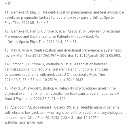
–⁠ 81.
11. Werneke M, May S. The centralization phenomenon and fear avoidance
beliefs as prognostic factors for acute low back pain. J Orthop Sports
Phys Ther 2005;35 : 844 –⁠ 5.
12. Werneke M, Hart D, Cutrone G, et al. As­sociation Between Directional
Preference and Centralization in Patients with Low Back Pain.
J Orthop Sports Phys Ther 2011;41(1):22 –⁠ 31.
13. May S, Aina A. Centralization and directional preference: a systematic
review. Man Ther 2012;17(6):497 –⁠ 506. doi: 10.1016/ j.math.2012.05.003.
14. Edmond S, Cutrone G, Werneke M, et al. As­sociation between
centralization and directional preference and functional and pain
outcomes in patients with neck pain. J Orthop Sports Phys Ther
2014;44(2):68 –⁠ 75. doi: 10.2519/ jospt.2014.4632.
15. May S, Littlewood C, Bishop A. Reliability of procedures used in the
physical examination of non-specific low back pain: a systematic review.
Aust J Physiother 2006;52(2):91 –⁠ 102.
16. Apeldoorn AT, Bos­selaar H, Ostelo RW, et al. Identification of patients
with chronic low back pain who might benefit from additional psychological
as­ses­s­­-ment. Clin J Pain 2012;28(1):23 –⁠ 31. doi: 10.1097/
AJP.0b013e31822019d0.