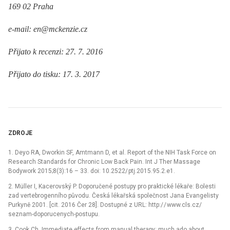
169 02 Praha
e-mail: en@mckenzie.cz
Přijato k recenzi: 27. 7. 2016
Přijato do tisku: 17. 3. 2017
ZDROJE
1. Deyo RA, Dworkin SF, Amtmann D, et al. Report of the NIH Task Force on
Research Standards for Chronic Low Back Pain. Int J Ther Mas­sage
Bodywork 2015;8(3):16 –⁠ 33. doi: 10.2522/ ptj.2015.95.2.e1.
2. Mül­ler I, Kacerovský P. Doporučené postupy pro praktické lékaře: Bolesti
zad vertebrogen­ního původu. Česká lékařská společnost Jana Evangelisty
Purkyně 2001. [cit. 2016 Čer 28]. Dostupné z URL: http:/ / www.cls.cz/
seznam-doporucenych-postupu.
3. Cook Ch. Im­mediate ef­fects from manual ther­apy: much ado about