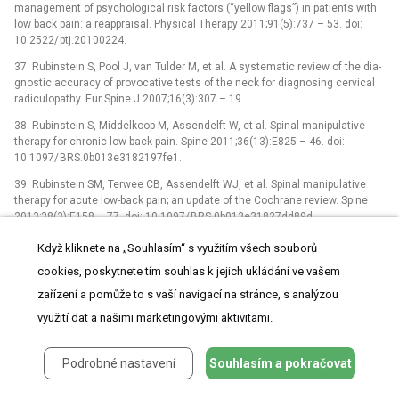
management of psychological risk factors (“yel­low flags”) in patients with
low back pain: a reappraisal. Physical Therapy 2011;91(5):737 –⁠ 53. doi:
10.2522/ ptj.20100224.
37. Rubinstein S, Pool J, van Tulder M, et al. A systematic review of the dia­
gnostic accuracy of provocative tests of the neck for dia­gnos­ing cervical
radiculopathy. Eur Spine J 2007;16(3):307 –⁠ 19.
38. Rubinstein S, Middelkoop M, As­sendelft W, et al. Spinal manipulative
therapy for chronic low-back pain. Spine 2011;36(13):E825 –⁠ 46. doi:
10.1097/ BRS.0b013e3182197fe1.
39. Rubinstein SM, Terwee CB, As­sendelft WJ, et al. Spinal manipulative
therapy for acute low-back pain; an update of the Cochrane review. Spine
2013;38(3):E158 –⁠ 77. doi: 10.1097/ BRS.0b013e31827dd89d.
40. Koumantakis GA, Watson PJ, Oldham JA. Trunk muscle stabilization
Když kliknete na „Souhlasím“ s využitím všech souborů
train­ing plus general exercise versus general exercise only: randomized
cookies, poskytnete tím souhlas k jejich ukládání ve vašem
control­led trial of patients with recur­rent low back pain. Phys Ther
2005;85(3):209 –⁠ 25.
zařízení a pomůže to s vaší navigací na stránce, s analýzou
využití dat a našimi marketingovými aktivitami.
41. Rackwitz B, de Bie R, Limm H, et al. Segmental stabiliz­ing exercises
and low back pain. What is the evidence? A systematic review of
randomized control­led trials. Clin Reahbil 2006;20(7):553 –⁠ 67.
Podrobné nastavení
Souhlasím a pokračovat
42. Macedo LG, Latimer J, Maher CG, et al. Ef­fect of motor control
exercises versus graded activity in patients with chronic nonspecific low