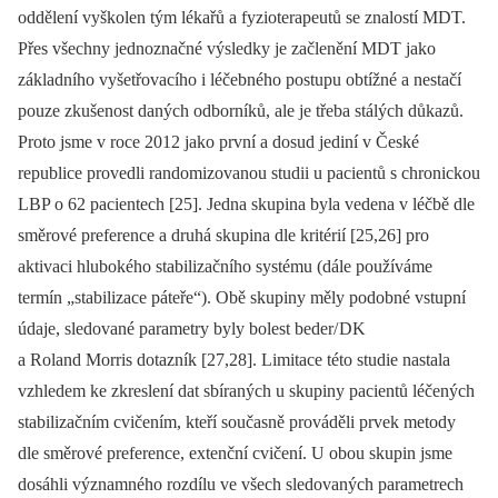
oddělení vyškolen tým lékařů a fyzioterapeutů se znalostí MDT.
Přes všechny jednoznačné výsledky je začlenění MDT jako
základního vyšetřovacího i léčebného postupu obtížné a nestačí
pouze zkušenost daných odborníků, ale je třeba stálých důkazů.
Proto jsme v roce 2012 jako první a dosud jediní v České
republice provedli randomizovanou studii u pacientů s chronickou
LBP o 62 pacientech [25]. Jedna skupina byla vedena v léčbě dle
směrové preference a druhá skupina dle kritérií [25,26] pro
aktivaci hlubokého stabilizačního systému (dále používáme
termín „stabilizace páteře“). Obě skupiny měly podobné vstupní
údaje, sledované parametry byly bolest beder/ DK
a Roland Morris dotazník [27,28]. Limitace této studie nastala
vzhledem ke zkreslení dat sbíraných u skupiny pacientů léčených
stabilizačním cvičením, kteří současně prováděli prvek metody
dle směrové preference, extenční cvičení. U obou skupin jsme
dosáhli významného rozdílu ve všech sledovaných parametrech