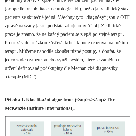
je dlouhý a souvisí spíše s tím, které zařízení pacient navštíví
(ortopedie, rehabilitace, neurologie atd.), než o jaký klinický stav
pacienta se skutečně jedná. Všechny tyto „diagnózy“ jsou v QTF
zprávě nazvány jako „podstata zdroje omylů“ [4]. Z klinické
praxe je známo, že ne každý pacient se zlepší po stejné terapii.
Proto zásadní otázkou zůstává, kdo jak bude reagovat na určitou
terapii. Můžeme nahodile zkoušet různé postupy a doufat, že
jeden z nich zabere, anebo využít systém, který je zaměřen na
určení definované podskupiny dle Mechanické diagnostiky
a terapie (MDT).
Příloha 1. Klasifikační algoritmus (<sup>©</sup>The
McKenzie Institute International).