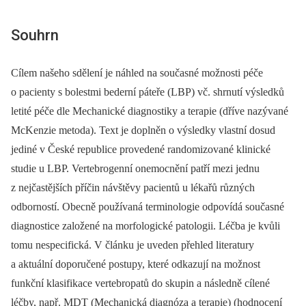
Souhrn
Cílem našeho sdělení je náhled na současné možnosti péče
o pacienty s bolestmi bederní páteře (LBP) vč. shrnutí výsledků
letité péče dle Mechanické diagnostiky a terapie (dříve nazývané
McKenzie metoda). Text je doplněn o výsledky vlastní dosud
jediné v České republice provedené randomizované klinické
studie u LBP. Vertebrogenní onemocnění patří mezi jednu
z nejčastějších příčin návštěvy pacientů u lékařů různých
odborností. Obecně používaná terminologie odpovídá současné
diagnostice založené na morfologické patologii. Léčba je kvůli
tomu nespecifická. V článku je uveden přehled literatury
a aktuální doporučené postupy, které odkazují na možnost
funkční klasifikace vertebropatů do skupin a následně cílené
léčby, např. MDT (Mechanická diagnóza a terapie) (hodnocení