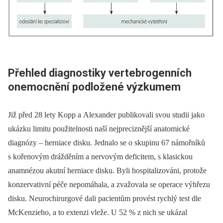
Přehled diagnostiky vertebrogenních
onemocnění podložené výzkumem
Již před 28 lety Kopp a Alexander publikovali svou studii jako
ukázku limitu použitelnosti naší nejpreciznější anatomické
diagnózy –⁠ herniace disku. Jednalo se o skupinu 67 námořníků
s kořenovým drážděním a nervovým deficitem, s klasickou
anamnézou akutní herniace disku. Byli hospitalizováni, protože
konzervativní péče nepomáhala, a zvažovala se operace výhřezu
disku. Neurochirurgové dali pacientům provést rychlý test dle
McKenzieho, a to extenzi vleže. U 52 % z nich se ukázal