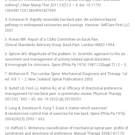
nothing? J Man Manip Ther 2011;19(1):3 –⁠ 4. doi: 10.1179/
106698110X12804993427009.
4. Donelson R. Rapidly reversible low back pain. An evidence-based
pathway to widespread recoveries and savings. Hanover: SeflCare First LLC
2007.
5. Rosen MR. Report of a CSAG Com­mittee on Back Pain.
Clinical Standards Advisory Group: Back Pain. London HMSO 1994.
6. Spitzer WO. Magnitude of the problem. In: Scientific approach to the as­
ses­sment and management of activity-related spinal disorders.
A monograph for clinicians. Spine (Phila Pa 1976) 1987;12(Suppl 7):12 –⁠ 5.
7. McKenzie R. The Lumbar Spine: Mechanical Dia­gnosis and Therapy. 1st
ed. Vol. 1 –⁠ 2. New Zealand: Spinal Publications 2003.
8. Surkitt LD, Ford JJ, Hahne AJ, et al. Ef­ficacy of directional preference
management for low back pain: a systematic review. Physical Therapy
2012;92 : 652 –⁠ 65. doi: 10.2522/ ptj.20100251.
9. Long A, Donelson R, Fung T. Does it matter which exercise?
A randomized control trial of exercise for low back. Spine (Phila Pa 1976)
2004;29(23):2593 –⁠ 602.
10. Hef­ford C. McKenzie clas­sification of mechanical spinal pain: profile of
syndromes and directions of preference. Manual Therapy 2008;13(1):75