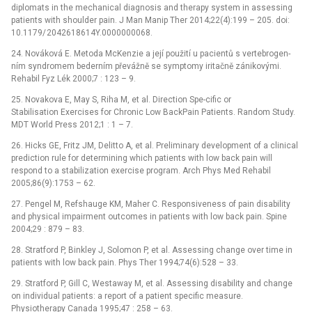
diplomats in the mechanical dia­gnosis and therapy system in as­ses­s­ing
patients with shoulder pain. J Man Manip Ther 2014;22(4):199 –⁠ 205. doi:
10.1179/ 2042618614Y.0000000068.
24. Nováková E. Metoda McKenzie a její použití u pa­cientů s vertebrogen­
ním syndromem bederním převážně se symp­tomy iritačně zánikovými.
Rehabil Fyz Lék 2000;7 : 123 –⁠ 9.
25. Novakova E, May S, Riha M, et al. Direction Spe-cific or
Stabilisation Exercises for Chronic Low BackPain Patients. Random Study.
MDT World Press 2012;1 : 1 –⁠ 7.
26. Hicks GE, Fritz JM, Delitto A, et al. Preliminary development of a clinical
prediction rule for determin­ing which patients with low back pain will
respond to a stabilization exercise program. Arch Phys Med Rehabil
2005;86(9):1753 –⁠ 62.
27. Pengel M, Refshauge KM, Maher C. Responsiveness of pain disability
and physical impairment outcomes in patients with low back pain. Spine
2004;29 : 879 –⁠ 83.
28. Stratford P, Binkley J, Solomon P, et al. As­ses­s­ing change over time in
patients with low back pain. Phys Ther 1994;74(6):528 –⁠ 33.
29. Stratford P, Gill C, Westaway M, et al. As­ses­s­ing dis­ability and change
on individual patients: a report of a patient specific measure.
Physiotherapy Canada 1995;47 : 258 –⁠ 63.