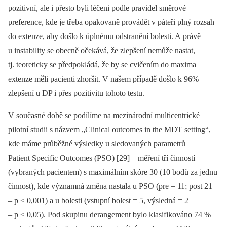
pozitivní, ale i přesto byli léčeni podle pravidel směrové
preference, kde je třeba opakovaně provádět v páteři plný rozsah
do extenze, aby došlo k úplnému odstranění bolesti. A právě
u instability se obecně očekává, že zlepšení nemůže nastat,
tj. teoreticky se předpokládá, že by se cvičením do maxima
extenze měli pacienti zhoršit. V našem případě došlo k 96%
zlepšení u DP i přes pozitivitu tohoto testu.
V současné době se podílíme na mezinárodní multicentrické
pilotní studii s názvem „Clinical outcomes in the MDT setting“,
kde máme průběžné výsledky u sledovaných parametrů
Patient Specific Outcomes (PSO) [29] –⁠ měření tří činností
(vybraných pacientem) s maximálním skóre 30 (10 bodů za jednu
činnost), kde významná změna nastala u PSO (pre = 11; post 21
–⁠ p < 0,001) a u bolesti (vstupní bolest = 5, výsledná = 2
–⁠ p < 0,05). Pod skupinu derangement bylo klasifikováno 74 %