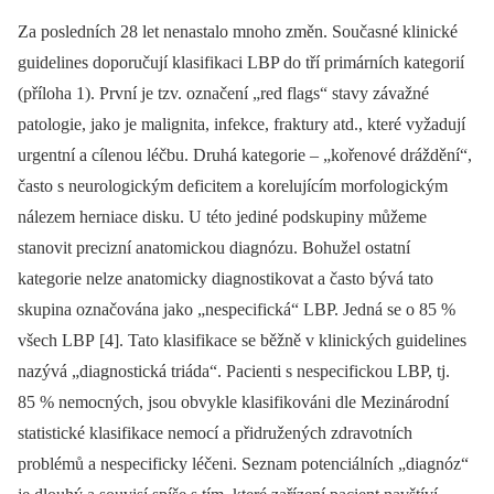
Za posledních 28 let nenastalo mnoho změn. Současné klinické
guidelines doporučují klasifikaci LBP do tří primárních kategorií
(příloha 1). První je tzv. označení „red flags“ stavy závažné
patologie, jako je malignita, infekce, fraktury atd., které vyžadují
urgentní a cílenou léčbu. Druhá kategorie –⁠ „kořenové dráždění“,
často s neurologickým deficitem a korelujícím morfologickým
nálezem herniace disku. U této jediné podskupiny můžeme
stanovit precizní anatomickou diagnózu. Bohužel ostatní
kategorie nelze anatomicky diagnostikovat a často bývá tato
skupina označována jako „nespecifická“ LBP. Jedná se o 85 %
všech LBP [4]. Tato klasifikace se běžně v klinických guidelines
nazývá „diagnostická triáda“. Pacienti s nespecifickou LBP, tj.
85 % nemocných, jsou obvykle klasifikováni dle Mezinárodní
statistické klasifikace nemocí a přidružených zdravotních
problémů a nespecificky léčeni. Seznam potenciálních „diagnóz“