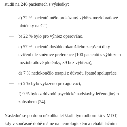
studii na 246 pacientech s výsledky:
a) 72 % pacientů mělo prokázaný výhřez meziobratlové
ploténky na CT,
b) 22 % bylo pro výhřez operováno,
c) 57 % pacientů dosáhlo okamžitého zlepšení díky
cvičení dle směrové preference (100 pa­cientů s výhřezem
meziobratlové ploténky, 39 bez výhřezu),
d) 7 % nedokončilo terapii z důvodu špatné spolupráce,
e) 5 % bylo vyřazeno pro agravaci,
f) 9 % bylo z důvodů psychické nadstavby léčeno jiným
způsobem [24].
Následně se po dobu několika let školil tým odborníků v MDT,
kdy v současné době máme na neurologickém a rehabilitačním