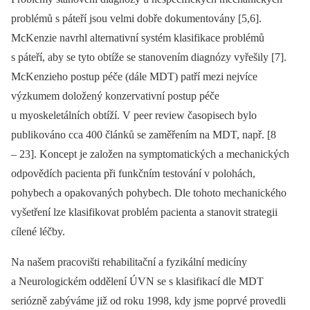
problémů s páteří jsou velmi dobře dokumentovány [5,6].
McKenzie navrhl alternativní systém klasifikace problémů
s páteří, aby se tyto obtíže se stanovením diagnózy vyřešily [7].
McKenzieho postup péče (dále MDT) patří mezi nejvíce
výzkumem doložený konzervativní postup péče
u myoskeletálních obtíží. V peer review časopisech bylo
publikováno cca 400 článků se zaměřením na MDT, např. [8
–⁠ 23]. Koncept je založen na symptomatických a mechanických
odpovědích pacienta při funkčním testování v polohách,
pohybech a opakovaných pohybech. Dle tohoto mechanického
vyšetření lze klasifikovat problém pacienta a stanovit strategii
cílené léčby.
Na našem pracovišti rehabilitační a fyzikální medicíny
a Neurologickém oddělení ÚVN se s klasifikací dle MDT
seriózně zabýváme již od roku 1998, kdy jsme poprvé provedli