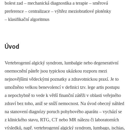
bolest zad –⁠ mechanická diagnostika a terapie –⁠ směrová
preference –⁠ centralizace –⁠ výhřez meziobratlové ploténky
–⁠ klasifikační algoritmus
Úvod
Vertebrogenní algický syndrom, lumbalgie nebo degenerativní
onemocnění páteře jsou typickou ukázkou rozporu mezi
nejnovějšími vědeckými poznatky a zdravotnickou praxí. Je to
umožněno velkou benevolencí v definici tzv. lege artis postupu
a nepochybně to vede k větší finanční zátěži v oblasti veřejného
zdraví bez toho, aniž se sníží nemocnost. Na úvod obecný náhled
na stanovení diagnózy poruch pohybového aparátu –⁠ vychází se
z klinického stavu, RTG, CT nebo MR nálezu či laboratorních
výsledků, např. vertebrogenní algický syndrom, lumbago, ischias,