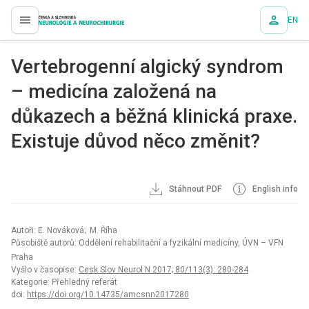
EN
proLékaře.cz
Vertebrogenní algický syndrom
– medicína založená na
důkazech a běžná klinická praxe.
Existuje důvod něco změnit?
Stáhnout PDF
English info
Autoři: E. Nováková; M. Říha
Působiště autorů: Oddělení rehabilitační a fyzikální medicíny, ÚVN – VFN
Praha
Vyšlo v časopise:
Cesk Slov Neurol N 2017; 80/113(3): 280-284
Kategorie: Přehledný referát
doi:
https://doi.org/10.14735/amcsnn2017280