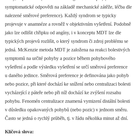
symptomatické odpovědi na základě mechanické zátěže, léčba dle
nalezené směrové preference). Každý syndrom se typicky
projevuje v anamnéze a rovněž v objektivním vyšetření. Podobně
jako lze odlišit chřipku od angíny, i v konceptu MDT lze dle
typických projevů rozlišit, o který syndrom či zdroj problému se
jedná. McKenzie metoda MDT je založena na reakci bolestivých
symptomů na určité pohyby a pozice během pohybového
vyšetření a podle výsledku vyšetření se určí směrová preference
u daného jedince. Směrová preference je definována jako pohyb
nebo pozice, při které dochází ke snížení nebo centralizaci bolesti
vycházející z páteře nebo při níž dochází ke zvýšení rozsahu
pohybu. Fenomén centralizace znamená vymizení distální bolesti
v důsledku opakovaných pohybů (nebo pozic) v jednom směru.
Často se jedná o rychlý průběh, tj. v řádu několika minut až dní.
Klíčová slova: