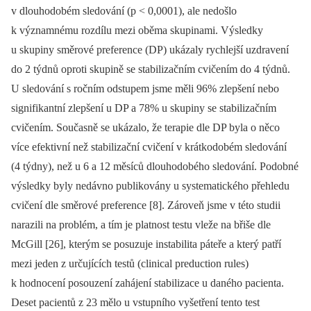
v dlouhodobém sledování (p < 0,0001), ale nedošlo
k významnému rozdílu mezi oběma skupinami. Výsledky
u skupiny směrové preference (DP) ukázaly rychlejší uzdravení
do 2 týdnů oproti skupině se stabilizačním cvičením do 4 týdnů.
U sledování s ročním odstupem jsme měli 96% zlepšení nebo
signifikantní zlepšení u DP a 78% u skupiny se stabilizačním
cvičením. Současně se ukázalo, že terapie dle DP byla o něco
více efektivní než stabilizační cvičení v krátkodobém sledování
(4 týdny), než u 6 a 12 měsíců dlouhodobého sledování. Podobné
výsledky byly nedávno publikovány u systematického přehledu
cvičení dle směrové preference [8]. Zároveň jsme v této studii
narazili na problém, a tím je platnost testu vleže na břiše dle
McGill [26], kterým se posuzuje instabilita páteře a který patří
mezi jeden z určujících testů (clinical preduction rules)
k hodnocení posouzení zahájení stabilizace u daného pa­cienta.
Deset pacientů z 23 mělo u vstupního vyšetření tento test