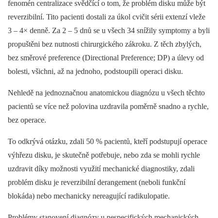
fenomén centralizace svědčící o tom, že problém disku může být
reverzibilní. Tito pacienti dostali za úkol cvičit sérii extenzí vleže
3 –⁠ 4× denně. Za 2 –⁠ 5 dnů se u všech 34 snížily symptomy a byli
propuštěni bez nutnosti chirurgického zákroku. Z těch zbylých,
bez směrové preference (Directional Preference; DP) a úlevy od
bolesti, všichni, až na jednoho, podstoupili operaci disku.
Nehledě na jednoznačnou anatomickou diagnózu u všech těchto
pacientů se více než polovina uzdravila poměrně snadno a rychle,
bez operace.
To odkrývá otázku, zdali 50 % pacientů, kteří podstupují operace
výhřezu disku, je skutečně potřebuje, nebo zda se mohli rychle
uzdravit díky možnosti využití mechanické diagnostiky, zdali
problém disku je reverzibilní derangement (neboli funkční
blokáda) nebo mechanicky nereagující radikulopatie.
Problémy stanovení diagnózy u nespecifických mechanických