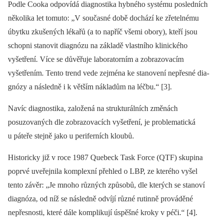
Podle Cooka odpovídá diagnostika hybného systému posledních
několika let tomuto: „V současné době dochází ke zřetelnému
úbytku zkušených lékařů (a to napříč všemi obory), kteří jsou
schopni stanovit diagnózu na základě vlastního klinického
vyšetření. Více se důvěřuje laboratorním a zobrazovacím
vyšetřením. Tento trend vede zejména ke stanovení nepřesné dia­
gnózy a následně i k větším nákladům na léčbu.“ [3].
Navíc diagnostika, založená na strukturálních změnách
posuzovaných dle zobrazovacích vyšetření, je problematická
u páteře stejně jako u periferních kloubů.
Historicky již v roce 1987 Quebeck Task Force (QTF) skupina
poprvé uveřejnila komplexní přehled o LBP, ze kterého vyšel
tento závěr: „Je mnoho různých způsobů, dle kterých se stanoví
diagnóza, od níž se následně odvíjí různé rutinně prováděné
nepřesnosti, které dále komplikují úspěšné kroky v péči.“ [4].