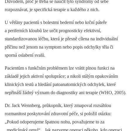
Důvodem, proč je třeba se naučit tyto syndromy od sebe
rozpoznávat, je specifická terapie u každého z nich.
U většiny pacientů s bolestmi bederní nebo krční páteře
a periferních kloubů lze určit prognosticky efektivní,
standardizovanou léčbu, která je přesně cílena na individuální
příčinu než jenom na symptom nebo popis odchylky těla či
sporná oslabení svalů.
Pacientům s funkčním problémem lze vrátit plnou funkci na
základě jejich aktivní spolupráce; a nikoli stálým opakováním
klinických testů a hledání patoanatomických odchylek, které
nepřináší žádný význam do diagnostiky ani terapie (WHO, 2005).
Dr. Jack Wennberg, průkopník, který zmapoval rozsáhlou
rozmanitost poskytování zdravotní péče, si položil otázku:
„Pokud odoperujeme špatnou nohu, považujeme to za
„medicínský omyl“. „Jak nazveme operaci někoho, kdo operaci