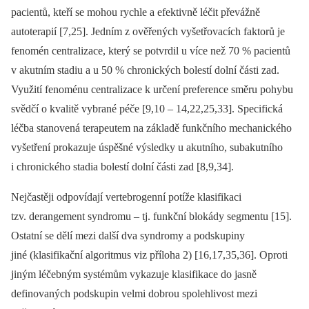
pacientů, kteří se mohou rychle a efektivně léčit převážně
autoterapií [7,25]. Jedním z ověřených vyšetřovacích faktorů je
fenomén centralizace, který se potvrdil u více než 70 % pacientů
v akutním stadiu a u 50 % chronických bolestí dolní části zad.
Využití fenoménu centralizace k určení preference směru pohybu
svědčí o kvalitě vybrané péče [9,10 –⁠ 14,22,25,33]. Specifická
léčba stanovená terapeutem na základě funkčního mechanického
vyšetření prokazuje úspěšné výsledky u akutního, subakutního
i chronického stadia bolestí dolní části zad [8,9,34].
Nejčastěji odpovídají vertebrogenní potíže klasifikaci
tzv. derangement syndromu –⁠ tj. funkční blokády segmentu [15].
Ostatní se dělí mezi další dva syndromy a podskupiny
jiné (klasifikační algoritmus viz příloha 2) [16,17,35,36]. Oproti
jiným léčebným systémům vykazuje klasifikace do jasně
definovaných podskupin velmi dobrou spolehlivost mezi