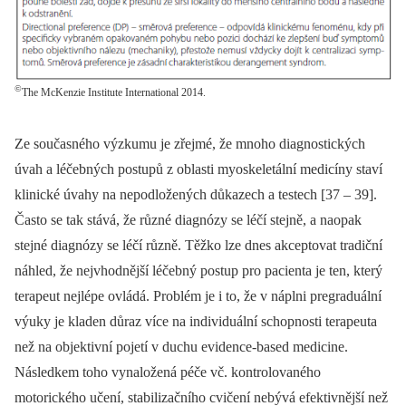
©
The McKenzie Institute International 2014.
Ze současného výzkumu je zřejmé, že mnoho diagnostických
úvah a léčebných postupů z oblasti myoskeletální medicíny staví
klinické úvahy na nepodložených důkazech a testech [37 –⁠ 39].
Často se tak stává, že různé diagnózy se léčí stejně, a naopak
stejné diagnózy se léčí různě. Těžko lze dnes akceptovat tradiční
náhled, že nejvhodnější léčebný postup pro pacienta je ten, který
terapeut nejlépe ovládá. Problém je i to, že v náplni pregraduální
výuky je kladen důraz více na individuální schopnosti terapeuta
než na objektivní pojetí v duchu evidence-based medicine.
Následkem toho vynaložená péče vč. kontrolovaného
motorického učení, stabilizačního cvičení nebývá efektivnější než