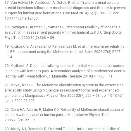
17. Van Helvoirt H, Apeldoorn A, Ostelo R, et al. Transforaminal epidural
steroid injections fol­lowed by mechanical dia­gnosis and therapy to prevent
surgery for lumbar disc herniations. Pain Med 2014;15(7):1100 –⁠ 8. doi:
10.1111/ pme.12450.
18. Razmjou H, Kramer JF, Yamada R. Inter-tester reliability of McKenzie
evaluation in as­ses­sment patients with mechanical LBP. J Orthop Sports
Phys Ther 2000;30(7):368 –⁠ 89.
19. Kilpikoski S, Airaksinen O, Kankaanpaa M, et al. Interexaminer reliability
in LBP as­ses­sment us­ing the McKenzie method. Spine 2002;27(8):E207
–⁠ 14.
20. Kilpikoski S. Does centraliz­ing pain on the initial visit predict outcomes
in adults with low back pain. A secondary analysis of a randomized control­
led trial with 1-year fol­low-up. Manuel­le Therapie 2010;14 : 136 –⁠ 41.
21. May S, Ross J. The McKenzie clas­sification system in the extremities:
a reliability study us­ing McKenzie as­ses­sment forms and experienced
clinicians. J Manipulative Physiol Ther 2009;32(7):556 –⁠ 63. doi: 10.1016/
j.jmpt.2009.08.007.
22. Clare HA, Adams R, Maher CG. Reliability of McKenzie clas­sification of
patients with cervical or lumbar pain. J Manipulative Physiol Ther
2005;28(2):122 –⁠ 7.
23. Abady AH, Rosedale R, Overend TJ, et al. Inter-examiner reliability of