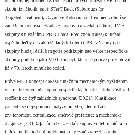
nejefektivněji rozčlenit 85 % nespecifických bolestí LBP. Těchto
skupin je několik, např. STarT Back (Subgroups for
Targeted Treatment), Cognitive Behavioural Treatment, obojí se
zaměřením na psychologické, pracovní a sociální faktory. Dále
skupiny s hledáním CPR (Clinical Prediction Rules) k určení
úspěchu léčby na základě daných kritérií CPR. Všechny tyto
skupiny hledají další kategorie podskupin této velké nespecifické
skupiny podobně jako MDT koncept, který se poprvé prezentoval
již v 70. letech minulého století.
Právě MDT koncept dokáže funkčním mechanickým vyšetřením
velkou heterogen­ní skupinu nespecifických bolestí dolní části zad
rozčlenit do čtyř základních syndromů [30,31]. Klasifikace
pacientů se děje pomocí analýzy pohybů, identifikace
tzv. fenoménu centralizace, směrové preference a mechanické
diagnózy [7,31,32]. Tímto lze z velké skupiny vertebropatů, a to
i přes multifaktoriální problematiku, přesně vymezit skupinu