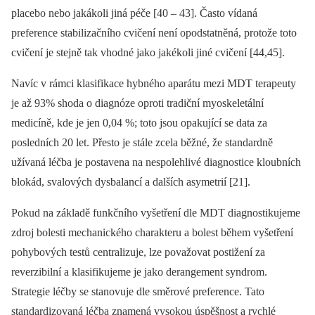
placebo nebo jakákoli jiná péče [40 –⁠ 43]. Často vídaná
preference stabilizačního cvičení není opodstatněná, protože toto
cvičení je stejně tak vhodné jako jakékoli jiné cvičení [44,45].
Navíc v rámci klasifikace hybného aparátu mezi MDT terapeuty
je až 93% shoda o diagnóze oproti tradiční myoskeletální
medicíně, kde je jen 0,04 %; toto jsou opakující se data za
posledních 20 let. Přesto je stále zcela běžné, že standardně
užívaná léčba je postavena na nespolehlivé diagnostice kloubních
blokád, svalových dysbalancí a dalších asymetrií [21].
Pokud na základě funkčního vyšetření dle MDT diagnostikujeme
zdroj bolesti mechanického charakteru a bolest během vyšetření
pohybových testů centralizuje, lze považovat postižení za
reverzibilní a klasifikujeme je jako derangement syndrom.
Strategie léčby se stanovuje dle směrové preference. Tato
standardizovaná léčba znamená vysokou úspěšnost a rychlé