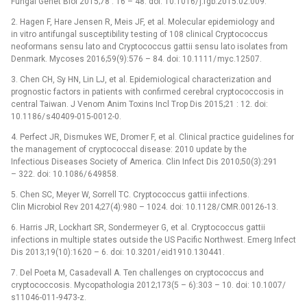
Fungal Genet Biol 2015;78 : 16 –⁠ 48. doi: 10.1016/ j.fgb.2015.02.009.
2. Hagen F, Hare Jensen R, Meis JF, et al. Molecular epidemiology and
in vitro antifungal susceptibility test­ing of 108 clinical Cryptococcus
neoformans sensu lato and Cryptococcus gattii sensu lato isolates from
Denmark. Mycoses 2016;59(9):576 –⁠ 84. doi: 10.1111/ myc.12507.
3. Chen CH, Sy HN, Lin LJ, et al. Epidemiological characterization and
prognostic factors in patients with confirmed cerebral cryptococcosis in
central Taiwan. J Venom Anim Toxins Incl Trop Dis 2015;21 : 12. doi:
10.1186/ s40409-015-0012-0.
4. Perfect JR, Dismukes WE, Dromer F, et al. Clinical practice guidelines for
the management of cryptococcal disease: 2010 update by the
Infectious Diseases Society of America. Clin Infect Dis 2010;50(3):291
–⁠ 322. doi: 10.1086/ 649858.
5. Chen SC, Meyer W, Sor­rell TC. Cryptococcus gattii infections.
Clin Microbio­l Rev 2014;27(4):980 –⁠ 1024. doi: 10.1128/ CMR.00126-13.
6. Har­ris JR, Lockhart SR, Sondermeyer G, et al. Cryptococcus gattii
infections in multiple states outside the US Pacific Northwest. Emerg Infect
Dis 2013;19(10):1620 –⁠ 6. doi: 10.3201/ eid1910.130441.
7. Del Poeta M, Casadevall A. Ten chal­lenges on cryptococcus and
cryptococcosis. Mycopathologia 2012;173(5 –⁠ 6):303 –⁠ 10. doi: 10.1007/
s11046-011-9473-z.