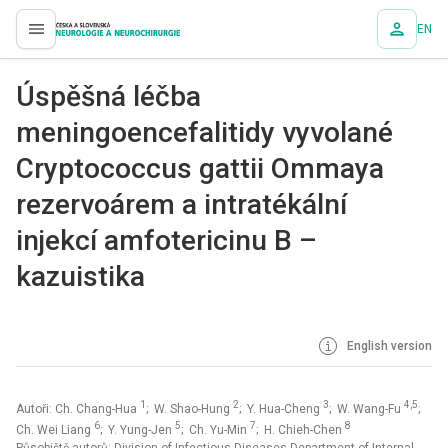
EN
proLékaře.cz
Úspěšná léčba
meningoencefalitidy vyvolané
Cryptococcus gattii Ommaya
rezervoárem a intratékální
injekcí amfotericinu B –
kazuistika
English version
1
2
3
4,5
Autoři: Ch. Chang-Hua
; W. Shao-Hung
; Y. Hua-Cheng
; W. Wang-Fu
;
6
5
7
8
Ch. Wei Liang
; Y. Yung-Jen
; Ch. Yu-Min
; H. Chieh-Chen