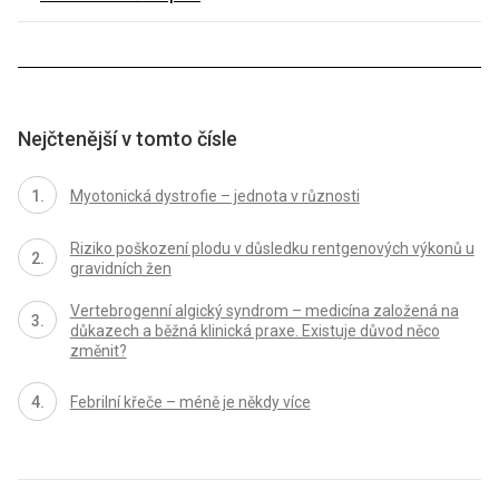
Nejčtenější v tomto čísle
Myotonická dystrofie – jednota v různosti
Riziko poškození plodu v důsledku rentgenových výkonů u
gravidních žen
Vertebrogenní algický syndrom – medicína založená na
důkazech a běžná klinická praxe. Existuje důvod něco
změnit?
Febrilní křeče – méně je někdy více