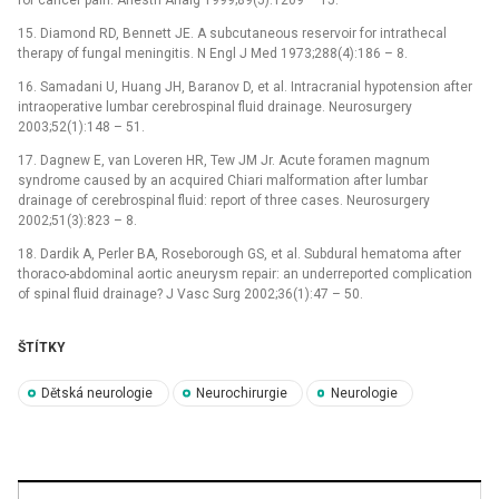
for cancer pain. Anesth Analg 1999;89(5):1209 –⁠ 15.
15. Diamond RD, Ben­nett JE. A subcutaneous reservoir for intrathecal
therapy of fungal meningitis. N Engl J Med 1973;288(4):186 –⁠ 8.
16. Samadani U, Huang JH, Baranov D, et al. Intracranial hypotension after
intraoperative lumbar cerebrospinal fluid drainage. Neurosurgery
2003;52(1):148 –⁠ 51.
17. Dagnew E, van Loveren HR, Tew JM Jr. Acute foramen magnum
syndrome caused by an acquired Chiari malformation after lumbar
drainage of cerebrospinal fluid: report of three cases. Neurosurgery
2002;51(3):823 –⁠ 8.
18. Dardik A, Perler BA, Roseborough GS, et al. Subdural hematoma after
thoraco-abdominal aortic aneurysm repair: an under­reported complication
of spinal fluid drainage? J Vasc Surg 2002;36(1):47 –⁠ 50.
ŠTÍTKY
Dětská neurologie
Neurochirurgie
Neurologie