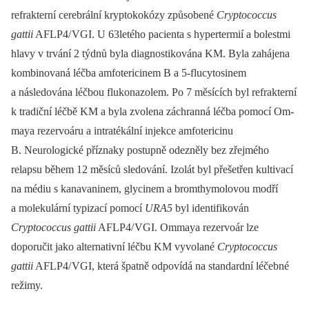
refrakterní cerebrální kryptokokózy způsobené
Cryptococcus
gattii
AFLP4/ VGI. U 63letého pa­cienta s hypertermií a bolestmi
hlavy v trvání 2 týdnů byla dia­gnostikována KM. Byla zahájena
kombinovaná léčba amfotericinem B a 5-flucytosinem
a následována léčbou flukonazolem. Po 7 měsících byl refrakterní
k tradiční léčbě KM a byla zvolena záchran­ná léčba pomocí Om­
maya rezervoáru a intratékální injekce amfotericinu
B. Neurologické příznaky postupně odezněly bez zřejmého
relapsu během 12 měsíců sledování. Izolát byl přešetřen kultivací
na médiu s kanavaninem, glycinem a bromthymolovou modří
a molekulární typizací pomocí
URA5
byl identifikován
Cryptococcus gattii
AFLP4/ VGI. Om­maya rezervoár lze
doporučit jako alternativní léčbu KM vyvolané
Cryptococcus
gattii
AFLP4/ VGI, která špatně odpovídá na standardní léčebné
režimy.