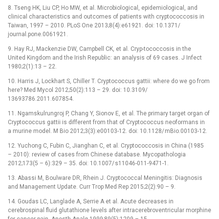
8. Tseng HK, Liu CP, Ho MW, et al. Microbio­logical, epidemiological, and
clinical characteristics and outcomes of patients with cryptococcosis in
Taiwan, 1997 –⁠ 2010. PLoS One 2013;8(4):e61921. doi: 10.1371/
journal.pone.0061921.
9. Hay RJ, Mackenzie DW, Campbell CK, et al. Cryp-tococcosis in the
United Kingdom and the Irish Republic: an analysis of 69 cases. J Infect
1980;2(1):13 –⁠ 22.
10. Har­ris J, Lockhart S, Chil­ler T. Cryptococcus gattii: where do we go from
here? Med Mycol 2012;50(2):113 –⁠ 29. doi: 10.3109/
13693786.2011.607854.
11. Ngamskulrungroj P, Chang Y, Sionov E, et al. The primary target organ of
Cryptococcus gattii is dif­ferent from that of Cryptococcus neoformans in
a murine model. M Bio 2012;3(3):e00103-12. doi: 10.1128/ mBio.00103-12.
12. Yuchong C, Fubin C, Jianghan C, et al. Cryptococcosis in China (1985
–⁠ 2010): review of cases from Chinese database. Mycopathologia
2012;173(5 –⁠ 6):329 –⁠ 35. doi: 10.1007/ s11046-011-9471-1.
13. Abas­si M, Boulware DR, Rhein J. Cryptococcal Meningitis: Dia­gnosis
and Management Update. Curr Trop Med Rep 2015;2(2):90 –⁠ 9.
14. Goudas LC, Langlade A, Ser­rie A et al. Acute decreases in
cerebrospinal fluid glutathione levels after intracerebroventricular morphine