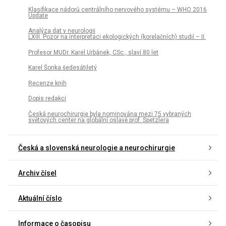
Klasifikace nádorů centrálního nervového systému – WHO 2016
Update
Analýza dat v neurologii
LXIII. Pozor na interpretaci ekologických (korelačních) studií – II.
Profesor MUDr. Karel Urbánek, CSc., slaví 80 let
Karel Šonka šedesátiletý
Recenze knih
Dopis redakci
Česká neurochirurgie byla nominována mezi 75 vybraných
světových center na globální oslavě prof. Spetzlera
Česká a slovenská neurologie a neurochirurgie
Archiv čísel
Aktuální číslo
Informace o časopisu