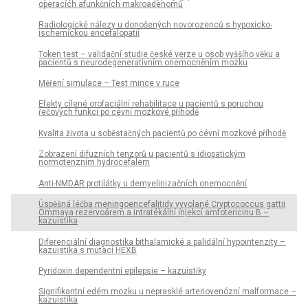
operacích afunkčních makroadenomů
Radiologické nálezy u donošených novorozenců s hypoxicko-
ischemickou encefalopatií
Token test – validační studie české verze u osob vyššího věku a
pacientů s neurodegenerativním onemocněním mozku
Měření simulace – Test mince v ruce
Efekty cílené orofaciální rehabilitace u pacientů s poruchou
řečových funkcí po cévní mozkové příhodě
Kvalita života u soběstačných pacientů po cévní mozkové příhodě
Zobrazení difuzních tenzorů u pacientů s idiopatickým
normotenzním hydrocefalem
Anti-NMDAR protilátky u demyelinizačních onemocnění
Úspěšná léčba meningoencefalitidy vyvolané Cryptococcus gattii
Ommaya rezervoárem a intratékální injekcí amfotericinu B –
kazuistika
Diferenciální dia­gnostika bithalamické a palidální hypointenzity –
kazuistika s mutací HEXB
Pyridoxin dependentní epilepsie – kazuistiky
Signifikantní edém mozku u neprasklé arteriovenózní malformace –
kazuistika