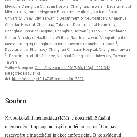
Působiště autorů: Division of Infectious Diseases Department of Internal
1
Medicine Changhua Christian Hospital Changhua, Taiwan
; Department of
Microbiology, Immunology and Biopharmaceuticals, National Chiayi
2
University, Chiayi City, Taiwan
; Department of Neurosurgery, Changhua
3
Christian Hospital, Changhua, Taiwan
; Department of Neurology,
4
Changhua Christian Hospital, Changhua, Taiwan
; Tsao-Tun Psychiatric
5
Center, Ministry of Health and Welfare, Nan-Tou, Taiwan
; Department of
6
Medical Imaging Changhua Christian Hospital Changhua, Taiwan
;
Department of Pharmacy, Changhua Christian Hospital, Changhua, Taiwan
7
; Department of Life Science, National Chung Hsing University, Taichung
8
Taiwan
Vyšlo v časopise:
Cesk Slov Neurol N 2017; 80/113(3): 337-342
Kategorie: Kazuistika
doi:
https://doi.org/10.14735/amcsnn2017337
Souhrn
Kryptokokální meningitida (KM) je potenciálně fatální
onemocnění. Popisujeme úspěšnou léčbu pomocí Om­maya
rezervoáru a intratekální injekce amfotericinu B ke zvládnutí