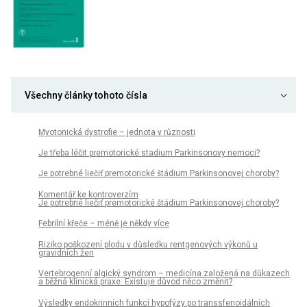
Všechny články tohoto čísla
Myotonická dystrofie – jednota v různosti
Je třeba léčit premotorické stadium Parkinsonovy nemoci?
Je potrebné liečiť premotorické štádium Parkinsonovej choroby?
Komentář ke kontroverzím
Je potrebné liečiť premotorické štádium Parkinsonovej choroby?
Febrilní křeče – méně je někdy více
Riziko poškození plodu v důsledku rentgenových výkonů u
gravidních žen
Vertebrogenní algický syndrom – medicína založená na důkazech
a běžná klinická praxe. Existuje důvod něco změnit?
Výsledky endokrinních funkcí hypofýzy po transsfenoidálních