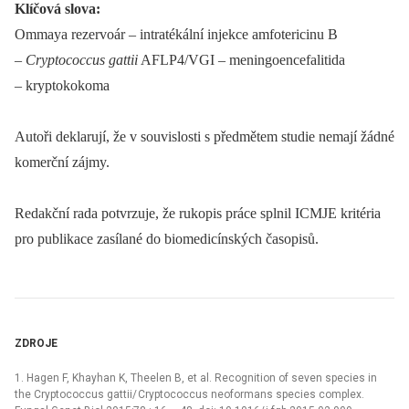
Klíčová slova:
Ommaya rezervoár –⁠ intratékální injekce amfotericinu B
–⁠
Cryptococcus gattii
AFLP4/VGI –⁠ meningoencefalitida
–⁠ kryptokokoma
Autoři deklarují, že v souvislosti s předmětem studie nemají žádné
komerční zájmy.
Redakční rada potvrzuje, že rukopis práce splnil ICMJE kritéria
pro publikace zasílané do biomedicínských časopisů.
ZDROJE
1. Hagen F, Khayhan K, Theelen B, et al. Recognition of seven species in
the Cryptococcus gattii/ Cryptococcus neoformans species complex.