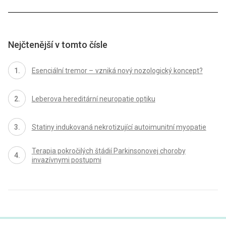
Nejčtenější v tomto čísle
Esenciální tremor – vzniká nový nozologický koncept?
Leberova hereditární neuropatie optiku
Statiny indukovaná nekrotizující autoimunitní myopatie
Terapia pokročilých štádií Parkinsonovej choroby
invazívnymi postupmi