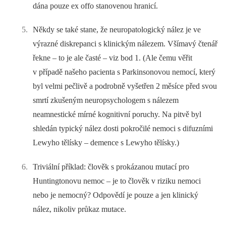
dána pouze ex offo stanovenou hranicí.
Někdy se také stane, že neuropatologický nález je ve
výrazné diskrepanci s klinickým nálezem. Všímavý čtenář
řekne –⁠ to je ale časté –⁠ viz bod 1. (Ale čemu věřit
v případě našeho pacienta s Parkinsonovou nemocí, který
byl velmi pečlivě a podrobně vyšetřen 2 měsíce před svou
smrtí zkušeným neuropsychologem s nálezem
neamnestické mírné kognitivní poruchy. Na pitvě byl
shledán typický nález dosti pokročilé nemoci s difuzními
Lewyho tělísky –⁠ demence s Lewyho tělísky.)
Triviální příklad: člověk s prokázanou mutací pro
Huntingtonovu nemoc –⁠ je to člověk v riziku nemoci
nebo je nemocný? Odpovědí je pouze a jen klinický
nález, nikoliv průkaz mutace.