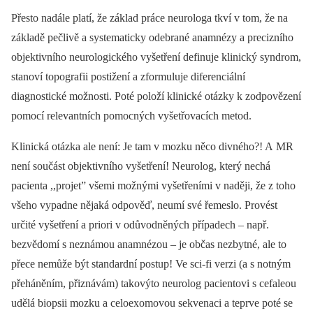
Přesto nadále platí, že základ práce neurologa tkví v tom, že na
základě pečlivě a systematicky odebrané anamnézy a precizního
objektivního neurologického vyšetření definuje klinický syndrom,
stanoví topografii postižení a zformuluje diferenciální
diagnostické možnosti. Poté položí klinické otázky k zodpovězení
pomocí relevantních pomocných vyšetřovacích metod.
Klinická otázka ale není: Je tam v mozku něco divného?! A MR
není součást objektivního vyšetření! Neurolog, který nechá
pacienta ,,projet” všemi možnými vyšetřeními v naději, že z toho
všeho vypadne nějaká odpověď, neumí své řemeslo. Provést
určité vyšetření a priori v odůvodněných případech –⁠ např.
bezvědomí s neznámou anamnézou –⁠ je občas nezbytné, ale to
přece nemůže být standardní postup! Ve sci-fi verzi (a s notným
přeháněním, přiznávám) takovýto neurolog pacientovi s cefaleou
udělá biopsii mozku a celoexomovou sekvenaci a teprve poté se