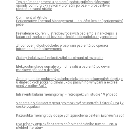
Teplotní management u pa­cientů podstupujících plánovaný
spondylochirurgický výkon v pronační poloze – prospektivní
randomizovaná studie
Comment of Article
Perioperative Thermal Management – součást kvalitní perioperační
péče
Prevalence kouření u středoevropských pacientů s narkolepsií s
kataplexií, narkolepsií bez kataplexie a idiopatickou hypersomnií
Zhodnocení dlouhodobého prospívání pacientů po operaci
intramedulárního kavernomu
Statiny indukovaná nekrotizující autoimunitní myopatie
Elektrostimulace suprahyoidních svalů u pacientů po cévní
mozkové příhodě s dysfagií
Aminoguanidin podávaný subchronicky intrahipokampálně zlepšuje
u diabetických potkanů plnění úkolů pasivního vyhýbání a expresi
genů z rodiny Bcl-2
Intraventrikulární meningiomy – retrospektivní studie 19 případů
Varianta p.Val66Met v genu pro mozkový neurotrofní faktor
(BDNF)
v
české populaci
Kazuistika meningitidy dospělých způsobená bakterií
Escherichia coli
Dva případy atypického teratoidního rhabdoidního tumoru CNS a
přehled literatury