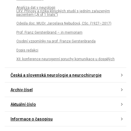
Analýza dat v neurologii
LXV. Přínosy a rizika klinických studií s jedním zařazeným
pacientem („N of 1 trials“)
Odešla doc. MU Dr. Jaroslava Nebudová, CSc. (1927– 2017)
Prof. Franz Gerstenbrand – in memoriam
Osobní vzpomínky na prof. Franze Gerstenbranda
Dopis redakci
XII. konference neurogenní poruchy komunikace u dospělých
Česká a slovenská neurologie a neurochirurgie
Archiv čísel
Aktuální číslo
Informace o časopisu