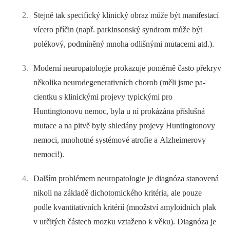
Stejně tak specifický klinický obraz může být manifestací
vícero příčin (např. parkinsonský syndrom může být
polékový, podmíněný mnoha odlišnými mutacemi atd.).
Moderní neuropatologie prokazuje poměrně často překryv
několika neurodegenerativních chorob (měli jsme pa­
cientku s klinickými projevy typickými pro
Huntingtonovu nemoc, byla u ní prokázána příslušná
mutace a na pitvě byly shledány projevy Huntingtonovy
nemoci, mnohotné systémové atrofie a Alzheimerovy
nemoci!).
Dalším problémem neuropatologie je diagnóza stanovená
nikoli na základě dichotomického kritéria, ale pouze
podle kvantitativních kritérií (množství amyloidních plak
v určitých částech mozku vztaženo k věku). Diagnóza je