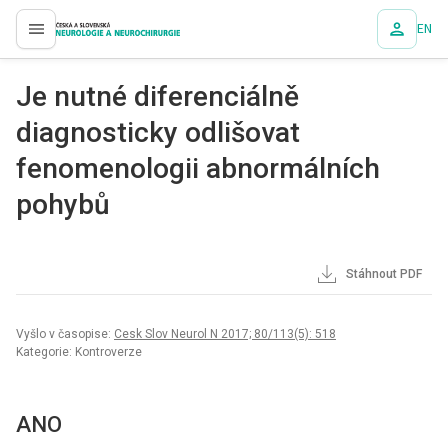
EN
proLékaře.cz
Je nutné diferenciálně
diagnosticky odlišovat
fenomenologii abnormálních
pohybů
Stáhnout PDF
Vyšlo v časopise:
Cesk Slov Neurol N 2017; 80/113(5): 518
Kategorie: Kontroverze
ANO