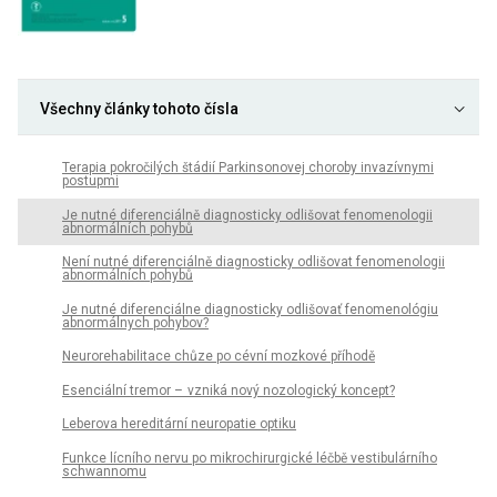
Všechny články tohoto čísla
Terapia pokročilých štádií Parkinsonovej choroby invazívnymi
postupmi
Je nutné diferenciálně diagnosticky odlišovat fenomenologii
abnormálních pohybů
Není nutné diferenciálně diagnosticky odlišovat fenomenologii
abnormálních pohybů
Je nutné diferenciálne diagnosticky odlišovať fenomenológiu
abnormálnych pohybov?
Neurorehabilitace chůze po cévní mozkové příhodě
Esenciální tremor – vzniká nový nozologický koncept?
Leberova hereditární neuropatie optiku
Funkce lícního nervu po mikrochirurgické léčbě vestibulárního
schwannomu