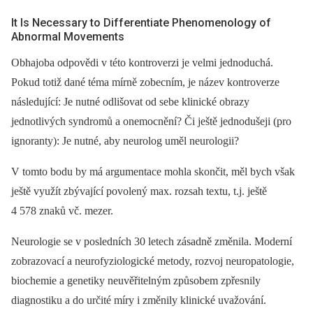
It Is Necessary to Differentiate Phenomenology of
Abnormal Movements
Obhajoba odpovědi v této kontroverzi je velmi jednoduchá.
Pokud totiž dané téma mírně zobecním, je název kontroverze
následující: Je nutné odlišovat od sebe klinické obrazy
jednotlivých syndromů a onemocnění? Či ještě jednodušeji (pro
ignoranty): Je nutné, aby neurolog uměl neurologii?
V tomto bodu by má argumentace mohla skončit, měl bych však
ještě využít zbývající povolený max. rozsah textu, t.j. ještě
4 578 znaků vč. mezer.
Neurologie se v posledních 30 letech zásadně změnila. Moderní
zobrazovací a neurofyziologické metody, rozvoj neuropatologie,
biochemie a genetiky neuvěřitelným způsobem zpřesnily
diagnostiku a do určité míry i změnily klinické uvažování.