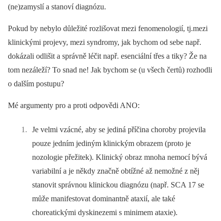
(ne)zamyslí a stanoví diagnózu.
Pokud by nebylo důležité rozlišovat mezi fenomenologií, tj.mezi
klinickými projevy, mezi syndromy, jak bychom od sebe např.
dokázali odlišit a správně léčit např. esenciální třes a tiky? Že na
tom nezáleží? To snad ne! Jak bychom se (u všech čertů) rozhodli
o dalším postupu?
Mé argumenty pro a proti odpovědi ANO:
Je velmi vzácné, aby se jediná příčina choroby projevila
pouze jedním jediným klinickým obrazem (proto je
nozologie přežitek). Klinický obraz mnoha nemocí bývá
variabilní a je někdy značně obtížné až nemožné z něj
stanovit správnou klinickou diagnózu (např. SCA 17 se
může manifestovat dominantně ataxií, ale také
choreatickými dyskinezemi s minimem ataxie).