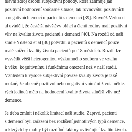
hlavní zdroj osobní subjektivní pohody, která zahrnuje jak
pozitivní hodnocení současné situace, tak rovnováhu pozitivních
a negativních emocí u pacientů s demencí [39]. Rovněž Verloo et
al uvádějí, že častější návštěvy přátel a členů rodiny mají pozitivní
vliv na kvalitu života pacientů s demencí [40]. Na rozdíl od naší
studie Ydstebø et al [36] potvrdili u pacientů s demencí pouze
malé snížení kvality života pacientů po 18 měsících. Rozdíl lze
vysvětlit větší heterogenitou výzkumného souboru ve vztahu
k věku, kognitivnímu i funkčnímu omezení než v naší studii.
Vzhledem k vysoce subjektivní povaze kvality života je také
možné, že obecně pozitivní nebo negativní vnímání života ně­kte­
rých jedinců mělo na hodnocení kvality života silnější vliv než
demence.
Je třeba zmínit i několik limitací naší studie. Zaprvé, pacienti
s demencí byli zařazeni bez rozlišení jednotlivých typů demence,
u kterých by mohly být rozdílné faktory ovlivňující kvalitu života.