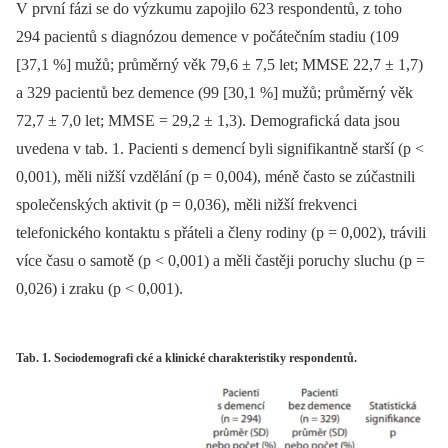
V první fázi se do výzkumu zapojilo 623 respondentů, z toho
294 pacientů s dia­gnózou demence v počátečním stadiu (109
[37,1 %] mužů; průměrný věk 79,6 ± 7,5 let; MMSE 22,7 ± 1,7)
a 329 pacientů bez demence (99 [30,1 %] mužů; průměrný věk
72,7 ± 7,0 let; MMSE = 29,2 ± 1,3). Demografická data jsou
uvedena v tab. 1. Pacienti s demencí byli signifikantně starší (p <
0,001), měli nižší vzdělání (p = 0,004), méně často se zúčastnili
společenských aktivit (p = 0,036), měli nižší frekvenci
telefonického kontaktu s přáteli a členy rodiny (p = 0,002), trávili
více času o samotě (p < 0,001) a měli častěji poruchy sluchu (p =
0,026) i zraku (p < 0,001).
Tab. 1. Sociodemografi cké a klinické charakteristiky respondentů.