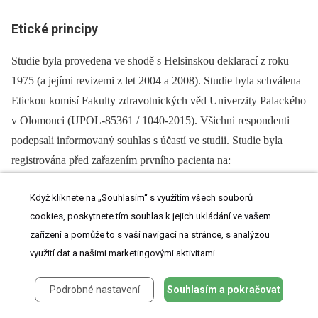
Etické principy
Studie byla provedena ve shodě s Helsinskou deklarací z roku
1975 (a jejími revizemi z let 2004 a 2008). Studie byla schválena
Etickou komisí Fakulty zdravotnických věd Univerzity Palackého
v Olomouci (UPOL-85361 / 1040-2015). Všichni respondenti
podepsali informovaný souhlas s účastí ve studii. Studie byla
registrována před zařazením prvního pacienta na:
www.clinicaltrials.gov (Identified: NCT0284583).
Když kliknete na „Souhlasím“ s využitím všech souborů
Grantová podpora
cookies, poskytnete tím souhlas k jejich ukládání ve vašem
zařízení a pomůže to s vaší navigací na stránce, s analýzou
Podpořeno z programového projektu Ministerstva zdravotnictví
využití dat a našimi marketingovými aktivitami.
ČR s reg. č. 16-28628A. Veškerá práva podle předpisů na
ochranu duševního vlastnictví jsou vyhrazena.
Podrobné nastavení
Souhlasím a pokračovat
Konflikt zájmů