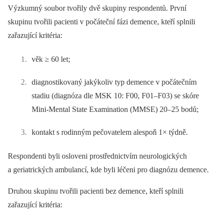
Výzkumný soubor tvořily dvě skupiny respondentů. První
skupinu tvořili pacienti v počáteční fázi demence, kteří splnili
zařazující kritéria:
věk ≥ 60 let;
dia­gnostikovaný jakýkoliv typ demence v počátečním
stadiu (dia­gnóza dle MSK 10: F00, F01–F03) se skóre
Mini-Mental State Examination (MMSE) 20–25 bodů;
kontakt s rodinným pečovatelem alespoň 1× týdně.
Respondenti byli osloveni prostřednictvím neurologických
a geriatrických ambulancí, kde byli léčeni pro dia­gnózu demence.
Druhou skupinu tvořili pacienti bez demence, kteří splnili
zařazující kritéria: