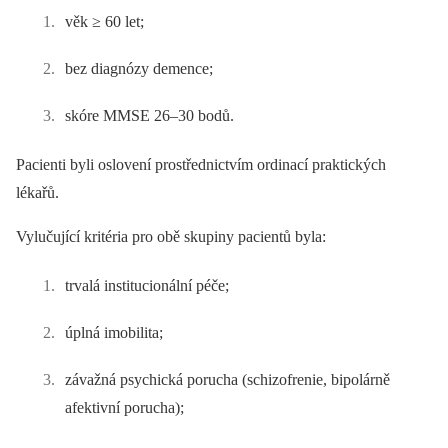
věk ≥ 60 let;
bez dia­gnózy demence;
skóre MMSE 26–30 bodů.
Pacienti byli oslovení prostřednictvím ordinací praktických
lékařů.
Vylučující kritéria pro obě skupiny pacientů byla:
trvalá institucionální péče;
úplná imobilita;
závažná psychická porucha (schizofrenie, bipolárně
afektivní porucha);