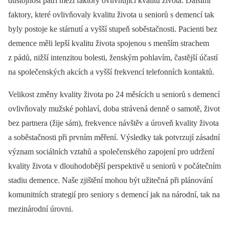
důstojnost patří mezi faktory ovlivňující kvalitu života. Dalšími
faktory, které ovlivňovaly kvalitu života u seniorů s demencí tak
byly postoje ke stárnutí a vyšší stupeň soběstačnosti. Pacienti bez
demence měli lepší kvalitu života spojenou s menším strachem
z pádů, nižší intenzitou bolesti, ženským pohlavím, častější účastí
na společenských akcích a vyšší frekvencí telefonních kontaktů.
Velikost změny kvality života po 24 měsících u seniorů s demencí
ovlivňovaly mužské pohlaví, doba strávená denně o samotě, život
bez partnera (žije sám), frekvence návštěv a úroveň kvality života
a soběstačnosti při prvním měření. Výsledky tak potvrzují zásadní
význam sociálních vztahů a společenského zapojení pro udržení
kvality života v dlouhodobější perspektivě u seniorů v počátečním
stadiu demence. Naše zjištění mohou být užitečná při plánování
komunitních strategií pro seniory s demencí jak na národní, tak na
mezinárodní úrovni.