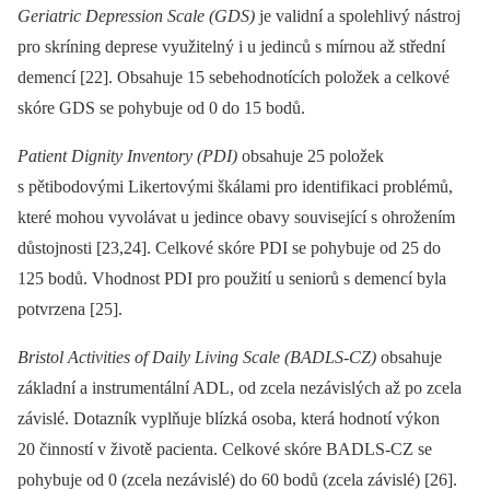
Geriatric Depression Scale (GDS)
je validní a spolehlivý nástroj
pro skríning deprese využitelný i u jedinců s mírnou až střední
demencí [22]. Obsahuje 15 sebehodnotících položek a celkové
skóre GDS se pohybuje od 0 do 15 bodů.
Patient Dignity Inventory (PDI)
obsahuje 25 položek
s pětibodovými Likertovými škálami pro identifikaci problémů,
které mohou vyvolávat u jedince obavy související s ohrožením
důstojnosti [23,24]. Celkové skóre PDI se pohybuje od 25 do
125 bodů. Vhodnost PDI pro použití u seniorů s demencí byla
potvrzena [25].
Bristol Activities of Daily Living Scale (BADLS-CZ)
obsahuje
základní a instrumentální ADL, od zcela nezávislých až po zcela
závislé. Dotazník vyplňuje blízká osoba, která hodnotí výkon
20 činností v životě pacienta. Celkové skóre BADLS-CZ se
pohybuje od 0 (zcela nezávislé) do 60 bodů (zcela závislé) [26].