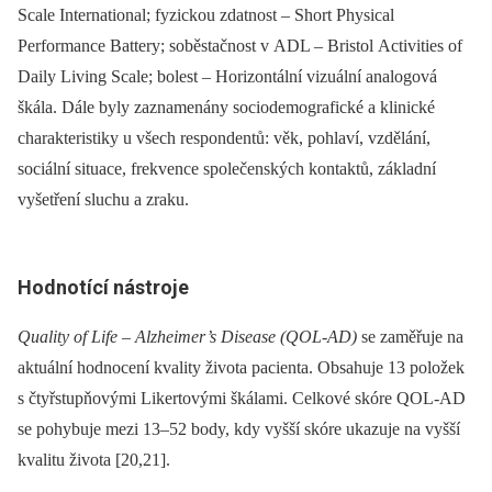
Scale International; fyzickou zdatnost –⁠ Short Physical
Performance Battery; soběstačnost v ADL –⁠ Bristol Activities of
Daily Living Scale; bolest –⁠ Horizontální vizuální analogová
škála. Dále byly zaznamenány sociodemografické a klinické
charakteristiky u všech respondentů: věk, pohlaví, vzdělání,
sociální situace, frekvence společenských kontaktů, základní
vyšetření sluchu a zraku.
Hodnotící nástroje
Quality of Life –⁠ Alzheimer’s Disease (QOL-AD)
se zaměřuje na
aktuální hodnocení kvality života pacienta. Obsahuje 13 položek
s čtyřstupňovými Likertovými škálami. Celkové skóre QOL-AD
se pohybuje mezi 13–52 body, kdy vyšší skóre ukazuje na vyšší
kvalitu života [20,21].