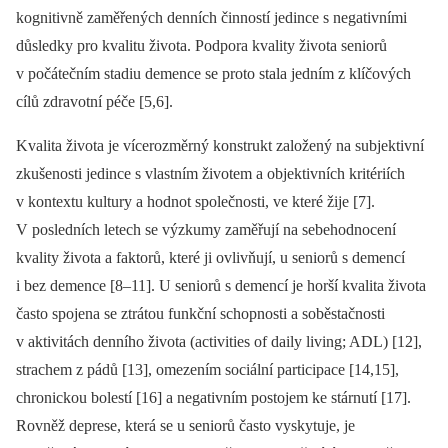
kognitivně zaměřených denních činností jedince s negativními
důsledky pro kvalitu života. Podpora kvality života seniorů
v počátečním stadiu demence se proto stala jedním z klíčových
cílů zdravotní péče [5,6].
Kvalita života je vícerozměrný konstrukt založený na subjektivní
zkušenosti jedince s vlastním životem a objektivních kritériích
v kontextu kultury a hodnot společnosti, ve které žije [7].
V posledních letech se výzkumy zaměřují na sebehodnocení
kvality života a faktorů, které ji ovlivňují, u seniorů s demencí
i bez demence [8–11]. U seniorů s demencí je horší kvalita života
často spojena se ztrátou funkční schopnosti a soběstačnosti
v aktivitách denního života (activities of daily living; ADL) [12],
strachem z pádů [13], omezením sociální participace [14,15],
chronickou bolestí [16] a negativním postojem ke stárnutí [17].
Rovněž deprese, která se u seniorů často vyskytuje, je