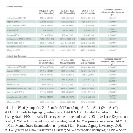
p1 – 1. měření (vstupní); p2 – 2. měření (12 měsíců); p3 – 3. měření (24 měsíců)
AAQ – Attitude to Ageing Questionnaire; BADLS-CZ – Bristol Activities of Daily
Living Scale; FES-I – Falls Effi cacy Scale – International; GDS – Geriatric Depression
Scale; HVAS – Horizontální vizuální analogová škála; M – průměr; m – měsíc; MMSE
– Mini-Mental State Examination; n – počet; PDI – Patient Dignity Inventory; QOL-
AD – Quality of Life–Alzheimer’s Disease; SD – směrodatná odchylka; SPPB – Short