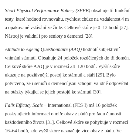
Short Physical Performance Battery (SPPB)
obsahuje tři funkční
testy, které hodnotí rovnováhu, rychlost chůze na vzdálenost 4 m
a opakované vstávání ze židle. Celkové skóre je 0–12 bodů [27].
Nástroj je validní i pro seniory s demencí [28].
Attitude to Ageing Questionnaire (AAQ)
hodnotí subjektivní
vnímání stárnutí. Obsahuje 24 položek rozdělených do tří domén.
Celkové skóre AAQ je v rozmezí 24–120 bodů. Vyšší skóre
ukazuje na pozitivnější postoj ke stárnutí a stáří [29]. Bylo
potvrzeno, že i senioři s demencí jsou schopni validně odpovídat
na otázky týkající se jejich postojů ke stárnutí [30].
Falls Efficacy Scale
–⁠ International (FES-I) má 16 položek
poskytujících informaci o míře obav z pádů pro řadu činností
každodenního života [31]. Celkové skóre se pohybuje v rozmezí
16–64 bodů, kde vyšší skóre naznačuje více obav z pádu. Ve