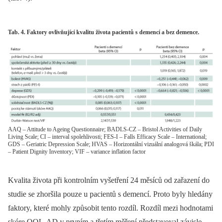
Tab. 4. Faktory ovlivňující kvalitu života pacientů s demencí a bez demence.
AAQ – Attitude to Ageing Questionnaire; BADLS-CZ – Bristol Activities of Daily
Living Scale; CI – interval spolehlivosti; FES-I – Falls Efficacy Scale – International;
GDS – Geriatric Depression Scale; HVAS – Horizontální vizuální analogová škála; PDI
– Patient Dignity Inventory; VIF – variance inflation factor
Kvalita života při kontrolním vyšetření 24 měsíců od zařazení do
studie se zhoršila pouze u pacientů s demencí. Proto byly hledány
faktory, které mohly způsobit tento rozdíl. Rozdíl mezi hodnotami
skóre QOL-AD v prvním a třetím měření představoval závisle