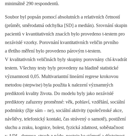
minimálně 290 respondentů.
Soubor byl popsán pomocí absolutních a relativních četností
(průměr, směrodatná odchylka [SD] a medián). Srovnání skupin
pacientů v kvantitativních znacích bylo provedeno t-testem pro
nezávislé vzorky. Porovnání kvantitativních veličin prvního
a třetího měření bylo provedeno párovým t-testem.
V kvalitativních veličinách byly skupiny porovnány chí-kvadrát
testem. Všechny testy byly provedeny na hladině statistické
významnosti 0,05. Multivariantní lineární regrese krokovou
metodou (stepwise) byla použita k nalezení významných
prediktorů kvality života. Do modelu byly jako nezávislé
prediktory zařazeny proměnné: věk, pohlaví, vzdělání, sociální
podmínky (žije sám –⁠ ne), sociální aktivity (společenské akce,
návštěvy, telefonický kontakt, čas strávený o samotě), postižení
sluchu a zraku, kognice, bolest, fyzická zdatnost, soběstačnost
v ADL, deprese, strach z pádu, postoje ke stárnutí a důstojnost.