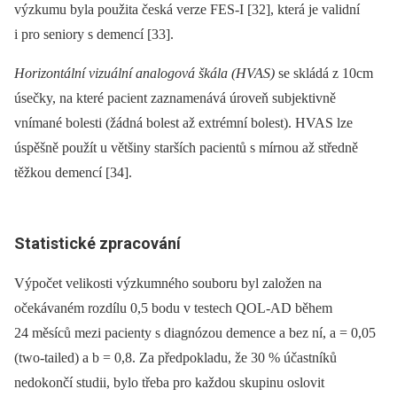
výzkumu byla použita česká verze FES-I [32], která je validní
i pro seniory s demencí [33].
Horizontální vizuální analogová škála (HVAS)
se skládá z 10cm
úsečky, na které pacient zaznamenává úroveň subjektivně
vnímané bolesti (žádná bolest až extrémní bolest). HVAS lze
úspěšně použít u většiny starších pacientů s mírnou až středně
těžkou demencí [34].
Statistické zpracování
Výpočet velikosti výzkumného souboru byl založen na
očekávaném rozdílu 0,5 bodu v testech QOL-AD během
24 měsíců mezi pacienty s dia­gnózou demence a bez ní, a = 0,05
(two-tailed) a b = 0,8. Za předpokladu, že 30 % účastníků
nedokončí studii, bylo třeba pro každou skupinu oslovit