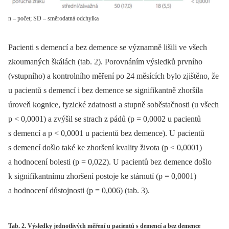
n – počet; SD – směrodatná odchylka
Pacienti s demencí a bez demence se významně lišili ve všech
zkoumaných škálách (tab. 2). Porovnáním výsledků prvního
(vstupního) a kontrolního měření po 24 měsících bylo zjištěno, že
u pacientů s demencí i bez demence se signifikantně zhoršila
úroveň kognice, fyzické zdatnosti a stupně soběstačnosti (u všech
p < 0,0001) a zvýšil se strach z pádů (p = 0,0002 u pacientů
s demencí a p < 0,0001 u pacientů bez demence). U pacientů
s demencí došlo také ke zhoršení kvality života (p < 0,0001)
a hodnocení bolesti (p = 0,022). U pacientů bez demence došlo
k signifikantnímu zhoršení postoje ke stárnutí (p = 0,0001)
a hodnocení důstojnosti (p = 0,006) (tab. 3).
Tab. 2. Výsledky jednotlivých měření u pacientů s demencí a bez demence