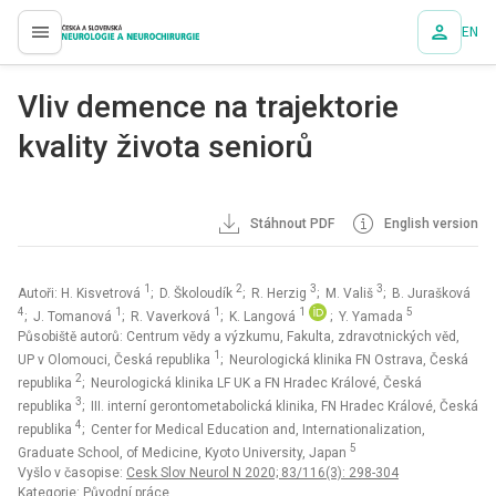
EN
proLékaře.cz
Vliv demence na trajektorie
kvality života seniorů
Stáhnout PDF
English version
1
2
3
3
Autoři: H. Kisvetrová
; D. Školoudík
; R. Herzig
; M. Vališ
; B. Jurašková
4
1
1
1
5
; J. Tomanová
; R. Vaverková
; K. Langová
; Y. Yamada
Působiště autorů: Centrum vědy a výzkumu, Fakulta, zdravotnických věd,
1
UP v Olomouci, Česká republika
; Neurologická klinika FN Ostrava, Česká
2
republika
; Neurologická klinika LF UK a FN Hradec Králové, Česká
3
republika
; III. interní gerontometabolická klinika, FN Hradec Králové, Česká
4
republika
; Center for Medical Education and, Internationalization,
5
Graduate School, of Medicine, Kyoto University, Japan
Vyšlo v časopise:
Cesk Slov Neurol N 2020; 83/116(3): 298-304
Kategorie: Původní práce