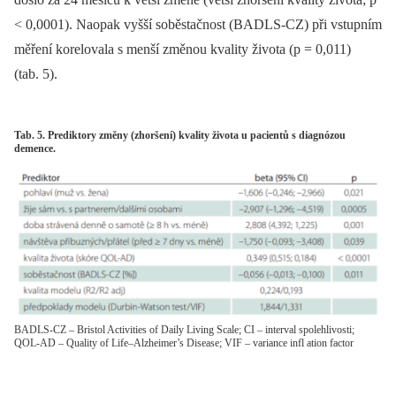
< 0,0001). Naopak vyšší soběstačnost (BADLS-CZ) při vstupním
měření korelovala s menší změnou kvality života (p = 0,011)
(tab. 5).
Tab. 5. Prediktory změny (zhoršení) kvality života u pacientů s diagnózou
demence.
BADLS-CZ – Bristol Activities of Daily Living Scale; CI – interval spolehlivosti;
QOL-AD – Quality of Life–Alzheimer’s Disease; VIF – variance infl ation factor