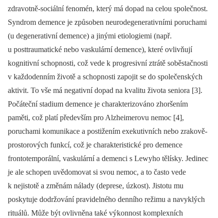
zdravotně-sociální fenomén, který má dopad na celou společnost.
Syndrom demence je způsoben neurodegenerativními poruchami
(u degenerativní demence) a jinými etiologiemi (např.
u posttraumatické nebo vaskulární demence), které ovlivňují
kognitivní schopnosti, což vede k progresivní ztrátě soběstačnosti
v každodenním životě a schopnosti zapojit se do společenských
aktivit. To vše má negativní dopad na kvalitu života seniora [3].
Počáteční stadium demence je charakterizováno zhoršením
paměti, což platí především pro Alzheimerovu nemoc [4],
poruchami komunikace a postižením exekutivních nebo zrakově-
prostorových funkcí, což je charakteristické pro demence
frontotemporální, vaskulární a demenci s Lewyho tělísky. Jedinec
je ale schopen uvědomovat si svou nemoc, a to často vede
k nejistotě a změnám nálady (deprese, úzkost). Jistotu mu
poskytuje dodržování pravidelného denního režimu a navyklých
rituálů. Může být ovlivněna také výkonnost komplexních