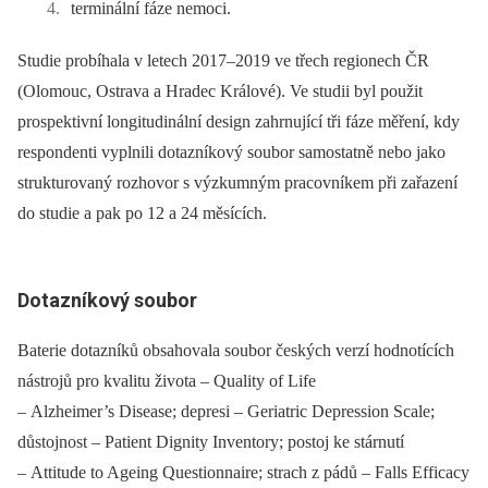
terminální fáze nemoci.
Studie probíhala v letech 2017–2019 ve třech regionech ČR
(Olomouc, Ostrava a Hradec Králové). Ve studii byl použit
prospektivní longitudinální design zahrnující tři fáze měření, kdy
respondenti vyplnili dotazníkový soubor samostatně nebo jako
strukturovaný rozhovor s výzkumným pracovníkem při zařazení
do studie a pak po 12 a 24 měsících.
Dotazníkový soubor
Baterie dotazníků obsahovala soubor českých verzí hodnotících
nástrojů pro kvalitu života –⁠ Quality of Life
–⁠ Alzheimer’s Disease; depresi –⁠ Geriatric Depression Scale;
důstojnost –⁠ Patient Dignity Inventory; postoj ke stárnutí
–⁠ Attitude to Ageing Questionnaire; strach z pádů –⁠ Falls Efficacy