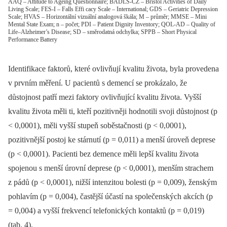
AAQ – Attitude to Ageing Questionnaire; BADLS-CZ – Bristol Activities of Daily
Living Scale; FES-I – Falls Effi cacy Scale – International; GDS – Geriatric Depression
Scale; HVAS – Horizontální vizuální analogová škála; M – průměr; MMSE – Mini
Mental State Exam; n – počet; PDI – Patient Dignity Inventory; QOL-AD – Quality of
Life–Alzheimer’s Disease; SD – směrodatná odchylka; SPPB – Short Physical
Performance Battery
Identifikace faktorů, které ovlivňují kvalitu života, byla provedena
v prvním měření. U pacientů s demencí se prokázalo, že
důstojnost patří mezi faktory ovlivňující kvalitu života. Vyšší
kvalitu života měli ti, kteří pozitivněji hodnotili svoji důstojnost (p
< 0,0001), měli vyšší stupeň soběstačnosti (p < 0,0001),
pozitivnější postoj ke stárnutí (p = 0,011) a menší úroveň deprese
(p < 0,0001). Pacienti bez demence měli lepší kvalitu života
spojenou s menší úrovní deprese (p < 0,0001), menším strachem
z pádů (p < 0,0001), nižší intenzitou bolesti (p = 0,009), ženským
pohlavím (p = 0,004), častější účastí na společenských akcích (p
= 0,004) a vyšší frekvencí telefonických kontaktů (p = 0,019)
(tab. 4).