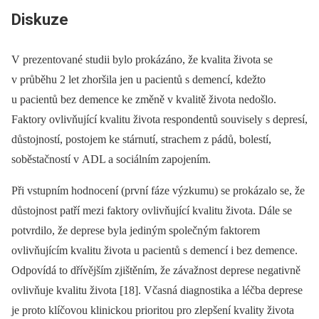
Diskuze
V prezentované studii bylo prokázáno, že kvalita života se
v průběhu 2 let zhoršila jen u pacientů s demencí, kdežto
u pacientů bez demence ke změně v kvalitě života nedošlo.
Faktory ovlivňující kvalitu života respondentů souvisely s depresí,
důstojností, postojem ke stárnutí, strachem z pádů, bolestí,
soběstačností v ADL a sociálním zapojením.
Při vstupním hodnocení (první fáze výzkumu) se prokázalo se, že
důstojnost patří mezi faktory ovlivňující kvalitu života. Dále se
potvrdilo, že deprese byla jediným společným faktorem
ovlivňujícím kvalitu života u pacientů s demencí i bez demence.
Odpovídá to dřívějším zjištěním, že závažnost deprese negativně
ovlivňuje kvalitu života [18]. Včasná dia­gnostika a léčba deprese
je proto klíčovou klinickou prioritou pro zlepšení kvality života