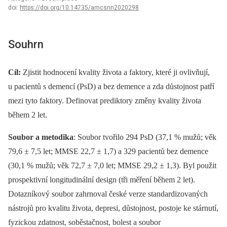
doi:
https://doi.org/10.14735/amcsnn2020298
Souhrn
Cíl:
Zjistit hodnocení kvality života a faktory, které ji ovlivňují,
u pacientů s demencí (PsD) a bez demence a zda důstojnost patří
mezi tyto faktory. Definovat prediktory změny kvality života
během 2 let.
Soubor a metodika
: Soubor tvořilo 294 PsD (37,1 % mužů; věk
79,6 ± 7,5 let; MMSE 22,7 ± 1,7) a 329 pacientů bez demence
(30,1 % mužů; věk 72,7 ± 7,0 let; MMSE 29,2 ± 1,3). Byl použit
prospektivní longitudinální design (tři měření během 2 let).
Dotazníkový soubor zahrnoval české verze standardizovaných
nástrojů pro kvalitu života, depresi, důstojnost, postoje ke stárnutí,
fyzickou zdatnost, soběstačnost, bolest a soubor