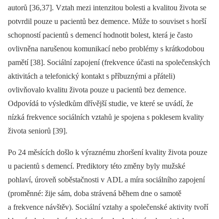
autorů [36,37]. Vztah mezi intenzitou bolesti a kvalitou života se
potvrdil pouze u pacientů bez demence. Může to souviset s horší
schopností pacientů s demencí hodnotit bolest, která je často
ovlivněna narušenou komunikací nebo problémy s krátkodobou
pamětí [38]. Sociální zapojení (frekvence účasti na společenských
aktivitách a telefonický kontakt s příbuznými a přáteli)
ovlivňovalo kvalitu života pouze u pacientů bez demence.
Odpovídá to výsledkům dřívější studie, ve které se uvádí, že
nízká frekvence sociálních vztahů je spojena s poklesem kvality
života seniorů [39].
Po 24 měsících došlo k výraznému zhoršení kvality života pouze
u pacientů s demencí. Prediktory této změny byly mužské
pohlaví, úroveň soběstačnosti v ADL a míra sociálního zapojení
(proměnné: žije sám, doba strávená během dne o samotě
a frekvence návštěv). Sociální vztahy a společenské aktivity tvoří