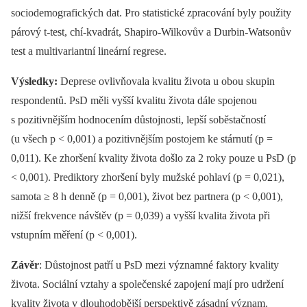
sociodemografických dat. Pro statistické zpracování byly použity
párový t-test, chí-kvadrát, Shapiro-Wilkovův a Durbin-Watsonův
test a multivariantní lineární regrese.
Výsledky:
Deprese ovlivňovala kvalitu života u obou skupin
respondentů. PsD měli vyšší kvalitu života dále spojenou
s pozitivnějším hodnocením důstojnosti, lepší soběstačností
(u všech p < 0,001) a pozitivnějším postojem ke stárnutí (p =
0,011). Ke zhoršení kvality života došlo za 2 roky pouze u PsD (p
< 0,001). Prediktory zhoršení byly mužské pohlaví (p = 0,021),
samota ≥ 8 h denně (p = 0,001), život bez partnera (p < 0,001),
nižší frekvence návštěv (p = 0,039) a vyšší kvalita života při
vstupním měření (p < 0,001).
Závěr
: Důstojnost patří u PsD mezi významné faktory kvality
života. Sociální vztahy a společenské zapojení mají pro udržení
kvality života v dlouhodobější perspektivě zásadní význam.