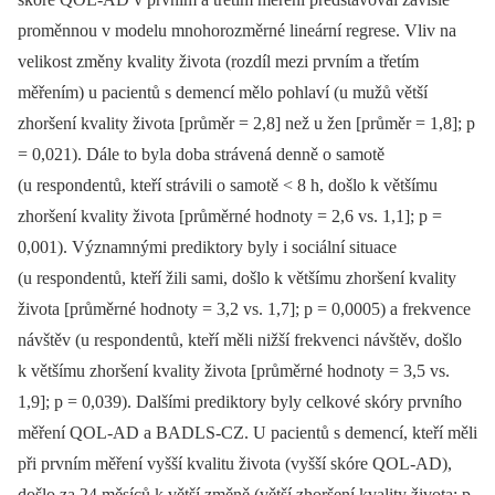
proměnnou v modelu mnohorozměrné lineární regrese. Vliv na
velikost změny kvality života (rozdíl mezi prvním a třetím
měřením) u pacientů s demencí mělo pohlaví (u mužů větší
zhoršení kvality života [průměr = 2,8] než u žen [průměr = 1,8]; p
= 0,021). Dále to byla doba strávená denně o samotě
(u respondentů, kteří strávili o samotě < 8 h, došlo k většímu
zhoršení kvality života [průměrné hodnoty = 2,6 vs. 1,1]; p =
0,001). Významnými prediktory byly i sociální situace
(u respondentů, kteří žili sami, došlo k většímu zhoršení kvality
života [průměrné hodnoty = 3,2 vs. 1,7]; p = 0,0005) a frekvence
návštěv (u respondentů, kteří měli nižší frekvenci návštěv, došlo
k většímu zhoršení kvality života [průměrné hodnoty = 3,5 vs.
1,9]; p = 0,039). Dalšími prediktory byly celkové skóry prvního
měření QOL-AD a BADLS-CZ. U pacientů s demencí, kteří měli
při prvním měření vyšší kvalitu života (vyšší skóre QOL-AD),
došlo za 24 měsíců k větší změně (větší zhoršení kvality života; p