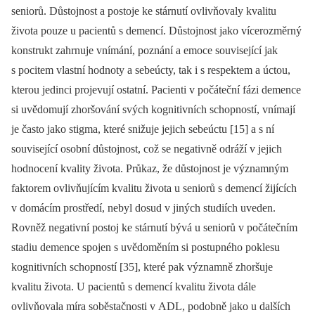
seniorů. Důstojnost a postoje ke stárnutí ovlivňovaly kvalitu
života pouze u pacientů s demencí. Důstojnost jako vícerozměrný
konstrukt zahrnuje vnímání, poznání a emoce související jak
s pocitem vlastní hodnoty a sebeúcty, tak i s respektem a úctou,
kterou jedinci projevují ostatní. Pacienti v počáteční fázi demence
si uvědomují zhoršování svých kognitivních schopností, vnímají
je často jako stigma, které snižuje jejich sebeúctu [15] a s ní
související osobní důstojnost, což se negativně odráží v jejich
hodnocení kvality života. Průkaz, že důstojnost je významným
faktorem ovlivňujícím kvalitu života u seniorů s demencí žijících
v domácím prostředí, nebyl dosud v jiných studiích uveden.
Rovněž negativní postoj ke stárnutí bývá u seniorů v počátečním
stadiu demence spojen s uvědoměním si postupného poklesu
kognitivních schopností [35], které pak významně zhoršuje
kvalitu života. U pacientů s demencí kvalitu života dále
ovlivňovala míra soběstačnosti v ADL, podobně jako u dalších