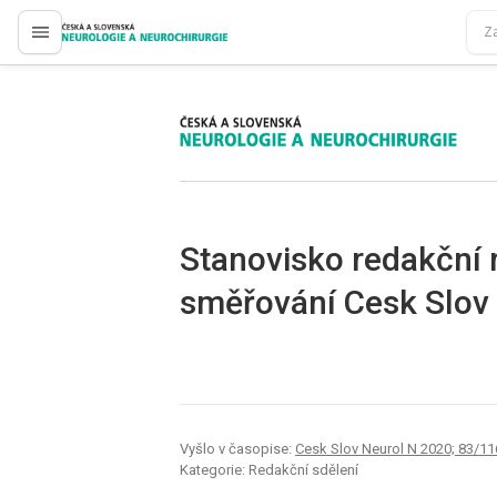
proLékaře.cz
proLékaře.cz
Stanovisko redakční r
směřování Cesk Slov
Vyšlo v časopise:
Cesk Slov Neurol N 2020; 83/11
Kategorie: Redakční sdělení