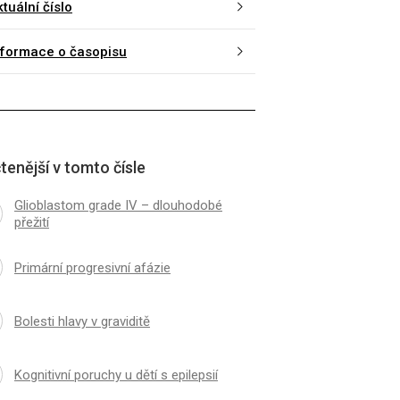
tuální číslo
nformace o časopisu
K
ČLÁNEK
na dosah cílené terapie
Je cielená terapia Hu
ngtonovy nemoci? NE
choroby na dosah?
tenější v tomto čísle
Glioblastom grade IV – dlouhodobé
přežití
Primární progresivní afázie
Bolesti hlavy v graviditě
Kognitivní poruchy u dětí s epilepsií