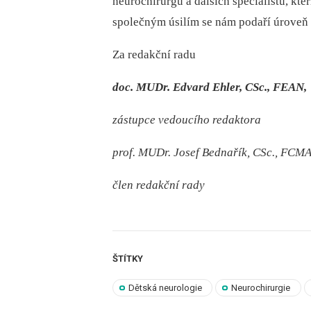
neurochirurgů a dalších specialistů, kteř
společným úsilím se nám podaří úroveň č
Za redakční radu
doc. MUDr. Edvard Ehler, CSc., FEAN,
zástupce vedoucího redaktora
prof. MUDr. Josef Bednařík, CSc., FCM
člen redakční rady
ŠTÍTKY
Dětská neurologie
Neurochirurgie