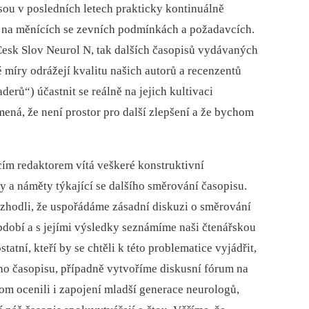
sou v posledních letech prakticky kontinuálně
i na měnících se zevních podmínkách a požadavcích.
Cesk Slov Neurol N, tak dalších časopisů vydávaných
míry odrážejí kvalitu našich autorů a recenzentů
aderů“) účastnit se reálně na jejich kultivaci
mená, že není prostor pro další zlepšení a že bychom
cím redaktorem vítá veškeré konstruktivní
ry a náměty týkající se dalšího směrování časopisu.
ozhodli, že uspořádáme zásadní diskuzi o směrování
období a s jejími výsledky seznámíme naši čtenářskou
atní, kteří by se chtěli k této problematice vyjádřit,
eho časopisu, případně vytvoříme diskusní fórum na
m ocenili i zapojení mladší generace neurologů,