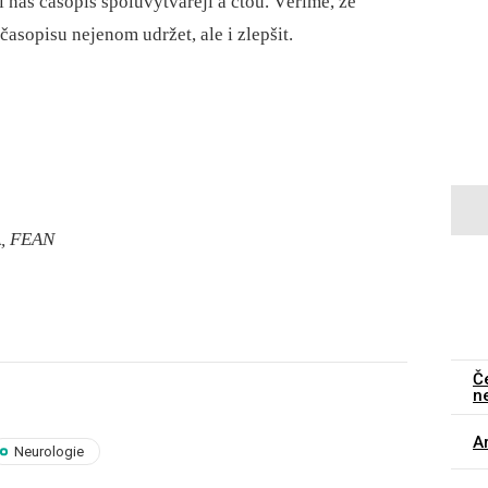
í náš časopis spoluvytvářejí a čtou. Věříme, že
asopisu nejenom udržet, ale i zlepšit.
A, FEAN
Č
n
Ar
Neurologie