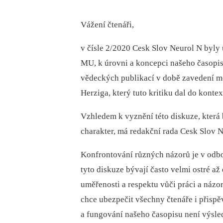
Vážení čtenáři,
v čísle 2/2020 Cesk Slov Neurol N byly 
MU, k úrovni a koncepci našeho časopis
vědeckých publikací v době zavedení m
Herziga, který tuto kritiku dal do kon
Vzhledem k vyznění této diskuze, která
charakter, má redakční rada Cesk Slov N
Konfrontování různých názorů je v odb
tyto diskuze bývají často velmi ostré a
uměřenosti a respektu vůči práci a náz
chce ubezpečit všechny čtenáře i přispě
a fungování našeho časopisu není výsle