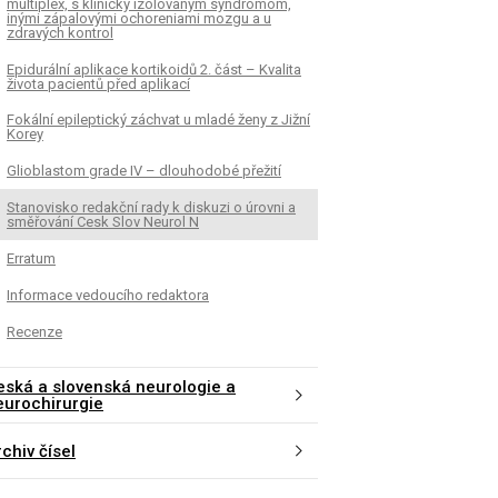
multiplex, s klinicky izolovaným syndrómom,
inými zápalovými ochoreniami mozgu a u
zdravých kontrol
Epidurální aplikace kortikoidů 2. část – Kvalita
života pacientů před aplikací
Fokální epileptický záchvat u mladé ženy z Jižní
Korey
Glioblastom grade IV – dlouhodobé přežití
Stanovisko redakční rady k diskuzi o úrovni a
směřování Cesk Slov Neurol N
Erratum
Informace vedoucího redaktora
Recenze
eská a slovenská neurologie a
eurochirurgie
chiv čísel