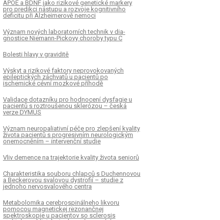
APOE a BDNF jako rizikové genetické markery
pro predikci nástupu a rozvoje kognitivního
deficitu při Alzheimerově nemoci
Význam nových laboratorních technik v dia­
gnostice Niemann-Pickovy choroby typu C
Bolesti hlavy v graviditě
Výskyt a rizikové faktory neprovokovaných
epileptických záchvatů u pacientů po
ischemické cévní mozkové příhodě
Validace dotazníku pro hodnocení dysfagie u
pacientů s roztroušenou sklerózou – česká
verze DYMUS
Význam neuropaliativní péče pro zlepšení kvality
života pacientů s progresivním neurologickým
onemocněním – intervenční studie
Vliv demence na trajektorie kvality života seniorů
Charakteristika souboru chlapců s Duchennovou
a Beckerovou svalovou dystrofií – studie z
jednoho nervosvalového centra
Metabolomika cerebrospinálneho likvoru
pomocou magnetickej rezonančnej
spektroskopie u pacientov so sclerosis