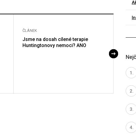
Ak
I
ČLÁNEK
ČLÁNE
Jsme na dosah cílené terapie
Jsme 
Huntingtonovy nemoci? ANO
Hunti
Nejč