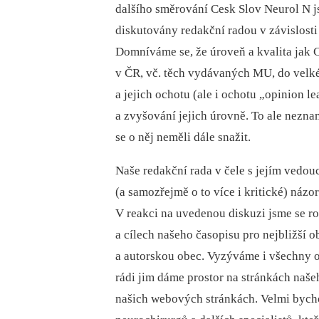
dalšího směrování Cesk Slov Neurol N j
diskutovány redakční radou v závislost
Domníváme se, že úroveň a kvalita jak 
v ČR, vč. těch vydávaných MU, do velké 
a jejich ochotu (ale i ochotu „opinion le
a zvyšování jejich úrovně. To ale nezna
se o něj neměli dále snažit.
Naše redakční rada v čele s jejím vedou
(a samozřejmě o to více i kritické) názo
V reakci na uvedenou diskuzi jsme se r
a cílech našeho časopisu pro nejbližší 
a autorskou obec. Vyzýváme i všechny ost
rádi jim dáme prostor na stránkách naš
našich webových stránkách. Velmi bycho