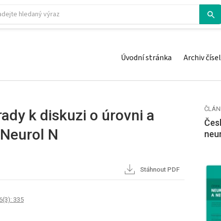
Úvodní stránka
Archiv čísel
ČLÁN
ady k diskuzi o úrovni a
Česk
 Neurol N
neu
Stáhnout PDF
6(3): 335