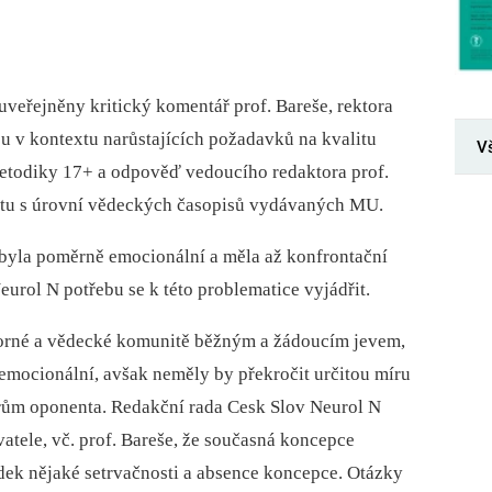
uveřejněny kritický komentář prof. Bareše, rektora
u v kontextu narůstajících požadavků na kvalitu
V
etodiky 17+ a odpověď vedoucího redaktora prof.
textu s úrovní vědeckých časopisů vydávaných MU.
 byla poměrně emocionální a měla až konfrontační
eurol N potřebu se k této problematice vyjádřit.
orné a vědecké komunitě běžným a žádoucím jevem,
ž emocionální, avšak neměly by překročit určitou míru
orům oponenta. Redakční rada Cesk Slov Neurol N
vatele, vč. prof. Bareše, že současná koncepce
dek nějaké setrvačnosti a absence koncepce. Otázky