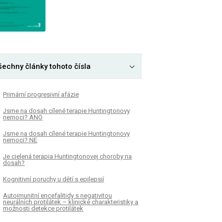
šechny články tohoto čísla
Primární progresivní afázie
Jsme na dosah cílené terapie Huntingtonovy
nemoci? ANO
Jsme na dosah cílené terapie Huntingtonovy
nemoci? NE
Je cielená terapia Huntingtonovej choroby na
dosah?
Kognitivní poruchy u dětí s epilepsií
Autoimunitní encefalitidy s negativitou
neurálních protilátek – klinické charakteristiky a
možnosti detekce protilátek