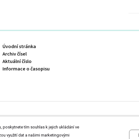
Úvodní stránka
Archiv čísel
Aktuální číslo
Informace o časopisu
 odborníkům ve zdravotnictví.
Čtěte prohlášení
a
Zásady zpracování osobních
 poskytnete tím souhlas k jejich ukládání ve
zou využití dat a našimi marketingovými